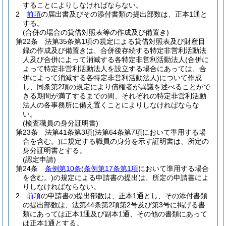
することによりしなければならない。
2
前項
の届出書及びその添付書類の提出部数は、正本1通と
する。
(合併の場合の貸借対照表等の作成及び備置き)
第22条
法第35条第1項の規定による貸借対照表及び財産目
録の作成及び備置きは、合併後存続する特定非営利活動法
人及び合併によって消滅する各特定非営利活動法人
(合併に
よって特定非営利活動法人を設立する場合にあっては、合
併によって消滅する各特定非営利活動法人)
について作成
し、同条第2項の規定により債権者が異議を述べることがで
きる期間が満了するまでの間、それぞれの特定非営利活動
法人の各事務所に備え置くことによりしなければならな
い。
(検査職員の身分証明書)
第23条
法第41条第3項
(法第64条第7項において準用する場
合を含む。)
に規定する職員の身分を示す証明書は、所定の
身分証明書とする。
(認定申請)
第24条
条例第10条
(
条例第17条第1項
において準用する場合
を含む。)
の規定による申請書の提出は、所定の申請書によ
りしなければならない。
2
前項
の申請書の提出部数は、正本1通とし、その添付書類
の提出部数は、法第44条第2項第2号及び第3号に掲げる書
類にあっては正本1通及び副本1通、その他の書類にあって
は正本1通とする。