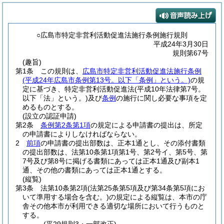
○広島市特定非営利活動促進法施行条例施行規則
平成24年3月30日
規則第67号
(趣旨)
第1条
この規則は、
広島市特定非営利活動促進法施行条例
(平成24年広島市条例第13号。以下「条例」という。)
の規
定に基づき、特定非営利活動促進法
(平成10年法律第7号。
以下「法」という。)
及び
条例
の施行に関し必要な事項を定
めるものとする。
(設立の認証申請)
第2条
条例第2条第1項
の規定による申請書の提出は、所定
の申請書によりしなければならない。
2
前項
の申請書の提出部数は、正本1通とし、その添付書類
の提出部数は、法第10条第1項第1号、第2号イ、第5号、第
7号及び第8号に掲げる書類にあっては正本1通及び副本1
通、その他の書類にあっては正本1通とする。
(縦覧)
第3条
法第10条第2項
(法第25条第5項及び第34条第5項にお
いて準用する場合を含む。)
の規定による縦覧は、本市の庁
舎その他本市が利用できる適切な場所において行うものと
する。