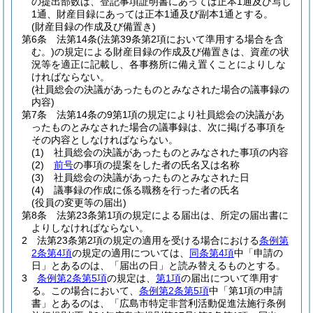
の提出部数は、登記事項証明書にあっては正本1通及び写し
1通、財産目録にあっては正本1通及び副本1通とする。
(財産目録の作成及び備置き)
第6条
法第14条
(法第39条第2項において準用する場合を含
む。)
の規定による財産目録の作成及び備置きは、資産の状
況等を適正に記載し、各事務所に備え置くことによりしな
ければならない。
(社員総会の決議があったものとみなされた場合の議事録の
内容)
第7条
法第14条の9第1項の規定により社員総会の決議があ
ったものとみなされた場合の議事録は、次に掲げる事項を
その内容としなければならない。
(1)
社員総会の決議があったものとみなされた事項の内容
(2)
前号
の事項の提案をした者の氏名又は名称
(3)
社員総会の決議があったものとみなされた日
(4)
議事録の作成に係る職務を行った者の氏名
(役員の変更等の届出)
第8条
法第23条第1項の規定による届出は、所定の届出書に
よりしなければならない。
2
法第23条第2項の規定の適用を受ける場合における
条例第
2条第4項
の規定の適用については、
同条第4項
中「申請の
日」とあるのは、「届出の日」と読み替えるものとする。
3
条例第2条第5項
の規定は、
第1項
の届出について準用す
る。
この場合において、
条例第2条第5項
中「第1項の申請
書」とあるのは、「広島市特定非営利活動促進法施行条例