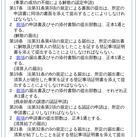
(事業の成功の不能による解散の認定申請)
第17条
法第31条第3項の規定による書面の提出は、所定の
申請書に同項の書面を添えて提出することによりしなけれ
ばならない。
2
前項
の申請書及びその添付書類の提出部数は、正本1通と
する。
(解散の届出)
第18条
法第31条第4項の規定による届出は、所定の届出書
に解散及び清算人の登記をしたことを証する登記事項証明
書を添えて提出することによりしなければならない。
2
前項
の届出書及びその添付書類の提出部数は、正本1通と
する。
(清算人の届出)
第19条
法第31条の8の規定による届出は、所定の届出書に
清算人が就任した事実を証する登記事項証明書を添えて提
出することによりしなければならない。
2
前項
の届出書及びその添付書類の提出部数は、それぞれ正
本1通とする。
(残余財産の譲渡の認証申請)
第20条
法第32条第2項の規定による認証の申請は、所定の
申請書によりしなければならない。
2
前項
の申請書の提出部数は、正本1通とする。
(清算結了の届出)
第21条
法第32条の3の規定による届出は、所定の届出書に
清算が結了したことを証する登記事項証明書を添えて提出