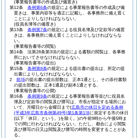
(事業報告書等の作成及び備置き)
第12条
条例第6条
の規定による事業報告書等の作成及び備
置きは、事業内容等を適正に記載し、各事務所に備え置く
ことによりしなければならない。
(役員名簿等の備置き)
第13条
条例第7条
の規定による役員名簿及び定款等の備置
きは、各事務所に備え置くことによりしなければならな
い。
(事業報告書等の閲覧)
第14条
法第28条第3項の規定による書類の閲覧は、各事務
所においてさせなければならない。
(事業報告書等の提出)
第15条
条例第8条
の規定による提出書の提出は、所定の提
出書によりしなければならない。
2
前項
の提出書の提出部数は、正本1通とし、その添付書類
の提出部数は、正本1通及び副本1通とする。
(事業報告書等の公開)
第16条
条例第9条
の規定による事業報告書等並びに役員名
簿及び定款等の閲覧及び謄写は、市長が指定する場所にお
いて、月曜日から金曜日まで
(
広島市の休日を定める条例
(平成3年広島市条例第49号)
第1条第1項
に規定する市の休日
(以下「休日」という。)
を除く。)
の午前9時から午後5時ま
での間に行わなければならない。
ただし、都合により閲覧
及び謄写の日又は閲覧及び謄写の時間を変更することがあ
る。