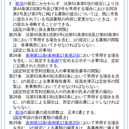
3
前項
の規定にかかわらず、法第51条第5項の規定により法
第44条第2項第2号及び第3号を準用する場合における同項
第2号及び第3号に掲げる書類の提出については、既に市長
に提出されている当該書類の内容に変更がないときは、そ
の提出を省略することができる。
(認定の基準に係る書類の閲覧)
第25条
法第45条第1項第5号
(法第51条第5項及び第63条第5
項において準用する場合を含む。)
の規定による書類の閲覧
は、各事務所においてさせなければならない。
(認定に係る公示事項)
第26条
条例第11条
(
条例第17条第2項
において準用する場合
を含む。)
に規定する
条例
で定める公示すべき事項は、定款
に記載された目的とする。
(認定特定非営利活動法人の事業報告書等の閲覧)
第27条
法第52条第4項
(法第62条において準用する場合を含
む。)
の規定による事業報告書等、役員名簿又は定款等の閲
覧は、各事務所においてさせなければならない。
(認定特定非営利活動法人の代表者の氏名の変更の届出)
第28条
法第53条第1項
(法第62条において準用する場合を含
む。)
の規定による届出は、所定の届出書によりしなければ
ならない。
2
前項
の届出書の提出部数は、正本1通とする。
(認定申請の添付書類の備置き)
第29条
条例第12条
(
条例第17条第3項
において準用する場合
を含む。)
の規定による書類の備置きは、各事務所に備え置