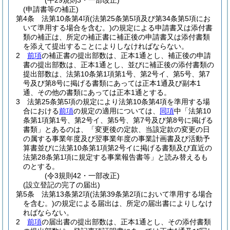
(平29規則3・一部改正)
(申請書等の補正)
第4条
法第10条第4項
(法第25条第5項及び第34条第5項にお
いて準用する場合を含む。)
の規定による申請書又は添付書
類の補正は、所定の補正書に補正後の申請書又は添付書類
を添えて提出することによりしなければならない。
2
前項
の補正書の提出部数は、正本1通とし、補正後の申請
書の提出部数は、正本1通とし、並びに補正後の添付書類の
提出部数は、法第10条第1項第1号、第2号イ、第5号、第7
号及び第8号に掲げる書類にあっては正本1通及び副本1
通、その他の書類にあっては正本1通とする。
3
法第25条第5項の規定により法第10条第4項を準用する場
合における
前項
の規定の適用については、
同項
中「法第10
条第1項第1号、第2号イ、第5号、第7号及び第8号に掲げる
書類」とあるのは、「変更後の定款、当該定款の変更の日
の属する事業年度及び翌事業年度の事業計画書及び活動予
算書並びに法第10条第1項第2号イに掲げる書類及び直近の
法第28条第1項に規定する事業報告書等」と読み替えるも
のとする。
(令3規則42・一部改正)
(設立登記の完了の届出)
第5条
法第13条第2項
(法第39条第2項において準用する場合
を含む。)
の規定による届出は、所定の届出書によりしなけ
ればならない。
2
前項
の届出書の提出部数は、正本1通とし、その添付書類