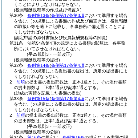
くことによりしなければならない。
(役員報酬規程等の作成及び備置き)
第30条
条例第13条
(
条例第17条第3項
において準用する場合
を含む。)
の規定による書類の作成及び備置きは、役員報酬
の取扱い等を適正に記載し、各事務所に備え置くことによ
りしなければならない。
(認定申請の添付書類及び役員報酬規程等の閲覧)
第31条
法第54条第4項の規定による書類の閲覧は、各事務
所においてさせなければならない。
(平29規則3・一部改正)
(役員報酬規程等の提出)
第32条
条例第14条
(
条例第17条第4項
において準用する場合
を含む。)
の規定による提出書の提出は、所定の提出書によ
りしなければならない。
2
前項
の提出書の提出部数は、正本1通とし、その添付書類
の提出部数は、正本1通及び副本1通とする。
(助成の実績を記載した書類の提出)
第33条
条例第15条
(
条例第17条第4項
において準用する場合
を含む。)
の規定による提出書の提出は、所定の提出書によ
りしなければならない。
2
前項
の提出書の提出部数は、正本1通とし、その添付書類
の提出部数は、正本1通及び副本1通とする。
(平29規則3・一部改正)
(役員報酬規程等の公開)
第34条
第16条
の規定は、
条例第16条
の規定による書類の閲