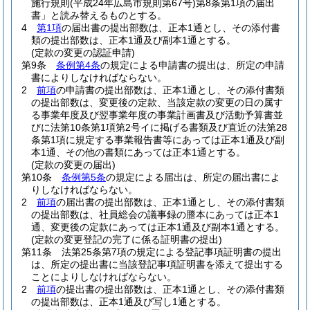
施行規則
(平成24年広島市規則第67号)
第8条第1項の届出
書」と読み替えるものとする。
4
第1項
の届出書の提出部数は、正本1通とし、その添付書
類の提出部数は、正本1通及び副本1通とする。
(定款の変更の認証申請)
第9条
条例第4条
の規定による申請書の提出は、所定の申請
書によりしなければならない。
2
前項
の申請書の提出部数は、正本1通とし、その添付書類
の提出部数は、変更後の定款、当該定款の変更の日の属す
る事業年度及び翌事業年度の事業計画書及び活動予算書並
びに法第10条第1項第2号イに掲げる書類及び直近の法第28
条第1項に規定する事業報告書等にあっては正本1通及び副
本1通、その他の書類にあっては正本1通とする。
(定款の変更の届出)
第10条
条例第5条
の規定による届出は、所定の届出書によ
りしなければならない。
2
前項
の届出書の提出部数は、正本1通とし、その添付書類
の提出部数は、社員総会の議事録の謄本にあっては正本1
通、変更後の定款にあっては正本1通及び副本1通とする。
(定款の変更登記の完了に係る証明書の提出)
第11条
法第25条第7項の規定による登記事項証明書の提出
は、所定の提出書に当該登記事項証明書を添えて提出する
ことによりしなければならない。
2
前項
の提出書の提出部数は、正本1通とし、その添付書類
の提出部数は、正本1通及び写し1通とする。