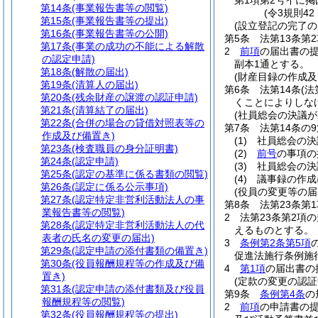
第1項第2号イに
第14条
(事業報告書等の閲覧)
(令3規則4
第15条
(事業報告書等の提出)
(設立登記の完了の
第16条
(事業報告書等の公開)
第5条
法第13条第
第17条
(事業の成功の不能による解散
2
前項
の届出書の提
の認定申請)
副本1通とする。
第18条
(解散の届出)
(財産目録の作成及
第19条
(清算人の届出)
第6条
法第14条
(
第20条
(残余財産の譲渡の認証申請)
くことによりしな
第21条
(清算結了の届出)
(社員総会の決議
第22条
(合併の場合の貸借対照表等の
第7条
法第14条の
作成及び備置き)
(1)
社員総会の決
第23条
(検査職員の身分証明書)
(2)
前号
の事項の
第24条
(認定申請)
(3)
社員総会の決
第25条
(認定の基準に係る書類の閲覧)
(4)
議事録の作成
第26条
(認定に係る公示事項)
(役員の変更等の届
第27条
(認定特定非営利活動法人の事
第8条
法第23条第
業報告書等の閲覧)
2
法第23条第2項
第28条
(認定特定非営利活動法人の代
えるものとする。
表者の氏名の変更の届出)
3
条例第2条第5項
第29条
(認定申請の添付書類の備置き)
促進法施行条例施
第30条
(役員報酬規程等の作成及び備
4
第1項
の届出書の
置き)
(定款の変更の認証
第31条
(認定申請の添付書類及び役員
第9条
条例第4条
の
報酬規程等の閲覧)
2
前項
の申請書の
第32条
(役員報酬規程等の提出)