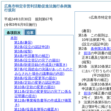
広島市特定非営利活動促進法施行条例施
行規則
○広島市特定
平成24年3月30日 規則第67号
(令和3年6月9日施行)
(趣旨)
条項目次
沿革
第1条
この規則は
本則
10年法律第7号。
第1条
(趣旨)
(設立の認証申請)
第2条
(設立の認証申請)
第2条
条例第2条第
第3条
(縦覧)
2
前項
の申請書の提
第4条
(申請書等の補正)
正本1通及び副本
第5条
(設立登記の完了の届出)
(縦覧)
第6条
(財産目録の作成及び備置き)
第3条
法第10条第
第7条
(社員総会の決議があったものと
において行うもの
みなされた場合の議事録の内容)
(平29規則
第8条
(役員の変更等の届出)
(申請書等の補正)
第9条
(定款の変更の認証申請)
第4条
法第10条第
第10条
(定款の変更の届出)
申請書又は添付書
第11条
(定款の変更登記の完了に係る
2
前項
の補正書の提
証明書の提出)
2号イ、第5号、
第12条
(事業報告書等の作成及び備置
3
法第25条第5項
き)
及び第8号に掲げ
第13条
(役員名簿等の備置き)