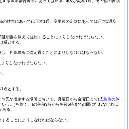
規定する事業報告書等にあっては正本1通及び副本1通、その他の書類
録の謄本にあっては正本1通、変更後の定款にあっては正本1通及
項証明書を添えて提出することによりしなければならない。
し1通とする。
載し、各事務所に備え置くことによりしなければならない。
によりしなければならない。
い。
。
本1通とする。
、市長が指定する場所において、月曜日から金曜日まで
(
広島市の休
という。)
を除く。)
の午前9時から午後5時までの間に行わなければ
がある。
出することによりしなければならない。