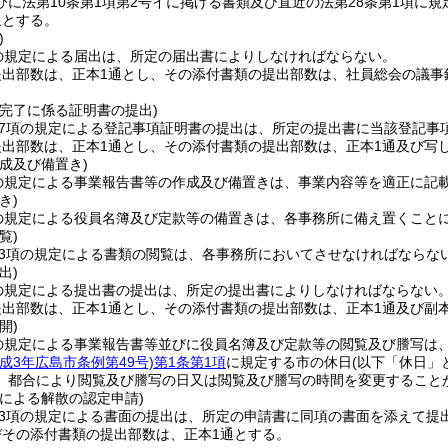
びに法第10条第1項第2号イに掲げる書類及び直近の法第28条第1項に
通とする。
)
の規定による届出は、所定の届出書によりしなければならない。
提出部数は、正本1通とし、その添付書類の提出部数は、社員総会の議事
。
の完了に係る証明書の提出)
第7項の規定による登記事項証明書の提出は、所定の提出書に当該登記事
出部数は、正本1通とし、その添付書類の提出部数は、正本1通及び写
成及び備置き)
の規定による事業報告書等の作成及び備置きは、事業内容等を適正に記
き)
の規定による役員名簿及び定款等の備置きは、各事務所に備え置くこと
覧)
第3項の規定による書類の閲覧は、各事務所においてさせなければならな
出)
の規定による提出書の提出は、所定の提出書によりしなければならない
出部数は、正本1通とし、その添付書類の提出部数は、正本1通及び副
開)
の規定による事業報告書等並びに役員名簿及び定款等の閲覧及び謄写は
平成3年広島市条例第49号)
第1条第1項
に規定する市の休日
(以下「休日」
、都合により閲覧及び謄写の日又は閲覧及び謄写の時間を変更すること
による解散の認定申請)
第3項の規定による書面の提出は、所定の申請書に同項の書面を添えて提
びその添付書類の提出部数は、正本1通とする。