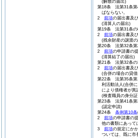
(解散の届出)
第18条
法第31条
ばならない。
2
前項
の届出書及
(清算人の届出)
第19条
法第31条
2
前項
の届出書及
(残余財産の譲渡の
第20条
法第32条
2
前項
の申請書の
(清算結了の届出)
第21条
法第32条
2
前項
の届出書及
(合併の場合の貸
第22条
法第35条
利活動法人
(合併
により債権者が異
(検査職員の身分証
第23条
法第41条第
(認定申請)
第24条
条例第10条
2
前項
の申請書の提
他の書類にあって
3
前項
の規定にかか
ついては、既に市