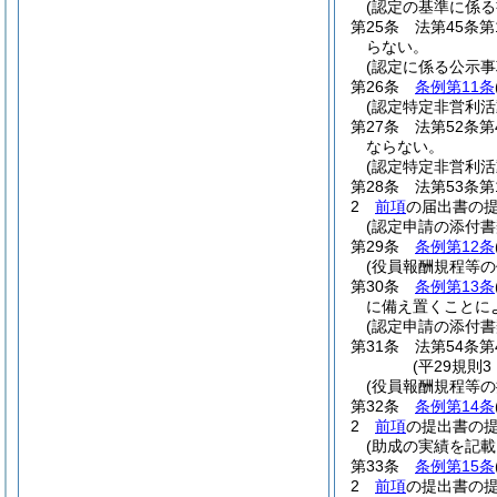
(認定の基準に係る
第25条
法第45条第
らない。
(認定に係る公示事
第26条
条例第11条
(認定特定非営利
第27条
法第52条第
ならない。
(認定特定非営利
第28条
法第53条第
2
前項
の届出書の
(認定申請の添付書
第29条
条例第12条
(役員報酬規程等の
第30条
条例第13条
に備え置くことに
(認定申請の添付
第31条
法第54条
(平29規則
(役員報酬規程等の
第32条
条例第14条
2
前項
の提出書の提
(助成の実績を記載
第33条
条例第15条
2
前項
の提出書の提