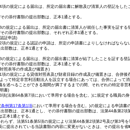
第4項の規定による届出は、所定の届出書に解散及び清算人の登記をした
びその添付書類の提出部数は、正本1通とする。
の8の規定による届出は、所定の届出書に清算人が就任した事実を証する
びその添付書類の提出部数は、それぞれ正本1通とする。
認証申請)
第2項の規定による認証の申請は、所定の申請書によりしなければならな
提出部数は、正本1通とする。
の3の規定による届出は、所定の届出書に清算が結了したことを証する登
びその添付書類の提出部数は、正本1通とする。
借対照表等の作成及び備置き)
第1項の規定による貸借対照表及び財産目録の作成及び備置きは、合併後
によって特定非営利活動法人を設立する場合にあっては、合併によって消
議を述べることができる期間が満了するまでの間、それぞれの特定非営
明書)
3項
(法第64条第7項において準用する場合を含む。)
に規定する職員の身
(
条例第17条第1項
において準用する場合を含む。)
の規定による申請書
出部数は、正本1通とし、その添付書類の提出部数は、法第44条第2項
は正本1通とする。
わらず、法第51条第5項の規定により法第44条第2項第2号及び第3号
長に提出されている当該書類の内容に変更がないときは、その提出を省