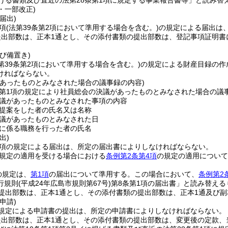
掲げる書類及び直近の法第28条第1項に規定する事業報告書等」と読み替
2・一部改正)
届出)
2項
(法第39条第2項において準用する場合を含む。)
の規定による届出は
出部数は、正本1通とし、その添付書類の提出部数は、登記事項証明書
び備置き)
法第39条第2項において準用する場合を含む。)
の規定による財産目録の作
ければならない。
があったものとみなされた場合の議事録の内容)
9第1項の規定により社員総会の決議があったものとみなされた場合の
議があったものとみなされた事項の内容
提案をした者の氏名又は名称
議があったものとみなされた日
に係る職務を行った者の氏名
出)
1項の規定による届出は、所定の届出書によりしなければならない。
の規定の適用を受ける場合における
条例第2条第4項
の規定の適用について
の規定は、
第1項
の届出について準用する。
この場合において、
条例第2
行規則
(平成24年広島市規則第67号)
第8条第1項の届出書」と読み替える
提出部数は、正本1通とし、その添付書類の提出部数は、正本1通及び副
申請)
規定による申請書の提出は、所定の申請書によりしなければならない。
提出部数は、正本1通とし、その添付書類の提出部数は、変更後の定款、