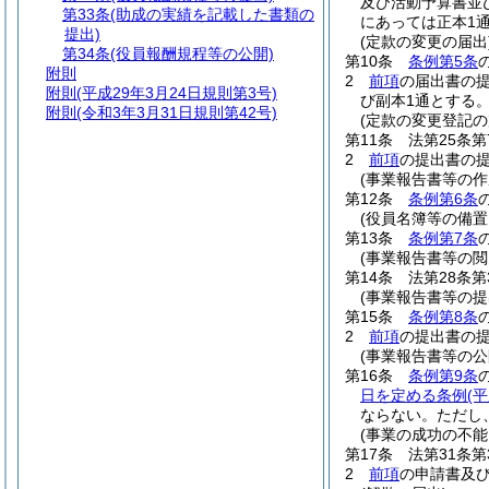
及び活動予算書並
第33条
(助成の実績を記載した書類の
にあっては正本1
提出)
(定款の変更の届出
第34条
(役員報酬規程等の公開)
第10条
条例第5条
附則
2
前項
の届出書の
附則
(平成29年3月24日規則第3号)
び副本1通とする
附則
(令和3年3月31日規則第42号)
(定款の変更登記
第11条
法第25条
2
前項
の提出書の提
(事業報告書等の作
第12条
条例第6条
(役員名簿等の備置
第13条
条例第7条
(事業報告書等の閲
第14条
法第28条
(事業報告書等の提
第15条
条例第8条
2
前項
の提出書の提
(事業報告書等の公
第16条
条例第9条
日を定める条例
(
ならない。
ただし
(事業の成功の不能
第17条
法第31条
2
前項
の申請書及