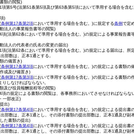
書類の閲覧)
1項第5号
(法第51条第5項及び第63条第5項において準用する場合を含む
項)
(
条例第17条第2項
において準用する場合を含む。)
に規定する
条例
で定
活動法人の事業報告書等の閲覧)
4項
(法第62条において準用する場合を含む。)
の規定による事業報告書
活動法人の代表者の氏名の変更の届出)
1項
(法第62条において準用する場合を含む。)
の規定による届出は、所
提出部数は、正本1通とする。
類の備置き)
(
条例第17条第3項
において準用する場合を含む。)
の規定による書類の
作成及び備置き)
(
条例第17条第3項
において準用する場合を含む。)
の規定による書類の
よりしなければならない。
書類及び役員報酬規程等の閲覧)
第4項の規定による書類の閲覧は、各事務所においてさせなければならな
3・一部改正)
提出)
(
条例第17条第4項
において準用する場合を含む。)
の規定による提出書
出部数は、正本1通とし、その添付書類の提出部数は、正本1通及び副
した書類の提出)
(
条例第17条第4項
において準用する場合を含む。)
の規定による提出書
出部数は、正本1通とし、その添付書類の提出部数は、正本1通及び副