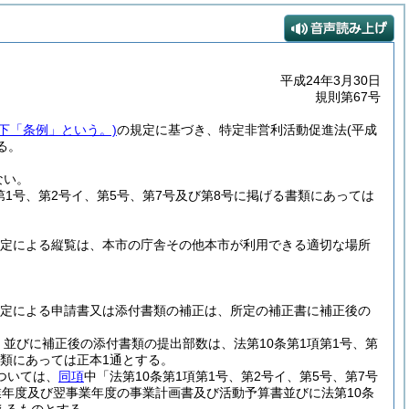
平成24年3月30日
規則第67号
以下「条例」という。)
の規定に基づき、特定非営利活動促進法
(平成
る。
ない。
1号、第2号イ、第5号、第7号及び第8号に掲げる書類にあっては
定による縦覧は、本市の庁舎その他本市が利用できる適切な場所
定による申請書又は添付書類の補正は、所定の補正書に補正後の
並びに補正後の添付書類の提出部数は、法第10条第1項第1号、第
書類にあっては正本1通とする。
ついては、
同項
中「法第10条第1項第1号、第2号イ、第5号、第7号
年度及び翌事業年度の事業計画書及び活動予算書並びに法第10条