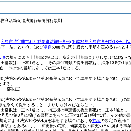
非営利活動促進法施行条例施行規則
、
広島市特定非営利活動促進法施行条例
(平成24年広島市条例第13号。
以下「法」という。)
及び
条例
の施行に関し必要な事項を定めるものとす
1項
の規定による申請書の提出は、所定の申請書によりしなければなら
出部数は、正本1通とし、その添付書類の提出部数は、法第10条第1項第
1通、その他の書類にあっては正本1通とする。
2項
(法第25条第5項及び第34条第5項において準用する場合を含む。)
の規
とする。
3・一部改正)
4項
(法第25条第5項及び第34条第5項において準用する場合を含む。)
の規
類を添えて提出することによりしなければならない。
出部数は、正本1通とし、補正後の申請書の提出部数は、正本1通とし、
第7号及び第8号に掲げる書類にあっては正本1通及び副本1通、その他の
の規定により法第10条第4項を準用する場合における
前項
の規定の適用に
る書類」とあるのは、「変更後の定款、当該定款の変更の日の属する事業