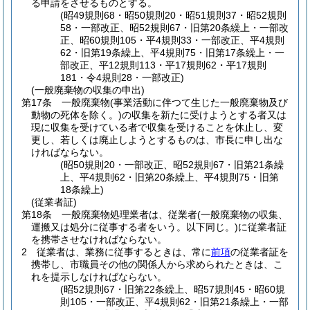
る申請をさせるものとする。
(昭49規則68・昭50規則20・昭51規則37・昭52規則
58・一部改正、昭52規則67・旧第20条繰上・一部改
正、昭60規則105・平4規則33・一部改正、平4規則
62・旧第19条繰上、平4規則75・旧第17条繰上・一
部改正、平12規則113・平17規則62・平17規則
181・令4規則28・一部改正)
(一般廃棄物の収集の申出)
第17条
一般廃棄物
(事業活動に伴つて生じた一般廃棄物及び
動物の死体を除く。)
の収集を新たに受けようとする者又は
現に収集を受けている者で収集を受けることを休止し、変
更し、若しくは廃止しようとするものは、市長に申し出な
ければならない。
(昭50規則20・一部改正、昭52規則67・旧第21条繰
上、平4規則62・旧第20条繰上、平4規則75・旧第
18条繰上)
(従業者証)
第18条
一般廃棄物処理業者は、従業者
(一般廃棄物の収集、
運搬又は処分に従事する者をいう。以下同じ。)
に従業者証
を携帯させなければならない。
2
従業者は、業務に従事するときは、常に
前項
の従業者証を
携帯し、市職員その他の関係人から求められたときは、こ
れを提示しなければならない。
(昭52規則67・旧第22条繰上、昭57規則45・昭60規
則105・一部改正、平4規則62・旧第21条繰上・一部