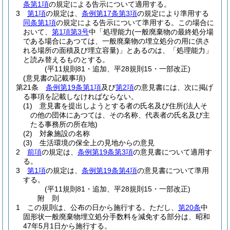
条第1項
の規定による告示について適用する。
3
第1項
の規定は、
条例第17条第3項
の規定により準用する
同条第1項
の規定による告示について準用する。
この場合に
おいて、
第1項第3号
中「処理能力
(一般廃棄物の最終処分場
である場合にあつては、一般廃棄物の埋立処分の用に供さ
れる場所の面積及び埋立容量)
」とあるのは、「処理能力」
と読み替えるものとする。
(平11規則81・追加、平28規則15・一部改正)
(意見書の記載事項)
第21条
条例第19条第1項
及び
第2項
の意見書には、次に掲げ
る事項を記載しなければならない。
(1)
意見書を提出しようとする者の氏名及び住所
(法人そ
の他の団体にあつては、その名称、代表者の氏名及び主
たる事務所の所在地)
(2)
対象施設の名称
(3)
生活環境の保全上の見地からの意見
2
前項
の規定は、
条例第19条第3項
の意見書について適用す
る。
3
第1項
の規定は、
条例第19条第4項
の意見書について準用
する。
(平11規則81・追加、平28規則15・一部改正)
附
則
1
この規則は、公布の日から施行する。
ただし、
第20条
中
固形状一般廃棄物埋立処分手数料を減免する部分は、昭和
47年5月1日から施行する。