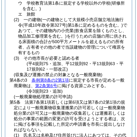
ウ
学校教育法第1条に規定する学校以外の学校
(研修所
を含む。)
エ
旅館
(2)
一の建物
(一の建物として大規模小売店舗立地法施行
令
(平成10年政令第327号)
第1条に定めるものを含む。)
で
あつて、その建物内の小売業
(飲食店業を除くものとし、
物品加工修理業を含む。)
を行うための店舗の用に供され
る床面積の合計が500平方メートルを超えるものの所有
者、占有者その他の者で当該建物の管理について権原を
有するもの
(3)
その他市長が必要と認める者
(平4規則75・追加、平12規則92・平13規則63・平
17規則62・一部改正)
(収集及び運搬の禁止の対象となる一般廃棄物)
第4条の3
条例第8条の2第1項
に規定する市長が定める一般
廃棄物は、
第2条第6号
に掲げる資源ごみとする。
(令3規則23・追加)
(一般廃棄物処理業の許可申請)
第5条
法第7条第1項若しくは第6項又は第7条の2第1項の規
定により一般廃棄物収集運搬業の許可若しくは一般廃棄物
処分業の許可又は一般廃棄物の収集若しくは運搬若しくは
処分の事業の範囲の変更の許可を受けようとする者は、次
に掲げる事項を記載した所定の申請書を市長に提出しなけ
ればならない。
(1)
氏名又は名称及び住所並びに法人にあつては、その代