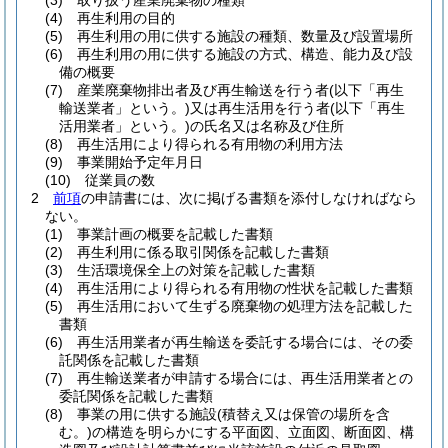
(3)
取り扱う産業廃棄物の種類
(4)
再生利用の目的
(5)
再生利用の用に供する施設の種類、数量及び設置場所
(6)
再生利用の用に供する施設の方式、構造、能力及び設
備の概要
(7)
産業廃棄物排出者及び再生輸送を行う者
(以下「再生
輸送業者」という。)
又は再生活用を行う者
(以下「再生
活用業者」という。)
の氏名又は名称及び住所
(8)
再生活用により得られる有用物の利用方法
(9)
事業開始予定年月日
(10)
従業員の数
2
前項
の申請書には、次に掲げる書類を添付しなければなら
ない。
(1)
事業計画の概要を記載した書類
(2)
再生利用に係る取引関係を記載した書類
(3)
生活環境保全上の対策を記載した書類
(4)
再生活用により得られる有用物の性状を記載した書類
(5)
再生活用において生ずる廃棄物の処理方法を記載した
書類
(6)
再生活用業者が再生輸送を委託する場合には、その委
託関係を記載した書類
(7)
再生輸送業者が申請する場合には、再生活用業者との
委託関係を記載した書類
(8)
事業の用に供する施設
(積替え又は保管の場所を含
む。)
の構造を明らかにする平面図、立面図、断面図、構