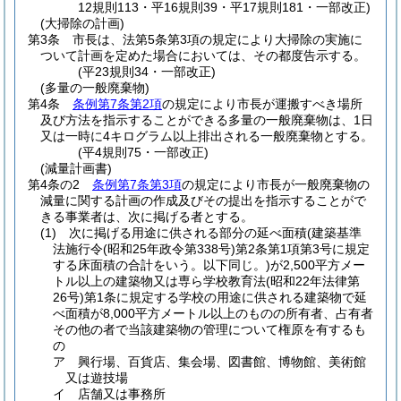
12規則113・平16規則39・平17規則181・一部改正)
(大掃除の計画)
第3条
市長は、法第5条第3項の規定により大掃除の実施に
ついて計画を定めた場合においては、その都度告示する。
(平23規則34・一部改正)
(多量の一般廃棄物)
第4条
条例第7条第2項
の規定により市長が運搬すべき場所
及び方法を指示することができる多量の一般廃棄物は、1日
又は一時に4キログラム以上排出される一般廃棄物とする。
(平4規則75・一部改正)
(減量計画書)
第4条の2
条例第7条第3項
の規定により市長が一般廃棄物の
減量に関する計画の作成及びその提出を指示することがで
きる事業者は、次に掲げる者とする。
(1)
次に掲げる用途に供される部分の延べ面積
(建築基準
法施行令
(昭和25年政令第338号)
第2条第1項第3号に規定
する床面積の合計をいう。以下同じ。)
が2,500平方メー
トル以上の建築物又は専ら学校教育法
(昭和22年法律第
26号)
第1条に規定する学校の用途に供される建築物で延
べ面積が8,000平方メートル以上のものの所有者、占有者
その他の者で当該建築物の管理について権原を有するも
の
ア
興行場、百貨店、集会場、図書館、博物館、美術館
又は遊技場
イ
店舗又は事務所