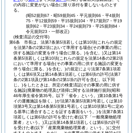
の内容に変更がない場合に限り添付を要しないものとす
る。
(昭52規則67・昭59規則45・平元規則66・平4規則
75・平12規則59・平15規則104・平17規則7・平19
規則62・平23規則34・平24規則79・平25規則84・
令元規則23・一部改正)
(検査済証の交付等)
第6条
市長は、法第7条第5項若しくは第10項
(これらの規定
を法第7条の2第2項において準用する場合
(その事業の用に
供する施設の変更を伴う場合に限る。)
を含む。)
又は第14
条第5項若しくは第10項
(これらの規定を法第14条の2第2項
において準用する場合
(その事業の用に供する施設の変更を
伴う場合に限る。)
を含む。)
の規定により法第7条第1項若
しくは第6項又は第14条第1項若しくは第6項の許可
(法第7
条の2第1項及び第14条の2第1項の許可を含む。以下同
じ。)
をしたときは、所定の検査済証
(その事業の用に供す
る施設
(廃棄物の処理及び清掃に関する法律施行規則
(昭和
46年厚生省令第35号。以下「省令」という。)
第10条第1号
イの運搬施設を除く。)
が法第7条第5項第3号若しくは第10
項第3号又は第14条第5項第1号若しくは第10項第1号に定め
る基準に適合することを証する書面をいう。)
を法第7条第1
項若しくは第6項の許可を受けた者
(以下「一般廃棄物処理
業者」という。)
又は法第14条第1項若しくは第6項の許可
を受けた者
(以下「産業廃棄物処理業者」という。)
に交付