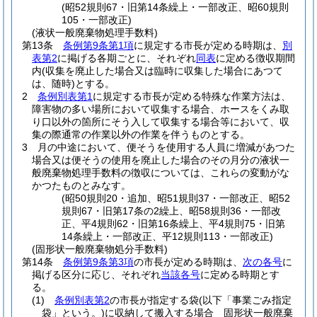
(昭52規則67・旧第14条繰上・一部改正、昭60規則
105・一部改正)
(液状一般廃棄物処理手数料)
第13条
条例第9条第1項
に規定する市長が定める時期は、
別
表第2
に掲げる各期ごとに、それぞれ
同表
に定める徴収期間
内
(収集を廃止した場合又は臨時に収集した場合にあつて
は、随時)
とする。
2
条例別表第1
に規定する市長が定める特殊な作業方法は、
障害物の多い場所において収集する場合、ホースをくみ取
り口以外の箇所にそう入して収集する場合等において、収
集の際通常の作業以外の作業を伴うものとする。
3
月の中途において、便そうを使用する人員に増減があつた
場合又は便そうの使用を廃止した場合のその月分の液状一
般廃棄物処理手数料の徴収については、これらの変動がな
かつたものとみなす。
(昭50規則20・追加、昭51規則37・一部改正、昭52
規則67・旧第17条の2繰上、昭58規則36・一部改
正、平4規則62・旧第16条繰上、平4規則75・旧第
14条繰上・一部改正、平12規則113・一部改正)
(固形状一般廃棄物処分手数料)
第14条
条例第9条第3項
の市長が定める時期は、
次の各号
に
掲げる区分に応じ、それぞれ
当該各号
に定める時期とす
る。
(1)
条例別表第2
の市長が指定する袋
(以下「事業ごみ指定
袋」という。)
に収納して搬入する場合 固形状一般廃棄