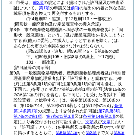
3
市長は、
前2項
の規定により提出された許可証及び検査済
証について、
第1項
の申請又は
前項
の届出の内容と異なる記
載事項を書き換えて再交付するものとする。
(平4規則62・追加、平12規則113・一部改正)
(固形状一般廃棄物及び産業廃棄物の搬入承認)
第8条
市の廃棄物処理施設へ固形状の一般廃棄物
(以下「固
形状一般廃棄物」という。)
及び産業廃棄物を搬入しようと
する者
(他人に委託して搬入しようとする者を除く。)
は、
あらかじめ市長の承認を受けなければならない。
(昭52規則58・追加、昭59規則45・旧第8条の2繰
下、昭60規則105・旧第8条の3繰上、平17規則
181・一部改正)
(許可証等の掲示等)
第9条
一般廃棄物処理業者、産業廃棄物処理業者及び特別管
理産業廃棄物処理業者
(以下「許可業者」と総称する。)
並
びに法第8条第1項の許可
(法第9条第1項の許可を含む。以
下同じ。)
を受けた者及び法第15条第1項の許可
(法第15条の
2の6第1項の許可を含む。以下同じ。)
を受けた者
(以下「施
設設置者」と総称する。)
は、省令第10条の2、第10条の
6、第10条の14、第10条の18若しくは第12条の5又は
条例
第14条第1項
の規定により交付された許可証
(
第7条第3項
、
第7条の2第1項
、
第7条の3第3項
又は
条例第14条第2項
の規
定により再交付された許可証を含む。
次項
及び
次条
におい
て「許可証」という。)
を事務所又は事業所の見やすい箇所
に掲示するとともに、
第6条第1項
から
第3項
まで又は
第5項