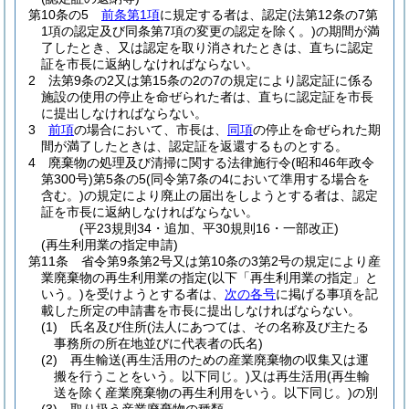
第10条の5
前条第1項
に規定する者は、認定
(法第12条の7第
1項の認定及び同条第7項の変更の認定を除く。)
の期間が満
了したとき、又は認定を取り消されたときは、直ちに認定
証を市長に返納しなければならない。
2
法第9条の2又は第15条の2の7の規定により認定証に係る
施設の使用の停止を命ぜられた者は、直ちに認定証を市長
に提出しなければならない。
3
前項
の場合において、市長は、
同項
の停止を命ぜられた期
間が満了したときは、認定証を返還するものとする。
4
廃棄物の処理及び清掃に関する法律施行令
(昭和46年政令
第300号)
第5条の5
(同令第7条の4において準用する場合を
含む。)
の規定により廃止の届出をしようとする者は、認定
証を市長に返納しなければならない。
(平23規則34・追加、平30規則16・一部改正)
(再生利用業の指定申請)
第11条
省令第9条第2号又は第10条の3第2号の規定により産
業廃棄物の再生利用業の指定
(以下「再生利用業の指定」と
いう。)
を受けようとする者は、
次の各号
に掲げる事項を記
載した所定の申請書を市長に提出しなければならない。
(1)
氏名及び住所
(法人にあつては、その名称及び主たる
事務所の所在地並びに代表者の氏名)
(2)
再生輸送
(再生活用のための産業廃棄物の収集又は運
搬を行うことをいう。以下同じ。)
又は再生活用
(再生輸
送を除く産業廃棄物の再生利用をいう。以下同じ。)
の別