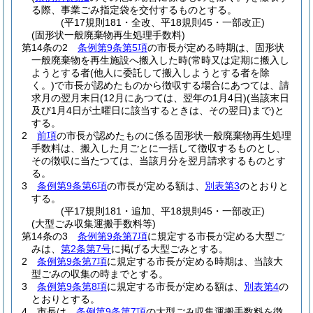
る際、事業ごみ指定袋を交付するものとする。
(平17規則181・全改、平18規則45・一部改正)
(固形状一般廃棄物再生処理手数料)
第14条の2
条例第9条第5項
の市長が定める時期は、固形状
一般廃棄物を再生施設へ搬入した時
(常時又は定期に搬入し
ようとする者
(他人に委託して搬入しようとする者を除
く。)
で市長が認めたものから徴収する場合にあつては、請
求月の翌月末日
(12月にあつては、翌年の1月4日)
(当該末日
及び1月4日が土曜日に該当するときは、その翌日)
まで)
と
する。
2
前項
の市長が認めたものに係る固形状一般廃棄物再生処理
手数料は、搬入した月ごとに一括して徴収するものとし、
その徴収に当たつては、当該月分を翌月請求するものとす
る。
3
条例第9条第6項
の市長が定める額は、
別表第3
のとおりと
する。
(平17規則181・追加、平18規則45・一部改正)
(大型ごみ収集運搬手数料等)
第14条の3
条例第9条第7項
に規定する市長が定める大型ご
みは、
第2条第7号
に掲げる大型ごみとする。
2
条例第9条第7項
に規定する市長が定める時期は、当該大
型ごみの収集の時までとする。
3
条例第9条第8項
に規定する市長が定める額は、
別表第4
の
とおりとする。
4
市長は、
条例第9条第7項
の大型ごみ収集運搬手数料を徴