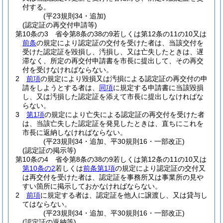
付する。
(平23規則34・追加)
(認定証の再交付申請等)
第10条の3
省令第8条の38の9若しくは第12条の11の10又は
前条
の規定により認定証の交付を受けた者は、当該交付を
受けた認定証を毀損し、汚損し、又は亡失したときは、遅
滞なく、所定の再交付申請書を市長に提出して、その再交
付を受けなければならない。
2
前項
の規定により毀損又は汚損による認定証の再交付の申
請をしようとする者は、
同項
に規定する申請書に当該毀損
し、又は汚損した認定証を添えて市長に提出しなければな
らない。
3
第1項
の規定により亡失による認定証の再交付を受けた者
は、当該亡失した認定証を発見したときは、直ちにこれを
市長に返納しなければならない。
(平23規則34・追加、平30規則16・一部改正)
(認定証の掲示等)
第10条の4
省令第8条の38の9若しくは第12条の11の10又は
第10条の2
若しくは
前条第1項
の規定により認定証の交付又
は再交付を受けた者は、認定証を事務所又は事業所の見や
すい箇所に掲示しておかなければならない。
2
前項
に規定する者は、認定証を他人に譲渡し、又は貸与し
てはならない。
(平23規則34・追加、平30規則16・一部改正)
(認定証の返納等)