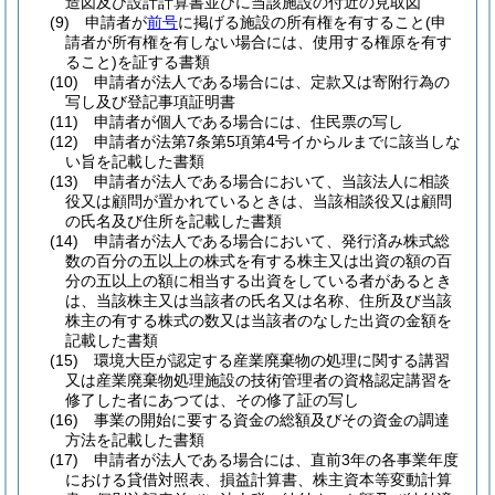
造図及び設計計算書並びに当該施設の付近の見取図
(9)
申請者が
前号
に掲げる施設の所有権を有すること
(申
請者が所有権を有しない場合には、使用する権原を有す
ること)
を証する書類
(10)
申請者が法人である場合には、定款又は寄附行為の
写し及び登記事項証明書
(11)
申請者が個人である場合には、住民票の写し
(12)
申請者が法第7条第5項第4号イからルまでに該当しな
い旨を記載した書類
(13)
申請者が法人である場合において、当該法人に相談
役又は顧問が置かれているときは、当該相談役又は顧問
の氏名及び住所を記載した書類
(14)
申請者が法人である場合において、発行済み株式総
数の百分の五以上の株式を有する株主又は出資の額の百
分の五以上の額に相当する出資をしている者があるとき
は、当該株主又は当該者の氏名又は名称、住所及び当該
株主の有する株式の数又は当該者のなした出資の金額を
記載した書類
(15)
環境大臣が認定する産業廃棄物の処理に関する講習
又は産業廃棄物処理施設の技術管理者の資格認定講習を
修了した者にあつては、その修了証の写し
(16)
事業の開始に要する資金の総額及びその資金の調達
方法を記載した書類
(17)
申請者が法人である場合には、直前3年の各事業年度
における貸借対照表、損益計算書、株主資本等変動計算