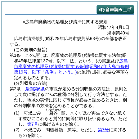
○広島市廃棄物の処理及び清掃に関する規則
昭和47年4月1日
規則第40号
広島市清掃規則(昭和29年広島市規則第63号)の全部を改正
する。
(この規則の趣旨)
第1条
この規則は、廃棄物の処理及び清掃に関する法律
(昭
和45年法律第137号。以下「法」という。)
の実施及び
広島
市廃棄物の処理及び清掃に関する条例
(昭和47年広島市条例
第19号。以下「条例」という。)
の施行に関し必要な事項を
定めるものとする。
(分別収集の方法)
第2条
条例第6条
の市長が定める分別収集の方法は、原則と
して次に掲げるごみの種類に分別して行う方法とする。
た
だし、地域の実情に応じて市長が必要と認めるときは、別
の分別収集の方法を定めることができる。
ちゆうかい
(1)
可燃ごみ
類、木くず及び再生できない紙く
厨芥
ず並びにこれらと質的に同等に取り扱い得るもの。
ただ
し、
第7号
に掲げるものを除く。
(2)
不燃ごみ 陶磁器類、灰等。
ただし、
第7号
に掲げる
ものを除く。