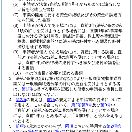
(6)
申請者が法第7条第5項第4号イからルまでに該当しな
い旨を記載した書類
(7)
事業の開始に要する資金の総額及びその資金の調達方
法を記載した書類
(8)
申請者が法人である場合には、直前3年
(法第7条の2第
1項の許可を受けようとする場合には、直前1年)
の事業年
度における貸借対照表、損益計算書、株主資本等変動計
算書、個別注記表並びに法人税の納付すべき額及び納付
済額を証する書類
(9)
申請者が個人である場合には、資産に関する調書、直
前3年
(法第7条の2第1項の許可を受けようとする場合に
は、直前1年)
の所得税の納付すべき額及び納付済額を証
する書類
(10)
その他市長が必要と認める書類
3
法第7条第2項又は第7項の規定により一般廃棄物収集運搬
業又は一般廃棄物処分業の許可の更新を受けようとする者
は、
第1項
に掲げる事項を記載した所定の申請書を市長に提
出しなければならない。
4
第2項
の規定は、
前項
の規定による申請書の提出について
準用する。
この場合において、
第2項第8号
及び
第9号
中
「直前3年
(法第7条の2第1項の許可を受けようとする場合
には、直前1年)
」とあるのは、「直前1年」と読み替えるも
のとする。
5
前項
の規定にかかわらず、
同項
において準用する
第2項第
2号
から
第5号
まで又は
第7号
に掲げる書類又は図面は、そ