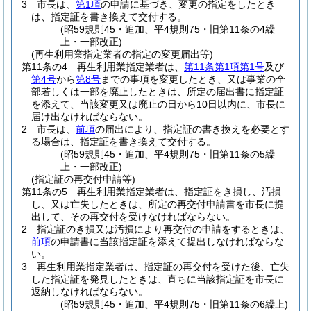
3
市長は、
第1項
の申請に基づき、変更の指定をしたとき
は、指定証を書き換えて交付する。
(昭59規則45・追加、平4規則75・旧第11条の4繰
上・一部改正)
(再生利用業指定業者の指定の変更届出等)
第11条の4
再生利用業指定業者は、
第11条第1項第1号
及び
第4号
から
第8号
までの事項を変更したとき、又は事業の全
部若しくは一部を廃止したときは、所定の届出書に指定証
を添えて、当該変更又は廃止の日から10日以内に、市長に
届け出なければならない。
2
市長は、
前項
の届出により、指定証の書き換えを必要とす
る場合は、指定証を書き換えて交付する。
(昭59規則45・追加、平4規則75・旧第11条の5繰
上・一部改正)
(指定証の再交付申請等)
第11条の5
再生利用業指定業者は、指定証をき損し、汚損
し、又は亡失したときは、所定の再交付申請書を市長に提
出して、その再交付を受けなければならない。
2
指定証のき損又は汚損により再交付の申請をするときは、
前項
の申請書に当該指定証を添えて提出しなければならな
い。
3
再生利用業指定業者は、指定証の再交付を受けた後、亡失
した指定証を発見したときは、直ちに当該指定証を市長に
返納しなければならない。
(昭59規則45・追加、平4規則75・旧第11条の6繰上)