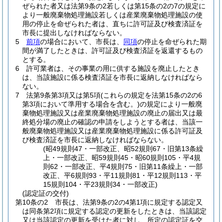
ぜられた者又は法第9条の2若しくは第15条の2の7の規定に
より一般廃棄物処理施設若しくは産業廃棄物処理施設の使
用の停止を命ぜられた者は、直ちに許可証及び検査済証を
市長に提出しなければならない。
5
前項
の場合において、市長は、
同項
の停止を命ぜられた期
間が満了したときは、許可証及び検査済証を返還するもの
とする。
6
許可業者は、その事業の用に供する施設を廃止したとき
は、当該施設に係る検査済証を市長に返納しなければなら
ない。
7
法第9条第3項又は第5項
(これらの規定を法第15条の2の6
第3項において準用する場合を含む。)
の規定により一般廃
棄物処理施設又は産業廃棄物処理施設の廃止の届出又は最
終処分場の廃止の確認の申請をしようとする者は、当該一
般廃棄物処理施設又は産業廃棄物処理施設に係る許可証及
び検査済証を市長に返納しなければならない。
(昭49規則47・一部改正、昭52規則67・旧第13条繰
上・一部改正、昭59規則45・昭60規則105・平4規
則62・一部改正、平4規則75・旧第11条繰上・一部
改正、平6規則93・平11規則81・平12規則113・平
15規則104・平23規則34・一部改正)
(認定証の交付)
第10条の2
市長は、法第9条の2の4第1項に規定する認定又
は同条第2項に規定する認定の更新をしたときは、当該認定
又は当該認定の更新を受けた者に対し、所定の認定証を交