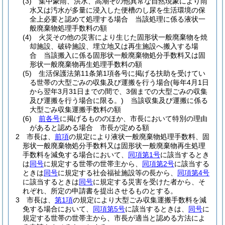
(3)
集中豪雨、洪水、高潮その他異常な自然現象により雨
水又は汚水が多量に浸入した便槽のし尿を生活環境の保
全上必要と認めて処理する場合 当該処理に係る液状一
般廃棄物処理手数料の額
(4)
火災その他の災害により生じた固形状一般廃棄物を焼
却施設、破砕施設、埋立地又は再生施設へ搬入する場
合 当該搬入に係る固形状一般廃棄物処分手数料又は固
形状一般廃棄物再生処理手数料の額
(5)
生活保護法第11条第1項各号に掲げる扶助を受けてい
る世帯の大型ごみの収集及び運搬を行う場合
(毎年4月1日
から翌年3月31日までの間で、3個までの大型ごみの収集
及び運搬を行う場合に限る。)
当該収集及び運搬に係る
大型ごみ収集運搬手数料の額
(6)
前各号
に掲げるもののほか、市長において特別の理由
があると認める場合 市長が定める額
2
市長は、
前項
の規定により液状一般廃棄物処理手数料、固
形状一般廃棄物処分手数料又は固形状一般廃棄物再生処理
手数料を減免する場合において、
同項第1号
に該当するとき
は
同号
に規定する世帯の世帯主から、
同項第2号
に該当する
ときは
同号
に規定する社会福祉施設等の長から、
同項第4号
に該当するときは
同号
に規定する災害を受けた者から、そ
れぞれ、所定の申請書を提出させるものとする。
3
市長は、
第1項
の規定により大型ごみ収集運搬手数料を減
免する場合において、
同項第5号
に該当するときは、
同号
に
規定する世帯の世帯主から、市長が適当と認める方法によ