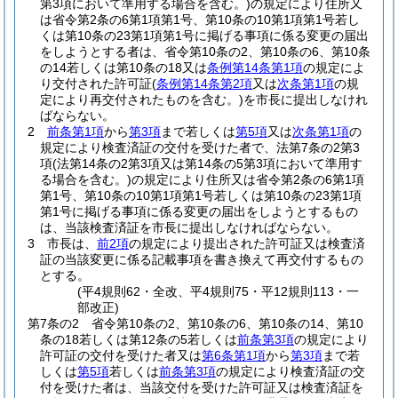
第3項において準用する場合を含む。)
の規定により住所又
は省令第2条の6第1項第1号、第10条の10第1項第1号若し
くは第10条の23第1項第1号に掲げる事項に係る変更の届出
をしようとする者は、省令第10条の2、第10条の6、第10条
の14若しくは第10条の18又は
条例第14条第1項
の規定によ
り交付された許可証
(
条例第14条第2項
又は
次条第1項
の規
定により再交付されたものを含む。)
を市長に提出しなけれ
ばならない。
2
前条第1項
から
第3項
まで若しくは
第5項
又は
次条第1項
の
規定により検査済証の交付を受けた者で、法第7条の2第3
項
(法第14条の2第3項又は第14条の5第3項において準用す
る場合を含む。)
の規定により住所又は省令第2条の6第1項
第1号、第10条の10第1項第1号若しくは第10条の23第1項
第1号に掲げる事項に係る変更の届出をしようとするもの
は、当該検査済証を市長に提出しなければならない。
3
市長は、
前2項
の規定により提出された許可証又は検査済
証の当該変更に係る記載事項を書き換えて再交付するもの
とする。
(平4規則62・全改、平4規則75・平12規則113・一
部改正)
第7条の2
省令第10条の2、第10条の6、第10条の14、第10
条の18若しくは第12条の5若しくは
前条第3項
の規定により
許可証の交付を受けた者又は
第6条第1項
から
第3項
まで若
しくは
第5項
若しくは
前条第3項
の規定により検査済証の交
付を受けた者は、当該交付を受けた許可証又は検査済証を