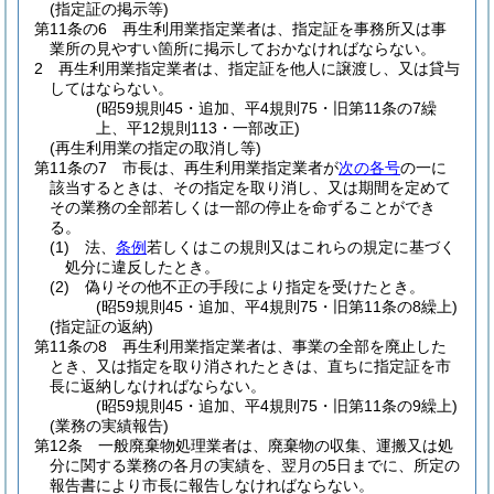
(指定証の掲示等)
第11条の6
再生利用業指定業者は、指定証を事務所又は事
業所の見やすい箇所に掲示しておかなければならない。
2
再生利用業指定業者は、指定証を他人に譲渡し、又は貸与
してはならない。
(昭59規則45・追加、平4規則75・旧第11条の7繰
上、平12規則113・一部改正)
(再生利用業の指定の取消し等)
第11条の7
市長は、再生利用業指定業者が
次の各号
の一に
該当するときは、その指定を取り消し、又は期間を定めて
その業務の全部若しくは一部の停止を命ずることができ
る。
(1)
法、
条例
若しくはこの規則又はこれらの規定に基づく
処分に違反したとき。
(2)
偽りその他不正の手段により指定を受けたとき。
(昭59規則45・追加、平4規則75・旧第11条の8繰上)
(指定証の返納)
第11条の8
再生利用業指定業者は、事業の全部を廃止した
とき、又は指定を取り消されたときは、直ちに指定証を市
長に返納しなければならない。
(昭59規則45・追加、平4規則75・旧第11条の9繰上)
(業務の実績報告)
第12条
一般廃棄物処理業者は、廃棄物の収集、運搬又は処
分に関する業務の各月の実績を、翌月の5日までに、所定の
報告書により市長に報告しなければならない。