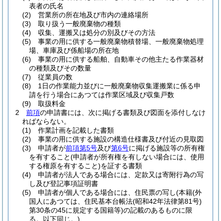
表者の氏名
(2)
営業所の所在地及び市内の連絡場所
(3)
取り扱う一般廃棄物の種類
(4)
収集、運搬又は処分の別及びその方法
(5)
事業の用に供する一般廃棄物積替場、一般廃棄物処理
場、車庫及び係船場の所在地
(6)
事業の用に供する船舶、自動車その他主たる作業器材
の種類及びその数量
(7)
従業員の数
(8)
1日の作業能力並びに一般廃棄物収集運搬業に係る申
請を行う場合にあつては作業区域及び収集戸数
(9)
取扱料金
2
前項
の申請書には、次に掲げる書類及び図面を添付しなけ
ればならない。
(1)
作業計画を記載した書類
(2)
事業の用に供する施設の構造仕様書及び付近の見取図
(3)
申請者が
前項第5号
及び
第6号
に掲げる施設等の所有権
を有すること
(申請者が所有権を有しない場合には、使用
する権原を有すること)
を証する書類
(4)
申請者が法人である場合には、定款又は寄附行為の写
し及び登記事項証明書
(5)
申請者が個人である場合には、住民票の写し
(本籍
(外
国人にあつては、住民基本台帳法
(昭和42年法律第81号)
第30条の45に規定する国籍等)
の記載のあるものに限
る。以下同じ。)