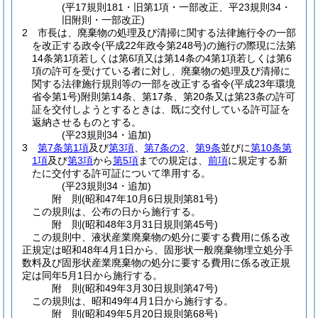
(平17規則181・旧第1項・一部改正、平23規則34・
旧附則・一部改正)
2
市長は、廃棄物の処理及び清掃に関する法律施行令の一部
を改正する政令
(平成22年政令第248号)
の施行の際現に法第
14条第1項若しくは第6項又は第14条の4第1項若しくは第6
項の許可を受けている者に対し、廃棄物の処理及び清掃に
関する法律施行規則等の一部を改正する省令
(平成23年環境
省令第1号)
附則第14条、第17条、第20条又は第23条の許可
証を交付しようとするときは、既に交付している許可証を
返納させるものとする。
(平23規則34・追加)
3
第7条第1項
及び
第3項
、
第7条の2
、
第9条
並びに
第10条第
1項
及び
第3項
から
第5項
までの規定は、
前項
に規定する新
たに交付する許可証について準用する。
(平23規則34・追加)
附
則
(昭和47年10月6日
規則第81号)
この規則は、公布の日から施行する。
附
則
(昭和48年3月31日
規則第45号)
この規則中、液状産業廃棄物の処分に要する費用に係る改
正規定は昭和48年4月1日から、固形状一般廃棄物埋立処分手
数料及び固形状産業廃棄物の処分に要する費用に係る改正規
定は同年5月1日から施行する。
附
則
(昭和49年3月30日
規則第47号)
この規則は、昭和49年4月1日から施行する。
附
則
(昭和49年5月20日
規則第68号)