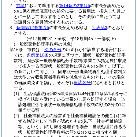
とする。
2
前項
において準用する
第14条の2第1項
の市長が認めたも
のに係る産業廃棄物の処分に要する費用は、搬入した月ご
とに一括して徴収するものとし、その徴収に当たつては、
当該月分を翌月請求するものとする。
3
条例第12条第2項
の市長が定める額は、
別表第3
のとおり
とする。
(平17規則181・全改、平18規則45・一部改正)
(一般廃棄物処理手数料の減免)
第16条
市長は、
次の各号
のいずれかに該当する場合におい
ては、
条例第10条
の規定に基づき、液状一般廃棄物処理手
数料、固形状一般廃棄物処分手数料
(事業ごみ指定袋に収納
して搬入する固形状一般廃棄物に係るものを除く。以下こ
の条において同じ。)
、固形状一般廃棄物再生処理手数料又
は大型ごみ収集運搬手数料を減免するものとし、その場合
の当該減免する額は、それぞれ
当該各号
に定めるとおりと
する。
(1)
生活保護法
(昭和25年法律第144号)
第11条第1項各号に
掲げる扶助を受けている世帯のし尿を処理する場合 当
該処理に係る液状一般廃棄物処理手数料の額の2分の1に
相当する額
(2)
社会福祉法人の経営する社会福祉施設その他これに準
ずる施設として市長が認めたもの
(以下「社会福祉施設
等」という。)
のし尿を処理する場合 当該処理に係る液
状一般廃棄物処理手数料の額の2分の1に相当する額