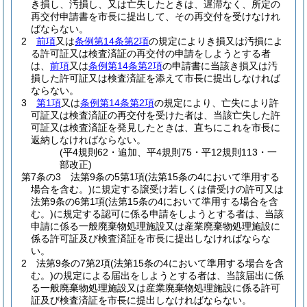
き損し、汚損し、又は亡失したときは、遅滞なく、所定の
再交付申請書を市長に提出して、その再交付を受けなけれ
ばならない。
2
前項
又は
条例第14条第2項
の規定によりき損又は汚損によ
る許可証又は検査済証の再交付の申請をしようとする者
は、
前項
又は
条例第14条第2項
の申請書に当該き損又は汚
損した許可証又は検査済証を添えて市長に提出しなければ
ならない。
3
第1項
又は
条例第14条第2項
の規定により、亡失により許
可証又は検査済証の再交付を受けた者は、当該亡失した許
可証又は検査済証を発見したときは、直ちにこれを市長に
返納しなければならない。
(平4規則62・追加、平4規則75・平12規則113・一
部改正)
第7条の3
法第9条の5第1項
(法第15条の4において準用する
場合を含む。)
に規定する譲受け若しくは借受けの許可又は
法第9条の6第1項
(法第15条の4において準用する場合を含
む。)
に規定する認可に係る申請をしようとする者は、当該
申請に係る一般廃棄物処理施設又は産業廃棄物処理施設に
係る許可証及び検査済証を市長に提出しなければならな
い。
2
法第9条の7第2項
(法第15条の4において準用する場合を含
む。)
の規定による届出をしようとする者は、当該届出に係
る一般廃棄物処理施設又は産業廃棄物処理施設に係る許可
証及び検査済証を市長に提出しなければならない。