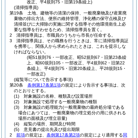
改正、平4規則75・旧第19条繰上)
(清掃指導員)
第19条
土地、建物等の清潔の保持、一般廃棄物及び産業廃
棄物の排出方法、便所の維持管理、浄化槽の保守点検及び
清掃並びに大掃除の実施に関する指導その他環境衛生上必
要な指導を行わせるため、清掃指導員を置く。
2
清掃指導員は、市職員のうちから市長が任命する。
3
清掃指導員は、その職務を行うときは、常に清掃指導員証
を携帯し、関係人から求められたときは、これを提示しな
ければならない。
(昭51規則76・一部改正、昭52規則67・旧第23条繰
上、昭60規則105・一部改正、平4規則62・旧第22
条繰上、平4規則75・旧第20条繰上、平28規則15・
一部改正)
(縦覧等について告示する事項)
第20条
条例第17条第1項
の規定により告示する事項は、次
のとおりとする。
(1)
対象施設の名称、種類及び設置場所
(2)
対象施設で処理する一般廃棄物の種類
(3)
対象施設の処理能力
(一般廃棄物の最終処分場である
場合にあつては、一般廃棄物の埋立処分の用に供される
場所の面積及び埋立容量)
(4)
縦覧の場所、期間及び時間
(5)
意見書の提出先及び提出期限
2
前項
の規定は、
条例第17条第2項
の規定により適用する
同