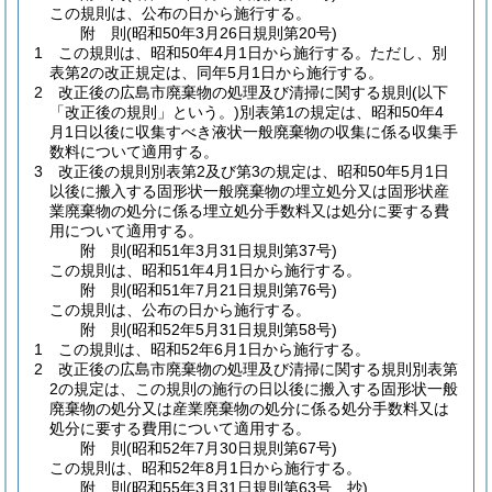
この規則は、公布の日から施行する。
附
則
(昭和50年3月26日
規則第20号)
1
この規則は、昭和50年4月1日から施行する。
ただし、別
表第2の改正規定は、同年5月1日から施行する。
2
改正後の広島市廃棄物の処理及び清掃に関する規則
(以下
「改正後の規則」という。)
別表第1の規定は、昭和50年4
月1日以後に収集すべき液状一般廃棄物の収集に係る収集手
数料について適用する。
3
改正後の規則別表第2及び第3の規定は、昭和50年5月1日
以後に搬入する固形状一般廃棄物の埋立処分又は固形状産
業廃棄物の処分に係る埋立処分手数料又は処分に要する費
用について適用する。
附
則
(昭和51年3月31日
規則第37号)
この規則は、昭和51年4月1日から施行する。
附
則
(昭和51年7月21日
規則第76号)
この規則は、公布の日から施行する。
附
則
(昭和52年5月31日
規則第58号)
1
この規則は、昭和52年6月1日から施行する。
2
改正後の広島市廃棄物の処理及び清掃に関する規則別表第
2の規定は、この規則の施行の日以後に搬入する固形状一般
廃棄物の処分又は産業廃棄物の処分に係る処分手数料又は
処分に要する費用について適用する。
附
則
(昭和52年7月30日
規則第67号)
この規則は、昭和52年8月1日から施行する。
附
則
(昭和55年3月31日
規則第63号 抄)