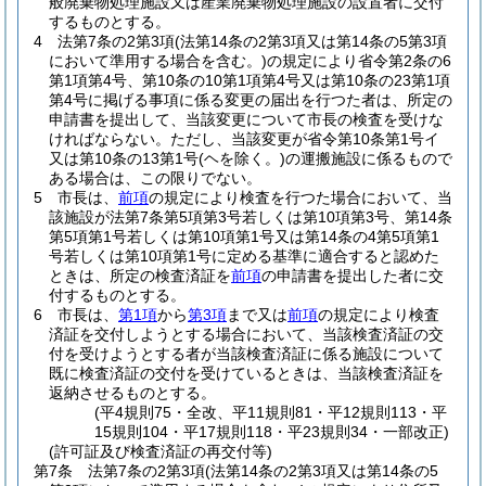
般廃棄物処理施設又は産業廃棄物処理施設の設置者に交付
するものとする。
4
法第7条の2第3項
(法第14条の2第3項又は第14条の5第3項
において準用する場合を含む。)
の規定により省令第2条の6
第1項第4号、第10条の10第1項第4号又は第10条の23第1項
第4号に掲げる事項に係る変更の届出を行つた者は、所定の
申請書を提出して、当該変更について市長の検査を受けな
ければならない。
ただし、当該変更が省令第10条第1号イ
又は第10条の13第1号
(ヘを除く。)
の運搬施設に係るもので
ある場合は、この限りでない。
5
市長は、
前項
の規定により検査を行つた場合において、当
該施設が法第7条第5項第3号若しくは第10項第3号、第14条
第5項第1号若しくは第10項第1号又は第14条の4第5項第1
号若しくは第10項第1号に定める基準に適合すると認めた
ときは、所定の検査済証を
前項
の申請書を提出した者に交
付するものとする。
6
市長は、
第1項
から
第3項
まで又は
前項
の規定により検査
済証を交付しようとする場合において、当該検査済証の交
付を受けようとする者が当該検査済証に係る施設について
既に検査済証の交付を受けているときは、当該検査済証を
返納させるものとする。
(平4規則75・全改、平11規則81・平12規則113・平
15規則104・平17規則118・平23規則34・一部改正)
(許可証及び検査済証の再交付等)
第7条
法第7条の2第3項
(法第14条の2第3項又は第14条の5