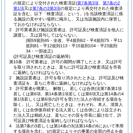
の規定により交付された検査済証
(
第7条第3項
、
第7条の2
第1項
又は
第7条の3第3項
の規定により再交付された検査済
証を含む。以下「検査済証」という。)
を当該検査済証に係
る施設の見やすい場所に掲示し、又は当該施設内に保管し
ておかなければならない。
2
許可業者及び施設設置者は、許可証及び検査済証を他人に
譲渡し、又は貸与してはならない。
(昭59規則45・全改、平4規則62・平4規則75・平11
規則81・平12規則113・平15規則104・平23規則
34・一部改正)
(許可証及び検査済証の返納等)
第10条
許可業者は、許可の期間が満了したとき、又は許可
を取り消されたときは、直ちに許可証及び検査済証を市長
に返納しなければならない。
2
施設設置者は、許可を取り消されたときは、許可証及び検
査済証を、直ちに市長に返納しなければならない。
3
許可業者が廃業し、解散し、若しくは合併
(法第7条第1項
若しくは第6項、第14条第1項若しくは第6項又は第14条の4
第1項若しくは第6項の許可を受けた法人が存続する場合を
除く。)
し、又は死亡したときは、それぞれ、本人、清算人
若しくは合併後存続する法人若しくは合併により設立され
た法人又は相続人は、直ちにその旨を市長に届け出て、許
可証及び検査済証を返納しなければならない。
4
法第7条の3若しくは第14条の3
(法第14条の6において準用
する場合を含む。)
の規定によりその事業の全部の停止を命