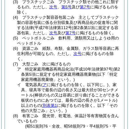
(3)
プラスチックごみ プラスチック類その他これに類す
るもの。
ただし、
次号
、
第5号
及び
第7号
に掲げるものを
除く。
(4)
プラスチック製容器包装ごみ 主としてプラスチック
製の容器包装に係る分別収集及び再商品化の促進等に関
する法律
(平成7年法律第112号)
第2条第1項に規定する容
器包装。
ただし、
次号
及び
第7号
に掲げるものを除く。
(5)
ペットボトルごみ 飲料用、酒類用又はしようゆ用の
ペットボトル
(6)
資源ごみ 紙類、布類、金属類、ガラス類等容易に再
生利用が可能なもの。
ただし、
次号
に掲げるものを除
く。
(7)
大型ごみ 次に掲げるもの
ア
特定家庭用機器再商品化法
(平成10年法律第97号)
第2
条第5項に規定する特定家庭用機器廃棄物
(以下「特定
家庭用機器廃棄物」という。)
イ
電気器具
(
ア
に掲げるものを除く。以下同じ。)
、家
具、寝具等で最長の辺の長さ又は最大径が30センチメ
ートル
(棒状のもの又は容易に折り曲げることができる
板状のものにあつては、最長の辺の長さが1メートル)
以上のもの
(
別表第1
に掲げるものを除く。以下「その
他の大型ごみ」という。)
(8)
有害ごみ 螢光管、乾電池、体温計等有害物質を含ん
でいるもの
(昭51規則76・全改、昭58規則79・平4規則75・平