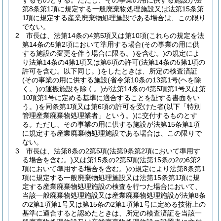
するものとする。
ただし、その事業の用に供する施設が法
第8条第1項に規定する一般廃棄物処理施設又は法第15条第
1項に規定する産業廃棄物処理施設である場合は、この限り
でない。
2
市長は、法第14条の4第5項又は第10項
(これらの規定を法
第14条の5第2項において準用する場合
(その事業の用に供
する施設の変更を伴う場合に限る。)
を含む。)
の規定によ
り法第14条の4第1項又は第6項の許可
(法第14条の5第1項の
許可を含む。以下同じ。)
をしたときは、所定の検査済証
(その事業の用に供する施設
(省令第10条の13第1号
(ヘを除
く。)
の運搬施設を除く。)
が法第14条の4第5項第1号又は第
10項第1号に定める基準に適合することを証する書面をい
う。)
を同条第1項又は第6項の許可を受けた者
(以下「特別
管理産業廃棄物処理業者」という。)
に交付するものとす
る。
ただし、その事業の用に供する施設が法第15条第1項
に規定する産業廃棄物処理施設である場合は、この限りで
ない。
3
市長は、法第8条の2第5項
(法第9条第2項において準用す
る場合を含む。)
又は第15条の2第5項
(法第15条の2の6第2
項において準用する場合を含む。)
の規定により法第8条第1
項に規定する一般廃棄物処理施設又は法第15条第1項に規
定する産業廃棄物処理施設の検査を行つた場合において、
当該一般廃棄物処理施設又は産業廃棄物処理施設が法第8条
の2第1項第1号又は第15条の2第1項第1号に定める技術上の
基準に適合すると認めたときは、所定の検査済証を当該一