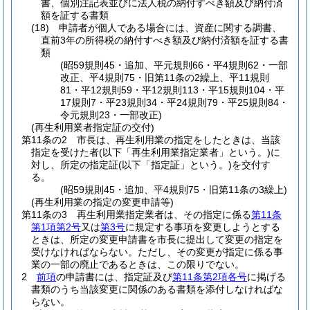
書、個別注記表並びに法人税の納付すべき額及び納付済
額を証する書類
(18)
申請者が個人である場合には、資産に関する調書、
直前3年の所得税の納付すべき額及び納付済額を証する書
類
(昭59規則45・追加、平元規則66・平4規則62・一部
改正、平4規則75・旧第11条の2繰上、平11規則
81・平12規則59・平12規則113・平15規則104・平
17規則7・平23規則34・平24規則79・平25規則84・
令元規則23・一部改正)
(再生利用業者指定証の交付)
第11条の2
市長は、再生利用業の指定をしたときは、当該
指定を受けた者
(以下「再生利用業指定業者」という。)
に
対し、所定の指定証
(以下「指定証」という。)
を交付す
る。
(昭59規則45・追加、平4規則75・旧第11条の3繰上)
(再生利用業の指定の変更申請等)
第11条の3
再生利用業指定業者は、その指定に係る
第11条
第1項第2号
又は
第3号
に規定する事項を変更しようとする
ときは、所定の変更申請書を市長に提出して変更の指定を
受けなければならない。
ただし、その変更が指定に係る事
業の一部の廃止であるときは、この限りでない。
2
前項
の申請書には、指定証及び
第11条第2項各号
に掲げる
書類のうち当該変更に関係のある書類を添付しなければな
らない。