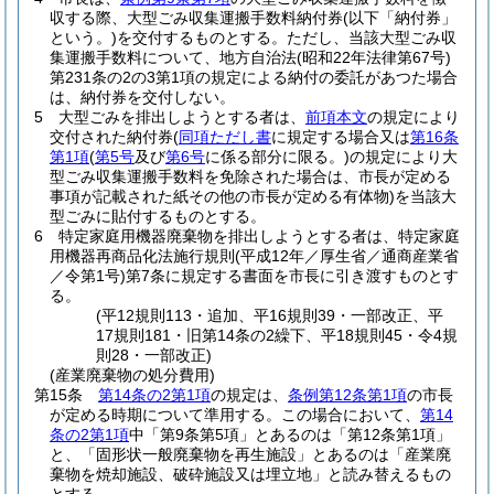
収する際、大型ごみ収集運搬手数料納付券
(以下「納付券」
という。)
を交付するものとする。
ただし、当該大型ごみ収
集運搬手数料について、地方自治法
(昭和22年法律第67号)
第231条の2の3第1項の規定による納付の委託があつた場合
は、納付券を交付しない。
5
大型ごみを排出しようとする者は、
前項本文
の規定により
交付された納付券
(
同項ただし書
に規定する場合又は
第16条
第1項
(
第5号
及び
第6号
に係る部分に限る。)
の規定により大
型ごみ収集運搬手数料を免除された場合は、市長が定める
事項が記載された紙その他の市長が定める有体物)
を当該大
型ごみに貼付するものとする。
6
特定家庭用機器廃棄物を排出しようとする者は、特定家庭
用機器再商品化法施行規則
(平成12年／厚生省／通商産業省
／令第1号)
第7条に規定する書面を市長に引き渡すものとす
る。
(平12規則113・追加、平16規則39・一部改正、平
17規則181・旧第14条の2繰下、平18規則45・令4規
則28・一部改正)
(産業廃棄物の処分費用)
第15条
第14条の2第1項
の規定は、
条例第12条第1項
の市長
が定める時期について準用する。
この場合において、
第14
条の2第1項
中「第9条第5項」とあるのは「第12条第1項」
と、「固形状一般廃棄物を再生施設」とあるのは「産業廃
棄物を焼却施設、破砕施設又は埋立地」と読み替えるもの