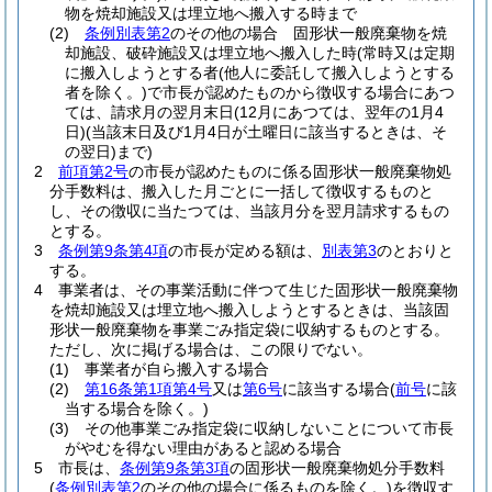
物を焼却施設又は埋立地へ搬入する時まで
(2)
条例別表第2
のその他の場合 固形状一般廃棄物を焼
却施設、破砕施設又は埋立地へ搬入した時
(常時又は定期
に搬入しようとする者
(他人に委託して搬入しようとする
者を除く。)
で市長が認めたものから徴収する場合にあつ
ては、請求月の翌月末日
(12月にあつては、翌年の1月4
日)
(当該末日及び1月4日が土曜日に該当するときは、そ
の翌日)
まで)
2
前項第2号
の市長が認めたものに係る固形状一般廃棄物処
分手数料は、搬入した月ごとに一括して徴収するものと
し、その徴収に当たつては、当該月分を翌月請求するもの
とする。
3
条例第9条第4項
の市長が定める額は、
別表第3
のとおりと
する。
4
事業者は、その事業活動に伴つて生じた固形状一般廃棄物
を焼却施設又は埋立地へ搬入しようとするときは、当該固
形状一般廃棄物を事業ごみ指定袋に収納するものとする。
ただし、次に掲げる場合は、この限りでない。
(1)
事業者が自ら搬入する場合
(2)
第16条第1項第4号
又は
第6号
に該当する場合
(
前号
に該
当する場合を除く。)
(3)
その他事業ごみ指定袋に収納しないことについて市長
がやむを得ない理由があると認める場合
5
市長は、
条例第9条第3項
の固形状一般廃棄物処分手数料
(
条例別表第2
のその他の場合に係るものを除く。)
を徴収す