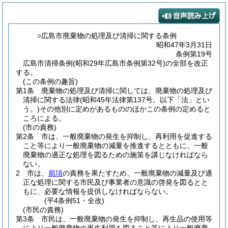
○広島市廃棄物の処理及び清掃に関する条例
昭和47年3月31日
条例第19号
広島市清掃条例(昭和29年広島市条例第32号)の全部を改正
する。
(この条例の趣旨)
第1条
廃棄物の処理及び清掃に関しては、廃棄物の処理及び
清掃に関する法律
(昭和45年法律第137号。以下「法」とい
う。)
その他別に定めがあるもののほかこの条例の定めると
ころによる。
(市の責務)
第2条
市は、一般廃棄物の発生を抑制し、再利用を促進する
こと等により一般廃棄物の減量を推進するとともに、一般
廃棄物の適正な処理を図るための施策を講じなければなら
ない。
2
市は、
前項
の責務を果たすため、一般廃棄物の減量及び適
正な処理に関する市民及び事業者の意識の啓発を図るとと
もに、必要な情報を提供しなければならない。
(平4条例51・全改)
(市民の責務)
第3条
市民は、一般廃棄物の発生を抑制し、再生品の使用等