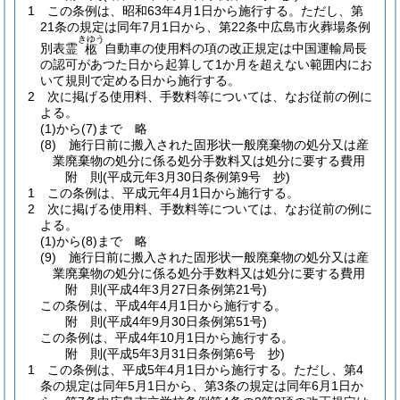
1
この条例は、昭和63年4月1日から施行する。
ただし、第
21条の規定は同年7月1日から、第22条中広島市火葬場条例
きゆう
別表霊
自動車の使用料の項の改正規定は中国運輸局長
柩
の認可があつた日から起算して1か月を超えない範囲内にお
いて規則で定める日から施行する。
2
次に掲げる使用料、手数料等については、なお従前の例に
よる。
(1)から(7)まで
略
(8)
施行日前に搬入された固形状一般廃棄物の処分又は産
業廃棄物の処分に係る処分手数料又は処分に要する費用
附
則
(平成元年3月30日
条例第9号 抄)
1
この条例は、平成元年4月1日から施行する。
2
次に掲げる使用料、手数料等については、なお従前の例に
よる。
(1)から(8)まで
略
(9)
施行日前に搬入された固形状一般廃棄物の処分又は産
業廃棄物の処分に係る処分手数料又は処分に要する費用
附
則
(平成4年3月27日
条例第21号)
この条例は、平成4年4月1日から施行する。
附
則
(平成4年9月30日
条例第51号)
この条例は、平成4年10月1日から施行する。
附
則
(平成5年3月31日
条例第6号 抄)
1
この条例は、平成5年4月1日から施行する。
ただし、第4
条の規定は同年5月1日から、第3条の規定は同年6月1日か