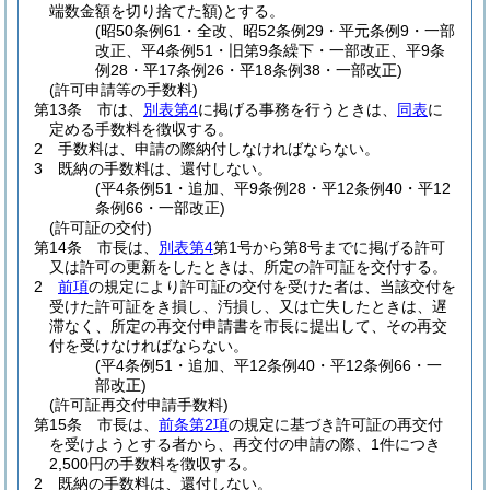
端数金額を切り捨てた額)
とする。
(昭50条例61・全改、昭52条例29・平元条例9・一部
改正、平4条例51・旧第9条繰下・一部改正、平9条
例28・平17条例26・平18条例38・一部改正)
(許可申請等の手数料)
第13条
市は、
別表第4
に掲げる事務を行うときは、
同表
に
定める手数料を徴収する。
2
手数料は、申請の際納付しなければならない。
3
既納の手数料は、還付しない。
(平4条例51・追加、平9条例28・平12条例40・平12
条例66・一部改正)
(許可証の交付)
第14条
市長は、
別表第4
第1号から第8号までに掲げる許可
又は許可の更新をしたときは、所定の許可証を交付する。
2
前項
の規定により許可証の交付を受けた者は、当該交付を
受けた許可証をき損し、汚損し、又は亡失したときは、遅
滞なく、所定の再交付申請書を市長に提出して、その再交
付を受けなければならない。
(平4条例51・追加、平12条例40・平12条例66・一
部改正)
(許可証再交付申請手数料)
第15条
市長は、
前条第2項
の規定に基づき許可証の再交付
を受けようとする者から、再交付の申請の際、1件につき
2,500円の手数料を徴収する。
2
既納の手数料は、還付しない。