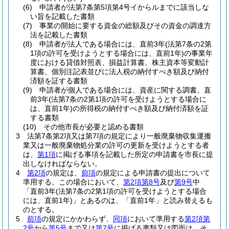
(6)
申請者が法第7条第5項第4号イからルまでに該当しな
い旨を記載した書類
(7)
事業の開始に要する資金の総額及びその資金の調達方
法を記載した書類
(8)
申請者が法人である場合には、直前3年
(法第7条の2第
1項の許可を受けようとする場合には、直前1年)
の事業年
度における貸借対照表、損益計算書、株主資本等変動計
算書、個別注記表並びに法人税の納付すべき額及び納付
済額を証する書類
(9)
申請者が個人である場合には、資産に関する調書、直
前3年
(法第7条の2第1項の許可を受けようとする場合に
は、直前1年)
の所得税の納付すべき額及び納付済額を証
する書類
(10)
その他市長が必要と認める書類
3
法第7条第2項又は第7項の規定により一般廃棄物収集運搬
業又は一般廃棄物処分業の許可の更新を受けようとする者
は、
第1項
に掲げる事項を記載した所定の申請書を市長に提
出しなければならない。
4
第2項
の規定は、
前項
の規定による申請書の提出について
準用する。
この場合において、
第2項第8号
及び
第9号
中
「直前3年
(法第7条の2第1項の許可を受けようとする場合
には、直前1年)
」とあるのは、「直前1年」と読み替えるも
のとする。
5
前項
の規定にかかわらず、
同項
において準用する
第2項第
2号
から
第5号
まで又は
第7号
に掲げる書類又は図面は、そ