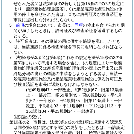
ぜられた者又は法第9条の2若しくは第15条の2の7の規定に
より一般廃棄物処理施設若しくは産業廃棄物処理施設の使
用の停止を命ぜられた者は、直ちに許可証及び検査済証を
市長に提出しなければならない。
5
前項
の場合において、市長は、
同項
の停止を命ぜられた期
間が満了したときは、許可証及び検査済証を返還するもの
とする。
6
許可業者は、その事業の用に供する施設を廃止したとき
は、当該施設に係る検査済証を市長に返納しなければなら
ない。
7
法第9条第3項又は第5項
(これらの規定を法第15条の2の6
第3項において準用する場合を含む。)
の規定により一般廃
棄物処理施設又は産業廃棄物処理施設の廃止の届出又は最
終処分場の廃止の確認の申請をしようとする者は、当該一
般廃棄物処理施設又は産業廃棄物処理施設に係る許可証及
び検査済証を市長に返納しなければならない。
(昭49規則47・一部改正、昭52規則67・旧第13条繰
上・一部改正、昭59規則45・昭60規則105・平4規
則62・一部改正、平4規則75・旧第11条繰上・一部
改正、平6規則93・平11規則81・平12規則113・平
15規則104・平23規則34・一部改正)
(認定証の交付)
第10条の2
市長は、法第9条の2の4第1項に規定する認定又
は同条第2項に規定する認定の更新をしたときは、当該認定
又は当該認定の更新を受けた者に対し、所定の認定証を交