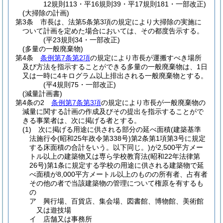
12規則113・平16規則39・平17規則181・一部改正)
(大掃除の計画)
第3条
市長は、法第5条第3項の規定により大掃除の実施に
ついて計画を定めた場合においては、その都度告示する。
(平23規則34・一部改正)
(多量の一般廃棄物)
第4条
条例第7条第2項
の規定により市長が運搬すべき場所
及び方法を指示することができる多量の一般廃棄物は、1日
又は一時に4キログラム以上排出される一般廃棄物とする。
(平4規則75・一部改正)
(減量計画書)
第4条の2
条例第7条第3項
の規定により市長が一般廃棄物の
減量に関する計画の作成及びその提出を指示することがで
きる事業者は、次に掲げる者とする。
(1)
次に掲げる用途に供される部分の延べ面積
(建築基準
法施行令
(昭和25年政令第338号)
第2条第1項第3号に規定
する床面積の合計をいう。以下同じ。)
が2,500平方メー
トル以上の建築物又は専ら学校教育法
(昭和22年法律第
26号)
第1条に規定する学校の用途に供される建築物で延
べ面積が8,000平方メートル以上のものの所有者、占有者
その他の者で当該建築物の管理について権原を有するも
の
ア
興行場、百貨店、集会場、図書館、博物館、美術館
又は遊技場
イ
店舗又は事務所