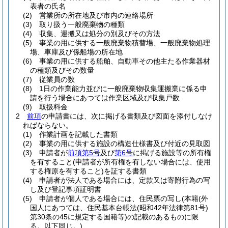
表者の氏名
(2)
営業所の所在地及び市内の連絡場所
(3)
取り扱う一般廃棄物の種類
(4)
収集、運搬又は処分の別及びその方法
(5)
事業の用に供する一般廃棄物積替場、一般廃棄物処理
場、車庫及び係船場の所在地
(6)
事業の用に供する船舶、自動車その他主たる作業器材
の種類及びその数量
(7)
従業員の数
(8)
1日の作業能力並びに一般廃棄物収集運搬業に係る申
請を行う場合にあつては作業区域及び収集戸数
(9)
取扱料金
2
前項
の申請書には、次に掲げる書類及び図面を添付しなけ
ればならない。
(1)
作業計画を記載した書類
(2)
事業の用に供する施設の構造仕様書及び付近の見取図
(3)
申請者が
前項第5号
及び
第6号
に掲げる施設等の所有権
を有すること
(申請者が所有権を有しない場合には、使用
する権原を有すること)
を証する書類
(4)
申請者が法人である場合には、定款又は寄附行為の写
し及び登記事項証明書
(5)
申請者が個人である場合には、住民票の写し
(本籍
(外
国人にあつては、住民基本台帳法
(昭和42年法律第81号)
第30条の45に規定する国籍等)
の記載のあるものに限
る。以下同じ。)