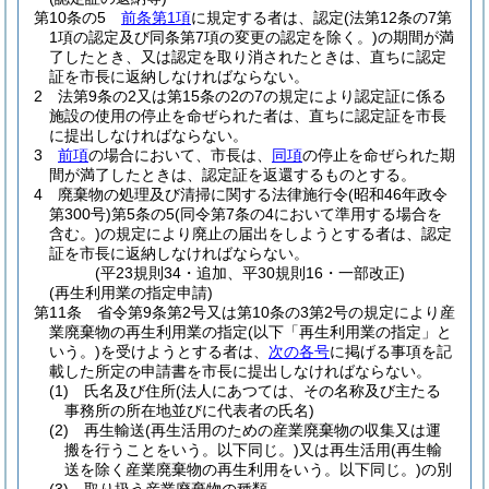
第10条の5
前条第1項
に規定する者は、認定
(法第12条の7第
1項の認定及び同条第7項の変更の認定を除く。)
の期間が満
了したとき、又は認定を取り消されたときは、直ちに認定
証を市長に返納しなければならない。
2
法第9条の2又は第15条の2の7の規定により認定証に係る
施設の使用の停止を命ぜられた者は、直ちに認定証を市長
に提出しなければならない。
3
前項
の場合において、市長は、
同項
の停止を命ぜられた期
間が満了したときは、認定証を返還するものとする。
4
廃棄物の処理及び清掃に関する法律施行令
(昭和46年政令
第300号)
第5条の5
(同令第7条の4において準用する場合を
含む。)
の規定により廃止の届出をしようとする者は、認定
証を市長に返納しなければならない。
(平23規則34・追加、平30規則16・一部改正)
(再生利用業の指定申請)
第11条
省令第9条第2号又は第10条の3第2号の規定により産
業廃棄物の再生利用業の指定
(以下「再生利用業の指定」と
いう。)
を受けようとする者は、
次の各号
に掲げる事項を記
載した所定の申請書を市長に提出しなければならない。
(1)
氏名及び住所
(法人にあつては、その名称及び主たる
事務所の所在地並びに代表者の氏名)
(2)
再生輸送
(再生活用のための産業廃棄物の収集又は運
搬を行うことをいう。以下同じ。)
又は再生活用
(再生輸
送を除く産業廃棄物の再生利用をいう。以下同じ。)
の別