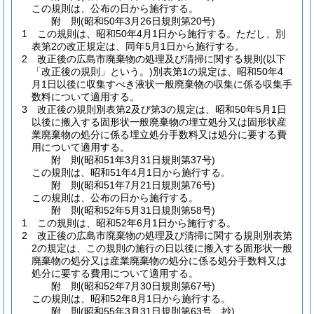
この規則は、公布の日から施行する。
附
則
(昭和50年3月26日
規則第20号)
1
この規則は、昭和50年4月1日から施行する。
ただし、別
表第2の改正規定は、同年5月1日から施行する。
2
改正後の広島市廃棄物の処理及び清掃に関する規則
(以下
「改正後の規則」という。)
別表第1の規定は、昭和50年4
月1日以後に収集すべき液状一般廃棄物の収集に係る収集手
数料について適用する。
3
改正後の規則別表第2及び第3の規定は、昭和50年5月1日
以後に搬入する固形状一般廃棄物の埋立処分又は固形状産
業廃棄物の処分に係る埋立処分手数料又は処分に要する費
用について適用する。
附
則
(昭和51年3月31日
規則第37号)
この規則は、昭和51年4月1日から施行する。
附
則
(昭和51年7月21日
規則第76号)
この規則は、公布の日から施行する。
附
則
(昭和52年5月31日
規則第58号)
1
この規則は、昭和52年6月1日から施行する。
2
改正後の広島市廃棄物の処理及び清掃に関する規則別表第
2の規定は、この規則の施行の日以後に搬入する固形状一般
廃棄物の処分又は産業廃棄物の処分に係る処分手数料又は
処分に要する費用について適用する。
附
則
(昭和52年7月30日
規則第67号)
この規則は、昭和52年8月1日から施行する。
附
則
(昭和55年3月31日
規則第63号 抄)