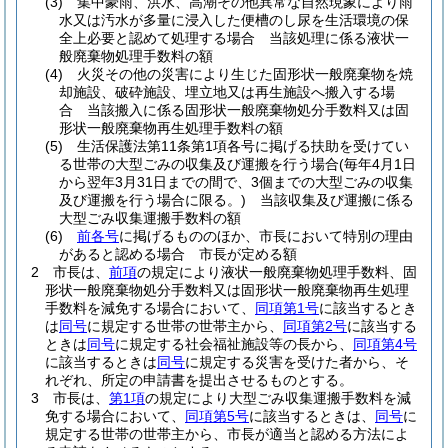
(3)
集中豪雨、洪水、高潮その他異常な自然現象により雨
水又は汚水が多量に浸入した便槽のし尿を生活環境の保
全上必要と認めて処理する場合 当該処理に係る液状一
般廃棄物処理手数料の額
(4)
火災その他の災害により生じた固形状一般廃棄物を焼
却施設、破砕施設、埋立地又は再生施設へ搬入する場
合 当該搬入に係る固形状一般廃棄物処分手数料又は固
形状一般廃棄物再生処理手数料の額
(5)
生活保護法第11条第1項各号に掲げる扶助を受けてい
る世帯の大型ごみの収集及び運搬を行う場合
(毎年4月1日
から翌年3月31日までの間で、3個までの大型ごみの収集
及び運搬を行う場合に限る。)
当該収集及び運搬に係る
大型ごみ収集運搬手数料の額
(6)
前各号
に掲げるもののほか、市長において特別の理由
があると認める場合 市長が定める額
2
市長は、
前項
の規定により液状一般廃棄物処理手数料、固
形状一般廃棄物処分手数料又は固形状一般廃棄物再生処理
手数料を減免する場合において、
同項第1号
に該当するとき
は
同号
に規定する世帯の世帯主から、
同項第2号
に該当する
ときは
同号
に規定する社会福祉施設等の長から、
同項第4号
に該当するときは
同号
に規定する災害を受けた者から、そ
れぞれ、所定の申請書を提出させるものとする。
3
市長は、
第1項
の規定により大型ごみ収集運搬手数料を減
免する場合において、
同項第5号
に該当するときは、
同号
に
規定する世帯の世帯主から、市長が適当と認める方法によ