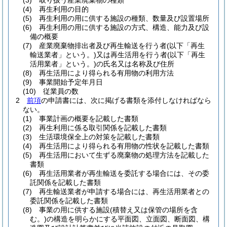
(3)
取り扱う産業廃棄物の種類
(4)
再生利用の目的
(5)
再生利用の用に供する施設の種類、数量及び設置場所
(6)
再生利用の用に供する施設の方式、構造、能力及び設
備の概要
(7)
産業廃棄物排出者及び再生輸送を行う者
(以下「再生
輸送業者」という。)
又は再生活用を行う者
(以下「再生
活用業者」という。)
の氏名又は名称及び住所
(8)
再生活用により得られる有用物の利用方法
(9)
事業開始予定年月日
(10)
従業員の数
2
前項
の申請書には、次に掲げる書類を添付しなければなら
ない。
(1)
事業計画の概要を記載した書類
(2)
再生利用に係る取引関係を記載した書類
(3)
生活環境保全上の対策を記載した書類
(4)
再生活用により得られる有用物の性状を記載した書類
(5)
再生活用において生ずる廃棄物の処理方法を記載した
書類
(6)
再生活用業者が再生輸送を委託する場合には、その委
託関係を記載した書類
(7)
再生輸送業者が申請する場合には、再生活用業者との
委託関係を記載した書類
(8)
事業の用に供する施設
(積替え又は保管の場所を含
む。)
の構造を明らかにする平面図、立面図、断面図、構