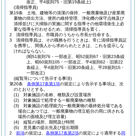
改正、平4規則75・旧第19条繰上)
(清掃指導員)
第19条
土地、建物等の清潔の保持、一般廃棄物及び産業廃
棄物の排出方法、便所の維持管理、浄化槽の保守点検及び
清掃並びに大掃除の実施に関する指導その他環境衛生上必
要な指導を行わせるため、清掃指導員を置く。
2
清掃指導員は、市職員のうちから市長が任命する。
3
清掃指導員は、その職務を行うときは、常に清掃指導員証
を携帯し、関係人から求められたときは、これを提示しな
ければならない。
(昭51規則76・一部改正、昭52規則67・旧第23条繰
上、昭60規則105・一部改正、平4規則62・旧第22
条繰上、平4規則75・旧第20条繰上、平28規則15・
一部改正)
(縦覧等について告示する事項)
第20条
条例第17条第1項
の規定により告示する事項は、次
のとおりとする。
(1)
対象施設の名称、種類及び設置場所
(2)
対象施設で処理する一般廃棄物の種類
(3)
対象施設の処理能力
(一般廃棄物の最終処分場である
場合にあつては、一般廃棄物の埋立処分の用に供される
場所の面積及び埋立容量)
(4)
縦覧の場所、期間及び時間
(5)
意見書の提出先及び提出期限
2
前項
の規定は、
条例第17条第2項
の規定により適用する
同