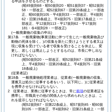
る申請をさせるものとする。
(昭49規則68・昭50規則20・昭51規則37・昭52規則
58・一部改正、昭52規則67・旧第20条繰上・一部改
正、昭60規則105・平4規則33・一部改正、平4規則
62・旧第19条繰上、平4規則75・旧第17条繰上・一
部改正、平12規則113・平17規則62・平17規則
181・令4規則28・一部改正)
(一般廃棄物の収集の申出)
第17条
一般廃棄物
(事業活動に伴つて生じた一般廃棄物及び
動物の死体を除く。)
の収集を新たに受けようとする者又は
現に収集を受けている者で収集を受けることを休止し、変
更し、若しくは廃止しようとするものは、市長に申し出な
ければならない。
(昭50規則20・一部改正、昭52規則67・旧第21条繰
上、平4規則62・旧第20条繰上、平4規則75・旧第
18条繰上)
(従業者証)
第18条
一般廃棄物処理業者は、従業者
(一般廃棄物の収集、
運搬又は処分に従事する者をいう。以下同じ。)
に従業者証
を携帯させなければならない。
2
従業者は、業務に従事するときは、常に
前項
の従業者証を
携帯し、市職員その他の関係人から求められたときは、こ
れを提示しなければならない。
(昭52規則67・旧第22条繰上、昭57規則45・昭60規
則105・一部改正、平4規則62・旧第21条繰上・一部