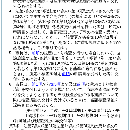
般廃棄物処理施設又は産業廃棄物処理施設の設置者に交付
するものとする。
4
法第7条の2第3項
(法第14条の2第3項又は第14条の5第3項
において準用する場合を含む。)
の規定により省令第2条の6
第1項第4号、第10条の10第1項第4号又は第10条の23第1項
第4号に掲げる事項に係る変更の届出を行つた者は、所定の
申請書を提出して、当該変更について市長の検査を受けな
ければならない。
ただし、当該変更が省令第10条第1号イ
又は第10条の13第1号
(ヘを除く。)
の運搬施設に係るもので
ある場合は、この限りでない。
5
市長は、
前項
の規定により検査を行つた場合において、当
該施設が法第7条第5項第3号若しくは第10項第3号、第14条
第5項第1号若しくは第10項第1号又は第14条の4第5項第1
号若しくは第10項第1号に定める基準に適合すると認めた
ときは、所定の検査済証を
前項
の申請書を提出した者に交
付するものとする。
6
市長は、
第1項
から
第3項
まで又は
前項
の規定により検査
済証を交付しようとする場合において、当該検査済証の交
付を受けようとする者が当該検査済証に係る施設について
既に検査済証の交付を受けているときは、当該検査済証を
返納させるものとする。
(平4規則75・全改、平11規則81・平12規則113・平
15規則104・平17規則118・平23規則34・一部改正)
(許可証及び検査済証の再交付等)
第7条
法第7条の2第3項
(法第14条の2第3項又は第14条の5