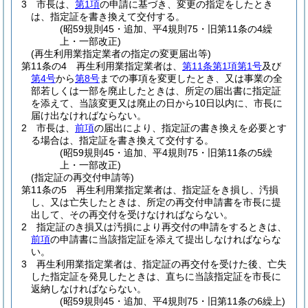
3
市長は、
第1項
の申請に基づき、変更の指定をしたとき
は、指定証を書き換えて交付する。
(昭59規則45・追加、平4規則75・旧第11条の4繰
上・一部改正)
(再生利用業指定業者の指定の変更届出等)
第11条の4
再生利用業指定業者は、
第11条第1項第1号
及び
第4号
から
第8号
までの事項を変更したとき、又は事業の全
部若しくは一部を廃止したときは、所定の届出書に指定証
を添えて、当該変更又は廃止の日から10日以内に、市長に
届け出なければならない。
2
市長は、
前項
の届出により、指定証の書き換えを必要とす
る場合は、指定証を書き換えて交付する。
(昭59規則45・追加、平4規則75・旧第11条の5繰
上・一部改正)
(指定証の再交付申請等)
第11条の5
再生利用業指定業者は、指定証をき損し、汚損
し、又は亡失したときは、所定の再交付申請書を市長に提
出して、その再交付を受けなければならない。
2
指定証のき損又は汚損により再交付の申請をするときは、
前項
の申請書に当該指定証を添えて提出しなければならな
い。
3
再生利用業指定業者は、指定証の再交付を受けた後、亡失
した指定証を発見したときは、直ちに当該指定証を市長に
返納しなければならない。
(昭59規則45・追加、平4規則75・旧第11条の6繰上)