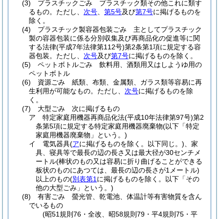
(3)
プラスチックごみ プラスチック類その他これに類す
るもの。
ただし、
次号
、
第5号
及び
第7号
に掲げるものを
除く。
(4)
プラスチック製容器包装ごみ 主としてプラスチック
製の容器包装に係る分別収集及び再商品化の促進等に関
する法律
(平成7年法律第112号)
第2条第1項に規定する容
器包装。
ただし、
次号
及び
第7号
に掲げるものを除く。
(5)
ペットボトルごみ 飲料用、酒類用又はしようゆ用の
ペットボトル
(6)
資源ごみ 紙類、布類、金属類、ガラス類等容易に再
生利用が可能なもの。
ただし、
次号
に掲げるものを除
く。
(7)
大型ごみ 次に掲げるもの
ア
特定家庭用機器再商品化法
(平成10年法律第97号)
第2
条第5項に規定する特定家庭用機器廃棄物
(以下「特定
家庭用機器廃棄物」という。)
イ
電気器具
(
ア
に掲げるものを除く。以下同じ。)
、家
具、寝具等で最長の辺の長さ又は最大径が30センチメ
ートル
(棒状のもの又は容易に折り曲げることができる
板状のものにあつては、最長の辺の長さが1メートル)
以上のもの
(
別表第1
に掲げるものを除く。以下「その
他の大型ごみ」という。)
(8)
有害ごみ 螢光管、乾電池、体温計等有害物質を含ん
でいるもの
(昭51規則76・全改、昭58規則79・平4規則75・平