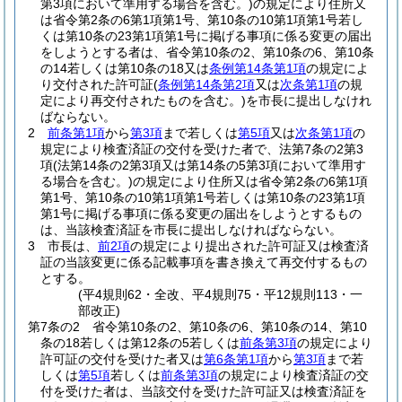
第3項において準用する場合を含む。)
の規定により住所又
は省令第2条の6第1項第1号、第10条の10第1項第1号若し
くは第10条の23第1項第1号に掲げる事項に係る変更の届出
をしようとする者は、省令第10条の2、第10条の6、第10条
の14若しくは第10条の18又は
条例第14条第1項
の規定によ
り交付された許可証
(
条例第14条第2項
又は
次条第1項
の規
定により再交付されたものを含む。)
を市長に提出しなけれ
ばならない。
2
前条第1項
から
第3項
まで若しくは
第5項
又は
次条第1項
の
規定により検査済証の交付を受けた者で、法第7条の2第3
項
(法第14条の2第3項又は第14条の5第3項において準用す
る場合を含む。)
の規定により住所又は省令第2条の6第1項
第1号、第10条の10第1項第1号若しくは第10条の23第1項
第1号に掲げる事項に係る変更の届出をしようとするもの
は、当該検査済証を市長に提出しなければならない。
3
市長は、
前2項
の規定により提出された許可証又は検査済
証の当該変更に係る記載事項を書き換えて再交付するもの
とする。
(平4規則62・全改、平4規則75・平12規則113・一
部改正)
第7条の2
省令第10条の2、第10条の6、第10条の14、第10
条の18若しくは第12条の5若しくは
前条第3項
の規定により
許可証の交付を受けた者又は
第6条第1項
から
第3項
まで若
しくは
第5項
若しくは
前条第3項
の規定により検査済証の交
付を受けた者は、当該交付を受けた許可証又は検査済証を