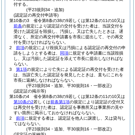
付する。
(平23規則34・追加)
(認定証の再交付申請等)
第10条の3
省令第8条の38の9若しくは第12条の11の10又は
前条
の規定により認定証の交付を受けた者は、当該交付を
受けた認定証を毀損し、汚損し、又は亡失したときは、遅
滞なく、所定の再交付申請書を市長に提出して、その再交
付を受けなければならない。
2
前項
の規定により毀損又は汚損による認定証の再交付の申
請をしようとする者は、
同項
に規定する申請書に当該毀損
し、又は汚損した認定証を添えて市長に提出しなければな
らない。
3
第1項
の規定により亡失による認定証の再交付を受けた者
は、当該亡失した認定証を発見したときは、直ちにこれを
市長に返納しなければならない。
(平23規則34・追加、平30規則16・一部改正)
(認定証の掲示等)
第10条の4
省令第8条の38の9若しくは第12条の11の10又は
第10条の2
若しくは
前条第1項
の規定により認定証の交付又
は再交付を受けた者は、認定証を事務所又は事業所の見や
すい箇所に掲示しておかなければならない。
2
前項
に規定する者は、認定証を他人に譲渡し、又は貸与し
てはならない。
(平23規則34・追加、平30規則16・一部改正)
(認定証の返納等)