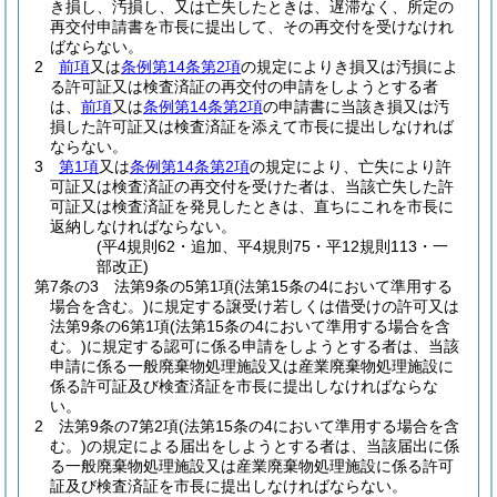
き損し、汚損し、又は亡失したときは、遅滞なく、所定の
再交付申請書を市長に提出して、その再交付を受けなけれ
ばならない。
2
前項
又は
条例第14条第2項
の規定によりき損又は汚損によ
る許可証又は検査済証の再交付の申請をしようとする者
は、
前項
又は
条例第14条第2項
の申請書に当該き損又は汚
損した許可証又は検査済証を添えて市長に提出しなければ
ならない。
3
第1項
又は
条例第14条第2項
の規定により、亡失により許
可証又は検査済証の再交付を受けた者は、当該亡失した許
可証又は検査済証を発見したときは、直ちにこれを市長に
返納しなければならない。
(平4規則62・追加、平4規則75・平12規則113・一
部改正)
第7条の3
法第9条の5第1項
(法第15条の4において準用する
場合を含む。)
に規定する譲受け若しくは借受けの許可又は
法第9条の6第1項
(法第15条の4において準用する場合を含
む。)
に規定する認可に係る申請をしようとする者は、当該
申請に係る一般廃棄物処理施設又は産業廃棄物処理施設に
係る許可証及び検査済証を市長に提出しなければならな
い。
2
法第9条の7第2項
(法第15条の4において準用する場合を含
む。)
の規定による届出をしようとする者は、当該届出に係
る一般廃棄物処理施設又は産業廃棄物処理施設に係る許可
証及び検査済証を市長に提出しなければならない。