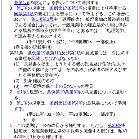
条第1項
の規定による告示について適用する。
3
第1項
の規定は、
条例第17条第3項
の規定により準用する
同条第1項
の規定による告示について準用する。
この場合に
おいて、
第1項第3号
中「処理能力
(一般廃棄物の最終処分場
である場合にあつては、一般廃棄物の埋立処分の用に供さ
れる場所の面積及び埋立容量)
」とあるのは、「処理能力」
と読み替えるものとする。
(平11規則81・追加、平28規則15・一部改正)
(意見書の記載事項)
第21条
条例第19条第1項
及び
第2項
の意見書には、次に掲げ
る事項を記載しなければならない。
(1)
意見書を提出しようとする者の氏名及び住所
(法人そ
の他の団体にあつては、その名称、代表者の氏名及び主
たる事務所の所在地)
(2)
対象施設の名称
(3)
生活環境の保全上の見地からの意見
2
前項
の規定は、
条例第19条第3項
の意見書について適用す
る。
3
第1項
の規定は、
条例第19条第4項
の意見書について準用
する。
(平11規則81・追加、平28規則15・一部改正)
附
則
1
この規則は、公布の日から施行する。
ただし、
第20条
中
固形状一般廃棄物埋立処分手数料を減免する部分は、昭和
47年5月1日から施行する。