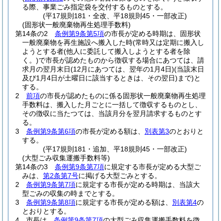
る際、事業ごみ指定袋を交付するものとする。
(平17規則181・全改、平18規則45・一部改正)
(固形状一般廃棄物再生処理手数料)
第14条の2
条例第9条第5項
の市長が定める時期は、固形状
一般廃棄物を再生施設へ搬入した時
(常時又は定期に搬入し
ようとする者
(他人に委託して搬入しようとする者を除
く。)
で市長が認めたものから徴収する場合にあつては、請
求月の翌月末日
(12月にあつては、翌年の1月4日)
(当該末日
及び1月4日が土曜日に該当するときは、その翌日)
まで)
と
する。
2
前項
の市長が認めたものに係る固形状一般廃棄物再生処理
手数料は、搬入した月ごとに一括して徴収するものとし、
その徴収に当たつては、当該月分を翌月請求するものとす
る。
3
条例第9条第6項
の市長が定める額は、
別表第3
のとおりと
する。
(平17規則181・追加、平18規則45・一部改正)
(大型ごみ収集運搬手数料等)
第14条の3
条例第9条第7項
に規定する市長が定める大型ご
みは、
第2条第7号
に掲げる大型ごみとする。
2
条例第9条第7項
に規定する市長が定める時期は、当該大
型ごみの収集の時までとする。
3
条例第9条第8項
に規定する市長が定める額は、
別表第4
の
とおりとする。
4
市長は、
条例第9条第7項
の大型ごみ収集運搬手数料を徴