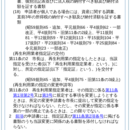
書、個別注記表並びに法人税の納付すべき額及び納付済
額を証する書類
(18)
申請者が個人である場合には、資産に関する調書、
直前3年の所得税の納付すべき額及び納付済額を証する書
類
(昭59規則45・追加、平元規則66・平4規則62・一部
改正、平4規則75・旧第11条の2繰上、平11規則
81・平12規則59・平12規則113・平15規則104・平
17規則7・平23規則34・平24規則79・平25規則84・
令元規則23・一部改正)
(再生利用業者指定証の交付)
第11条の2
市長は、再生利用業の指定をしたときは、当該
指定を受けた者
(以下「再生利用業指定業者」という。)
に
対し、所定の指定証
(以下「指定証」という。)
を交付す
る。
(昭59規則45・追加、平4規則75・旧第11条の3繰上)
(再生利用業の指定の変更申請等)
第11条の3
再生利用業指定業者は、その指定に係る
第11条
第1項第2号
又は
第3号
に規定する事項を変更しようとする
ときは、所定の変更申請書を市長に提出して変更の指定を
受けなければならない。
ただし、その変更が指定に係る事
業の一部の廃止であるときは、この限りでない。
2
前項
の申請書には、指定証及び
第11条第2項各号
に掲げる
書類のうち当該変更に関係のある書類を添付しなければな
らない。