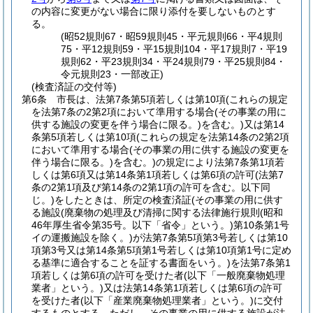
の内容に変更がない場合に限り添付を要しないものとす
る。
(昭52規則67・昭59規則45・平元規則66・平4規則
75・平12規則59・平15規則104・平17規則7・平19
規則62・平23規則34・平24規則79・平25規則84・
令元規則23・一部改正)
(検査済証の交付等)
第6条
市長は、法第7条第5項若しくは第10項
(これらの規定
を法第7条の2第2項において準用する場合
(その事業の用に
供する施設の変更を伴う場合に限る。)
を含む。)
又は第14
条第5項若しくは第10項
(これらの規定を法第14条の2第2項
において準用する場合
(その事業の用に供する施設の変更を
伴う場合に限る。)
を含む。)
の規定により法第7条第1項若
しくは第6項又は第14条第1項若しくは第6項の許可
(法第7
条の2第1項及び第14条の2第1項の許可を含む。以下同
じ。)
をしたときは、所定の検査済証
(その事業の用に供す
る施設
(廃棄物の処理及び清掃に関する法律施行規則
(昭和
46年厚生省令第35号。以下「省令」という。)
第10条第1号
イの運搬施設を除く。)
が法第7条第5項第3号若しくは第10
項第3号又は第14条第5項第1号若しくは第10項第1号に定め
る基準に適合することを証する書面をいう。)
を法第7条第1
項若しくは第6項の許可を受けた者
(以下「一般廃棄物処理
業者」という。)
又は法第14条第1項若しくは第6項の許可
を受けた者
(以下「産業廃棄物処理業者」という。)
に交付