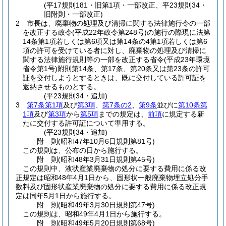
(平17規則181・旧第1項・一部改正、平23規則34・
旧附則・一部改正)
2
市長は、廃棄物の処理及び清掃に関する法律施行令の一部
を改正する政令
(平成22年政令第248号)
の施行の際現に法第
14条第1項若しくは第6項又は第14条の4第1項若しくは第6
項の許可を受けている者に対し、廃棄物の処理及び清掃に
関する法律施行規則等の一部を改正する省令
(平成23年環境
省令第1号)
附則第14条、第17条、第20条又は第23条の許可
証を交付しようとするときは、既に交付している許可証を
返納させるものとする。
(平23規則34・追加)
3
第7条第1項
及び
第3項
、
第7条の2
、
第9条
並びに
第10条第
1項
及び
第3項
から
第5項
までの規定は、
前項
に規定する新
たに交付する許可証について準用する。
(平23規則34・追加)
附
則
(昭和47年10月6日
規則第81号)
この規則は、公布の日から施行する。
附
則
(昭和48年3月31日
規則第45号)
この規則中、液状産業廃棄物の処分に要する費用に係る改
正規定は昭和48年4月1日から、固形状一般廃棄物埋立処分手
数料及び固形状産業廃棄物の処分に要する費用に係る改正規
定は同年5月1日から施行する。
附
則
(昭和49年3月30日
規則第47号)
この規則は、昭和49年4月1日から施行する。
附
則
(昭和49年5月20日
規則第68号)