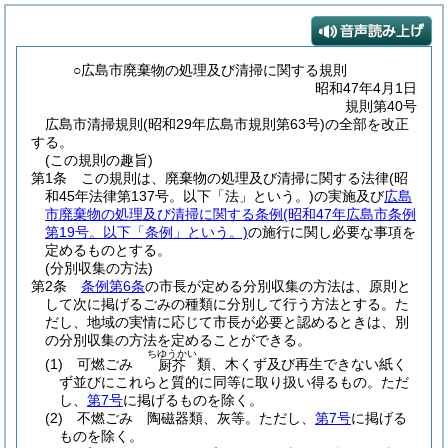
○広島市廃棄物の処理及び清掃に関する規則
昭和47年4月1日
規則第40号
広島市清掃規則(昭和29年広島市規則第63号)の全部を改正
する。
(この規則の趣旨)
第1条
この規則は、廃棄物の処理及び清掃に関する法律
(昭
和45年法律第137号。以下「法」という。)
の実施及び
広島
市廃棄物の処理及び清掃に関する条例
(昭和47年広島市条例
第19号。以下「条例」という。)
の施行に関し必要な事項を
定めるものとする。
(分別収集の方法)
第2条
条例第6条
の市長が定める分別収集の方法は、原則と
して次に掲げるごみの種類に分別して行う方法とする。
た
だし、地域の実情に応じて市長が必要と認めるときは、別
の分別収集の方法を定めることができる。
ちゆうかい
(1)
可燃ごみ
類、木くず及び再生できない紙く
厨芥
ず並びにこれらと質的に同等に取り扱い得るもの。
ただ
し、
第7号
に掲げるものを除く。
(2)
不燃ごみ 陶磁器類、灰等。
ただし、
第7号
に掲げる
ものを除く。