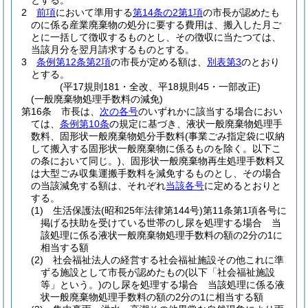
とする。
2
前項
において準用する
第14条の2第1項
の市長が認めたも
のに係る産業廃棄物の処分に要する費用は、搬入した月ご
とに一括して徴収するものとし、その徴収に当たつては、
当該月分を翌月請求するものとする。
3
条例第12条第2項
の市長が定める額は、
別表第3
のとおり
とする。
(平17規則181・全改、平18規則45・一部改正)
(一般廃棄物処理手数料の減免)
第16条
市長は、
次の各号
のいずれかに該当する場合におい
ては、
条例第10条
の規定に基づき、液状一般廃棄物処理手
数料、固形状一般廃棄物処分手数料
(事業ごみ指定袋に収納
して搬入する固形状一般廃棄物に係るものを除く。以下こ
の条において同じ。)
、固形状一般廃棄物再生処理手数料又
は大型ごみ収集運搬手数料を減免するものとし、その場合
の当該減免する額は、それぞれ
当該各号
に定めるとおりと
する。
(1)
生活保護法
(昭和25年法律第144号)
第11条第1項各号に
掲げる扶助を受けている世帯のし尿を処理する場合 当
該処理に係る液状一般廃棄物処理手数料の額の2分の1に
相当する額
(2)
社会福祉法人の経営する社会福祉施設その他これに準
ずる施設として市長が認めたもの
(以下「社会福祉施設
等」という。)
のし尿を処理する場合 当該処理に係る液
状一般廃棄物処理手数料の額の2分の1に相当する額