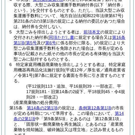
収する際、大型ごみ収集運搬手数料納付券
(以下「納付券」
という。)
を交付するものとする。
ただし、当該大型ごみ収
集運搬手数料について、地方自治法
(昭和22年法律第67号)
第231条の2の3第1項の規定による納付の委託があつた場合
は、納付券を交付しない。
5
大型ごみを排出しようとする者は、
前項本文
の規定により
交付された納付券
(
同項ただし書
に規定する場合又は
第16条
第1項
(
第5号
及び
第6号
に係る部分に限る。)
の規定により大
型ごみ収集運搬手数料を免除された場合は、市長が定める
事項が記載された紙その他の市長が定める有体物)
を当該大
型ごみに貼付するものとする。
6
特定家庭用機器廃棄物を排出しようとする者は、特定家庭
用機器再商品化法施行規則
(平成12年／厚生省／通商産業省
／令第1号)
第7条に規定する書面を市長に引き渡すものとす
る。
(平12規則113・追加、平16規則39・一部改正、平
17規則181・旧第14条の2繰下、平18規則45・令4規
則28・一部改正)
(産業廃棄物の処分費用)
第15条
第14条の2第1項
の規定は、
条例第12条第1項
の市長
が定める時期について準用する。
この場合において、
第14
条の2第1項
中「第9条第5項」とあるのは「第12条第1項」
と、「固形状一般廃棄物を再生施設」とあるのは「産業廃
棄物を焼却施設、破砕施設又は埋立地」と読み替えるもの