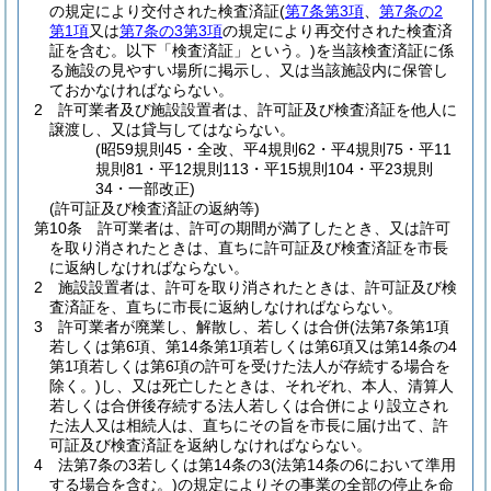
の規定により交付された検査済証
(
第7条第3項
、
第7条の2
第1項
又は
第7条の3第3項
の規定により再交付された検査済
証を含む。以下「検査済証」という。)
を当該検査済証に係
る施設の見やすい場所に掲示し、又は当該施設内に保管し
ておかなければならない。
2
許可業者及び施設設置者は、許可証及び検査済証を他人に
譲渡し、又は貸与してはならない。
(昭59規則45・全改、平4規則62・平4規則75・平11
規則81・平12規則113・平15規則104・平23規則
34・一部改正)
(許可証及び検査済証の返納等)
第10条
許可業者は、許可の期間が満了したとき、又は許可
を取り消されたときは、直ちに許可証及び検査済証を市長
に返納しなければならない。
2
施設設置者は、許可を取り消されたときは、許可証及び検
査済証を、直ちに市長に返納しなければならない。
3
許可業者が廃業し、解散し、若しくは合併
(法第7条第1項
若しくは第6項、第14条第1項若しくは第6項又は第14条の4
第1項若しくは第6項の許可を受けた法人が存続する場合を
除く。)
し、又は死亡したときは、それぞれ、本人、清算人
若しくは合併後存続する法人若しくは合併により設立され
た法人又は相続人は、直ちにその旨を市長に届け出て、許
可証及び検査済証を返納しなければならない。
4
法第7条の3若しくは第14条の3
(法第14条の6において準用
する場合を含む。)
の規定によりその事業の全部の停止を命