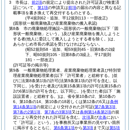
3
市長は、
前2項
の規定により提出された許可証及び検査済
証について、
第1項
の申請又は
前項
の届出の内容と異なる記
載事項を書き換えて再交付するものとする。
(平4規則62・追加、平12規則113・一部改正)
(固形状一般廃棄物及び産業廃棄物の搬入承認)
第8条
市の廃棄物処理施設へ固形状の一般廃棄物
(以下「固
形状一般廃棄物」という。)
及び産業廃棄物を搬入しようと
する者
(他人に委託して搬入しようとする者を除く。)
は、
あらかじめ市長の承認を受けなければならない。
(昭52規則58・追加、昭59規則45・旧第8条の2繰
下、昭60規則105・旧第8条の3繰上、平17規則
181・一部改正)
(許可証等の掲示等)
第9条
一般廃棄物処理業者、産業廃棄物処理業者及び特別管
理産業廃棄物処理業者
(以下「許可業者」と総称する。)
並
びに法第8条第1項の許可
(法第9条第1項の許可を含む。以
下同じ。)
を受けた者及び法第15条第1項の許可
(法第15条の
2の6第1項の許可を含む。以下同じ。)
を受けた者
(以下「施
設設置者」と総称する。)
は、省令第10条の2、第10条の
6、第10条の14、第10条の18若しくは第12条の5又は
条例
第14条第1項
の規定により交付された許可証
(
第7条第3項
、
第7条の2第1項
、
第7条の3第3項
又は
条例第14条第2項
の規
定により再交付された許可証を含む。
次項
及び
次条
におい
て「許可証」という。)
を事務所又は事業所の見やすい箇所
に掲示するとともに、
第6条第1項
から
第3項
まで又は
第5項