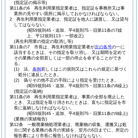
(指定証の掲示等)
第11条の6
再生利用業指定業者は、指定証を事務所又は事
業所の見やすい箇所に掲示しておかなければならない。
2
再生利用業指定業者は、指定証を他人に譲渡し、又は貸与
してはならない。
(昭59規則45・追加、平4規則75・旧第11条の7繰
上、平12規則113・一部改正)
(再生利用業の指定の取消し等)
第11条の7
市長は、再生利用業指定業者が
次の各号
の一に
該当するときは、その指定を取り消し、又は期間を定めて
その業務の全部若しくは一部の停止を命ずることができ
る。
(1)
法、
条例
若しくはこの規則又はこれらの規定に基づく
処分に違反したとき。
(2)
偽りその他不正の手段により指定を受けたとき。
(昭59規則45・追加、平4規則75・旧第11条の8繰上)
(指定証の返納)
第11条の8
再生利用業指定業者は、事業の全部を廃止した
とき、又は指定を取り消されたときは、直ちに指定証を市
長に返納しなければならない。
(昭59規則45・追加、平4規則75・旧第11条の9繰上)
(業務の実績報告)
第12条
一般廃棄物処理業者は、廃棄物の収集、運搬又は処
分に関する業務の各月の実績を、翌月の5日までに、所定の
報告書により市長に報告しなければならない。