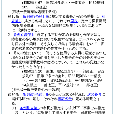
(昭52規則67・旧第14条繰上・一部改正、昭60規則
105・一部改正)
(液状一般廃棄物処理手数料)
第13条
条例第9条第1項
に規定する市長が定める時期は、
別
表第2
に掲げる各期ごとに、それぞれ
同表
に定める徴収期間
内
(収集を廃止した場合又は臨時に収集した場合にあつて
は、随時)
とする。
2
条例別表第1
に規定する市長が定める特殊な作業方法は、
障害物の多い場所において収集する場合、ホースをくみ取
り口以外の箇所にそう入して収集する場合等において、収
集の際通常の作業以外の作業を伴うものとする。
3
月の中途において、便そうを使用する人員に増減があつた
場合又は便そうの使用を廃止した場合のその月分の液状一
般廃棄物処理手数料の徴収については、これらの変動がな
かつたものとみなす。
(昭50規則20・追加、昭51規則37・一部改正、昭52
規則67・旧第17条の2繰上、昭58規則36・一部改
正、平4規則62・旧第16条繰上、平4規則75・旧第
14条繰上・一部改正、平12規則113・一部改正)
(固形状一般廃棄物処分手数料)
第14条
条例第9条第3項
の市長が定める時期は、
次の各号
に
掲げる区分に応じ、それぞれ
当該各号
に定める時期とす
る。
(1)
条例別表第2
の市長が指定する袋
(以下「事業ごみ指定
袋」という。)
に収納して搬入する場合 固形状一般廃棄