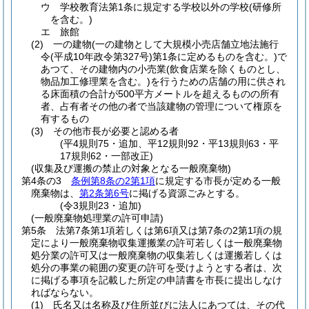
ウ
学校教育法第1条に規定する学校以外の学校
(研修所
を含む。)
エ
旅館
(2)
一の建物
(一の建物として大規模小売店舗立地法施行
令
(平成10年政令第327号)
第1条に定めるものを含む。)
で
あつて、その建物内の小売業
(飲食店業を除くものとし、
物品加工修理業を含む。)
を行うための店舗の用に供され
る床面積の合計が500平方メートルを超えるものの所有
者、占有者その他の者で当該建物の管理について権原を
有するもの
(3)
その他市長が必要と認める者
(平4規則75・追加、平12規則92・平13規則63・平
17規則62・一部改正)
(収集及び運搬の禁止の対象となる一般廃棄物)
第4条の3
条例第8条の2第1項
に規定する市長が定める一般
廃棄物は、
第2条第6号
に掲げる資源ごみとする。
(令3規則23・追加)
(一般廃棄物処理業の許可申請)
第5条
法第7条第1項若しくは第6項又は第7条の2第1項の規
定により一般廃棄物収集運搬業の許可若しくは一般廃棄物
処分業の許可又は一般廃棄物の収集若しくは運搬若しくは
処分の事業の範囲の変更の許可を受けようとする者は、次
に掲げる事項を記載した所定の申請書を市長に提出しなけ
ればならない。
(1)
氏名又は名称及び住所並びに法人にあつては、その代