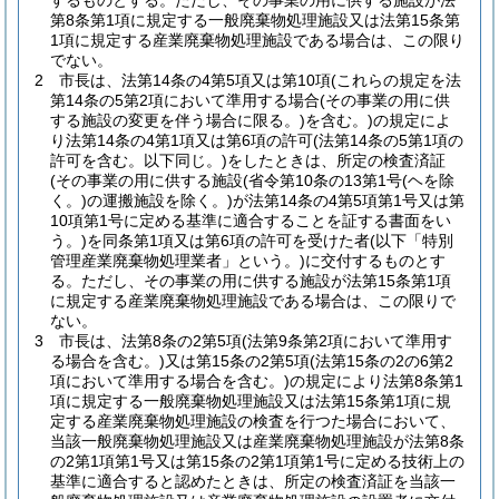
するものとする。
ただし、その事業の用に供する施設が法
第8条第1項に規定する一般廃棄物処理施設又は法第15条第
1項に規定する産業廃棄物処理施設である場合は、この限り
でない。
2
市長は、法第14条の4第5項又は第10項
(これらの規定を法
第14条の5第2項において準用する場合
(その事業の用に供
する施設の変更を伴う場合に限る。)
を含む。)
の規定によ
り法第14条の4第1項又は第6項の許可
(法第14条の5第1項の
許可を含む。以下同じ。)
をしたときは、所定の検査済証
(その事業の用に供する施設
(省令第10条の13第1号
(ヘを除
く。)
の運搬施設を除く。)
が法第14条の4第5項第1号又は第
10項第1号に定める基準に適合することを証する書面をい
う。)
を同条第1項又は第6項の許可を受けた者
(以下「特別
管理産業廃棄物処理業者」という。)
に交付するものとす
る。
ただし、その事業の用に供する施設が法第15条第1項
に規定する産業廃棄物処理施設である場合は、この限りで
ない。
3
市長は、法第8条の2第5項
(法第9条第2項において準用す
る場合を含む。)
又は第15条の2第5項
(法第15条の2の6第2
項において準用する場合を含む。)
の規定により法第8条第1
項に規定する一般廃棄物処理施設又は法第15条第1項に規
定する産業廃棄物処理施設の検査を行つた場合において、
当該一般廃棄物処理施設又は産業廃棄物処理施設が法第8条
の2第1項第1号又は第15条の2第1項第1号に定める技術上の
基準に適合すると認めたときは、所定の検査済証を当該一