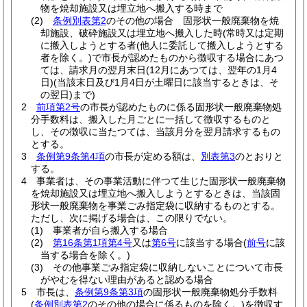
物を焼却施設又は埋立地へ搬入する時まで
(2)
条例別表第2
のその他の場合 固形状一般廃棄物を焼
却施設、破砕施設又は埋立地へ搬入した時
(常時又は定期
に搬入しようとする者
(他人に委託して搬入しようとする
者を除く。)
で市長が認めたものから徴収する場合にあつ
ては、請求月の翌月末日
(12月にあつては、翌年の1月4
日)
(当該末日及び1月4日が土曜日に該当するときは、そ
の翌日)
まで)
2
前項第2号
の市長が認めたものに係る固形状一般廃棄物処
分手数料は、搬入した月ごとに一括して徴収するものと
し、その徴収に当たつては、当該月分を翌月請求するもの
とする。
3
条例第9条第4項
の市長が定める額は、
別表第3
のとおりと
する。
4
事業者は、その事業活動に伴つて生じた固形状一般廃棄物
を焼却施設又は埋立地へ搬入しようとするときは、当該固
形状一般廃棄物を事業ごみ指定袋に収納するものとする。
ただし、次に掲げる場合は、この限りでない。
(1)
事業者が自ら搬入する場合
(2)
第16条第1項第4号
又は
第6号
に該当する場合
(
前号
に該
当する場合を除く。)
(3)
その他事業ごみ指定袋に収納しないことについて市長
がやむを得ない理由があると認める場合
5
市長は、
条例第9条第3項
の固形状一般廃棄物処分手数料
(
条例別表第2
のその他の場合に係るものを除く。)
を徴収す