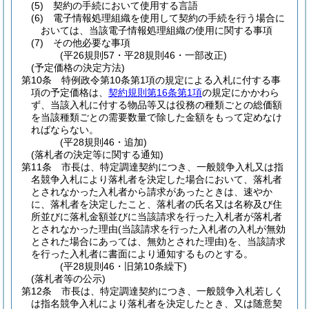
(5)
契約の手続において使用する言語
(6)
電子情報処理組織を使用して契約の手続を行う場合に
おいては、当該電子情報処理組織の使用に関する事項
(7)
その他必要な事項
(平26規則57・平28規則46・一部改正)
(予定価格の決定方法)
第10条
特例政令第10条第1項の規定による入札に付する事
項の予定価格は、
契約規則第16条第1項
の規定にかかわら
ず、当該入札に付する物品等又は役務の種類ごとの総価額
を当該種類ごとの需要数量で除した金額をもって定めなけ
ればならない。
(平28規則46・追加)
(落札者の決定等に関する通知)
第11条
市長は、特定調達契約につき、一般競争入札又は指
名競争入札により落札者を決定した場合において、落札者
とされなかった入札者から請求があったときは、速やか
に、落札者を決定したこと、落札者の氏名又は名称及び住
所並びに落札金額並びに当該請求を行った入札者が落札者
とされなかった理由
(当該請求を行った入札者の入札が無効
とされた場合にあっては、無効とされた理由)
を、当該請求
を行った入札者に書面により通知するものとする。
(平28規則46・旧第10条繰下)
(落札者等の公示)
第12条
市長は、特定調達契約につき、一般競争入札若しく
は指名競争入札により落札者を決定したとき、又は随意契