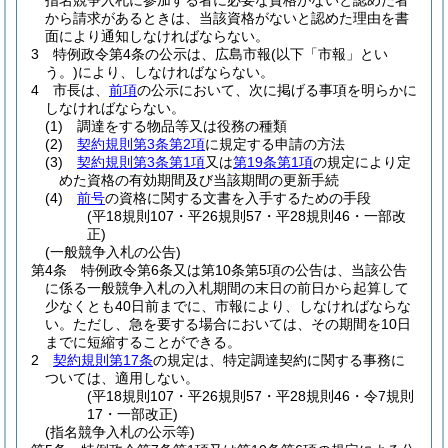
指名競争入札に参加する者に必要な資格がないと認めた者
から請求があるときは、当該資格がないと認めた理由を書
面により通知しなければならない。
3
特例政令第4条の公示は、広島市報
(以下「市報」とい
う。)
により、しなければならない。
4
市長は、
前項
の公示において、次に掲げる事項を明らかに
しなければならない。
(1)
調達をする物品等又は役務の種類
(2)
契約規則第3条第2項
に規定する申請の方法
(3)
契約規則第3条第1項
又は
第19条第1項
の規定により定
めた資格の有効期間及び当該期間の更新手続
(4)
前号
の資格に関する文書を入手するための手段
(平18規則107・平26規則57・平28規則46・一部改
正)
(一般競争入札の公告)
第4条
特例政令第6条又は第10条第5項の公告は、当該公告
に係る一般競争入札の入札期間の末日の前日から起算して
少なくとも40日前までに、市報により、しなければならな
い。
ただし、急を要する場合においては、その期間を10日
までに短縮することができる。
2
契約規則第17条
の規定は、特定調達契約に関する事務に
ついては、適用しない。
(平18規則107・平26規則57・平28規則46・令7規則
17・一部改正)
(指名競争入札の公示等)