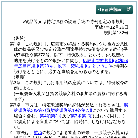
○物品等又は特定役務の調達手続の特例を定める規則
平成7年12月26日
規則第132号
(趣旨)
第1条
この規則は、広島市の締結する契約のうち地方公共団
体の物品等又は特定役務の調達手続の特例を定める政令
(平
成7年政令第372号。以下「特例政令」という。)
の規定の
適用を受けるものの取扱いに関し、
広島市契約規則
(昭和39
年広島市規則第28号。以下「契約規則」という。)
の特例を
設けるとともに、必要な事項を定めるものとする。
(定義)
第2条
この規則における用語の意義については、特例政令の
例による。
(一般競争入札又は指名競争入札の参加者の資格に関する審
査等)
第3条
市長は、特定調達契約の締結が見込まれるときは、
契
約規則第3条第2項
(
契約規則第19条第2項
において準用する
場合を含む。
第4項第2号
及び
第7条第1項
において同じ。)
の規定による審査については、随時に、しなければならな
い。
2
市長は、
前項
の規定による審査の結果、一般競争入札又は