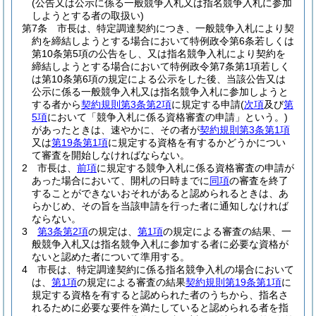
(公告又は公示に係る一般競争入札又は指名競争入札に参加
しようとする者の取扱い)
第7条
市長は、特定調達契約につき、一般競争入札により契
約を締結しようとする場合において特例政令第6条若しくは
第10条第5項の公告をし、又は指名競争入札により契約を
締結しようとする場合において特例政令第7条第1項若しく
は第10条第6項の規定による公示をした後、当該公告又は
公示に係る一般競争入札又は指名競争入札に参加しようと
する者から
契約規則第3条第2項
に規定する申請
(
次項
及び
第
5項
において「競争入札に係る資格審査の申請」という。)
があったときは、速やかに、その者が
契約規則第3条第1項
又は
第19条第1項
に規定する資格を有するかどうかについ
て審査を開始しなければならない。
2
市長は、
前項
に規定する競争入札に係る資格審査の申請が
あった場合において、開札の日時までに
同項
の審査を終了
することができないおそれがあると認められるときは、あ
らかじめ、その旨を当該申請を行った者に通知しなければ
ならない。
3
第3条第2項
の規定は、
第1項
の規定による審査の結果、一
般競争入札又は指名競争入札に参加する者に必要な資格が
ないと認めた者について準用する。
4
市長は、特定調達契約に係る指名競争入札の場合において
は、
第1項
の規定による審査の結果
契約規則第19条第1項
に
規定する資格を有すると認められた者のうちから、指名さ
れるために必要な要件を満たしていると認められる者を指