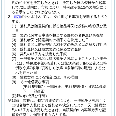
約の相手方を決定したときは、決定した日の翌日から起算
して72日以内に、市報により、特例政令第12条の規定によ
る公示をしなければならない。
2
前項
の公示においては、次に掲げる事項を記載するものと
する。
(1)
落札又は随意契約に係る物品等又は役務の名称及び数
量
(2)
契約に関する事務を担当する部局の名称及び所在地
(3)
落札者又は随意契約の相手方を決定した日
(4)
落札者又は随意契約の相手方の氏名又は名称及び住所
(5)
落札金額又は随意契約に係る契約金額
(6)
契約の相手方を決定した手続
(7)
一般競争入札又は指名競争入札によることとした場合
には、特例政令第6条若しくは第10条第5項の公告又は特
例政令第7条第1項若しくは第10条第6項の規定による公
示を行った日
(8)
随意契約による場合には、その理由
(9)
その他必要な事項
(平26規則57・一部改正、平28規則46・旧第11条繰
下・一部改正)
(記録の作成及び保管)
第13条
市長は、特定調達契約につき、一般競争入札若しく
は指名競争入札により落札者を決定したとき、又は随意契
約の相手方を決定したときは、当該契約の内容等必要な記
録を作成し、保管するものとする。