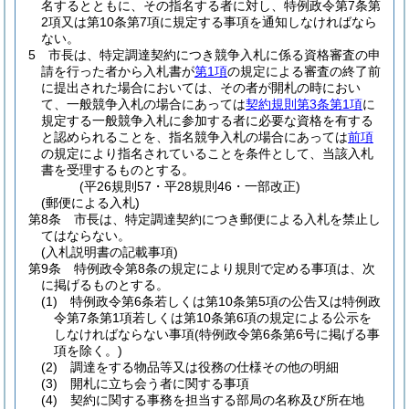
名するとともに、その指名する者に対し、特例政令第7条第
2項又は第10条第7項に規定する事項を通知しなければなら
ない。
5
市長は、特定調達契約につき競争入札に係る資格審査の申
請を行った者から入札書が
第1項
の規定による審査の終了前
に提出された場合においては、その者が開札の時におい
て、一般競争入札の場合にあっては
契約規則第3条第1項
に
規定する一般競争入札に参加する者に必要な資格を有する
と認められることを、指名競争入札の場合にあっては
前項
の規定により指名されていることを条件として、当該入札
書を受理するものとする。
(平26規則57・平28規則46・一部改正)
(郵便による入札)
第8条
市長は、特定調達契約につき郵便による入札を禁止し
てはならない。
(入札説明書の記載事項)
第9条
特例政令第8条の規定により規則で定める事項は、次
に掲げるものとする。
(1)
特例政令第6条若しくは第10条第5項の公告又は特例政
令第7条第1項若しくは第10条第6項の規定による公示を
しなければならない事項
(特例政令第6条第6号に掲げる事
項を除く。)
(2)
調達をする物品等又は役務の仕様その他の明細
(3)
開札に立ち会う者に関する事項
(4)
契約に関する事務を担当する部局の名称及び所在地