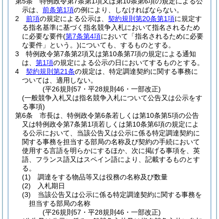
第5条
特例政令第7条第1項又は第10条第6項の規定による公
示は、
前条第1項
の例により、しなければならない。
2
前項
の規定による公示は、
契約規則第20条第1項
に規定す
る指名基準に基づく指名競争入札において指名されるため
に必要な要件
(
第7条第4項
において「指名されるために必要
な要件」という。)
についても、するものとする。
3
特例政令第7条第2項又は第10条第7項の規定による通知
は、
第1項
の規定による公示の日においてするものとする。
4
契約規則第21条
の規定は、特定調達契約に関する事務に
ついては、適用しない。
(平26規則57・平28規則46・一部改正)
(一般競争入札又は指名競争入札について公告又は公示をす
る事項)
第6条
市長は、特例政令第6条若しくは第10条第5項の公告
又は特例政令第7条第1項若しくは第10条第6項の規定によ
る公示において、当該公告又は公示に係る特定調達契約に
関する事務を担当する部局の名称及び契約の手続において
使用する言語を明らかにするほか、次に掲げる事項を、英
語、フランス語又はスペイン語により、記載するものとす
る。
(1)
調達をする物品等又は役務の名称及び数量
(2)
入札期日
(3)
当該公告又は公示に係る特定調達契約に関する事務を
担当する部局の名称
(平26規則57・平28規則46・一部改正)