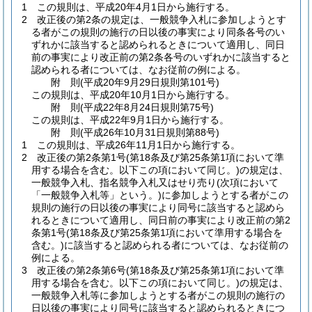
1
この規則は、平成20年4月1日から施行する。
2
改正後の第2条の規定は、一般競争入札に参加しようとす
る者がこの規則の施行の日以後の事実により同条各号のい
ずれかに該当すると認められるときについて適用し、同日
前の事実により改正前の第2条各号のいずれかに該当すると
認められる者については、なお従前の例による。
附
則
(平成20年9月29日
規則第101号)
この規則は、平成20年10月1日から施行する。
附
則
(平成22年8月24日
規則第75号)
この規則は、平成22年9月1日から施行する。
附
則
(平成26年10月31日
規則第88号)
1
この規則は、平成26年11月1日から施行する。
2
改正後の第2条第1号
(第18条及び第25条第1項において準
用する場合を含む。以下この項において同じ。)
の規定は、
一般競争入札、指名競争入札又はせり売り
(次項において
「一般競争入札等」という。)
に参加しようとする者がこの
規則の施行の日以後の事実により同号に該当すると認めら
れるときについて適用し、同日前の事実により改正前の第2
条第1号
(第18条及び第25条第1項において準用する場合を
含む。)
に該当すると認められる者については、なお従前の
例による。
3
改正後の第2条第6号
(第18条及び第25条第1項において準
用する場合を含む。以下この項において同じ。)
の規定は、
一般競争入札等に参加しようとする者がこの規則の施行の
日以後の事実により同号に該当すると認められるときにつ