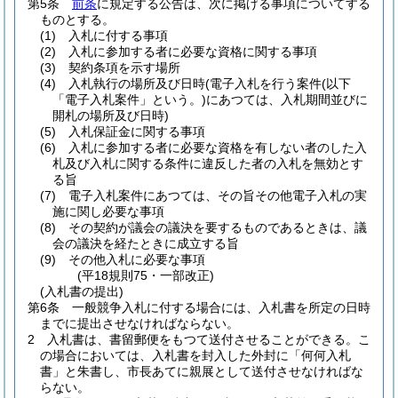
第5条
前条
に規定する公告は、次に掲げる事項についてする
ものとする。
(1)
入札に付する事項
(2)
入札に参加する者に必要な資格に関する事項
(3)
契約条項を示す場所
(4)
入札執行の場所及び日時
(電子入札を行う案件
(以下
「電子入札案件」という。)
にあつては、入札期間並びに
開札の場所及び日時)
(5)
入札保証金に関する事項
(6)
入札に参加する者に必要な資格を有しない者のした入
札及び入札に関する条件に違反した者の入札を無効とす
る旨
(7)
電子入札案件にあつては、その旨その他電子入札の実
施に関し必要な事項
(8)
その契約が議会の議決を要するものであるときは、議
会の議決を経たときに成立する旨
(9)
その他入札に必要な事項
(平18規則75・一部改正)
(入札書の提出)
第6条
一般競争入札に付する場合には、入札書を所定の日時
までに提出させなければならない。
2
入札書は、書留郵便をもつて送付させることができる。
こ
の場合においては、入札書を封入した外封に「何何入札
書」と朱書し、市長あてに親展として送付させなければな
らない。