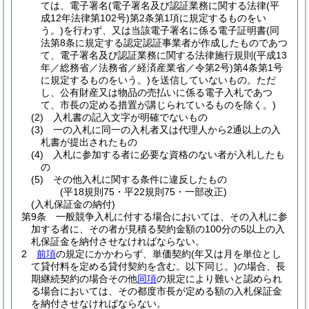
ては、電子署名
(電子署名及び認証業務に関する法律
(平
成12年法律第102号)
第2条第1項に規定するものをい
う。)
を行わず、又は当該電子署名に係る電子証明書
(同
法第8条に規定する認定認証事業者が作成したものであつ
て、電子署名及び認証業務に関する法律施行規則
(平成13
年／総務省／法務省／経済産業省／令第2号)
第4条第1号
に規定するものをいう。)
を送信していないもの。ただ
し、公有財産又は物品の売払いに係る電子入札であつ
て、市長の定める措置が講じられているものを除く。)
(2)
入札書の記入文字が明確でないもの
(3)
一の入札に同一の入札者又は代理人から2通以上の入
札書が提出されたもの
(4)
入札に参加する者に必要な資格のない者が入札したも
の
(5)
その他入札に関する条件に違反したもの
(平18規則75・平22規則75・一部改正)
(入札保証金の納付)
第9条
一般競争入札に付する場合においては、その入札に参
加する者に、その者が見積る契約金額の100分の5以上の入
札保証金を納付させなければならない。
2
前項
の規定にかかわらず、単価契約
(年又は月を単位とし
て貸付料を定める貸付契約を含む。以下同じ。)
の場合、長
期継続契約の場合その他
同項
の規定により難いと認められ
る場合においては、その都度市長が定める額の入札保証金
を納付させなければならない。