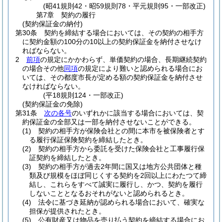
(昭41規則42・昭59規則78・平元規則95・一部改正)
第7章
契約の履行
(契約保証金の納付)
第30条
契約を締結する場合においては、その契約の相手方
に契約金額の100分の10以上の契約保証金を納付させなけ
ればならない。
2
前項
の規定にかかわらず、単価契約の場合、長期継続契約
の場合その他
同項
の規定により難いと認められる場合にお
いては、その都度市長が定める額の契約保証金を納付させ
なければならない。
(平18規則124・一部改正)
(契約保証金の免除)
第31条
次の各号
のいずれかに該当する場合においては、契
約保証金の全部又は一部を納付させないことができる。
(1)
契約の相手方が保険会社との間に本市を被保険者とす
る履行保証保険契約を締結したとき。
(2)
契約の相手方から委託を受けた保険会社と工事履行保
証契約を締結したとき。
(3)
契約の相手方が過去2年間に国又は地方公共団体と種
類及び規模をほぼ同じくする契約を2回以上にわたつて締
結し、これらをすべて誠実に履行し、かつ、契約を履行
しないこととなるおそれがないと認められるとき。
(4)
法令に基づき延納が認められる場合において、確実な
担保が提供されたとき。
(5)
公有財産又は物品を売り払う契約を締結する場合にお