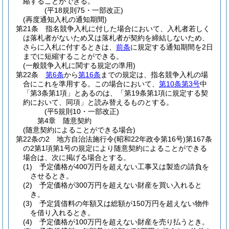
縮することができる。
(平18規則75・一部改正)
(再度通知入札の通知期間)
第21条
指名競争入札に付した場合において、入札者若しく
は落札者がないため又は落札者が契約を締結しないため、
さらに入札に付するときは、
前条
に規定する通知期間を2日
までに短縮することができる。
(一般競争入札に関する規定の準用)
第22条
第6条
から
第16条
までの規定は、指名競争入札の場
合にこれを準用する。
この場合において、
第10条第3号
中
「第3条第1項」とあるのは、「第19条第1項に規定する契
約において、同項」と読み替えるものとする。
(平5規則10・一部改正)
第4章
随意契約
(随意契約によることができる場合)
第22条の2
地方自治法施行令
(昭和22年政令第16号)
第167条
の2第1項第1号の規定により随意契約によることができる
場合は、次に掲げる場合とする。
(1)
予定価格が400万円を超えない工事又は製造の請負を
させるとき。
(2)
予定価格が300万円を超えない財産を買い入れると
き。
(3)
予定賃借料の年額又は総額が150万円を超えない物件
を借り入れるとき。
(4)
予定価格が100万円を超えない財産を売り払うとき。