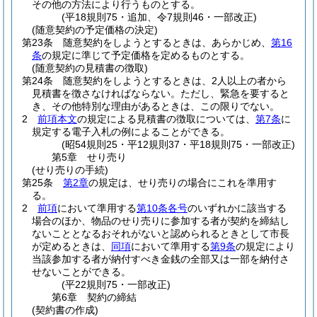
その他の方法により行うものとする。
(平18規則75・追加、令7規則46・一部改正)
(随意契約の予定価格の決定)
第23条
随意契約をしようとするときは、あらかじめ、
第16
条
の規定に準じて予定価格を定めるものとする。
(随意契約の見積書の徴取)
第24条
随意契約をしようとするときは、2人以上の者から
見積書を徴さなければならない。
ただし、緊急を要すると
き、その他特別な理由があるときは、この限りでない。
2
前項本文
の規定による見積書の徴取については、
第7条
に
規定する電子入札の例によることができる。
(昭54規則25・平12規則37・平18規則75・一部改正)
第5章
せり売り
(せり売りの手続)
第25条
第2章
の規定は、せり売りの場合にこれを準用す
る。
2
前項
において準用する
第10条各号
のいずれかに該当する
場合のほか、物品のせり売りに参加する者が契約を締結し
ないこととなるおそれがないと認められるときとして市長
が定めるときは、
同項
において準用する
第9条
の規定により
当該参加する者が納付すべき金銭の全部又は一部を納付さ
せないことができる。
(平22規則75・一部改正)
第6章
契約の締結
(契約書の作成)