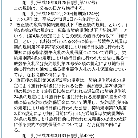
附
則
(平成18年9月29日
規則第107号)
この規則は、公布の日から施行する。
附
則
(平成18年12月20日
規則第124号)
1
この規則は、平成19年1月1日から施行する。
2
改正後の広島市契約規則
(以下「改正後の規則」という。)
第9条第2項の規定は、広島市契約規則
(以下「契約規則」と
いう。)
第4条の規定によりこの規則の施行の日
(以下「施行
日」という。)
以後に行われる公告に係る一般競争入札又は
契約規則第20条第2項の規定により施行日以後に行われる
通知に係る指名競争入札の入札保証金について適用し、契
約規則第4条の規定により施行日前に行われた公告に係る一
般競争入札又は契約規則第20条第2項の規定により施行日
前に行われた通知に係る指名競争入札の入札保証金につい
ては、なお従前の例による。
3
改正後の規則第30条第2項の規定は、契約規則第4条の規
定により施行日以後に行われる公告、契約規則第20条第2
項の規定により施行日以後に行われる通知又は契約規則第
24条の規定により施行日以後に行われる見積書の提出の依
頼に係る契約の契約保証金について適用し、契約規則第4条
の規定により施行日前に行われた公告、契約規則第20条第
2項の規定により施行日前に行われた通知又は契約規則第
24条の規定により施行日前に行われた見積書の提出の依頼
に係る契約の契約保証金については、なお従前の例によ
る。
附
則
(平成20年3月31日
規則第42号)