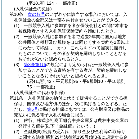
(平18規則124・一部改正)
(入札保証金の免除)
第10条
次の各号
のいずれかに該当する場合においては、入
札保証金の全部又は一部を納付させないことができる。
(1)
一般競争入札に参加する者が保険会社との間に本市を
被保険者とする入札保証保険契約を締結したとき。
(2)
一般競争入札に参加する者で過去2年間に国又は地方
公共団体と種類及び規模をほぼ同じくする契約を2回以上
にわたつて締結し、かつ、これらをすべて誠実に履行し
たものについて、その者が契約を締結しないこととなる
おそれがないと認められるとき。
(3)
第3条第1項
の規定により定められた一般競争入札に参
加することができる資格を有する者が、契約を締結しな
いこととなるおそれがないと認められるとき。
(昭41規則42・平元規則95・平5規則10・平18規則
75・一部改正)
(入札保証金に代わる担保)
第11条
入札保証金の納付に代えて提供することができる担
保は、国債及び地方債のほか、次に掲げるものとする。
た
だし、
第5号
に掲げる担保にあつては、公有財産又は物品の
売払いに係る電子入札の場合に限る。
(1)
銀行、株式会社商工組合中央金庫又は農林中央金庫の
発行する債券
(以下「金融債」という。)
(2)
金融機関
(出資の受入れ、預り金及び金利等の取締り
に関する法律
(昭和29年法律第195号)
第3条に規定する金