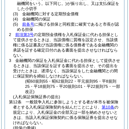
融機関をいう。以下同じ。)
が振り出し、又は支払保証を
した小切手
(3)
金融機関に対する定期預金債権
(4)
金融機関の保証
(5)
前各号
に掲げる担保と同程度に確実であると市長が認
める担保
2
前項第3号
の定期預金債権を入札保証金に代わる担保とし
て提供させるときは、当該債権に質権を設定させ、当該債
権に係る証書及び当該債権に係る債務者である金融機関の
承諾を証する確定日付のある書面を提出させなければなら
ない。
3
金融機関の保証を入札保証金に代わる担保として提供させ
るときは、当該保証を証する書面を提出させ、その提出を
受けたときは、遅滞なく、当該保証をした金融機関との間
に保証契約を締結しなければならない。
(昭60規則55・昭62規則22・平元規則95・平8規則
25・平18規則75・平20規則101・平22規則75・一部
改正)
(入札保証保険証券の提出)
第12条
一般競争入札に参加しようとする者が本市を被保険
者とする入札保証保険契約を結んだことにより、
第10条
の
規定により、入札保証金の全部又は一部を納めさせないと
きは、当該入札保証保険契約に係る保険証券を提出させな
ければならない。
(担保の価値)