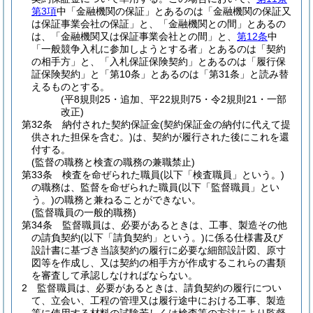
第3項
中「金融機関の保証」とあるのは「金融機関の保証又
は保証事業会社の保証」と、「金融機関との間」とあるの
は、「金融機関又は保証事業会社との間」と、
第12条
中
「一般競争入札に参加しようとする者」とあるのは「契約
の相手方」と、「入札保証保険契約」とあるのは「履行保
証保険契約」と「第10条」とあるのは「第31条」と読み替
えるものとする。
(平8規則25・追加、平22規則75・令2規則21・一部
改正)
第32条
納付された契約保証金
(契約保証金の納付に代えて提
供された担保を含む。)
は、契約が履行された後にこれを還
付する。
(監督の職務と検査の職務の兼職禁止)
第33条
検査を命ぜられた職員
(以下「検査職員」という。)
の職務は、監督を命ぜられた職員
(以下「監督職員」とい
う。)
の職務と兼ねることができない。
(監督職員の一般的職務)
第34条
監督職員は、必要があるときは、工事、製造その他
の請負契約
(以下「請負契約」という。)
に係る仕様書及び
設計書に基づき当該契約の履行に必要な細部設計図、原寸
図等を作成し、又は契約の相手方が作成するこれらの書類
を審査して承認しなければならない。
2
監督職員は、必要があるときは、請負契約の履行につい
て、立会い、工程の管理又は履行途中における工事、製造