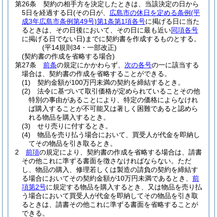
第26条
契約の相手方を決定したときは、当該決定の日から
5日を経過する日
(その日が、
広島市の休日を定める条例
(平
成3年広島市条例第49号)
第1条第1項各号
に掲げる日に当た
るときは、その日後において、その日に最も近い
同項各号
に掲げる日でない日)
までに契約書を作成するものとする。
(平14規則34・一部改正)
(契約書の作成を省略する場合)
第27条
前条
の規定にかかわらず、
次の各号
の一に該当する
場合は、契約書の作成を省略することができる。
(1)
契約金額が100万円未満の契約を締結するとき。
(2)
法令に基づいて取引価格が定められていることその他
特別の事由があることにより、特定の価格によらなけれ
ば購入することが不可能又は著しく困難であると認めら
れる物品を購入するとき。
(3)
せり売りに付するとき。
(4)
物品を売り払う場合において、買受人が代金を即納し
てその物品を引き取るとき。
2
前項
の規定により、契約書の作成を省略する場合は、請書
その他これに準ずる書面を徴さなければならない。
ただ
し、物品の購入、修理若しくは製造の請負の契約を締結す
る場合においてその契約金額が10万円未満であるとき、
前
項第2号
に規定する物品を購入するとき、又は物品を売り払
う場合において買受人が代金を即納してその物品を引き取
るときは、請書その他これに準ずる書面を省略することが
できる。