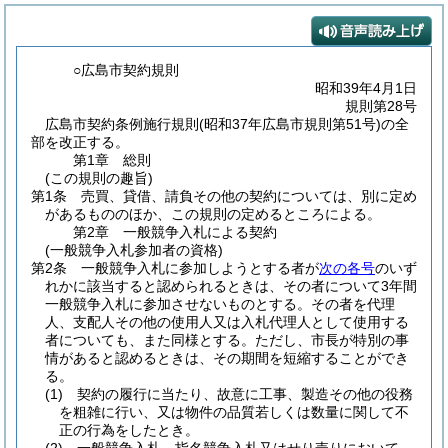
○広島市契約規則
昭和39年4月1日
規則第28号
広島市契約条例施行規則(昭和37年広島市規則第51号)の全
部を改正する。
第1章
総則
(この規則の趣旨)
第1条
売買、貸借、請負その他の契約については、別に定め
があるもののほか、この規則の定めるところによる。
第2章
一般競争入札による契約
(一般競争入札参加者の資格)
第2条
一般競争入札に参加しようとする者が
次の各号
のいず
れかに該当すると認められるときは、その者について3年間
一般競争入札に参加させないものとする。
その者を代理
人、支配人その他の使用人又は入札代理人として使用する
者についても、また同様とする。
ただし、市長が特別の事
情があると認めるときは、その期間を短縮することができ
る。
(1)
契約の履行に当たり、故意に工事、製造その他の役務
を粗雑に行い、又は物件の品質若しくは数量に関して不
正の行為をしたとき。