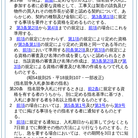
第19条
市長は、
前条
に定めるもののほか、指名競争入札に
参加する者に必要な資格として、工事又は製造の請負及び
物件の買入れその他市長が必要と認める契約について、あ
らかじめ、契約の種類及び金額に応じ、
第3条第1項
に規定
する事項を要件とする資格を定めるものとする。
2
第3条第2項
から
第4項
までの規定は、
前項
の場合にこれを
準用する。
3
前項
の規定にかかわらず、
第1項
の規定により定めた資格
が
第3条第1項
の規定により定めた資格と同一である等のた
め、
前項
において準用する
同条第2項
及び
第3項
の規定によ
る資格の審査及び名簿の作成を要しないと認められるとき
は、当該資格の審査及び名簿の作成は、
第3条第2項
及び
第
3項
の規定による資格の審査及び名簿の作成をもつて代える
ものとする。
(昭54規則25・平18規則107・一部改正)
(指名競争入札参加者の指名)
第20条
指名競争入札に付するときは、
前2条
に規定する資
格を有する者のうちから、別に定める指名基準に基づき、
入札に参加する者を3名以上指名するものとする。
2
前項
の場合においては、
第5条第1号
及び
第3号
から
第9号
までに掲げる事項をその指名する者に通知するものとす
る。
3
前項
に規定する通知は、入札期日から起算して少なくとも
7日前までに郵便その他の方法により行なうものとする。
た
だし、急を要する場合においては、その期間を3日までに短