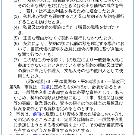
(2)
一般競争入札、指名競争入札又はせり売りにおいて、
その公正な執行を妨げたとき又は公正な価格の成立を害
し、若しくは不正の利益を得るために連合したとき。
(3)
落札者が契約を締結すること又は契約者が契約を履行
することを妨げたとき。
(4)
監督又は検査の実施に当たり職員の職務を妨げたと
き。
(5)
正当な理由がなくて契約を履行しなかつたとき。
(6)
契約により、契約の後に代価の額を確定する場合にお
いて、当該代価の請求を故意に虚偽の事実に基づき過大
な額で行つたとき。
(7)
この項
(この号を除く。)
の規定により一般競争入札に
参加できないこととされている者を契約の締結又は契約
の履行に当たり代理人、支配人その他の使用人として使
用したとき。
(昭59規則78・平20規則42・平26規則88・一部改正)
第3条
市長は、
前条
に定めるもののほか、必要があるとき
は、一般競争入札に参加する者に必要な資格として、あら
かじめ、契約の種類及び金額に応じ、工事、製造又は販売
等の実績、従業員の数、資本の額その他の経営の規模及び
状況を要件とする資格を定めるものとする。
2
市長は、
前項
の規定により資格を定めた場合においては、
その定めるところにより、定期又は随時に、一般競争入札
に参加しようとする者の申請をまつて、その者が当該資格
を有するかどうかを審査するものとする。