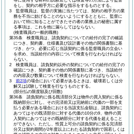
等に使用する材料の試験若しくは検査等の方法により監督
をし、契約の相手方に必要な指示をするものとする。
3
監督職員は、監督の実施に当たつては、契約の相手方の業
務を不当に妨げることのないようにするとともに、監督に
おいて特に知ることができたその者の業務上の秘密に属す
る事項は、これを他に漏らしてはならない。
(検査職員の一般的職務)
第35条
検査職員は、請負契約についての給付の完了の確認
につき、契約書、仕様書及び設計書その他の関係書類に基
づき、かつ、必要に応じ当該契約に係る監督職員の立会い
を求め、当該給付の内容について検査を行なわなければな
らない。
2
検査職員は、請負契約以外の契約についての給付の完了の
確認につき、契約書その他の関係書類に基づき、当該給付
の内容及び数量について検査を行なわなければならない。
3
前2項
の場合において必要があるときは、破壊若しくは分
解又は試験して検査を行なうものとする。
(部分払の限度額及び回数)
第36条
請負契約に係る既済部分又は物件の買入契約に係る
既納部分に対し、その完済前又は完納前に代価の一部を支
払う必要がある場合における当該支払金額は、請負契約に
あつてはその既済部分に対する代価の10分の9、物件の買
入契約にあつてはその既納部分に対する代価を超えること
ができない。
ただし、性質上可分の請負契約に係る完済部
分又は契約期間が2年度以上にわたる請負契約で国若しくは