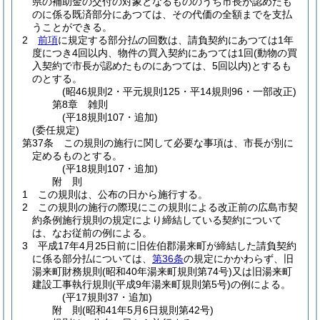
県の補助金の交付の対象となるもののうち市長が認めたも
のに係る既済部分にあつては、その代価の全額までを支払
うことができる。
2
前項
に規定する部分払の回数は、請負契約にあつては1年
度につき4回以内、物件の買入契約にあつては1回
(動物の買
入契約で市長が認めたものにあつては、5回以内)
とするも
のとする。
(昭46規則2・平元規則125・平14規則96・一部改正)
第8章
雑則
(平18規則107・追加)
(委任規定)
第37条
この規則の施行に関して必要な事項は、市長が別に
定めるものとする。
(平18規則107・追加)
附
則
1
この規則は、公布の日から施行する。
2
この規則の施行の際現にこの規則による改正前の広島市契
約条例施行規則の規定により締結している契約について
は、なお従前の例による。
3
平成17年4月25日前に旧佐伯郡湯来町が締結した請負契約
に係る部分払については、
第36条
の規定にかかわらず、旧
湯来町財務規則
(昭和40年湯来町規則第74号)
又は旧湯来町
建設工事執行規則
(平成9年湯来町規則第5号)
の例による。
(平17規則37・追加)
附
則
(昭和41年5月6日
規則第42号)