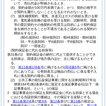
いて、売払代金が即納されるとき。
(6)
契約金額が100万円未満であり、かつ、契約の相手方
が契約を履行しないこととなるおそれがないとき。
(7)
損失補償契約、電気、水道又はガスの供給を受ける契
約、電気通信役務の提供を受ける契約、試験研究、調査
等の委託契約その他契約の性質又は目的により契約保証
金を納付させることが不適当であると認められる契約の
締結をするとき。
(昭41規則42・昭44規則23・昭46規則2・昭60規則
55・平元規則95・平6規則33・平8規則25・平12規
則37・一部改正)
(契約保証金に代わる担保等)
第31条の2
契約保証金の納付に代えて提供することができ
る担保は、国債及び地方債のほか、次に掲げるものとす
る。
(1)
第11条第1項各号
に掲げるもの
(
同項第5号
に掲げるも
のにあつては、公有財産又は物品の売払いに係る電子入
札に係る契約の場合に限る。)
(2)
公共工事の前払金保証事業に関する法律
(昭和27年法
律第184号)
第2条第4項に規定する保証事業会社
(以下「保
証事業会社」という。)
の保証
2
保証事業会社の保証を契約保証金に代わる担保とする場合
における当該担保の価値は、その保証する金額とする。
3
第11条第2項
及び
第3項
、
第12条
並びに
第13条
の規定は、
契約保証金について準用する。
この場合において、
第11条