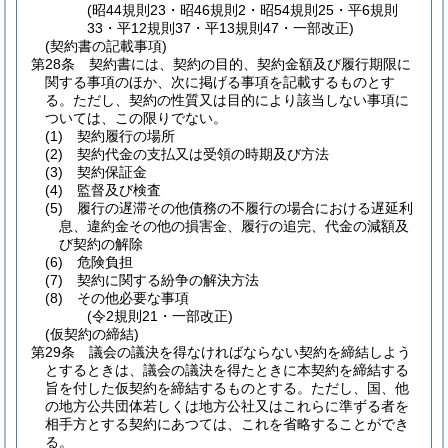
(昭44規則23・昭46規則2・昭54規則25・平6規則
33・平12規則37・平13規則47・一部改正)
(契約書の記載事項)
第28条
契約書には、契約の目的、契約金額及び履行期限に
関する事項のほか、次に掲げる事項を記載するものとす
る。
ただし、契約の性質又は目的により該当しない事項に
ついては、この限りでない。
(1)
契約履行の場所
(2)
契約代金の支払又は受領の時期及び方法
(3)
契約保証金
(4)
監督及び検査
(5)
履行の遅滞その他債務の不履行の場合における遅延利
息、違約金その他の損害金、履行の追完、代金の減額及
び契約の解除
(6)
危険負担
(7)
契約に関する紛争の解決方法
(8)
その他必要な事項
(令2規則21・一部改正)
(仮契約の締結)
第29条
議会の議決を得なければならない契約を締結しよう
とするときは、議会の議決を得たときに本契約を締結する
旨を付した仮契約を締結するものとする。
ただし、国、他
の地方公共団体若しくは地方公社又はこれらに準ずる者を
相手方とする契約にあつては、これを省略することができ
る。