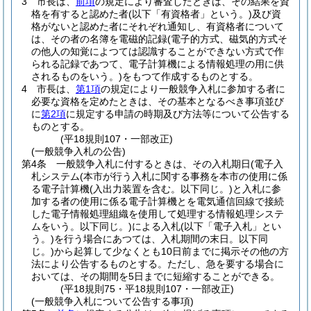
3
市長は、
前項
の規定により審査したときは、その結果を資
格を有すると認めた者
(以下「有資格者」という。)
及び資
格がないと認めた者にそれぞれ通知し、有資格者について
は、その者の名簿を電磁的記録
(電子的方式、磁気的方式そ
の他人の知覚によつては認識することができない方式で作
られる記録であつて、電子計算機による情報処理の用に供
されるものをいう。)
をもつて作成するものとする。
4
市長は、
第1項
の規定により一般競争入札に参加する者に
必要な資格を定めたときは、その基本となるべき事項並び
に
第2項
に規定する申請の時期及び方法等について公告する
ものとする。
(平18規則107・一部改正)
(一般競争入札の公告)
第4条
一般競争入札に付するときは、その入札期日
(電子入
札システム
(本市が行う入札に関する事務を本市の使用に係
る電子計算機
(入出力装置を含む。以下同じ。)
と入札に参
加する者の使用に係る電子計算機とを電気通信回線で接続
した電子情報処理組織を使用して処理する情報処理システ
ムをいう。以下同じ。)
による入札
(以下「電子入札」とい
う。)
を行う場合にあつては、入札期間の末日。以下同
じ。)
から起算して少なくとも10日前までに掲示その他の方
法により公告するものとする。
ただし、急を要する場合に
おいては、その期間を5日までに短縮することができる。
(平18規則75・平18規則107・一部改正)
(一般競争入札について公告する事項)