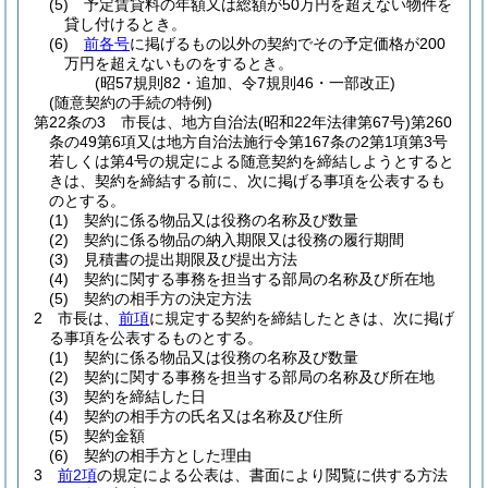
(5)
予定賃貸料の年額又は総額が50万円を超えない物件を
貸し付けるとき。
(6)
前各号
に掲げるもの以外の契約でその予定価格が200
万円を超えないものをするとき。
(昭57規則82・追加、令7規則46・一部改正)
(随意契約の手続の特例)
第22条の3
市長は、地方自治法
(昭和22年法律第67号)
第260
条の49第6項又は地方自治法施行令第167条の2第1項第3号
若しくは第4号の規定による随意契約を締結しようとすると
きは、契約を締結する前に、次に掲げる事項を公表するも
のとする。
(1)
契約に係る物品又は役務の名称及び数量
(2)
契約に係る物品の納入期限又は役務の履行期間
(3)
見積書の提出期限及び提出方法
(4)
契約に関する事務を担当する部局の名称及び所在地
(5)
契約の相手方の決定方法
2
市長は、
前項
に規定する契約を締結したときは、次に掲げ
る事項を公表するものとする。
(1)
契約に係る物品又は役務の名称及び数量
(2)
契約に関する事務を担当する部局の名称及び所在地
(3)
契約を締結した日
(4)
契約の相手方の氏名又は名称及び住所
(5)
契約金額
(6)
契約の相手方とした理由
3
前2項
の規定による公表は、書面により閲覧に供する方法