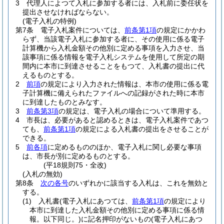
3
代理人によつて入札に参加する者には、入札前に委任状を
提出させなければならない。
(電子入札の特例)
第7条
電子入札案件については、
前条第1項
の規定にかかわ
らず、当該電子入札に参加する者に、その使用に係る電子
計算機から入札金額その他別に定める事項を入力させ、当
該事項に係る情報を電子入札システムを使用して所定の期
間内に本市に到達させることをもつて、入札書の提出に代
えるものとする。
2
前項
の規定により入力された情報は、本市の使用に係る電
子計算機に備えられたファイルへの記録がされた時に本市
に到達したものとみなす。
3
前条第3項
の規定は、電子入札の場合について準用する。
4
市長は、必要があると認めるときは、電子入札案件であつ
ても、
前条第1項
の規定による入札書の提出をさせることが
できる。
5
前各項
に定めるもののほか、電子入札に関し必要な事項
は、市長が別に定めるものとする。
(平18規則75・全改)
(入札の無効)
第8条
次の各号
のいずれかに該当する入札は、これを無効と
する。
(1)
入札書
(電子入札にあつては、
前条第1項
の規定により
本市に到達した入札金額その他別に定める事項に係る情
報。以下同じ。)
に記名押印がないもの
(電子入札にあつ