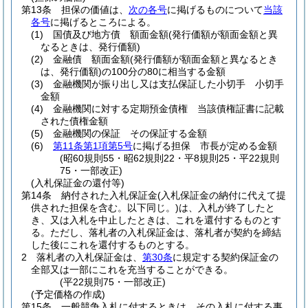
第13条
担保の価値は、
次の各号
に掲げるものについて
当該
各号
に掲げるところによる。
(1)
国債及び地方債 額面金額
(発行価額が額面金額と異
なるときは、発行価額)
(2)
金融債 額面金額
(発行価額が額面金額と異なるとき
は、発行価額)
の100分の80に相当する金額
(3)
金融機関が振り出し又は支払保証した小切手 小切手
金額
(4)
金融機関に対する定期預金債権 当該債権証書に記載
された債権金額
(5)
金融機関の保証 その保証する金額
(6)
第11条第1項第5号
に掲げる担保 市長が定める金額
(昭60規則55・昭62規則22・平8規則25・平22規則
75・一部改正)
(入札保証金の還付等)
第14条
納付された入札保証金
(入札保証金の納付に代えて提
供された担保を含む。以下同じ。)
は、入札が終了したと
き、又は入札を中止したときは、これを還付するものとす
る。
ただし、落札者の入札保証金は、落札者が契約を締結
した後にこれを還付するものとする。
2
落札者の入札保証金は、
第30条
に規定する契約保証金の
全部又は一部にこれを充当することができる。
(平22規則75・一部改正)
(予定価格の作成)
第15条
一般競争入札に付するときは、その入札に付する事