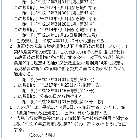
附
則
(平成12年3月31日
規則第37号)
この規則は、平成12年4月1日から施行する。
附
則
(平成13年3月30日
規則第47号)
この規則は、平成13年4月1日から施行する。
附
則
(平成14年3月28日
規則第34号)
この規則は、平成14年4月1日から施行する。
附
則
(平成14年11月15日
規則第96号)
1
この規則は、平成14年11月20日から施行する。
2
改正後の広島市契約規則
(以下「改正後の規則」という。)
第36条第2項の規定は、この規則の施行の日以後に行われ
る改正後の規則第4条に規定する公告、改正後の規則第20
条第2項に規定する通知又は改正後の規則第24条に規定す
る見積書の提出の依頼に係る契約に基づく部分払について
適用する。
附
則
(平成17年3月31日
規則第37号)
この規則は、平成17年4月25日から施行する。
附
則
(平成18年3月16日
規則第13号)
この規則は、公布の日から施行する。
附
則
(平成18年3月31日
規則第75号 抄)
1
この規則は、平成18年4月1日から施行する。
ただし、第
11条第2号の改正規定は、公布の日から施行する。
2
広島市行政手続等における情報通信の技術の利用に関する
規則
(平成16年広島市規則第72号)
の一部を次のように改正
する。
〔次のよう略〕