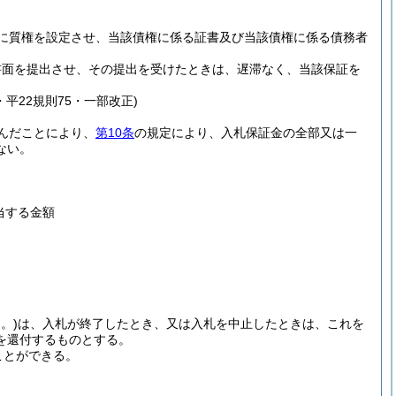
に質権を設定させ、当該債権に係る証書及び当該債権に係る債務者
書面を提出させ、その提出を受けたときは、遅滞なく、当該保証を
・平22規則75・一部改正)
んだことにより、
第10条
の規定により、入札保証金の全部又は一
ない。
相当する金額
。)
は、入札が終了したとき、又は入札を中止したときは、これを
を還付するものとする。
ことができる。