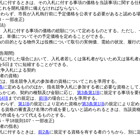
札に付するときは、その入札に付する事項の価格を当該事項に関する仕
これを開札場所に備えなければならない。
かわらず、市長が入札執行前に予定価格を公表する必要があると認める
13・一部改正)
法)
、入札に付する事項の価格の総額について定めるものとする。
ただし、
は、単価についてその予定価格を定めることができる。
約の目的となる物件又は役務について取引の実例価、需給の状況、履行
告期間)
札に付した場合において、入札者若しくは落札者がないため又は落札者
を5日までに短縮することができる。
競争入札による契約
者の資格)
定は、指名競争入札の参加者の資格についてこれを準用する。
条
に定めるもののほか、指名競争入札に参加する者に必要な資格として
らかじめ、契約の種類及び金額に応じ、
第3条第1項
に規定する事項を要
第4項
までの規定は、
前項
の場合にこれを準用する。
かわらず、
第1項
の規定により定めた資格が
第3条第1項
の規定により定め
よる資格の審査及び名簿の作成を要しないと認められるときは、当該資
の作成をもつて代えるものとする。
25・平18規則107・一部改正)
者の指名)
札に付するときは、
前2条
に規定する資格を有する者のうちから、別に