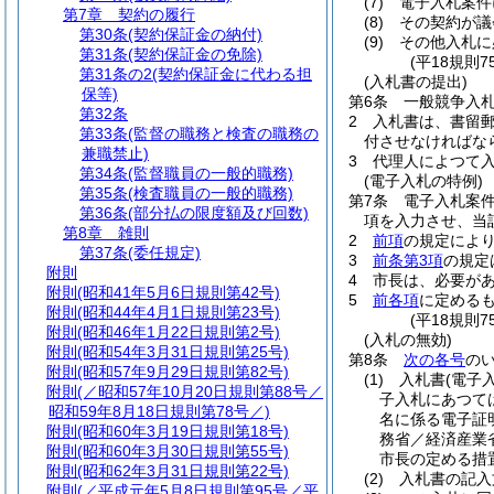
(7)
電子入札案件
第7章
契約の履行
(8)
その契約が議
第30条
(契約保証金の納付)
(9)
その他入札に
第31条
(契約保証金の免除)
(平18規則
第31条の2
(契約保証金に代わる担
(入札書の提出)
保等)
第6条
一般競争入
第32条
2
入札書は、書留
第33条
(監督の職務と検査の職務の
付させなければな
兼職禁止)
3
代理人によつて
第34条
(監督職員の一般的職務)
(電子入札の特例)
第35条
(検査職員の一般的職務)
第7条
電子入札案
第36条
(部分払の限度額及び回数)
項を入力させ、当
第8章
雑則
2
前項
の規定によ
第37条
(委任規定)
3
前条第3項
の規定
附則
4
市長は、必要が
附則
(昭和41年5月6日規則第42号)
5
前各項
に定める
附則
(昭和44年4月1日規則第23号)
(平18規則7
附則
(昭和46年1月22日規則第2号)
(入札の無効)
附則
(昭和54年3月31日規則第25号)
第8条
次の各号
の
附則
(昭和57年9月29日規則第82号)
(1)
入札書
(電子
附則
(／昭和57年10月20日規則第88号／
子入札にあつて
昭和59年8月18日規則第78号／)
名に係る電子証
附則
(昭和60年3月19日規則第18号)
務省／経済産業省
附則
(昭和60年3月30日規則第55号)
市長の定める措
附則
(昭和62年3月31日規則第22号)
(2)
入札書の記入
附則
(／平成元年5月8日規則第95号／平