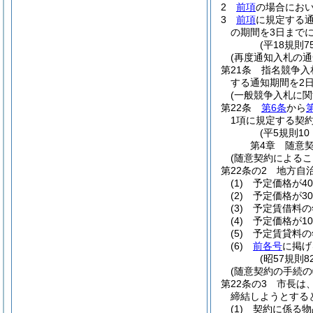
2
前項
の場合にお
3
前項
に規定する
の期間を3日まで
(平18規則
(再度通知入札の通
第21条
指名競争入
する通知期間を2
(一般競争入札に関
第22条
第6条
から
1項に規定する契
(平5規則1
第4章
随意
(随意契約によるこ
第22条の2
地方自
(1)
予定価格が4
(2)
予定価格が3
(3)
予定賃借料の
(4)
予定価格が1
(5)
予定賃貸料の
(6)
前各号
に掲げ
(昭57規則
(随意契約の手続の
第22条の3
市長は
締結しようとする
(1)
契約に係る物