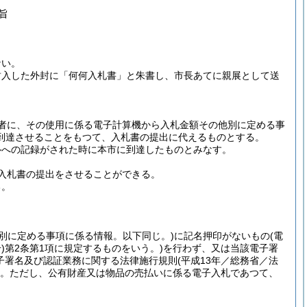
旨
ない。
封入した外封に「何何入札書」と朱書し、市長あてに親展として送
者に、その使用に係る電子計算機から入札金額その他別に定める事
到達させることをもつて、入札書の提出に代えるものとする。
ルへの記録がされた時に本市に到達したものとみなす。
入札書の提出をさせることができる。
る。
別に定める事項に係る情報。以下同じ。)
に記名押印がないもの
(電
)
第2条第1項に規定するものをいう。)
を行わず、又は当該電子署
子署名及び認証業務に関する法律施行規則
(平成13年／総務省／法
。ただし、公有財産又は物品の売払いに係る電子入札であつて、