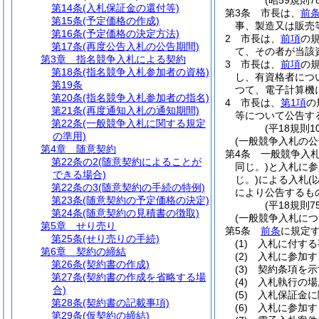
(昭59規則
第14条
(入札保証金の還付等)
第3条
市長は、
前
第15条
(予定価格の作成)
事、製造又は販売
第16条
(予定価格の決定方法)
2
市長は、
前項
の
第17条
(再度公告入札の公告期間)
て、その者が当該
第3章
指名競争入札による契約
3
市長は、
前項
の
第18条
(指名競争入札参加者の資格)
し、有資格者につ
第19条
つて、電子計算機
第20条
(指名競争入札参加者の指名)
4
市長は、
第1項
の
第21条
(再度通知入札の通知期間)
等について公告す
第22条
(一般競争入札に関する規定
(平18規則1
の準用)
(一般競争入札の公
第4章
随意契約
第4条
一般競争入
第22条の2
(随意契約によることが
同じ。)
と入札に参
できる場合)
じ。)
による入札
(
第22条の3
(随意契約の手続の特例)
により公告するも
第23条
(随意契約の予定価格の決定)
(平18規則
第24条
(随意契約の見積書の徴取)
(一般競争入札につ
第5章
せり売り
第5条
前条
に規定
第25条
(せり売りの手続)
(1)
入札に付する
第6章
契約の締結
(2)
入札に参加す
第26条
(契約書の作成)
(3)
契約条項を示
第27条
(契約書の作成を省略する場
(4)
入札執行の場
合)
(5)
入札保証金に
第28条
(契約書の記載事項)
(6)
入札に参加す
第29条
(仮契約の締結)