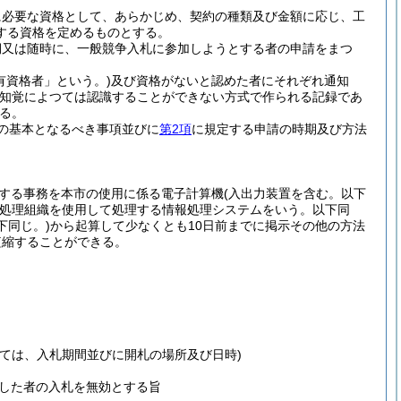
に必要な資格として、あらかじめ、契約の種類及び金額に応じ、工
する資格を定めるものとする。
期又は随時に、一般競争入札に参加しようとする者の申請をまつ
有資格者」という。)
及び資格がないと認めた者にそれぞれ通知
の知覚によつては認識することができない方式で作られる記録であ
る。
の基本となるべき事項並びに
第2項
に規定する申請の時期及び方法
関する事務を本市の使用に係る電子計算機
(入出力装置を含む。以下
処理組織を使用して処理する情報処理システムをいう。以下同
下同じ。)
から起算して少なくとも10日前までに掲示その他の方法
短縮することができる。
ては、入札期間並びに開札の場所及び日時)
した者の入札を無効とする旨