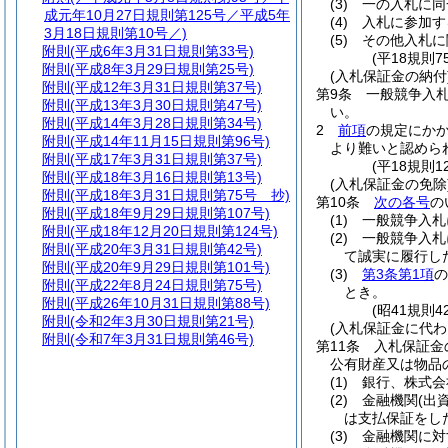
(3)
一の入札に同
成元年10月27日規則第125号／平成5年
(4)
入札に参加す
3月18日規則第10号／)
(5)
その他入札に
附則
(平成6年3月31日規則第33号)
(平18規則
附則
(平成8年3月29日規則第25号)
(入札保証金の納付
附則
(平成12年3月31日規則第37号)
第9条
一般競争入札
附則
(平成13年3月30日規則第47号)
い。
附則
(平成14年3月28日規則第34号)
2
前項
の規定にか
附則
(平成14年11月15日規則第96号)
より難いと認めら
附則
(平成17年3月31日規則第37号)
(平18規則1
附則
(平成18年3月16日規則第13号)
(入札保証金の免除
附則
(平成18年3月31日規則第75号 抄)
第10条
次の各号
の
附則
(平成18年9月29日規則第107号)
(1)
一般競争入札
附則
(平成18年12月20日規則第124号)
(2)
一般競争入札
附則
(平成20年3月31日規則第42号)
て誠実に履行し
附則
(平成20年9月29日規則第101号)
(3)
第3条第1項
の
附則
(平成22年8月24日規則第75号)
とき。
附則
(平成26年10月31日規則第88号)
(昭41規則
附則
(令和2年3月30日規則第21号)
(入札保証金に代わ
附則
(令和7年3月31日規則第46号)
第11条
入札保証金
公有財産又は物品
(1)
銀行、株式会
(2)
金融機関
(出
は支払保証をし
(3)
金融機関に対