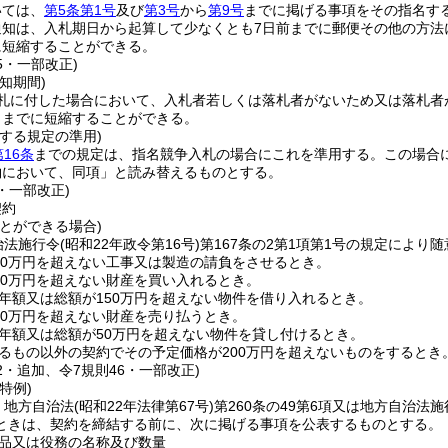
いては、
第5条第1号
及び
第3号
から
第9号
までに掲げる事項をその指名す
通知は、入札期日から起算して少なくとも7日前までに郵便その他の方法
に短縮することができる。
75・一部改正)
知期間)
札に付した場合において、入札者若しくは落札者がないため又は落札者
日までに短縮することができる。
する規定の準用)
第16条
までの規定は、指名競争入札の場合にこれを準用する。
この場合
約において、同項」と読み替えるものとする。
0・一部改正)
契約
とができる場合)
治法施行令
(昭和22年政令第16号)
第167条の2第1項第1号の規定によ
00万円を超えない工事又は製造の請負をさせるとき。
00万円を超えない財産を買い入れるとき。
年額又は総額が150万円を超えない物件を借り入れるとき。
00万円を超えない財産を売り払うとき。
年額又は総額が50万円を超えない物件を貸し付けるとき。
るもの以外の契約でその予定価格が200万円を超えないものをするとき
82・追加、令7規則46・一部改正)
特例)
、地方自治法
(昭和22年法律第67号)
第260条の49第6項又は地方自治法
ときは、契約を締結する前に、次に掲げる事項を公表するものとする。
品又は役務の名称及び数量