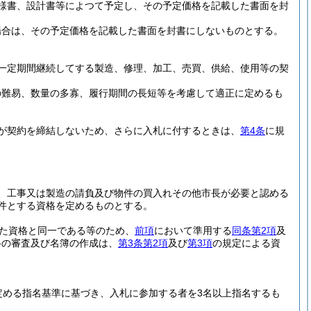
様書、設計書等によつて予定し、その予定価格を記載した書面を封
場合は、その予定価格を記載した書面を封書にしないものとする。
一定期間継続してする製造、修理、加工、売買、供給、使用等の契
の難易、数量の多寡、履行期間の長短等を考慮して適正に定めるも
が契約を締結しないため、さらに入札に付するときは、
第4条
に規
、工事又は製造の請負及び物件の買入れその他市長が必要と認める
件とする資格を定めるものとする。
た資格と同一である等のため、
前項
において準用する
同条第2項
及
格の審査及び名簿の作成は、
第3条第2項
及び
第3項
の規定による資
定める指名基準に基づき、入札に参加する者を3名以上指名するも