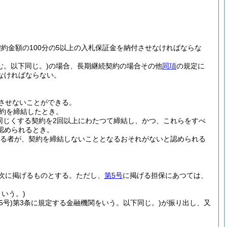
約金額の100分の5以上の入札保証金を納付させなければならな
む。以下同じ。)
の場合、長期継続契約の場合その他
同項
の規定に
なければならない。
させないことができる。
約を締結したとき。
同じくする契約を2回以上にわたつて締結し、かつ、これらをすべ
認められるとき。
る者が、契約を締結しないこととなるおそれがないと認められる
次に掲げるものとする。
ただし、
第5号
に掲げる担保にあつては、
いう。)
5号)
第3条に規定する金融機関をいう。以下同じ。)
が振り出し、又