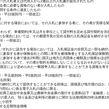
一の入札者又は代理人から2通以上の入札書が提出されたもの
る者に必要な資格のない者が入札したもの
関する条件に違反したもの
75・平22規則75・一部改正)
)
に付する場合においては、その入札に参加する者に、その者が見積る契
かわらず、単価契約
(年又は月を単位として貸付料を定める貸付契約を含
れる場合においては、その都度市長が定める額の入札保証金を納付させ
24・一部改正)
)
いずれかに該当する場合においては、入札保証金の全部又は一部を納付
に参加する者が保険会社との間に本市を被保険者とする入札保証保険契
に参加する者で過去2年間に国又は地方公共団体と種類及び規模をほぼ
たものについて、その者が契約を締結しないこととなるおそれがないと
規定により定められた一般競争入札に参加することができる資格を有す
42・平元規則95・平5規則10・平18規則75・一部改正)
る担保)
の納付に代えて提供することができる担保は、国債及び地方債のほか、
の売払いに係る電子入札の場合に限る。
社商工組合中央金庫又は農林中央金庫の発行する債券
(以下「金融債」と
資の受入れ、預り金及び金利等の取締りに関する法律
(昭和29年法律第19
た小切手
する定期預金債権