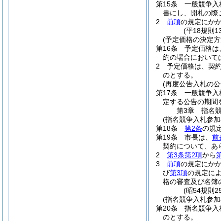
第15条
一般競争入
書にし、開札の際
2
前項
の規定にか
(平18規則
(予定価格の決定方
第16条
予定価格は
約の場合において
2
予定価格は、契
のとする。
(再度公告入札の公
第17条
一般競争入
定する公告の期間
第3章
指名
(指名競争入札参加
第18条
第2条
の規
第19条
市長は、
前
契約について、あ
2
第3条第2項
から
3
前項
の規定にか
び
第3項
の規定に
格の審査及び名簿
(昭54規則
(指名競争入札参加
第20条
指名競争入
のとする。