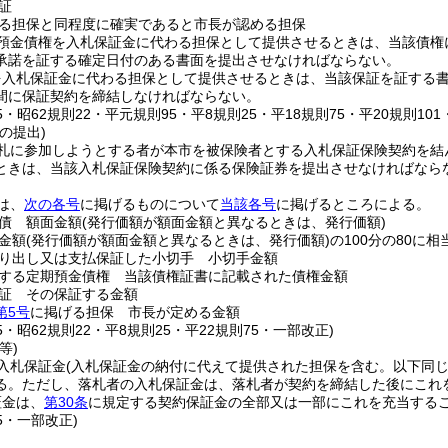
証
る担保と同程度に確実であると市長が認める担保
預金債権を入札保証金に代わる担保として提供させるときは、当該債権
承諾を証する確定日付のある書面を提出させなければならない。
を入札保証金に代わる担保として提供させるときは、当該保証を証する
間に保証契約を締結しなければならない。
55・昭62規則22・平元規則95・平8規則25・平18規則75・平20規則101
の提出)
札に参加しようとする者が本市を被保険者とする入札保証保険契約を結
ときは、当該入札保証保険契約に係る保険証券を提出させなければなら
は、
次の各号
に掲げるものについて
当該各号
に掲げるところによる。
債 額面金額
(発行価額が額面金額と異なるときは、発行価額)
金額
(発行価額が額面金額と異なるときは、発行価額)
の100分の80に
り出し又は支払保証した小切手 小切手金額
する定期預金債権 当該債権証書に記載された債権金額
証 その保証する金額
第5号
に掲げる担保 市長が定める金額
55・昭62規則22・平8規則25・平22規則75・一部改正)
等)
入札保証金
(入札保証金の納付に代えて提供された担保を含む。以下同じ
る。
ただし、落札者の入札保証金は、落札者が契約を締結した後にこれ
証金は、
第30条
に規定する契約保証金の全部又は一部にこれを充当する
75・一部改正)