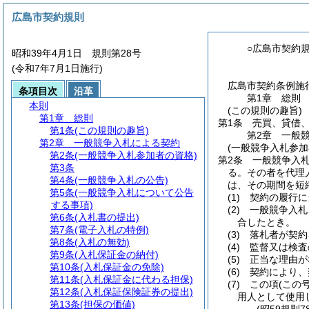
広島市契約規則
○広島市契約
昭和39年4月1日 規則第28号
(令和7年7月1日施行)
広島市契約条例施行
条項目次
沿革
第1章
総則
本則
(この規則の趣旨)
第1章
総則
第1条
売買、貸借
第1条
(この規則の趣旨)
第2章
一般
第2章
一般競争入札による契約
(一般競争入札参加
第2条
(一般競争入札参加者の資格)
第2条
一般競争入
第3条
る。
その者を代理
第4条
(一般競争入札の公告)
は、その期間を短
第5条
(一般競争入札について公告
(1)
契約の履行に
する事項)
(2)
一般競争入札
第6条
(入札書の提出)
合したとき。
第7条
(電子入札の特例)
(3)
落札者が契約
第8条
(入札の無効)
(4)
監督又は検査
第9条
(入札保証金の納付)
(5)
正当な理由が
第10条
(入札保証金の免除)
(6)
契約により、
第11条
(入札保証金に代わる担保)
(7)
この項
(この
第12条
(入札保証保険証券の提出)
用人として使用
第13条
(担保の価値)