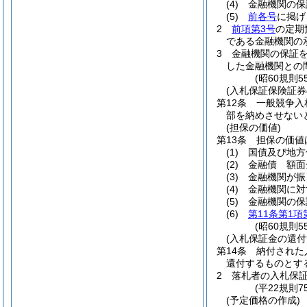
(4)
金融機関の保
(5)
前各号
に掲げ
2
前項第3号
の定期
である金融機関の
3
金融機関の保証
した金融機関との
(昭60規則
(入札保証保険証券
第12条
一般競争入
部を納めさせない
(担保の価値)
第13条
担保の価値
(1)
国債及び地方
(2)
金融債 額面
(3)
金融機関が振
(4)
金融機関に対
(5)
金融機関の保
(6)
第11条第1項
(昭60規則
(入札保証金の還付
第14条
納付された
還付するものとす
2
落札者の入札保
(平22規則
(予定価格の作成)