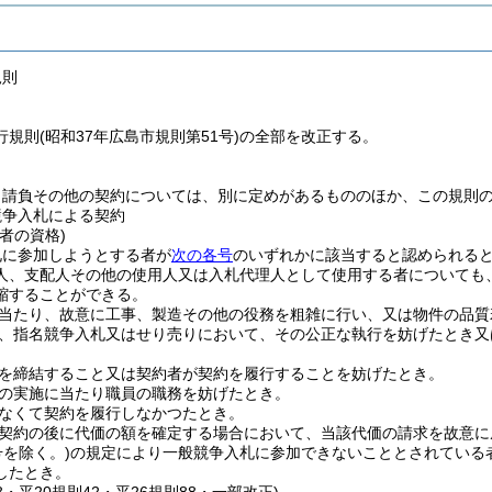
規則
規則(昭和37年広島市規則第51号)の全部を改正する。
、請負その他の契約については、別に定めがあるもののほか、この規則
競争入札による契約
者の資格)
札に参加しようとする者が
次の各号
のいずれかに該当すると認められると
人、支配人その他の使用人又は入札代理人として使用する者についても
縮することができる。
当たり、故意に工事、製造その他の役務を粗雑に行い、又は物件の品質
、指名競争入札又はせり売りにおいて、その公正な執行を妨げたとき又
を締結すること又は契約者が契約を履行することを妨げたとき。
の実施に当たり職員の職務を妨げたとき。
なくて契約を履行しなかつたとき。
契約の後に代価の額を確定する場合において、当該代価の請求を故意に
号を除く。)
の規定により一般競争入札に参加できないこととされている
したとき。