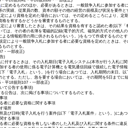
78・平20規則42・平26規則88・一部改正)
条
に定めるもののほか、必要があるときは、一般競争入札に参加する者
等の実績、従業員の数、資本の額その他の経営の規模及び状況を要件と
規定により資格を定めた場合においては、その定めるところにより、定
資格を有するかどうかを審査するものとする。
規定により審査したときは、その結果を資格を有すると認めた者
(以下「
いては、その者の名簿を電磁的記録
(電子的方式、磁気的方式その他人
による情報処理の用に供されるものをいう。)
をもつて作成するものとす
規定により一般競争入札に参加する者に必要な資格を定めたときは、そ
るものとする。
07・一部改正)
告)
札に付するときは、その入札期日
(電子入札システム
(本市が行う入札に
加する者の使用に係る電子計算機とを電気通信回線で接続した電子情報
以下「電子入札」という。)
を行う場合にあつては、入札期間の末日。以
のとする。
ただし、急を要する場合においては、その期間を5日までに
75・平18規則107・一部改正)
いて公告する事項)
する公告は、次に掲げる事項についてするものとする。
事項
る者に必要な資格に関する事項
す場所
所及び日時
(電子入札を行う案件
(以下「電子入札案件」という。)
にあつ
関する事項
る者に必要な資格を有しない者のした入札及び入札に関する条件に違反