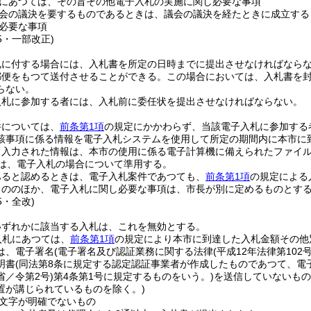
にあつては、その旨その他電子入札の実施に関し必要な事項
会の議決を要するものであるときは、議会の議決を経たときに成立する
必要な事項
75・一部改正)
札に付する場合には、入札書を所定の日時までに提出させなければなら
郵便をもつて送付させることができる。
この場合においては、入札書を
らない。
入札に参加する者には、入札前に委任状を提出させなければならない。
件については、
前条第1項
の規定にかかわらず、当該電子入札に参加する
該事項に係る情報を電子入札システムを使用して所定の期間内に本市に
り入力された情報は、本市の使用に係る電子計算機に備えられたファイ
は、電子入札の場合について準用する。
あると認めるときは、電子入札案件であつても、
前条第1項
の規定による
もののほか、電子入札に関し必要な事項は、市長が別に定めるものとす
5・全改)
いずれかに該当する入札は、これを無効とする。
入札にあつては、
前条第1項
の規定により本市に到達した入札金額その他
は、電子署名
(電子署名及び認証業務に関する法律
(平成12年法律第102号
明書
(同法第8条に規定する認定認証事業者が作成したものであつて、電
／令第2号)
第4条第1号に規定するものをいう。)
を送信していないもの
置が講じられているものを除く。)
文字が明確でないもの