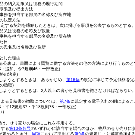
品の納入期限又は役務の履行期間
期限及び提出方法
事務を担当する部局の名称及び所在地
の決定方法
規定する契約を締結したときは、次に掲げる事項を公表するものとする
品又は役務の名称及び数量
事務を担当する部局の名称及び所在地
た日
の氏名又は名称及び住所
とした理由
る公表は、書面により閲覧に供する方法その他の方法により行うものと
75・追加、令7規則46・一部改正)
格の決定)
しようとするときは、あらかじめ、
第16条
の規定に準じて予定価格を定
の徴取)
しようとするときは、2人以上の者から見積書を徴さなければならない
による見積書の徴取については、
第7条
に規定する電子入札の例によるこ
25・平12規則37・平18規則75・一部改正)
売り
定は、せり売りの場合にこれを準用する。
用する
第10条各号
のいずれかに該当する場合のほか、物品のせり売りに
が定めるときは、
同項
において準用する
第9条
の規定により当該参加す