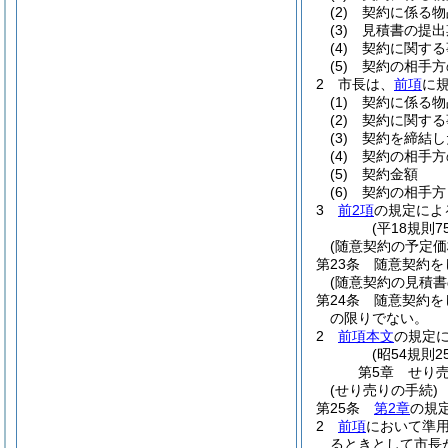
(2)
契約に係る物
(3)
見積書の提出
(4)
契約に関する
(5)
契約の相手方
2
市長は、
前項
に
(1)
契約に係る物
(2)
契約に関する
(3)
契約を締結し
(4)
契約の相手方
(5)
契約金額
(6)
契約の相手方
3
前2項
の規定によ
(平18規則
(随意契約の予定価
第23条
随意契約を
(随意契約の見積書
第24条
随意契約を
の限りでない。
2
前項本文
の規定
(昭54規則
第5章
せり
(せり売りの手続)
第25条
第2章
の規
2
前項
において準
るときとして市長