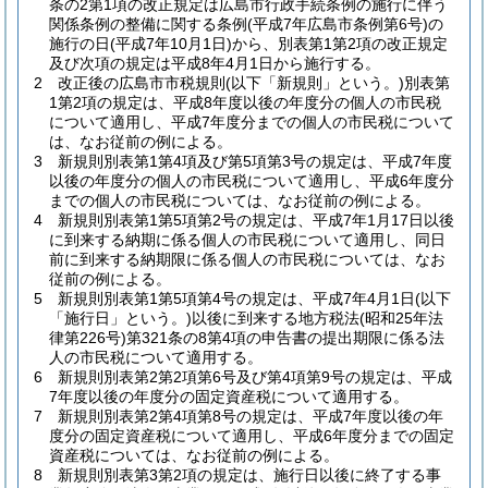
条の2第1項の改正規定は広島市行政手続条例の施行に伴う
関係条例の整備に関する条例
(平成7年広島市条例第6号)
の
施行の日
(平成7年10月1日)
から、別表第1第2項の改正規定
及び次項の規定は平成8年4月1日から施行する。
2
改正後の広島市市税規則
(以下「新規則」という。)
別表第
1第2項の規定は、平成8年度以後の年度分の個人の市民税
について適用し、平成7年度分までの個人の市民税について
は、なお従前の例による。
3
新規則別表第1第4項及び第5項第3号の規定は、平成7年度
以後の年度分の個人の市民税について適用し、平成6年度分
までの個人の市民税については、なお従前の例による。
4
新規則別表第1第5項第2号の規定は、平成7年1月17日以後
に到来する納期に係る個人の市民税について適用し、同日
前に到来する納期限に係る個人の市民税については、なお
従前の例による。
5
新規則別表第1第5項第4号の規定は、平成7年4月1日
(以下
「施行日」という。)
以後に到来する地方税法
(昭和25年法
律第226号)
第321条の8第4項の申告書の提出期限に係る法
人の市民税について適用する。
6
新規則別表第2第2項第6号及び第4項第9号の規定は、平成
7年度以後の年度分の固定資産税について適用する。
7
新規則別表第2第4項第8号の規定は、平成7年度以後の年
度分の固定資産税について適用し、平成6年度分までの固定
資産税については、なお従前の例による。
8
新規則別表第3第2項の規定は、施行日以後に終了する事