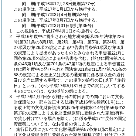
附
則
(平成16年12月28日
規則第77号)
この規則は、平成17年1月1日から施行する。
附
則
(平成17年3月4日
規則第3号)
この規則は、平成17年3月7日から施行する。
附
則
(平成17年3月31日
規則第35号)
1
この規則は、平成17年4月1日から施行する。
2
平成16年度中に提出された地方税法
(昭和25年法律第226
号)
第321条の8第1項、第2項、第4項、第5項、第24項、第
27項及び第28項の規定による申告書
(同条第1項及び第3項
の規定により提出があったものとみなされる申告書並びに
同条第26項の規定による申告書を含む。)
並びに同法第701
条の46第1項及び第701条の47第1項の規定による申告書並
びに同年度中に発せられた同法第321条の11及び第701条の
58の規定による更正又は決定の通知書に係る徴収金の還付
及び充当に関する事務で、この規則の施行の日
(以下「施行
日」という。)
から平成17年5月31日までの間においてする
ものについては、なお従前の例による。
3
平成17年1月2日から施行日の前日までの間において文化
財保護法の一部を改正する法律
(平成16年法律第61号)
によ
る改正前の文化財保護法
(昭和25年法律第214号)
第56条の2
第1項の規定により文化財登録原簿に登録された家屋
(有料
で貸し付けている場合を除く。)
に係る平成17年度分の固定
資産税については、なお従前の例による。
4
施行日以後において文化財保護法第57条第1項の規定によ
り文化財登録原簿に登録された家屋
(有料で貸し付けている