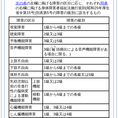
次の表
の左欄に掲げる障害の区分に応じ、それぞれ
同表
の右欄に掲げる身体障害者福祉法施行規則
(昭和25年厚生
省令第15号)
別表第5号の障害の級別に該当するもの
障害の区分
障害の級別
視覚障害
1級から4級までの各級
聴覚障害
2級又は3級
平衡機能障害
3級又は5級
こう
音声機能障害
3級
(
頭摘出による音声機能障害があ
喉
る場合に限る。)
上肢不自由
1級又は2級
下肢不自由
1級から6級までの各級
体幹不自由
1級から3級までの各級又は5級
乳幼児期以
上肢
1級又は2級
前の非進行
機能
性の脳病変
移動
1級から6級までの各級
による運動
機能
機能障害
心臓機能障害
1級、3級又は4級
じん臓機能障害
1級、3級又は4級