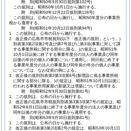
附
則
(昭和50年9月30日
規則第102号)
この規則は、昭和50年10月1日から施行する。
附
則
(昭和50年12月22日
規則第128号)
この規則は、公布の日から施行し、昭和50年度分の事業所
税から適用する。
附
則
(昭和51年10月12日
規則第94号)
1
この規則は、公布の日から施行する。
2
改正後の広島市市税規則
(以下「改正後の規則」という。)
別表第3第2項第2号及び第7号並びに第3項
(事業に対して課
する事業所税に関する部分に限る。)
の規定は、昭和51年
10月1日以後に終了する事業年度分の法人の事業及び同年
以後の年分の個人の事業について適用し、同日前に終了す
る事業年度分の法人の事業及び同年前の年分の個人の事業
については、なお従前の例による。
3
改正後の規則別表第3第3項第6号
(新増設に係る事業所税
に関する部分に限る。)
の規定は、昭和51年10月1日以後に
行われる事業所用家屋の新築又は増築について適用する。
附
則
(昭和52年9月30日
規則第81号)
1
この規則は、公布の日から施行する。
2
改正後の広島市市税規則別表第3第3項第7号の規定は、昭
和52年8月1日以後に終了する事業年度分の法人の事業及び
同年以後の年分の個人の事業から適用する。
附
則
(昭和53年9月30日
規則第81号)
1
この規則は、公布の日から施行する。
2
改正後の別表第3第2項第2号の規定は、昭和53年10月1日