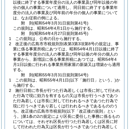
以後に終了する事業年度分の法人の事業及び同年以後の年
分の個人の事業について適用し、同日前に終了する事業年
度分の法人の事業及び同年前の年分の個人の事業について
は、なお従前の例による。
附
則
(昭和54年3月31日
規則第41号)
この規則は、昭和54年4月1日から施行する。
附
則
(昭和54年4月27日
規則第45号)
1
この規則は、公布の日から施行する。
2
改正後の広島市市税規則別表第3第3項第8号の規定は、事
業に係る事業所税にあつては、昭和54年4月1日以後に終了
する事業年度分の法人の事業及び同年以後の年分の個人の
事業から、新増設に係る事業所税にあつては、昭和54年4
月1日以後に行われる事業所用家屋の新築又は増築から適用
する。
附
則
(昭和55年3月31日
規則第54号)
1
この規則は、昭和55年4月1日
(以下「施行日」という。)
か
ら施行する。
2
施行日前に市長が行つた行為若しくは市長に対して行われ
た行為で現に効力を有するもの又は市長が行うべきであつ
た行為若しくは市長に対して行われるべきであつた行為で
現に行うべきであり若しくは行われるべきであるもののう
ち、改正後の広島市市税規則
(以下「改正後の規則」とい
う。)
第1条の2の規定により区長に委任した事務に係るもの
については、それぞれ区長が行つた行為若しくは区長に対
して行われた行為又は区長が行うべきであつた行為若しく