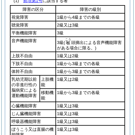
(1)
前項第1号
に該当する者
障害の区分
障害の級別
視覚障害
1級から4級までの各級
聴覚障害
2級又は3級
平衡機能障害
3級
こう
音声機能障害
3級
(
頭摘出による音声機能障害
喉
がある場合に限る。)
上肢不自由
1級又は2級
下肢不自由
1級から3級までの各級
体幹不自由
1級から3級までの各級
乳幼児期以前
上肢機
1級又は2級
の非進行性の
能
脳病変による
移動機
1級から3級までの各級
運動機能障害
能
心臓機能障害
1級又は3級
じん臓機能障害
1級又は3級
呼吸器機能障害
1級又は3級
ぼうこう又は直腸の機
1級又は3級
能障害