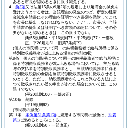
あると市長が認めるときに限り減免する。
4
前2項
又は法第15条の9第2項の規定により延滞金の減免を
受けようとする者は、当該理由の発生のつど、所定の延滞
金減免申請書にその理由を証明すべき書類を添附してこれ
を市長に提出しなければならない。
ただし、市長が、当該
申請書の提出又は証明すべき書類の添附について、その必
要がないと認めるときは、この限りでない。
(昭55規則54・平16規則77・平25規則77・一部改
正、平26規則51・旧第7条繰下)
(個人の市民税について同一の納税義務者で給与所得に係る
特別徴収義務者が2以上ある場合の特別徴収)
第9条
個人の市民税について同一の納税義務者で給与所得に
係る特別徴収義務者が2以上ある場合においては、主たる給
与の支払者を特別徴収義務者とし、当該納税義務者に係る
特別徴収税額の全額を当該特別徴収義務者に徴収させるも
のとする。
ただし、納税義務者からこれと異なる方法によ
つて徴収されたい旨の申出があつた場合においては、この
限りでない。
(平20規則100・一部改正)
第10条
削除
(平19規則92)
(市民税の減免)
第11条
条例第51条第1項
に規定する市民税の減免は、
別表
第1
に定めるところによる。
(昭50規則58・一部改正)