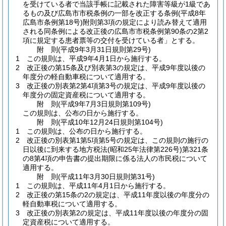
を受けている者で当該手帳に記載された障害等級が1級であ
るもの及び広島市市税条例の一部を改正する条例
(平成8年
広島市条例第18号)
附則第3項の規定により読み替えて適用
される同条例による改正後の広島市市税条例第90条の2第2
項に規定する患者票等の交付を受けている者」とする。
附
則
(平成9年3月31日
規則第29号)
1
この規則は、平成9年4月1日から施行する。
2
改正後の第15条及び別表第3の規定は、平成9年度以後の
年度分の軽自動車税について適用する。
3
改正後の別表第2第4項第3号の規定は、平成9年度以後の
年度分の固定資産税について適用する。
附
則
(平成9年7月3日
規則第109号)
この規則は、公布の日から施行する。
附
則
(平成10年12月24日
規則第104号)
1
この規則は、公布の日から施行する。
2
改正後の別表第1第5項第5号の規定は、この規則の施行の
日以後に到来する地方税法
(昭和25年法律第226号)
第321条
の8第4項の申告書の提出期限に係る法人の市民税について
適用する。
附
則
(平成11年3月30日
規則第31号)
1
この規則は、平成11年4月1日から施行する。
2
改正後の第15条の2の規定は、平成11年度以後の年度分の
軽自動車税について適用する。
3
改正後の別表第2の規定は、平成11年度以後の年度分の固
定資産税について適用する。