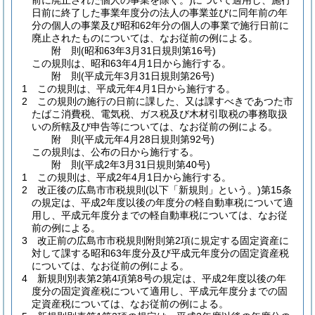
前に廃止された個人の事業を除く。)
について適用し、施行
日前に終了した事業年度分の法人の事業並びに同年前の年
分の個人の事業及び昭和62年分の個人の事業で施行日前に
廃止されたものについては、なお従前の例による。
附
則
(昭和63年3月31日
規則第16号)
この規則は、昭和63年4月1日から施行する。
附
則
(平成元年3月31日
規則第26号)
1
この規則は、平成元年4月1日から施行する。
2
この規則の施行の日前に課した、又は課すべきであつた市
たばこ消費税、電気税、ガス税及び木材引取税の事務取扱
いの所轄及び申告等については、なお従前の例による。
附
則
(平成元年4月28日
規則第92号)
この規則は、公布の日から施行する。
附
則
(平成2年3月31日
規則第40号)
1
この規則は、平成2年4月1日から施行する。
2
改正後の広島市市税規則
(以下「新規則」という。)
第15条
の規定は、平成2年度以後の年度分の軽自動車税について適
用し、平成元年度分までの軽自動車税については、なお従
前の例による。
3
改正前の広島市市税規則附則第2項に規定する固定資産に
対して課する昭和63年度分及び平成元年度分の固定資産税
については、なお従前の例による。
4
新規則別表第2第4項第8号の規定は、平成2年度以後の年
度分の固定資産税について適用し、平成元年度分までの固
定資産税については、なお従前の例による。