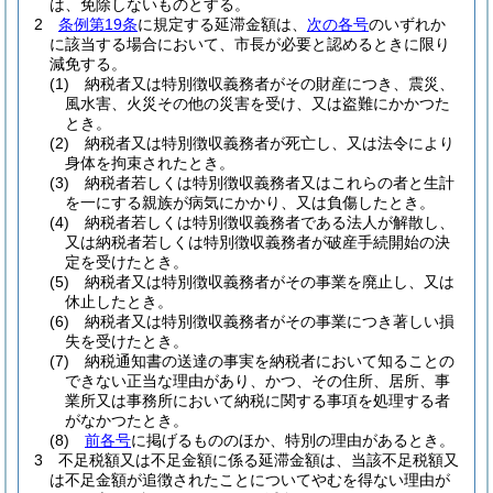
は、免除しないものとする。
2
条例第19条
に規定する延滞金額は、
次の各号
のいずれか
に該当する場合において、市長が必要と認めるときに限り
減免する。
(1)
納税者又は特別徴収義務者がその財産につき、震災、
風水害、火災その他の災害を受け、又は盗難にかかつた
とき。
(2)
納税者又は特別徴収義務者が死亡し、又は法令により
身体を拘束されたとき。
(3)
納税者若しくは特別徴収義務者又はこれらの者と生計
を一にする親族が病気にかかり、又は負傷したとき。
(4)
納税者若しくは特別徴収義務者である法人が解散し、
又は納税者若しくは特別徴収義務者が破産手続開始の決
定を受けたとき。
(5)
納税者又は特別徴収義務者がその事業を廃止し、又は
休止したとき。
(6)
納税者又は特別徴収義務者がその事業につき著しい損
失を受けたとき。
(7)
納税通知書の送達の事実を納税者において知ることの
できない正当な理由があり、かつ、その住所、居所、事
業所又は事務所において納税に関する事項を処理する者
がなかつたとき。
(8)
前各号
に掲げるもののほか、特別の理由があるとき。
3
不足税額又は不足金額に係る延滞金額は、当該不足税額又
は不足金額が追徴されたことについてやむを得ない理由が