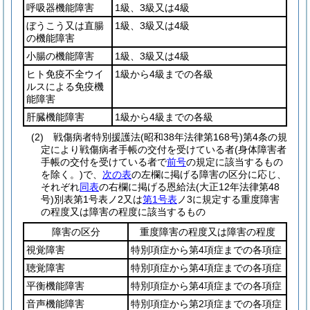
呼吸器機能障害
1級、3級又は4級
ぼうこう又は直腸
1級、3級又は4級
の機能障害
小腸の機能障害
1級、3級又は4級
ヒト免疫不全ウイ
1級から4級までの各級
ルスによる免疫機
能障害
肝臓機能障害
1級から4級までの各級
(2)
戦傷病者特別援護法
(昭和38年法律第168号)
第4条の規
定により戦傷病者手帳の交付を受けている者
(身体障害者
手帳の交付を受けている者で
前号
の規定に該当するもの
を除く。)
で、
次の表
の左欄に掲げる障害の区分に応じ、
それぞれ
同表
の右欄に掲げる恩給法
(大正12年法律第48
号)
別表第1号表ノ2又は
第1号表
ノ3に規定する重度障害
の程度又は障害の程度に該当するもの
障害の区分
重度障害の程度又は障害の程度
視覚障害
特別項症から第4項症までの各項症
聴覚障害
特別項症から第4項症までの各項症
平衡機能障害
特別項症から第4項症までの各項症
音声機能障害
特別項症から第2項症までの各項症