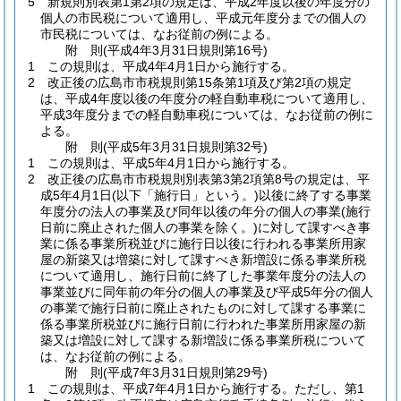
5
新規則別表第1第2項の規定は、平成2年度以後の年度分の
個人の市民税について適用し、平成元年度分までの個人の
市民税については、なお従前の例による。
附
則
(平成4年3月31日
規則第16号)
1
この規則は、平成4年4月1日から施行する。
2
改正後の広島市市税規則第15条第1項及び第2項の規定
は、平成4年度以後の年度分の軽自動車税について適用し、
平成3年度分までの軽自動車税については、なお従前の例に
よる。
附
則
(平成5年3月31日
規則第32号)
1
この規則は、平成5年4月1日から施行する。
2
改正後の広島市市税規則別表第3第2項第8号の規定は、平
成5年4月1日
(以下「施行日」という。)
以後に終了する事業
年度分の法人の事業及び同年以後の年分の個人の事業
(施行
日前に廃止された個人の事業を除く。)
に対して課すべき事
業に係る事業所税並びに施行日以後に行われる事業所用家
屋の新築又は増築に対して課すべき新増設に係る事業所税
について適用し、施行日前に終了した事業年度分の法人の
事業並びに同年前の年分の個人の事業及び平成5年分の個人
の事業で施行日前に廃止されたものに対して課する事業に
係る事業所税並びに施行日前に行われた事業所用家屋の新
築又は増設に対して課する新増設に係る事業所税について
は、なお従前の例による。
附
則
(平成7年3月31日
規則第29号)
1
この規則は、平成7年4月1日から施行する。
ただし、第1