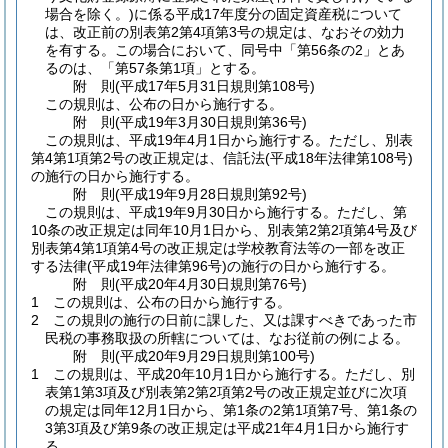
場合を除く。)
に係る平成17年度分の固定資産税について
は、改正前の別表第2第4項第3号の規定は、なおその効力
を有する。
この場合において、同号中「第56条の2」とあ
るのは、「第57条第1項」とする。
附
則
(平成17年5月31日
規則第108号)
この規則は、公布の日から施行する。
附
則
(平成19年3月30日
規則第36号)
この規則は、平成19年4月1日から施行する。
ただし、別表
第4第1項第2号の改正規定は、信託法
(平成18年法律第108号)
の施行の日から施行する。
附
則
(平成19年9月28日
規則第92号)
この規則は、平成19年9月30日から施行する。
ただし、第
10条の改正規定は同年10月1日から、別表第2第2項第4号及び
別表第4第1項第4号の改正規定は学校教育法等の一部を改正
する法律
(平成19年法律第96号)
の施行の日から施行する。
附
則
(平成20年4月30日
規則第76号)
1
この規則は、公布の日から施行する。
2
この規則の施行の日前に課した、又は課すべきであった市
民税の事務取扱の所轄については、なお従前の例による。
附
則
(平成20年9月29日
規則第100号)
1
この規則は、平成20年10月1日から施行する。
ただし、別
表第1第3項及び別表第2第2項第2号の改正規定並びに次項
の規定は同年12月1日から、第1条の2第1項第7号、第1条の
3第3項及び第9条の改正規定は平成21年4月1日から施行す
る。