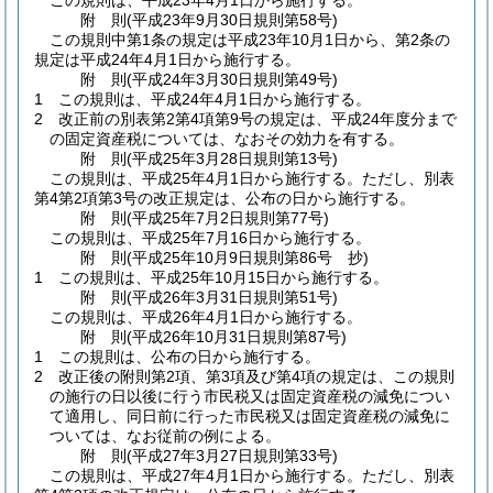
この規則は、平成23年4月1日から施行する。
附
則
(平成23年9月30日
規則第58号)
この規則中第1条の規定は平成23年10月1日から、第2条の
規定は平成24年4月1日から施行する。
附
則
(平成24年3月30日
規則第49号)
1
この規則は、平成24年4月1日から施行する。
2
改正前の別表第2第4項第9号の規定は、平成24年度分まで
の固定資産税については、なおその効力を有する。
附
則
(平成25年3月28日
規則第13号)
この規則は、平成25年4月1日から施行する。
ただし、別表
第4第2項第3号の改正規定は、公布の日から施行する。
附
則
(平成25年7月2日
規則第77号)
この規則は、平成25年7月16日から施行する。
附
則
(平成25年10月9日
規則第86号 抄)
1
この規則は、平成25年10月15日から施行する。
附
則
(平成26年3月31日
規則第51号)
この規則は、平成26年4月1日から施行する。
附
則
(平成26年10月31日
規則第87号)
1
この規則は、公布の日から施行する。
2
改正後の附則第2項、第3項及び第4項の規定は、この規則
の施行の日以後に行う市民税又は固定資産税の減免につい
て適用し、同日前に行った市民税又は固定資産税の減免に
ついては、なお従前の例による。
附
則
(平成27年3月27日
規則第33号)
この規則は、平成27年4月1日から施行する。
ただし、別表