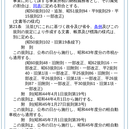
事業に対して課する事業所税の納税義務者とし、その減免
の割合は、
同表
に定める割合とする。
(昭50規則102・追加、昭51規則94・平9規則29・平
15規則23・一部改正)
(文書等の様式)
第21条
法並びにこれに基づく政令及び省令、
条例
及びこの
規則の規定により作成する文書、帳票及び標識の様式は、
別に定める。
(昭50規則102・旧第19条繰下)
附
則
この規則は、公布の日から施行し、昭和43年度分の市税か
ら適用する。
(昭60規則48・旧附則・一部改正、昭62規則16・一
部改正、昭63規則16・旧附則・一部改正、平2規則
40・旧第1項・一部改正、平25規則86・旧附則・一
部改正、平26規則51・旧第1項・一部改正、平26規
則87・旧附則・一部改正、平30規則61・旧第1項・
一部改正)
附
則
(昭和44年4月1日
規則第19号)
この規則は、昭和44年4月1日から施行する。
附
則
(昭和45年1月27日
規則第3号)
この規則は、公布の日から施行し、昭和44年度分の軽自動
車税から適用する。
附
則
(昭和45年7月1日
規則第39号)
この規則は、公布の日から施行し、昭和45年度分の軽自動