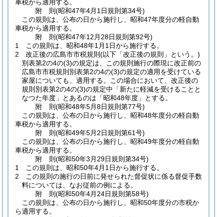
車税から適用する。
附
則
(昭和47年4月1日
規則第34号)
この規則は、公布の日から施行し、昭和47年度分の軽自動
車税から適用する。
附
則
(昭和47年12月28日
規則第92号)
1
この規則は、昭和48年1月1日から施行する。
2
改正後の広島市市税規則
(以下「改正後の規則」という。)
別表第2の4の
(3)
の規定は、この規則施行の際現に改正前の
広島市市税規則別表第2の4の
(3)
の規定の適用を受けている
家屋についても、適用する。
この場合において、改正後の
規則別表第2の4の
(3)
の規定中「新たに軽減を受けることと
なつた年度」とあるのは「昭和48年度」とする。
附
則
(昭和48年5月8日
規則第77号)
この規則は、公布の日から施行し、昭和48年度分の軽自動
車税から適用する。
附
則
(昭和49年5月2日
規則第61号)
この規則は、公布の日から施行し、昭和49年度分の軽自動
車税から適用する。
附
則
(昭和50年3月29日
規則第34号)
1
この規則は、昭和50年4月1日から施行する。
2
この規則の施行の日前に発せられた督促状に係る督促手数
料については、なお従前の例による。
附
則
(昭和50年4月24日
規則第58号)
この規則は、公布の日から施行し、昭和50年度分の市税か
ら適用する。