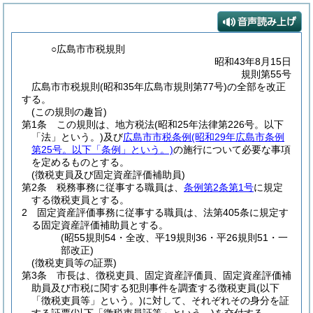
○広島市市税規則
昭和43年8月15日
規則第55号
広島市市税規則(昭和35年広島市規則第77号)の全部を改正
する。
(この規則の趣旨)
第1条
この規則は、地方税法
(昭和25年法律第226号。以下
「法」という。)
及び
広島市市税条例
(昭和29年広島市条例
第25号。以下「条例」という。)
の施行について必要な事項
を定めるものとする。
(徴税吏員及び固定資産評価補助員)
第2条
税務事務に従事する職員は、
条例第2条第1号
に規定
する徴税吏員とする。
2
固定資産評価事務に従事する職員は、法第405条に規定す
る固定資産評価補助員とする。
(昭55規則54・全改、平19規則36・平26規則51・一
部改正)
(徴税吏員等の証票)
第3条
市長は、徴税吏員、固定資産評価員、固定資産評価補
助員及び市税に関する犯則事件を調査する徴税吏員
(以下
「徴税吏員等」という。)
に対して、それぞれその身分を証