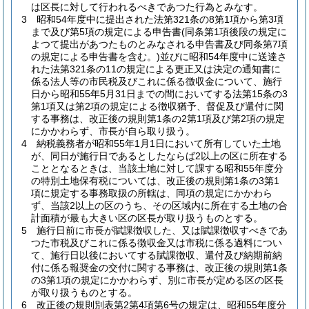
は区長に対して行われるべきであつた行為とみなす。
3
昭和54年度中に提出された法第321条の8第1項から第3項
まで及び第5項の規定による申告書
(同条第1項後段の規定に
よつて提出があつたものとみなされる申告書及び同条第7項
の規定による申告書を含む。)
並びに昭和54年度中に送達さ
れた法第321条の11の規定による更正又は決定の通知書に
係る法人等の市民税及びこれに係る徴収金について、施行
日から昭和55年5月31日までの間においてする法第15条の3
第1項又は第2項の規定による徴収猶予、督促及び還付に関
する事務は、改正後の規則第1条の2第1項及び第2項の規定
にかかわらず、市長が自ら取り扱う。
4
納税義務者が昭和55年1月1日において所有していた土地
が、同日が施行日であるとしたならば2以上の区に所在する
こととなるときは、当該土地に対して課する昭和55年度分
の特別土地保有税については、改正後の規則第1条の3第1
項に規定する事務取扱の所轄は、同項の規定にかかわら
ず、当該2以上の区のうち、その区域内に所在する土地の合
計面積が最も大きい区の区長が取り扱うものとする。
5
施行日前に市長が賦課徴収した、又は賦課徴収すべきであ
つた市税及びこれに係る徴収金又は市税に係る過料につい
て、施行日以後においてする賦課徴収、還付及び納期前納
付に係る報奨金の交付に関する事務は、改正後の規則第1条
の3第1項の規定にかかわらず、別に市長が定める区の区長
が取り扱うものとする。
6
改正後の規則別表第2第4項第6号の規定は、昭和55年度分