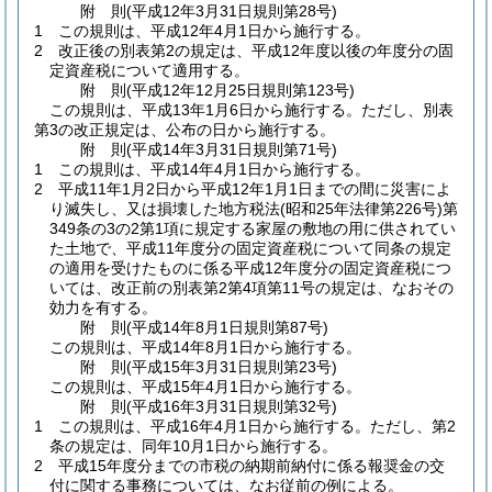
附
則
(平成12年3月31日
規則第28号)
1
この規則は、平成12年4月1日から施行する。
2
改正後の別表第2の規定は、平成12年度以後の年度分の固
定資産税について適用する。
附
則
(平成12年12月25日
規則第123号)
この規則は、平成13年1月6日から施行する。
ただし、別表
第3の改正規定は、公布の日から施行する。
附
則
(平成14年3月31日
規則第71号)
1
この規則は、平成14年4月1日から施行する。
2
平成11年1月2日から平成12年1月1日までの間に災害によ
り滅失し、又は損壊した地方税法
(昭和25年法律第226号)
第
349条の3の2第1項に規定する家屋の敷地の用に供されてい
た土地で、平成11年度分の固定資産税について同条の規定
の適用を受けたものに係る平成12年度分の固定資産税につ
いては、改正前の別表第2第4項第11号の規定は、なおその
効力を有する。
附
則
(平成14年8月1日
規則第87号)
この規則は、平成14年8月1日から施行する。
附
則
(平成15年3月31日
規則第23号)
この規則は、平成15年4月1日から施行する。
附
則
(平成16年3月31日
規則第32号)
1
この規則は、平成16年4月1日から施行する。
ただし、第2
条の規定は、同年10月1日から施行する。
2
平成15年度分までの市税の納期前納付に係る報奨金の交
付に関する事務については、なお従前の例による。