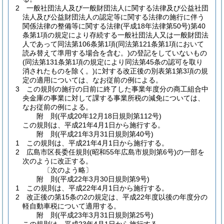
2
一般社団法人及び一般財団法人に関する法律及び公益社団
法人及び公益財団法人の認定等に関する法律の施行に伴う
関係法律の整備等に関する法律
(平成18年法律第50号)
第40
条第1項の規定により存続する一般社団法人又は一般財団法
人であって同法第106条第1項
(同法第121条第1項において
読み替えて準用する場合を含む。)
の登記をしていないもの
(同法第131条第1項の規定により同法第45条の認可を取り
消されたものを除く。)
に対する改正後の別表第1第3項の規
定の適用については、なお従前の例による。
3
この規則の施行の日前に終了した事業年度分の商工組合中
央金庫の事業に対して課する事業所税の減免については、
なお従前の例による。
附
則
(平成20年12月18日
規則第112号)
この規則は、平成21年4月1日から施行する。
附
則
(平成21年3月31日
規則第40号)
1
この規則は、平成21年4月1日から施行する。
2
広島市区長委任規則
(昭和55年広島市規則第6号)
の一部を
次のように改正する。
〔次のよう略〕
附
則
(平成22年3月30日
規則第9号)
1
この規則は、平成22年4月1日から施行する。
2
改正後の第15条の2の規定は、平成22年度以後の年度分の
軽自動車税について適用する。
附
則
(平成23年3月31日
規則第25号)