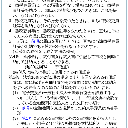
する証票
(以下「徴税吏員証等」という。)
を交付する。
2
徴税吏員等は、その職務を行なう場合においては、徴税吏
員証等を携帯し、関係人の請求があつたときは、これを提
示しなければならない。
3
徴税吏員等は、その身分を失つたときは、直ちに徴税吏員
証等を返納しなければならない。
4
徴税吏員等は、徴税吏員証等を失つたときは、直ちにその
てん末を市長に届け出なければならない。
5
市長は、
前項
の届出を受けたときは、直ちに当該徴税吏員
証等が無効である旨の公告を行なうものとする。
(延滞金の納付又は納入方法の特例)
第4条
延滞金は、納付書又は納入書に併記して市税と同時に
納付又は納入することができる。
(昭50規則34・一部改正)
(納付又は納入の委託に使用できる有価証券)
第5条
法第16条の2第1項の規定により市長が定める有価証
券は、次に掲げる有価証券でその券面金額が納付又は納入
をすべき徴収金の金額の合計額を超えないものとする。
(1)
電子交換所
(一般社団法人全国銀行協会が設置するも
の)
に加入している金融機関又はこれに代理交換の委託を
している金融機関を支払人とした先日付小切手
(2)
前号
の金融機関を支払場所とした約束手形又は為替手
形
(3)
第1号
に定める金融機関以外の金融機関を支払人とし
た先日付小切手又は当該金融機関を支払場所とした約束