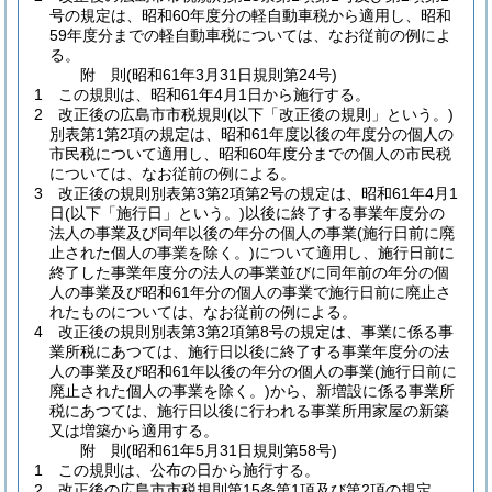
号の規定は、昭和60年度分の軽自動車税から適用し、昭和
59年度分までの軽自動車税については、なお従前の例によ
る。
附
則
(昭和61年3月31日
規則第24号)
1
この規則は、昭和61年4月1日から施行する。
2
改正後の広島市市税規則
(以下「改正後の規則」という。)
別表第1第2項の規定は、昭和61年度以後の年度分の個人の
市民税について適用し、昭和60年度分までの個人の市民税
については、なお従前の例による。
3
改正後の規則別表第3第2項第2号の規定は、昭和61年4月1
日
(以下「施行日」という。)
以後に終了する事業年度分の
法人の事業及び同年以後の年分の個人の事業
(施行日前に廃
止された個人の事業を除く。)
について適用し、施行日前に
終了した事業年度分の法人の事業並びに同年前の年分の個
人の事業及び昭和61年分の個人の事業で施行日前に廃止さ
れたものについては、なお従前の例による。
4
改正後の規則別表第3第2項第8号の規定は、事業に係る事
業所税にあつては、施行日以後に終了する事業年度分の法
人の事業及び昭和61年以後の年分の個人の事業
(施行日前に
廃止された個人の事業を除く。)
から、新増設に係る事業所
税にあつては、施行日以後に行われる事業所用家屋の新築
又は増築から適用する。
附
則
(昭和61年5月31日
規則第58号)
1
この規則は、公布の日から施行する。
2
改正後の広島市市税規則第15条第1項及び第2項の規定