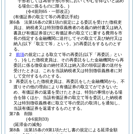
手形若しくは為替手形
(市長においてやむを得ないと認め
る場合に係るものに限る。)
(令4規則65・一部改正)
(有価証券の取立て等の再委託手続)
第6条
法第16条の2第1項の規定による委託を受けた徴税吏
員は、納税者又は特別徴収義務者の名義の納付書又は納入
書及び有価証券並びに有価証券の取立てに要する費用を市
長の指定する金融機関に送付してその取立て及び納付又は
納入
(以下「取立て等」という。)
の再委託をするものとす
る。
2
前項
の規定による取立て等の再委託
(以下「再委託」とい
う。)
をした徴税吏員は、その再委託をした金融機関から再
委託に係る徴収金の納付済又は納入済の領収証書の送付を
受けたときは、これを当該納税者又は特別徴収義務者に対
して交付するものとする。
3
再委託をした徴税吏員は、再委託をした金融機関から、不
渡りその他の理由により有価証券の取立てができないた
め、有価証券の返還を受けたときは、特別の事情がある場
合を除くほか、当該有価証券の取立て等を委託した納税者
又は特別徴収義務者に取立て等の受託の取消しを通知し、
当該有価証券を返還するものとする。
第7条
削除
(令6規則33)
(延滞金の減免)
第8条
法第15条の9第1項ただし書の規定による延滞金額