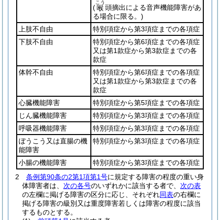
こう
(
頭摘出による音声機能障害があ
喉
る場合に限る。)
上肢不自由
特別項症から第3項症までの各項症
下肢不自由
特別項症から第6項症までの各項症
又は第1款症から第3款症までの各
款症
体幹不自由
特別項症から第6項症までの各項症
又は第1款症から第3款症までの各
款症
心臓機能障害
特別項症から第5項症までの各項症
じん臓機能障害
特別項症から第3項症までの各項症
呼吸器機能障害
特別項症から第3項症までの各項症
ぼうこう又は直腸の機
特別項症から第3項症までの各項症
能障害
小腸の機能障害
特別項症から第3項症までの各項症
2
条例第90条の2第1項第1号
に規定する障害の程度の重い身
体障害者は、
次の各号
のいずれかに該当する者で、
次の表
の左欄に掲げる障害の区分に応じ、それぞれ
同表
の右欄に
掲げる障害の級別又は重度障害若しくは障害の程度に該当
するものとする。