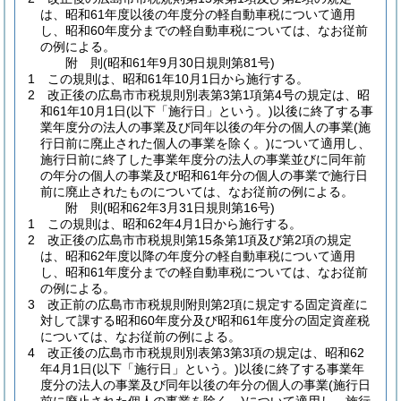
は、昭和61年度以後の年度分の軽自動車税について適用
し、昭和60年度分までの軽自動車税については、なお従前
の例による。
附
則
(昭和61年9月30日
規則第81号)
1
この規則は、昭和61年10月1日から施行する。
2
改正後の広島市市税規則別表第3第1項第4号の規定は、昭
和61年10月1日
(以下「施行日」という。)
以後に終了する事
業年度分の法人の事業及び同年以後の年分の個人の事業
(施
行日前に廃止された個人の事業を除く。)
について適用し、
施行日前に終了した事業年度分の法人の事業並びに同年前
の年分の個人の事業及び昭和61年分の個人の事業で施行日
前に廃止されたものについては、なお従前の例による。
附
則
(昭和62年3月31日
規則第16号)
1
この規則は、昭和62年4月1日から施行する。
2
改正後の広島市市税規則第15条第1項及び第2項の規定
は、昭和62年度以降の年度分の軽自動車税について適用
し、昭和61年度分までの軽自動車税については、なお従前
の例による。
3
改正前の広島市市税規則附則第2項に規定する固定資産に
対して課する昭和60年度分及び昭和61年度分の固定資産税
については、なお従前の例による。
4
改正後の広島市市税規則別表第3第3項の規定は、昭和62
年4月1日
(以下「施行日」という。)
以後に終了する事業年
度分の法人の事業及び同年以後の年分の個人の事業
(施行日