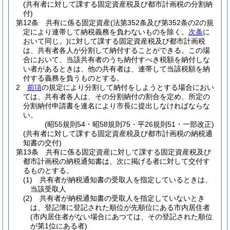
(共有者に対して課する固定資産税及び都市計画税の分割納
付)
第12条
共有に係る固定資産
(法第352条及び第352条の2の規
定により連帯して納税義務を負わないものを除く。
次条
に
おいて同じ。)
に対して課する固定資産税及び都市計画税
は、共有者各人が分割して納付することができる。
この場
合において、当該共有者のうち納付すべき税額を納付しな
い者があるときは、他の共有者は、連帯して当該税額を納
付する義務を負うものとする。
2
前項
の規定により分割して納付をしようとする場合におい
ては、共有者各人は、その分割納付の割合を定め、所定の
分割納付申請書を連名により市長に提出しなければならな
い。
(昭55規則54・昭58規則75・平26規則51・一部改正)
(共有者に対して課する固定資産税及び都市計画税の納税通
知書の交付)
第13条
共有に係る固定資産に対して課する固定資産税及び
都市計画税の納税通知書は、次に掲げる者に対して交付す
るものとする。
(1)
共有者が納税通知書の受取人を指定しているときは、
当該受取人
(2)
共有者が納税通知書の受取人を指定していないとき
は、登記簿に登記された順位が先順位にある市内居住者
(市内居住者がない場合にあつては、その登記された順位
が第1位にある者)