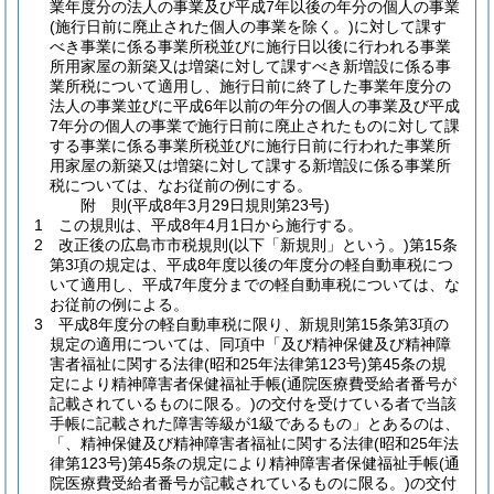
業年度分の法人の事業及び平成7年以後の年分の個人の事業
(施行日前に廃止された個人の事業を除く。)
に対して課す
べき事業に係る事業所税並びに施行日以後に行われる事業
所用家屋の新築又は増築に対して課すべき新増設に係る事
業所税について適用し、施行日前に終了した事業年度分の
法人の事業並びに平成6年以前の年分の個人の事業及び平成
7年分の個人の事業で施行日前に廃止されたものに対して課
する事業に係る事業所税並びに施行日前に行われた事業所
用家屋の新築又は増築に対して課する新増設に係る事業所
税については、なお従前の例にする。
附
則
(平成8年3月29日
規則第23号)
1
この規則は、平成8年4月1日から施行する。
2
改正後の広島市市税規則
(以下「新規則」という。)
第15条
第3項の規定は、平成8年度以後の年度分の軽自動車税につ
いて適用し、平成7年度分までの軽自動車税については、な
お従前の例による。
3
平成8年度分の軽自動車税に限り、新規則第15条第3項の
規定の適用については、同項中「及び精神保健及び精神障
害者福祉に関する法律
(昭和25年法律第123号)
第45条の規
定により精神障害者保健福祉手帳
(通院医療費受給者番号が
記載されているものに限る。)
の交付を受けている者で当該
手帳に記載された障害等級が1級であるもの」とあるのは、
「、精神保健及び精神障害者福祉に関する法律
(昭和25年法
律第123号)
第45条の規定により精神障害者保健福祉手帳
(通
院医療費受給者番号が記載されているものに限る。)
の交付