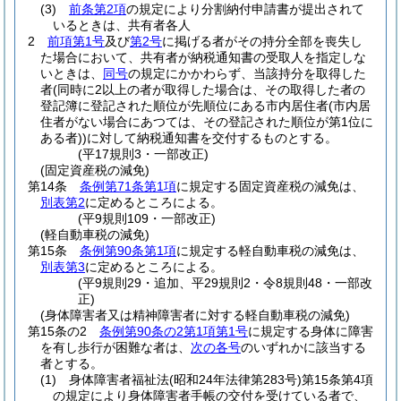
(3)
前条第2項
の規定により分割納付申請書が提出されて
いるときは、共有者各人
2
前項第1号
及び
第2号
に掲げる者がその持分全部を喪失し
た場合において、共有者が納税通知書の受取人を指定しな
いときは、
同号
の規定にかかわらず、当該持分を取得した
者
(同時に2以上の者が取得した場合は、その取得した者の
登記簿に登記された順位が先順位にある市内居住者
(市内居
住者がない場合にあつては、その登記された順位が第1位に
ある者)
)
に対して納税通知書を交付するものとする。
(平17規則3・一部改正)
(固定資産税の減免)
第14条
条例第71条第1項
に規定する固定資産税の減免は、
別表第2
に定めるところによる。
(平9規則109・一部改正)
(軽自動車税の減免)
第15条
条例第90条第1項
に規定する軽自動車税の減免は、
別表第3
に定めるところによる。
(平9規則29・追加、平29規則2・令8規則48・一部改
正)
(身体障害者又は精神障害者に対する軽自動車税の減免)
第15条の2
条例第90条の2第1項第1号
に規定する身体に障害
を有し歩行が困難な者は、
次の各号
のいずれかに該当する
者とする。
(1)
身体障害者福祉法
(昭和24年法律第283号)
第15条第4項
の規定により身体障害者手帳の交付を受けている者で、