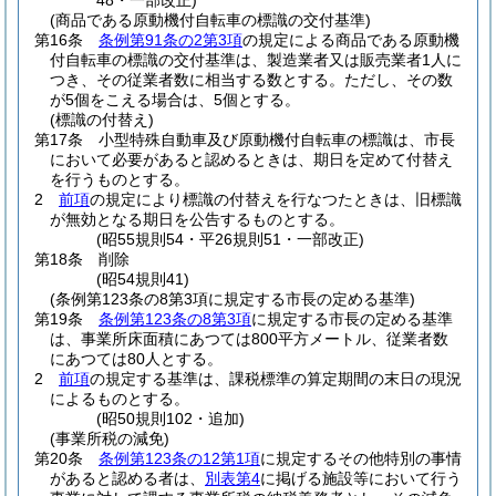
48・一部改正)
(商品である原動機付自転車の標識の交付基準)
第16条
条例第91条の2第3項
の規定による商品である原動機
付自転車の標識の交付基準は、製造業者又は販売業者1人に
つき、その従業者数に相当する数とする。
ただし、その数
が5個をこえる場合は、5個とする。
(標識の付替え)
第17条
小型特殊自動車及び原動機付自転車の標識は、市長
において必要があると認めるときは、期日を定めて付替え
を行うものとする。
2
前項
の規定により標識の付替えを行なつたときは、旧標識
が無効となる期日を公告するものとする。
(昭55規則54・平26規則51・一部改正)
第18条
削除
(昭54規則41)
(条例第123条の8第3項に規定する市長の定める基準)
第19条
条例第123条の8第3項
に規定する市長の定める基準
は、事業所床面積にあつては800平方メートル、従業者数
にあつては80人とする。
2
前項
の規定する基準は、課税標準の算定期間の末日の現況
によるものとする。
(昭50規則102・追加)
(事業所税の減免)
第20条
条例第123条の12第1項
に規定するその他特別の事情
があると認める者は、
別表第4
に掲げる施設等において行う