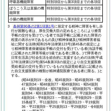
呼吸器機能障害
特別項症から第3項症までの各項症
ぼうこう又は直腸の機
特別項症から第3項症までの各項症
能障害
小腸の機能障害
特別項症から第3項症までの各項症
3
条例第90条の2第1項第1号
に規定する精神に障害を有し歩
行が困難な者は、厚生労働大臣の定めるところにより療育
手帳の交付を受けている者で当該手帳に記載された障害の
程度の表示がAであるもの及び精神保健及び精神障害者福
祉に関する法律
(昭和25年法律第123号)
第45条の規定によ
り精神障害者保健福祉手帳の交付を受けている者
(当該手帳
に記載された障害等級が1級である者に限る。)
で障害者の
日常生活及び社会生活を総合的に支援するための法律
(平成
17年法律第123号)
第54条第3項の規定により自立支援医療
受給者証の交付を受けているもの
(当該受給者証に記載され
た自立支援医療の種類が精神通院医療である者に限る。)
と
する。
(昭44規則19・全改、昭45規則3・昭45規則39・昭
47規則34・昭48規則77・昭49規則61・昭54規則
41・昭55規則54・昭57規則61・昭58規則75・昭60
規則94・昭61規則58・昭62規則16・平2規則40・平
4規則16・平8規則23・一部改正、平9規則29・旧第
15条繰下、平11規則31・平12規則123・平19規則
36・平22規則9・平25規則13・平29規則2・令8規則