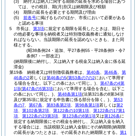
(3)
納付又は納入に関する期限の延長を求める場合にあつ
ては、その税目、期
(月)
別又は納期限及び税額
(4)
期限の延長を必要とする期間及び理由
(5)
前各号
に掲げるもののほか、市長において必要がある
と認める事項
5
市長は、
第3項
に規定する期限を延長したときは、期日そ
の他必要な事項を納税者又は特別徴収義務者に通知しなけ
ればならない。
当該期限の延長を認めないときも、また同
様とする。
(昭38条例24・追加、平27条例55・平28条例9・令7
条例7・一部改正)
(納期限後に納付し、又は納入する税金又は納入金に係る延
滞金)
第19条
納税者又は特別徴収義務者は、
第40条
、
第46条
、
第
46条の2
若しくは
第46条の5
(
第53条の7の2
において準用す
る場合を含む。以下この条において同じ。)
、
第47条の4第
1項
(
第47条の5第3項
において準用する場合を含む。以下こ
の条において同じ。)
、
第48条第1項
(法第321条の8第34項
及び第35項に規定する申告書に係る部分を除く。)
、
第53
条の7
、
第67条
、
第83条第2項
、
第98条第1項
若しくは
第2
項
、
第102条第2項
、
第122条の10第1項
、
第122条の17第1
項
、
第122条の23第3項
、
第123条の8第1項
又は
第126条
に
規定する納期限後にその税金を納付し、又は納入金を納入
する場合には、当該税額又は納入金額にその納期限
(納期限
の延長があつたときは、その延長された納期限とする。
第1