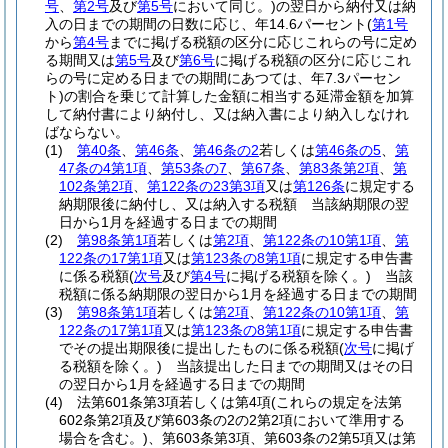
号
、
第2号
及び
第5号
において同じ。)
の翌日から納付又は納
入の日までの期間の日数に応じ、年14.6パーセント
(
第1号
から
第4号
までに掲げる税額の区分に応じこれらの号に定め
る期間又は
第5号
及び
第6号
に掲げる税額の区分に応じこれ
らの号に定める日までの期間にあつては、年7.3パーセン
ト)
の割合を乗じて計算した金額に相当する延滞金額を加算
して納付書により納付し、又は納入書により納入しなけれ
ばならない。
(1)
第40条
、
第46条
、
第46条の2
若しくは
第46条の5
、
第
47条の4第1項
、
第53条の7
、
第67条
、
第83条第2項
、
第
102条第2項
、
第122条の23第3項
又は
第126条
に規定する
納期限後に納付し、又は納入する税額 当該納期限の翌
日から1月を経過する日までの期間
(2)
第98条第1項
若しくは
第2項
、
第122条の10第1項
、
第
122条の17第1項
又は
第123条の8第1項
に規定する申告書
に係る税額
(
次号
及び
第4号
に掲げる税額を除く。)
当該
税額に係る納期限の翌日から1月を経過する日までの期間
(3)
第98条第1項
若しくは
第2項
、
第122条の10第1項
、
第
122条の17第1項
又は
第123条の8第1項
に規定する申告書
でその提出期限後に提出したものに係る税額
(
次号
に掲げ
る税額を除く。)
当該提出した日までの期間又はその日
の翌日から1月を経過する日までの期間
(4)
法第601条第3項若しくは第4項
(これらの規定を法第
602条第2項及び第603条の2の2第2項において準用する
場合を含む。)
、第603条第3項、第603条の2第5項又は第