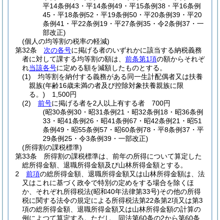
平14条例43・平14条例49・平15条例38・平16条例
45・平18条例52・平19条例50・平20条例39・平20
条例41・平22条例19・平27条例35・令2条例37・一
部改正)
(個人の均等割の税率の軽減)
第32条
次の各号
に掲げる者のいずれかに該当する納税義務
者に対して課する均等割の額は、
前条第1項
の額からそれぞ
れ
当該各号
に定める額を減額したものとする。
(1)
均等割を納付する義務がある同一生計配偶者又は扶養
親族
(年齢16歳未満の者及び控除対象扶養親族に限
る。)
1,500円
(2)
前号
に掲げる者を2人以上有する者 700円
(昭30条例30・昭31条例21・昭32条例18・昭36条例
33・昭41条例26・昭41条例67・昭42条例21・昭51
条例49・昭55条例57・昭60条例78・平8条例37・平
29条例25・令3条例39・一部改正)
(所得割の課税標準)
第33条
所得割の課税標準は、前年の所得について算定した
総所得金額、退職所得金額及び山林所得金額とする。
2
前項
の総所得金額、退職所得金額又は山林所得金額は、法
又はこれに基づく政令で特別の定めをする場合を除くほ
か、それぞれ所得税法
(昭和40年法律第33号)
その他の所得
税に関する法令の規定による所得税法第22条第2項又は第3
項の総所得金額、退職所得金額又は山林所得金額の計算の
例によつて算定する。
ただし、同法第60条の2から第60条