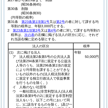
第27条から第29条まで
削除
(昭36条例45)
第30条
削除
(昭30条例30)
(均等割の税率)
第31条
第23条第1項第1号
又は
第2号
の者に対して課する均
等割の税率は、年額3,000円とする。
2
第23条第1項第3号
又は
第4号
の者に対して課する均等割の
税率は、
次の表
の左欄に掲げる法人の区分に応じ、それぞ
れ当該右欄に定める額とする。
法人の区分
税率
(1)
次に掲げる法人
年額
ア 法人税法第2条第5号の公共法人及
50,000円
び法第294条第7項に規定する公益法
人等のうち、法第296条第1項の規定
により均等割を課することができな
いもの以外のもの
(法人税法別表第2
に規定する独立行政法人で収益事業
を行うものを除く。)
イ 人格のない社団等
ウ 一般社団法人
(非営利型法人
(法人税
法第2条第9号の2に規定する非営利型
法人をいう。以下この号において同
じ。)
に該当するものを除く。)
及び一