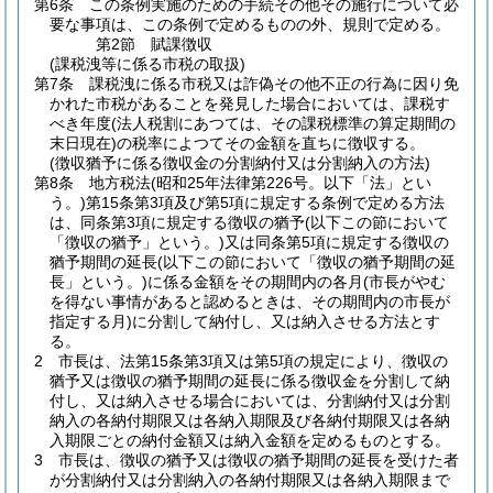
第6条
この条例実施のための手続その他その施行について必
要な事項は、この条例で定めるものの外、規則で定める。
第2節
賦課徴収
(課税洩等に係る市税の取扱)
第7条
課税洩に係る市税又は詐偽その他不正の行為に因り免
かれた市税があることを発見した場合においては、課税す
べき年度
(法人税割にあつては、その課税標準の算定期間の
末日現在)
の税率によつてその金額を直ちに徴収する。
(徴収猶予に係る徴収金の分割納付又は分割納入の方法)
第8条
地方税法
(昭和25年法律第226号。以下「法」とい
う。)
第15条第3項及び第5項に規定する条例で定める方法
は、同条第3項に規定する徴収の猶予
(以下この節において
「徴収の猶予」という。)
又は同条第5項に規定する徴収の
猶予期間の延長
(以下この節において「徴収の猶予期間の延
長」という。)
に係る金額をその期間内の各月
(市長がやむ
を得ない事情があると認めるときは、その期間内の市長が
指定する月)
に分割して納付し、又は納入させる方法とす
る。
2
市長は、法第15条第3項又は第5項の規定により、徴収の
猶予又は徴収の猶予期間の延長に係る徴収金を分割して納
付し、又は納入させる場合においては、分割納付又は分割
納入の各納付期限又は各納入期限及び各納付期限又は各納
入期限ごとの納付金額又は納入金額を定めるものとする。
3
市長は、徴収の猶予又は徴収の猶予期間の延長を受けた者
が分割納付又は分割納入の各納付期限又は各納入期限まで