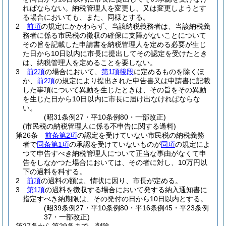
ればならない。
納税管理人を変更し、又は変更しようとす
る場合においても、また、同様とする。
2
前項
の規定にかかわらず、当該納税義務者は、当該納税義
務者に係る市民税の徴収の確保に支障がないことについて
その旨を記載した申請書を納税管理人を定める必要が生じ
た日から10日以内に市長に提出してその認定を受けたとき
は、納税管理人を定めることを要しない。
3
前2項
の場合において、
第1項後段
に定めるものを除くほ
か、
前2項
の規定により提出された申告書又は申請書に記載
した事項について異動を生じたときは、その旨をその異動
を生じた日から10日以内に市長に届け出なければならな
い。
(昭31条例27・平10条例80・一部改正)
(市民税の納税管理人に係る不申告に関する過料)
第26条
前条第2項
の認定を受けていない市民税の納税義務
者で
同条第1項
の承認を受けていないものが
同項
の規定によ
つて申告すべき納税管理人について正当な事由がなくて申
告をしなかつた場合においては、その者に対し、10万円以
下の過料を科する。
2
前項
の過料の額は、情状に因り、市長が定める。
3
第1項
の過料を徴収する場合において発する納入通知書に
指定すべき納期限は、その発付の日から10日以内とする。
(昭39条例27・平10条例80・平16条例45・平23条例
37・一部改正)