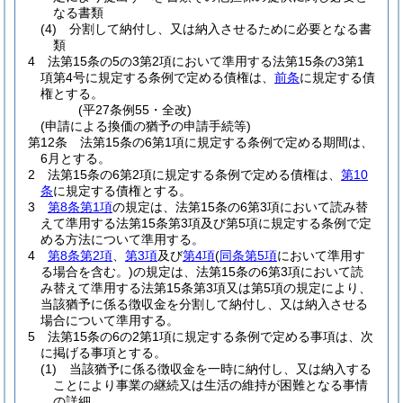
なる書類
(4)
分割して納付し、又は納入させるために必要となる書
類
4
法第15条の5の3第2項において準用する法第15条の3第1
項第4号に規定する条例で定める債権は、
前条
に規定する債
権とする。
(平27条例55・全改)
(申請による換価の猶予の申請手続等)
第12条
法第15条の6第1項に規定する条例で定める期間は、
6月とする。
2
法第15条の6第2項に規定する条例で定める債権は、
第10
条
に規定する債権とする。
3
第8条第1項
の規定は、法第15条の6第3項において読み替
えて準用する法第15条第3項及び第5項に規定する条例で定
める方法について準用する。
4
第8条第2項
、
第3項
及び
第4項
(
同条第5項
において準用す
る場合を含む。)
の規定は、法第15条の6第3項において読
み替えて準用する法第15条第3項又は第5項の規定により、
当該猶予に係る徴収金を分割して納付し、又は納入させる
場合について準用する。
5
法第15条の6の2第1項に規定する条例で定める事項は、次
に掲げる事項とする。
(1)
当該猶予に係る徴収金を一時に納付し、又は納入する
ことにより事業の継続又は生活の維持が困難となる事情
の詳細