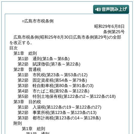
○広島市市税条例
昭和29年6月8日
条例第25号
広島市税条例(昭和25年8月30日広島市条例第29号)の全部
を改正する。
目次
第1章
総則
第1節
通則
(第1条～第6条)
第2節
賦課徴収
(第7条～第22条)
第2章
普通税
第1節
市民税
(第23条～第53条の12)
第2節
固定資産税
(第54条～第79条)
第3節
軽自動車税
(第80条～第91条の3)
第4節
市たばこ税
(第92条～第122条)
第5節
特別土地保有税
(第122条の2～第122条の18)
第3章
目的税
第1節
入湯税
(第122条の19～第122条の27)
第2節
事業所税
(第123条～第123条の13)
第3節
都市計画税
(第123条の14～第128条)
附則
第1章
総則