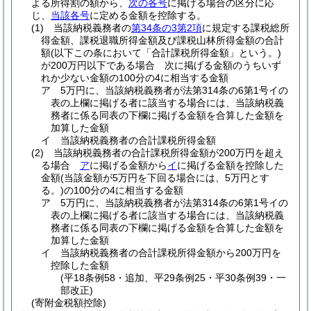
よる所得割の額から、
次の各号
に掲げる場合の区分に応
じ、
当該各号
に定める金額を控除する。
(1)
当該納税義務者の
第34条の3第2項
に規定する課税総所
得金額、課税退職所得金額及び課税山林所得金額の合計
額
(以下この条において「合計課税所得金額」という。)
が200万円以下である場合 次に掲げる金額のうちいず
れか少ない金額の100分の4に相当する金額
ア
5万円に、当該納税義務者が法第314条の6第1号イの
表の上欄に掲げる者に該当する場合には、当該納税義
務者に係る同表の下欄に掲げる金額を合算した金額を
加算した金額
イ
当該納税義務者の合計課税所得金額
(2)
当該納税義務者の合計課税所得金額が200万円を超え
る場合
ア
に掲げる金額から
イ
に掲げる金額を控除した
金額
(当該金額が5万円を下回る場合には、5万円とす
る。)
の100分の4に相当する金額
ア
5万円に、当該納税義務者が法第314条の6第1号イの
表の上欄に掲げる者に該当する場合には、当該納税義
務者に係る同表の下欄に掲げる金額を合算した金額を
加算した金額
イ
当該納税義務者の合計課税所得金額から200万円を
控除した金額
(平18条例58・追加、平29条例25・平30条例39・一
部改正)
(寄附金税額控除)