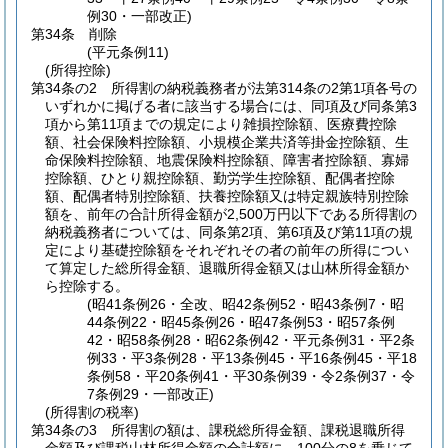
例30・一部改正)
第34条
削除
(平元条例11)
(所得控除)
第34条の2
所得割の納税義務者が法第314条の2第1項各号の
いずれかに掲げる者に該当する場合には、同項及び同条第3
項から第11項までの規定により雑損控除額、医療費控除
額、社会保険料控除額、小規模企業共済等掛金控除額、生
命保険料控除額、地震保険料控除額、障害者控除額、寡婦
控除額、ひとり親控除額、勤労学生控除額、配偶者控除
額、配偶者特別控除額、扶養控除額又は特定親族特別控除
額を、前年の合計所得金額が2,500万円以下である所得割の
納税義務者については、同条第2項、第6項及び第11項の規
定により基礎控除額をそれぞれその者の前年の所得につい
て算定した総所得金額、退職所得金額又は山林所得金額か
ら控除する。
(昭41条例26・全改、昭42条例52・昭43条例7・昭
44条例22・昭45条例26・昭47条例53・昭57条例
42・昭58条例28・昭62条例42・平元条例31・平2条
例33・平3条例28・平13条例45・平16条例45・平18
条例58・平20条例41・平30条例39・令2条例37・令
7条例29・一部改正)
(所得割の税率)
第34条の3
所得割の額は、課税総所得金額、課税退職所得