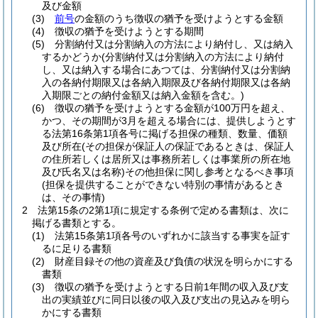
及び金額
(3)
前号
の金額のうち徴収の猶予を受けようとする金額
(4)
徴収の猶予を受けようとする期間
(5)
分割納付又は分割納入の方法により納付し、又は納入
するかどうか
(分割納付又は分割納入の方法により納付
し、又は納入する場合にあつては、分割納付又は分割納
入の各納付期限又は各納入期限及び各納付期限又は各納
入期限ごとの納付金額又は納入金額を含む。)
(6)
徴収の猶予を受けようとする金額が100万円を超え、
かつ、その期間が3月を超える場合には、提供しようとす
る法第16条第1項各号に掲げる担保の種類、数量、価額
及び所在
(その担保が保証人の保証であるときは、保証人
の住所若しくは居所又は事務所若しくは事業所の所在地
及び氏名又は名称)
その他担保に関し参考となるべき事項
(担保を提供することができない特別の事情があるとき
は、その事情)
2
法第15条の2第1項に規定する条例で定める書類は、次に
掲げる書類とする。
(1)
法第15条第1項各号のいずれかに該当する事実を証す
るに足りる書類
(2)
財産目録その他の資産及び負債の状況を明らかにする
書類
(3)
徴収の猶予を受けようとする日前1年間の収入及び支
出の実績並びに同日以後の収入及び支出の見込みを明ら
かにする書類