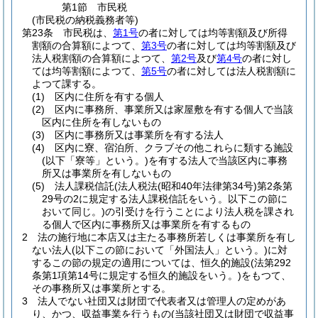
第1節
市民税
(市民税の納税義務者等)
第23条
市民税は、
第1号
の者に対しては均等割額及び所得
割額の合算額によつて、
第3号
の者に対しては均等割額及び
法人税割額の合算額によつて、
第2号
及び
第4号
の者に対し
ては均等割額によつて、
第5号
の者に対しては法人税割額に
よつて課する。
(1)
区内に住所を有する個人
(2)
区内に事務所、事業所又は家屋敷を有する個人で当該
区内に住所を有しないもの
(3)
区内に事務所又は事業所を有する法人
(4)
区内に寮、宿泊所、クラブその他これらに類する施設
(以下「寮等」という。)
を有する法人で当該区内に事務
所又は事業所を有しないもの
(5)
法人課税信託
(法人税法
(昭和40年法律第34号)
第2条第
29号の2に規定する法人課税信託をいう。以下この節に
おいて同じ。)
の引受けを行うことにより法人税を課され
る個人で区内に事務所又は事業所を有するもの
2
法の施行地に本店又は主たる事務所若しくは事業所を有し
ない法人
(以下この節において「外国法人」という。)
に対
するこの節の規定の適用については、恒久的施設
(法第292
条第1項第14号に規定する恒久的施設をいう。)
をもつて、
その事務所又は事業所とする。
3
法人でない社団又は財団で代表者又は管理人の定めがあ
り、かつ、収益事業を行うもの
(当該社団又は財団で収益事