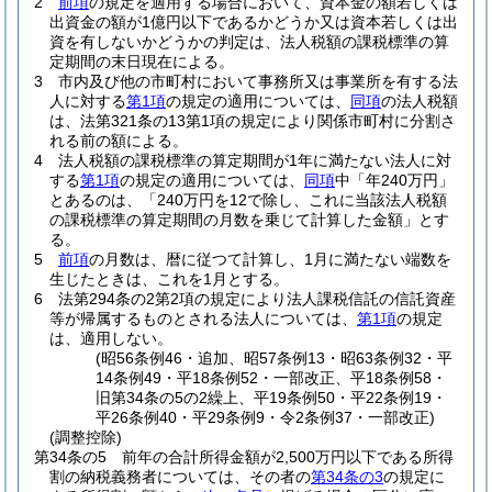
2
前項
の規定を適用する場合において、資本金の額若しくは
出資金の額が1億円以下であるかどうか又は資本若しくは出
資を有しないかどうかの判定は、法人税額の課税標準の算
定期間の末日現在による。
3
市内及び他の市町村において事務所又は事業所を有する法
人に対する
第1項
の規定の適用については、
同項
の法人税額
は、法第321条の13第1項の規定により関係市町村に分割さ
れる前の額による。
4
法人税額の課税標準の算定期間が1年に満たない法人に対
する
第1項
の規定の適用については、
同項
中「年240万円」
とあるのは、「240万円を12で除し、これに当該法人税額
の課税標準の算定期間の月数を乗じて計算した金額」とす
る。
5
前項
の月数は、暦に従つて計算し、1月に満たない端数を
生じたときは、これを1月とする。
6
法第294条の2第2項の規定により法人課税信託の信託資産
等が帰属するものとされる法人については、
第1項
の規定
は、適用しない。
(昭56条例46・追加、昭57条例13・昭63条例32・平
14条例49・平18条例52・一部改正、平18条例58・
旧第34条の5の2繰上、平19条例50・平22条例19・
平26条例40・平29条例9・令2条例37・一部改正)
(調整控除)
第34条の5
前年の合計所得金額が2,500万円以下である所得
割の納税義務者については、その者の
第34条の3
の規定に