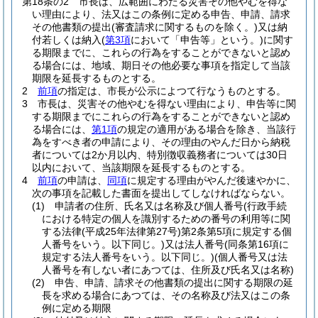
第18条の2
市長は、広範囲にわたる災害その他やむを得な
い理由により、法又はこの条例に定める申告、申請、請求
その他書類の提出
(審査請求に関するものを除く。)
又は納
付若しくは納入
(
第3項
において「申告等」という。)
に関す
る期限までに、これらの行為をすることができないと認め
る場合には、地域、期日その他必要な事項を指定して当該
期限を延長するものとする。
2
前項
の指定は、市長が公示によつて行なうものとする。
3
市長は、災害その他やむを得ない理由により、申告等に関
する期限までにこれらの行為をすることができないと認め
る場合には、
第1項
の規定の適用がある場合を除き、当該行
為をすべき者の申請により、その理由のやんだ日から納税
者については2か月以内、特別徴収義務者については30日
以内において、当該期限を延長するものとする。
4
前項
の申請は、
同項
に規定する理由がやんだ後速やかに、
次の事項を記載した書面を提出してしなければならない。
(1)
申請者の住所、氏名又は名称及び個人番号
(行政手続
における特定の個人を識別するための番号の利用等に関
する法律
(平成25年法律第27号)
第2条第5項に規定する個
人番号をいう。以下同じ。)
又は法人番号
(同条第16項に
規定する法人番号をいう。以下同じ。)
(個人番号又は法
人番号を有しない者にあつては、住所及び氏名又は名称)
(2)
申告、申請、請求その他書類の提出に関する期限の延
長を求める場合にあつては、その名称及び法又はこの条
例に定める期限