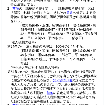
金額及び課税山林所得金額の合計額に、100分の8を乗じて
得た金額とする。
2
前項
の「課税総所得金額」、「課税退職所得金額」又は
「課税山林所得金額」とは、それぞれ
前条
の規定による控
除後の前年の総所得金額、退職所得金額又は山林所得金額
をいう。
(昭36条例45・追加、昭38条例11・昭41条例26・昭
48条例86・昭55条例57・昭59条例38・昭62条例
42・平元条例11・平3条例28・平6条例54・平9条例
46・平18条例58・平29条例25・一部改正)
(法人税割の税率)
第34条の4
法人税割の税率は、100分の8.4とする。
(昭36条例45・追加、昭40条例21・昭41条例26・昭
49条例41・昭56条例46・一部改正、平18条例58・
旧第34条の5繰上、平26条例40・平29条例9・一部
改正)
(中小法人等に対する課税の特例)
第34条の4の2
資本金の額若しくは出資金の額が1億円以下
である法人又は資本若しくは出資を有しない法人
(保険業法
に規定する相互会社を除き、
第23条第3項
の規定によつて
法人とみなされるものを含む。)
で、法人税割の課税標準と
なる法人税額が年240万円以下であるものに対する各事業
年度分の法人税割額は、
前条
の規定を適用して計算して得
た法人税割額から当該法人税割額に8.4分の2.4を乗じて得
た額に相当する額を控除した金額とする。