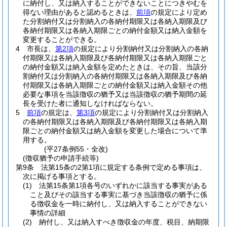
に納付し、又は納入することができないことにつきやむを
得ない理由があると認めるときは、
前項
の規定により定め
た分割納付又は分割納入の各納付期限又は各納入期限及び
各納付期限又は各納入期限ごとの納付金額又は納入金額を
変更することができる。
4
市長は、
第2項
の規定により分割納付又は分割納入の各納
付期限又は各納入期限及び各納付期限又は各納入期限ごと
の納付金額又は納入金額を定めたときは、その旨、当該分
割納付又は分割納入の各納付期限又は各納入期限及び各納
付期限又は各納入期限ごとの納付金額又は納入金額その他
必要な事項を当該徴収の猶予又は当該徴収の猶予期間の延
長を受けた者に通知しなければならない。
5
前項
の規定は、
第3項
の規定により分割納付又は分割納入
の各納付期限又は各納入期限及び各納付期限又は各納入期
限ごとの納付金額又は納入金額を変更した場合について準
用する。
(平27条例55・全改)
(徴収猶予の申請手続等)
第9条
法第15条の2第1項に規定する条例で定める事項は、
次に掲げる事項とする。
(1)
法第15条第1項各号のいずれかに該当する事実がある
こと及びその該当する事実に基づき当該徴収の猶予に係
る徴収金を一時に納付し、又は納入することができない
事情の詳細
(2)
納付し、又は納入すべき徴収金の年度、税目、納期限