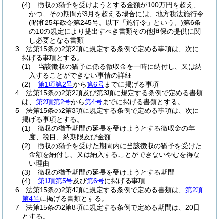
(4)
徴収の猶予を受けようとする金額が100万円を超え、
かつ、その期間が3月を超える場合には、地方税法施行令
(昭和25年政令第245号。以下「施行令」という。)
第6条
の10の規定により提出すべき書類その他担保の提供に関
し必要となる書類
3
法第15条の2第2項に規定する条例で定める事項は、次に
掲げる事項とする。
(1)
当該徴収の猶予に係る徴収金を一時に納付し、又は納
入することができない事情の詳細
(2)
第1項第2号
から
第6号
までに掲げる事項
4
法第15条の2第2項及び第3項に規定する条例で定める書類
は、
第2項第2号
から
第4号
までに掲げる書類とする。
5
法第15条の2第3項に規定する条例で定める事項は、次に
掲げる事項とする。
(1)
徴収の猶予期間の延長を受けようとする徴収金の年
度、税目、納期限及び金額
(2)
徴収の猶予を受けた期間内に当該徴収の猶予を受けた
金額を納付し、又は納入することができないやむを得な
い理由
(3)
徴収の猶予期間の延長を受けようとする期間
(4)
第1項第5号
及び
第6号
に掲げる事項
6
法第15条の2第4項に規定する条例で定める書類は、
第2項
第4号
に掲げる書類とする。
7
法第15条の2第8項に規定する条例で定める期間は、20日
とする。