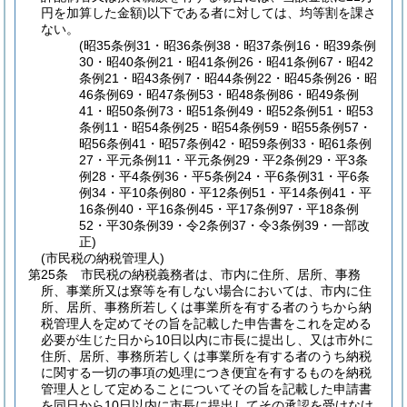
円を加算した金額)
以下である者に対しては、均等割を課さ
ない。
(昭35条例31・昭36条例38・昭37条例16・昭39条例
30・昭40条例21・昭41条例26・昭41条例67・昭42
条例21・昭43条例7・昭44条例22・昭45条例26・昭
46条例69・昭47条例53・昭48条例86・昭49条例
41・昭50条例73・昭51条例49・昭52条例51・昭53
条例11・昭54条例25・昭54条例59・昭55条例57・
昭56条例41・昭57条例42・昭59条例33・昭61条例
27・平元条例11・平元条例29・平2条例29・平3条
例28・平4条例36・平5条例24・平6条例31・平6条
例34・平10条例80・平12条例51・平14条例41・平
16条例40・平16条例45・平17条例97・平18条例
52・平30条例39・令2条例37・令3条例39・一部改
正)
(市民税の納税管理人)
第25条
市民税の納税義務者は、市内に住所、居所、事務
所、事業所又は寮等を有しない場合においては、市内に住
所、居所、事務所若しくは事業所を有する者のうちから納
税管理人を定めてその旨を記載した申告書をこれを定める
必要が生じた日から10日以内に市長に提出し、又は市外に
住所、居所、事務所若しくは事業所を有する者のうち納税
に関する一切の事項の処理につき便宜を有するものを納税
管理人として定めることについてその旨を記載した申請書
を同日から10日以内に市長に提出してその承認を受けなけ