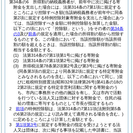
第34条の6
所得割の納税義務者が、前年中に次に掲げる寄
附金を支出した場合には、法第314条の7第1項に規定する
ところにより控除すべき額
(当該納税義務者が前年中に同条
第2項に規定する特例控除対象寄附金を支出した場合にあつ
ては、当該控除すべき金額に特例控除額を加算した金額。
以下この項において「控除額」という。)
をその者の
第34条
の3
及び
前条
の規定を適用した場合の所得割の額から控除す
るものとする。
この場合において、当該控除額が当該所得
割の額を超えるときは、当該控除額は、当該所得割の額に
相当する金額とする。
(1)
法第314条の7第1項第1号に掲げる寄附金
(2)
法第314条の7第1項第2号に掲げる寄附金
(3)
所得税法第78条第2項第2号及び第3号に掲げる寄附金
(同条第3項の規定により同条第2項に規定する特定寄附金
とみなされるものを含む。以下この条において同じ。)
並
びに租税特別措置法
(昭和32年法律第26号)
第41条の18の
2第2項に規定する特定非営利活動に関する寄附金のう
ち、市内に事務所その他の施設を有し、又は市内で活動
を行つている法人又は団体に対する寄附金で、住民の福
祉の増進に寄与するものとして市長が指定するもの
2
前項
の特例控除額は、法第314条の7第11項
(法附則第5条
の6第2項の規定により読み替えて適用される場合を含む。)
に定めるところにより計算した金額とする。
3
第1項第3号
に規定する寄附金の指定を受けようとする法
人又は団体は、次に掲げる事項を記載した申請書に、当該