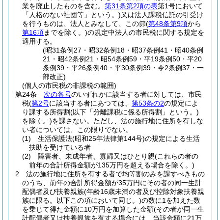
業を廃止したものを含む。
第31条第2項の表
第1号において
「人格のない社団等」という。)
又は法人課税信託の引受け
を行うものは、法人とみなして、この節
(
第48条第9項
から
第16項
までを除く。)
の規定中法人の市民税に関する規定を
適用する。
(昭31条例27・昭32条例18・昭37条例41・昭40条例
21・昭42条例21・昭54条例59・平19条例50・平20
条例39・平26条例40・平30条例39・令2条例37・一
部改正)
(個人の市民税の非課税の範囲)
第24条
次の各号
のいずれかに該当する者に対しては、市民
税
(
第2号
に該当する者にあつては、
第53条の2
の規定によ
り課する所得割
(以下「分離課税に係る所得割」という。)
を除く。)
を課さない。
ただし、法の施行地に住所を有しな
い者については、この限りでない。
(1)
生活保護法
(昭和25年法律第144号)
の規定による生活
扶助を受けている者
(2)
障害者、未成年者、寡婦又はひとり親
(これらの者の
前年の合計所得金額が135万円を超える場合を除く。)
2
法の施行地に住所を有する者で均等割のみを課すべきもの
のうち、前年の合計所得金額が35万円にその者の同一生計
配偶者及び扶養親族
(年齢16歳未満の者及び控除対象扶養親
族に限る。以下この項において同じ。)
の数に1を加えた数
を乗じて得た金額に10万円を加算した金額
(その者が同一生
計配偶者又は扶養親族を有する場合には、当該金額に21万