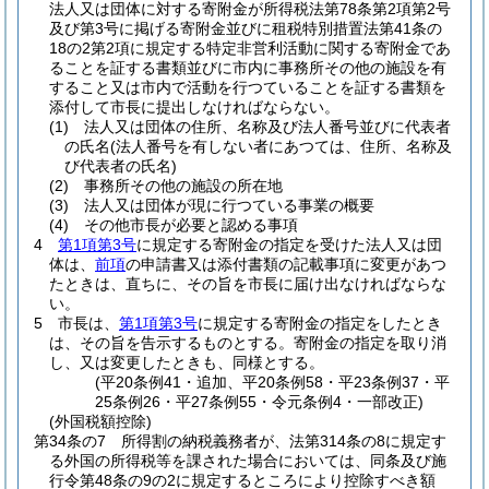
法人又は団体に対する寄附金が所得税法第78条第2項第2号
及び第3号に掲げる寄附金並びに租税特別措置法第41条の
18の2第2項に規定する特定非営利活動に関する寄附金であ
ることを証する書類並びに市内に事務所その他の施設を有
すること又は市内で活動を行つていることを証する書類を
添付して市長に提出しなければならない。
(1)
法人又は団体の住所、名称及び法人番号並びに代表者
の氏名
(法人番号を有しない者にあつては、住所、名称及
び代表者の氏名)
(2)
事務所その他の施設の所在地
(3)
法人又は団体が現に行つている事業の概要
(4)
その他市長が必要と認める事項
4
第1項第3号
に規定する寄附金の指定を受けた法人又は団
体は、
前項
の申請書又は添付書類の記載事項に変更があつ
たときは、直ちに、その旨を市長に届け出なければならな
い。
5
市長は、
第1項第3号
に規定する寄附金の指定をしたとき
は、その旨を告示するものとする。
寄附金の指定を取り消
し、又は変更したときも、同様とする。
(平20条例41・追加、平20条例58・平23条例37・平
25条例26・平27条例55・令元条例4・一部改正)
(外国税額控除)
第34条の7
所得割の納税義務者が、法第314条の8に規定す
る外国の所得税等を課された場合においては、同条及び施
行令第48条の9の2に規定するところにより控除すべき額