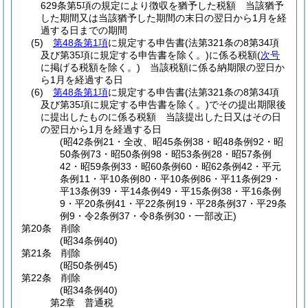
629条第5項の規定により徴収を猶予した税額 当該猶予
した期間又は当該猶予した期間の末日の翌日から1月を経
過する日までの期間
(5)
第48条第1項
に規定する申告書
(法第321条の8第34項
及び第35項に規定する申告書を除く。)
に係る税額
(
次号
に掲げる税額を除く。)
当該税額に係る納期限の翌日か
ら1月を経過する日
(6)
第48条第1項
に規定する申告書
(法第321条の8第34項
及び第35項に規定する申告書を除く。)
でその提出期限後
に提出したものに係る税額 当該提出した日又はその日
の翌日から1月を経過する日
(昭42条例21・全改、昭45条例38・昭48条例92・昭
50条例73・昭50条例98・昭53条例28・昭57条例
42・昭59条例33・昭60条例60・昭62条例42・平元
条例11・平10条例80・平10条例86・平11条例29・
平13条例39・平14条例49・平15条例38・平16条例
9・平20条例41・平22条例19・平28条例37・平29条
例9・令2条例37・令8条例30・一部改正)
第20条
削除
(昭34条例40)
第21条
削除
(昭50条例45)
第22条
削除
(昭34条例40)
第2章
普通税