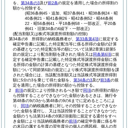
を、
第34条の3
及び
前2条
の規定を適用した場合の所得割の
額から控除する。
(昭36条例45・追加、昭37条例41・昭38条例24・昭
40条例21・昭41条例26・昭42条例52・昭44条例
22・昭56条例41・平18条例58・一部改正、平20条
例41・旧第34条の6繰下・一部改正)
(配当割額又は株式等譲渡所得割額の控除)
第34条の8
所得割の納税義務者が、
第33条第4項
に規定する
確定申告書に記載した特定配当等に係る所得の金額の計算
の基礎となつた特定配当等の額について法第2章第1節第5
款の規定により配当割額を課された場合又は
同条第6項
に規
定する確定申告書に記載した特定株式等譲渡所得金額に係
る所得の金額の計算の基礎となつた特定株式等譲渡所得金
額について同節第6款の規定により株式等譲渡所得割額を課
された場合には、当該配当割額又は当該株式等譲渡所得割
額に5分の3を乗じて得た金額を、
第34条の3
及び
前3条
の規
定を適用した場合の所得割の額から控除する。
2
前項
の規定により控除されるべき額で
同項
の所得割の額か
ら控除することができなかつた金額があるときは、施行令
第48条の9の3から第48条の9の6までに定めるところによ
り、
同項
の納税義務者に対しその控除することができなか
つた金額を還付し、又は当該控除することができなかつた
金額のうち法第314条の9第2項後段に規定する還付をすべ
き金額により当該納税義務者の
前項
の確定申告書に係る年
の末日の属する年度の翌年度分の個人の県民税、個人の市