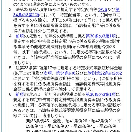
の4までの規定の例によらないものとする。
3
法第23条第1項第15号に規定する特定配当等
(
次項
及び
第
34条の8第1項
において「特定配当等」という。)
(同号ロに
掲げるものを除く。以下この項において同じ。)
に係る所得
を有する者に係る総所得金額は、当該特定配当等に係る所
得の金額を除外して算定する。
4
前項
の規定は、前年分の所得税に係る
第36条の3第1項
に
規定する確定申告書に特定配当等に係る所得の明細に関す
る事項その他地方税法施行規則
(昭和29年総理府令第23
号。以下「施行規則」という。)
に定める事項の記載がある
ときは、当該特定配当等に係る所得の金額については、適
用しない。
5
法第23条第1項第17号に規定する特定株式等譲渡所得金額
(以下この項及び
次項
、
第34条の8
並びに
附則第22条の2の2
において「特定株式等譲渡所得金額」という。)
に係る所得
を有する者に係る総所得金額は、当該特定株式等譲渡所得
金額に係る所得の金額を除外して算定する。
6
前項
の規定は、前年分の所得税に係る
第36条の3第1項
に
規定する確定申告書に特定株式等譲渡所得金額に係る所得
の明細に関する事項その他施行規則に定める事項の記載が
あるときは、当該特定株式等譲渡所得金額に係る所得の金
額については、適用しない。
(昭36条例45・全改、昭41条例26・昭42条例21・平
15条例43・平17条例97・平20条例41・平25条例
33・平27条例40・平29条例25・令4条例30・令8条