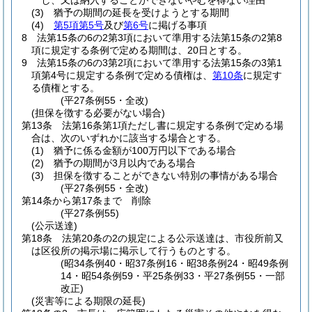
し、又は納入することができないやむを得ない理由
(3)
猶予の期間の延長を受けようとする期間
(4)
第5項第5号
及び
第6号
に掲げる事項
8
法第15条の6の2第3項において準用する法第15条の2第8
項に規定する条例で定める期間は、20日とする。
9
法第15条の6の3第2項において準用する法第15条の3第1
項第4号に規定する条例で定める債権は、
第10条
に規定す
る債権とする。
(平27条例55・全改)
(担保を徴する必要がない場合)
第13条
法第16条第1項ただし書に規定する条例で定める場
合は、次のいずれかに該当する場合とする。
(1)
猶予に係る金額が100万円以下である場合
(2)
猶予の期間が3月以内である場合
(3)
担保を徴することができない特別の事情がある場合
(平27条例55・全改)
第14条から第17条まで
削除
(平27条例55)
(公示送達)
第18条
法第20条の2の規定による公示送達は、市役所前又
は区役所の掲示場に掲示して行うものとする。
(昭34条例40・昭37条例16・昭38条例24・昭49条例
14・昭54条例59・平25条例33・平27条例55・一部
改正)
(災害等による期限の延長)