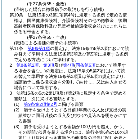
(平27条例55・全改)
(滞納した場合に徴収猶予の取消しを行う債権)
第10条
法第15条の3第1項第4号に規定する条例で定める債
権は、国民健康保険料、介護保険料その他の徴収金、後期
高齢者医療保険料及び児童福祉施設徴収金並びにこれらに
係る附帯金とする。
(平27条例55・全改)
(職権による換価の猶予の手続等)
第11条
第8条第1項
の規定は、法第15条の5第2項において読
み替えて準用する法第15条第3項及び第5項に規定する条例
で定める方法について準用する。
2
第8条第2項
、
第3項
及び
第4項
(
同条第5項
において準用す
る場合を含む。)
の規定は、法第15条の5第2項において読
み替えて準用する法第15条第3項又は第5項の規定により、
当該猶予に係る徴収金を分割して納付し、又は納入させる
場合について準用する。
3
法第15条の5の2第1項及び第2項に規定する条例で定める
書類は、次に掲げる書類とする。
(1)
第9条第2項第2号
に掲げる書類
(2)
猶予を受けようとする日前1年間の収入及び支出の実
績並びに同日以後の収入及び支出の見込みを明らかにす
る書類
(3)
猶予を受けようとする金額が100万円を超え、かつ、
その期間が3月を超える場合には、施行令第6条の10の規
定により提出すべき書類その他担保の提供に関し必要と