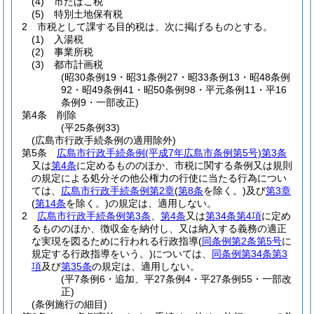
(4)
市たばこ税
(5)
特別土地保有税
2
市税として課する目的税は、次に掲げるものとする。
(1)
入湯税
(2)
事業所税
(3)
都市計画税
(昭30条例19・昭31条例27・昭33条例13・昭48条例
92・昭49条例41・昭50条例98・平元条例11・平16
条例9・一部改正)
第4条
削除
(平25条例33)
(広島市行政手続条例の適用除外)
第5条
広島市行政手続条例
(平成7年広島市条例第5号)
第3条
又は
第4条
に定めるもののほか、市税に関する条例又は規則
の規定による処分その他公権力の行使に当たる行為につい
ては、
広島市行政手続条例第2章
(
第8条
を除く。)
及び
第3章
(
第14条
を除く。)
の規定は、適用しない。
2
広島市行政手続条例第3条
、
第4条
又は
第34条第4項
に定め
るもののほか、徴収金を納付し、又は納入する義務の適正
な実現を図るために行われる行政指導
(
同条例第2条第5号
に
規定する行政指導をいう。)
については、
同条例第34条第3
項
及び
第35条
の規定は、適用しない。
(平7条例6・追加、平27条例4・平27条例55・一部改
正)
(条例施行の細目)