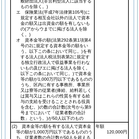
般財団法人
(非営利型法人に該当する
ものを除く。)
エ 保険業法
(平成7年法律第105号)
に
規定する相互会社以外の法人で資本
金の額又は出資金の額を有しないも
の
(アからウまでに掲げる法人を除
く。)
オ 資本金等の額
(法第292条第1項第4
号の2に規定する資本金等の額をい
う。以下この条において同じ。)
を有
する法人
(法人税法別表第2に規定す
る独立行政法人で収益事業を行わな
いもの及びエに掲げる法人を除く。
以下この条において同じ。)
で資本金
等の額が1,000万円以下であるものの
うち、区内に有する事務所、事業所
又は寮等の従業者
(俸給、給料若しく
は賞与又はこれらの性質を有する給
与の支給を受けることとされる役員
を含む。)
の数の合計数
(次号から第9
号までにおいて「従業者数の合計
数」という。)
が50人以下のもの
(2)
資本金等の額を有する法人で資本金
年額
等の額が1,000万円以下であるもののう
120,000円
ち、従業者数の合計数が50人を超える