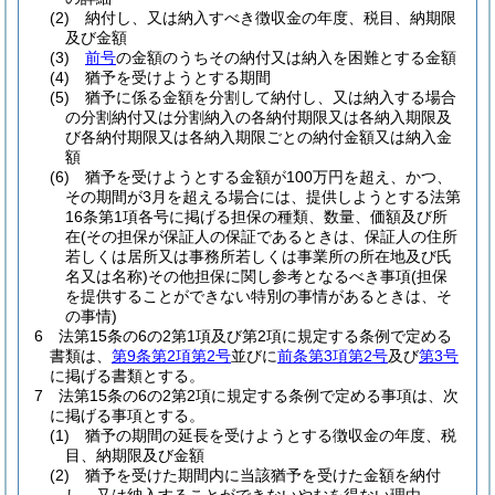
(2)
納付し、又は納入すべき徴収金の年度、税目、納期限
及び金額
(3)
前号
の金額のうちその納付又は納入を困難とする金額
(4)
猶予を受けようとする期間
(5)
猶予に係る金額を分割して納付し、又は納入する場合
の分割納付又は分割納入の各納付期限又は各納入期限及
び各納付期限又は各納入期限ごとの納付金額又は納入金
額
(6)
猶予を受けようとする金額が100万円を超え、かつ、
その期間が3月を超える場合には、提供しようとする法第
16条第1項各号に掲げる担保の種類、数量、価額及び所
在
(その担保が保証人の保証であるときは、保証人の住所
若しくは居所又は事務所若しくは事業所の所在地及び氏
名又は名称)
その他担保に関し参考となるべき事項
(担保
を提供することができない特別の事情があるときは、そ
の事情)
6
法第15条の6の2第1項及び第2項に規定する条例で定める
書類は、
第9条第2項第2号
並びに
前条第3項第2号
及び
第3号
に掲げる書類とする。
7
法第15条の6の2第2項に規定する条例で定める事項は、次
に掲げる事項とする。
(1)
猶予の期間の延長を受けようとする徴収金の年度、税
目、納期限及び金額
(2)
猶予を受けた期間内に当該猶予を受けた金額を納付