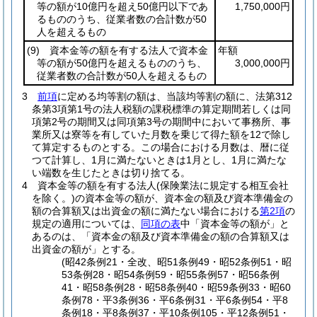
等の額が10億円を超え50億円以下であ
1,750,000円
るもののうち、従業者数の合計数が50
人を超えるもの
(9)
資本金等の額を有する法人で資本金
年額
等の額が50億円を超えるもののうち、
3,000,000円
従業者数の合計数が50人を超えるもの
3
前項
に定める均等割の額は、当該均等割の額に、法第312
条第3項第1号の法人税額の課税標準の算定期間若しくは同
項第2号の期間又は同項第3号の期間中において事務所、事
業所又は寮等を有していた月数を乗じて得た額を12で除し
て算定するものとする。
この場合における月数は、暦に従
つて計算し、1月に満たないときは1月とし、1月に満たな
い端数を生じたときは切り捨てる。
4
資本金等の額を有する法人
(保険業法に規定する相互会社
を除く。)
の資本金等の額が、資本金の額及び資本準備金の
額の合算額又は出資金の額に満たない場合における
第2項
の
規定の適用については、
同項の表
中「資本金等の額が」と
あるのは、「資本金の額及び資本準備金の額の合算額又は
出資金の額が」とする。
(昭42条例21・全改、昭51条例49・昭52条例51・昭
53条例28・昭54条例59・昭55条例57・昭56条例
41・昭58条例28・昭58条例40・昭59条例33・昭60
条例78・平3条例36・平6条例31・平6条例54・平8
条例18・平8条例37・平10条例105・平12条例51・