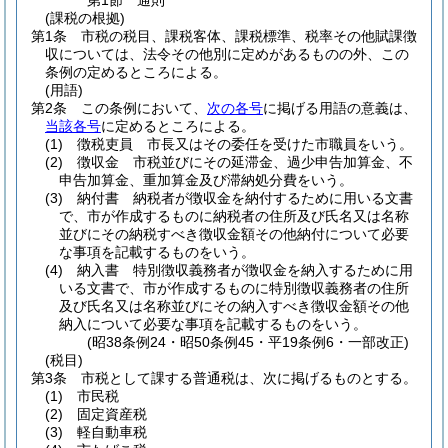
第1節
通則
(課税の根拠)
第1条
市税の税目、課税客体、課税標準、税率その他賦課徴
収については、法令その他別に定めがあるものの外、この
条例の定めるところによる。
(用語)
第2条
この条例において、
次の各号
に掲げる用語の意義は、
当該各号
に定めるところによる。
(1)
徴税吏員 市長又はその委任を受けた市職員をいう。
(2)
徴収金 市税並びにその延滞金、過少申告加算金、不
申告加算金、重加算金及び滞納処分費をいう。
(3)
納付書 納税者が徴収金を納付するために用いる文書
で、市が作成するものに納税者の住所及び氏名又は名称
並びにその納税すべき徴収金額その他納付について必要
な事項を記載するものをいう。
(4)
納入書 特別徴収義務者が徴収金を納入するために用
いる文書で、市が作成するものに特別徴収義務者の住所
及び氏名又は名称並びにその納入すべき徴収金額その他
納入について必要な事項を記載するものをいう。
(昭38条例24・昭50条例45・平19条例6・一部改正)
(税目)
第3条
市税として課する普通税は、次に掲げるものとする。
(1)
市民税
(2)
固定資産税
(3)
軽自動車税