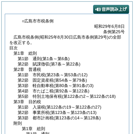
○広島市市税条例
昭和29年6月8日
条例第25号
広島市税条例(昭和25年8月30日広島市条例第29号)の全部
を改正する。
目次
第1章
総則
第1節
通則
(第1条～第6条)
第2節
賦課徴収
(第7条～第22条)
第2章
普通税
第1節
市民税
(第23条～第53条の12)
第2節
固定資産税
(第54条～第79条)
第3節
軽自動車税
(第80条～第91条の3)
第4節
市たばこ税
(第92条～第122条)
第5節
特別土地保有税
(第122条の2～第122条の18)
第3章
目的税
第1節
入湯税
(第122条の19～第122条の27)
第2節
事業所税
(第123条～第123条の13)
第3節
都市計画税
(第123条の14～第128条)
附則
第1章
総則