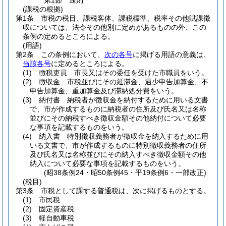
第1節
通則
(課税の根拠)
第1条
市税の税目、課税客体、課税標準、税率その他賦課徴
収については、法令その他別に定めがあるものの外、この
条例の定めるところによる。
(用語)
第2条
この条例において、
次の各号
に掲げる用語の意義は、
当該各号
に定めるところによる。
(1)
徴税吏員 市長又はその委任を受けた市職員をいう。
(2)
徴収金 市税並びにその延滞金、過少申告加算金、不
申告加算金、重加算金及び滞納処分費をいう。
(3)
納付書 納税者が徴収金を納付するために用いる文書
で、市が作成するものに納税者の住所及び氏名又は名称
並びにその納税すべき徴収金額その他納付について必要
な事項を記載するものをいう。
(4)
納入書 特別徴収義務者が徴収金を納入するために用
いる文書で、市が作成するものに特別徴収義務者の住所
及び氏名又は名称並びにその納入すべき徴収金額その他
納入について必要な事項を記載するものをいう。
(昭38条例24・昭50条例45・平19条例6・一部改正)
(税目)
第3条
市税として課する普通税は、次に掲げるものとする。
(1)
市民税
(2)
固定資産税
(3)
軽自動車税