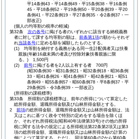
平14条例43・平14条例49・平15条例38・平16条例
45・平18条例52・平19条例50・平20条例39・平20
条例41・平22条例19・平27条例35・令2条例37・一
部改正)
(個人の均等割の税率の軽減)
第32条
次の各号
に掲げる者のいずれかに該当する納税義務
者に対して課する均等割の額は、
前条第1項
の額からそれぞ
れ
当該各号
に定める額を減額したものとする。
(1)
均等割を納付する義務がある同一生計配偶者又は扶養
親族
(年齢16歳未満の者及び控除対象扶養親族に限
る。)
1,500円
(2)
前号
に掲げる者を2人以上有する者 700円
(昭30条例30・昭31条例21・昭32条例18・昭36条例
33・昭41条例26・昭41条例67・昭42条例21・昭51
条例49・昭55条例57・昭60条例78・平8条例37・平
29条例25・令3条例39・一部改正)
(所得割の課税標準)
第33条
所得割の課税標準は、前年の所得について算定した
総所得金額、退職所得金額及び山林所得金額とする。
2
前項
の総所得金額、退職所得金額又は山林所得金額は、法
又はこれに基づく政令で特別の定めをする場合を除くほ
か、それぞれ所得税法
(昭和40年法律第33号)
その他の所得
税に関する法令の規定による所得税法第22条第2項又は第3
項の総所得金額、退職所得金額又は山林所得金額の計算の
例によつて算定する。
ただし、同法第60条の2から第60条