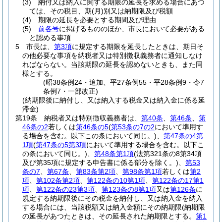
(3)
納付又は納入に関する期限の延長を求める場合にあつ
ては、その税目、期
(月)
別又は納期限及び税額
(4)
期限の延長を必要とする期間及び理由
(5)
前各号
に掲げるもののほか、市長において必要がある
と認める事項
5
市長は、
第3項
に規定する期限を延長したときは、期日そ
の他必要な事項を納税者又は特別徴収義務者に通知しなけ
ればならない。
当該期限の延長を認めないときも、また同
様とする。
(昭38条例24・追加、平27条例55・平28条例9・令7
条例7・一部改正)
(納期限後に納付し、又は納入する税金又は納入金に係る延
滞金)
第19条
納税者又は特別徴収義務者は、
第40条
、
第46条
、
第
46条の2
若しくは
第46条の5
(
第53条の7の2
において準用す
る場合を含む。以下この条において同じ。)
、
第47条の4第
1項
(
第47条の5第3項
において準用する場合を含む。以下こ
の条において同じ。)
、
第48条第1項
(法第321条の8第34項
及び第35項に規定する申告書に係る部分を除く。)
、
第53
条の7
、
第67条
、
第83条第2項
、
第98条第1項
若しくは
第2
項
、
第102条第2項
、
第122条の10第1項
、
第122条の17第1
項
、
第122条の23第3項
、
第123条の8第1項
又は
第126条
に
規定する納期限後にその税金を納付し、又は納入金を納入
する場合には、当該税額又は納入金額にその納期限
(納期限
の延長があつたときは、その延長された納期限とする。
第1