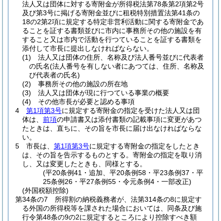
法人又は団体に対する寄附金が所得税法第78条第2項第2号
及び第3号に掲げる寄附金並びに租税特別措置法第41条の
18の2第2項に規定する特定非営利活動に関する寄附金であ
ることを証する書類並びに市内に事務所その他の施設を有
すること又は市内で活動を行つていることを証する書類を
添付して市長に提出しなければならない。
(1)
法人又は団体の住所、名称及び法人番号並びに代表者
の氏名
(法人番号を有しない者にあつては、住所、名称及
び代表者の氏名)
(2)
事務所その他の施設の所在地
(3)
法人又は団体が現に行つている事業の概要
(4)
その他市長が必要と認める事項
4
第1項第3号
に規定する寄附金の指定を受けた法人又は団
体は、
前項
の申請書又は添付書類の記載事項に変更があつ
たときは、直ちに、その旨を市長に届け出なければならな
い。
5
市長は、
第1項第3号
に規定する寄附金の指定をしたとき
は、その旨を告示するものとする。
寄附金の指定を取り消
し、又は変更したときも、同様とする。
(平20条例41・追加、平20条例58・平23条例37・平
25条例26・平27条例55・令元条例4・一部改正)
(外国税額控除)
第34条の7
所得割の納税義務者が、法第314条の8に規定す
る外国の所得税等を課された場合においては、同条及び施
行令第48条の9の2に規定するところにより控除すべき額