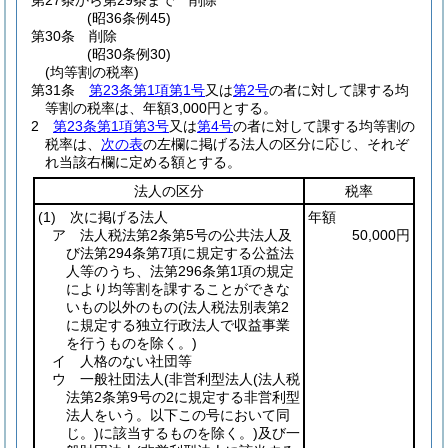
第27条から第29条まで
削除
(昭36条例45)
第30条
削除
(昭30条例30)
(均等割の税率)
第31条
第23条第1項第1号
又は
第2号
の者に対して課する均
等割の税率は、年額3,000円とする。
2
第23条第1項第3号
又は
第4号
の者に対して課する均等割の
税率は、
次の表
の左欄に掲げる法人の区分に応じ、それぞ
れ当該右欄に定める額とする。
法人の区分
税率
(1)
次に掲げる法人
年額
ア 法人税法第2条第5号の公共法人及
50,000円
び法第294条第7項に規定する公益法
人等のうち、法第296条第1項の規定
により均等割を課することができな
いもの以外のもの
(法人税法別表第2
に規定する独立行政法人で収益事業
を行うものを除く。)
イ 人格のない社団等
ウ 一般社団法人
(非営利型法人
(法人税
法第2条第9号の2に規定する非営利型
法人をいう。以下この号において同
じ。)
に該当するものを除く。)
及び一