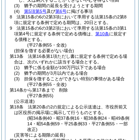
し、又は納入することができないやむを得ない理由
(3)
猶予の期間の延長を受けようとする期間
(4)
第5項第5号
及び
第6号
に掲げる事項
8
法第15条の6の2第3項において準用する法第15条の2第8
項に規定する条例で定める期間は、20日とする。
9
法第15条の6の3第2項において準用する法第15条の3第1
項第4号に規定する条例で定める債権は、
第10条
に規定す
る債権とする。
(平27条例55・全改)
(担保を徴する必要がない場合)
第13条
法第16条第1項ただし書に規定する条例で定める場
合は、次のいずれかに該当する場合とする。
(1)
猶予に係る金額が100万円以下である場合
(2)
猶予の期間が3月以内である場合
(3)
担保を徴することができない特別の事情がある場合
(平27条例55・全改)
第14条から第17条まで
削除
(平27条例55)
(公示送達)
第18条
法第20条の2の規定による公示送達は、市役所前又
は区役所の掲示場に掲示して行うものとする。
(昭34条例40・昭37条例16・昭38条例24・昭49条例
14・昭54条例59・平25条例33・平27条例55・一部
改正)
(災害等による期限の延長)