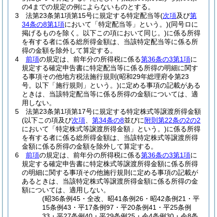
の4までの規定の例によらないものとする。
3
法第23条第1項第15号に規定する特定配当等
(
次項
及び
第
34条の8第1項
において「特定配当等」という。)
(同号ロに
掲げるものを除く。以下この項において同じ。)
に係る所得
を有する者に係る総所得金額は、当該特定配当等に係る所
得の金額を除外して算定する。
4
前項
の規定は、前年分の所得税に係る
第36条の3第1項
に
規定する確定申告書に特定配当等に係る所得の明細に関す
る事項その他地方税法施行規則
(昭和29年総理府令第23
号。以下「施行規則」という。)
に定める事項の記載がある
ときは、当該特定配当等に係る所得の金額については、適
用しない。
5
法第23条第1項第17号に規定する特定株式等譲渡所得金額
(以下この項及び
次項
、
第34条の8
並びに
附則第22条の2の2
において「特定株式等譲渡所得金額」という。)
に係る所得
を有する者に係る総所得金額は、当該特定株式等譲渡所得
金額に係る所得の金額を除外して算定する。
6
前項
の規定は、前年分の所得税に係る
第36条の3第1項
に
規定する確定申告書に特定株式等譲渡所得金額に係る所得
の明細に関する事項その他施行規則に定める事項の記載が
あるときは、当該特定株式等譲渡所得金額に係る所得の金
額については、適用しない。
(昭36条例45・全改、昭41条例26・昭42条例21・平
15条例43・平17条例97・平20条例41・平25条例
33・平27条例40・平29条例25・令4条例30・令8条