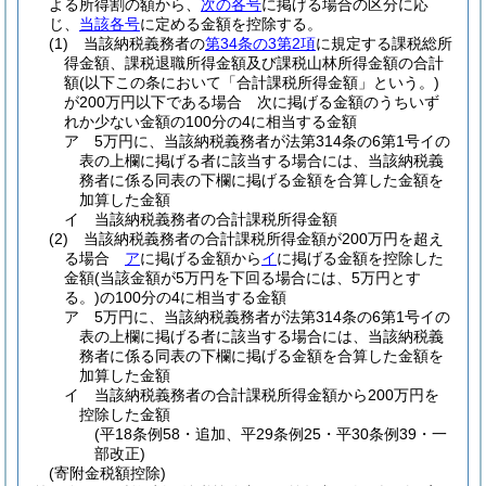
よる所得割の額から、
次の各号
に掲げる場合の区分に応
じ、
当該各号
に定める金額を控除する。
(1)
当該納税義務者の
第34条の3第2項
に規定する課税総所
得金額、課税退職所得金額及び課税山林所得金額の合計
額
(以下この条において「合計課税所得金額」という。)
が200万円以下である場合 次に掲げる金額のうちいず
れか少ない金額の100分の4に相当する金額
ア
5万円に、当該納税義務者が法第314条の6第1号イの
表の上欄に掲げる者に該当する場合には、当該納税義
務者に係る同表の下欄に掲げる金額を合算した金額を
加算した金額
イ
当該納税義務者の合計課税所得金額
(2)
当該納税義務者の合計課税所得金額が200万円を超え
る場合
ア
に掲げる金額から
イ
に掲げる金額を控除した
金額
(当該金額が5万円を下回る場合には、5万円とす
る。)
の100分の4に相当する金額
ア
5万円に、当該納税義務者が法第314条の6第1号イの
表の上欄に掲げる者に該当する場合には、当該納税義
務者に係る同表の下欄に掲げる金額を合算した金額を
加算した金額
イ
当該納税義務者の合計課税所得金額から200万円を
控除した金額
(平18条例58・追加、平29条例25・平30条例39・一
部改正)
(寄附金税額控除)