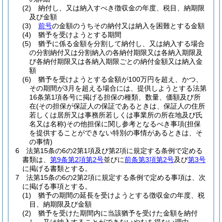
(2)
納付し、又は納入すべき徴収金の年度、税目、納期限
及び金額
(3)
前号
の金額のうちその納付又は納入を困難とする金額
(4)
猶予を受けようとする期間
(5)
猶予に係る金額を分割して納付し、又は納入する場合
の分割納付又は分割納入の各納付期限又は各納入期限及
び各納付期限又は各納入期限ごとの納付金額又は納入金
額
(6)
猶予を受けようとする金額が100万円を超え、かつ、
その期間が3月を超える場合には、提供しようとする法第
16条第1項各号に掲げる担保の種類、数量、価額及び所
在
(その担保が保証人の保証であるときは、保証人の住所
若しくは居所又は事務所若しくは事業所の所在地及び氏
名又は名称)
その他担保に関し参考となるべき事項
(担保
を提供することができない特別の事情があるときは、そ
の事情)
6
法第15条の6の2第1項及び第2項に規定する条例で定める
書類は、
第9条第2項第2号
並びに
前条第3項第2号
及び
第3号
に掲げる書類とする。
7
法第15条の6の2第2項に規定する条例で定める事項は、次
に掲げる事項とする。
(1)
猶予の期間の延長を受けようとする徴収金の年度、税
目、納期限及び金額
(2)
猶予を受けた期間内に当該猶予を受けた金額を納付