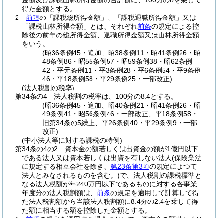
金額及び課税山林所得金額の合計額に、100分の8を乗じて
得た金額とする。
2
前項
の「課税総所得金額」、「課税退職所得金額」又は
「課税山林所得金額」とは、それぞれ
前条
の規定による控
除後の前年の総所得金額、退職所得金額又は山林所得金額
をいう。
(昭36条例45・追加、昭38条例11・昭41条例26・昭
48条例86・昭55条例57・昭59条例38・昭62条例
42・平元条例11・平3条例28・平6条例54・平9条例
46・平18条例58・平29条例25・一部改正)
(法人税割の税率)
第34条の4
法人税割の税率は、100分の8.4とする。
(昭36条例45・追加、昭40条例21・昭41条例26・昭
49条例41・昭56条例46・一部改正、平18条例58・
旧第34条の5繰上、平26条例40・平29条例9・一部
改正)
(中小法人等に対する課税の特例)
第34条の4の2
資本金の額若しくは出資金の額が1億円以下
である法人又は資本若しくは出資を有しない法人
(保険業法
に規定する相互会社を除き、
第23条第3項
の規定によつて
法人とみなされるものを含む。)
で、法人税割の課税標準と
なる法人税額が年240万円以下であるものに対する各事業
年度分の法人税割額は、
前条
の規定を適用して計算して得
た法人税割額から当該法人税割額に8.4分の2.4を乗じて得
た額に相当する額を控除した金額とする。