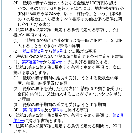
(4)
徴収の猶予を受けようとする金額が100万円を超え、
かつ、その期間が3月を超える場合には、地方税法施行令
(昭和25年政令第245号。以下「施行令」という。)
第6条
の10の規定により提出すべき書類その他担保の提供に関
し必要となる書類
3
法第15条の2第2項に規定する条例で定める事項は、次に
掲げる事項とする。
(1)
当該徴収の猶予に係る徴収金を一時に納付し、又は納
入することができない事情の詳細
(2)
第1項第2号
から
第6号
までに掲げる事項
4
法第15条の2第2項及び第3項に規定する条例で定める書類
は、
第2項第2号
から
第4号
までに掲げる書類とする。
5
法第15条の2第3項に規定する条例で定める事項は、次に
掲げる事項とする。
(1)
徴収の猶予期間の延長を受けようとする徴収金の年
度、税目、納期限及び金額
(2)
徴収の猶予を受けた期間内に当該徴収の猶予を受けた
金額を納付し、又は納入することができないやむを得な
い理由
(3)
徴収の猶予期間の延長を受けようとする期間
(4)
第1項第5号
及び
第6号
に掲げる事項
6
法第15条の2第4項に規定する条例で定める書類は、
第2項
第4号
に掲げる書類とする。
7
法第15条の2第8項に規定する条例で定める期間は、20日
とする。