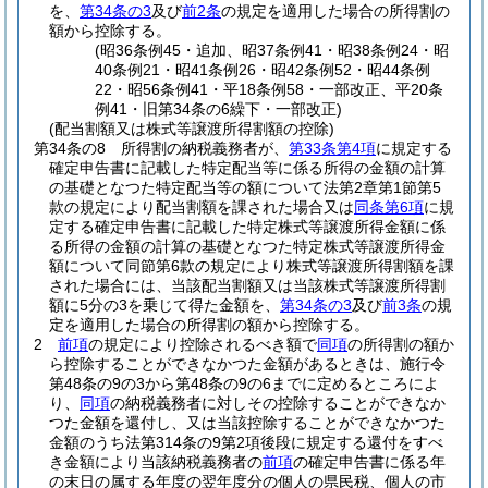
を、
第34条の3
及び
前2条
の規定を適用した場合の所得割の
額から控除する。
(昭36条例45・追加、昭37条例41・昭38条例24・昭
40条例21・昭41条例26・昭42条例52・昭44条例
22・昭56条例41・平18条例58・一部改正、平20条
例41・旧第34条の6繰下・一部改正)
(配当割額又は株式等譲渡所得割額の控除)
第34条の8
所得割の納税義務者が、
第33条第4項
に規定する
確定申告書に記載した特定配当等に係る所得の金額の計算
の基礎となつた特定配当等の額について法第2章第1節第5
款の規定により配当割額を課された場合又は
同条第6項
に規
定する確定申告書に記載した特定株式等譲渡所得金額に係
る所得の金額の計算の基礎となつた特定株式等譲渡所得金
額について同節第6款の規定により株式等譲渡所得割額を課
された場合には、当該配当割額又は当該株式等譲渡所得割
額に5分の3を乗じて得た金額を、
第34条の3
及び
前3条
の規
定を適用した場合の所得割の額から控除する。
2
前項
の規定により控除されるべき額で
同項
の所得割の額か
ら控除することができなかつた金額があるときは、施行令
第48条の9の3から第48条の9の6までに定めるところによ
り、
同項
の納税義務者に対しその控除することができなか
つた金額を還付し、又は当該控除することができなかつた
金額のうち法第314条の9第2項後段に規定する還付をすべ
き金額により当該納税義務者の
前項
の確定申告書に係る年
の末日の属する年度の翌年度分の個人の県民税、個人の市