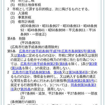
(4)
市たばこ税
(5)
特別土地保有税
2
市税として課する目的税は、次に掲げるものとする。
(1)
入湯税
(2)
事業所税
(3)
都市計画税
(昭30条例19・昭31条例27・昭33条例13・昭48条例
92・昭49条例41・昭50条例98・平元条例11・平16
条例9・一部改正)
第4条
削除
(平25条例33)
(広島市行政手続条例の適用除外)
第5条
広島市行政手続条例
(平成7年広島市条例第5号)
第3条
又は
第4条
に定めるもののほか、市税に関する条例又は規則
の規定による処分その他公権力の行使に当たる行為につい
ては、
広島市行政手続条例第2章
(
第8条
を除く。)
及び
第3章
(
第14条
を除く。)
の規定は、適用しない。
2
広島市行政手続条例第3条
、
第4条
又は
第34条第4項
に定め
るもののほか、徴収金を納付し、又は納入する義務の適正
な実現を図るために行われる行政指導
(
同条例第2条第5号
に
規定する行政指導をいう。)
については、
同条例第34条第3
項
及び
第35条
の規定は、適用しない。
(平7条例6・追加、平27条例4・平27条例55・一部改
正)
(条例施行の細目)