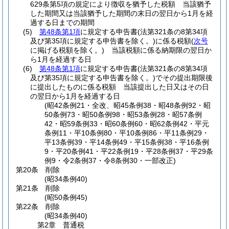
629条第5項の規定により徴収を猶予した税額 当該猶予
した期間又は当該猶予した期間の末日の翌日から1月を経
過する日までの期間
(5)
第48条第1項
に規定する申告書
(法第321条の8第34項
及び第35項に規定する申告書を除く。)
に係る税額
(
次号
に掲げる税額を除く。)
当該税額に係る納期限の翌日か
ら1月を経過する日
(6)
第48条第1項
に規定する申告書
(法第321条の8第34項
及び第35項に規定する申告書を除く。)
でその提出期限後
に提出したものに係る税額 当該提出した日又はその日
の翌日から1月を経過する日
(昭42条例21・全改、昭45条例38・昭48条例92・昭
50条例73・昭50条例98・昭53条例28・昭57条例
42・昭59条例33・昭60条例60・昭62条例42・平元
条例11・平10条例80・平10条例86・平11条例29・
平13条例39・平14条例49・平15条例38・平16条例
9・平20条例41・平22条例19・平28条例37・平29条
例9・令2条例37・令8条例30・一部改正)
第20条
削除
(昭34条例40)
第21条
削除
(昭50条例45)
第22条
削除
(昭34条例40)
第2章
普通税