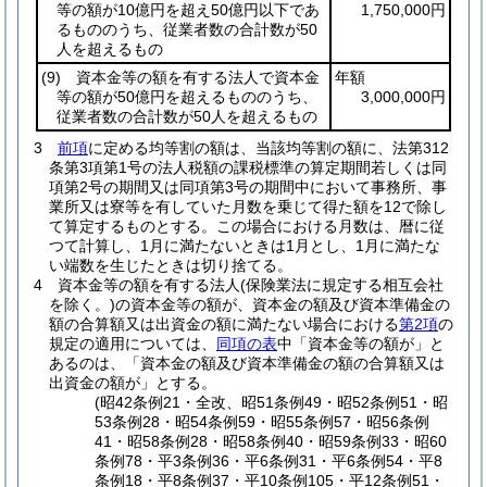
等の額が10億円を超え50億円以下であ
1,750,000円
るもののうち、従業者数の合計数が50
人を超えるもの
(9)
資本金等の額を有する法人で資本金
年額
等の額が50億円を超えるもののうち、
3,000,000円
従業者数の合計数が50人を超えるもの
3
前項
に定める均等割の額は、当該均等割の額に、法第312
条第3項第1号の法人税額の課税標準の算定期間若しくは同
項第2号の期間又は同項第3号の期間中において事務所、事
業所又は寮等を有していた月数を乗じて得た額を12で除し
て算定するものとする。
この場合における月数は、暦に従
つて計算し、1月に満たないときは1月とし、1月に満たな
い端数を生じたときは切り捨てる。
4
資本金等の額を有する法人
(保険業法に規定する相互会社
を除く。)
の資本金等の額が、資本金の額及び資本準備金の
額の合算額又は出資金の額に満たない場合における
第2項
の
規定の適用については、
同項の表
中「資本金等の額が」と
あるのは、「資本金の額及び資本準備金の額の合算額又は
出資金の額が」とする。
(昭42条例21・全改、昭51条例49・昭52条例51・昭
53条例28・昭54条例59・昭55条例57・昭56条例
41・昭58条例28・昭58条例40・昭59条例33・昭60
条例78・平3条例36・平6条例31・平6条例54・平8
条例18・平8条例37・平10条例105・平12条例51・