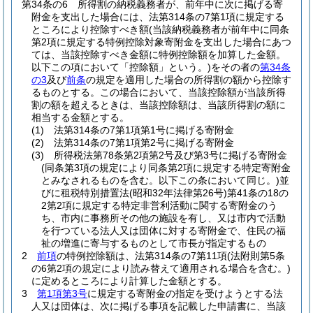
第34条の6
所得割の納税義務者が、前年中に次に掲げる寄
附金を支出した場合には、法第314条の7第1項に規定する
ところにより控除すべき額
(当該納税義務者が前年中に同条
第2項に規定する特例控除対象寄附金を支出した場合にあつ
ては、当該控除すべき金額に特例控除額を加算した金額。
以下この項において「控除額」という。)
をその者の
第34条
の3
及び
前条
の規定を適用した場合の所得割の額から控除す
るものとする。
この場合において、当該控除額が当該所得
割の額を超えるときは、当該控除額は、当該所得割の額に
相当する金額とする。
(1)
法第314条の7第1項第1号に掲げる寄附金
(2)
法第314条の7第1項第2号に掲げる寄附金
(3)
所得税法第78条第2項第2号及び第3号に掲げる寄附金
(同条第3項の規定により同条第2項に規定する特定寄附金
とみなされるものを含む。以下この条において同じ。)
並
びに租税特別措置法
(昭和32年法律第26号)
第41条の18の
2第2項に規定する特定非営利活動に関する寄附金のう
ち、市内に事務所その他の施設を有し、又は市内で活動
を行つている法人又は団体に対する寄附金で、住民の福
祉の増進に寄与するものとして市長が指定するもの
2
前項
の特例控除額は、法第314条の7第11項
(法附則第5条
の6第2項の規定により読み替えて適用される場合を含む。)
に定めるところにより計算した金額とする。
3
第1項第3号
に規定する寄附金の指定を受けようとする法
人又は団体は、次に掲げる事項を記載した申請書に、当該