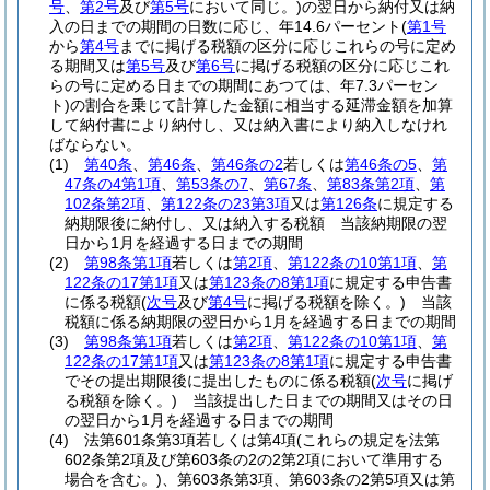
号
、
第2号
及び
第5号
において同じ。)
の翌日から納付又は納
入の日までの期間の日数に応じ、年14.6パーセント
(
第1号
から
第4号
までに掲げる税額の区分に応じこれらの号に定め
る期間又は
第5号
及び
第6号
に掲げる税額の区分に応じこれ
らの号に定める日までの期間にあつては、年7.3パーセン
ト)
の割合を乗じて計算した金額に相当する延滞金額を加算
して納付書により納付し、又は納入書により納入しなけれ
ばならない。
(1)
第40条
、
第46条
、
第46条の2
若しくは
第46条の5
、
第
47条の4第1項
、
第53条の7
、
第67条
、
第83条第2項
、
第
102条第2項
、
第122条の23第3項
又は
第126条
に規定する
納期限後に納付し、又は納入する税額 当該納期限の翌
日から1月を経過する日までの期間
(2)
第98条第1項
若しくは
第2項
、
第122条の10第1項
、
第
122条の17第1項
又は
第123条の8第1項
に規定する申告書
に係る税額
(
次号
及び
第4号
に掲げる税額を除く。)
当該
税額に係る納期限の翌日から1月を経過する日までの期間
(3)
第98条第1項
若しくは
第2項
、
第122条の10第1項
、
第
122条の17第1項
又は
第123条の8第1項
に規定する申告書
でその提出期限後に提出したものに係る税額
(
次号
に掲げ
る税額を除く。)
当該提出した日までの期間又はその日
の翌日から1月を経過する日までの期間
(4)
法第601条第3項若しくは第4項
(これらの規定を法第
602条第2項及び第603条の2の2第2項において準用する
場合を含む。)
、第603条第3項、第603条の2第5項又は第