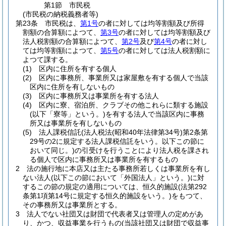
第1節
市民税
(市民税の納税義務者等)
第23条
市民税は、
第1号
の者に対しては均等割額及び所得
割額の合算額によつて、
第3号
の者に対しては均等割額及び
法人税割額の合算額によつて、
第2号
及び
第4号
の者に対し
ては均等割額によつて、
第5号
の者に対しては法人税割額に
よつて課する。
(1)
区内に住所を有する個人
(2)
区内に事務所、事業所又は家屋敷を有する個人で当該
区内に住所を有しないもの
(3)
区内に事務所又は事業所を有する法人
(4)
区内に寮、宿泊所、クラブその他これらに類する施設
(以下「寮等」という。)
を有する法人で当該区内に事務
所又は事業所を有しないもの
(5)
法人課税信託
(法人税法
(昭和40年法律第34号)
第2条第
29号の2に規定する法人課税信託をいう。以下この節に
おいて同じ。)
の引受けを行うことにより法人税を課され
る個人で区内に事務所又は事業所を有するもの
2
法の施行地に本店又は主たる事務所若しくは事業所を有し
ない法人
(以下この節において「外国法人」という。)
に対
するこの節の規定の適用については、恒久的施設
(法第292
条第1項第14号に規定する恒久的施設をいう。)
をもつて、
その事務所又は事業所とする。
3
法人でない社団又は財団で代表者又は管理人の定めがあ
り、かつ、収益事業を行うもの
(当該社団又は財団で収益事