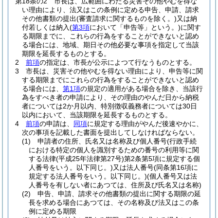
第18条の2
市長は、広範囲にわたる災害その他やむを得な
い理由により、法又はこの条例に定める申告、申請、請求
その他書類の提出
(審査請求に関するものを除く。)
又は納
付若しくは納入
(
第3項
において「申告等」という。)
に関す
る期限までに、これらの行為をすることができないと認め
る場合には、地域、期日その他必要な事項を指定して当該
期限を延長するものとする。
2
前項
の指定は、市長が公示によつて行なうものとする。
3
市長は、災害その他やむを得ない理由により、申告等に関
する期限までにこれらの行為をすることができないと認め
る場合には、
第1項
の規定の適用がある場合を除き、当該行
為をすべき者の申請により、その理由のやんだ日から納税
者については2か月以内、特別徴収義務者については30日
以内において、当該期限を延長するものとする。
4
前項
の申請は、
同項
に規定する理由がやんだ後速やかに、
次の事項を記載した書面を提出してしなければならない。
(1)
申請者の住所、氏名又は名称及び個人番号
(行政手続
における特定の個人を識別するための番号の利用等に関
する法律
(平成25年法律第27号)
第2条第5項に規定する個
人番号をいう。以下同じ。)
又は法人番号
(同条第16項に
規定する法人番号をいう。以下同じ。)
(個人番号又は法
人番号を有しない者にあつては、住所及び氏名又は名称)
(2)
申告、申請、請求その他書類の提出に関する期限の延
長を求める場合にあつては、その名称及び法又はこの条
例に定める期限