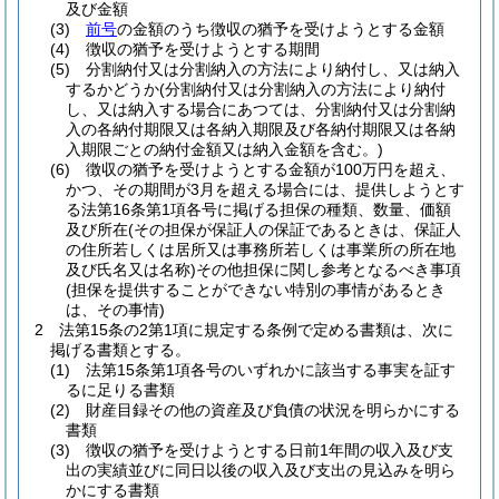
及び金額
(3)
前号
の金額のうち徴収の猶予を受けようとする金額
(4)
徴収の猶予を受けようとする期間
(5)
分割納付又は分割納入の方法により納付し、又は納入
するかどうか
(分割納付又は分割納入の方法により納付
し、又は納入する場合にあつては、分割納付又は分割納
入の各納付期限又は各納入期限及び各納付期限又は各納
入期限ごとの納付金額又は納入金額を含む。)
(6)
徴収の猶予を受けようとする金額が100万円を超え、
かつ、その期間が3月を超える場合には、提供しようとす
る法第16条第1項各号に掲げる担保の種類、数量、価額
及び所在
(その担保が保証人の保証であるときは、保証人
の住所若しくは居所又は事務所若しくは事業所の所在地
及び氏名又は名称)
その他担保に関し参考となるべき事項
(担保を提供することができない特別の事情があるとき
は、その事情)
2
法第15条の2第1項に規定する条例で定める書類は、次に
掲げる書類とする。
(1)
法第15条第1項各号のいずれかに該当する事実を証す
るに足りる書類
(2)
財産目録その他の資産及び負債の状況を明らかにする
書類
(3)
徴収の猶予を受けようとする日前1年間の収入及び支
出の実績並びに同日以後の収入及び支出の見込みを明ら
かにする書類