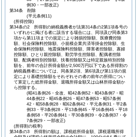
例30・一部改正)
第34条
削除
(平元条例11)
(所得控除)
第34条の2
所得割の納税義務者が法第314条の2第1項各号の
いずれかに掲げる者に該当する場合には、同項及び同条第3
項から第11項までの規定により雑損控除額、医療費控除
額、社会保険料控除額、小規模企業共済等掛金控除額、生
命保険料控除額、地震保険料控除額、障害者控除額、寡婦
控除額、ひとり親控除額、勤労学生控除額、配偶者控除
額、配偶者特別控除額、扶養控除額又は特定親族特別控除
額を、前年の合計所得金額が2,500万円以下である所得割の
納税義務者については、同条第2項、第6項及び第11項の規
定により基礎控除額をそれぞれその者の前年の所得につい
て算定した総所得金額、退職所得金額又は山林所得金額か
ら控除する。
(昭41条例26・全改、昭42条例52・昭43条例7・昭
44条例22・昭45条例26・昭47条例53・昭57条例
42・昭58条例28・昭62条例42・平元条例31・平2条
例33・平3条例28・平13条例45・平16条例45・平18
条例58・平20条例41・平30条例39・令2条例37・令
7条例29・一部改正)
(所得割の税率)
第34条の3
所得割の額は、課税総所得金額、課税退職所得