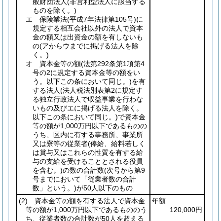
般財団法人
(非営利型法人に該当する
ものを除く。)
エ 保険業法
(平成7年法律第105号)
に
規定する相互会社以外の法人で資本
金の額又は出資金の額を有しないも
の
(アからウまでに掲げる法人を除
く。)
オ 資本金等の額
(法第292条第1項第4
号の2に規定する資本金等の額をい
う。以下この条において同じ。)
を有
する法人
(法人税法別表第2に規定す
る独立行政法人で収益事業を行わな
いもの及びエに掲げる法人を除く。
以下この条において同じ。)
で資本金
等の額が1,000万円以下であるものの
うち、区内に有する事務所、事業所
又は寮等の従業者
(俸給、給料若しく
は賞与又はこれらの性質を有する給
与の支給を受けることとされる役員
を含む。)
の数の合計数
(次号から第9
号までにおいて「従業者数の合計
数」という。)
が50人以下のもの
(2)
資本金等の額を有する法人で資本金
年額
等の額が1,000万円以下であるもののう
120,000円
ち、従業者数の合計数が50人を超える