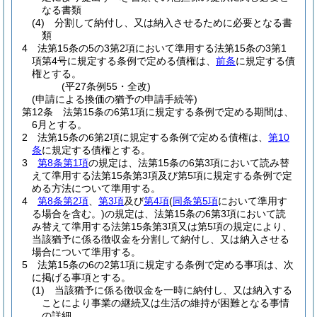
なる書類
(4)
分割して納付し、又は納入させるために必要となる書
類
4
法第15条の5の3第2項において準用する法第15条の3第1
項第4号に規定する条例で定める債権は、
前条
に規定する債
権とする。
(平27条例55・全改)
(申請による換価の猶予の申請手続等)
第12条
法第15条の6第1項に規定する条例で定める期間は、
6月とする。
2
法第15条の6第2項に規定する条例で定める債権は、
第10
条
に規定する債権とする。
3
第8条第1項
の規定は、法第15条の6第3項において読み替
えて準用する法第15条第3項及び第5項に規定する条例で定
める方法について準用する。
4
第8条第2項
、
第3項
及び
第4項
(
同条第5項
において準用す
る場合を含む。)
の規定は、法第15条の6第3項において読
み替えて準用する法第15条第3項又は第5項の規定により、
当該猶予に係る徴収金を分割して納付し、又は納入させる
場合について準用する。
5
法第15条の6の2第1項に規定する条例で定める事項は、次
に掲げる事項とする。
(1)
当該猶予に係る徴収金を一時に納付し、又は納入する
ことにより事業の継続又は生活の維持が困難となる事情
の詳細