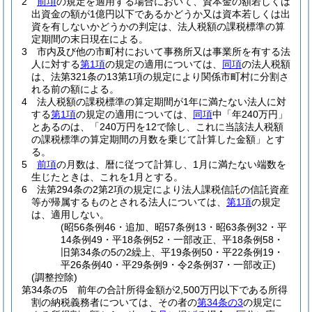
2
前項
の規定を適用する場合において、資本金の額若しくは
出資金の額が1億円以下であるかどうか又は資本若しくは出
資を有しないかどうかの判定は、法人税額の課税標準の算
定期間の末日現在による。
3
市内及び他の市町村において事務所又は事業所を有する法
人に対する
第1項
の規定の適用については、
同項
の法人税額
は、法第321条の13第1項の規定により関係市町村に分割さ
れる前の額による。
4
法人税額の課税標準の算定期間が1年に満たない法人に対
する
第1項
の規定の適用については、
同項
中「年240万円」
とあるのは、「240万円を12で除し、これに当該法人税額
の課税標準の算定期間の月数を乗じて計算した金額」とす
る。
5
前項
の月数は、暦に従つて計算し、1月に満たない端数を
生じたときは、これを1月とする。
6
法第294条の2第2項の規定により法人課税信託の信託資産
等が帰属するものとされる法人については、
第1項
の規定
は、適用しない。
(昭56条例46・追加、昭57条例13・昭63条例32・平
14条例49・平18条例52・一部改正、平18条例58・
旧第34条の5の2繰上、平19条例50・平22条例19・
平26条例40・平29条例9・令2条例37・一部改正)
(調整控除)
第34条の5
前年の合計所得金額が2,500万円以下である所得
割の納税義務者については、その者の
第34条の3
の規定に