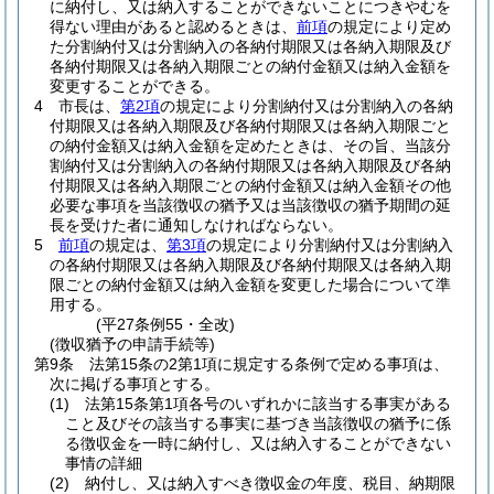
に納付し、又は納入することができないことにつきやむを
得ない理由があると認めるときは、
前項
の規定により定め
た分割納付又は分割納入の各納付期限又は各納入期限及び
各納付期限又は各納入期限ごとの納付金額又は納入金額を
変更することができる。
4
市長は、
第2項
の規定により分割納付又は分割納入の各納
付期限又は各納入期限及び各納付期限又は各納入期限ごと
の納付金額又は納入金額を定めたときは、その旨、当該分
割納付又は分割納入の各納付期限又は各納入期限及び各納
付期限又は各納入期限ごとの納付金額又は納入金額その他
必要な事項を当該徴収の猶予又は当該徴収の猶予期間の延
長を受けた者に通知しなければならない。
5
前項
の規定は、
第3項
の規定により分割納付又は分割納入
の各納付期限又は各納入期限及び各納付期限又は各納入期
限ごとの納付金額又は納入金額を変更した場合について準
用する。
(平27条例55・全改)
(徴収猶予の申請手続等)
第9条
法第15条の2第1項に規定する条例で定める事項は、
次に掲げる事項とする。
(1)
法第15条第1項各号のいずれかに該当する事実がある
こと及びその該当する事実に基づき当該徴収の猶予に係
る徴収金を一時に納付し、又は納入することができない
事情の詳細
(2)
納付し、又は納入すべき徴収金の年度、税目、納期限