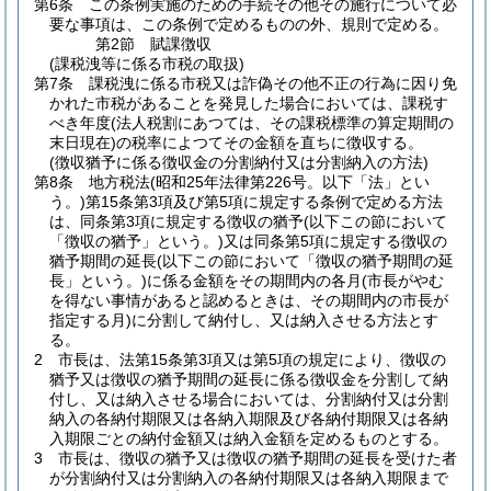
第6条
この条例実施のための手続その他その施行について必
要な事項は、この条例で定めるものの外、規則で定める。
第2節
賦課徴収
(課税洩等に係る市税の取扱)
第7条
課税洩に係る市税又は詐偽その他不正の行為に因り免
かれた市税があることを発見した場合においては、課税す
べき年度
(法人税割にあつては、その課税標準の算定期間の
末日現在)
の税率によつてその金額を直ちに徴収する。
(徴収猶予に係る徴収金の分割納付又は分割納入の方法)
第8条
地方税法
(昭和25年法律第226号。以下「法」とい
う。)
第15条第3項及び第5項に規定する条例で定める方法
は、同条第3項に規定する徴収の猶予
(以下この節において
「徴収の猶予」という。)
又は同条第5項に規定する徴収の
猶予期間の延長
(以下この節において「徴収の猶予期間の延
長」という。)
に係る金額をその期間内の各月
(市長がやむ
を得ない事情があると認めるときは、その期間内の市長が
指定する月)
に分割して納付し、又は納入させる方法とす
る。
2
市長は、法第15条第3項又は第5項の規定により、徴収の
猶予又は徴収の猶予期間の延長に係る徴収金を分割して納
付し、又は納入させる場合においては、分割納付又は分割
納入の各納付期限又は各納入期限及び各納付期限又は各納
入期限ごとの納付金額又は納入金額を定めるものとする。
3
市長は、徴収の猶予又は徴収の猶予期間の延長を受けた者
が分割納付又は分割納入の各納付期限又は各納入期限まで