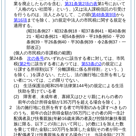
業を廃止したものを含む。
第31条第2項の表
第1号において
「人格のない社団等」という。)
又は法人課税信託の引受け
を行うものは、法人とみなして、この節
(
第48条第9項
から
第16項
までを除く。)
の規定中法人の市民税に関する規定を
適用する。
(昭31条例27・昭32条例18・昭37条例41・昭40条例
21・昭42条例21・昭54条例59・平19条例50・平20
条例39・平26条例40・平30条例39・令2条例37・一
部改正)
(個人の市民税の非課税の範囲)
第24条
次の各号
のいずれかに該当する者に対しては、市民
税
(
第2号
に該当する者にあつては、
第53条の2
の規定によ
り課する所得割
(以下「分離課税に係る所得割」という。)
を除く。)
を課さない。
ただし、法の施行地に住所を有しな
い者については、この限りでない。
(1)
生活保護法
(昭和25年法律第144号)
の規定による生活
扶助を受けている者
(2)
障害者、未成年者、寡婦又はひとり親
(これらの者の
前年の合計所得金額が135万円を超える場合を除く。)
2
法の施行地に住所を有する者で均等割のみを課すべきもの
のうち、前年の合計所得金額が35万円にその者の同一生計
配偶者及び扶養親族
(年齢16歳未満の者及び控除対象扶養親
族に限る。以下この項において同じ。)
の数に1を加えた数
を乗じて得た金額に10万円を加算した金額
(その者が同一生
計配偶者又は扶養親族を有する場合には、当該金額に21万