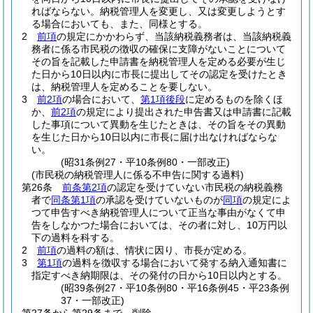
ればならない。
納税管理人を変更し、又は変更しようとす
る場合においても、また、同様とする。
2
前項
の規定にかかわらず、当該納税義務者は、当該納税義
務者に係る市民税の徴収の確保に支障がないことについて
その旨を記載した申請書を納税管理人を定める必要が生じ
た日から10日以内に市長に提出してその認定を受けたとき
は、納税管理人を定めることを要しない。
3
前2項
の場合において、
第1項後段
に定めるものを除くほ
か、
前2項
の規定により提出された申告書又は申請書に記載
した事項について異動を生じたときは、その旨をその異動
を生じた日から10日以内に市長に届け出なければならな
い。
(昭31条例27・平10条例80・一部改正)
(市民税の納税管理人に係る不申告に関する過料)
第26条
前条第2項
の認定を受けていない市民税の納税義務
者で
同条第1項
の承認を受けていないものが
同項
の規定によ
つて申告すべき納税管理人について正当な事由がなくて申
告をしなかつた場合においては、その者に対し、10万円以
下の過料を科する。
2
前項
の過料の額は、情状に因り、市長が定める。
3
第1項
の過料を徴収する場合において発する納入通知書に
指定すべき納期限は、その発付の日から10日以内とする。
(昭39条例27・平10条例80・平16条例45・平23条例
37・一部改正)