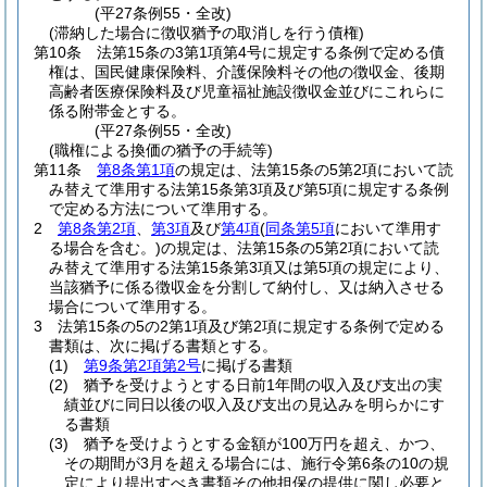
(平27条例55・全改)
(滞納した場合に徴収猶予の取消しを行う債権)
第10条
法第15条の3第1項第4号に規定する条例で定める債
権は、国民健康保険料、介護保険料その他の徴収金、後期
高齢者医療保険料及び児童福祉施設徴収金並びにこれらに
係る附帯金とする。
(平27条例55・全改)
(職権による換価の猶予の手続等)
第11条
第8条第1項
の規定は、法第15条の5第2項において読
み替えて準用する法第15条第3項及び第5項に規定する条例
で定める方法について準用する。
2
第8条第2項
、
第3項
及び
第4項
(
同条第5項
において準用す
る場合を含む。)
の規定は、法第15条の5第2項において読
み替えて準用する法第15条第3項又は第5項の規定により、
当該猶予に係る徴収金を分割して納付し、又は納入させる
場合について準用する。
3
法第15条の5の2第1項及び第2項に規定する条例で定める
書類は、次に掲げる書類とする。
(1)
第9条第2項第2号
に掲げる書類
(2)
猶予を受けようとする日前1年間の収入及び支出の実
績並びに同日以後の収入及び支出の見込みを明らかにす
る書類
(3)
猶予を受けようとする金額が100万円を超え、かつ、
その期間が3月を超える場合には、施行令第6条の10の規
定により提出すべき書類その他担保の提供に関し必要と