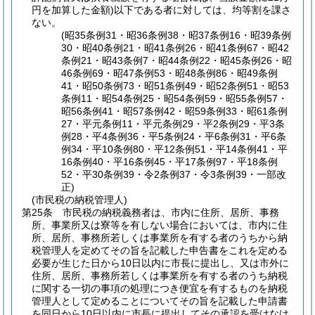
円を加算した金額)
以下である者に対しては、均等割を課さ
ない。
(昭35条例31・昭36条例38・昭37条例16・昭39条例
30・昭40条例21・昭41条例26・昭41条例67・昭42
条例21・昭43条例7・昭44条例22・昭45条例26・昭
46条例69・昭47条例53・昭48条例86・昭49条例
41・昭50条例73・昭51条例49・昭52条例51・昭53
条例11・昭54条例25・昭54条例59・昭55条例57・
昭56条例41・昭57条例42・昭59条例33・昭61条例
27・平元条例11・平元条例29・平2条例29・平3条
例28・平4条例36・平5条例24・平6条例31・平6条
例34・平10条例80・平12条例51・平14条例41・平
16条例40・平16条例45・平17条例97・平18条例
52・平30条例39・令2条例37・令3条例39・一部改
正)
(市民税の納税管理人)
第25条
市民税の納税義務者は、市内に住所、居所、事務
所、事業所又は寮等を有しない場合においては、市内に住
所、居所、事務所若しくは事業所を有する者のうちから納
税管理人を定めてその旨を記載した申告書をこれを定める
必要が生じた日から10日以内に市長に提出し、又は市外に
住所、居所、事務所若しくは事業所を有する者のうち納税
に関する一切の事項の処理につき便宜を有するものを納税
管理人として定めることについてその旨を記載した申請書
を同日から10日以内に市長に提出してその承認を受けなけ