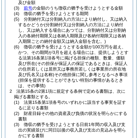
及び金額
(3)
前号
の金額のうち徴収の猶予を受けようとする金額
(4)
徴収の猶予を受けようとする期間
(5)
分割納付又は分割納入の方法により納付し、又は納入
するかどうか
(分割納付又は分割納入の方法により納付
し、又は納入する場合にあつては、分割納付又は分割納
入の各納付期限又は各納入期限及び各納付期限又は各納
入期限ごとの納付金額又は納入金額を含む。)
(6)
徴収の猶予を受けようとする金額が100万円を超え、
かつ、その期間が3月を超える場合には、提供しようとす
る法第16条第1項各号に掲げる担保の種類、数量、価額
及び所在
(その担保が保証人の保証であるときは、保証人
の住所若しくは居所又は事務所若しくは事業所の所在地
及び氏名又は名称)
その他担保に関し参考となるべき事項
(担保を提供することができない特別の事情があるとき
は、その事情)
2
法第15条の2第1項に規定する条例で定める書類は、次に
掲げる書類とする。
(1)
法第15条第1項各号のいずれかに該当する事実を証す
るに足りる書類
(2)
財産目録その他の資産及び負債の状況を明らかにする
書類
(3)
徴収の猶予を受けようとする日前1年間の収入及び支
出の実績並びに同日以後の収入及び支出の見込みを明ら
かにする書類