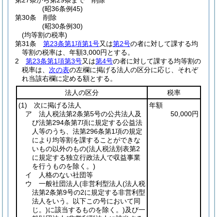
第27条から第29条まで
削除
(昭36条例45)
第30条
削除
(昭30条例30)
(均等割の税率)
第31条
第23条第1項第1号
又は
第2号
の者に対して課する均
等割の税率は、年額3,000円とする。
2
第23条第1項第3号
又は
第4号
の者に対して課する均等割の
税率は、
次の表
の左欄に掲げる法人の区分に応じ、それぞ
れ当該右欄に定める額とする。
法人の区分
税率
(1)
次に掲げる法人
年額
ア 法人税法第2条第5号の公共法人及
50,000円
び法第294条第7項に規定する公益法
人等のうち、法第296条第1項の規定
により均等割を課することができな
いもの以外のもの
(法人税法別表第2
に規定する独立行政法人で収益事業
を行うものを除く。)
イ 人格のない社団等
ウ 一般社団法人
(非営利型法人
(法人税
法第2条第9号の2に規定する非営利型
法人をいう。以下この号において同
じ。)
に該当するものを除く。)
及び一