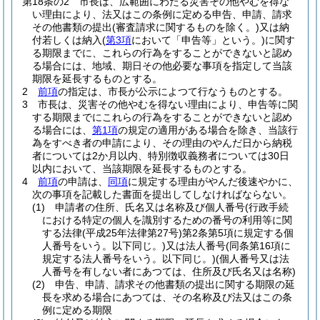
第18条の2
市長は、広範囲にわたる災害その他やむを得な
い理由により、法又はこの条例に定める申告、申請、請求
その他書類の提出
(審査請求に関するものを除く。)
又は納
付若しくは納入
(
第3項
において「申告等」という。)
に関す
る期限までに、これらの行為をすることができないと認め
る場合には、地域、期日その他必要な事項を指定して当該
期限を延長するものとする。
2
前項
の指定は、市長が公示によつて行なうものとする。
3
市長は、災害その他やむを得ない理由により、申告等に関
する期限までにこれらの行為をすることができないと認め
る場合には、
第1項
の規定の適用がある場合を除き、当該行
為をすべき者の申請により、その理由のやんだ日から納税
者については2か月以内、特別徴収義務者については30日
以内において、当該期限を延長するものとする。
4
前項
の申請は、
同項
に規定する理由がやんだ後速やかに、
次の事項を記載した書面を提出してしなければならない。
(1)
申請者の住所、氏名又は名称及び個人番号
(行政手続
における特定の個人を識別するための番号の利用等に関
する法律
(平成25年法律第27号)
第2条第5項に規定する個
人番号をいう。以下同じ。)
又は法人番号
(同条第16項に
規定する法人番号をいう。以下同じ。)
(個人番号又は法
人番号を有しない者にあつては、住所及び氏名又は名称)
(2)
申告、申請、請求その他書類の提出に関する期限の延
長を求める場合にあつては、その名称及び法又はこの条
例に定める期限