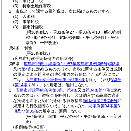
(4)
市たばこ税
(5)
特別土地保有税
2
市税として課する目的税は、次に掲げるものとする。
(1)
入湯税
(2)
事業所税
(3)
都市計画税
(昭30条例19・昭31条例27・昭33条例13・昭48条例
92・昭49条例41・昭50条例98・平元条例11・平16
条例9・一部改正)
第4条
削除
(平25条例33)
(広島市行政手続条例の適用除外)
第5条
広島市行政手続条例
(平成7年広島市条例第5号)
第3条
又は
第4条
に定めるもののほか、市税に関する条例又は規則
の規定による処分その他公権力の行使に当たる行為につい
ては、
広島市行政手続条例第2章
(
第8条
を除く。)
及び
第3章
(
第14条
を除く。)
の規定は、適用しない。
2
広島市行政手続条例第3条
、
第4条
又は
第34条第4項
に定め
るもののほか、徴収金を納付し、又は納入する義務の適正
な実現を図るために行われる行政指導
(
同条例第2条第5号
に
規定する行政指導をいう。)
については、
同条例第34条第3
項
及び
第35条
の規定は、適用しない。
(平7条例6・追加、平27条例4・平27条例55・一部改
正)
(条例施行の細目)