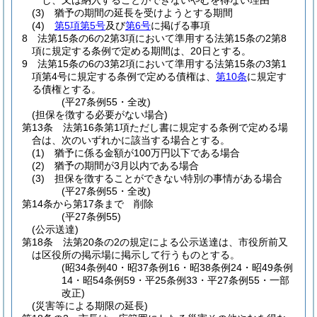
し、又は納入することができないやむを得ない理由
(3)
猶予の期間の延長を受けようとする期間
(4)
第5項第5号
及び
第6号
に掲げる事項
8
法第15条の6の2第3項において準用する法第15条の2第8
項に規定する条例で定める期間は、20日とする。
9
法第15条の6の3第2項において準用する法第15条の3第1
項第4号に規定する条例で定める債権は、
第10条
に規定す
る債権とする。
(平27条例55・全改)
(担保を徴する必要がない場合)
第13条
法第16条第1項ただし書に規定する条例で定める場
合は、次のいずれかに該当する場合とする。
(1)
猶予に係る金額が100万円以下である場合
(2)
猶予の期間が3月以内である場合
(3)
担保を徴することができない特別の事情がある場合
(平27条例55・全改)
第14条から第17条まで
削除
(平27条例55)
(公示送達)
第18条
法第20条の2の規定による公示送達は、市役所前又
は区役所の掲示場に掲示して行うものとする。
(昭34条例40・昭37条例16・昭38条例24・昭49条例
14・昭54条例59・平25条例33・平27条例55・一部
改正)
(災害等による期限の延長)