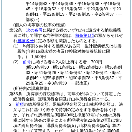
平14条例43・平14条例49・平15条例38・平16条例
45・平18条例52・平19条例50・平20条例39・平20
条例41・平22条例19・平27条例35・令2条例37・一
部改正)
(個人の均等割の税率の軽減)
第32条
次の各号
に掲げる者のいずれかに該当する納税義務
者に対して課する均等割の額は、
前条第1項
の額からそれぞ
れ
当該各号
に定める額を減額したものとする。
(1)
均等割を納付する義務がある同一生計配偶者又は扶養
親族
(年齢16歳未満の者及び控除対象扶養親族に限
る。)
1,500円
(2)
前号
に掲げる者を2人以上有する者 700円
(昭30条例30・昭31条例21・昭32条例18・昭36条例
33・昭41条例26・昭41条例67・昭42条例21・昭51
条例49・昭55条例57・昭60条例78・平8条例37・平
29条例25・令3条例39・一部改正)
(所得割の課税標準)
第33条
所得割の課税標準は、前年の所得について算定した
総所得金額、退職所得金額及び山林所得金額とする。
2
前項
の総所得金額、退職所得金額又は山林所得金額は、法
又はこれに基づく政令で特別の定めをする場合を除くほ
か、それぞれ所得税法
(昭和40年法律第33号)
その他の所得
税に関する法令の規定による所得税法第22条第2項又は第3
項の総所得金額、退職所得金額又は山林所得金額の計算の
例によつて算定する。
ただし、同法第60条の2から第60条