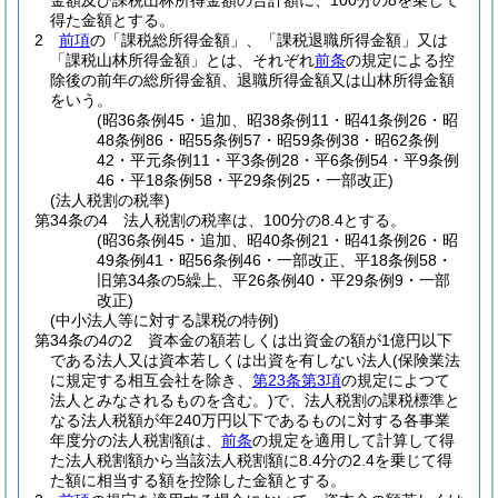
金額及び課税山林所得金額の合計額に、100分の8を乗じて
得た金額とする。
2
前項
の「課税総所得金額」、「課税退職所得金額」又は
「課税山林所得金額」とは、それぞれ
前条
の規定による控
除後の前年の総所得金額、退職所得金額又は山林所得金額
をいう。
(昭36条例45・追加、昭38条例11・昭41条例26・昭
48条例86・昭55条例57・昭59条例38・昭62条例
42・平元条例11・平3条例28・平6条例54・平9条例
46・平18条例58・平29条例25・一部改正)
(法人税割の税率)
第34条の4
法人税割の税率は、100分の8.4とする。
(昭36条例45・追加、昭40条例21・昭41条例26・昭
49条例41・昭56条例46・一部改正、平18条例58・
旧第34条の5繰上、平26条例40・平29条例9・一部
改正)
(中小法人等に対する課税の特例)
第34条の4の2
資本金の額若しくは出資金の額が1億円以下
である法人又は資本若しくは出資を有しない法人
(保険業法
に規定する相互会社を除き、
第23条第3項
の規定によつて
法人とみなされるものを含む。)
で、法人税割の課税標準と
なる法人税額が年240万円以下であるものに対する各事業
年度分の法人税割額は、
前条
の規定を適用して計算して得
た法人税割額から当該法人税割額に8.4分の2.4を乗じて得
た額に相当する額を控除した金額とする。