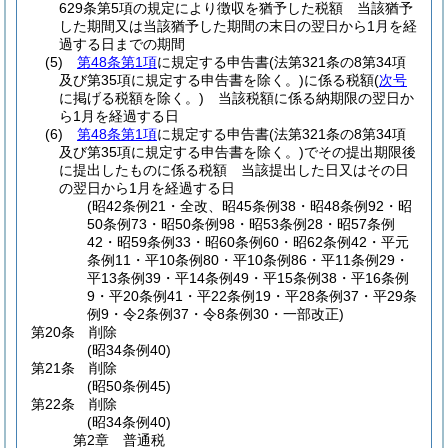
629条第5項の規定により徴収を猶予した税額 当該猶予
した期間又は当該猶予した期間の末日の翌日から1月を経
過する日までの期間
(5)
第48条第1項
に規定する申告書
(法第321条の8第34項
及び第35項に規定する申告書を除く。)
に係る税額
(
次号
に掲げる税額を除く。)
当該税額に係る納期限の翌日か
ら1月を経過する日
(6)
第48条第1項
に規定する申告書
(法第321条の8第34項
及び第35項に規定する申告書を除く。)
でその提出期限後
に提出したものに係る税額 当該提出した日又はその日
の翌日から1月を経過する日
(昭42条例21・全改、昭45条例38・昭48条例92・昭
50条例73・昭50条例98・昭53条例28・昭57条例
42・昭59条例33・昭60条例60・昭62条例42・平元
条例11・平10条例80・平10条例86・平11条例29・
平13条例39・平14条例49・平15条例38・平16条例
9・平20条例41・平22条例19・平28条例37・平29条
例9・令2条例37・令8条例30・一部改正)
第20条
削除
(昭34条例40)
第21条
削除
(昭50条例45)
第22条
削除
(昭34条例40)
第2章
普通税