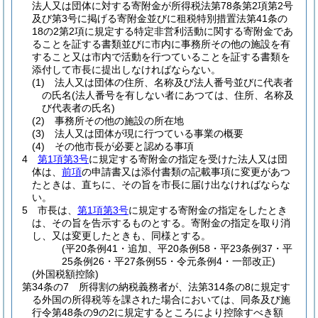
法人又は団体に対する寄附金が所得税法第78条第2項第2号
及び第3号に掲げる寄附金並びに租税特別措置法第41条の
18の2第2項に規定する特定非営利活動に関する寄附金であ
ることを証する書類並びに市内に事務所その他の施設を有
すること又は市内で活動を行つていることを証する書類を
添付して市長に提出しなければならない。
(1)
法人又は団体の住所、名称及び法人番号並びに代表者
の氏名
(法人番号を有しない者にあつては、住所、名称及
び代表者の氏名)
(2)
事務所その他の施設の所在地
(3)
法人又は団体が現に行つている事業の概要
(4)
その他市長が必要と認める事項
4
第1項第3号
に規定する寄附金の指定を受けた法人又は団
体は、
前項
の申請書又は添付書類の記載事項に変更があつ
たときは、直ちに、その旨を市長に届け出なければならな
い。
5
市長は、
第1項第3号
に規定する寄附金の指定をしたとき
は、その旨を告示するものとする。
寄附金の指定を取り消
し、又は変更したときも、同様とする。
(平20条例41・追加、平20条例58・平23条例37・平
25条例26・平27条例55・令元条例4・一部改正)
(外国税額控除)
第34条の7
所得割の納税義務者が、法第314条の8に規定す
る外国の所得税等を課された場合においては、同条及び施
行令第48条の9の2に規定するところにより控除すべき額