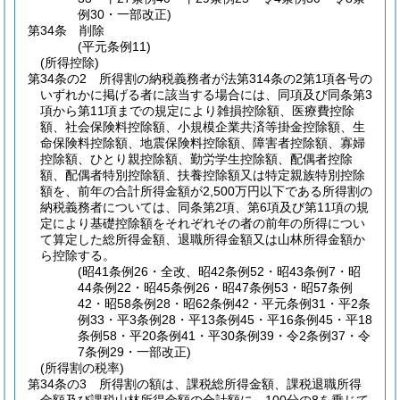
例30・一部改正)
第34条
削除
(平元条例11)
(所得控除)
第34条の2
所得割の納税義務者が法第314条の2第1項各号の
いずれかに掲げる者に該当する場合には、同項及び同条第3
項から第11項までの規定により雑損控除額、医療費控除
額、社会保険料控除額、小規模企業共済等掛金控除額、生
命保険料控除額、地震保険料控除額、障害者控除額、寡婦
控除額、ひとり親控除額、勤労学生控除額、配偶者控除
額、配偶者特別控除額、扶養控除額又は特定親族特別控除
額を、前年の合計所得金額が2,500万円以下である所得割の
納税義務者については、同条第2項、第6項及び第11項の規
定により基礎控除額をそれぞれその者の前年の所得につい
て算定した総所得金額、退職所得金額又は山林所得金額か
ら控除する。
(昭41条例26・全改、昭42条例52・昭43条例7・昭
44条例22・昭45条例26・昭47条例53・昭57条例
42・昭58条例28・昭62条例42・平元条例31・平2条
例33・平3条例28・平13条例45・平16条例45・平18
条例58・平20条例41・平30条例39・令2条例37・令
7条例29・一部改正)
(所得割の税率)
第34条の3
所得割の額は、課税総所得金額、課税退職所得