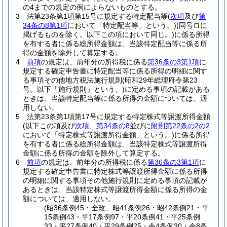
の4までの規定の例によらないものとする。
3
法第23条第1項第15号に規定する特定配当等
(
次項
及び
第
34条の8第1項
において「特定配当等」という。)
(同号ロに
掲げるものを除く。以下この項において同じ。)
に係る所得
を有する者に係る総所得金額は、当該特定配当等に係る所
得の金額を除外して算定する。
4
前項
の規定は、前年分の所得税に係る
第36条の3第1項
に
規定する確定申告書に特定配当等に係る所得の明細に関す
る事項その他地方税法施行規則
(昭和29年総理府令第23
号。以下「施行規則」という。)
に定める事項の記載がある
ときは、当該特定配当等に係る所得の金額については、適
用しない。
5
法第23条第1項第17号に規定する特定株式等譲渡所得金額
(以下この項及び
次項
、
第34条の8
並びに
附則第22条の2の2
において「特定株式等譲渡所得金額」という。)
に係る所得
を有する者に係る総所得金額は、当該特定株式等譲渡所得
金額に係る所得の金額を除外して算定する。
6
前項
の規定は、前年分の所得税に係る
第36条の3第1項
に
規定する確定申告書に特定株式等譲渡所得金額に係る所得
の明細に関する事項その他施行規則に定める事項の記載が
あるときは、当該特定株式等譲渡所得金額に係る所得の金
額については、適用しない。
(昭36条例45・全改、昭41条例26・昭42条例21・平
15条例43・平17条例97・平20条例41・平25条例
33・平27条例40・平29条例25・令4条例30・令8条