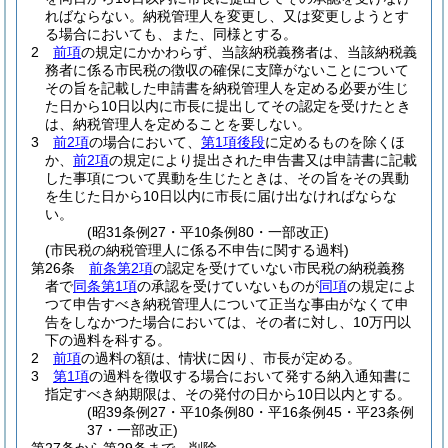
ればならない。
納税管理人を変更し、又は変更しようとす
る場合においても、また、同様とする。
2
前項
の規定にかかわらず、当該納税義務者は、当該納税義
務者に係る市民税の徴収の確保に支障がないことについて
その旨を記載した申請書を納税管理人を定める必要が生じ
た日から10日以内に市長に提出してその認定を受けたとき
は、納税管理人を定めることを要しない。
3
前2項
の場合において、
第1項後段
に定めるものを除くほ
か、
前2項
の規定により提出された申告書又は申請書に記載
した事項について異動を生じたときは、その旨をその異動
を生じた日から10日以内に市長に届け出なければならな
い。
(昭31条例27・平10条例80・一部改正)
(市民税の納税管理人に係る不申告に関する過料)
第26条
前条第2項
の認定を受けていない市民税の納税義務
者で
同条第1項
の承認を受けていないものが
同項
の規定によ
つて申告すべき納税管理人について正当な事由がなくて申
告をしなかつた場合においては、その者に対し、10万円以
下の過料を科する。
2
前項
の過料の額は、情状に因り、市長が定める。
3
第1項
の過料を徴収する場合において発する納入通知書に
指定すべき納期限は、その発付の日から10日以内とする。
(昭39条例27・平10条例80・平16条例45・平23条例
37・一部改正)