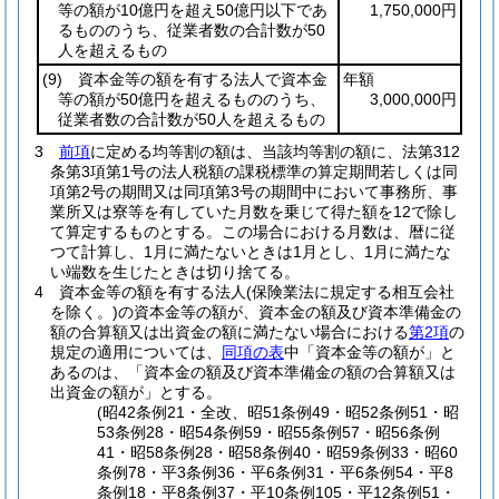
等の額が10億円を超え50億円以下であ
1,750,000円
るもののうち、従業者数の合計数が50
人を超えるもの
(9)
資本金等の額を有する法人で資本金
年額
等の額が50億円を超えるもののうち、
3,000,000円
従業者数の合計数が50人を超えるもの
3
前項
に定める均等割の額は、当該均等割の額に、法第312
条第3項第1号の法人税額の課税標準の算定期間若しくは同
項第2号の期間又は同項第3号の期間中において事務所、事
業所又は寮等を有していた月数を乗じて得た額を12で除し
て算定するものとする。
この場合における月数は、暦に従
つて計算し、1月に満たないときは1月とし、1月に満たな
い端数を生じたときは切り捨てる。
4
資本金等の額を有する法人
(保険業法に規定する相互会社
を除く。)
の資本金等の額が、資本金の額及び資本準備金の
額の合算額又は出資金の額に満たない場合における
第2項
の
規定の適用については、
同項の表
中「資本金等の額が」と
あるのは、「資本金の額及び資本準備金の額の合算額又は
出資金の額が」とする。
(昭42条例21・全改、昭51条例49・昭52条例51・昭
53条例28・昭54条例59・昭55条例57・昭56条例
41・昭58条例28・昭58条例40・昭59条例33・昭60
条例78・平3条例36・平6条例31・平6条例54・平8
条例18・平8条例37・平10条例105・平12条例51・