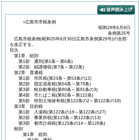
○広島市市税条例
昭和29年6月8日
条例第25号
広島市税条例(昭和25年8月30日広島市条例第29号)の全部
を改正する。
目次
第1章
総則
第1節
通則
(第1条～第6条)
第2節
賦課徴収
(第7条～第22条)
第2章
普通税
第1節
市民税
(第23条～第53条の12)
第2節
固定資産税
(第54条～第79条)
第3節
軽自動車税
(第80条～第91条の3)
第4節
市たばこ税
(第92条～第122条)
第5節
特別土地保有税
(第122条の2～第122条の18)
第3章
目的税
第1節
入湯税
(第122条の19～第122条の27)
第2節
事業所税
(第123条～第123条の13)
第3節
都市計画税
(第123条の14～第128条)
附則
第1章
総則