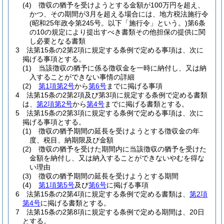
(4)
徴収の猶予を受けようとする金額が100万円を超え、
かつ、その期間が3月を超える場合には、地方税法施行令
(昭和25年政令第245号。以下「施行令」という。)
第6条
の10の規定により提出すべき書類その他担保の提供に関
し必要となる書類
3
法第15条の2第2項に規定する条例で定める事項は、次に
掲げる事項とする。
(1)
当該徴収の猶予に係る徴収金を一時に納付し、又は納
入することができない事情の詳細
(2)
第1項第2号
から
第6号
までに掲げる事項
4
法第15条の2第2項及び第3項に規定する条例で定める書類
は、
第2項第2号
から
第4号
までに掲げる書類とする。
5
法第15条の2第3項に規定する条例で定める事項は、次に
掲げる事項とする。
(1)
徴収の猶予期間の延長を受けようとする徴収金の年
度、税目、納期限及び金額
(2)
徴収の猶予を受けた期間内に当該徴収の猶予を受けた
金額を納付し、又は納入することができないやむを得な
い理由
(3)
徴収の猶予期間の延長を受けようとする期間
(4)
第1項第5号
及び
第6号
に掲げる事項
6
法第15条の2第4項に規定する条例で定める書類は、
第2項
第4号
に掲げる書類とする。
7
法第15条の2第8項に規定する条例で定める期間は、20日
とする。