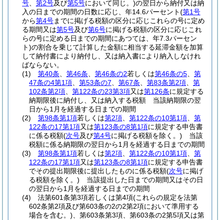
号
、
第2号
及び
第5号
において同じ。)
の翌日から納付又は納
入の日までの期間の日数に応じ、年14.6パーセント
(
第1号
から
第4号
までに掲げる税額の区分に応じこれらの号に定め
る期間又は
第5号
及び
第6号
に掲げる税額の区分に応じこれ
らの号に定める日までの期間にあつては、年7.3パーセン
ト)
の割合を乗じて計算した金額に相当する延滞金額を加算
して納付書により納付し、又は納入書により納入しなけれ
ばならない。
(1)
第40条
、
第46条
、
第46条の2
若しくは
第46条の5
、
第
47条の4第1項
、
第53条の7
、
第67条
、
第83条第2項
、
第
102条第2項
、
第122条の23第3項
又は
第126条
に規定する
納期限後に納付し、又は納入する税額 当該納期限の翌
日から1月を経過する日までの期間
(2)
第98条第1項
若しくは
第2項
、
第122条の10第1項
、
第
122条の17第1項
又は
第123条の8第1項
に規定する申告書
に係る税額
(
次号
及び
第4号
に掲げる税額を除く。)
当該
税額に係る納期限の翌日から1月を経過する日までの期間
(3)
第98条第1項
若しくは
第2項
、
第122条の10第1項
、
第
122条の17第1項
又は
第123条の8第1項
に規定する申告書
でその提出期限後に提出したものに係る税額
(
次号
に掲げ
る税額を除く。)
当該提出した日までの期間又はその日
の翌日から1月を経過する日までの期間
(4)
法第601条第3項若しくは第4項
(これらの規定を法第
602条第2項及び第603条の2の2第2項において準用する
場合を含む。)
、第603条第3項、第603条の2第5項又は第