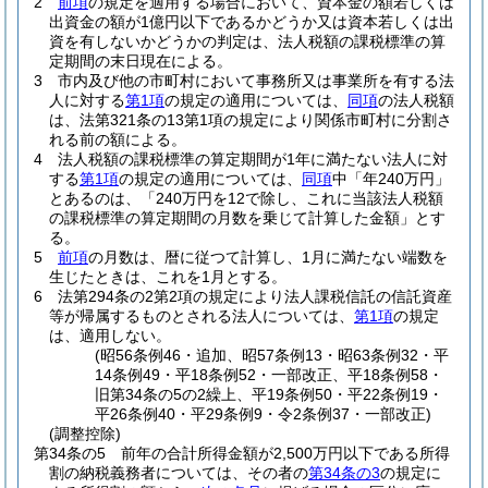
2
前項
の規定を適用する場合において、資本金の額若しくは
出資金の額が1億円以下であるかどうか又は資本若しくは出
資を有しないかどうかの判定は、法人税額の課税標準の算
定期間の末日現在による。
3
市内及び他の市町村において事務所又は事業所を有する法
人に対する
第1項
の規定の適用については、
同項
の法人税額
は、法第321条の13第1項の規定により関係市町村に分割さ
れる前の額による。
4
法人税額の課税標準の算定期間が1年に満たない法人に対
する
第1項
の規定の適用については、
同項
中「年240万円」
とあるのは、「240万円を12で除し、これに当該法人税額
の課税標準の算定期間の月数を乗じて計算した金額」とす
る。
5
前項
の月数は、暦に従つて計算し、1月に満たない端数を
生じたときは、これを1月とする。
6
法第294条の2第2項の規定により法人課税信託の信託資産
等が帰属するものとされる法人については、
第1項
の規定
は、適用しない。
(昭56条例46・追加、昭57条例13・昭63条例32・平
14条例49・平18条例52・一部改正、平18条例58・
旧第34条の5の2繰上、平19条例50・平22条例19・
平26条例40・平29条例9・令2条例37・一部改正)
(調整控除)
第34条の5
前年の合計所得金額が2,500万円以下である所得
割の納税義務者については、その者の
第34条の3
の規定に