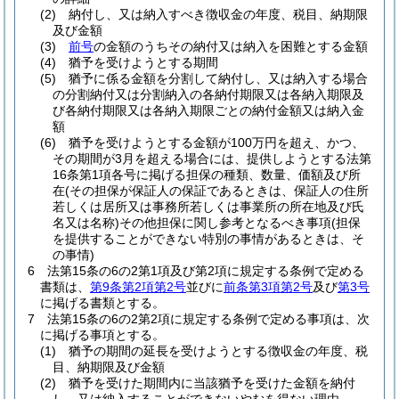
(2)
納付し、又は納入すべき徴収金の年度、税目、納期限
及び金額
(3)
前号
の金額のうちその納付又は納入を困難とする金額
(4)
猶予を受けようとする期間
(5)
猶予に係る金額を分割して納付し、又は納入する場合
の分割納付又は分割納入の各納付期限又は各納入期限及
び各納付期限又は各納入期限ごとの納付金額又は納入金
額
(6)
猶予を受けようとする金額が100万円を超え、かつ、
その期間が3月を超える場合には、提供しようとする法第
16条第1項各号に掲げる担保の種類、数量、価額及び所
在
(その担保が保証人の保証であるときは、保証人の住所
若しくは居所又は事務所若しくは事業所の所在地及び氏
名又は名称)
その他担保に関し参考となるべき事項
(担保
を提供することができない特別の事情があるときは、そ
の事情)
6
法第15条の6の2第1項及び第2項に規定する条例で定める
書類は、
第9条第2項第2号
並びに
前条第3項第2号
及び
第3号
に掲げる書類とする。
7
法第15条の6の2第2項に規定する条例で定める事項は、次
に掲げる事項とする。
(1)
猶予の期間の延長を受けようとする徴収金の年度、税
目、納期限及び金額
(2)
猶予を受けた期間内に当該猶予を受けた金額を納付