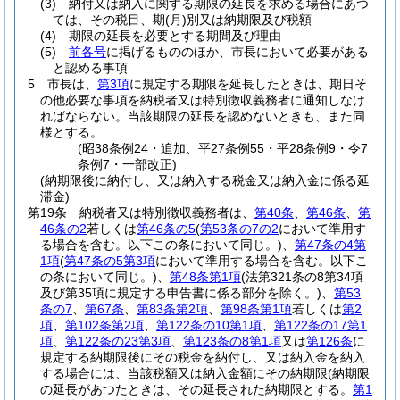
(3)
納付又は納入に関する期限の延長を求める場合にあつ
ては、その税目、期
(月)
別又は納期限及び税額
(4)
期限の延長を必要とする期間及び理由
(5)
前各号
に掲げるもののほか、市長において必要がある
と認める事項
5
市長は、
第3項
に規定する期限を延長したときは、期日そ
の他必要な事項を納税者又は特別徴収義務者に通知しなけ
ればならない。
当該期限の延長を認めないときも、また同
様とする。
(昭38条例24・追加、平27条例55・平28条例9・令7
条例7・一部改正)
(納期限後に納付し、又は納入する税金又は納入金に係る延
滞金)
第19条
納税者又は特別徴収義務者は、
第40条
、
第46条
、
第
46条の2
若しくは
第46条の5
(
第53条の7の2
において準用す
る場合を含む。以下この条において同じ。)
、
第47条の4第
1項
(
第47条の5第3項
において準用する場合を含む。以下こ
の条において同じ。)
、
第48条第1項
(法第321条の8第34項
及び第35項に規定する申告書に係る部分を除く。)
、
第53
条の7
、
第67条
、
第83条第2項
、
第98条第1項
若しくは
第2
項
、
第102条第2項
、
第122条の10第1項
、
第122条の17第1
項
、
第122条の23第3項
、
第123条の8第1項
又は
第126条
に
規定する納期限後にその税金を納付し、又は納入金を納入
する場合には、当該税額又は納入金額にその納期限
(納期限
の延長があつたときは、その延長された納期限とする。
第1