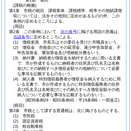
第1節
通則
(課税の根拠)
第1条
市税の税目、課税客体、課税標準、税率その他賦課徴
収については、法令その他別に定めがあるものの外、この
条例の定めるところによる。
(用語)
第2条
この条例において、
次の各号
に掲げる用語の意義は、
当該各号
に定めるところによる。
(1)
徴税吏員 市長又はその委任を受けた市職員をいう。
(2)
徴収金 市税並びにその延滞金、過少申告加算金、不
申告加算金、重加算金及び滞納処分費をいう。
(3)
納付書 納税者が徴収金を納付するために用いる文書
で、市が作成するものに納税者の住所及び氏名又は名称
並びにその納税すべき徴収金額その他納付について必要
な事項を記載するものをいう。
(4)
納入書 特別徴収義務者が徴収金を納入するために用
いる文書で、市が作成するものに特別徴収義務者の住所
及び氏名又は名称並びにその納入すべき徴収金額その他
納入について必要な事項を記載するものをいう。
(昭38条例24・昭50条例45・平19条例6・一部改正)
(税目)
第3条
市税として課する普通税は、次に掲げるものとする。
(1)
市民税
(2)
固定資産税
(3)
軽自動車税