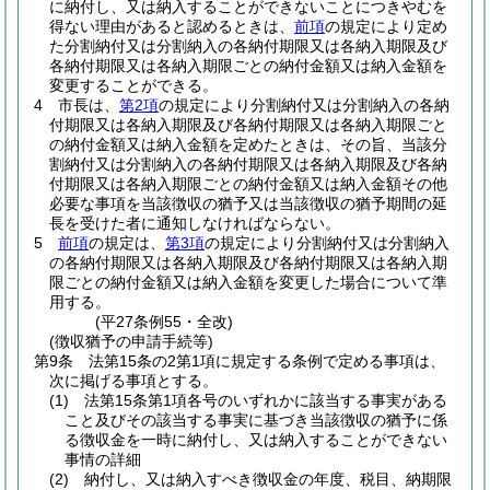
に納付し、又は納入することができないことにつきやむを
得ない理由があると認めるときは、
前項
の規定により定め
た分割納付又は分割納入の各納付期限又は各納入期限及び
各納付期限又は各納入期限ごとの納付金額又は納入金額を
変更することができる。
4
市長は、
第2項
の規定により分割納付又は分割納入の各納
付期限又は各納入期限及び各納付期限又は各納入期限ごと
の納付金額又は納入金額を定めたときは、その旨、当該分
割納付又は分割納入の各納付期限又は各納入期限及び各納
付期限又は各納入期限ごとの納付金額又は納入金額その他
必要な事項を当該徴収の猶予又は当該徴収の猶予期間の延
長を受けた者に通知しなければならない。
5
前項
の規定は、
第3項
の規定により分割納付又は分割納入
の各納付期限又は各納入期限及び各納付期限又は各納入期
限ごとの納付金額又は納入金額を変更した場合について準
用する。
(平27条例55・全改)
(徴収猶予の申請手続等)
第9条
法第15条の2第1項に規定する条例で定める事項は、
次に掲げる事項とする。
(1)
法第15条第1項各号のいずれかに該当する事実がある
こと及びその該当する事実に基づき当該徴収の猶予に係
る徴収金を一時に納付し、又は納入することができない
事情の詳細
(2)
納付し、又は納入すべき徴収金の年度、税目、納期限