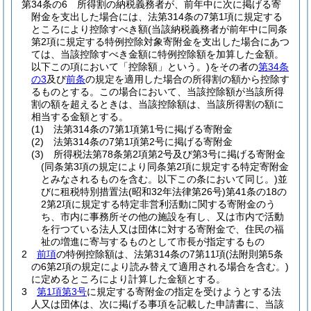
第34条の6
所得割の納税義務者が、前年中に次に掲げる寄
附金を支出した場合には、法第314条の7第1項に規定する
ところにより控除すべき額
(当該納税義務者が前年中に同条
第2項に規定する特例控除対象寄附金を支出した場合にあつ
ては、当該控除すべき金額に特例控除額を加算した金額。
以下この項において「控除額」という。)
をその者の
第34条
の3
及び
前条
の規定を適用した場合の所得割の額から控除す
るものとする。
この場合において、当該控除額が当該所得
割の額を超えるときは、当該控除額は、当該所得割の額に
相当する金額とする。
(1)
法第314条の7第1項第1号に掲げる寄附金
(2)
法第314条の7第1項第2号に掲げる寄附金
(3)
所得税法第78条第2項第2号及び第3号に掲げる寄附金
(同条第3項の規定により同条第2項に規定する特定寄附金
とみなされるものを含む。以下この条において同じ。)
並
びに租税特別措置法
(昭和32年法律第26号)
第41条の18の
2第2項に規定する特定非営利活動に関する寄附金のう
ち、市内に事務所その他の施設を有し、又は市内で活動
を行つている法人又は団体に対する寄附金で、住民の福
祉の増進に寄与するものとして市長が指定するもの
2
前項
の特例控除額は、法第314条の7第11項
(法附則第5条
の6第2項の規定により読み替えて適用される場合を含む。)
に定めるところにより計算した金額とする。
3
第1項第3号
に規定する寄附金の指定を受けようとする法
人又は団体は、次に掲げる事項を記載した申請書に、当該