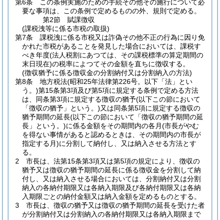
第6条
この条例実施のための手続その他その施行について必
要な事項は、この条例で定めるものの外、規則で定める。
第2節
賦課徴収
(課税洩等に係る市税の取扱)
第7条
課税洩に係る市税又は詐偽その他不正の行為に因り免
かれた市税があることを発見した場合においては、課税す
べき年度
(法人税割にあつては、その課税標準の算定期間の
末日現在)
の税率によつてその金額を直ちに徴収する。
(徴収猶予に係る徴収金の分割納付又は分割納入の方法)
第8条
地方税法
(昭和25年法律第226号。以下「法」とい
う。)
第15条第3項及び第5項に規定する条例で定める方法
は、同条第3項に規定する徴収の猶予
(以下この節において
「徴収の猶予」という。)
又は同条第5項に規定する徴収の
猶予期間の延長
(以下この節において「徴収の猶予期間の延
長」という。)
に係る金額をその期間内の各月
(市長がやむ
を得ない事情があると認めるときは、その期間内の市長が
指定する月)
に分割して納付し、又は納入させる方法とす
る。
2
市長は、法第15条第3項又は第5項の規定により、徴収の
猶予又は徴収の猶予期間の延長に係る徴収金を分割して納
付し、又は納入させる場合においては、分割納付又は分割
納入の各納付期限又は各納入期限及び各納付期限又は各納
入期限ごとの納付金額又は納入金額を定めるものとする。
3
市長は、徴収の猶予又は徴収の猶予期間の延長を受けた者
が分割納付又は分割納入の各納付期限又は各納入期限まで