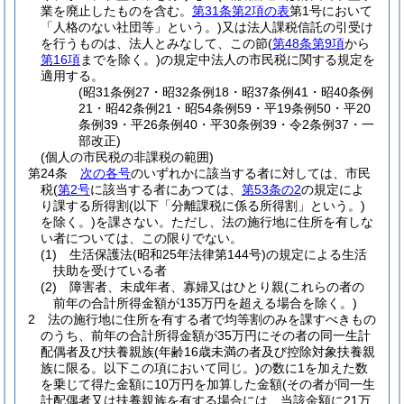
業を廃止したものを含む。
第31条第2項の表
第1号において
「人格のない社団等」という。)
又は法人課税信託の引受け
を行うものは、法人とみなして、この節
(
第48条第9項
から
第16項
までを除く。)
の規定中法人の市民税に関する規定を
適用する。
(昭31条例27・昭32条例18・昭37条例41・昭40条例
21・昭42条例21・昭54条例59・平19条例50・平20
条例39・平26条例40・平30条例39・令2条例37・一
部改正)
(個人の市民税の非課税の範囲)
第24条
次の各号
のいずれかに該当する者に対しては、市民
税
(
第2号
に該当する者にあつては、
第53条の2
の規定によ
り課する所得割
(以下「分離課税に係る所得割」という。)
を除く。)
を課さない。
ただし、法の施行地に住所を有しな
い者については、この限りでない。
(1)
生活保護法
(昭和25年法律第144号)
の規定による生活
扶助を受けている者
(2)
障害者、未成年者、寡婦又はひとり親
(これらの者の
前年の合計所得金額が135万円を超える場合を除く。)
2
法の施行地に住所を有する者で均等割のみを課すべきもの
のうち、前年の合計所得金額が35万円にその者の同一生計
配偶者及び扶養親族
(年齢16歳未満の者及び控除対象扶養親
族に限る。以下この項において同じ。)
の数に1を加えた数
を乗じて得た金額に10万円を加算した金額
(その者が同一生
計配偶者又は扶養親族を有する場合には、当該金額に21万