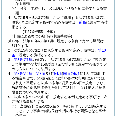
なる書類
(4)
分割して納付し、又は納入させるために必要となる書
類
4
法第15条の5の3第2項において準用する法第15条の3第1
項第4号に規定する条例で定める債権は、
前条
に規定する債
権とする。
(平27条例55・全改)
(申請による換価の猶予の申請手続等)
第12条
法第15条の6第1項に規定する条例で定める期間は、
6月とする。
2
法第15条の6第2項に規定する条例で定める債権は、
第10
条
に規定する債権とする。
3
第8条第1項
の規定は、法第15条の6第3項において読み替
えて準用する法第15条第3項及び第5項に規定する条例で定
める方法について準用する。
4
第8条第2項
、
第3項
及び
第4項
(
同条第5項
において準用す
る場合を含む。)
の規定は、法第15条の6第3項において読
み替えて準用する法第15条第3項又は第5項の規定により、
当該猶予に係る徴収金を分割して納付し、又は納入させる
場合について準用する。
5
法第15条の6の2第1項に規定する条例で定める事項は、次
に掲げる事項とする。
(1)
当該猶予に係る徴収金を一時に納付し、又は納入する
ことにより事業の継続又は生活の維持が困難となる事情
の詳細