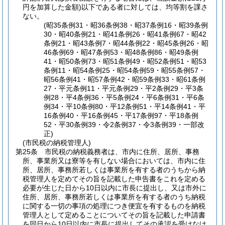
円を加算した金額)
以下である者に対しては、均等割を課さ
ない。
(昭35条例31・昭36条例38・昭37条例16・昭39条例
30・昭40条例21・昭41条例26・昭41条例67・昭42
条例21・昭43条例7・昭44条例22・昭45条例26・昭
46条例69・昭47条例53・昭48条例86・昭49条例
41・昭50条例73・昭51条例49・昭52条例51・昭53
条例11・昭54条例25・昭54条例59・昭55条例57・
昭56条例41・昭57条例42・昭59条例33・昭61条例
27・平元条例11・平元条例29・平2条例29・平3条
例28・平4条例36・平5条例24・平6条例31・平6条
例34・平10条例80・平12条例51・平14条例41・平
16条例40・平16条例45・平17条例97・平18条例
52・平30条例39・令2条例37・令3条例39・一部改
正)
(市民税の納税管理人)
第25条
市民税の納税義務者は、市内に住所、居所、事務
所、事業所又は寮等を有しない場合においては、市内に住
所、居所、事務所若しくは事業所を有する者のうちから納
税管理人を定めてその旨を記載した申告書をこれを定める
必要が生じた日から10日以内に市長に提出し、又は市外に
住所、居所、事務所若しくは事業所を有する者のうち納税
に関する一切の事項の処理につき便宜を有するものを納税
管理人として定めることについてその旨を記載した申請書
を同日から10日以内に市長に提出してその承認を受けなけ