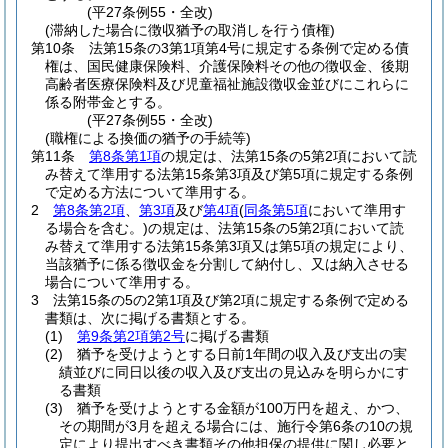
(平27条例55・全改)
(滞納した場合に徴収猶予の取消しを行う債権)
第10条
法第15条の3第1項第4号に規定する条例で定める債
権は、国民健康保険料、介護保険料その他の徴収金、後期
高齢者医療保険料及び児童福祉施設徴収金並びにこれらに
係る附帯金とする。
(平27条例55・全改)
(職権による換価の猶予の手続等)
第11条
第8条第1項
の規定は、法第15条の5第2項において読
み替えて準用する法第15条第3項及び第5項に規定する条例
で定める方法について準用する。
2
第8条第2項
、
第3項
及び
第4項
(
同条第5項
において準用す
る場合を含む。)
の規定は、法第15条の5第2項において読
み替えて準用する法第15条第3項又は第5項の規定により、
当該猶予に係る徴収金を分割して納付し、又は納入させる
場合について準用する。
3
法第15条の5の2第1項及び第2項に規定する条例で定める
書類は、次に掲げる書類とする。
(1)
第9条第2項第2号
に掲げる書類
(2)
猶予を受けようとする日前1年間の収入及び支出の実
績並びに同日以後の収入及び支出の見込みを明らかにす
る書類
(3)
猶予を受けようとする金額が100万円を超え、かつ、
その期間が3月を超える場合には、施行令第6条の10の規
定により提出すべき書類その他担保の提供に関し必要と