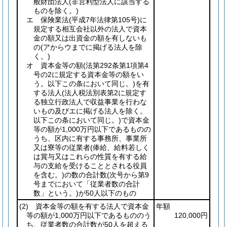
般財団法人
(非営利型法人に該当する
ものを除く。)
エ 保険業法
(平成7年法律第105号)
に
規定する相互会社以外の法人で資本
金の額又は出資金の額を有しないも
の
(アからウまでに掲げる法人を除
く。)
オ 資本金等の額
(法第292条第1項第4
号の2に規定する資本金等の額をい
う。以下この条において同じ。)
を有
する法人
(法人税法別表第2に規定す
る独立行政法人で収益事業を行わな
いもの及びエに掲げる法人を除く。
以下この条において同じ。)
で資本金
等の額が1,000万円以下であるものの
うち、区内に有する事務所、事業所
又は寮等の従業者
(俸給、給料若しく
は賞与又はこれらの性質を有する給
与の支給を受けることとされる役員
を含む。)
の数の合計数
(次号から第9
号までにおいて「従業者数の合計
数」という。)
が50人以下のもの
(2)
資本金等の額を有する法人で資本金
年額
等の額が1,000万円以下であるもののう
120,000円
ち、従業者数の合計数が50人を超える