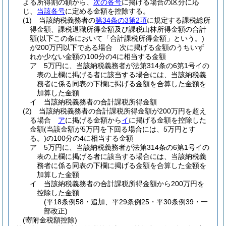
よる所得割の額から、
次の各号
に掲げる場合の区分に応
じ、
当該各号
に定める金額を控除する。
(1)
当該納税義務者の
第34条の3第2項
に規定する課税総所
得金額、課税退職所得金額及び課税山林所得金額の合計
額
(以下この条において「合計課税所得金額」という。)
が200万円以下である場合 次に掲げる金額のうちいず
れか少ない金額の100分の4に相当する金額
ア
5万円に、当該納税義務者が法第314条の6第1号イの
表の上欄に掲げる者に該当する場合には、当該納税義
務者に係る同表の下欄に掲げる金額を合算した金額を
加算した金額
イ
当該納税義務者の合計課税所得金額
(2)
当該納税義務者の合計課税所得金額が200万円を超え
る場合
ア
に掲げる金額から
イ
に掲げる金額を控除した
金額
(当該金額が5万円を下回る場合には、5万円とす
る。)
の100分の4に相当する金額
ア
5万円に、当該納税義務者が法第314条の6第1号イの
表の上欄に掲げる者に該当する場合には、当該納税義
務者に係る同表の下欄に掲げる金額を合算した金額を
加算した金額
イ
当該納税義務者の合計課税所得金額から200万円を
控除した金額
(平18条例58・追加、平29条例25・平30条例39・一
部改正)
(寄附金税額控除)