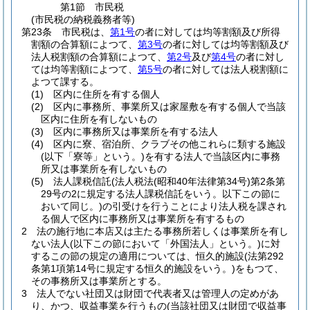
第1節
市民税
(市民税の納税義務者等)
第23条
市民税は、
第1号
の者に対しては均等割額及び所得
割額の合算額によつて、
第3号
の者に対しては均等割額及び
法人税割額の合算額によつて、
第2号
及び
第4号
の者に対し
ては均等割額によつて、
第5号
の者に対しては法人税割額に
よつて課する。
(1)
区内に住所を有する個人
(2)
区内に事務所、事業所又は家屋敷を有する個人で当該
区内に住所を有しないもの
(3)
区内に事務所又は事業所を有する法人
(4)
区内に寮、宿泊所、クラブその他これらに類する施設
(以下「寮等」という。)
を有する法人で当該区内に事務
所又は事業所を有しないもの
(5)
法人課税信託
(法人税法
(昭和40年法律第34号)
第2条第
29号の2に規定する法人課税信託をいう。以下この節に
おいて同じ。)
の引受けを行うことにより法人税を課され
る個人で区内に事務所又は事業所を有するもの
2
法の施行地に本店又は主たる事務所若しくは事業所を有し
ない法人
(以下この節において「外国法人」という。)
に対
するこの節の規定の適用については、恒久的施設
(法第292
条第1項第14号に規定する恒久的施設をいう。)
をもつて、
その事務所又は事業所とする。
3
法人でない社団又は財団で代表者又は管理人の定めがあ
り、かつ、収益事業を行うもの
(当該社団又は財団で収益事