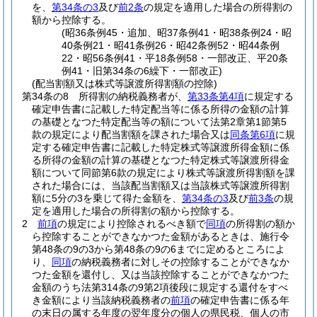
を、
第34条の3
及び
前2条
の規定を適用した場合の所得割の
額から控除する。
(昭36条例45・追加、昭37条例41・昭38条例24・昭
40条例21・昭41条例26・昭42条例52・昭44条例
22・昭56条例41・平18条例58・一部改正、平20条
例41・旧第34条の6繰下・一部改正)
(配当割額又は株式等譲渡所得割額の控除)
第34条の8
所得割の納税義務者が、
第33条第4項
に規定する
確定申告書に記載した特定配当等に係る所得の金額の計算
の基礎となつた特定配当等の額について法第2章第1節第5
款の規定により配当割額を課された場合又は
同条第6項
に規
定する確定申告書に記載した特定株式等譲渡所得金額に係
る所得の金額の計算の基礎となつた特定株式等譲渡所得金
額について同節第6款の規定により株式等譲渡所得割額を課
された場合には、当該配当割額又は当該株式等譲渡所得割
額に5分の3を乗じて得た金額を、
第34条の3
及び
前3条
の規
定を適用した場合の所得割の額から控除する。
2
前項
の規定により控除されるべき額で
同項
の所得割の額か
ら控除することができなかつた金額があるときは、施行令
第48条の9の3から第48条の9の6までに定めるところによ
り、
同項
の納税義務者に対しその控除することができなか
つた金額を還付し、又は当該控除することができなかつた
金額のうち法第314条の9第2項後段に規定する還付をすべ
き金額により当該納税義務者の
前項
の確定申告書に係る年
の末日の属する年度の翌年度分の個人の県民税、個人の市