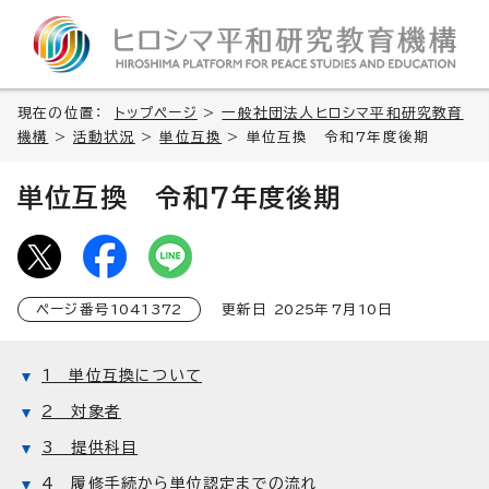
現在の位置：
トップページ
>
一般社団法人ヒロシマ平和研究教育
機構
>
活動状況
>
単位互換
> 単位互換 令和7年度後期
単位互換 令和7年度後期
ページ番号
1041372
更新日
2025
年7月
10
日
1 単位互換について
2 対象者
3 提供科目
4 履修手続から単位認定までの流れ