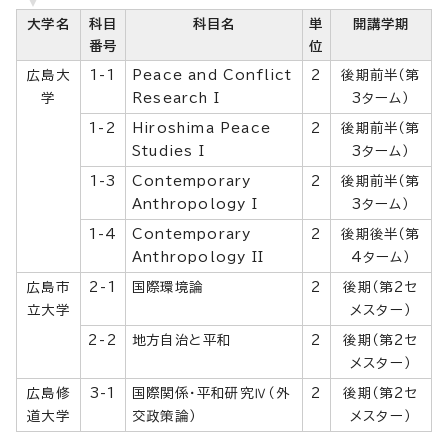
大学名
科目
科目名
単
開講学期
番号
位
広島大
1-1
Peace and Conflict
2
後期前半（第
学
Research I
3ターム）
1-2
Hiroshima Peace
2
後期前半（第
Studies I
3ターム）
1-3
Contemporary
2
後期前半（第
Anthropology I
3ターム）
1-4
Contemporary
2
後期後半（第
Anthropology II
4ターム）
広島市
2-1
国際環境論
2
後期（第2セ
立大学
メスター）
2-2
地方自治と平和
2
後期（第2セ
メスター）
広島修
3-1
国際関係・平和研究Ⅳ（外
2
後期（第2セ
道大学
交政策論）
メスター）