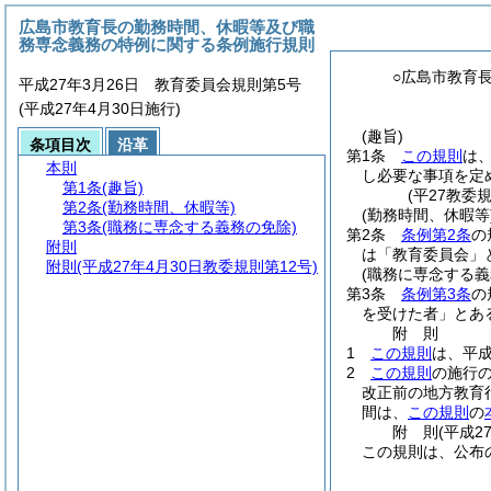
広島市教育長の勤務時間、休暇等及び職
務専念義務の特例に関する条例施行規則
○広島市教育
平成27年3月26日 教育委員会規則第5号
(平成27年4月30日施行)
(趣旨)
条項目次
沿革
第1条
この規則
は
本則
し必要な事項を定
第1条
(趣旨)
(平27教委
第2条
(勤務時間、休暇等)
(勤務時間、休暇等
第3条
(職務に専念する義務の免除)
第2条
条例第2条
の
附則
は「教育委員会」
附則
(平成27年4月30日教委規則第12号)
(職務に専念する義
第3条
条例第3条
の
を受けた者」とあ
附
則
1
この規則
は、平成
2
この規則
の施行
改正前の地方教育
間は、
この規則
の
附
則
(平成2
この規則は、公布