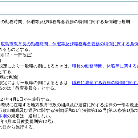
長の勤務時間、休暇等及び職務専念義務の特例に関する条例施行規則
、
広島市教育長の勤務時間、休暇等及び職務専念義務の特例に関する条
めるものとする。
規則12・一部改正)
)
規定により一般職の例によるときは、
職員の勤務時間、休暇等に関する
とする。
務の免除)
規定により一般職の例によるときは、
職務に専念する義務の特例に関す
るのは「教育委員会」とする。
27年4月1日から施行する。
の際現に在職する地方教育行政の組織及び運営に関する法律の一部を改
行政の組織及び運営に関する法律
(昭和31年法律第162号)
第16条第1項
本則
の規定は、適用しない。
7年4月30日
教委規則第12号)
の日から施行する。