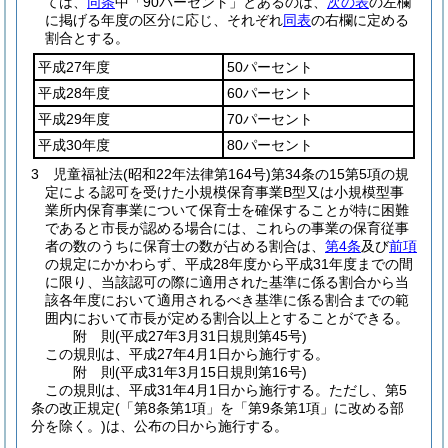
ては、
同条
中「90パーセント」とあるのは、
次の表
の左欄
に掲げる年度の区分に応じ、それぞれ
同表
の右欄に定める
割合とする。
平成27年度
50パーセント
平成28年度
60パーセント
平成29年度
70パーセント
平成30年度
80パーセント
3
児童福祉法
(昭和22年法律第164号)
第34条の15第5項の規
定による認可を受けた小規模保育事業B型又は小規模型事
業所内保育事業について保育士を確保することが特に困難
であると市長が認める場合には、これらの事業の保育従事
者の数のうちに保育士の数が占める割合は、
第4条
及び
前項
の規定にかかわらず、平成28年度から平成31年度までの間
に限り、当該認可の際に適用された基準に係る割合から当
該各年度において適用されるべき基準に係る割合までの範
囲内において市長が定める割合以上とすることができる。
附
則
(平成27年3月31日
規則第45号)
この規則は、平成27年4月1日から施行する。
附
則
(平成31年3月15日
規則第16号)
この規則は、平成31年4月1日から施行する。
ただし、第5
条の改正規定
(「第8条第1項」を「第9条第1項」に改める部
分を除く。)
は、公布の日から施行する。