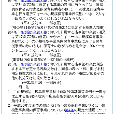
第3条
条例第9条第1項
において引用する省令第23条第3項又
は第34条第2項に規定する基準の適用に当たっては、家庭
的保育者及び家庭的保育補助者の数は、一の家庭的保育事
業を行う場所又は一の小規模保育事業所C型につき、2人を
下回ることのないようにしなければならない。
(平31規則16・一部改正)
(省令第31条第2項及び第47条第2項に規定する基準の加重)
第4条
条例第9条第1項
において引用する省令第31条第2項又
は第47条第2項の規定にかかわらず、一の小規模保育事業
所B型又は一の小規模型事業所内保育事業所における保育
従事者の数のうちに保育士の数が占める割合は、90パーセ
ント以上としなければならない。
(平31規則16・一部改正)
(事業所内保育事業の利用定員の地域枠)
第5条
条例第9条第1項
において引用する省令第42条に規定
する本市が定める乳幼児数は、同条の表の上欄に掲げる利
用定員数の区分に応じ、それぞれ同表の下欄に定めるその
他の乳児又は幼児の数とする。
(平31規則16・一部改正)
附
則
1
この規則は、広島市児童福祉施設設備基準等条例の一部を
改正する条例
(平成26年広島市条例第56号)
の施行の日から
施行する。
2
平成30年度までの間における小規模保育事業B型又は小規
模型事業所内保育事業についての
第4条
の規定の適用につい