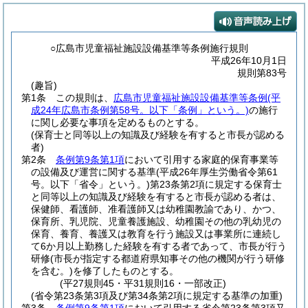
○広島市児童福祉施設設備基準等条例施行規則
平成26年10月1日
規則第83号
(趣旨)
第1条
この規則は、
広島市児童福祉施設設備基準等条例
(平
成24年広島市条例第58号。以下「条例」という。)
の施行
に関し必要な事項を定めるものとする。
(保育士と同等以上の知識及び経験を有すると市長が認める
者)
第2条
条例第9条第1項
において引用する家庭的保育事業等
の設備及び運営に関する基準
(平成26年厚生労働省令第61
号。以下「省令」という。)
第23条第2項に規定する保育士
と同等以上の知識及び経験を有すると市長が認める者は、
保健師、看護師、准看護師又は幼稚園教諭であり、かつ、
保育所、乳児院、児童養護施設、幼稚園その他の乳幼児の
保育、養育、養護又は教育を行う施設又は事業所に連続し
て6か月以上勤務した経験を有する者であって、市長が行う
研修
(市長が指定する都道府県知事その他の機関が行う研修
を含む。)
を修了したものとする。
(平27規則45・平31規則16・一部改正)
(省令第23条第3項及び第34条第2項に規定する基準の加重)