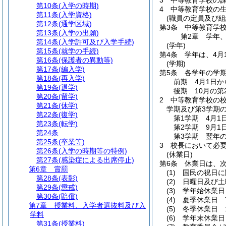
3
中等教育学校の課
第10条
(入学の時期)
4
中等教育学校の
第11条
(入学資格)
(職員の定員及び組
第12条
(通学区域)
第3条
中等教育学
第13条
(入学の出願)
第2章
学年
第14条
(入学許可及び入学手続)
(学年)
第15条
(就学の手続)
第4条
学年は、4月
第16条
(保護者の異動等)
(学期)
第17条
(編入学)
第5条
各学年の学
第18条
(再入学)
前期 4月1日か
第19条
(退学)
後期 10月の第
第20条
(留学)
2
中等教育学校の
第21条
(休学)
学期及び第3学期
第22条
(復学)
第1学期 4月1
第23条
(転学)
第2学期 9月1
第24条
第3学期 翌年の
第25条
(卒業等)
3
校長において必
第26条
(入学の時期等の特例)
(休業日)
第27条
(感染症による出席停止)
第6条
休業日は、
第6章
賞罰
(1)
国民の祝日に
第28条
(表彰)
(2)
日曜日及び土
第29条
(懲戒)
(3)
学年始休業日
第30条
(賠償)
(4)
夏季休業日 7
第7章
授業料、入学者選抜料及び入
(5)
冬季休業日 
学料
(6)
学年末休業日 
第31条
(授業料)