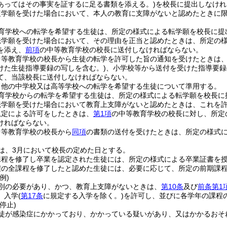
あってはその事実を証するに足る書類を添える。)
を校長に提出しなけれ
復学願を受けた場合において、本人の教育に支障がないと認めたときに
育学校への転学を希望する生徒は、所定の様式による転学願を校長に提
転学願を受けた場合において、その理由を正当と認めたときは、所定の
を添え、
前項
の中等教育学校の校長に送付しなければならない。
中等教育学校の校長から生徒の転学を許可した旨の通知を受けたときは
けた生徒指導要録の写しを含む。)
、小学校等から送付を受けた指導要録
て、当該校長に送付しなければならない。
、他の中学校又は高等学校への転学を希望する生徒について準用する。
育学校からの転学を希望する生徒は、所定の様式による転学願を校長に
転学願を受けた場合において教育上支障がないと認めたときは、これを
規定による許可をしたときは、
第1項
の中等教育学校の校長に対し、所定
ければならない。
中等教育学校の校長から
同項
の書類の送付を受けたときは、所定の様式
は、3月において校長の定めた日とする。
課程を修了し卒業を認定された生徒には、所定の様式による卒業証書を
程の全課程を修了したと認めた生徒には、必要に応じて、所定の前期課
例)
別の必要があり、かつ、教育上支障がないときは、
第10条
及び
前条第1
、入学
(
第17条
に規定する入学を除く。)
を許可し、並びに各学年の課程
停止)
徒が感染症にかかっており、かかっている疑いがあり、又はかかるおそ