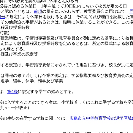
特にその必要を認め臨時に休業と定める日
必要と認める休業日 1年を通じて10日以内において校長が定める日
要と認めたときは、
前項
の規定にかかわらず、教育委員会に届け出て、
8号
の規定により休業日を設けるときは、その期間及び理由を記載した
災その他急迫の事情があるときは、臨時に休業することができる。
この
課程及び授業時数
時数)
び授業時数は、学習指導要領及び教育委員会が別に定める基準により校
規定により教育課程及び授業時数を定めるときは、所定の様式による教
も同様とする。
評価及び卒業の認定等
関する規定は、学習指導要領に示されている趣旨に基づき、校長が別に
又は課程の修了若しくは卒業の認定は、学習指導要領及び教育委員会の
、退学、留学、休学、転学及び卒業
は、
第4条
に規定する学年の始めとする。
校に入学することのできる者は、小学校若しくはこれに準ずる学校を卒
規則5・一部改正)
校の生徒の在学する学校に関しては、
広島市立中等教育学校の通学区域