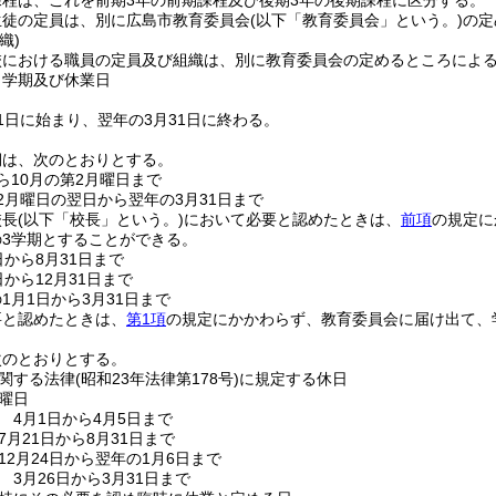
程は、これを前期3年の前期課程及び後期3年の後期課程に区分する。
生徒の定員は、別に広島市教育委員会
(以下「教育委員会」という。)
の定
織)
校における職員の定員及び組織は、別に教育委員会の定めるところによ
、学期及び休業日
1日に始まり、翌年の3月31日に終わる。
期は、次のとおりとする。
ら10月の第2月曜日まで
2月曜日の翌日から翌年の3月31日まで
校長
(以下「校長」という。)
において必要と認めたときは、
前項
の規定に
の3学期とすることができる。
日から8月31日まで
日から12月31日まで
1月1日から3月31日まで
要と認めたときは、
第1項
の規定にかかわらず、教育委員会に届け出て、
次のとおりとする。
関する法律
(昭和23年法律第178号)
に規定する休日
曜日
 4月1日から4月5日まで
月21日から8月31日まで
12月24日から翌年の1月6日まで
3月26日から3月31日まで