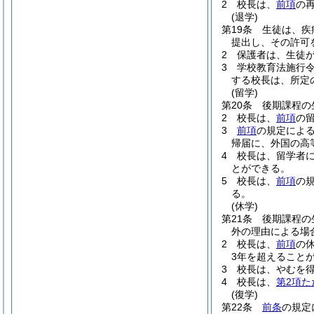
2
校長は、
前項
の
(退学)
第19条
生徒は、疾
提出し、その許可
2
保護者は、生徒
3
学校教育法施行
する校長は、所定
(留学)
第20条
後期課程の
2
校長は、
前項
の
3
前項
の規定によ
帰届に、外国の高
4
校長は、留学者
とができる。
5
校長は、
前項
の
る。
(休学)
第21条
後期課程の
外の理由による場
2
校長は、
前項
の
3年を超えること
3
校長は、やむを
4
校長は、
第2項た
(復学)
第22条
前条
の規定