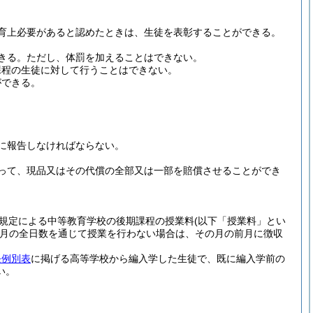
育上必要があると認めたときは、生徒を表彰することができる。
きる。
ただし、体罰を加えることはできない。
課程の生徒に対して行うことはできない。
ができる。
に報告しなければならない。
って、現品又はその代償の全部又は一部を賠償させることができ
規定による中等教育学校の後期課程の授業料
(以下「授業料」とい
月の全日数を通じて授業を行わない場合は、その月の前月に徴収
条例別表
に掲げる高等学校から編入学した生徒で、既に編入学前の
い。