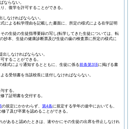
ばならない。
限り、復学を許可することができる。
出しなければならない。
様式による転学理由を記載した書面に、所定の様式による在学証明
、その生徒の生徒指導要録の写し
(転学してきた生徒については、転
の抄本、生徒の健康診断票及び生徒の歯の検査票に所定の様式に
提出しなければならない。
許可することができる。
の様式により通知するとともに、生徒に係る
前条第3項
に掲げる書
による受領書を当該校長に送付しなければならない。
授与する。
程修了証明書を交付する。
項
の規定にかかわらず、
第4条
に規定する学年の途中においても、
の修了及び卒業を認めることができる。
れがあると認めたときは、速やかにその生徒の出席を停止しなけれ