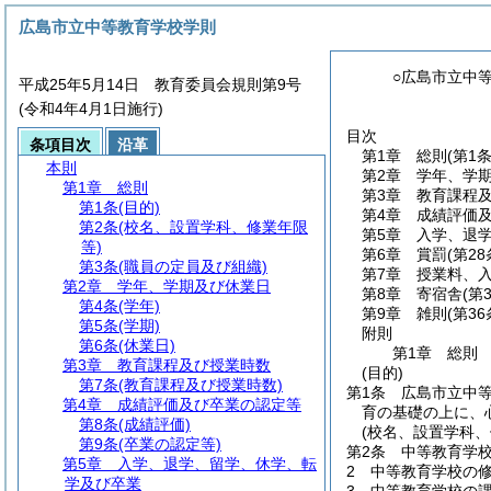
広島市立中等教育学校学則
○広島市立中
平成25年5月14日 教育委員会規則第9号
(令和4年4月1日施行)
目次
条項目次
沿革
第1章
総則
(第1
本則
第2章
学年、学
第1章
総則
第3章
教育課程
第1条
(目的)
第4章
成績評価
第2条
(校名、設置学科、修業年限
第5章
入学、退
等)
第6章
賞罰
(第2
第3条
(職員の定員及び組織)
第7章
授業料、
第2章
学年、学期及び休業日
第8章
寄宿舎
(第
第4条
(学年)
第9章
雑則
(第36
第5条
(学期)
附則
第6条
(休業日)
第1章
総則
第3章
教育課程及び授業時数
(目的)
第7条
(教育課程及び授業時数)
第1条
広島市立中
第4章
成績評価及び卒業の認定等
育の基礎の上に、
第8条
(成績評価)
(校名、設置学科、
第9条
(卒業の認定等)
第2条
中等教育学
第5章
入学、退学、留学、休学、転
2
中等教育学校の修
学及び卒業