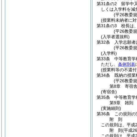
第31条の2
留学中
しくは入学料を減
(平26教委
(授業料未納者に対
第31条の3
校長は
(平26教委
(入学者選抜料)
第32条
入学志願者
(平26教委
(入学料)
第33条
中等教育学
ただし、
条例別表
(授業料等の不還付
第34条
既納の授業
(平26教委
第8章
寄宿
(寄宿舎)
第35条
中等教育学
第9章
雑則
(実施細則)
第36条
この規則の
附
則
この規則は、平成2
附
則
(平成2
この規則は、平成2