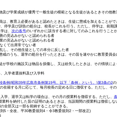
物及び学業成績が優秀で一般生徒の模範となる生徒があるときその他教
員は、教育上必要があると認めたときは、生徒に懲戒を加えることがで
学、停学及び訓告の処分は、校長がこれを行う。
ただし、停学は、前期
退学は、
次の各号
のいずれかに該当する者に対してのみこれを行うこと
善の見込みがないと認められる者
業の見込みがないと認められる者
なくて出席常でない者
乱し、その他生徒としての本分に反した者
懲戒のうち、退学の処分を行ったときは、その旨を速やかに教育委員会
徒が学校の施設又は物品を損傷し、又は紛失したときは、その情状によ
料、入学者選抜料及び入学料
校条例
(昭和39年広島市条例第19号。以下「条例」という。)
第3条の2
の
の在籍する月に応じて、毎月校長の定める日に徴収する。
ただし、その
。
る入学、退学又は転学の場合は、その月の授業料を徴収する。
ただし、
授業料を納付した旨の証明のあるときは、当該期間の授業料は徴収しな
間の全部又は一部を前納することができる。
規則5・全改、平30教委規則4・令3教委規則2・一部改正)
)