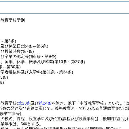
等教育学校学則
条～第3条)
期及び休業日
(第4条～第6条)
及び授業時数
(第7条)
及び卒業の認定等
(第8条・第9条)
学、留学、休学、転学及び卒業
(第10条～第27条)
8条～第30条)
入学者選抜料及び入学料
(第31条～第34条)
35条)
条)
等教育学校
(
第23条
及び
第24条
を除き、以下「中等教育学校」という。)
心身の発達及び進路に応じて、義務教育として行われる普通教育並びに
修業年限等)
校の校名、課程、設置学科及び位置
(課程及び設置学科は、後期課程にお
業年限は、6年とする。