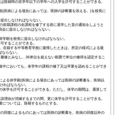
又は除籍時の在学年以下の学年への入学を許可することができる。
願
(疾病による場合にあっては、医師の診断書を添える。)
を校長に
に提出しなければならない。
校の前期課程の全課程を修了する前に退学した旨の通知をしようと
員会に提出しなければならない。
留学願を校長に提出しなければならない。
許可することができる。
、在籍する中等教育学校に復帰したときは、所定の様式による復
ばならない。
履修とみなし、36単位を超えない範囲で単位の修得を認定するこ
途中においても、各学年の課程の修了又は卒業を認めることができ
による休学願
(疾病による場合にあっては医師の診断書を、疾病以
ければならない。
の休学を許可することができる。
ただし、休学の期間は、通算して
当該理由が消滅するまでの間、更に休学を許可することができる。
者については、除籍するものとする。
病の回復によるものにあっては医師の診断書を、疾病の回復以外の