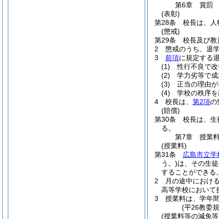
第6章
賞罰
(表彰)
第28条
校長は、人
(懲戒)
第29条
校長及び教
2
懲戒のうち、退
3
前項
に規定する
(1)
性行不良で改
(2)
学力劣等で成
(3)
正当の理由が
(4)
学校の秩序を
4
校長は、
第2項
の
(賠償)
第30条
校長は、生
る。
第7章
授業
(授業料)
第31条
広島市立学
う。)
は、その生徒
することができる
2
月の途中におけ
高等学校において
3
授業料は、学年
(平26教委
(授業料等の減免等