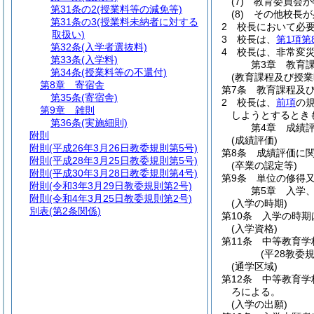
(7)
教育委員会が
第31条の2
(授業料等の減免等)
(8)
その他校長が
第31条の3
(授業料未納者に対する
2
校長において必
取扱い)
3
校長は、
第1項第
第32条
(入学者選抜料)
4
校長は、非常変
第33条
(入学料)
第3章
教育
第34条
(授業料等の不還付)
(教育課程及び授業
第8章
寄宿舎
第7条
教育課程及
第35条
(寄宿舎)
2
校長は、
前項
の
第9章
雑則
しようとするとき
第36条
(実施細則)
第4章
成績
附則
(成績評価)
附則
(平成26年3月26日教委規則第5号)
第8条
成績評価に
附則
(平成28年3月25日教委規則第5号)
(卒業の認定等)
附則
(平成30年3月28日教委規則第4号)
第9条
単位の修得
附則
(令和3年3月29日教委規則第2号)
第5章
入学
附則
(令和4年3月25日教委規則第2号)
(入学の時期)
別表
(第2条関係)
第10条
入学の時期
(入学資格)
第11条
中等教育学
(平28教委
(通学区域)
第12条
中等教育学
ろによる。
(入学の出願)