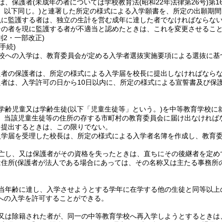
は、保護者
(未成年の者については学校教育法
(昭和22年法律第26号)
第
。以下同じ。)
と連署した所定の様式による入学願書を、所定の出願期間
現に監護する者は、独立の生計を営む成年に達した者でなければならな
その者を現に監護する者が不適当と認めたときは、これを変更させるこ
則2・一部改正)
手続)
校への入学は、教育委員会が定める入学者選抜実施要項による選抜に基
た者の保護者は、所定の様式による入学届を校長に提出しなければなら
た者は、入学許可の日から10日以内に、所定の様式による宣誓書及び保
学齢児童又は学齢生徒
(以下「児童生徒等」という。)
を中等教育学校に
、当該児童生徒等の住所の存する市町村の教育委員会に届け出なければ
を提出するときは、この限りでない。
入学届を受理した校長は、所定の様式による入学者名簿を作成し、教育
亡し、又は保護者がその資格を失ったときは、直ちにその後継者を定め
は住所
(保護者が法人である場合にあっては、その名称又は主たる事務所
当年齢に達し、入学させようとする学年に在学する他の生徒と同等以上
への入学を許可することができる。
又は除籍された者が、同一の中等教育学校へ再入学しようとするときは