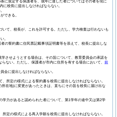
16条に規定する保護者を、成年に達した者についてはその者を現に
内に校長に提出しなければならない。
い。
とができる。
づいて、校長が、これを許可する。
ただし、学力検査は行わないも
ない。
護者の誓約書に住民票記載事項証明書等を添えて、校長に提出しな
就学させようとする場合は、その旨について、教育委員会の承諾を
ならない。
ただし、保護者が市内に住所を有する場合において、
前
委員会に提出しなければならない。
て、所定の様式による誓約書を校長に提出しなければならない。
の所在地)
に変更があったときは、直ちにその旨を校長に届け出な
の学力があると認められた者について、第1学年の途中又は第2学
、所定の様式による再入学願を校長に提出しなければならない。