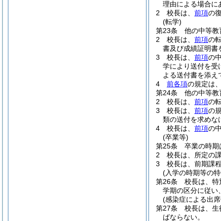
理由による場合に
2
校長は、
前項
の
(転学)
第23条
他の中等教
2
校長は、
前項
の
書及び成績証明書
3
校長は、
前項
の
学により送付を受
よる送付書を添え
4
前各項
の規定は
第24条
他の中等教
2
校長は、
前項
の
3
校長は、
前項
の
類の送付を求めな
4
校長は、
前項
の
(卒業等)
第25条
卒業の時期
2
校長は、所定の
3
校長は、前期課
(入学の時期等の特
第26条
校長は、特
学期の区分に従い
(感染症による出席
第27条
校長は、生
ばならない。