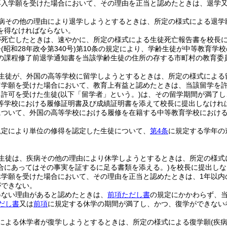
再入学願を受けた場合において、その理由を正当と認めたときは、退学
病その他の理由により退学しようとするときは、所定の様式による退学
を得なければならない。
が死亡したときは、速やかに、所定の様式による生徒死亡報告書を校長
令
(昭和28年政令第340号)
第10条の規定により、学齢生徒が中等教育学
の課程修了前退学通知書を当該学齢生徒の住所の存する市町村の教育委
生徒が、外国の高等学校に留学しようとするときは、所定の様式による
留学願を受けた場合において、教育上有益と認めたときは、当該留学を
る許可を受けた生徒
(以下「留学者」という。)
は、その留学期間が満了し
等学校における履修証明書及び成績証明書を添えて校長に提出しなけれ
について、外国の高等学校における履修を在籍する中等教育学校における
規定により単位の修得を認定した生徒について、
第4条
に規定する学年の
生徒は、疾病その他の理由により休学しようとするときは、所定の様式
合にあってはその事実を証するに足る書類を添える。)
を校長に提出しな
休学願を受けた場合において、その理由を正当と認めたときは、1年以内
ができない。
得ない理由があると認めたときは、
前項ただし書
の規定にかかわらず、
だし書
又は
前項
に規定する休学の期間が満了し、かつ、復学ができない
による休学者が復学しようとするときは、所定の様式による復学願
(疾