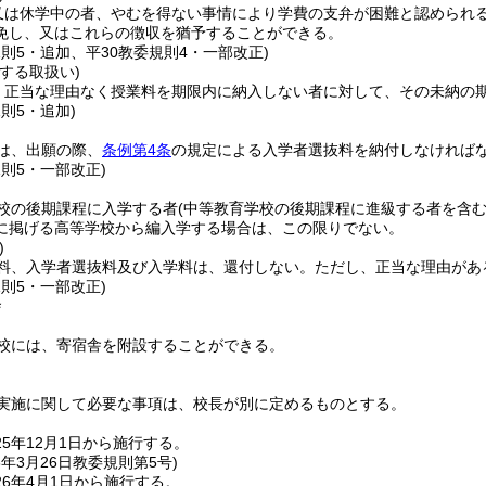
又は休学中の者、やむを得ない事情により学費の支弁が困難と認められ
免し、又はこれらの徴収を猶予することができる。
規則5・追加、平30教委規則4・一部改正)
する取扱い)
、正当な理由なく授業料を期限内に納入しない者に対して、その未納の
規則5・追加)
は、出願の際、
条例第4条
の規定による入学者選抜料を納付しなければ
規則5・一部改正)
校の後期課程に入学する者
(中等教育学校の後期課程に進級する者を含む
に掲げる高等学校から編入学する場合は、この限りでない。
)
料、入学者選抜料及び入学料は、還付しない。
ただし、正当な理由があ
規則5・一部改正)
舎
校には、寄宿舎を附設することができる。
実施に関して必要な事項は、校長が別に定めるものとする。
5年12月1日から施行する。
6年3月26日
教委規則第5号)
6年4月1日から施行する。