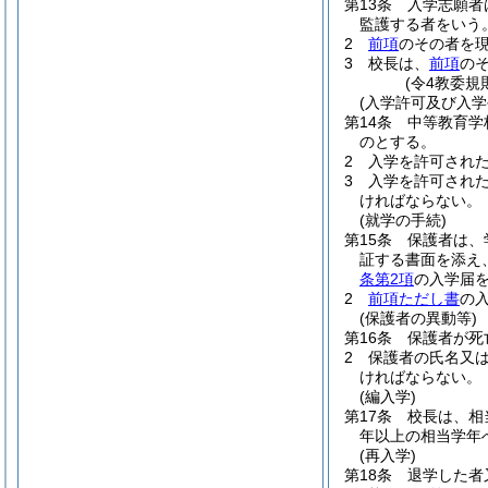
第13条
入学志願者
監護する者をいう
2
前項
のその者を
3
校長は、
前項
の
(令4教委規
(入学許可及び入学
第14条
中等教育学
のとする。
2
入学を許可され
3
入学を許可され
ければならない。
(就学の手続)
第15条
保護者は、
証する書面を添え
条第2項
の入学届
2
前項ただし書
の
(保護者の異動等)
第16条
保護者が死
2
保護者の氏名又
ければならない。
(編入学)
第17条
校長は、相
年以上の相当学年
(再入学)
第18条
退学した者