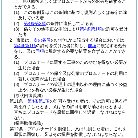
止、原状回復若しくはプロムナードからの退去を命ずるこ
とができる。
(1)
この条例又はこの条例に基づく規則若しくは命令に違
反している者
(2)
第4条第2項
の条件に違反している者
(3)
偽りその他不正な手段により
第4条第1項
の許可を受け
た者
2
市長は、
次の各号
のいずれかに該当する場合においては、
第4条第1項
の許可を受けた者に対し、
前項
に規定する処分
をし、又は
同項
に規定する必要な措置を命ずることができ
る。
(1)
プロムナードに関する工事のためやむを得ない必要が
生じた場合
(2)
プロムナードの保全又は公衆のプロムナードの利用に
著しい支障が生じた場合
(3)
プロムナードの管理上の理由以外の理由に基づく公益
上やむを得ない必要が生じた場合
(原状回復義務)
第11条
第4条第1項
の許可を受けた者は、その許可に係る行
為を終了したとき、又はその許可を取り消されたときは、
直ちにプロムナードを原状に回復して返還しなければなら
ない。
(損害賠償義務)
第12条
プロムナードを損傷し、又は汚損した者は、これを
原状に回復し、又はその損害を賠償しなければならない。