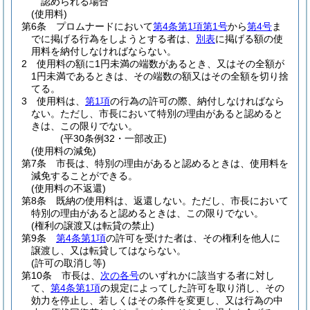
認められる場合
(使用料)
第6条
プロムナードにおいて
第4条第1項第1号
から
第4号
ま
でに掲げる行為をしようとする者は、
別表
に掲げる額の使
用料を納付しなければならない。
2
使用料の額に1円未満の端数があるとき、又はその全額が
1円未満であるときは、その端数の額又はその全額を切り捨
てる。
3
使用料は、
第1項
の行為の許可の際、納付しなければなら
ない。
ただし、市長において特別の理由があると認めると
きは、この限りでない。
(平30条例32・一部改正)
(使用料の減免)
第7条
市長は、特別の理由があると認めるときは、使用料を
減免することができる。
(使用料の不返還)
第8条
既納の使用料は、返還しない。
ただし、市長において
特別の理由があると認めるときは、この限りでない。
(権利の譲渡又は転貸の禁止)
第9条
第4条第1項
の許可を受けた者は、その権利を他人に
譲渡し、又は転貸してはならない。
(許可の取消し等)
第10条
市長は、
次の各号
のいずれかに該当する者に対し
て、
第4条第1項
の規定によってした許可を取り消し、その
効力を停止し、若しくはその条件を変更し、又は行為の中