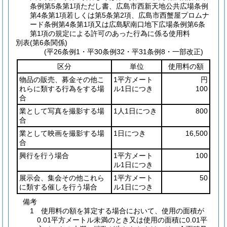
条例第5条第1項ただし書、広島市西新天地公共広場条例
第4条第1項若しくは第5条第2項、広島市西蟹屋プロムナ
ード条例第4条第1項又は広島駅南口地下広場条例第6条
第1項の規定による許可のあった行為に係る使用料
別表
(第6条関係)
(平26条例1・平30条例32・平31条例8・一部改正)
区分
単位
使用料の額
物品の販売、募金その他こ
1平方メート
円
れらに類する行為をする場
ル1日につき
100
合
業として写真を撮影する場
1人1日につき
800
合
業として映画を撮影する場
1日につき
16,500
合
興行を行う場合
1平方メート
100
ル1日につき
展示会、集会その他これら
1平方メート
50
に類する催しを行う場合
ル1日につき
備考
1 使用料の額を算定する場合において、使用の面積が
0.01平方メートル未満のとき又は使用の面積に0.01平