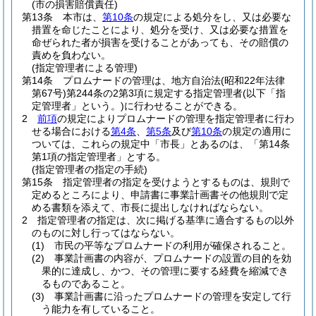
(市の損害賠償責任)
第13条
本市は、
第10条
の規定による処分をし、又は必要な
措置を命じたことにより、処分を受け、又は必要な措置を
命ぜられた者が損害を受けることがあっても、その賠償の
責めを負わない。
(指定管理者による管理)
第14条
プロムナードの管理は、地方自治法
(昭和22年法律
第67号)
第244条の2第3項に規定する指定管理者
(以下「指
定管理者」という。)
に行わせることができる。
2
前項
の規定によりプロムナードの管理を指定管理者に行わ
せる場合における
第4条
、
第5条
及び
第10条
の規定の適用に
ついては、これらの規定中「市長」とあるのは、「第14条
第1項の指定管理者」とする。
(指定管理者の指定の手続)
第15条
指定管理者の指定を受けようとするものは、規則で
定めるところにより、申請書に事業計画書その他規則で定
める書類を添えて、市長に提出しなければならない。
2
指定管理者の指定は、次に掲げる基準に適合するもの以外
のものに対し行ってはならない。
(1)
市民の平等なプロムナードの利用が確保されること。
(2)
事業計画書の内容が、プロムナードの設置の目的を効
果的に達成し、かつ、その管理に要する経費を縮減でき
るものであること。
(3)
事業計画書に沿ったプロムナードの管理を安定して行
う能力を有していること。