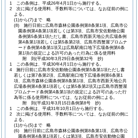
1
この条例は、平成26年4月1日から施行する。
2
次に掲げる使用料、手数料等については、なお従前の例に
よる。
(1)から(7)まで
略
(8)
施行日前に広島市森林公園条例第8条第1項、広島市公
園条例第4条第1項若しくは第3項、広島市安佐動物公園
条例第5条第1項ただし書、広島市西新天地公共広場条例
第4条第1項若しくは第5条第2項、広島市西蟹屋プロムナ
ード条例第4条第1項又は広島駅南口地下広場条例第6条
第1項の規定による許可のあった行為に係る使用料
附
則
(平成30年3月29日
条例第32号 抄)
1
この条例は、平成30年4月1日から施行する。
4
施行日前に広島市安佐動物公園条例第5条第1項ただし書
若しくは第7条第2項、広島駅南口地下広場条例第6条第1
項、広島市森林公園条例第8条第1項、広島市西新天地公共
広場条例第4条第1項若しくは第5条第2項又は広島市西蟹屋
プロムナード条例第4条第1項の規定による許可のあった行
為等に係る使用料については、なお従前の例による。
附
則
(平成31年3月15日
条例第8号 抄)
1
この条例は、平成31年10月1日から施行する。
2
次に掲げる使用料、手数料等については、なお従前の例に
よる。
(1)から(5)まで
略
(6)
施行日前に広島市森林公園条例第8条第1項、広島市公
園条例第4条第1項若しくは第3項、広島市安佐動物公園