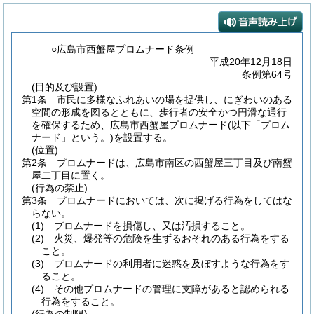
○広島市西蟹屋プロムナード条例
平成20年12月18日
条例第64号
(目的及び設置)
第1条
市民に多様なふれあいの場を提供し、にぎわいのある
空間の形成を図るとともに、歩行者の安全かつ円滑な通行
を確保するため、広島市西蟹屋プロムナード
(以下「プロム
ナード」という。)
を設置する。
(位置)
第2条
プロムナードは、広島市南区の西蟹屋三丁目及び南蟹
屋二丁目に置く。
(行為の禁止)
第3条
プロムナードにおいては、次に掲げる行為をしてはな
らない。
(1)
プロムナードを損傷し、又は汚損すること。
(2)
火災、爆発等の危険を生ずるおそれのある行為をする
こと。
(3)
プロムナードの利用者に迷惑を及ぼすような行為をす
ること。
(4)
その他プロムナードの管理に支障があると認められる
行為をすること。