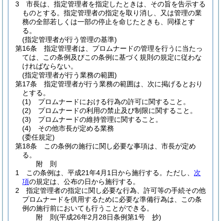
3
市長は、指定管理者を指定したときは、その旨を告示する
ものとする。
指定管理者の指定を取り消し、又は管理の業
務の全部若しくは一部の停止を命じたときも、同様とす
る。
(指定管理者が行う管理の基準)
第16条
指定管理者は、プロムナードの管理を行うに当たっ
ては、この条例及びこの条例に基づく規則の規定に従わな
ければならない。
(指定管理者が行う業務の範囲)
第17条
指定管理者が行う業務の範囲は、次に掲げるとおり
とする。
(1)
プロムナードにおける行為の許可に関すること。
(2)
プロムナードの利用の禁止及び制限に関すること。
(3)
プロムナードの維持管理に関すること。
(4)
その他市長が定める業務
(委任規定)
第18条
この条例の施行に関し必要な事項は、市長が定め
る。
附
則
1
この条例は、平成21年4月1日から施行する。
ただし、
次
項
の規定は、公布の日から施行する。
2
指定管理者の指定に関し必要な行為、許可等の手続その他
プロムナードを供用するために必要な準備行為は、この条
例の施行前においても行うことができる。
附
則
(平成26年2月28日
条例第1号 抄)