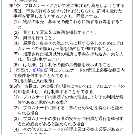
(行為の制限)
第4条
プロムナードにおいて次に掲げる行為をしようとする
者は、市長の許可を受けなければならない。
許可を受けた
事項を変更しようとするときも、同様とする。
(1)
物品の販売、募金その他これらに類する行為をするこ
と。
(2)
業として写真又は映画を撮影すること。
(3)
興行を行うこと。
(4)
展示会、集会その他これらに類する催しのためにプロ
ムナードの全部又は一部を独占して利用すること。
(5)
指定された場所以外の場所に車両を持ち込み、乗り入
れ、又は駐車すること。
(6)
はり紙、はり札その他の広告物を表示すること。
2
市長は、
前項
の許可にプロムナードの管理上必要な範囲内
で条件を付することができる。
(利用の禁止又は制限)
第5条
市長は、次に掲げる場合においては、プロムナードの
利用を禁止し、又は制限することができる。
(1)
プロムナードの損壊その他の理由によりその利用が危
険であると認められる場合
(2)
プロムナードに関する工事のためやむを得ないと認め
られる場合
(3)
プロムナードの歩行者の安全かつ円滑な通行を確保す
るため必要があると認められる場合
(4)
その他プロムナードの管理上又は公益上必要があると