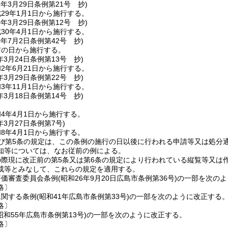
8年3月29日
条例第21号 抄)
29年1月1日から施行する。
0年3月29日
条例第12号 抄)
30年4月1日から施行する。
0年7月2日
条例第42号 抄)
布の日から施行する。
年3月24日
条例第13号 抄)
2年6月21日から施行する。
年3月29日
条例第22号 抄)
3年11月1日から施行する。
年3月18日
条例第14号 抄)
4年4月1日から施行する。
年3月27日
条例第7号)
8年4月1日から施行する。
及び第5条の規定は、この条例の施行の日以後に行われる申請等又は処分
知等については、なお従前の例による。
際現に改正前の第5条又は第6条の規定により行われている縦覧等又は
成等とみなして、これらの規定を適用する。
評価審査委員会条例
(昭和26年9月20日広島市条例第36号)
の一部を次のよ
略〕
に関する条例
(昭和41年広島市条例第33号)
の一部を次のように改正する
略〕
昭和55年広島市条例第13号)
の一部を次のように改正する。
略〕