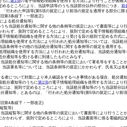
うちに
第1項
の電子情報処理組織を使用する方法により行うことが困難
定めるところにより、当該申請等のうち当該部分以外の部分につき、
前
、「行われた申請等
(第5項の規定により前項の規定を適用する部分に限
・旧第3条繰下・一部改正)
による処分通知等)
のうち当該処分通知等に関する他の条例等の規定において書面等により
かわらず、規則で定めるところにより、規則で定める電子情報処理組織
電子情報処理組織を使用する方法により受ける旨の規則で定める方式に
処理組織を使用する方法により行われた処分通知等については、当該処
当該条例等その他の当該処分通知等に関する条例等の規定を適用する。
処理組織を使用する方法により行われた処分通知等は、当該処分通知等
処分通知等を受ける者に到達したものとみなす。
ち当該処分通知等に関する他の条例等の規定において署名等をすること
、当該署名等については、当該条例等の規定にかかわらず、氏名又は名
ける者について対面により本人確認をするべき事情がある場合、処分通
該処分通知等のうちに
第1項
の電子情報処理組織を使用する方法により
合には、規則で定めるところにより、当該処分通知等のうち当該部分以
処分通知等」とあるのは、「行われた処分通知等
(第5項の規定により前
・旧第4条繰下・一部改正)
縦覧等)
ち当該縦覧等に関する他の条例等の規定において書面等により行うこと
にかかわらず、規則で定めるところにより、当該書面等に係る電磁的記