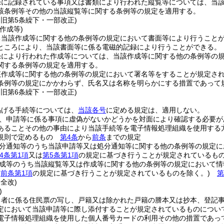
録に記録されている事項又は書類により行われた縦覧等については、当
該条例等その他の当該縦覧等に関する条例等の規定を適用する。
・旧第5条繰下・一部改正)
作成等)
ち当該作成等に関する他の条例等の規定において書面等により行うこと
ところにより、当該書面等に係る電磁的記録により行うことができる。
録により行われた作成等については、当該作成等に関する他の条例等の
関する条例等の規定を適用する。
該作成等に関する他の条例等の規定において署名等をすることが規定さ
条例等の規定にかかわらず、氏名又は名称を明らかにする措置であって
・旧第6条繰下・一部改正)
掲げる手続等については、
当該各号
に定める規定は、適用しない。
、申請等に係る事項に虚偽がないかどうかを対面により確認する必要が
あることその他の事由により当該手続等を電子情報処理組織を使用する
て規則で定めるもの
第4条
から
前条
までの規定
分通知等のうち当該申請等又は処分通知等に関する他の条例等の規定に
4条第1項
又は
第5条第1項
の規定に基づき行うことが規定されているもの
成等のうち当該縦覧等又は作成等に関する他の条例等の規定において情
は
前条第1項
の規定に基づき行うことが規定されているものを除く。)
第
・全改)
)
る者に係る住民票の写し、戸籍又は除かれた戸籍の謄本又は抄本、登記
定において当該申請等に際し添付することが規定されているものについ
電子情報処理組織を使用した個人番号カードの利用その他の措置であっ