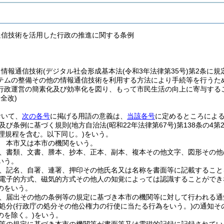
通信技術を活用した行政の推進に関する条例
、情報通信技術
(デジタル社会形成基本法
(令和3年法律第35号)
第2条に規
テムの整備その他の情報通信技術を利用する方法により手続等を行うた
行政運営の簡素化及び効率化を図り、もって市民生活の向上に寄与する
・全改)
おいて、
次の各号
に掲げる用語の意義は、
当該各号
に定めるところによ
及び条例に基づく規則
(地方自治法
(昭和22年法律第67号)
第138条の4
理規程を含む。以下同じ。)
をいう。
 本市又は本市の機関をいう。
、書類、文書、謄本、抄本、正本、副本、複本その他文字、図形その他
いう。
、記名、自署、連署、押印その他氏名又は名称を書面等に記載すること
電子的方式、磁気的方式その他人の知覚によっては認識することができ
のをいう。
、届出その他の条例等の規定に基づき本市の機関等に対して行われる通
処分
(行政庁の処分その他公権力の行使に当たる行為をいう。)
の通知そ
のを除く。)
をいう。