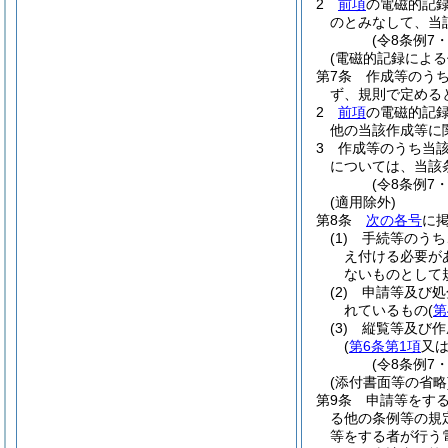
2
前項
の電磁的記
のとみなして、当
(令8条例7
(電磁的記録による
第7条
作成等のう
ず、規則で定める
2
前項
の電磁的記
他の当該作成等に
3
作成等のうち当
については、当該
(令8条例7
(適用除外)
第8条
次の各号
に
(1)
手続等のうち
え付ける必要が
ないものとし
(2)
申請等及び処
れているもの
(
第
(3)
縦覧等及び作
(
第6条第1項
又
(令8条例7
(添付書面等の省略
第9条
申請等をす
る他の条例等の規
等をする者が行う