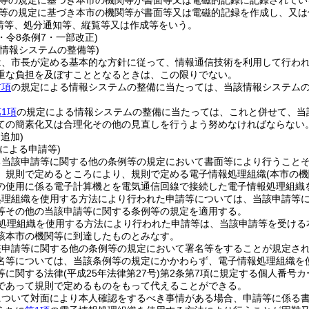
等の規定に基づき本市の機関等が書面等又は電磁的記録に記録されてい
等の規定に基づき本市の機関等が書面等又は電磁的記録を作成し、又は
請等、処分通知等、縦覧等又は作成等をいう。
5・令8条例7・一部改正)
情報システムの整備等)
は、市長が定める基本的な方針に従って、情報通信技術を利用して行わ
重な負担を及ぼすこととなるときは、この限りでない。
前項
の規定による情報システムの整備に当たっては、当該情報システム
1項
の規定による情報システムの整備に当たっては、これと併せて、当
ての簡素化又は合理化その他の見直しを行うよう努めなければならない
・追加)
による申請等)
ち当該申請等に関する他の条例等の規定において書面等により行うこと
、規則で定めるところにより、規則で定める電子情報処理組織
(本市の
の使用に係る電子計算機とを電気通信回線で接続した電子情報処理組織
処理組織を使用する方法により行われた申請等については、当該申請等
等その他の当該申請等に関する条例等の規定を適用する。
処理組織を使用する方法により行われた申請等は、当該申請等を受ける
該本市の機関等に到達したものとみなす。
該申請等に関する他の条例等の規定において署名等をすることが規定さ
名等については、当該条例等の規定にかかわらず、電子情報処理組織を
等に関する法律
(平成25年法律第27号)
第2条第7項に規定する個人番号カ
であって規則で定めるものをもって代えることができる。
について対面により本人確認をするべき事情がある場合、申請等に係る