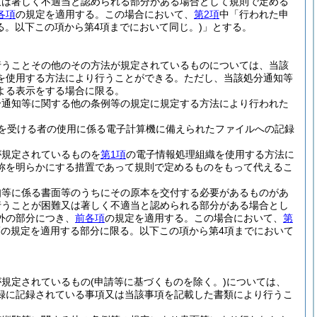
又は著しく不適当と認められる部分がある場合として規則で定める
各項
の規定を適用する。
この場合において、
第2項
中「行われた申
る。以下この項から第4項までにおいて同じ。)
」とする。
行うことその他のその方法が規定されているものについては、当該
を使用する方法により行うことができる。
ただし、当該処分通知等
よる表示をする場合に限る。
分通知等に関する他の条例等の規定に規定する方法により行われた
を受ける者の使用に係る電子計算機に備えられたファイルへの記録
が規定されているものを
第1項
の電子情報処理組織を使用する方法に
称を明らかにする措置であって規則で定めるものをもって代えるこ
知等に係る書面等のうちにその原本を交付する必要があるものがあ
行うことが困難又は著しく不適当と認められる部分がある場合とし
外の部分につき、
前各項
の規定を適用する。
この場合において、
第
項の規定を適用する部分に限る。以下この項から第4項までにおいて
が規定されているもの
(申請等に基づくものを除く。)
については、
録に記録されている事項又は当該事項を記載した書類により行うこ