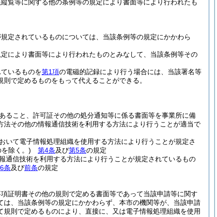
該縦覧等に関する他の条例等の規定により書面等により行われたも
が規定されているものについては、当該条例等の規定にかかわら
規定により書面等により行われたものとみなして、当該条例等その
れているものを
第1項
の電磁的記録により行う場合には、当該署名等
規則で定めるものをもって代えることができる。
あること、許可証その他の処分通知等に係る書面等を事業所に備
方法その他の情報通信技術を利用する方法により行うことが適当で
おいて電子情報処理組織を使用する方法により行うことが規定さ
を除く。)
第4条
及び
第5条
の規定
報通信技術を利用する方法により行うことが規定されているもの
6条
及び
前条
の規定
事項証明書その他の規則で定める書面等であって当該申請等に関す
ては、当該条例等の規定にかかわらず、本市の機関等が、当該申請
て規則で定めるものにより、直接に、又は電子情報処理組織を使用