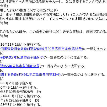
により確認すべき事項に係る情報を入手し、又は参照することができる
・全改)
活用した行政の推進に関する状況の公表)
は、電子情報処理組織を使用する方法により行うことができる当該機関
政の推進に関する状況について、インターネットの利用その他の方法に
・追加)
定めるもののほか、この条例の施行に関し必要な事項は、規則で定める
・追加)
16年11月1日から施行する。
評価審査委員会条例
(昭和26年9月20日広島市条例第36号)
の一部を次のよ
略〕
条例
(平成7年広島市条例第5号)
の一部を次のように改正する。
略〕
昭和55年広島市条例第13号)
の一部を次のように改正する。
略〕
に関する条例
(昭和41年広島市条例第33号)
の一部を次のように改正する
略〕
0年3月28日
条例第5号)
0年4月1日から施行する。
1年3月30日
条例第28号 抄)
21年10月1日から施行する。
8年2月29日
条例第6号 抄)
28年3月14日から施行する。