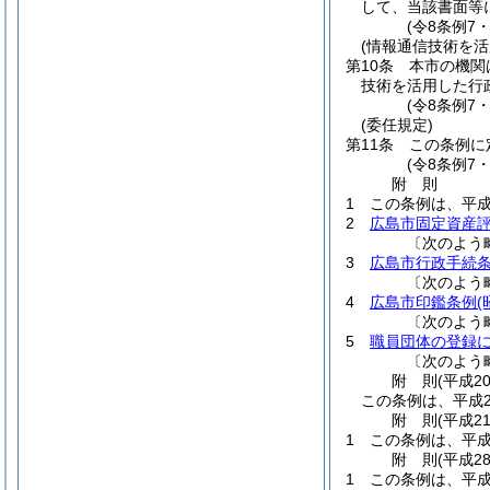
して、当該書面等
(令8条例7
(情報通信技術を
第10条
本市の機関
技術を活用した行
(令8条例7
(委任規定)
第11条
この条例に
(令8条例7
附
則
1
この条例は、平成
2
広島市固定資産
〔次のよう
3
広島市行政手続
〔次のよう
4
広島市印鑑条例
(
〔次のよう
5
職員団体の登録
〔次のよう
附
則
(平成2
この条例は、平成2
附
則
(平成2
1
この条例は、平成
附
則
(平成2
1
この条例は、平成