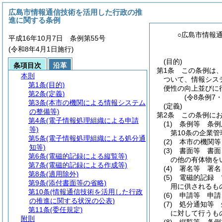
広島市情報通信技術を活用した行政の推
進に関する条例
○広島市情報
平成16年10月7日 条例第55号
(令和8年4月1日施行)
(目的)
条項目次
沿革
第1条
この条例は
本則
ついて、情報シス
第1条
(目的)
便性の向上並びに
第2条
(定義)
(令8条例7
第3条
(本市の機関による情報システム
(定義)
の整備等)
第2条
この条例に
第4条
(電子情報処理組織による申請
(1)
条例等 条例
等)
第10条の企業管
第5条
(電子情報処理組織による処分通
(2)
本市の機関等
知等)
(3)
書面等 書面
第6条
(電磁的記録による縦覧等)
の他の有体物を
第7条
(電磁的記録による作成等)
(4)
署名等 署名
第8条
(適用除外)
(5)
電磁的記録 
第9条
(添付書面等の省略)
用に供されるも
第10条
(情報通信技術を活用した行政
(6)
申請等 申請
の推進に関する状況の公表)
(7)
処分通知等 
第11条
(委任規定)
に対して行うも
附則