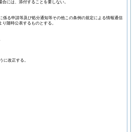
場合には、添付することを要しない。
に係る申請等及び処分通知等その他この条例の規定による情報通信
より随時公表するものとする。
。
うに改正する。
。