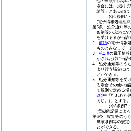
他の当該申請等の
場合には、規則で
請等」とあるのは
(令8条例7
(電子情報処理組織
第5条
処分通知等
条例等の規定にか
を受ける者が当該
2
前項
の電子情報
ものとみなして、
3
第1項
の電子情報
がされた時に当該
4
処分通知等のう
より行う場合には
とができる。
5
処分通知等を受
る場合その他の当
て規則で定める場
2項
中「行われた
同じ。)
」とする。
(令8条例7
(電磁的記録による
第6条
縦覧等のう
当該条例等の規定
とができる。