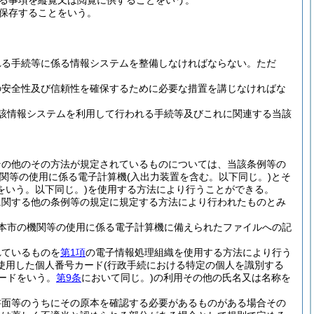
る事項を縦覧又は閲覧に供することをいう。
保存することをいう。
れる手続等に係る情報システムを整備しなければならない。
ただ
の安全性及び信頼性を確保するために必要な措置を講じなければな
該情報システムを利用して行われる手続等及びこれに関連する当該
。
その他のその方法が規定されているものについては、当該条例等の
機関等の使用に係る電子計算機
(入出力装置を含む。以下同じ。)
とそ
をいう。以下同じ。)
を使用する方法により行うことができる。
に関する他の条例等の規定に規定する方法により行われたものとみ
本市の機関等の使用に係る電子計算機に備えられたファイルへの記
れているものを
第1項
の電子情報処理組織を使用する方法により行う
使用した個人番号カード
(行政手続における特定の個人を識別する
ードをいう。
第9条
において同じ。)
の利用その他の氏名又は名称を
書面等のうちにその原本を確認する必要があるものがある場合その