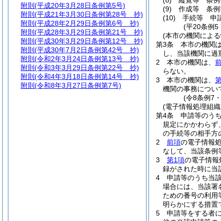
(8)
縦覧等 条例
附則
(平成20年3月28日条例第5号)
(9)
作成等 条例
附則
(平成21年3月30日条例第28号 抄)
(10)
手続等 申
附則
(平成28年2月29日条例第6号 抄)
(平20条例
附則
(平成28年3月29日条例第21号 抄)
(本市の機関による
附則
(平成30年3月29日条例第12号 抄)
第3条
本市の機関
附則
(平成30年7月2日条例第42号 抄)
し、当該機関に過
附則
(令和2年3月24日条例第13号 抄)
2
本市の機関は、
附則
(令和3年3月29日条例第22号 抄)
らない。
附則
(令和4年3月18日条例第14号 抄)
3
本市の機関は、
第
附則
(令和8年3月27日条例第7号)
機関の事務につい
(令8条例7
(電子情報処理組織
第4条
申請等のう
規定にかかわらず
の手続等の相手方
2
前項
の電子情報
なして、当該条例
3
第1項
の電子情報
録がされた時に当
4
申請等のうち当
場合には、当該署
ための番号の利用
明らかにする措置
5
申請等をする者