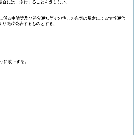
場合には、添付することを要しない。
に係る申請等及び処分通知等その他この条例の規定による情報通信
より随時公表するものとする。
。
うに改正する。
。