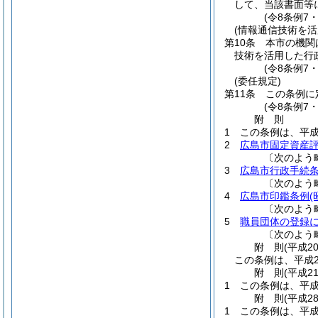
して、当該書面等
(令8条例7
(情報通信技術を
第10条
本市の機関
技術を活用した行
(令8条例7
(委任規定)
第11条
この条例に
(令8条例7
附
則
1
この条例は、平成
2
広島市固定資産
〔次のよう
3
広島市行政手続
〔次のよう
4
広島市印鑑条例
(
〔次のよう
5
職員団体の登録
〔次のよう
附
則
(平成2
この条例は、平成2
附
則
(平成2
1
この条例は、平成
附
則
(平成2
1
この条例は、平成