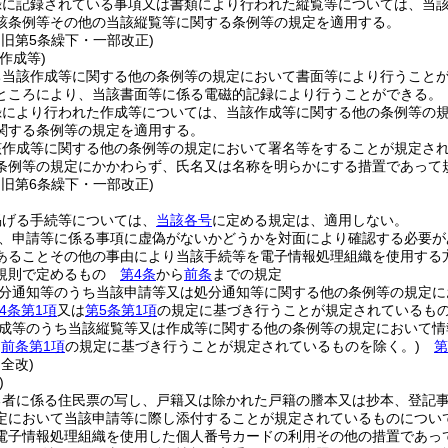
録に記録されている事項又は書類により行われた縦覧等については、当
該条例等その他の当該縦覧等に関する条例等の規定を適用する。
・旧第5条繰下・一部改正)
作成等)
ち当該作成等に関する他の条例等の規定において書面等により行うこと
ところにより、当該書面等に係る電磁的記録により行うことができる。
録により行われた作成等については、当該作成等に関する他の条例等の
関する条例等の規定を適用する。
該作成等に関する他の条例等の規定において署名等をすることが規定さ
条例等の規定にかかわらず、氏名又は名称を明らかにする措置であって
・旧第6条繰下・一部改正)
掲げる手続等については、
当該各号
に定める規定は、適用しない。
、申請等に係る事項に虚偽がないかどうかを対面により確認する必要が
あることその他の事由により当該手続等を電子情報処理組織を使用する
て規則で定めるもの
第4条
から
前条
までの規定
分通知等のうち当該申請等又は処分通知等に関する他の条例等の規定に
4条第1項
又は
第5条第1項
の規定に基づき行うことが規定されているもの
成等のうち当該縦覧等又は作成等に関する他の条例等の規定において情
は
前条第1項
の規定に基づき行うことが規定されているものを除く。)
第
・全改)
)
る者に係る住民票の写し、戸籍又は除かれた戸籍の謄本又は抄本、登記
定において当該申請等に際し添付することが規定されているものについ
電子情報処理組織を使用した個人番号カードの利用その他の措置であっ