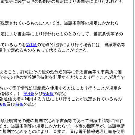
該縦覧等に関する他の条例等の規定により書面等により行われたも
が規定されているものについては、当該条例等の規定にかかわら
規定により書面等により行われたものとみなして、当該条例等その
れているものを
第1項
の電磁的記録により行う場合には、当該署名等
規則で定めるものをもって代えることができる。
あること、許可証その他の処分通知等に係る書面等を事業所に備
方法その他の情報通信技術を利用する方法により行うことが適当で
おいて電子情報処理組織を使用する方法により行うことが規定さ
を除く。)
第4条
及び
第5条
の規定
報通信技術を利用する方法により行うことが規定されているもの
6条
及び
前条
の規定
事項証明書その他の規則で定める書面等であって当該申請等に関す
ては、当該条例等の規定にかかわらず、本市の機関等が、当該申請
て規則で定めるものにより、直接に、又は電子情報処理組織を使用