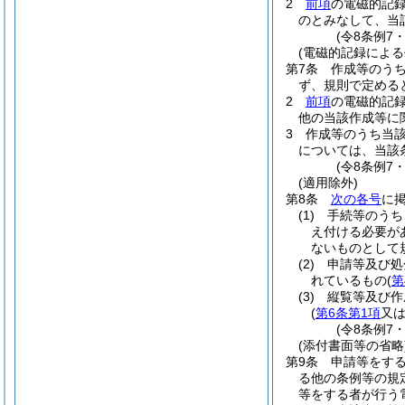
2
前項
の電磁的記
のとみなして、当
(令8条例7
(電磁的記録による
第7条
作成等のう
ず、規則で定める
2
前項
の電磁的記
他の当該作成等に
3
作成等のうち当
については、当該
(令8条例7
(適用除外)
第8条
次の各号
に
(1)
手続等のうち
え付ける必要が
ないものとし
(2)
申請等及び処
れているもの
(
第
(3)
縦覧等及び作
(
第6条第1項
又
(令8条例7
(添付書面等の省略
第9条
申請等をす
る他の条例等の規
等をする者が行う