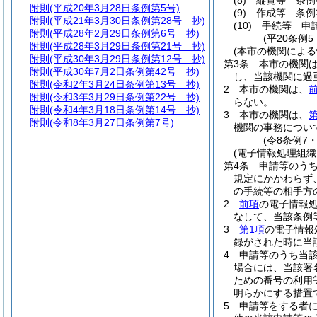
(8)
縦覧等 条例
附則
(平成20年3月28日条例第5号)
(9)
作成等 条例
附則
(平成21年3月30日条例第28号 抄)
(10)
手続等 申
附則
(平成28年2月29日条例第6号 抄)
(平20条例
附則
(平成28年3月29日条例第21号 抄)
(本市の機関による
附則
(平成30年3月29日条例第12号 抄)
第3条
本市の機関
附則
(平成30年7月2日条例第42号 抄)
し、当該機関に過
附則
(令和2年3月24日条例第13号 抄)
2
本市の機関は、
附則
(令和3年3月29日条例第22号 抄)
らない。
附則
(令和4年3月18日条例第14号 抄)
3
本市の機関は、
第
附則
(令和8年3月27日条例第7号)
機関の事務につい
(令8条例7
(電子情報処理組織
第4条
申請等のう
規定にかかわらず
の手続等の相手方
2
前項
の電子情報
なして、当該条例
3
第1項
の電子情報
録がされた時に当
4
申請等のうち当
場合には、当該署
ための番号の利用
明らかにする措置
5
申請等をする者