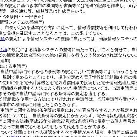
等の規定に基づき本市の機関等が書面等又は電磁的記録に記録されてい
等の規定に基づき本市の機関等が書面等又は電磁的記録を作成し、又は
請等、処分通知等、縦覧等又は作成等をいう。
5・令8条例7・一部改正)
情報システムの整備等)
は、市長が定める基本的な方針に従って、情報通信技術を利用して行わ
重な負担を及ぼすこととなるときは、この限りでない。
前項
の規定による情報システムの整備に当たっては、当該情報システム
1項
の規定による情報システムの整備に当たっては、これと併せて、当
ての簡素化又は合理化その他の見直しを行うよう努めなければならない
・追加)
による申請等)
ち当該申請等に関する他の条例等の規定において書面等により行うこと
、規則で定めるところにより、規則で定める電子情報処理組織
(本市の
の使用に係る電子計算機とを電気通信回線で接続した電子情報処理組織
処理組織を使用する方法により行われた申請等については、当該申請等
等その他の当該申請等に関する条例等の規定を適用する。
処理組織を使用する方法により行われた申請等は、当該申請等を受ける
該本市の機関等に到達したものとみなす。
該申請等に関する他の条例等の規定において署名等をすることが規定さ
名等については、当該条例等の規定にかかわらず、電子情報処理組織を
等に関する法律
(平成25年法律第27号)
第2条第7項に規定する個人番号カ
であって規則で定めるものをもって代えることができる。
について対面により本人確認をするべき事情がある場合、申請等に係る