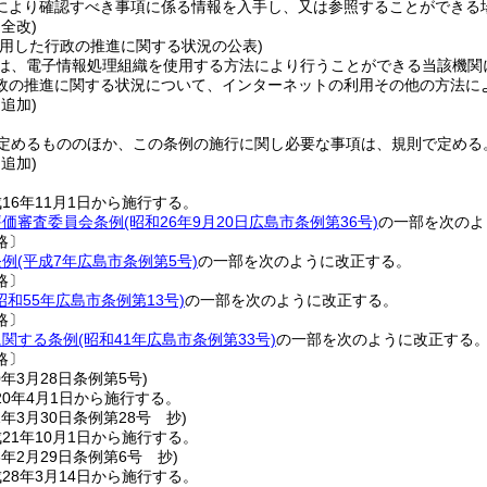
により確認すべき事項に係る情報を入手し、又は参照することができる
・全改)
活用した行政の推進に関する状況の公表)
は、電子情報処理組織を使用する方法により行うことができる当該機関
政の推進に関する状況について、インターネットの利用その他の方法に
・追加)
定めるもののほか、この条例の施行に関し必要な事項は、規則で定める
・追加)
16年11月1日から施行する。
評価審査委員会条例
(昭和26年9月20日広島市条例第36号)
の一部を次のよ
略〕
条例
(平成7年広島市条例第5号)
の一部を次のように改正する。
略〕
昭和55年広島市条例第13号)
の一部を次のように改正する。
略〕
に関する条例
(昭和41年広島市条例第33号)
の一部を次のように改正する
略〕
0年3月28日
条例第5号)
0年4月1日から施行する。
1年3月30日
条例第28号 抄)
21年10月1日から施行する。
8年2月29日
条例第6号 抄)
28年3月14日から施行する。