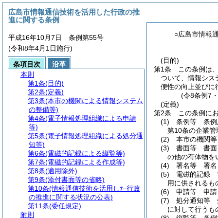
広島市情報通信技術を活用した行政の推
進に関する条例
○広島市情報
平成16年10月7日 条例第55号
(令和8年4月1日施行)
(目的)
条項目次
沿革
第1条
この条例は
本則
ついて、情報シス
第1条
(目的)
便性の向上並びに
第2条
(定義)
(令8条例7
第3条
(本市の機関による情報システム
(定義)
の整備等)
第2条
この条例に
第4条
(電子情報処理組織による申請
(1)
条例等 条例
等)
第10条の企業管
第5条
(電子情報処理組織による処分通
(2)
本市の機関等
知等)
(3)
書面等 書面
第6条
(電磁的記録による縦覧等)
の他の有体物を
第7条
(電磁的記録による作成等)
(4)
署名等 署名
第8条
(適用除外)
(5)
電磁的記録 
第9条
(添付書面等の省略)
用に供されるも
第10条
(情報通信技術を活用した行政
(6)
申請等 申請
の推進に関する状況の公表)
(7)
処分通知等 
第11条
(委任規定)
に対して行うも
附則