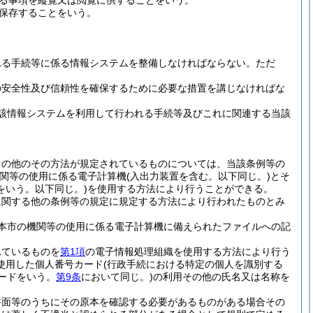
る事項を縦覧又は閲覧に供することをいう。
保存することをいう。
れる手続等に係る情報システムを整備しなければならない。
ただ
の安全性及び信頼性を確保するために必要な措置を講じなければな
該情報システムを利用して行われる手続等及びこれに関連する当該
。
その他のその方法が規定されているものについては、当該条例等の
機関等の使用に係る電子計算機
(入出力装置を含む。以下同じ。)
とそ
をいう。以下同じ。)
を使用する方法により行うことができる。
に関する他の条例等の規定に規定する方法により行われたものとみ
本市の機関等の使用に係る電子計算機に備えられたファイルへの記
れているものを
第1項
の電子情報処理組織を使用する方法により行う
使用した個人番号カード
(行政手続における特定の個人を識別する
ードをいう。
第9条
において同じ。)
の利用その他の氏名又は名称を
書面等のうちにその原本を確認する必要があるものがある場合その