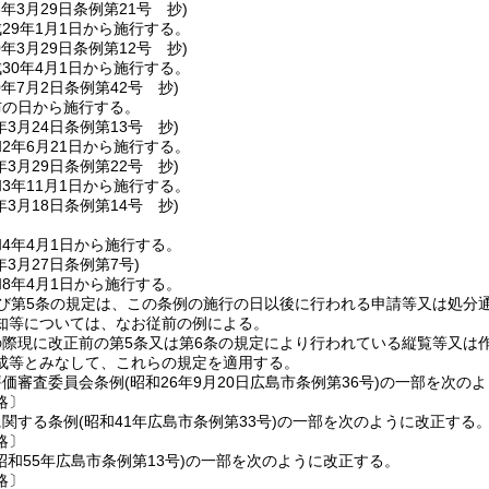
8年3月29日
条例第21号 抄)
29年1月1日から施行する。
0年3月29日
条例第12号 抄)
30年4月1日から施行する。
0年7月2日
条例第42号 抄)
布の日から施行する。
年3月24日
条例第13号 抄)
2年6月21日から施行する。
年3月29日
条例第22号 抄)
3年11月1日から施行する。
年3月18日
条例第14号 抄)
4年4月1日から施行する。
年3月27日
条例第7号)
8年4月1日から施行する。
及び第5条の規定は、この条例の施行の日以後に行われる申請等又は処分
知等については、なお従前の例による。
際現に改正前の第5条又は第6条の規定により行われている縦覧等又は
成等とみなして、これらの規定を適用する。
評価審査委員会条例
(昭和26年9月20日広島市条例第36号)
の一部を次のよ
略〕
に関する条例
(昭和41年広島市条例第33号)
の一部を次のように改正する
略〕
昭和55年広島市条例第13号)
の一部を次のように改正する。
略〕