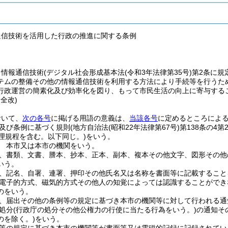
通信技術を活用した行政の推進に関する条例
、情報通信技術
(デジタル社会形成基本法
(令和3年法律第35号)
第2条に規
テムの整備その他の情報通信技術を利用する方法により手続等を行うた
行政運営の簡素化及び効率化を図り、もって市民生活の向上に寄与する
・全改)
おいて、
次の各号
に掲げる用語の意義は、
当該各号
に定めるところによ
及び条例に基づく規則
(地方自治法
(昭和22年法律第67号)
第138条の4
理規程を含む。以下同じ。)
をいう。
 本市又は本市の機関をいう。
、書類、文書、謄本、抄本、正本、副本、複本その他文字、図形その他
いう。
、記名、自署、連署、押印その他氏名又は名称を書面等に記載すること
電子的方式、磁気的方式その他人の知覚によっては認識することができ
のをいう。
、届出その他の条例等の規定に基づき本市の機関等に対して行われる通
処分
(行政庁の処分その他公権力の行使に当たる行為をいう。)
の通知そ
のを除く。)
をいう。