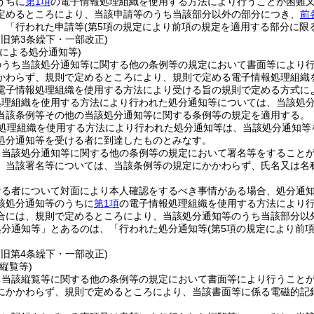
うちに
第1項
の電子情報処理組織を使用する方法により行うことが困難
定めるところにより、当該申請等のうち当該部分以外の部分につき、
前
、「行われた申請等
(第5項の規定により前項の規定を適用する部分に限
・旧第3条繰下・一部改正)
による処分通知等)
のうち当該処分通知等に関する他の条例等の規定において書面等により
かわらず、規則で定めるところにより、規則で定める電子情報処理組織
電子情報処理組織を使用する方法により受ける旨の規則で定める方式に
処理組織を使用する方法により行われた処分通知等については、当該処
当該条例等その他の当該処分通知等に関する条例等の規定を適用する。
処理組織を使用する方法により行われた処分通知等は、当該処分通知等
処分通知等を受ける者に到達したものとみなす。
ち当該処分通知等に関する他の条例等の規定において署名等をすること
、当該署名等については、当該条例等の規定にかかわらず、氏名又は名
ける者について対面により本人確認をするべき事情がある場合、処分通
該処分通知等のうちに
第1項
の電子情報処理組織を使用する方法により
合には、規則で定めるところにより、当該処分通知等のうち当該部分以
処分通知等」とあるのは、「行われた処分通知等
(第5項の規定により前
・旧第4条繰下・一部改正)
縦覧等)
ち当該縦覧等に関する他の条例等の規定において書面等により行うこと
にかかわらず、規則で定めるところにより、当該書面等に係る電磁的記