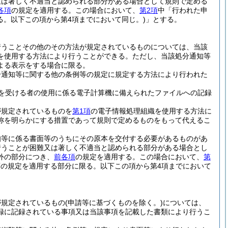
又は著しく不適当と認められる部分がある場合として規則で定める
各項
の規定を適用する。
この場合において、
第2項
中「行われた申
る。以下この項から第4項までにおいて同じ。)
」とする。
行うことその他のその方法が規定されているものについては、当該
を使用する方法により行うことができる。
ただし、当該処分通知等
よる表示をする場合に限る。
分通知等に関する他の条例等の規定に規定する方法により行われた
を受ける者の使用に係る電子計算機に備えられたファイルへの記録
が規定されているものを
第1項
の電子情報処理組織を使用する方法に
称を明らかにする措置であって規則で定めるものをもって代えるこ
知等に係る書面等のうちにその原本を交付する必要があるものがあ
行うことが困難又は著しく不適当と認められる部分がある場合とし
外の部分につき、
前各項
の規定を適用する。
この場合において、
第
項の規定を適用する部分に限る。以下この項から第4項までにおいて
が規定されているもの
(申請等に基づくものを除く。)
については、
録に記録されている事項又は当該事項を記載した書類により行うこ