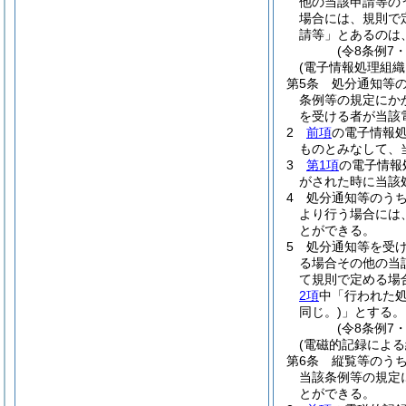
他の当該申請等の
場合には、規則で
請等」とあるのは
(令8条例7
(電子情報処理組織
第5条
処分通知等
条例等の規定にか
を受ける者が当該
2
前項
の電子情報
ものとみなして、
3
第1項
の電子情報
がされた時に当該
4
処分通知等のう
より行う場合には
とができる。
5
処分通知等を受
る場合その他の当
て規則で定める場
2項
中「行われた
同じ。)
」とする。
(令8条例7
(電磁的記録による
第6条
縦覧等のう
当該条例等の規定
とができる。