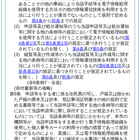
あることその他の事由により当該手続等を電子情報処理
組織を使用する方法その他の情報通信技術を利用する方
法により行うことが適当でないものとして規則で定める
もの
第4条
から
前条
までの規定
(2)
申請等及び処分通知等のうち当該申請等又は処分通知
等に関する他の条例等の規定において電子情報処理組織
を使用する方法により行うことが規定されているもの
(
第
4条第1項
又は
第5条第1項
の規定に基づき行うことが規定
されているものを除く。)
第4条
及び
第5条
の規定
(3)
縦覧等及び作成等のうち当該縦覧等又は作成等に関す
る他の条例等の規定において情報通信技術を利用する方
法により行うことが規定されているもの
(
第6条第1項
又は
前条第1項
の規定に基づき行うことが規定されているもの
を除く。)
第6条
及び
前条
の規定
(令8条例7・全改)
(添付書面等の省略)
第9条
申請等をする者に係る住民票の写し、戸籍又は除かれ
た戸籍の謄本又は抄本、登記事項証明書その他の規則で定
める書面等であって当該申請等に関する他の条例等の規定
において当該申請等に際し添付することが規定されている
ものについては、当該条例等の規定にかかわらず、本市の
機関等が、当該申請等をする者が行う電子情報処理組織を
使用した個人番号カードの利用その他の措置であって規則
で定めるものにより、直接に、又は電子情報処理組織を使
用して、当該書面等により確認すべき事項に係る情報を入