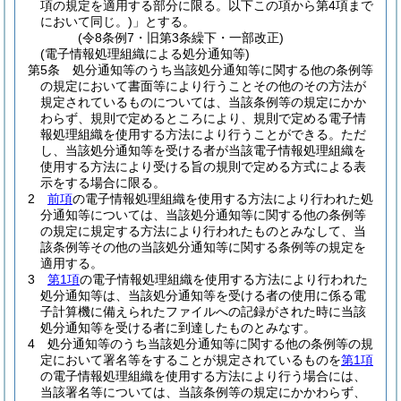
項の規定を適用する部分に限る。以下この項から第4項まで
において同じ。)
」とする。
(令8条例7・旧第3条繰下・一部改正)
(電子情報処理組織による処分通知等)
第5条
処分通知等のうち当該処分通知等に関する他の条例等
の規定において書面等により行うことその他のその方法が
規定されているものについては、当該条例等の規定にかか
わらず、規則で定めるところにより、規則で定める電子情
報処理組織を使用する方法により行うことができる。
ただ
し、当該処分通知等を受ける者が当該電子情報処理組織を
使用する方法により受ける旨の規則で定める方式による表
示をする場合に限る。
2
前項
の電子情報処理組織を使用する方法により行われた処
分通知等については、当該処分通知等に関する他の条例等
の規定に規定する方法により行われたものとみなして、当
該条例等その他の当該処分通知等に関する条例等の規定を
適用する。
3
第1項
の電子情報処理組織を使用する方法により行われた
処分通知等は、当該処分通知等を受ける者の使用に係る電
子計算機に備えられたファイルへの記録がされた時に当該
処分通知等を受ける者に到達したものとみなす。
4
処分通知等のうち当該処分通知等に関する他の条例等の規
定において署名等をすることが規定されているものを
第1項
の電子情報処理組織を使用する方法により行う場合には、
当該署名等については、当該条例等の規定にかかわらず、