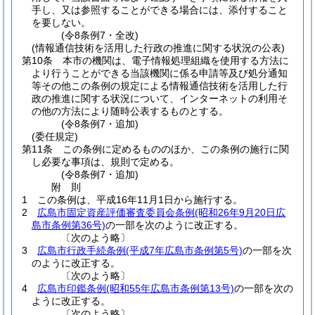
手し、又は参照することができる場合には、添付すること
を要しない。
(令8条例7・全改)
(情報通信技術を活用した行政の推進に関する状況の公表)
第10条
本市の機関は、電子情報処理組織を使用する方法に
より行うことができる当該機関に係る申請等及び処分通知
等その他この条例の規定による情報通信技術を活用した行
政の推進に関する状況について、インターネットの利用そ
の他の方法により随時公表するものとする。
(令8条例7・追加)
(委任規定)
第11条
この条例に定めるもののほか、この条例の施行に関
し必要な事項は、規則で定める。
(令8条例7・追加)
附
則
1
この条例は、平成16年11月1日から施行する。
2
広島市固定資産評価審査委員会条例
(昭和26年9月20日広
島市条例第36号)
の一部を次のように改正する。
〔次のよう略〕
3
広島市行政手続条例
(平成7年広島市条例第5号)
の一部を次
のように改正する。
〔次のよう略〕
4
広島市印鑑条例
(昭和55年広島市条例第13号)
の一部を次の
ように改正する。
〔次のよう略〕