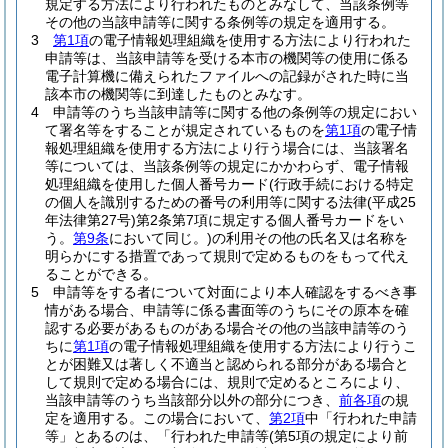
規定する方法により行われたものとみなして、当該条例等
その他の当該申請等に関する条例等の規定を適用する。
3
第1項
の電子情報処理組織を使用する方法により行われた
申請等は、当該申請等を受ける本市の機関等の使用に係る
電子計算機に備えられたファイルへの記録がされた時に当
該本市の機関等に到達したものとみなす。
4
申請等のうち当該申請等に関する他の条例等の規定におい
て署名等をすることが規定されているものを
第1項
の電子情
報処理組織を使用する方法により行う場合には、当該署名
等については、当該条例等の規定にかかわらず、電子情報
処理組織を使用した個人番号カード
(行政手続における特定
の個人を識別するための番号の利用等に関する法律
(平成25
年法律第27号)
第2条第7項に規定する個人番号カードをい
う。
第9条
において同じ。)
の利用その他の氏名又は名称を
明らかにする措置であって規則で定めるものをもって代え
ることができる。
5
申請等をする者について対面により本人確認をするべき事
情がある場合、申請等に係る書面等のうちにその原本を確
認する必要があるものがある場合その他の当該申請等のう
ちに
第1項
の電子情報処理組織を使用する方法により行うこ
とが困難又は著しく不適当と認められる部分がある場合と
して規則で定める場合には、規則で定めるところにより、
当該申請等のうち当該部分以外の部分につき、
前各項
の規
定を適用する。
この場合において、
第2項
中「行われた申請
等」とあるのは、「行われた申請等
(第5項の規定により前