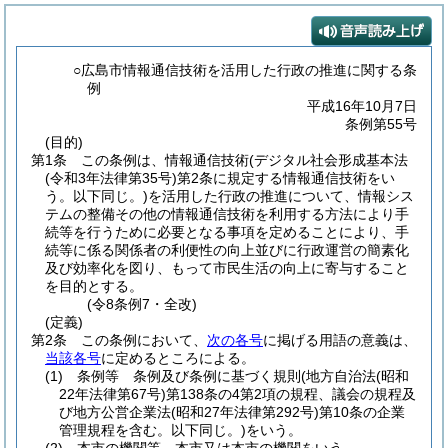
○広島市情報通信技術を活用した行政の推進に関する条
例
平成16年10月7日
条例第55号
(目的)
第1条
この条例は、情報通信技術
(デジタル社会形成基本法
(令和3年法律第35号)
第2条に規定する情報通信技術をい
う。以下同じ。)
を活用した行政の推進について、情報シス
テムの整備その他の情報通信技術を利用する方法により手
続等を行うために必要となる事項を定めることにより、手
続等に係る関係者の利便性の向上並びに行政運営の簡素化
及び効率化を図り、もって市民生活の向上に寄与すること
を目的とする。
(令8条例7・全改)
(定義)
第2条
この条例において、
次の各号
に掲げる用語の意義は、
当該各号
に定めるところによる。
(1)
条例等 条例及び条例に基づく規則
(地方自治法
(昭和
22年法律第67号)
第138条の4第2項の規程、議会の規程及
び地方公営企業法
(昭和27年法律第292号)
第10条の企業
管理規程を含む。以下同じ。)
をいう。