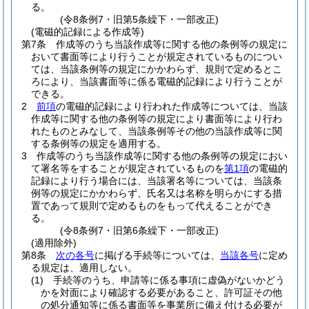
る。
(令8条例7・旧第5条繰下・一部改正)
(電磁的記録による作成等)
第7条
作成等のうち当該作成等に関する他の条例等の規定に
おいて書面等により行うことが規定されているものについ
ては、当該条例等の規定にかかわらず、規則で定めるとこ
ろにより、当該書面等に係る電磁的記録により行うことが
できる。
2
前項
の電磁的記録により行われた作成等については、当該
作成等に関する他の条例等の規定により書面等により行わ
れたものとみなして、当該条例等その他の当該作成等に関
する条例等の規定を適用する。
3
作成等のうち当該作成等に関する他の条例等の規定におい
て署名等をすることが規定されているものを
第1項
の電磁的
記録により行う場合には、当該署名等については、当該条
例等の規定にかかわらず、氏名又は名称を明らかにする措
置であって規則で定めるものをもって代えることができ
る。
(令8条例7・旧第6条繰下・一部改正)
(適用除外)
第8条
次の各号
に掲げる手続等については、
当該各号
に定め
る規定は、適用しない。
(1)
手続等のうち、申請等に係る事項に虚偽がないかどう
かを対面により確認する必要があること、許可証その他
の処分通知等に係る書面等を事業所に備え付ける必要が