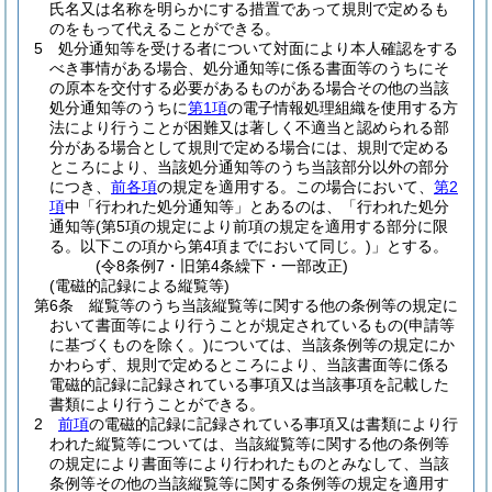
氏名又は名称を明らかにする措置であって規則で定めるも
のをもって代えることができる。
5
処分通知等を受ける者について対面により本人確認をする
べき事情がある場合、処分通知等に係る書面等のうちにそ
の原本を交付する必要があるものがある場合その他の当該
処分通知等のうちに
第1項
の電子情報処理組織を使用する方
法により行うことが困難又は著しく不適当と認められる部
分がある場合として規則で定める場合には、規則で定める
ところにより、当該処分通知等のうち当該部分以外の部分
につき、
前各項
の規定を適用する。
この場合において、
第2
項
中「行われた処分通知等」とあるのは、「行われた処分
通知等
(第5項の規定により前項の規定を適用する部分に限
る。以下この項から第4項までにおいて同じ。)
」とする。
(令8条例7・旧第4条繰下・一部改正)
(電磁的記録による縦覧等)
第6条
縦覧等のうち当該縦覧等に関する他の条例等の規定に
おいて書面等により行うことが規定されているもの
(申請等
に基づくものを除く。)
については、当該条例等の規定にか
かわらず、規則で定めるところにより、当該書面等に係る
電磁的記録に記録されている事項又は当該事項を記載した
書類により行うことができる。
2
前項
の電磁的記録に記録されている事項又は書類により行
われた縦覧等については、当該縦覧等に関する他の条例等
の規定により書面等により行われたものとみなして、当該
条例等その他の当該縦覧等に関する条例等の規定を適用す