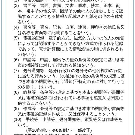
(2)
本市の機関等 本市又は本市の機関をいう。
(3)
書面等 書面、書類、文書、謄本、抄本、正本、副
本、複本その他文字、図形その他の人の知覚によって認
識することができる情報が記載された紙その他の有体物
をいう。
(4)
署名等 署名、記名、自署、連署、押印その他氏名又
は名称を書面等に記載することをいう。
(5)
電磁的記録 電子的方式、磁気的方式その他人の知覚
によっては認識することができない方式で作られる記録
であって、電子計算機による情報処理の用に供されるも
のをいう。
(6)
申請等 申請、届出その他の条例等の規定に基づき本
市の機関等に対して行われる通知をいう。
(7)
処分通知等 処分
(行政庁の処分その他公権力の行使
に当たる行為をいう。)
の通知その他の条例等の規定に基
づき本市の機関等が行う通知
(不特定の者に対して行うも
のを除く。)
をいう。
(8)
縦覧等 条例等の規定に基づき本市の機関等が書面等
又は電磁的記録に記録されている事項を縦覧又は閲覧に
供することをいう。
(9)
作成等 条例等の規定に基づき本市の機関等が書面等
又は電磁的記録を作成し、又は保存することをいう。
(10)
手続等 申請等、処分通知等、縦覧等又は作成等を
いう。
(平20条例5・令8条例7・一部改正)