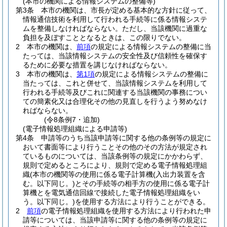
(本市の機関による情報システムの整備等)
第3条
本市の機関は、市長が定める基本的な方針に従って、
情報通信技術を利用して行われる手続等に係る情報システ
ムを整備しなければならない。
ただし、当該機関に過重な
負担を及ぼすこととなるときは、この限りでない。
2
本市の機関は、
前項
の規定による情報システムの整備に当
たっては、当該情報システムの安全性及び信頼性を確保す
るために必要な措置を講じなければならない。
3
本市の機関は、
第1項
の規定による情報システムの整備に
当たっては、これと併せて、当該情報システムを利用して
行われる手続等及びこれに関連する当該機関の事務につい
ての簡素化又は合理化その他の見直しを行うよう努めなけ
ればならない。
(令8条例7・追加)
(電子情報処理組織による申請等)
第4条
申請等のうち当該申請等に関する他の条例等の規定に
おいて書面等により行うことその他のその方法が規定され
ているものについては、当該条例等の規定にかかわらず、
規則で定めるところにより、規則で定める電子情報処理組
織
(本市の機関等の使用に係る電子計算機
(入出力装置を含
む。以下同じ。)
とその手続等の相手方の使用に係る電子計
算機とを電気通信回線で接続した電子情報処理組織をい
う。以下同じ。)
を使用する方法により行うことができる。
2
前項
の電子情報処理組織を使用する方法により行われた申
請等については、当該申請等に関する他の条例等の規定に