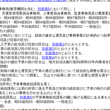
分掌条例
(昭和50年広島市条例第81号)
第1条
に規定する局及び室並びに
事務局
(教育機関を含む。
別表第5
において同じ。)
、市選挙管理委員会事務局、人事委員会事務局、監査事務局及び農業委
64・昭44規則10・昭45規則6・昭46規則58・昭47規則19・昭48規則29
1規則17・昭54規則20・昭54規則185・昭55規則56・昭57規則28・昭6
・平25規則60・平26規則52・平27規則34・平29規則32・一部改正)
行の原則)
及び執行に当たつては、財政の健全な運営及び事務事業の計画的かつ効
項及び目節の区分)
歳入予算の款項及び目節の区分は、
別表第1
のとおりとする。
予算の款項及び目の区分は、
別表第2
のとおりとする。
予算の款項及び目節の区分は、
別表第3
のとおりとする。
予算の款項及び目の区分は、
別表第4
のとおりとする。
別会計の歳出予算の節の区分は、地方自治法施行規則
(昭和22年内務省令第
調整)
、財政の健全な運営及び予算の適正な執行について総合的な調整を図る
の執行状況について調査し、又はその結果に基づいて必要な措置を講ず
の設置)
役所等に予算事務統括課長を置く。
務統括課長には局の所管に係る予算及び決算の総括並びに予算の執行の
係るこれらの事務を行わせるものとする。
統括課長は、
別表第5
の予算事務統括課長の欄に掲げる職位にある者を
17・全改、昭54規則20・昭55規則56・一部改正)
置)