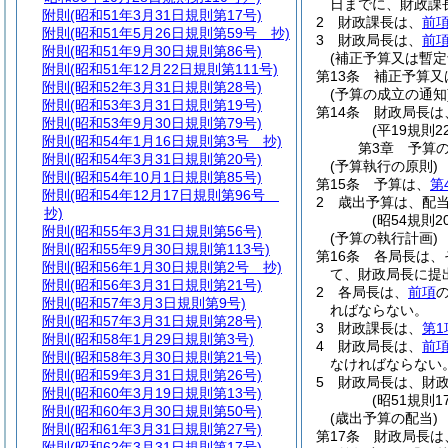
日までに、財政課
附則
(昭和51年3月31日規則第17号)
2
財政課長は、
前
附則
(昭和51年5月26日規則第59号 抄)
3
財政局長は、
前
附則
(昭和51年9月30日規則第86号)
(補正予算又は暫定
附則
(昭和51年12月22日規則第111号)
第13条
補正予算又
附則
(昭和52年3月31日規則第28号)
(予算の成立の通知
附則
(昭和53年3月31日規則第19号)
第14条
財政局長は
附則
(昭和53年9月30日規則第79号)
(平19規則
附則
(昭和54年1月16日規則第3号 抄)
第3章
予算
附則
(昭和54年3月31日規則第20号)
(予算執行の原則)
附則
(昭和54年10月1日規則第85号)
第15条
予算は、
第
附則
(昭和54年12月17日規則第96号
2
歳出予算は、配
抄)
(昭54規則
附則
(昭和55年3月31日規則第56号)
(予算の執行計画)
附則
(昭和55年9月30日規則第113号)
第16条
各局長は、
附則
(昭和56年1月30日規則第2号 抄)
て、財政局長に提
附則
(昭和56年3月31日規則第21号)
2
各局長は、
前項
附則
(昭和57年3月3日規則第9号)
ればならない。
附則
(昭和57年3月31日規則第28号)
3
財政課長は、
第1
附則
(昭和58年1月29日規則第3号)
4
財政局長は、
前
附則
(昭和58年3月30日規則第21号)
なければならない
附則
(昭和59年3月31日規則第26号)
5
財政局長は、財
附則
(昭和60年3月19日規則第13号)
(昭51規則
附則
(昭和60年3月30日規則第50号)
(歳出予算の配当)
附則
(昭和61年3月31日規則第27号)
第17条
財政局長は
附則
(昭和62年3月31日規則第17号)