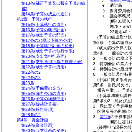
ア
広島市事務
第13条
(補正予算又は暫定予算の編
イ
消防局
成)
ウ
教育委員会
第14条
(予算の成立の通知)
エ
議会事務局
第3章
予算の執行
(昭43規則
第15条
(予算執行の原則)
則78・昭5
第16条
(予算の執行計画)
22規則40
第17条
(歳出予算の配当)
(予算の編成及び執
第17条の2
(歳出予算の令達)
第3条
予算の編成
第18条
(予算執行計画の変更)
(歳入歳出予算の款
第19条
(歳出予算の執行制限)
第4条
一般会計の
第20条
(支出負担行為伺)
2
一般会計の歳出
第21条
(支出負担行為の整理区分)
3
特別会計の歳入
第22条
(歳出予算の流用)
4
特別会計の歳出
第22条の2
5
一般会計及び特
第22条の3
(予算に関する総合
第23条
第5条
財政局長は
第24条
(予備費の充当)
報告を徴し、予算
第25条
(弾力条項の適用)
(予算事務統括課長
第26条
(予算の繰越使用)
第5条の2
局及び区
第27条
(繰越計算書)
2
局に置く予算事
第28条
(報告事項)
区役所等の所掌に
第28条の2
3
第1項
の予算事務
第4章
資金計画
(昭51規則
第29条
(資金計画)
(経理担当課長の設
第30条
(収支計画の変更)