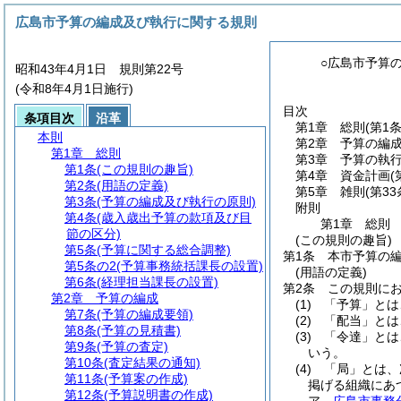
広島市予算の編成及び執行に関する規則
○広島市予算
昭和43年4月1日 規則第22号
(令和8年4月1日施行)
目次
条項目次
沿革
第1章
総則
(第1
本則
第2章
予算の編
第1章
総則
第3章
予算の執
第1条
(この規則の趣旨)
第4章
資金計画
(
第2条
(用語の定義)
第5章
雑則
(第3
第3条
(予算の編成及び執行の原則)
附則
第4条
(歳入歳出予算の款項及び目
第1章
総則
節の区分)
(この規則の趣旨)
第5条
(予算に関する総合調整)
第1条
本市予算の
第5条の2
(予算事務統括課長の設置)
(用語の定義)
第6条
(経理担当課長の設置)
第2条
この規則に
第2章
予算の編成
(1)
「予算」とは
第7条
(予算の編成要領)
(2)
「配当」とは
第8条
(予算の見積書)
(3)
「令達」とは
第9条
(予算の査定)
いう。
第10条
(査定結果の通知)
(4)
「局」とは、
第11条
(予算案の作成)
掲げる組織にあ
第12条
(予算説明書の作成)