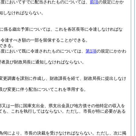
年度においてすでに配当されたものについては、
前項
の規定にかか
知しなければならない。
に係る歳出予算については、これを各区長等に令達しなければな
、令達すべき額の一部を留保することができる。
できる。
年度において既に令達されたものについては、
第1項
の規定にかかわ
理者及び財政局長に通知しなければならない。
変更調書を課別に作成し、財政課長を経て、財政局長に提出しなけ
及び変更に伴う配当についてこれを準用する。
部又は一部に国庫支出金、県支出金及び地方債その他特定の収入を
ても、これを執行してはならない。
ただし、市長が特に必要がある
為伺により、市長の決裁を受けなければならない。
ただし、次に掲