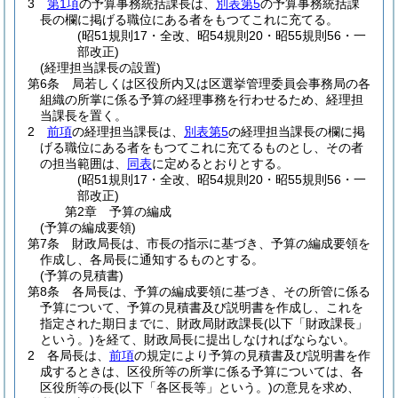
3
第1項
の予算事務統括課長は、
別表第5
の予算事務統括課
長の欄に掲げる職位にある者をもつてこれに充てる。
(昭51規則17・全改、昭54規則20・昭55規則56・一
部改正)
(経理担当課長の設置)
第6条
局若しくは区役所内又は区選挙管理委員会事務局の各
組織の所掌に係る予算の経理事務を行わせるため、経理担
当課長を置く。
2
前項
の経理担当課長は、
別表第5
の経理担当課長の欄に掲
げる職位にある者をもつてこれに充てるものとし、その者
の担当範囲は、
同表
に定めるとおりとする。
(昭51規則17・全改、昭54規則20・昭55規則56・一
部改正)
第2章
予算の編成
(予算の編成要領)
第7条
財政局長は、市長の指示に基づき、予算の編成要領を
作成し、各局長に通知するものとする。
(予算の見積書)
第8条
各局長は、予算の編成要領に基づき、その所管に係る
予算について、予算の見積書及び説明書を作成し、これを
指定された期日までに、財政局財政課長
(以下「財政課長」
という。)
を経て、財政局長に提出しなければならない。
2
各局長は、
前項
の規定により予算の見積書及び説明書を作
成するときは、区役所等の所掌に係る予算については、各
区役所等の長
(以下「各区長等」という。)
の意見を求め、