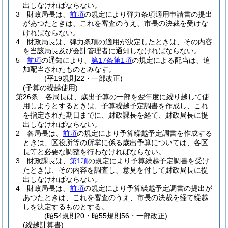
出しなければならない。
3
財政局長は、
前項
の規定により弾力条項適用申請書の提出
があつたときは、これを審査のうえ、市長の決裁を受けな
ければならない。
4
財政局長は、弾力条項の適用が決定したときは、その内容
を当該局長及び会計管理者に通知しなければならない。
5
前項
の通知により、
第17条第1項
の規定による配当は、追
加配当されたものとみなす。
(平19規則22・一部改正)
(予算の繰越使用)
第26条
各局長は、歳出予算の一部を翌年度に繰り越して使
用しようとするときは、予算繰越予定調書を作成し、これ
を指定された期日までに、財政課長を経て、財政局長に提
出しなければならない。
2
各局長は、
前項
の規定により予算繰越予定調書を作成する
ときは、区役所等の所掌に係る歳出予算については、各区
長等と必要な調整を行わなければならない。
3
財政課長は、
第1項
の規定により予算繰越予定調書を受け
たときは、その内容を調査し、意見を付して財政局長に提
出しなければならない。
4
財政局長は、
前項
の規定により予算繰越予定調書の提出が
あつたときは、これを審査のうえ、市長の決裁を経て繰越
しを決定するものとする。
(昭54規則20・昭55規則56・一部改正)
(繰越計算書)