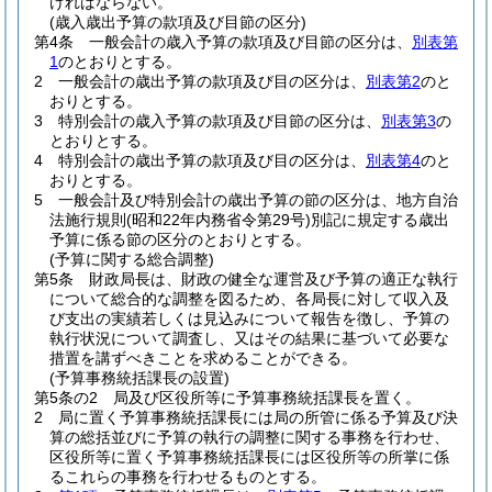
ければならない。
(歳入歳出予算の款項及び目節の区分)
第4条
一般会計の歳入予算の款項及び目節の区分は、
別表第
1
のとおりとする。
2
一般会計の歳出予算の款項及び目の区分は、
別表第2
のと
おりとする。
3
特別会計の歳入予算の款項及び目節の区分は、
別表第3
の
とおりとする。
4
特別会計の歳出予算の款項及び目の区分は、
別表第4
のと
おりとする。
5
一般会計及び特別会計の歳出予算の節の区分は、地方自治
法施行規則
(昭和22年内務省令第29号)
別記に規定する歳出
予算に係る節の区分のとおりとする。
(予算に関する総合調整)
第5条
財政局長は、財政の健全な運営及び予算の適正な執行
について総合的な調整を図るため、各局長に対して収入及
び支出の実績若しくは見込みについて報告を徴し、予算の
執行状況について調査し、又はその結果に基づいて必要な
措置を講ずべきことを求めることができる。
(予算事務統括課長の設置)
第5条の2
局及び区役所等に予算事務統括課長を置く。
2
局に置く予算事務統括課長には局の所管に係る予算及び決
算の総括並びに予算の執行の調整に関する事務を行わせ、
区役所等に置く予算事務統括課長には区役所等の所掌に係
るこれらの事務を行わせるものとする。