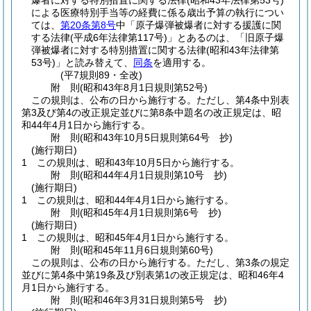
爆者に対する特別措置に関する法律
(昭和43年法律第53号)
による医療特別手当等の経費に係る歳出予算の執行につい
ては、
第20条第8号
中「原子爆弾被爆者に対する援護に関
する法律
(平成6年法律第117号)
」とあるのは、「旧原子爆
弾被爆者に対する特別措置に関する法律
(昭和43年法律第
53号)
」と読み替えて、
同条
を適用する。
(平7規則89・全改)
附
則
(昭和43年8月1日
規則第52号)
この規則は、公布の日から施行する。
ただし、第4条中別表
第3及び第4の改正規定並びに第8条中題名の改正規定は、昭
和44年4月1日から施行する。
附
則
(昭和43年10月5日
規則第64号 抄)
(施行期日)
1
この規則は、昭和43年10月5日から施行する。
附
則
(昭和44年4月1日
規則第10号 抄)
(施行期日)
1
この規則は、昭和44年4月1日から施行する。
附
則
(昭和45年4月1日
規則第6号 抄)
(施行期日)
1
この規則は、昭和45年4月1日から施行する。
附
則
(昭和45年11月6日
規則第60号)
この規則は、公布の日から施行する。
ただし、第3条の規定
並びに第4条中第19条及び別表第1の改正規定は、昭和46年4
月1日から施行する。
附
則
(昭和46年3月31日
規則第5号 抄)