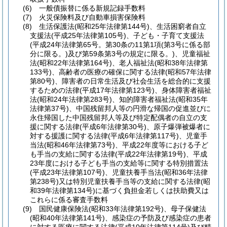
(6)
一般債振替に係る新規記録手数料
(7)
火災保険料及び自動車損害保険料
(8)
生活保護法
(昭和25年法律第144号)
、生活困窮者自立
支援法
(平成25年法律第105号)
、子ども・子育て支援法
(平成24年法律第65号。第30条の11第1項
(第3号に係る部
分に限る。)
及び第59条第3号の規定に限る。)
、児童福祉
法
(昭和22年法律第164号)
、老人福祉法
(昭和38年法律第
133号)
、高齢者の医療の確保に関する法律
(昭和57年法律
第80号)
、障害者の日常生活及び社会生活を総合的に支援
するための法律
(平成17年法律第123号)
、身体障害者福祉
法
(昭和24年法律第283号)
、知的障害者福祉法
(昭和35年
法律第37号)
、中国残留邦人等の円滑な帰国の促進並びに
永住帰国した中国残留邦人等及び特定配偶者の自立の支
援に関する法律
(平成6年法律第30号)
、原子爆弾被爆者に
対する援護に関する法律
(平成6年法律第117号)
、児童手
当法
(昭和46年法律第73号)
、平成22年度等における子ど
も手当の支給に関する法律
(平成22年法律第19号)
、平成
23年度における子ども手当の支給等に関する特別措置法
(平成23年法律第107号)
、児童扶養手当法
(昭和36年法律
第238号)
又は特別児童扶養手当等の支給に関する法律
(昭
和39年法律第134号)
に基づく負担金若しくは扶助費又は
これらに係る審査手数料
(9)
国民健康保険法
(昭和33年法律第192号)
、母子保健法
(昭和40年法律第141号)
、感染症の予防及び感染症の患者