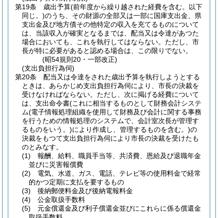
第19条
歳出予算
(前年度から繰り越された経費を含む。以下
同じ。)
のうち、その財源の全部又は一部に国庫支出金、県
支出金及び地方債その他特定の収入を充てるものについて
は、当該収入が確実となるまでは、配当又は令達があつた
場合においても、これを執行してはならない。
ただし、市
長が特に必要があると認める場合は、この限りでない。
(昭54規則20・一部改正)
(支出負担行為伺)
第20条
配当又は令達をされた歳出予算を執行しようとする
ときは、あらかじめ支出負担行為伺により、市長の決裁を
受けなければならない。
ただし、次に掲げる経費について
は、支出命令書
(これに相当するものとして財務会計システ
ム
(電子情報処理組織を使用して財務及び会計に関する事務
を行うための情報処理のシステムで、会計室次長が管理す
るものをいう。)
により作成し、管理するものを含む。)
の
決裁をもつて支出負担行為伺により市長の決裁を受けたも
のとみなす。
(1)
報酬、給料、職員手当等、共済費、恩給及び退職年金
並びに災害報償費
(2)
電気、水道、ガス、電話、テレビ等の使用料金で経常
的かつ定期に支払を要するもの
(3)
後納郵便料金及び後納電報料金
(4)
公金取扱手数料
(5)
元金償還金及び利子償還金並びにこれらに係る償還金
取扱手数料