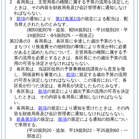
2
各局長は、主管局長の権限に属する予算の流用を決定した
ときは、その内容を財政局長及び会計管理者に通知しなけ
ればならない。
3
前項
の通知により、
第17条第1項
の規定による配当は、配
当替えされたものとみなす。
(昭50規則78・追加、昭56規則21・平10規則20・平
19規則22・令5規則25・一部改正)
第22条の3
各局長は、各区長に令達した歳出予算のうち、
まちづくり推進費その他特別の事情により市長が特に必要
があると認めたものについて、主管局長の権限に属する予
算の流用を必要とするときは、各区長にその歳出予算の流
用の可否を決定させなければならない。
2
各区長は、当該区役所の予算事務統括課長から意見を徴
し、関係資料を審査の上、
前項
に規定する歳出予算の流用
の可否を決定しなければならない。
この場合において、各
区長が行つた決定は、各局長が決定したものとみなす。
3
各区長は、
前項
の規定により歳出予算の流用の可否を決定
したときは、その内容を各局長に通知しなければならな
い。
4
各局長は、
前項
の規定により通知を受けたときは、その内
容を財政局長及び会計管理者に通知しなければならない。
5
前条第3項
の規定は、
前項
の規定による通知の効果につい
て準用する。
(平10規則20・追加、平19規則22・平25規則60・一
部改正)