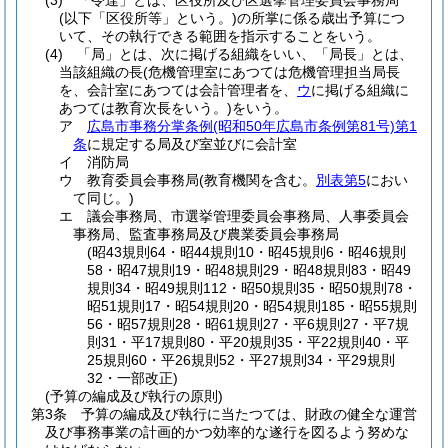
(3)
「令達」とは、区役所及び区選挙管理委員会事務局
(以下「区役所等」という。)
の所掌に係る歳出予算につ
いて、その執行できる範囲を指示することをいう。
(4)
「局」とは、次に掲げる組織をいい、「局長」とは、
当該組織の長
(危機管理室にあつては危機管理担当局長
を、会計室にあつては会計管理者を、
ウ
に掲げる組織に
あつては教育次長をいう。)
をいう。
ア
広島市事務分掌条例
(昭和50年広島市条例第81号)
第1
条
に規定する局及び室並びに会計室
イ
消防局
ウ
教育委員会事務局
(教育機関を含む。
別表第5
におい
て同じ。)
エ
議会事務局、市選挙管理委員会事務局、人事委員会
事務局、監査事務局及び農業委員会事務局
(昭43規則64・昭44規則10・昭45規則6・昭46規則
58・昭47規則19・昭48規則29・昭48規則83・昭49
規則34・昭49規則112・昭50規則35・昭50規則78・
昭51規則17・昭54規則20・昭54規則185・昭55規則
56・昭57規則28・昭61規則27・平6規則27・平7規
則31・平17規則80・平20規則35・平22規則40・平
25規則60・平26規則52・平27規則34・平29規則
32・一部改正)
(予算の編成及び執行の原則)
第3条
予算の編成及び執行に当たつては、財政の健全な運営
及び事務事業の計画的かつ効率的な遂行を図るよう努めな