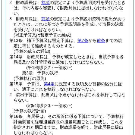
2
財政課長は、
前項
の規定により予算説明資料を受けたとき
は、その内容を審査して財政局長に提出しなければならな
い。
3
財政局長は、
前項
の規定により予算説明資料の提出があつ
たときは、これに基づき予算説明書を作成して市長の決裁
を受けなければならない。
(補正予算又は暫定予算の編成)
第13条
補正予算又は暫定予算は、
第7条
から
前条
までの規
定に準じて編成するものとする。
(予算の成立の通知)
第14条
財政局長は、予算が成立したときは、当該予算を各
局長及び会計管理者に通知しなければならない。
(平19規則22・一部改正)
第3章
予算の執行
(予算執行の原則)
第15条
予算は、
第4条
に規定する款項及び目節の区分に従
い、適正にこれを執行しなければならない。
2
歳出予算は、配当又は令達がなければこれを執行してはな
らない。
(昭54規則20・一部改正)
(予算の執行計画)
第16条
各局長は、その所管に係る予算について、予算執行
計画調書を経理担当課長の担当範囲ごとに作成し、これを
指定された期日までに、財政課長を経て、財政局長に提出
しなければならない。