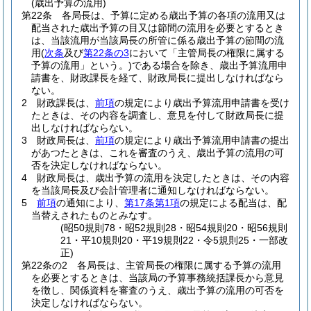
(歳出予算の流用)
第22条
各局長は、予算に定める歳出予算の各項の流用又は
配当された歳出予算の目又は節間の流用を必要とするとき
は、当該流用が当該局長の所管に係る歳出予算の節間の流
用
(
次条
及び
第22条の3
において「主管局長の権限に属する
予算の流用」という。)
である場合を除き、歳出予算流用申
請書を、財政課長を経て、財政局長に提出しなければなら
ない。
2
財政課長は、
前項
の規定により歳出予算流用申請書を受け
たときは、その内容を調査し、意見を付して財政局長に提
出しなければならない。
3
財政局長は、
前項
の規定により歳出予算流用申請書の提出
があつたときは、これを審査のうえ、歳出予算の流用の可
否を決定しなければならない。
4
財政局長は、歳出予算の流用を決定したときは、その内容
を当該局長及び会計管理者に通知しなければならない。
5
前項
の通知により、
第17条第1項
の規定による配当は、配
当替えされたものとみなす。
(昭50規則78・昭52規則28・昭54規則20・昭56規則
21・平10規則20・平19規則22・令5規則25・一部改
正)
第22条の2
各局長は、主管局長の権限に属する予算の流用
を必要とするときは、当該局の予算事務統括課長から意見
を徴し、関係資料を審査のうえ、歳出予算の流用の可否を
決定しなければならない。