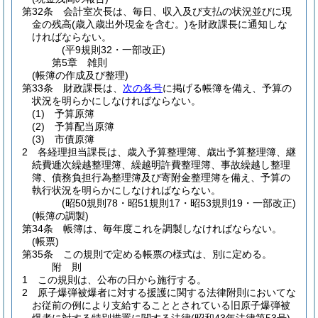
第32条
会計室次長は、毎日、収入及び支払の状況並びに現
金の残高
(歳入歳出外現金を含む。)
を財政課長に通知しな
ければならない。
(平9規則32・一部改正)
第5章
雑則
(帳簿の作成及び整理)
第33条
財政課長は、
次の各号
に掲げる帳簿を備え、予算の
状況を明らかにしなければならない。
(1)
予算原簿
(2)
予算配当原簿
(3)
市債原簿
2
各経理担当課長は、歳入予算整理簿、歳出予算整理簿、継
続費逓次繰越整理簿、繰越明許費整理簿、事故繰越し整理
簿、債務負担行為整理簿及び寄附金整理簿を備え、予算の
執行状況を明らかにしなければならない。
(昭50規則78・昭51規則17・昭53規則19・一部改正)
(帳簿の調製)
第34条
帳簿は、毎年度これを調製しなければならない。
(帳票)
第35条
この規則で定める帳票の様式は、別に定める。
附
則
1
この規則は、公布の日から施行する。
2
原子爆弾被爆者に対する援護に関する法律附則においてな
お従前の例により支給することとされている旧原子爆弾被