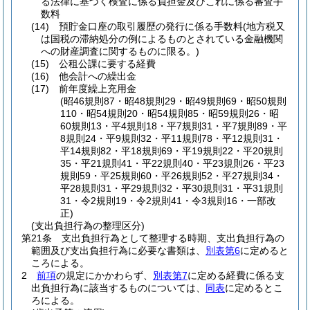
る法律に基づく検査に係る負担金及びこれに係る審査手
数料
(14)
預貯金口座の取引履歴の発行に係る手数料
(地方税又
は国税の滞納処分の例によるものとされている金融機関
への財産調査に関するものに限る。)
(15)
公租公課に要する経費
(16)
他会計への繰出金
(17)
前年度繰上充用金
(昭46規則87・昭48規則29・昭49規則69・昭50規則
110・昭54規則20・昭54規則85・昭59規則26・昭
60規則13・平4規則18・平7規則31・平7規則89・平
8規則24・平9規則32・平11規則78・平12規則31・
平14規則82・平18規則69・平19規則22・平20規則
35・平21規則41・平22規則40・平23規則26・平23
規則59・平25規則60・平26規則52・平27規則34・
平28規則31・平29規則32・平30規則31・平31規則
31・令2規則19・令2規則41・令3規則16・一部改
正)
(支出負担行為の整理区分)
第21条
支出負担行為として整理する時期、支出負担行為の
範囲及び支出負担行為に必要な書類は、
別表第6
に定めると
ころによる。
2
前項
の規定にかかわらず、
別表第7
に定める経費に係る支
出負担行為に該当するものについては、
同表
に定めるとこ
ろによる。