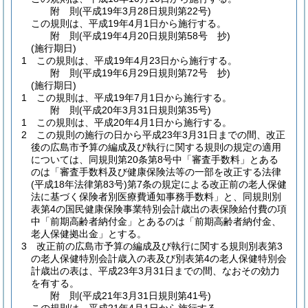
附
則
(平成19年3月28日
規則第22号)
この規則は、平成19年4月1日から施行する。
附
則
(平成19年4月20日
規則第58号 抄)
(施行期日)
1
この規則は、平成19年4月23日から施行する。
附
則
(平成19年6月29日
規則第72号 抄)
(施行期日)
1
この規則は、平成19年7月1日から施行する。
附
則
(平成20年3月31日
規則第35号)
1
この規則は、平成20年4月1日から施行する。
2
この規則の施行の日から平成23年3月31日までの間、改正
後の広島市予算の編成及び執行に関する規則の規定の適用
については、同規則第20条第8号中「審査手数料」とある
のは「審査手数料及び健康保険法等の一部を改正する法律
(平成18年法律第83号)
第7条の規定による改正前の老人保健
法に基づく保険者別医療費通知事務手数料」と、同規則別
表第4の国民健康保険事業特別会計歳出の表保険給付費の項
中「前期高齢者納付金」とあるのは「前期高齢者納付金、
老人保健拠出金」とする。
3
改正前の広島市予算の編成及び執行に関する規則別表第3
の老人保健特別会計歳入の表及び別表第4の老人保健特別会
計歳出の表は、平成23年3月31日までの間、なおその効力
を有する。
附
則
(平成21年3月31日
規則第41号)