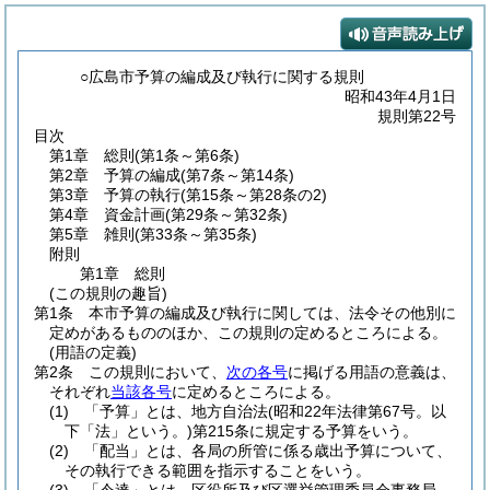
○広島市予算の編成及び執行に関する規則
昭和43年4月1日
規則第22号
目次
第1章
総則
(第1条～第6条)
第2章
予算の編成
(第7条～第14条)
第3章
予算の執行
(第15条～第28条の2)
第4章
資金計画
(第29条～第32条)
第5章
雑則
(第33条～第35条)
附則
第1章
総則
(この規則の趣旨)
第1条
本市予算の編成及び執行に関しては、法令その他別に
定めがあるもののほか、この規則の定めるところによる。
(用語の定義)
第2条
この規則において、
次の各号
に掲げる用語の意義は、
それぞれ
当該各号
に定めるところによる。
(1)
「予算」とは、地方自治法
(昭和22年法律第67号。以
下「法」という。)
第215条に規定する予算をいう。
(2)
「配当」とは、各局の所管に係る歳出予算について、
その執行できる範囲を指示することをいう。