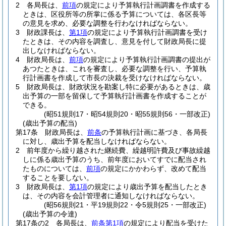
2
各局長は、
前項
の規定により予算執行計画調書を作成する
ときは、区役所等の所掌に係る予算については、各区長等
の意見を求め、必要な調整を行わなければならない。
3
財政課長は、
第1項
の規定により予算執行計画調書を受け
たときは、その内容を調査し、意見を付して財政局長に提
出しなければならない。
4
財政局長は、
前項
の規定により予算執行計画調書の提出が
あつたときは、これを審査し、必要な調整を行い、予算執
行計画書を作成して市長の決裁を受けなければならない。
5
財政局長は、財政状況を勘案し特に必要があるときは、歳
出予算の一部を留保して予算執行計画書を作成することが
できる。
(昭51規則17・昭54規則20・昭55規則56・一部改正)
(歳出予算の配当)
第17条
財政局長は、
前条
の予算執行計画に基づき、各局長
に対し、歳出予算を配当しなければならない。
2
前年度から繰り越された継続費、繰越明許費及び事故繰越
しに係る歳出予算のうち、前年度においてすでに配当され
たものについては、
前項
の規定にかかわらず、改めて配当
することを要しない。
3
財政局長は、
第1項
の規定により歳出予算を配当したとき
は、その内容を会計管理者に通知しなければならない。
(昭56規則21・平19規則22・令5規則25・一部改正)
(歳出予算の令達)
第17条の2
各局長は、
前条第1項
の規定により配当を受けた