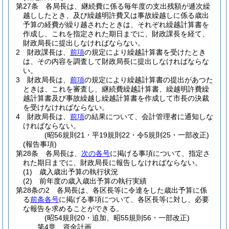
第27条
各局長は、継続費に係る毎年度の支出残額が逓次繰
越ししたとき、及び繰越明許費又は事故繰越しに係る歳出
予算の経費が繰り越されたときは、それぞれ繰越計算書を
作成し、これを指定された期日までに、財政課長を経て、
財政局長に提出しなければならない。
2
財政課長は、
前項
の規定により繰越計算書を受けたとき
は、その内容を調査して財政局長に提出しなければならな
い。
3
財政局長は、
前項
の規定により繰越計算書の提出があつた
ときは、これを審査し、継続費繰越計算書、繰越明許費繰
越計算書及び事故繰越し繰越計算書を作成して市長の決裁
を受けなければならない。
4
財政局長は、
前項
の結果について、会計管理者に通知しな
ければならない。
(昭56規則21・平19規則22・令5規則25・一部改正)
(報告事項)
第28条
各局長は、
次の各号
に掲げる事項について、指定さ
れた期日までに、財政局長に報告しなければならない。
(1)
歳入歳出予算の執行状況
(2)
前年度の歳入歳出予算の執行実績
第28条の2
各局長は、各区長等に令達をした歳出予算に係
る
前条各号
に掲げる事項について、各区長等に対し、必要
な報告を求めることができる。
(昭54規則20・追加、昭55規則56・一部改正)
第4章
資金計画