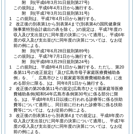
附
則
(平成6年3月31日
規則第27号)
この規則は、平成6年4月1日から施行する。
附
則
(平成7年3月31日
規則第31号)
1
この規則は、平成7年4月1日から施行する。
2
改正後の別表第1から別表第4まで
(別表第4の国民健康保
険事業特別会計歳出の表を除く。)
の規定は、平成7年度の
収入及び支出並びに同年度の決算について適用し、平成6年
度の収入及び支出並びに同年度の決算については、なお従
前の例による。
附
則
(平成7年6月28日
規則第89号)
この規則は、平成7年7月1日から施行する。
附
則
(平成8年3月29日
規則第24号)
1
この規則は、平成8年4月1日から施行する。
ただし、第20
条第11号の改正規定
(「及び広島市母子家庭医療費補助条
例」を、「、広島市ひとり親家庭等医療費補助条例」に改
める部分に限る。)
は、同年8月1日から施行する。
2
改正後の第20条第11号の規定
(広島市ひとり親家庭等医療
費補助条例
(昭和54年広島市条例第30号)
に係る部分に限
る。)
は、平成8年8月1日以後に行われる診療等に係る扶助
費等について適用し、同日前に行われた診療等に係る扶助
費等については、なお従前の例による。
3
改正後の別表第1から別表第4までの規定は、平成8年度の
収入及び支出並びに同年度の決算について適用し、平成7年
度の収入及び支出並びに同年度の決算については、なお従
前の例による。