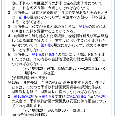
歳出予算のうち区役所等の所掌に係る歳出予算について
は、これを各区長等に令達しなければならない。
2
各局長は、財政状況を勘案し特に必要があると認めるとき
は、
前項
の規定にかかわらず、令達すべき額の一部を留保
することができる。
3
各局長は、必要があると認めるときは、
第1項
の規定によ
り令達した額を変更することができる。
4
前年度から繰り越された継続費、繰越明許費及び事故繰越
しに係る歳出予算のうち、前年度において既に令達された
ものについては、
第1項
の規定にかかわらず、改めて令達す
ることを要しない。
5
各局長は、
第1項
及び
第3項
の規定により歳出予算を令達
したときは、その内容を会計管理者及び財政局長に通知し
なければならない。
(昭54規則20・追加、昭55規則56・平19規則22・令
5規則25・一部改正)
(予算執行計画の変更)
第18条
各局長は、予算の執行計画を変更する必要が生じた
ときは、そのつど予算執行計画変更調書を課別に作成し、
財政課長を経て、財政局長に提出しなければならない。
2
第16条第2項
から
第4項
まで並びに
第17条第1項
及び
第3項
の規定は、予算執行計画の変更及び変更に伴う配当につい
てこれを準用する。
(昭54規則20・昭60規則50・一部改正)
(歳出予算の執行制限)