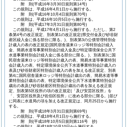
附
則
(平成16年3月30日
規則第14号)
この規則は、平成16年4月1日から施行する。
附
則
(平成16年10月4日
規則第70号)
この規則は、平成16年10月5日から施行する。
附
則
(平成17年3月31日
規則第80号)
この規則は、平成17年4月1日から施行する。
ただし、第2
条第4号の改正規定、別表第1の改正規定
(県交付金及び砂谷財
産区繰入金に係る部分に限る。)
、別表第3の公債管理特別会
計歳入の表の改正規定
(国民宿舎湯来ロッジ等特別会計繰入
金、簡易水道等事業特別会計繰入金及び特定環境保全公共下
水道事業特別会計繰入金に係る部分に限る。)
、別表第3に国
民宿舎湯来ロッジ等特別会計歳入の表、簡易水道等事業特別
会計歳入の表、特定環境保全公共下水道事業特別会計歳入の
表及び砂谷財産区特別会計歳入の表を加える改正規定、別表
第4に国民宿舎湯来ロッジ等特別会計歳出の表、簡易水道等事
業特別会計歳出の表、特定環境保全公共下水道事業特別会計
歳出の表及び砂谷財産区特別会計歳出の表を加える改正規
定、別表第5区役所の項の改正規定
(「及び安芸区役所」を
「、安芸区役所及び佐伯区役所」に改める部分に限る。)
並び
に同表に水道局の項を加える改正規定は、同月25日から施行
する。
附
則
(平成18年3月31日
規則第69号)
この規則は、平成18年4月1日から施行する。
附
則
(平成18年10月5日
規則第116号 抄)
この規則は、平成18年10月10日から施行する。