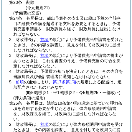
第23条
削除
(令元規則21)
(予備費の充当)
第24条
各局長は、歳出予算外の支出又は歳出予算の当該科
目の経費の金額を超過する支出を必要とするときは、予備
費充当申請書を、財政課長を経て、財政局長に提出しなけ
ればならない。
2
財政課長は、
前項
の規定により予備費充当申請書を受けた
ときは、その内容を調査し、意見を付して財政局長に提出
しなければならない。
3
財政局長は、
前項
の規定により予備費充当申請書の提出が
あつたときは、これを審査のうえ、予備費充当の可否を決
定しなければならない。
4
財政局長は、予備費の充当を決定したときは、その内容を
当該局長及び会計管理者に通知しなければならない。
5
前項
の通知により、
第17条第1項
の規定による配当は、追
加配当されたものとみなす。
(昭56規則21・平19規則22・令5規則25・一部改正)
(弾力条項の適用)
第25条
各局長は、法第218条第4項の規定に基づいて弾力条
項を適用する必要が生じたときは、弾力条項適用申請書
を、財政課長を経て、財政局長に提出しなければならな
い。
2
財政課長は、
前項
の規定により弾力条項適用申請書を受け
たときは、その内容を調査し、意見を付して財政局長に提