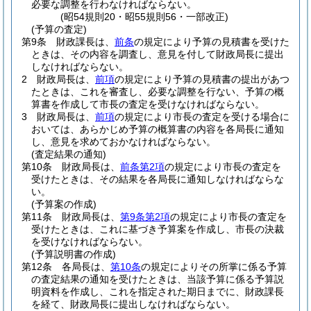
必要な調整を行わなければならない。
(昭54規則20・昭55規則56・一部改正)
(予算の査定)
第9条
財政課長は、
前条
の規定により予算の見積書を受けた
ときは、その内容を調査し、意見を付して財政局長に提出
しなければならない。
2
財政局長は、
前項
の規定により予算の見積書の提出があつ
たときは、これを審査し、必要な調整を行ない、予算の概
算書を作成して市長の査定を受けなければならない。
3
財政局長は、
前項
の規定により市長の査定を受ける場合に
おいては、あらかじめ予算の概算書の内容を各局長に通知
し、意見を求めておかなければならない。
(査定結果の通知)
第10条
財政局長は、
前条第2項
の規定により市長の査定を
受けたときは、その結果を各局長に通知しなければならな
い。
(予算案の作成)
第11条
財政局長は、
第9条第2項
の規定により市長の査定を
受けたときは、これに基づき予算案を作成し、市長の決裁
を受けなければならない。
(予算説明書の作成)
第12条
各局長は、
第10条
の規定によりその所掌に係る予算
の査定結果の通知を受けたときは、当該予算に係る予算説
明資料を作成し、これを指定された期日までに、財政課長
を経て、財政局長に提出しなければならない。