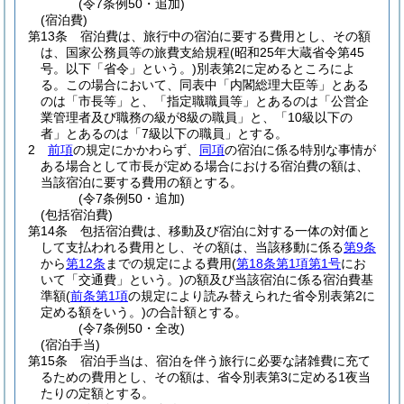
(令7条例50・追加)
(宿泊費)
第13条
宿泊費は、旅行中の宿泊に要する費用とし、その額
は、国家公務員等の旅費支給規程
(昭和25年大蔵省令第45
号。以下「省令」という。)
別表第2に定めるところによ
る。
この場合において、同表中「内閣総理大臣等」とある
のは「市長等」と、「指定職職員等」とあるのは「公営企
業管理者及び職務の級が8級の職員」と、「10級以下の
者」とあるのは「7級以下の職員」とする。
2
前項
の規定にかかわらず、
同項
の宿泊に係る特別な事情が
ある場合として市長が定める場合における宿泊費の額は、
当該宿泊に要する費用の額とする。
(令7条例50・追加)
(包括宿泊費)
第14条
包括宿泊費は、移動及び宿泊に対する一体の対価と
して支払われる費用とし、その額は、当該移動に係る
第9条
から
第12条
までの規定による費用
(
第18条第1項第1号
にお
いて「交通費」という。)
の額及び当該宿泊に係る宿泊費基
準額
(
前条第1項
の規定により読み替えられた省令別表第2に
定める額をいう。)
の合計額とする。
(令7条例50・全改)
(宿泊手当)
第15条
宿泊手当は、宿泊を伴う旅行に必要な諸雑費に充て
るための費用とし、その額は、省令別表第3に定める1夜当
たりの定額とする。