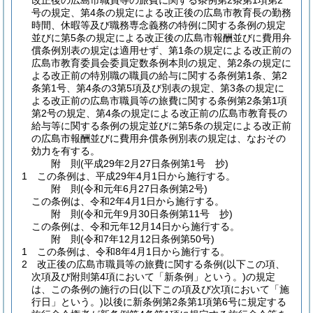
改正後の広島市職員等の旅費に関する条例第2条第1項第2
号の規定、第4条の規定による改正後の広島市教育長の勤務
時間、休暇等及び職務専念義務の特例に関する条例の規定
並びに第5条の規定による改正後の広島市報酬並びに費用弁
償条例別表の規定は適用せず、第1条の規定による改正前の
広島市教育委員会委員定数条例本則の規定、第2条の規定に
よる改正前の特別職の職員の給与に関する条例第1条、第2
条第1号、第4条の3第5項及び別表の規定、第3条の規定に
よる改正前の広島市職員等の旅費に関する条例第2条第1項
第2号の規定、第4条の規定による改正前の広島市教育長の
給与等に関する条例の規定並びに第5条の規定による改正前
の広島市報酬並びに費用弁償条例別表の規定は、なおその
効力を有する。
附
則
(平成29年2月27日
条例第1号 抄)
1
この条例は、平成29年4月1日から施行する。
附
則
(令和元年6月27日
条例第2号)
この条例は、令和2年4月1日から施行する。
附
則
(令和元年9月30日
条例第11号 抄)
この条例は、令和元年12月14日から施行する。
附
則
(令和7年12月12日
条例第50号)
1
この条例は、令和8年4月1日から施行する。
2
改正後の広島市職員等の旅費に関する条例
(以下この項、
次項及び附則第4項において「新条例」という。)
の規定
は、この条例の施行の日
(以下この項及び次項において「施
行日」という。)
以後に新条例第2条第1項第6号に規定する