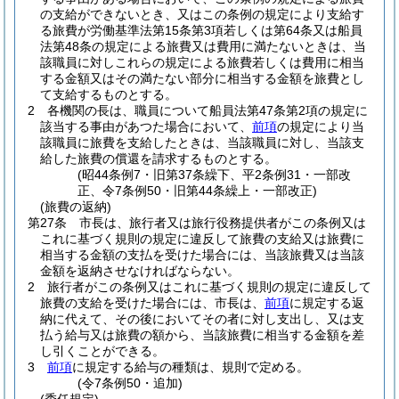
の支給ができないとき、又はこの条例の規定により支給す
る旅費が労働基準法第15条第3項若しくは第64条又は船員
法第48条の規定による旅費又は費用に満たないときは、当
該職員に対しこれらの規定による旅費若しくは費用に相当
する金額又はその満たない部分に相当する金額を旅費とし
て支給するものとする。
2
各機関の長は、職員について船員法第47条第2項の規定に
該当する事由があつた場合において、
前項
の規定により当
該職員に旅費を支給したときは、当該職員に対し、当該支
給した旅費の償還を請求するものとする。
(昭44条例7・旧第37条繰下、平2条例31・一部改
正、令7条例50・旧第44条繰上・一部改正)
(旅費の返納)
第27条
市長は、旅行者又は旅行役務提供者がこの条例又は
これに基づく規則の規定に違反して旅費の支給又は旅費に
相当する金額の支払を受けた場合には、当該旅費又は当該
金額を返納させなければならない。
2
旅行者がこの条例又はこれに基づく規則の規定に違反して
旅費の支給を受けた場合には、市長は、
前項
に規定する返
納に代えて、その後においてその者に対し支出し、又は支
払う給与又は旅費の額から、当該旅費に相当する金額を差
し引くことができる。
3
前項
に規定する給与の種類は、規則で定める。
(令7条例50・追加)