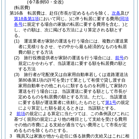
(令7条例50・全改)
(転居費)
第16条
転居費は、赴任
(市長が定めるものを除く。
次条
及び
第18条第1項
において同じ。)
に伴う転居に要する費用
(
同項
各号
に規定する場合の家族の転居に要する費用を含む。)
と
し、その額は、次に掲げる方法により算定される額とす
る。
(1)
運送業者が家財の運送を行う場合には、複数の運送業
者に見積りをさせ、その中から最も経済的なものを転居
費の額とする方法
(2)
旅行役務提供者が家財の運送を行う場合には、
前号
の
規定にかかわらず、当該運送に要する額を転居費の額と
する方法
(3)
旅行者が宅配便又は自家用自動車若しくは道路運送法
第80条第1項の許可を受けて業として有償で貸し渡す自
家用自動車その他これらに類するものを利用して家財の
運送を行う場合には、当該運送に要する額として市長が
定めるものを転居費の額とする方法。
ただし、当該運送
に要する額が運送業者に依頼したものとして
第1号
の規定
により算定した額を超えるときは、当該額とする。
2
前項
の規定による算定に当たつては、この条例及びこれに
基づく規則の規定により他の種目として支給を受ける費用
その他の市費による支給が適当でない費用として市長が定
めるものを除くものとする。
3
職員又は家族が他から赴任に係る旅費の支給又はこれに相