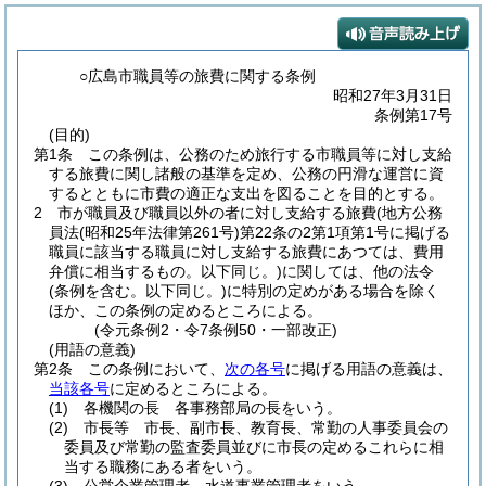
○広島市職員等の旅費に関する条例
昭和27年3月31日
条例第17号
(目的)
第1条
この条例は、公務のため旅行する市職員等に対し支給
する旅費に関し諸般の基準を定め、公務の円滑な運営に資
するとともに市費の適正な支出を図ることを目的とする。
2
市が職員及び職員以外の者に対し支給する旅費
(地方公務
員法
(昭和25年法律第261号)
第22条の2第1項第1号に掲げる
職員に該当する職員に対し支給する旅費にあつては、費用
弁償に相当するもの。以下同じ。)
に関しては、他の法令
(条例を含む。以下同じ。)
に特別の定めがある場合を除く
ほか、この条例の定めるところによる。
(令元条例2・令7条例50・一部改正)
(用語の意義)
第2条
この条例において、
次の各号
に掲げる用語の意義は、
当該各号
に定めるところによる。
(1)
各機関の長 各事務部局の長をいう。
(2)
市長等 市長、副市長、教育長、常勤の人事委員会の
委員及び常勤の監査委員並びに市長の定めるこれらに相
当する職務にある者をいう。