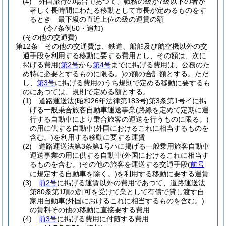
(4)
外国旅行の場合であつて、職務の級が7級以下の者が
著しく長時間にわたる移動として市長が定めるものをす
るとき 最下級の直近上位の級の運賃の額
(令7条例50・追加)
(その他の交通費)
第12条
その他の交通費は、鉄道、船舶及び航空機以外の交
通手段を利用する移動に要する費用とし、その額は、次に
掲げる費用
(
第2号
から
第4号
までに掲げる費用は、公務のた
め特に必要とするものに限る。)
の額の合計額とする。
ただ
し、
第3号
に掲げる費用のうち規則で定める移動に要するも
のにあつては、規則で定める額とする。
(1)
道路運送法
(昭和26年法律第183号)
第3条第1号イに掲
げる一般乗合旅客自動車運送事業
(路線を定めて定期に運
行する自動車により乗合旅客の運送を行うものに限る。)
の用に供する自動車
(外国におけるこれに相当するものを
含む。)
を利用する移動に要する運賃
(2)
道路運送法第3条第1号ハに掲げる一般乗用旅客自動車
運送事業の用に供する自動車
(外国におけるこれに相当す
るものを含む。)
その他の旅客を運送する交通手段
(
前号
に規定する自動車を除く。)
を利用する移動に要する運賃
(3)
前2号
に掲げる運賃以外の費用であつて、道路運送法
第80条第1項の許可を受けて業として有償で貸し渡す自
家用自動車
(外国におけるこれに相当するものを含む。)
の賃料その他の移動に直接要する費用
(4)
前3号
に掲げる費用に付随する費用