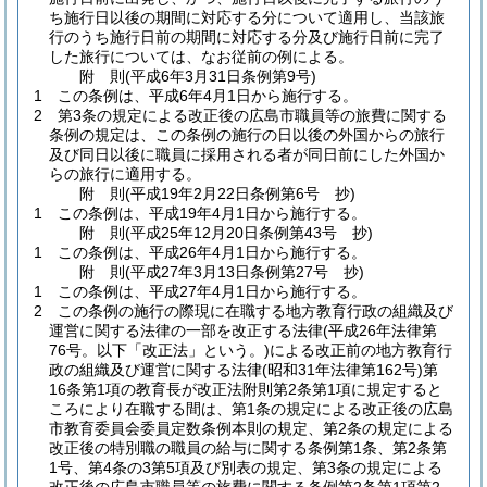
ち施行日以後の期間に対応する分について適用し、当該旅
行のうち施行日前の期間に対応する分及び施行日前に完了
した旅行については、なお従前の例による。
附
則
(平成6年3月31日
条例第9号)
1
この条例は、平成6年4月1日から施行する。
2
第3条の規定による改正後の広島市職員等の旅費に関する
条例の規定は、この条例の施行の日以後の外国からの旅行
及び同日以後に職員に採用される者が同日前にした外国か
らの旅行に適用する。
附
則
(平成19年2月22日
条例第6号 抄)
1
この条例は、平成19年4月1日から施行する。
附
則
(平成25年12月20日
条例第43号 抄)
1
この条例は、平成26年4月1日から施行する。
附
則
(平成27年3月13日
条例第27号 抄)
1
この条例は、平成27年4月1日から施行する。
2
この条例の施行の際現に在職する地方教育行政の組織及び
運営に関する法律の一部を改正する法律
(平成26年法律第
76号。以下「改正法」という。)
による改正前の地方教育行
政の組織及び運営に関する法律
(昭和31年法律第162号)
第
16条第1項の教育長が改正法附則第2条第1項に規定すると
ころにより在職する間は、第1条の規定による改正後の広島
市教育委員会委員定数条例本則の規定、第2条の規定による
改正後の特別職の職員の給与に関する条例第1条、第2条第
1号、第4条の3第5項及び別表の規定、第3条の規定による