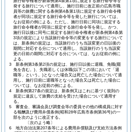
旅行命令権者が新条例第4条第1項に規定する旅行命令等を
発する旅行について適用し、施行日前に改正前の広島市職
員等の旅費に関する条例第4条第1項に規定する旅行命令権
者が同項に規定する旅行命令等を発した旅行については、
なお従前の例による。
ただし、施行日前に同項に規定する
旅行命令権者が同項に規定する旅行命令等を発し、かつ、
施行日以後に同号に規定する旅行命令権者が新条例第4条第
3項の規定により当該旅行命令等の変更をする旅行について
は、新条例の規定は、当該旅行のうち当該変更の日以後の
期間に対応する分について適用し、当該旅行のうち当該変
更の日前の期間に対応する分については、なお従前の例に
よる。
3
新条例第3条第2項の規定は、施行日以後に退職、免職
(罷
免を含む。)
、失職若しくは休職
(以下この項において「退
職等」という。)
となった場合又は死亡した場合について適
用し、施行日前に退職等となった場合又は死亡した場合に
ついては、なお従前の例による。
4
新条例第27条の規定は、新条例又はこれに基づく規則の
規定に違反して旅費の支給を受けた場合について適用す
る。
5
審査会、審議会及び調査会等の委員その他の構成員に対す
る報酬及び費用弁償条例
(昭和28年広島市条例第36号)
の一
部を次のように改正する。
〔次のよう略〕
6
地方自治法第207条等による費用弁償額及び支給方法条例