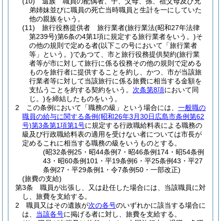
(10)
遺族 職員の配偶者、子、父母、孫、祖父母及び兄
弟姉妹並びに職員の死亡当時職員と生計を一にしていた
他の親族をいう。
(11)
旅行役務提供者 旅行業者
(旅行業法
(昭和27年法律
第239号)
第6条の4第1項に規定する旅行業者をいう。)
そ
の他の規則で定める者
(以下この号において「旅行業者
等」という。)
であつて、市と旅行役務提供契約
(旅行業
者等が市に対して旅行に係る役務その他の規則で定める
ものを旅行者に提供することを約し、かつ、市が当該旅
行業者等に対して当該旅行に係る旅費に相当する金額を
支払うことを約する契約をいう。
次条第8項
において同
じ。)
を締結したものをいう。
2
この条例において「職務の級」という場合には、
一般職の
職員の給与に関する条例
(昭和26年3月30日広島市条例第62
号)
第3条第1項第1号
に規定する行政職給料表による職務の
級及び行政職給料表の適用を受けない者については市長が
定めるこれに相当する職務の級をいうものとする。
(昭32条例25・昭44条例7・昭46条例174・昭54条例
43・昭60条例101・平19条例6・平25条例43・平27
条例27・平29条例1・令7条例50・一部改正)
(旅費の支給)
第3条
職員が出張し、又は赴任した場合には、当該職員に対
し、旅費を支給する。
2
職員又はその遺族が
次の各号
のいずれかに該当する場合に
は、
当該各号
に掲げる者に対し、旅費を支給する。