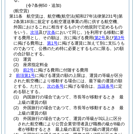
る。
(令7条例50・追加)
(航空賃)
第11条
航空賃は、航空機
(航空法
(昭和27年法律第231号)
第
2条第18項に規定する航空運送事業の用に供する航空機、
外国におけるこれに相当するものその他規則で定めるもの
をいう。
次項
及び
次条
において同じ。)
を利用する移動に要
する費用とし、その額は、次に掲げる費用
(
第2号
及び
第3号
に掲げる費用は、
第1号
に掲げる運賃に加えて別に支払うも
のであつて、公務のため特に必要とするものに限る。)
の額
の合計額とする。
(1)
運賃
(2)
座席指定料金
(3)
前2号
に掲げる費用に付随する費用
2
前項第1号
に掲げる運賃の額の上限は、運賃の等級が区分
された航空機により移動する場合には、最下級の運賃の額
とする。
ただし、
次の各号
に掲げる場合は、
当該各号
に定
める額とする。
(1)
内国旅行の場合であつて、市長等が移動するとき 最
上級の運賃の額
(2)
外国旅行の場合であつて、市長等が移動するとき 最
上級の運賃の額
(3)
外国旅行の場合であつて、運賃の等級が3以上に区分
された航空機により公営企業管理者及び職務の級が8級の
者が移動するとき 最上級の直近下位の級の運賃の額