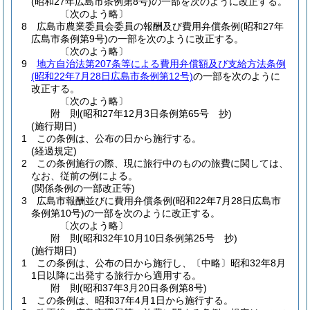
(昭和27年広島市条例第8号)
の一部を次のように改正する。
〔次のよう略〕
8
広島市農業委員会委員の報酬及び費用弁償条例
(昭和27年
広島市条例第9号)
の一部を次のように改正する。
〔次のよう略〕
9
地方自治法第207条等による費用弁償額及び支給方法条例
(昭和22年7月28日広島市条例第12号)
の一部を次のように
改正する。
〔次のよう略〕
附
則
(昭和27年12月3日
条例第65号 抄)
(施行期日)
1
この条例は、公布の日から施行する。
(経過規定)
2
この条例施行の際、現に旅行中のものの旅費に関しては、
なお、従前の例による。
(関係条例の一部改正等)
3
広島市報酬並びに費用弁償条例
(昭和22年7月28日広島市
条例第10号)
の一部を次のように改正する。
〔次のよう略〕
附
則
(昭和32年10月10日
条例第25号 抄)
(施行期日)
1
この条例は、公布の日から施行し、〔中略〕昭和32年8月
1日以降に出発する旅行から適用する。
附
則
(昭和37年3月20日
条例第8号)
1
この条例は、昭和37年4月1日から施行する。