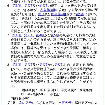
て旅行させる必要がある場合には、旅費を支給する。
6
第1項
、
第2項
及び
前2項
の規定により旅費の支給を受ける
ことができる者が、
次条第3項
の規定により旅行命令等の変
更
(取消しを含む。
同項
及び
同条第4項
並びに
第5条
において
同じ。)
を受け、又は死亡した場合その他規則で定める場合
には、当該旅行のため既に支出した金額のうちその者の損
失となる金額又は支出を要する金額で規則で定めるものを
旅費として支給することができる。
7
第1項
、
第2項
、
第4項
及び
第5項
の規定により旅費の支給
を受けることができる者が、旅行中天災その他市長が定め
る事情により概算払を受けた旅費額
(概算払を受けなかつた
場合には、概算払を受けることができた旅費額に相当する
金額)
の全部又は一部を喪失した場合には、その喪失した旅
費額の範囲内で規則で定める金額を旅費として支給するこ
とができる。
8
第1項
、
第2項
及び
第4項
から
第6項
までに規定する場合に
おいて、市が旅行役務提供契約に基づき旅行役務提供者に
支払うべき金額があるときは、これらの項に規定する者に
対する旅費の支給に代えて、当該旅行役務提供者に対し、
当該金額を旅費に相当するものとして支払うことができ
る。
(昭44条例7・昭48条例83・令元条例2・令元条例
11・令7条例50・一部改正)
(旅行命令等)
第4条
次の各号
に掲げる旅行は、
当該各号
に掲げる区分によ