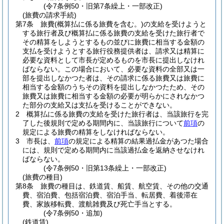
(令7条例50・旧第7条繰上・一部改正)
(旅費の請求手続)
第7条
旅費
(概算払に係る旅費を含む。)
の支給を受けようと
する旅行者及び概算払に係る旅費の支給を受けた旅行者で
その精算をしようとするもの並びに旅費に相当する金額の
支払を受けようとする旅行役務提供者は、請求又は精算に
必要な資料として市長が定めるものを市長に提出しなけれ
ばならない。
この場合において、必要な資料の全部又は一
部を提出しなかつた者は、その請求に係る旅費又は旅費に
相当する金額のうちその資料を提出しなかつたため、その
旅費又は旅費に相当する金額の必要が明らかにされなかつ
た部分の支給又は支払を受けることができない。
2
概算払に係る旅費の支給を受けた旅行者は、当該旅行を完
了した後規則で定める期間内に、当該旅行について
前項
の
規定による旅費の精算をしなければならない。
3
市長は、
前項
の規定による精算の結果過払金があつた場合
には、規則で定める期間内に当該過払金を返納させなけれ
ばならない。
(令7条例50・旧第13条繰上・一部改正)
(旅費の種目)
第8条
旅費の種目は、鉄道賃、船賃、航空賃、その他の交通
費、宿泊費、包括宿泊費、宿泊手当、転居費、着後滞在
費、家族移転費、渡航雑費及び死亡手当とする。
(令7条例50・追加)
(鉄道賃)