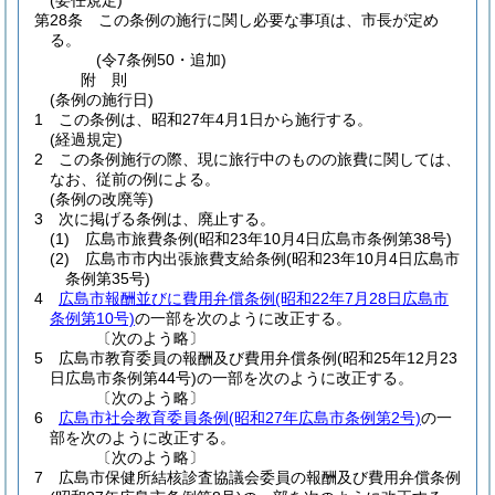
(委任規定)
第28条
この条例の施行に関し必要な事項は、市長が定め
る。
(令7条例50・追加)
附
則
(条例の施行日)
1
この条例は、昭和27年4月1日から施行する。
(経過規定)
2
この条例施行の際、現に旅行中のものの旅費に関しては、
なお、従前の例による。
(条例の改廃等)
3
次に掲げる条例は、廃止する。
(1)
広島市旅費条例
(昭和23年10月4日広島市条例第38号)
(2)
広島市市内出張旅費支給条例
(昭和23年10月4日広島市
条例第35号)
4
広島市報酬並びに費用弁償条例
(昭和22年7月28日広島市
条例第10号)
の一部を次のように改正する。
〔次のよう略〕
5
広島市教育委員の報酬及び費用弁償条例
(昭和25年12月23
日広島市条例第44号)
の一部を次のように改正する。
〔次のよう略〕
6
広島市社会教育委員条例
(昭和27年広島市条例第2号)
の一
部を次のように改正する。
〔次のよう略〕
7
広島市保健所結核診査協議会委員の報酬及び費用弁償条例