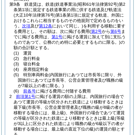
第9条
鉄道賃は、鉄道
(鉄道事業法
(昭和61年法律第92号)
第2
条第1項に規定する鉄道事業の用に供する鉄道及び軌道法
(大正10年法律第76号)
第1条第1項に規定する軌道、外国に
おけるこれらに相当するものその他規則で定めるものをい
う。
次項
及び
第12条
において同じ。)
を利用する移動に要す
る費用とし、その額は、次に掲げる費用
(
第2号
から
第6号
ま
でに掲げる費用は、
第1号
に掲げる運賃に加えて別に支払う
ものであつて、公務のため特に必要とするものに限る。)
の
額の合計額とする。
(1)
運賃
(2)
急行料金
(3)
寝台料金
(4)
座席指定料金
(5)
特別車両料金
(内国旅行にあつては市長等に限り、外
国旅行にあつては市長等、公営企業管理者及び職務の級
が7級以上の者に限る。)
(6)
前各号
に掲げる費用に付随する費用
2
前項第1号
に掲げる運賃の額の上限は、内国旅行の場合で
あつて運賃の等級が区分された鉄道により移動するときは
最下級
(市長等、公営企業管理者及び職務の級が8級の者が
移動する場合には、最上級)
、外国旅行の場合であつて運賃
の等級が区分された鉄道により移動するときは最上級
(等級
が3以上に区分された鉄道により職務の級が6級以下の者が
移動する場合には、最上級の直近下位の級)
の運賃の額とす
る。