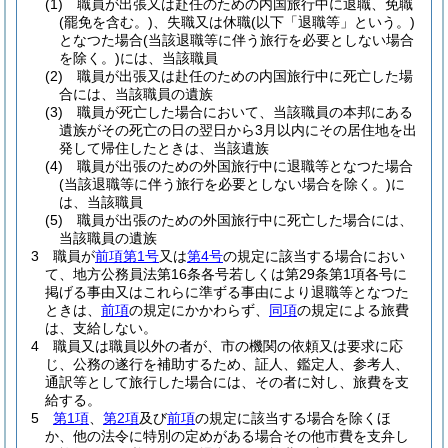
(1)
職員が出張又は赴任のための内国旅行中に退職、免職
(罷免を含む。)
、失職又は休職
(以下「退職等」という。)
となつた場合
(当該退職等に伴う旅行を必要としない場合
を除く。)
には、当該職員
(2)
職員が出張又は赴任のための内国旅行中に死亡した場
合には、当該職員の遺族
(3)
職員が死亡した場合において、当該職員の本邦にある
遺族がその死亡の日の翌日から3月以内にその居住地を出
発して帰住したときは、当該遺族
(4)
職員が出張のための外国旅行中に退職等となつた場合
(当該退職等に伴う旅行を必要としない場合を除く。)
に
は、当該職員
(5)
職員が出張のための外国旅行中に死亡した場合には、
当該職員の遺族
3
職員が
前項第1号
又は
第4号
の規定に該当する場合におい
て、地方公務員法第16条各号若しくは第29条第1項各号に
掲げる事由又はこれらに準ずる事由により退職等となつた
ときは、
前項
の規定にかかわらず、
同項
の規定による旅費
は、支給しない。
4
職員又は職員以外の者が、市の機関の依頼又は要求に応
じ、公務の遂行を補助するため、証人、鑑定人、参考人、
通訳等として旅行した場合には、その者に対し、旅費を支
給する。
5
第1項
、
第2項
及び
前項
の規定に該当する場合を除くほ
か、他の法令に特別の定めがある場合その他市費を支弁し