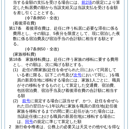
当する金額の支払を受ける場合には、
前2項
の規定により算
定した転居費の額から当該支給又は当該支払を受ける金額
を差し引くこととする。
(令7条例50・全改)
(着後滞在費)
第17条
着後滞在費は、赴任に伴う転居に必要な滞在に係る
費用とし、その額は、5夜分を限度として、現に宿泊した夜
数に係る宿泊費及び宿泊手当の合計額に相当する額とす
る。
(令7条例50・全改)
(家族移転費)
第18条
家族移転費は、赴任に伴う家族の移転に要する費用
とし、その額は、次に掲げる額とする。
(1)
赴任の際家族
(赴任を命ぜられた日において同居して
いる者に限る。以下この号及び
次号
において同じ。)
を職
員の新居住地に移転する場合には、家族1人ごとに、職員
がその移転をするものとして算定した交通費、宿泊費、
包括宿泊費、宿泊手当及び着後滞在費の合計額に相当す
る額
(2)
前号
に規定する場合に該当せず、かつ、赴任を命ぜら
れた日の翌日から1年以内に家族を職員の居住地
(赴任後
家族を移転するまでの間に更に赴任があつた場合には、
当該赴任後における職員の新居住地)
に移転する場合に
は、
同号
の規定に準じて算定した額
2
旅行命令権者は、公務上の必要又は天災その他やむを得な