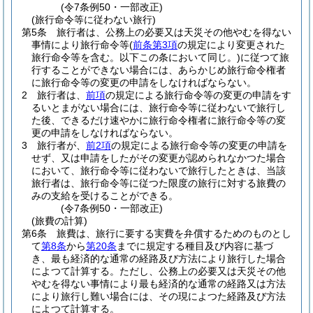
(令7条例50・一部改正)
(旅行命令等に従わない旅行)
第5条
旅行者は、公務上の必要又は天災その他やむを得ない
事情により旅行命令等
(
前条第3項
の規定により変更された
旅行命令等を含む。以下この条において同じ。)
に従つて旅
行することができない場合には、あらかじめ旅行命令権者
に旅行命令等の変更の申請をしなければならない。
2
旅行者は、
前項
の規定による旅行命令等の変更の申請をす
るいとまがない場合には、旅行命令等に従わないで旅行し
た後、できるだけ速やかに旅行命令権者に旅行命令等の変
更の申請をしなければならない。
3
旅行者が、
前2項
の規定による旅行命令等の変更の申請を
せず、又は申請をしたがその変更が認められなかつた場合
において、旅行命令等に従わないで旅行したときは、当該
旅行者は、旅行命令等に従つた限度の旅行に対する旅費の
みの支給を受けることができる。
(令7条例50・一部改正)
(旅費の計算)
第6条
旅費は、旅行に要する実費を弁償するためのものとし
て
第8条
から
第20条
までに規定する種目及び内容に基づ
き、最も経済的な通常の経路及び方法により旅行した場合
によつて計算する。
ただし、公務上の必要又は天災その他
やむを得ない事情により最も経済的な通常の経路又は方法
により旅行し難い場合には、その現によつた経路及び方法
によつて計算する。