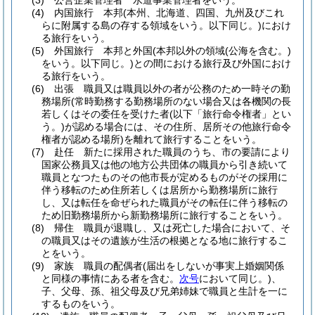
(3)
公営企業管理者 水道事業管理者をいう。
(4)
内国旅行 本邦
(本州、北海道、四国、九州及びこれ
らに附属する島の存する領域をいう。以下同じ。)
におけ
る旅行をいう。
(5)
外国旅行 本邦と外国
(本邦以外の領域
(公海を含む。)
をいう。以下同じ。)
との間における旅行及び外国におけ
る旅行をいう。
(6)
出張 職員又は職員以外の者が公務のため一時その勤
務場所
(常時勤務する勤務場所のない場合又は各機関の長
若しくはその委任を受けた者
(以下「旅行命令権者」とい
う。)
が認める場合には、その住所、居所その他旅行命令
権者が認める場所)
を離れて旅行することをいう。
(7)
赴任 新たに採用された職員のうち、市の要請により
国家公務員又は他の地方公共団体の職員から引き続いて
職員となつたものその他市長が定めるものがその採用に
伴う移転のため住所若しくは居所から勤務場所に旅行
し、又は転任を命ぜられた職員がその転任に伴う移転の
ため旧勤務場所から新勤務場所に旅行することをいう。
(8)
帰住 職員が退職し、又は死亡した場合において、そ
の職員又はその遺族が生活の根拠となる地に旅行するこ
とをいう。
(9)
家族 職員の配偶者
(届出をしないが事実上婚姻関係
と同様の事情にある者を含む。
次号
において同じ。)
、
子、父母、孫、祖父母及び兄弟姉妹で職員と生計を一に
するものをいう。