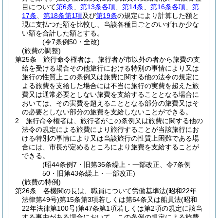
目について
第6条
、
第13条各項
、
第14条
、
第16条各項
、
第
17条
、
第18条第1項
及び
第19条
の規定により計算した額と
現に支払つた額を比較し、当該各種目ごとのいずれか少な
い額を合計した額とする。
(令7条例50・全改)
(旅費の調整)
第25条
旅行命令権者は、旅行者が市以外の者から旅費の支
給を受ける場合その他旅行における特別の事情により又は
旅行の性質上この条例又は旅費に関する他の法令の規定に
よる旅費を支給した場合には不当に旅行の実費を超えた旅
費又は通常必要としない旅費を支給することとなる場合に
おいては、その実費を超えることとなる部分の旅費又はそ
の必要としない部分の旅費を支給しないことができる。
2
旅行命令権者は、旅行者がこの条例又は旅費に関する他の
法令の規定による旅費により旅行することが当該旅行にお
ける特別の事情により又は当該旅行の性質上困難である場
合には、市長が定めるところにより旅費を支給することが
できる。
(昭44条例7・旧第36条繰上・一部改正、令7条例
50・旧第43条繰上・一部改正)
(旅費の特例)
第26条
各機関の長は、職員について労働基準法
(昭和22年
法律第49号)
第15条第3項若しくは第64条又は船員法
(昭和
22年法律第100号)
第47条第1項若しくは第2項の規定に該当
する事由がある場合において、この条例の規定による旅費