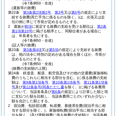
(令7条例50・全改)
(遺族等の旅費)
第22条
第3条第2項第2号
、
第3号
又は
第5号
の規定により支
給する旅費
(死亡手当に係るものを除く。)
は、出張又は赴
任の例に準じて市長が定めるものとする。
2
遺族が
前項
に規定する旅費の支給を受ける順位は、
第2条
第1項第10号
に掲げる順序とし、同順位者がある場合に
は、年長者を先にする。
(令7条例50・全改)
(証人等の旅費)
第23条
第3条第4項
又は
第5項
の規定により支給する旅費
は、他の法令に特別の定めがある場合を除くほか、市長が
定めるものとする。
(令7条例50・全改)
(旅費の支給額の上限)
第24条
鉄道賃、船賃、航空賃及びその他の交通費
(家族移転
費のうちこれらに相当する部分を含む。)
に係る旅費の支給
額は、
第9条第1項各号
、
第10条第1項各号
、
第11条第1項各
号
及び
第12条各号
(
同条ただし書
を除く。)
に掲げる各費用
について、当該各条及び
第6条
の規定により計算した額と現
に支払つた額を比較し、当該各費用ごとのいずれか少ない
額を合計した額とする。
2
宿泊費、包括宿泊費、転居費、着後滞在費
(宿泊手当に相
当する部分を除く。)
、家族移転費
(宿泊手当に相当する部
分を除く。)
及び渡航雑費に係る旅費の支給額は、当該各種