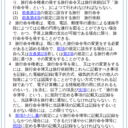
り、旅行命令権者の発する旅行命令又は旅行依頼
(以下「旅
行命令等」という。)
によつて行われなければならない。
(1)
前条第1項
の規定に該当する旅行 旅行命令
(2)
前条第4項
の規定に該当する旅行 旅行依頼
2
旅行命令権者は、電信、電話、郵便等の通信による連絡手
段によつては公務の円滑な遂行を図ることができない場合
で、かつ、予算上旅費の支出が可能である場合に限り、旅
行命令等を発することができる。
3
旅行命令権者は、既に発した旅行命令等の変更をする必要
があると認める場合で、
前項
の規定に該当する場合には、
自ら又は
次条第1項
若しくは
第2項
の規定による旅行者の申
請に基づき、その変更をすることができる。
4
旅行命令権者は、旅行命令等を発し、又はその変更をする
には、旅行命令簿又は旅行依頼簿
(これらに記載すべき事項
を記録した電磁的記録
(電子的方式、磁気的方式その他人の
知覚によつては認識することができない方式で作られる記
録であつて、電子計算機による情報処理の用に供されるも
のをいう。)
を含む。以下この項及び
次項
において「旅行命
令簿等」という。)
に規則で定める事項の記載又は記録を
し、当該事項を旅行者に通知してしなければならない。
た
だし、旅行命令簿等に当該事項の記載又は記録をするいと
まがない場合には、この限りでない。
5
前項ただし書
の規定により旅行命令簿等に記載又は記録を
しなかつた場合には、できるだけ速やかに旅行命令簿等に
同項
に定める事項の記載又は記録をしなければならない。