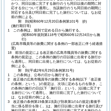
かつ、同日以後に完了する旅行のうち同日以後の期間に対
応する分について適用し、当該旅行のうち同日前の期間に
対応する分及び同日前に完了した旅行については、なお従
前の例による。
附
則
(昭和60年12月20日
条例第101号 抄)
(施行期日等)
1
この条例は、規則で定める日から施行する。
(昭和60年規則第118号で昭和60年12月24日から施
行)
(広島市職員等の旅費に関する条例の一部改正に伴う経過措
置)
18
前項の規定による改正後の広島市職員等の旅費に関する
条例の規定は、この条例の施行の日以後に出発する旅行か
ら適用し、同日前に出発した旅行については、なお従前の
例による。
附
則
(平成2年6月29日
条例第31号)
1
この条例は、公布の日から施行する。
2
改正後の広島市職員等の旅費に関する条例
(以下「改正後
の条例」という。)
の規定は、次項に定めるものを除き、こ
の条例の施行の日
(以下「施行日」という。)
以後に完了す
る旅行について適用し、施行日前に完了した旅行について
は、なお従前の例による。
3
改正後の条例第19条第1項及び別表第1の1の規定
(着後手
当に係る部分を除く。)
は、施行日以後に出発する旅行及び
施行日前に出発し、かつ、施行日以後に完了する旅行のう