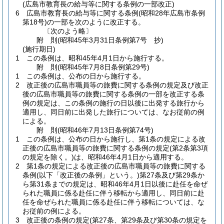
(広島市教育長の給与等に関する条例の一部改正)
6
広島市教育長の給与等に関する条例
(昭和28年広島市条例
第18号)
の一部を次のように改正する。
〔次のよう略〕
附
則
(昭和45年3月31日
条例第7号 抄)
(施行期日)
1
この条例は、昭和45年4月1日から施行する。
附
則
(昭和45年7月8日
条例第29号)
1
この条例は、公布の日から施行する。
2
改正後の広島市職員等の旅費に関する条例の規定及び改正
後の広島市職員等の旅費に関する条例の一部を改正する条
例の規定は、この条例の施行の日以後に出発する旅行から
適用し、同日前に出発した旅行については、なお従前の例
による。
附
則
(昭和46年7月13日
条例第74号)
1
この条例は、公布の日から施行し、第1条の規定による改
正後の広島市職員等の旅費に関する条例の規定
(第2条第3項
の規定を除く。)
は、昭和46年4月1日から適用する。
2
第1条の規定による改正後の広島市職員等の旅費に関する
条例
(以下「改正後の条例」という。)
第27条及び第29条か
ら第31条までの規定は、昭和46年4月1日以後に赴任を命ぜ
られた職員に係る赴任に伴う移転から適用し、同日前に赴
任を命ぜられた職員に係る赴任に伴う移転については、な
お従前の例による。
3
改正後の条例の規定
(第27条、第29条及び第30条の規定を