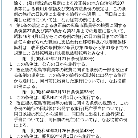
除く。)
及び第2条の規定による改正後の地方自治法第207
条等による費用弁償額及び支給方法条例の規定は、この条
例の施行の日以後に出発する旅行から適用し、同日前に出
発した旅行については、なお従前の例による。
4
第1条の規定による改正前の広島市職員等の旅費に関する
条例第27条及び第29条から第31条までの規定に基づいて、
昭和46年4月1日からこの条例の施行の日の前日までの間に
赴任を命ぜられた職員に支払われた移転料及び扶養親族移
転料は、改正後の条例第27条及び第29条から第31条までの
規定による移転料及び扶養親族移転料とみなす。
附
則
(昭和47年7月21日
条例第63号)
1
この条例は、公布の日から施行する。
2
改正後の広島市職員等の旅費に関する条例の一部を改正す
る条例の規定は、この条例の施行の日以後に出発する旅行
から適用し、同日前に出発した旅行については、なお従前
の例による。
附
則
(昭和48年3月31日
条例第83号)
1
この条例は、昭和48年4月1日から施行する。
2
改正後の広島市職員等の旅費に関する条例の規定は、この
条例の施行の日以後に出発する旅行
(死亡手当については、
同日以後の死亡)
から適用し、同日前に出発した旅行
(死亡
手当については、同日前の死亡)
については、なお従前の例
による。
附
則
(昭和50年3月26日
条例第43号)
1
この条例は、昭和50年4月1日から施行する。