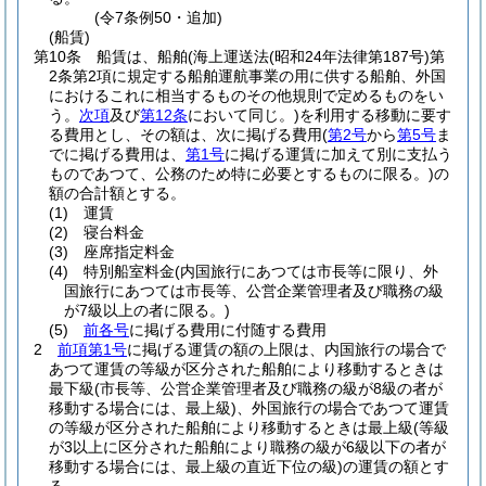
(令7条例50・追加)
(船賃)
第10条
船賃は、船舶
(海上運送法
(昭和24年法律第187号)
第
2条第2項に規定する船舶運航事業の用に供する船舶、外国
におけるこれに相当するものその他規則で定めるものをい
う。
次項
及び
第12条
において同じ。)
を利用する移動に要す
る費用とし、その額は、次に掲げる費用
(
第2号
から
第5号
ま
でに掲げる費用は、
第1号
に掲げる運賃に加えて別に支払う
ものであつて、公務のため特に必要とするものに限る。)
の
額の合計額とする。
(1)
運賃
(2)
寝台料金
(3)
座席指定料金
(4)
特別船室料金
(内国旅行にあつては市長等に限り、外
国旅行にあつては市長等、公営企業管理者及び職務の級
が7級以上の者に限る。)
(5)
前各号
に掲げる費用に付随する費用
2
前項第1号
に掲げる運賃の額の上限は、内国旅行の場合で
あつて運賃の等級が区分された船舶により移動するときは
最下級
(市長等、公営企業管理者及び職務の級が8級の者が
移動する場合には、最上級)
、外国旅行の場合であつて運賃
の等級が区分された船舶により移動するときは最上級
(等級
が3以上に区分された船舶により職務の級が6級以下の者が
移動する場合には、最上級の直近下位の級)
の運賃の額とす