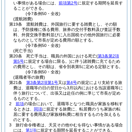
い事情がある場合には、
前項第2号
に規定する期間を延長す
ることができる。
(令7条例50・全改)
(渡航雑費)
第19条
渡航雑費は、外国旅行に要する雑費とし、その額
は、予防接種に係る費用、旅券の交付手数料及び査証手数
料、外貨交換手数料並びに入出国税その他外国旅行に必要
なものとして市長が定める費用の額とする。
(令7条例50・全改)
(死亡手当)
第20条
死亡手当は、職員の外国における死亡
(
第3条第2項
第5号
に規定する場合に限る。)
に伴う諸雑費に充てるため
の費用とし、その額は、省令別表第5に定める定額とする。
(令7条例50・全改)
(退職者等の旅費)
第21条
第3条第2項第1号
又は
第4号
の規定により支給する旅
費は、退職等の日の翌日から3月以内における当該退職等に
伴う旅行について、出張又は赴任の例に準じて市長が定め
るものとする。
2
前項
の場合において、退職等となつた職員が家族を移転す
るときは、
同項
に規定する旅費に、転居費のうち家族の転
居に要する費用及び家族移転費に相当するものを加えるも
のとする。
3
旅行命令権者は、天災その他やむを得ない事情がある場合
には、
第1項
に規定する期間を延長することができる。