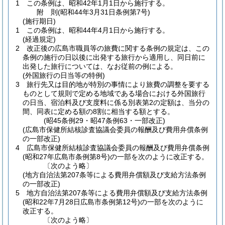
1
この条例は、昭和42年1月1日から施行する。
附
則
(昭和44年3月31日
条例第7号)
(施行期日)
1
この条例は、昭和44年4月1日から施行する。
(経過規定)
2
改正後の広島市職員等の旅費に関する条例の規定は、この
条例の施行の日以後に出発する旅行から適用し、同日前に
出発した旅行については、なお従前の例による。
(外国旅行の日当等の特例)
3
旅行先又は目的地が特別の事情により旅費の調整を要する
ものとして規則で定める地域である場合における外国旅行
の日当、宿泊料及び支度料に係る別表第2の定額は、当分の
間、同表に定める額の8割に相当する額とする。
(昭45条例29・昭47条例63・一部改正)
(広島市保健所結核診査協議会委員の報酬及び費用弁償条例
の一部改正)
4
広島市保健所結核診査協議会委員の報酬及び費用弁償条例
(昭和27年広島市条例第8号)
の一部を次のように改正する。
〔次のよう略〕
(地方自治法第207条等による費用弁償額及び支給方法条例
の一部改正)
5
地方自治法第207条等による費用弁償額及び支給方法条例
(昭和22年7月28日広島市条例第12号)
の一部を次のように
改正する。
〔次のよう略〕