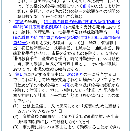
され、又は出来高払制によつて定められた場合において
は、その部分の給与の総額について
前号
の方法により計
算した金額と、その他の部分の給与の総額をその期間の
総日数で除して得た金額との合算額
2
前項
の給与は、
特別職の職員の給与に関する条例
(昭和26
年3月30日広島市条例第61号)
の適用を受ける職員にあつて
は、給料、管理職手当、扶養手当及び特殊勤務手当、
一般
職の職員の給与に関する条例
(昭和26年3月30日広島市条例
第62号)
の適用を受ける職員にあつては、給料、管理職手
当、初任給調整手当、扶養手当、地域手当、通勤手当、特
殊勤務手当
(ただし、市長の定めるものを除く。)
、定時制
通信教育手当、産業教育手当、時間外勤務手当、休日勤務
手当、夜間勤務手当及び宿日直手当とし、その他の職員に
あつては、市長の定める給与とする。
3
第1項
に規定する期間中に、
次の各号
の一に該当する日
で、これに対して給与が支給されない場合においてはその
日数及びその間の給与は、
同項
の期間及び給与の総額から
控除して計算する。
但し、控除しないで計算した平均給与
額が控除して計算した平均給与額より多い場合は、この限
りでない。
(1)
公務上負傷し、又は疾病にかかり療養のために勤務す
ることができなかつた日
(2)
産前産後の職員が、出産の予定日の6週間前から出産
後6週間以内において勤務しなかつた日
(3)
市の責に帰すべき事由によつて勤務することができな