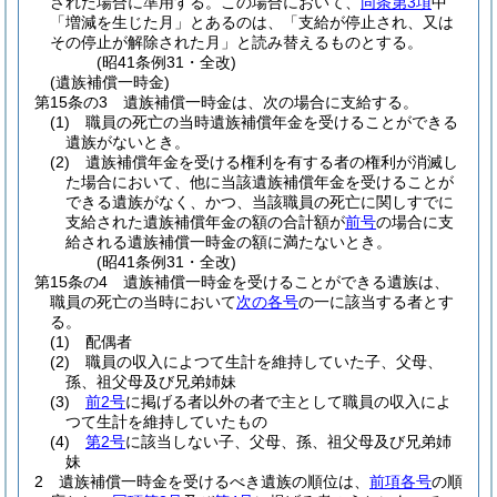
された場合に準用する。
この場合において、
同条第3項
中
「増減を生じた月」とあるのは、「支給が停止され、又は
その停止が解除された月」と読み替えるものとする。
(昭41条例31・全改)
(遺族補償一時金)
第15条の3
遺族補償一時金は、次の場合に支給する。
(1)
職員の死亡の当時遺族補償年金を受けることができる
遺族がないとき。
(2)
遺族補償年金を受ける権利を有する者の権利が消滅し
た場合において、他に当該遺族補償年金を受けることが
できる遺族がなく、かつ、当該職員の死亡に関しすでに
支給された遺族補償年金の額の合計額が
前号
の場合に支
給される遺族補償一時金の額に満たないとき。
(昭41条例31・全改)
第15条の4
遺族補償一時金を受けることができる遺族は、
職員の死亡の当時において
次の各号
の一に該当する者とす
る。
(1)
配偶者
(2)
職員の収入によつて生計を維持していた子、父母、
孫、祖父母及び兄弟姉妹
(3)
前2号
に掲げる者以外の者で主として職員の収入によ
つて生計を維持していたもの
(4)
第2号
に該当しない子、父母、孫、祖父母及び兄弟姉
妹
2
遺族補償一時金を受けるべき遺族の順位は、
前項各号
の順