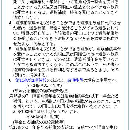
死亡又は当該権利の消滅によつて遺族補償一時金を受ける
ことができる先順位又は同順位の遺族となるべき者を故意
に死亡させた者は、遺族補償一時金を受けることができる
遺族としない。
4
遺族補償年金を受けることができる遺族を故意に死亡させ
た者は、遺族補償一時金を受けることができる遺族としな
い。
職員の死亡前に、当該職員の死亡によつて遺族補償年
金を受けることができる遺族となるべき者を故意に死亡さ
せた者も、同様とする。
5
遺族補償年金を受けることができる遺族が、遺族補償年金
を受けることができる先順位又は同順位の他の遺族を故意
に死亡させたときは、その者は、遺族補償年金を受けるこ
とができる遺族でなくなる。
この場合において、その者が
遺族補償年金を受ける権利を有する者であるときは、その
権利は、消滅する。
6
第15条第1項後段
の規定は、
前項後段
の場合に準用する。
(昭41条例31・全改)
(年金たる補償の額の端数処理)
第15条の7
障害補償年金又は遺族補償年金
(以下「年金たる
補償」という。)
の額に50円未満の端数があるときは、これ
を切り捨て、50円以上100円未満の端数があるときは、こ
れを100円に切り上げるものとする。
(昭56条例2・追加)
(年金たる補償の支給期間等)
第15条の8
年金たる補償の支給は、支給すべき理由が生じ