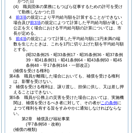
かつた日
(4)
職員団体の業務にもつぱら従事するための許可を受け
て勤務しなかつた日
4
前3項
の規定により平均給与額を計算することができない
場合及び
前3項
の規定によつて計算した平均給与額が著しく
公正を欠く場合における平均給与額の計算については、市
長が定める。
5
前4項
の規定によつて計算した平均給与額に1円未満の端
数を生じたときは、これを1円に切り上げた額を平均給与額
とする。
(昭32条例25・昭33条例17・昭35条例36・昭37条例
39・昭41条例31・昭41条例64・昭43条例50・昭45
条例48・平17条例164・一部改正)
(補償を受ける権利)
第4条
職員が離職した場合においても、補償を受ける権利
は、影響を受けない。
2
補償を受ける権利は、譲り渡し、担保に供し、又は差し押
えることはできない。
第5条
職員が公務上の災害を受けた場合においては、実施機
関は、補償を受けるべき者に対して、その者が
この条例
に
よつて権利を有する旨をすみやかに通知しなければならな
い。
第2章
補償及び福祉事業
(平7条例58・改称)
(補償の種類)