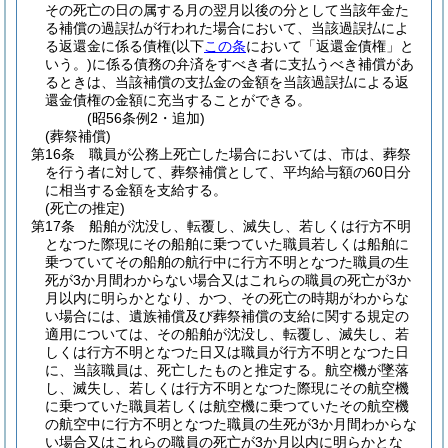
その死亡の日の属する月の翌月以後の分として当該年金た
る補償の過誤払が行われた場合において、当該過誤払によ
る返還金に係る債権
(以下
この条
において「返還金債権」と
いう。)
に係る債務の弁済をすべき者に支払うべき補償があ
るときは、当該補償の支払金の金額を当該過誤払による返
還金債権の金額に充当することができる。
(昭56条例2・追加)
(葬祭補償)
第16条
職員が公務上死亡した場合においては、市は、葬祭
を行う者に対して、葬祭補償として、平均給与額の60日分
に相当する金額を支給する。
(死亡の推定)
第17条
船舶が沈没し、転覆し、滅失し、若しくは行方不明
となつた際現にその船舶に乗つていた職員若しくは船舶に
乗つていてその船舶の航行中に行方不明となつた職員の生
死が3か月間わからない場合又はこれらの職員の死亡が3か
月以内に明らかとなり、かつ、その死亡の時期がわからな
い場合には、遺族補償及び葬祭補償の支給に関する規定の
適用については、その船舶が沈没し、転覆し、滅失し、若
しくは行方不明となつた日又は職員が行方不明となつた日
に、当該職員は、死亡したものと推定する。
航空機が墜落
し、滅失し、若しくは行方不明となつた際現にその航空機
に乗つていた職員若しくは航空機に乗つていたその航空機
の航空中に行方不明となつた職員の生死が3か月間わからな
い場合又はこれらの職員の死亡が3か月以内に明らかとな