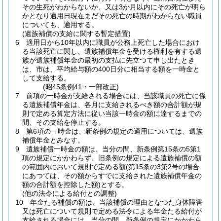
その生死がわからないか、又は3か月以内にその死亡が明ら
かとなり適用日現在まだその死亡の時期がわからない職員
についても、適用する。
(遺族補償の支給に関する暫定措置)
6
適用日から10年以内に職員が公務上死亡した場合におけ
る当該死亡に関し、遺族補償年金を受ける権利を有する遺
族が遺族補償年金の最初の支払に先立つて申し出たとき
は、市は、平均給与額の400日分に相当する額を一時金と
して支給する。
(昭45条例41・一部改正)
7
前項の一時金が支給される場合には、当該職員の死亡に係
る遺族補償年金は、各月に支給されるべき額の合計額が規
則で定める算定方法に従い当該一時金の額に達するまでの
間、その支給を停止する。
8
第6項の一時金は、新条例の規定の適用については、遺族
補償年金とみなす。
9
遺族補償一時金の額は、当分の間、新条例第15条の5第1
項の規定にかかわらず、旧条例の規定による遺族補償の額
の範囲内において規則で定める額
(第15条の3第2号の場合
にあつては、その額からすでに支給された遺族補償年金の
額の合計額を控除した額)
とする。
(他の法令による給付との調整)
10
年金たる補償の額は、当該補償の理由となつた身体障害
又は死亡について規則で定める法令による年金たる給付が
支給される場合には、当分の間、新条例の規定にかかわら