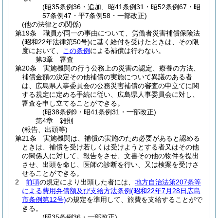
(昭35条例36・追加、昭41条例31・昭52条例67・昭
57条例47・平7条例58・一部改正)
(他の法律との関係)
第19条
職員が同一の事由について、労働者災害補償保険法
(昭和22年法律第50号)
に基く給付を受けたときは、その限
度において、
この条例
による補償は行わない。
第3章
審査
第20条
実施機関の行う公務上の災害の認定、療養の方法、
補償金額の決定その他補償の実施について異議のある者
は、広島県人事委員会の公務災害補償の審査の申立てに関
する規定に定める手続に従い、広島県人事委員会に対し、
審査を申し立てることができる。
(昭38条例9・昭41条例31・一部改正)
第4章
雑則
(報告、出頭等)
第21条
実施機関は、補償の実施のため必要があると認める
ときは、補償を受け若しくは受けようとする者又はその他
の関係人に対して、報告をさせ、文書その他の物件を提出
させ、出頭を命じ、医師の診断を行い、又は検案を受けさ
せることができる。
2
前項
の規定により出頭した者には、
地方自治法第207条等
による費用弁償額及び支給方法条例
(昭和22年7月28日広島
市条例第12号)
の規定を準用して、旅費を支給することがで
きる。
(昭35条例36・一部改正)