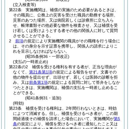
(立入検査等)
第22条
実施機関は、補償の実施のため必要があるときは、
その職員に、公務上の災害を受けた職員の勤務する場所、
災害のあつた場所、又は病院若しくは診療所に立ち入ら
せ、帳簿書類その他必要な物件を検査させ、又は補償を受
け若しくは受けようとする者その他の関係人に対して質問
させることができる。
2
前項
の規定により実施機関の職員がその職権を行う場合に
は、その身分を示す証票を携帯し、関係人の請求によりこ
れを呈示しなければならない。
(昭35条例36・一部改正)
(支払の一時差止め)
第22条の2
補償を受ける権利を有する者が、正当な理由が
なくて、
第21条第1項
の規定による報告をせず、文書その
他の物件を提出せず、出頭せず、若しくは医師の診断を拒
み、又は
前条第1項
の規定による質問に対して答弁をしなか
つたときは、実施機関は、補償の支払を一時差し止めるこ
とができる。
(昭41条例31・追加)
(時効)
第23条
補償を受ける権利は、2年間行わないときは、時効
によつて消滅する。
但し、補償を受けるべき者が、この期
間経過後その補償を請求した場合において、実施機関が
第5
条
の規定により、補償を受けるべき者に通知したこと又は