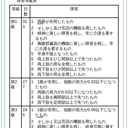
障害等級表
等級
日
障害
数
第1
31
1 両眼が失明したもの
❜❜❜❜
級
3
2
及び言語の機能を廃したもの
そしやく
3 精神に著しい障害を残し、常に介護を要す
るもの
4 胸腹部臓器の機能に著しい障害を残し、常
に介護を要するもの
5 半身不随となつたもの
6 両上肢をひじ関節以上で失つたもの
7 両上肢の用を全廃したもの
8 両下肢をひざ関節以上で失つたもの
9 両下肢の用を全廃したもの
第2
27
1 1眼が失明し、他眼の視力が0.02以下になつ
級
7
たもの
2 両眼の視力が0.02以下になつたもの
3 両上肢を腕関節以上で失つたもの
4 両下肢を足関節以上で失つたもの
第3
24
1 1眼が失明し、他眼の視力が0.06以下になつ
級
5
たもの
❜❜❜❜
2
又は言語の機能を廃したもの
そしやく
3 精神に著しい障害を残し、終身労務に服す