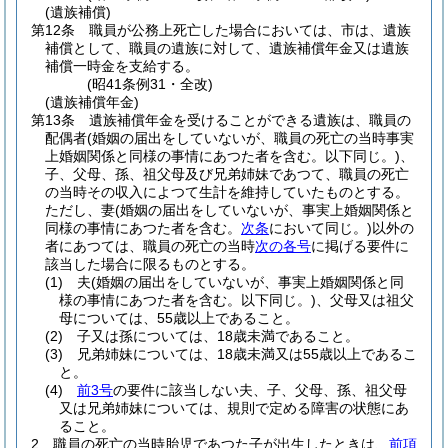
(遺族補償)
第12条
職員が公務上死亡した場合においては、市は、遺族
補償として、職員の遺族に対して、遺族補償年金又は遺族
補償一時金を支給する。
(昭41条例31・全改)
(遺族補償年金)
第13条
遺族補償年金を受けることができる遺族は、職員の
配偶者
(婚姻の届出をしていないが、職員の死亡の当時事実
上婚姻関係と同様の事情にあつた者を含む。以下同じ。)
、
子、父母、孫、祖父母及び兄弟姉妹であつて、職員の死亡
の当時その収入によつて生計を維持していたものとする。
ただし、妻
(婚姻の届出をしていないが、事実上婚姻関係と
同様の事情にあつた者を含む。
次条
において同じ。)
以外の
者にあつては、職員の死亡の当時
次の各号
に掲げる要件に
該当した場合に限るものとする。
(1)
夫
(婚姻の届出をしていないが、事実上婚姻関係と同
様の事情にあつた者を含む。以下同じ。)
、父母又は祖父
母については、55歳以上であること。
(2)
子又は孫については、18歳未満であること。
(3)
兄弟姉妹については、18歳未満又は55歳以上であるこ
と。
(4)
前3号
の要件に該当しない夫、子、父母、孫、祖父母
又は兄弟姉妹については、規則で定める障害の状態にあ
ること。
2
職員の死亡の当時胎児であつた子が出生したときは、
前項