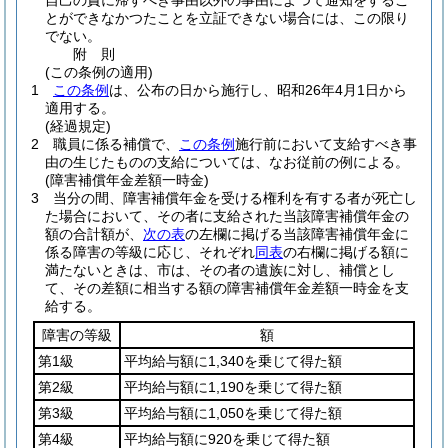
自己の責に帰すべき事由以外の事由によつて通知をするこ
とができなかつたことを立証できない場合には、この限り
でない。
附
則
(この条例の適用)
1
この条例
は、公布の日から施行し、昭和26年4月1日から
適用する。
(経過規定)
2
職員に係る補償で、
この条例
施行前において支給すべき事
由の生じたものの支給については、なお従前の例による。
(障害補償年金差額一時金)
3
当分の間、障害補償年金を受ける権利を有する者が死亡し
た場合において、その者に支給された当該障害補償年金の
額の合計額が、
次の表
の左欄に掲げる当該障害補償年金に
係る障害の等級に応じ、それぞれ
同表
の右欄に掲げる額に
満たないときは、市は、その者の遺族に対し、補償とし
て、その差額に相当する額の障害補償年金差額一時金を支
給する。
障害の等級
額
第1級
平均給与額に1,340を乗じて得た額
第2級
平均給与額に1,190を乗じて得た額
第3級
平均給与額に1,050を乗じて得た額
第4級
平均給与額に920を乗じて得た額