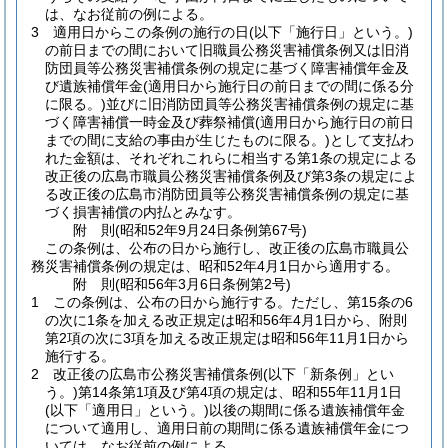
は、なお従前の例による。
3
適用日からこの条例の施行の日
(以下「施行日」という。)
の前日までの間において旧職員公務災害補償条例又は旧消
防団員等公務災害補償条例の規定に基づく障害補償年金及
び遺族補償年金
(適用日から施行日の前日までの間に係る分
に限る。)
並びに旧消防団員等公務災害補償条例の規定に基
づく障害補償一時金及び葬祭補償
(適用日から施行日の前日
までの間に支給の事由が生じたものに限る。)
として支払わ
れた金額は、それぞれこれらに相当する第1条の規定による
改正後の広島市職員公務災害補償条例及び第3条の規定によ
る改正後の広島市消防団員等公務災害補償条例の規定に基
づく損害補償の内払とみなす。
附
則
(昭和52年9月24日
条例第67号)
この条例は、公布の日から施行し、改正後の広島市職員公
務災害補償条例の規定は、昭和52年4月1日から適用する。
附
則
(昭和56年3月6日
条例第2号)
1
この条例は、公布の日から施行する。
ただし、第15条の6
の次に1条を加える改正規定は昭和56年4月1日から、附則
第2項の次に3項を加える改正規定は昭和56年11月1日から
施行する。
2
改正後の広島市公務災害補償条例
(以下「新条例」とい
う。)
第14条第1項及び第4項の規定は、昭和55年11月1日
(以下「適用日」という。)
以後の期間に係る遺族補償年金
について適用し、適用日前の期間に係る遺族補償年金につ
いては、なお従前の例による。