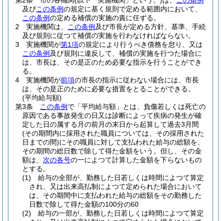
第2条
市の各機関
(以下「実施機関」という。)
は、
この条例
及び
この条例
の規定に基く規則で定める範囲内において、
この条例
の定める補償の実施の責に任ずる。
2
実施機関は、
この条例
及び市長が定める方針、基準、手続
及び規則に従つて補償の実施を行わなければならない。
3
実施機関が
第1項
の規定により行うべき債務を怠り、又は
この条例
及び規則に違反して、補償の実施を行つた場合に
は、市長は、その是正のため必要な指示を行うことができ
る。
4
実施機関が
前項
の市長の指示に従わない場合には、市長
は、その是正のために必要な措置をとることができる。
(平均給与額)
第3条
この条例
で「平均給与額」とは、負傷若しくは死亡の
原因である事故発生の日又は診断によって疾病の発生が確
定した日の属する月の前月の末日から起算して過去3月間
(その期間内に採用された職員については、その採用された
日までの間)
にその職員に対して支払われた給与の総額を、
その期間の総日数で除して得た金額をいう。
但し、その金
額は、
次の各号
の一によつて計算した金額を下らないもの
とする。
(1)
給与の全部が、勤務した日若しくは時間によつて算定
され、又は出来高払制によつて定められた場合において
は、その期間中に支払われた給与の総額をその勤務した
日数で除して得た金額の100分の60
(2)
給与の一部が、勤務した日若しくは時間によつて算定