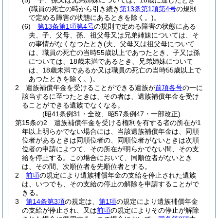
(5)
子、孫又は兄弟姉妹については、18歳に達したとき
(職員の死亡の時から引き続き
第13条第1項第4号
の規則
で定める障害の状態にあるときを除く。)
。
(6)
第13条第1項第4号
の規則で定める障害の状態にある
夫、子、父母、孫、祖父母又は兄弟姉妹については、そ
の事情がなくなつたとき
(夫、父母又は祖父母について
は、職員の死亡の当時55歳以上であつたとき、子又は孫
については、18歳未満であるとき、兄弟姉妹について
は、18歳未満であるか又は職員の死亡の当時55歳以上で
あつたときを除く。)
。
2
遺族補償年金を受けることができる遺族が
前項各号
の一に
該当するに至つたときは、その者は、遺族補償年金を受け
ることができる遺族でなくなる。
(昭41条例31・全改、昭57条例47・一部改正)
第15条の2
遺族補償年金を受ける権利を有する者の所在が1
年以上明らかでない場合には、当該遺族補償年金は、同順
位者があるときは同順位者の、同順位者がないときは次順
位者の申請によつて、その所在が明らかでない間、その支
給を停止する。
この場合において、同順位者がないとき
は、その間、次順位者を先順位者とする。
2
前項
の規定により遺族補償年金の支給を停止された遺族
は、いつでも、その支給の停止の解除を申請することがで
きる。
3
第14条第3項
の規定は、
第1項
の規定により遺族補償年金
の支給が停止され、又は
前項
の規定によりその停止が解除