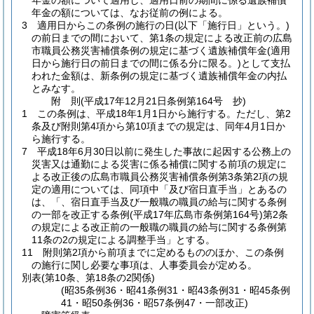
年金の額について適用し、適用日前の期間に係る遺族補償
年金の額については、なお従前の例による。
3
適用日からこの条例の施行の日
(以下「施行日」という。)
の前日までの間において、第1条の規定による改正前の広島
市職員公務災害補償条例の規定に基づく遺族補償年金
(適用
日から施行日の前日までの間に係る分に限る。)
として支払
われた金額は、新条例の規定に基づく遺族補償年金の内払
とみなす。
附
則
(平成17年12月21日
条例第164号 抄)
1
この条例は、平成18年1月1日から施行する。
ただし、第2
条及び附則第4項から第10項までの規定は、同年4月1日か
ら施行する。
7
平成18年6月30日以前に発生した事故に起因する公務上の
災害又は通勤による災害に係る補償に関する前項の規定に
よる改正後の広島市職員公務災害補償条例第3条第2項の規
定の適用については、同項中「及び宿日直手当」とあるの
は、「、宿日直手当及び一般職の職員の給与に関する条例
の一部を改正する条例
(平成17年広島市条例第164号)
第2条
の規定による改正前の一般職の職員の給与に関する条例第
11条の2の規定による調整手当」とする。
11
附則第2項から前項までに定めるもののほか、この条例
の施行に関し必要な事項は、人事委員会が定める。
別表
(第10条、第18条の2関係)
(昭35条例36・昭41条例31・昭43条例31・昭45条例
41・昭50条例36・昭57条例47・一部改正)