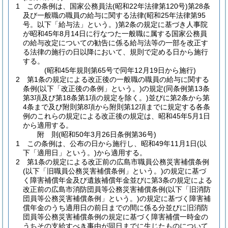
1
この条例は、国家公務員法
(昭和22年法律第120号)
第28条
及び一般職の職員の給与に関する法律
(昭和25年法律第95
号。以下「給与法」という。)
第2条の規定に基づき人事院
が昭和45年8月14日に行なつた一般職に属する国家公務員
の給与改定についての勧告に係る給与法等の一部を改正す
る法律の施行の日以降において、規則で定める日から施行
する。
(昭和45年規則第65号で同年12月19日から施行)
2
第1条の規定による改正後の一般職の職員の給与に関する
条例
(以下「改正後の条例」という。)
の規定
(同条例第13条
第3項及び第18条第1項の規定を除く。)
並びに第2条から第
4条まで及び附則第8項から附則第12項までに規定する各条
例のこれらの規定による改正後の規定は、昭和45年5月1日
から適用する。
附
則
(昭和50年3月26日
条例第36号)
1
この条例は、公布の日から施行し、昭和49年11月1日
(以
下「適用日」という。)
から適用する。
2
第1条の規定による改正前の広島市職員公務災害補償条例
(以下「旧職員公務災害補償条例」という。)
の規定に基づ
く障害補償年金及び遺族補償年金並びに第3条の規定による
改正前の広島市消防団員等公務災害補償条例
(以下「旧消防
団員等公務災害補償条例」という。)
の規定に基づく障害補
償年金のうち適用日の前日までの間に係る分並びに旧消防
団員等公務災害補償条例の規定に基づく障害補償一時金の
うちその支給すべき事由が同日までに生じたものについて