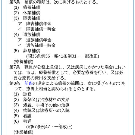
第6条
補償の種類は、次に掲げるものとする。
(1)
療養補償
(2)
休業補償
(3)
障害補償
ア
障害補償年金
イ
障害補償一時金
(4)
遺族補償
ア
遺族補償年金
イ
遺族補償一時金
(5)
葬祭補償
(昭35条例36・昭41条例31・一部改正)
(療養補償)
第7条
職員が公務上負傷し、又は疾病にかかつた場合におい
ては、市は、療養補償として、必要な療養を行い、又は必
要な療養の費用を支給する。
第8条
前条
の規定による療養の範囲は、次に掲げるものであ
つて、療養上相当と認められるものとする。
(1)
診察
(2)
薬剤又は治療材料の支給
(3)
処置、手術その他の治療
(4)
病院又は診療所への入院
(5)
看護
(6)
移送
(昭57条例47・一部改正)
(休業補償)