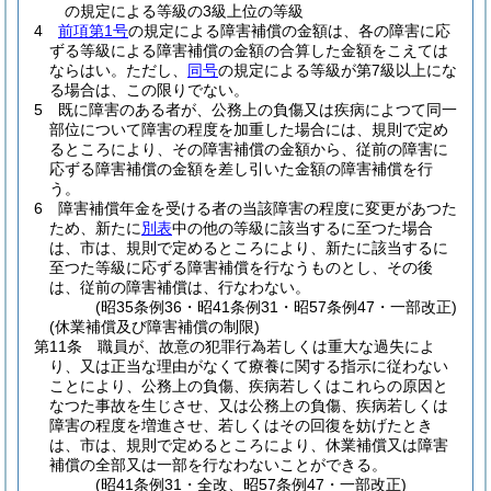
の規定による等級の3級上位の等級
4
前項第1号
の規定による障害補償の金額は、各の障害に応
ずる等級による障害補償の金額の合算した金額をこえては
ならはい。
ただし、
同号
の規定による等級が第7級以上にな
る場合は、この限りでない。
5
既に障害のある者が、公務上の負傷又は疾病によつて同一
部位について障害の程度を加重した場合には、規則で定め
るところにより、その障害補償の金額から、従前の障害に
応ずる障害補償の金額を差し引いた金額の障害補償を行
う。
6
障害補償年金を受ける者の当該障害の程度に変更があつた
ため、新たに
別表
中の他の等級に該当するに至つた場合
は、市は、規則で定めるところにより、新たに該当するに
至つた等級に応ずる障害補償を行なうものとし、その後
は、従前の障害補償は、行なわない。
(昭35条例36・昭41条例31・昭57条例47・一部改正)
(休業補償及び障害補償の制限)
第11条
職員が、故意の犯罪行為若しくは重大な過失によ
り、又は正当な理由がなくて療養に関する指示に従わない
ことにより、公務上の負傷、疾病若しくはこれらの原因と
なつた事故を生じさせ、又は公務上の負傷、疾病若しくは
障害の程度を増進させ、若しくはその回復を妨げたとき
は、市は、規則で定めるところにより、休業補償又は障害
補償の全部又は一部を行なわないことができる。
(昭41条例31・全改、昭57条例47・一部改正)