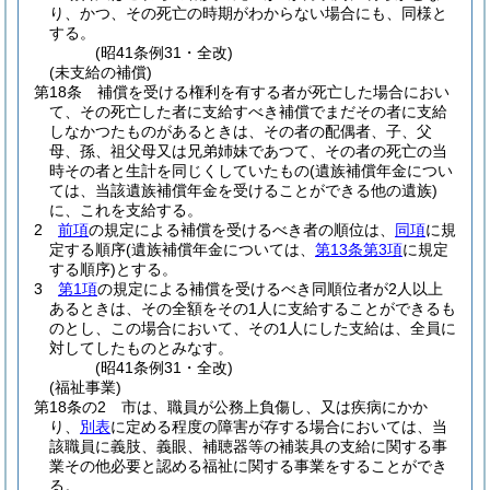
り、かつ、その死亡の時期がわからない場合にも、同様と
する。
(昭41条例31・全改)
(未支給の補償)
第18条
補償を受ける権利を有する者が死亡した場合におい
て、その死亡した者に支給すべき補償でまだその者に支給
しなかつたものがあるときは、その者の配偶者、子、父
母、孫、祖父母又は兄弟姉妹であつて、その者の死亡の当
時その者と生計を同じくしていたもの
(遺族補償年金につい
ては、当該遺族補償年金を受けることができる他の遺族)
に、これを支給する。
2
前項
の規定による補償を受けるべき者の順位は、
同項
に規
定する順序
(遺族補償年金については、
第13条第3項
に規定
する順序)
とする。
3
第1項
の規定による補償を受けるべき同順位者が2人以上
あるときは、その全額をその1人に支給することができるも
のとし、この場合において、その1人にした支給は、全員に
対してしたものとみなす。
(昭41条例31・全改)
(福祉事業)
第18条の2
市は、職員が公務上負傷し、又は疾病にかか
り、
別表
に定める程度の障害が存する場合においては、当
該職員に義肢、義眼、補聴器等の補装具の支給に関する事
業その他必要と認める福祉に関する事業をすることができ
る。