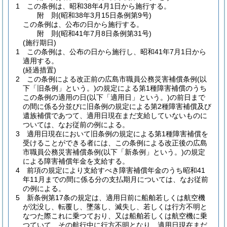
1
この条例は、昭和38年4月1日から施行する。
附
則
(昭和38年3月15日
条例第9号)
この条例は、公布の日から施行する。
附
則
(昭和41年7月8日
条例第31号)
(施行期日)
1
この条例は、公布の日から施行し、昭和41年7月1日から
適用する。
(経過措置)
2
この条例による改正前の広島市職員公務災害補償条例
(以
下「旧条例」という。)
の規定による第1種障害補償のうち
この条例の適用の日
(以下「適用日」という。)
の前日まで
の間に係る分並びに旧条例の規定による第2種障害補償及び
遺族補償であつて、適用日現在まだ支給していないものに
ついては、なお従前の例による。
3
適用日現在において旧条例の規定による第1種障害補償を
受けることができる者には、この条例による改正後の広島
市職員公務災害補償条例
(以下「新条例」という。)
の規定
による障害補償年金を支給する。
4
前項の規定により支給すべき障害補償年金のうち昭和41
年11月までの間に係る分の支払期月については、なお従前
の例による。
5
新条例第17条の規定は、適用日前に船舶若しくは航空機
が沈没し、転覆し、墜落し、滅失し、若しくは行方不明と
なつた際これに乗つており、又は船舶若しくは航空機に乗
つていて、その航行中に行方不明となり、適用日現在まだ