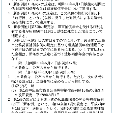
3
新条例第15条の7の規定は、昭和56年4月1日以後の期間に
係る障害補償年金又は遺族補償年金について適用する。
4
新条例第15条の10の規定は、この条例の施行の日
(以下
「施行日」という。)
以後に発生した過誤払による返還金に
係る債権について適用する。
5
新条例附則第3項の規定は、障害補償年金を受ける権利を
有する者が昭和56年11月1日以後に死亡した場合について
適用する。
6
適用日から施行日の前日までの間において、改正前の広島
市公務災害補償条例の規定に基づく遺族補償年金
(適用日か
ら施行日の前日までの間に係る分に限る。)
として支払われ
た金額は、新条例の規定に基づく遺族補償年金の内払とみ
なす。
附
則
(昭和57年6月29日
条例第47号)
この条例は、公布の日から施行する。
附
則
(平成7年10月4日
条例第58号)
1
この条例は、公布の日から施行する。
ただし、次の各号に
掲げる規定は、当該各号に定める日から施行する。
(1)及び(2)
略
(3)
第1条中広島市職員公務災害補償条例第15条の8第3項
の改正規定 平成8年8月1日
2
第1条の規定による改正後の広島市職員公務災害補償条例
(以下「新条例」という。)
第14条第1項の規定は、平成7年8
月1日
(以下「適用日」という。)
以後の期間に係る遺族補償