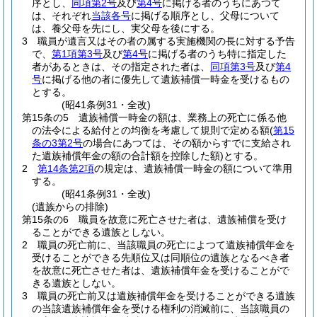
序とし、
同項第2号
及び
第4号
に掲げる者のうちにあつて
は、それぞれ
当該各号
に掲げる順序とし、父母について
は、養父母を先にし、実父母を後にする。
3
職員が遺言又はその者の属する実施機関の長に対する予告
で、
第1項第3号
及び
第4号
に掲げる者のうち特に指定した
者があるときは、その指定された者は、
同項第3号
及び
第4
号
に掲げる他の者に優先して遺族補償一時金を受けるもの
とする。
(昭41条例31・全改)
第15条の5
遺族補償一時金の額は、業務上の死亡に係る他
の法令による給付との均衡を考慮して規則で定める額
(
第15
条の3第2号
の場合にあつては、その額からすでに支給され
た遺族補償年金の額の合計額を控除した額)
とする。
2
第14条第2項
の規定は、遺族補償一時金の額について準用
する。
(昭41条例31・全改)
(遺族からの排除)
第15条の6
職員を故意に死亡させた者は、遺族補償を受け
ることができる遺族としない。
2
職員の死亡前に、当該職員の死亡によつて遺族補償年金を
受けることができる先順位又は同順位の遺族となるべき者
を故意に死亡させた者は、遺族補償年金を受けることがで
きる遺族としない。
3
職員の死亡前又は遺族補償年金を受けることができる遺族
の当該遺族補償年金を受ける権利の消滅前に、当該職員の