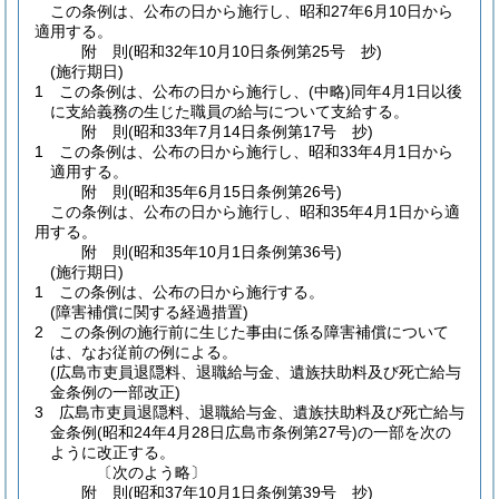
この条例は、公布の日から施行し、昭和27年6月10日から
適用する。
附
則
(昭和32年10月10日
条例第25号 抄)
(施行期日)
1
この条例は、公布の日から施行し、
(中略)
同年4月1日以後
に支給義務の生じた職員の給与について支給する。
附
則
(昭和33年7月14日
条例第17号 抄)
1
この条例は、公布の日から施行し、昭和33年4月1日から
適用する。
附
則
(昭和35年6月15日
条例第26号)
この条例は、公布の日から施行し、昭和35年4月1日から適
用する。
附
則
(昭和35年10月1日
条例第36号)
(施行期日)
1
この条例は、公布の日から施行する。
(障害補償に関する経過措置)
2
この条例の施行前に生じた事由に係る障害補償について
は、なお従前の例による。
(広島市吏員退隠料、退職給与金、遺族扶助料及び死亡給与
金条例の一部改正)
3
広島市吏員退隠料、退職給与金、遺族扶助料及び死亡給与
金条例
(昭和24年4月28日広島市条例第27号)
の一部を次の
ように改正する。
〔次のよう略〕
附
則
(昭和37年10月1日
条例第39号 抄)