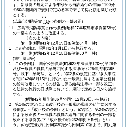
ず、新条例の規定による年額から当該給付の年額に100分
の50の範囲内で規則で定める率で乗じて得た額を減じた額
とする。
❜❜❜
(広島市消防等賞
条例の一部改正)
じゆつ
❜❜❜
11
広島市消防等賞
条例
(昭和27年広島市条例第58号)
じゆつ
の一部を次のように改正する。
〔次のよう略〕
附
則
(昭和41年12月19日
条例第64号 抄)
1
この条例は、昭和42年1月1日から施行する。
附
則
(昭和42年12月15日
条例第50号 抄)
(施行期日等)
1
この条例は、国家公務員法
(昭和22年法律第120号)
第28条
及び一般職の職員の給与に関する法律
(昭和25年法律第95
号。以下「給与法」という。)
第2条の規定に基づき人事院
が昭和42年8月15日に行なつた一般職に属する国家公務員
の給与改定についての勧告に係る給与法等の一部を改正す
る法律の施行の日以降において、規則で定める日から施行
する。
(昭和42年規則第86号で同年12月23日から施行)
2
第1条の規定による改正後の一般職の職員の給与に関する
条例
(以下「改正後の条例」という。)
の規定、第2条の規定
による改正後の一般職の職員の給与に関する条例の一部を
改正する条例
(以下「改正後の昭和32年改正条例」とい
う。)
の規定並びに附則第8項から附則第10項まで、附則第