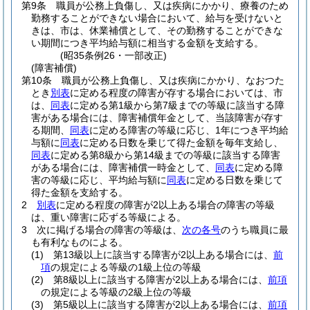
第9条
職員が公務上負傷し、又は疾病にかかり、療養のため
勤務することができない場合において、給与を受けないと
きは、市は、休業補償として、その勤務することができな
い期間につき平均給与額に相当する金額を支給する。
(昭35条例26・一部改正)
(障害補償)
第10条
職員が公務上負傷し、又は疾病にかかり、なおつた
とき
別表
に定める程度の障害が存する場合においては、市
は、
同表
に定める第1級から第7級までの等級に該当する障
害がある場合には、障害補償年金として、当該障害が存す
る期間、
同表
に定める障害の等級に応じ、1年につき平均給
与額に
同表
に定める日数を乗じて得た金額を毎年支給し、
同表
に定める第8級から第14級までの等級に該当する障害
がある場合には、障害補償一時金として、
同表
に定める障
害の等級に応じ、平均給与額に
同表
に定める日数を乗じて
得た金額を支給する。
2
別表
に定める程度の障害が2以上ある場合の障害の等級
は、重い障害に応ずる等級による。
3
次に掲げる場合の障害の等級は、
次の各号
のうち職員に最
も有利なものによる。
(1)
第13級以上に該当する障害が2以上ある場合には、
前
項
の規定による等級の1級上位の等級
(2)
第8級以上に該当する障害が2以上ある場合には、
前項
の規定による等級の2級上位の等級
(3)
第5級以上に該当する障害が2以上ある場合には、
前項