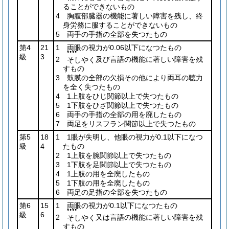
ることができないもの
4 胸腹部臓器の機能に著しい障害を残し、終
身労務に服することができないもの
5 両手の手指の全部を失つたもの
第4
21
1 両眼の視力が0.06以下になつたもの
❜❜❜❜
級
3
2
及び言語の機能に著しい障害を残
そしやく
すもの
3 鼓膜の全部の欠損その他により両耳の聴力
を全く失つたもの
4 1上肢をひじ関節以上で失つたもの
5 1下肢をひざ関節以上で失つたもの
6 両手の手指の全部の用を廃したもの
7 両足をリスフラン関節以上で失つたもの
第5
18
1 1眼が失明し、他眼の視力が0.1以下になつ
級
4
たもの
2 1上肢を腕関節以上で失つたもの
3 1下肢を足関節以上で失つたもの
4 1上肢の用を全廃したもの
5 1下肢の用を全廃したもの
6 両足の足指の全部を失つたもの
第6
15
1 両眼の視力が0.1以下になつたもの
❜❜❜❜
級
6
2
又は言語の機能に著しい障害を残
そしやく
すもの