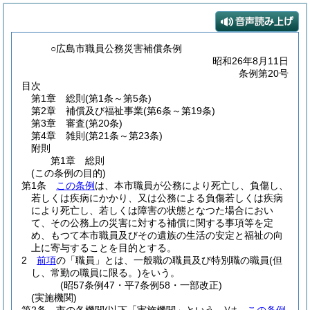
○広島市職員公務災害補償条例
昭和26年8月11日
条例第20号
目次
第1章
総則
(第1条～第5条)
第2章
補償及び福祉事業
(第6条～第19条)
第3章
審査
(第20条)
第4章
雑則
(第21条～第23条)
附則
第1章
総則
(この条例の目的)
第1条
この条例
は、本市職員が公務により死亡し、負傷し、
若しくは疾病にかかり、又は公務による負傷若しくは疾病
により死亡し、若しくは障害の状態となつた場合におい
て、その公務上の災害に対する補償に関する事項等を定
め、もつて本市職員及びその遺族の生活の安定と福祉の向
上に寄与することを目的とする。
2
前項
の「職員」とは、一般職の職員及び特別職の職員
(但
し、常勤の職員に限る。)
をいう。
(昭57条例47・平7条例58・一部改正)
(実施機関)