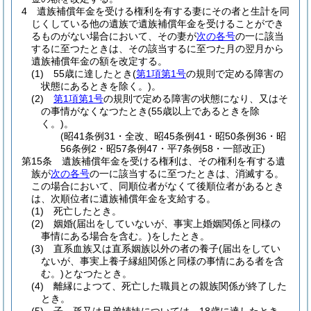
4
遺族補償年金を受ける権利を有する妻にその者と生計を同
じくしている他の遺族で遺族補償年金を受けることができ
るものがない場合において、その妻が
次の各号
の一に該当
するに至つたときは、その該当するに至つた月の翌月から
遺族補償年金の額を改定する。
(1)
55歳に達したとき
(
第1項第1号
の規則で定める障害の
状態にあるときを除く。)
。
(2)
第1項第1号
の規則で定める障害の状態になり、又はそ
の事情がなくなつたとき
(55歳以上であるときを除
く。)
。
(昭41条例31・全改、昭45条例41・昭50条例36・昭
56条例2・昭57条例47・平7条例58・一部改正)
第15条
遺族補償年金を受ける権利は、その権利を有する遺
族が
次の各号
の一に該当するに至つたときは、消滅する。
この場合において、同順位者がなくて後順位者があるとき
は、次順位者に遺族補償年金を支給する。
(1)
死亡したとき。
(2)
姻婚
(届出をしていないが、事実上婚姻関係と同様の
事情にある場合を含む。)
をしたとき。
(3)
直系血族又は直系姻族以外の者の養子
(届出をしてい
ないが、事実上養子縁組関係と同様の事情にある者を含
む。)
となつたとき。
(4)
離縁によつて、死亡した職員との親族関係が終了した
とき。