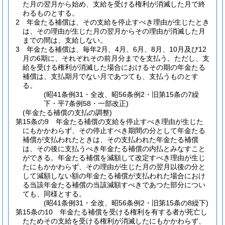
た月の翌月から始め、支給を受ける権利が消滅した月で終
わるものとする。
2
年金たる補償は、その支給を停止すべき理由が生じたとき
は、その理由が生じた月の翌月からその理由が消滅した月
までの間は、支給しない。
3
年金たる補償は、毎年2月、4月、6月、8月、10月及び12
月の6期に、それぞれその前月分までを支払う。
ただし、支
給を受ける権利が消滅した場合におけるその期の年金たる
補償は、支払期月でない月であつても、支払うものとす
る。
(昭41条例31・全改、昭56条例2・旧第15条の7繰
下・平7条例58・一部改正)
(年金たる補償の支払の調整)
第15条の9
年金たる補償の支給を停止すべき理由が生じた
にもかかわらず、その停止すべき期間の分として年金たる
補償が支払われたときは、その支払われた年金たる補償
は、その後に支払うべき年金たる補償の内払とみなすこと
ができる。
年金たる補償を減額して改定すべき理由が生じ
たにもかかわらず、その理由が生じた月の翌月以後の分と
して減額しない額の年金たる補償が支払われた場合におけ
る当該年金たる補償の当該減額すべきであつた部分につい
ても、同様とする。
(昭41条例31・全改、昭56条例2・旧第15条の8繰下)
第15条の10
年金たる補償を受ける権利を有する者が死亡し
たためその支給を受ける権利が消滅したにもかかわらず、