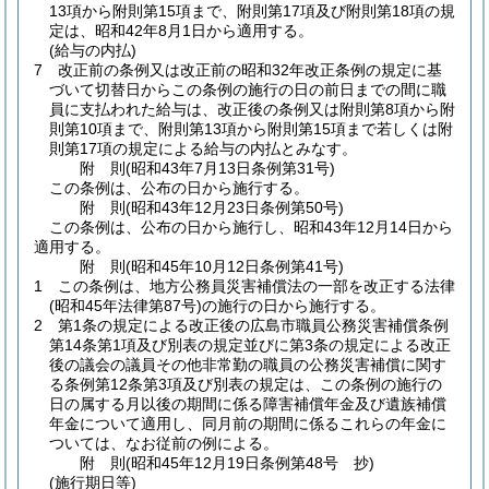
13項から附則第15項まで、附則第17項及び附則第18項の規
定は、昭和42年8月1日から適用する。
(給与の内払)
7
改正前の条例又は改正前の昭和32年改正条例の規定に基
づいて切替日からこの条例の施行の日の前日までの間に職
員に支払われた給与は、改正後の条例又は附則第8項から附
則第10項まで、附則第13項から附則第15項まで若しくは附
則第17項の規定による給与の内払とみなす。
附
則
(昭和43年7月13日
条例第31号)
この条例は、公布の日から施行する。
附
則
(昭和43年12月23日
条例第50号)
この条例は、公布の日から施行し、昭和43年12月14日から
適用する。
附
則
(昭和45年10月12日
条例第41号)
1
この条例は、地方公務員災害補償法の一部を改正する法律
(昭和45年法律第87号)
の施行の日から施行する。
2
第1条の規定による改正後の広島市職員公務災害補償条例
第14条第1項及び別表の規定並びに第3条の規定による改正
後の議会の議員その他非常勤の職員の公務災害補償に関す
る条例第12条第3項及び別表の規定は、この条例の施行の
日の属する月以後の期間に係る障害補償年金及び遺族補償
年金について適用し、同月前の期間に係るこれらの年金に
ついては、なお従前の例による。
附
則
(昭和45年12月19日
条例第48号 抄)
(施行期日等)