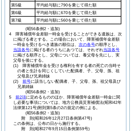
第5級
平均給与額に790を乗じて得た額
第6級
平均給与額に670を乗じて得た額
第7級
平均給与額に560を乗じて得た額
(昭56条例2・追加)
4
障害補償年金差額一時金を受けることができる遺族は、次
に掲げる者とする。
この場合において、障害補償年金差額
一時金を受けるべき遺族の順位は、
次の各号
の順序とし、
当該各号
に掲げる者のうちにあつては、それぞれ
当該各号
に掲げる順序とし、父母については、養父母を先にし、実
父母を後にする。
(1)
障害補償年金を受ける権利を有する者の死亡の当時そ
の者と生計を同じくしていた配偶者、子、父母、孫、祖
父母及び兄弟姉妹
(2)
前号
に該当しない配偶者、子、父母、孫、祖父母及び
兄弟姉妹
(昭56条例2・追加)
5
前2項
に定めるもののほか、障害補償年金差額一時金に関
し必要な事項については、地方公務員災害補償法
(昭和42年
法律第121号)
附則第5条の2の規定の例による。
(昭56条例2・追加)
附
則
(昭和26年12月27日
条例第47号)
この条例は、公布の日から施行する。
附
則
(昭和27年9月15日
条例第59号)