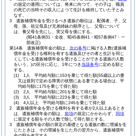
の規定の適用については、将来に向つて、その子は、職員
の死亡の当時その収入によつて生計を維持していた子とみ
なす。
3
遺族補償年金を受けるべき遺族の順位は、配偶者、子、父
母、孫、祖父母及び兄弟姉妹の順序とし、父母について
は、養父母を先にし、実父母を後にする。
(昭41条例31・全改、昭45条例41・昭57条例47・一
部改正)
第14条
遺族補償年金の額は、
次の各号
に掲げる人数
(遺族補
償年金を受ける権利を有する遺族及びその者と生計を同じ
くしている遺族補償年金を受けることができる遺族の人数
をいう。)
の区分に応じ、1年につき
当該各号
に定める額と
する。
(1)
1人 平均給与額に153を乗じて得た額
(55歳以上の妻
又は規則で定める障害の状態にある妻である場合は、平
均給与額に175を乗じて得た額)
(2)
2人 平均給与額に201を乗じて得た額
(3)
3人 平均給与額に223を乗じて得た額
(4)
4人以上 平均給与額に245を乗じて得た額
2
遺族補償年金を受ける権利を有する者が2人以上あるとき
は、遺族補償年金の額は、
前項
の規定にかかわらず、
同項
に規定する額をその人数で除して得た額とする。
3
遺族補償年金の額の算定の基礎となる遺族の数に増減を生
じたときは、その増減を生じた月の翌月から、遺族補償年
金の額を改定する。