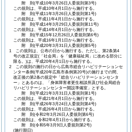
附
則
(平成10年3月26日
人委規則第3号)
この規則は、平成10年4月1日から施行する。
附
則
(平成11年3月26日
人委規則第1号)
この規則は、平成11年4月1日から施行する。
附
則
(平成14年3月29日
人委規則第11号)
この規則は、平成14年4月1日から施行する。
附
則
(平成15年12月26日
人委規則第6号)
この規則は、平成16年1月1日から施行する。
附
則
(平成20年3月31日
人委規則第5号)
1
この規則は、公布の日から施行する。
ただし、第2条第4
号の改正規定
(「社会局」を「健康福祉局」に改める部分に
限る。)
は、平成20年4月1日から施行する。
2
この規則の施行の日から広島市総合リハビリテーションセ
ンター条例
(平成20年広島市条例第20号)
の施行までの間、
改正後の第2条の規定中「総合リハビリテーションセンタ
ー」とあるのは、「身体障害者更生相談所及び社会局総合
リハビリテーションセンター開設準備室」とする。
附
則
(平成21年3月31日
人委規則第1号)
この規則は、平成21年4月1日から施行する。
附
則
(平成26年3月24日
人委規則第4号)
この規則は、平成26年4月1日から施行する。
附
則
(令和2年3月26日
人委規則第6号)
この規則は、令和2年4月1日から施行する。
附
則
(令和5年3月9日
人委規則第2号)
(施行期日)