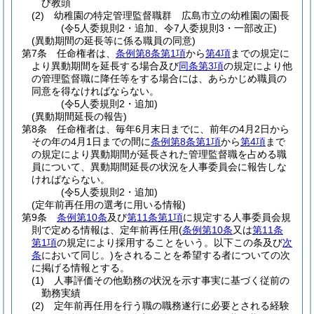
び教頭
(2)
幼稚園の特定管理監督職群 広島市立の幼稚園の園長
(令5人委規則2・追加、令7人委規則3・一部改正)
(異動期間の延長等に係る職員の同意)
第7条
任命権者は、
条例第8条第1項
から
第4項
までの規定に
より異動期間を延長する場合及び
同条第3項
の規定により他
の管理監督職に降任等をする場合には、あらかじめ職員の
同意を得なければならない。
(令5人委規則2・追加)
(異動期間延長の報告)
第8条
任命権者は、毎年6月末日までに、前年の4月2日から
その年の4月1日までの間に
条例第8条第1項
から
第4項
まで
の規定により異動期間が延長された管理監督職を占める職
員について、異動期間延長の状況を人事委員会に報告しな
ければならない。
(令5人委規則2・追加)
(定年前再任用の選考に用いる情報)
第9条
条例第10条
及び
第11条第1項
に規定する人事委員会規
則で定める情報は、定年前再任用
(
条例第10条
又は
第11条
第1項
の規定により採用することをいう。以下この条及び
次
条
において同じ。)
をされることを希望する者についての次
に掲げる情報とする。
(1)
人事評価その他勤務の状況を示す事実に基づく従前の
勤務実績
(2)
定年前再任用を行う職の職務遂行に必要とされる経験