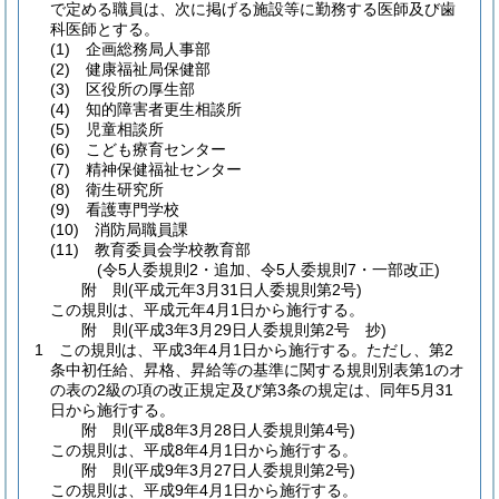
で定める職員は、次に掲げる施設等に勤務する医師及び歯
科医師とする。
(1)
企画総務局人事部
(2)
健康福祉局保健部
(3)
区役所の厚生部
(4)
知的障害者更生相談所
(5)
児童相談所
(6)
こども療育センター
(7)
精神保健福祉センター
(8)
衛生研究所
(9)
看護専門学校
(10)
消防局職員課
(11)
教育委員会学校教育部
(令5人委規則2・追加、令5人委規則7・一部改正)
附
則
(平成元年3月31日
人委規則第2号)
この規則は、平成元年4月1日から施行する。
附
則
(平成3年3月29日
人委規則第2号 抄)
1
この規則は、平成3年4月1日から施行する。
ただし、第2
条中初任給、昇格、昇給等の基準に関する規則別表第1のオ
の表の2級の項の改正規定及び第3条の規定は、同年5月31
日から施行する。
附
則
(平成8年3月28日
人委規則第4号)
この規則は、平成8年4月1日から施行する。
附
則
(平成9年3月27日
人委規則第2号)
この規則は、平成9年4月1日から施行する。