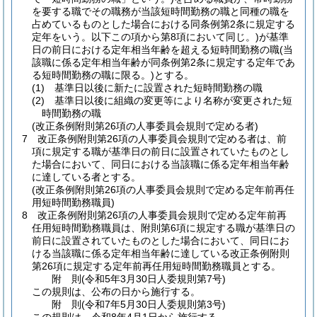
を要する職でその職務が当該短時間勤務の職と同種の職を
占めているものとした場合における同条例第2条に規定する
定年をいう。以下この項から第8項において同じ。)
が基準
日の前日における定年相当年齢を超える短時間勤務の職
(当
該職に係る定年相当年齢が同条例第2条に規定する定年であ
る短時間勤務の職に限る。)
とする。
(1)
基準日以後に新たに設置された短時間勤務の職
(2)
基準日以後に組織の変更等により名称が変更された短
時間勤務の職
(改正条例附則第26項の人事委員会規則で定める者)
7
改正条例附則第26項の人事委員会規則で定める者は、前
項に規定する職が基準日の前日に設置されていたものとし
た場合において、同日における当該職に係る定年相当年齢
に達している者とする。
(改正条例附則第26項の人事委員会規則で定める定年前再任
用短時間勤務職員)
8
改正条例附則第26項の人事委員会規則で定める定年前再
任用短時間勤務職員は、附則第6項に規定する職が基準日の
前日に設置されていたものとした場合において、同日にお
ける当該職に係る定年相当年齢に達している改正条例附則
第26項に規定する定年前再任用短時間勤務職員とする。
附
則
(令和5年3月30日
人委規則第7号)
この規則は、公布の日から施行する。
附
則
(令和7年5月30日
人委規則第3号)