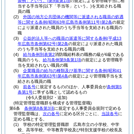
条例」という。)
第9条第1項
の規定による管理職手当に相
当する手当等
(以下「手当等」という。)
を支給される職
員の職
(2)
外国の地方公共団体の機関等に派遣される職員の処遇
等に関する条例
(昭和63年広島市条例第11号)
第2条
の規定
により派遣された職員のうち手当等を支給される職員の
職
(3)
公益的法人等への職員の派遣等に関する条例
(平成13
年広島市条例第62号)
第2条
の規定により派遣された職員
のうち手当等を支給される職員の職
(4)
給与条例別表第2
消防職給料表の職務の級が6級である
職員のうち、
給与条例第9条第1項
の規定による管理職手
当を支給されない職員の職
(5)
企業職員の給与の種類及び基準に関する条例
(昭和41
年広島市条例第63号)
第4条
の規定により管理職手当を支
給される職員の職
(6)
前各号
に規定するもののほか、人事委員会が
条例第5
条第1号
に準ずる職として認めるもの
(令5人委規則2・追加)
(特定管理監督職群を構成する管理監督職)
第6条
条例第8条第3項
に規定する人事委員会規則で定める
管理監督職は、
次の各号
に定める区分ごとに、
当該各号
に
定める職とする。
(1)
学校の特定管理監督職群 広島市立の小学校、中学
校、高等学校、中等教育学校及び特別支援学校の校長及