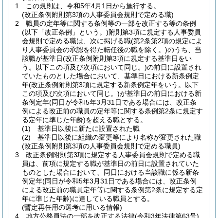
1
この規則は、令和5年4月1日から施行する。
(改正条例附則第3項の人事委員会規則で定める職)
2
職員の定年等に関する条例等の一部を改正する等の条例
(以下「改正条例」という。)
附則第3項に規定する人事委員
会規則で定める職は、次に掲げる職
(第2条第2項の規定によ
り人事委員会の承認を得た転任後の職を除く。)
のうち、当
該職が基準日
(改正条例附則第3項に規定する基準日をい
う。以下この項及び次項において同じ。)
の前日に設置され
ていたものとした場合において、基準日における新条例定
年
(改正条例附則第3項に規定する新条例定年をいう。以下
この項及び次項において同じ。)
が基準日の前日における新
条例定年
(同日が令和5年3月31日である場合には、改正条
例による改正前の職員の定年等に関する条例第2条に規定す
る定年に準じた年齢)
を超える職とする。
(1)
基準日以後に新たに設置された職
(2)
基準日以後に組織の変更等により名称が変更された職
(改正条例附則第3項の人事委員会規則で定める職員)
3
改正条例附則第3項に規定する人事委員会規則で定める職
員は、前項に規定する職が基準日の前日に設置されていた
ものとした場合において、同日における当該職に係る新条
例定年
(同日が令和5年3月31日である場合には、改正条例
による改正前の職員定年等に関する条例第2条に規定する定
年に準じた年齢)
に達している職員とする。
(暫定再任用の選考に用いる情報)
4
地方公務員法の一部を改正する法律
(令和3年法律第63号)