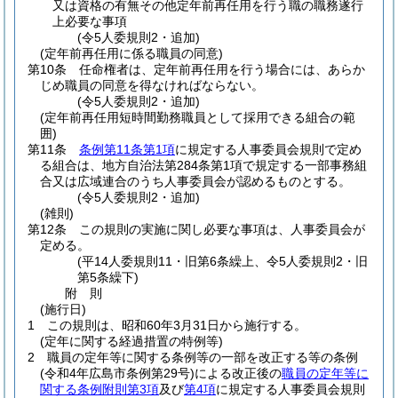
又は資格の有無その他定年前再任用を行う職の職務遂行
上必要な事項
(令5人委規則2・追加)
(定年前再任用に係る職員の同意)
第10条
任命権者は、定年前再任用を行う場合には、あらか
じめ職員の同意を得なければならない。
(令5人委規則2・追加)
(定年前再任用短時間勤務職員として採用できる組合の範
囲)
第11条
条例第11条第1項
に規定する人事委員会規則で定め
る組合は、地方自治法第284条第1項で規定する一部事務組
合又は広域連合のうち人事委員会が認めるものとする。
(令5人委規則2・追加)
(雑則)
第12条
この規則の実施に関し必要な事項は、人事委員会が
定める。
(平14人委規則11・旧第6条繰上、令5人委規則2・旧
第5条繰下)
附
則
(施行日)
1
この規則は、昭和60年3月31日から施行する。
(定年に関する経過措置の特例等)
2
職員の定年等に関する条例等の一部を改正する等の条例
(令和4年広島市条例第29号)
による改正後の
職員の定年等に
関する条例附則第3項
及び
第4項
に規定する人事委員会規則