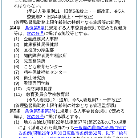
した職員に係る勤務延長の状況を人事委員会に報告しなけ
ればならない。
(平14人委規則11・旧第5条繰上・一部改正、令5人
委規則2・旧第4条繰上・一部改正)
(管理監督職勤務上限年齢制の特例となる施設等の範囲)
第4条
条例第5条
に規定する人事委員会規則で定める保健所
等は、
次の各号
に掲げる施設等とする。
(1)
企画総務局人事部
(2)
健康福祉局保健部
(3)
区役所の厚生部
(4)
知的障害者更生相談所
(5)
児童相談所
(6)
こども療育センター
(7)
精神保健福祉センター
(8)
衛生研究所
(9)
看護専門学校
(10)
消防局職員課
(11)
教育委員会学校教育部
(令5人委規則2・追加、令5人委規則7・一部改正)
(管理監督職勤務上限年齢制の対象となる管理監督職)
第5条
条例第5条第2号
に規定する人事委員会規則で定める
職は、
次の各号
に掲げる職とする。
(1)
地方自治法
(昭和22年法律第67号)
第252条の17の規定
により派遣された職員のうち
一般職の職員の給与に関す
る条例
(昭和26年3月30日広島市条例第62号。以下「給与