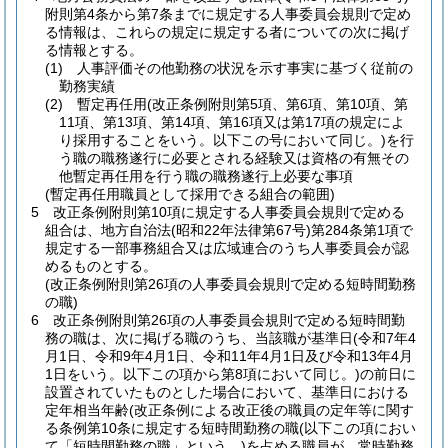
附則第4条から第7条までに規定する人事委員会規則で定め
る情報は、これらの規定に規定する者についての次に掲げ
る情報とする。
(1)
人事評価その他勤務の状況を示す事実に基づく従前の
勤務実績
(2)
暫定再任用
(改正条例附則第5項、第6項、第10項、第
11項、第13項、第14項、第16項又は第17項の規定によ
り採用することをいう。以下この号において同じ。)
を行
う職の職務遂行に必要とされる経験又は資格の有無その
他暫定再任用を行う職の職務遂行上必要な事項
(暫定再任用職員として採用できる組合の範囲)
5
改正条例附則第10項に規定する人事委員会規則で定める
組合は、地方自治法
(昭和22年法律第67号)
第284条第1項で
規定する一部事務組合又は広域連合のうち人事委員会が認
めるものとする。
(改正条例附則第26項の人事委員会規則で定める短時間勤務
の職)
6
改正条例附則第26項の人事委員会規則で定める短時間勤
務の職は、次に掲げる職のうち、当該職が基準日
(令和7年4
月1日、令和9年4月1日、令和11年4月1日及び令和13年4月
1日をいう。以下この項から第8項において同じ。)
の前日に
設置されていたものとした場合において、基準日における
定年相当年齢
(改正条例による改正後の職員の定年等に関す
る条例第10条に規定する短時間勤務の職
(以下この項におい
て「短時間勤務の職」という。)
を占める職員が、常時勤務