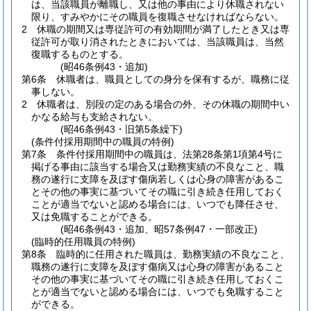
は、当該職員が離職し、又は他の事由により休職されない
限り、すみやかにその職員を復職させなければならない。
2
休職の期間又は専従許可の有効期間が満了したとき又は専
従許可が取り消されたときにおいては、当該職員は、当然
復職するものとする。
(昭46条例43・追加)
第6条
休職者は、職員としての身分を保有するが、職務に従
事しない。
2
休職者は、別段の定のある場合の外、その休職の期間中い
かなる給与も支給されない。
(昭46条例43・旧第5条繰下)
(条件付採用期間中の職員の特例)
第7条
条件付採用期間中の職員は、法第28条第1項第4号に
掲げる事由に該当する場合又は勤務実績の不良なこと、職
務の遂行に支障を及ぼす傷病若しくは心身の障害があるこ
とその他の事実に基づいてその職に引き続き任用しておく
ことが適当でないと認める場合には、いつでも降任させ、
又は免職することができる。
(昭46条例43・追加、昭57条例47・一部改正)
(臨時的任用職員の特例)
第8条
臨時的に任用された職員は、勤務実績の不良なこと、
職務の遂行に支障を及ぼす傷病又は心身の障害があること
その他の事実に基づいてその職に引き続き任用しておくこ
とが適当でないと認める場合には、いつでも免職すること
ができる。