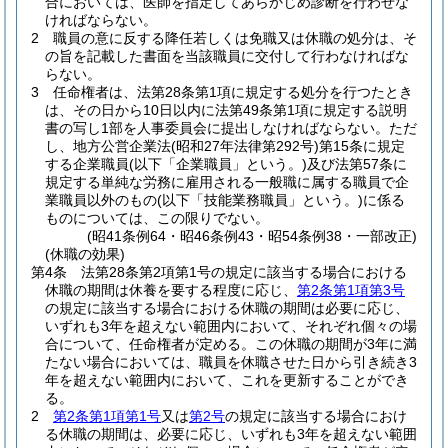
合においては、医師を指定してあらかじめ診断を行わせな
ければならない。
2
職員の意に反する降任若しくは免職又は休職の処分は、そ
の旨を記載した書面を当該職員に交付して行わなければな
らない。
3
任命権者は、法第28条第1項に規定する処分を行つたとき
は、その日から10日以内に法第49条第1項に規定する説明
書の写し1部を人事委員会に提出しなければならない。
ただ
し、地方公営企業法
(昭和27年法律第292号)
第15条に規定
する企業職員
(以下「企業職員」という。)
及び法第57条に
規定する単純な労務に雇用される一般職に属する職員で企
業職員以外のもの
(以下「技能業務職員」という。)
に係る
ものについては、この限りでない。
(昭41条例64・昭46条例43・昭54条例38・一部改正)
(休職の効果)
第4条
法第28条第2項第1号の規定に該当する場合における
休職の期間は休養を要する程度に応じ、
第2条第1項第3号
の規定に該当する場合における休職の期間は必要に応じ、
いずれも3年を超えない範囲内において、それぞれ個々の場
合について、任命権者が定める。
この休職の期間が3年に満
たない場合においては、職員を休職させた日から引き続き3
年を超えない範囲内において、これを更新することができ
る。
2
第2条第1項第1号
又は
第2号
の規定に該当する場合におけ
る休職の期間は、必要に応じ、いずれも3年を超えない範囲