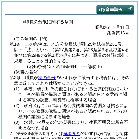
○職員の分限に関する条例
昭和26年8月11日
条例第16号
(この条例の目的)
第1条
この条例は、地方公務員法
(昭和25年法律第261号。
以下「法」という。)
第27条第2項、第28条第3項及び第4項
並びに第29条の2第2項の規定に基づき、職員の分限に関し
規定することを目的とする。
(昭46条例43・昭48条例48・一部改正)
(休職の場合)
第2条
職員が
次の各号
のいずれかに該当する場合には、その
意に反してこれを休職することができる。
(1)
学校、研究所その他これらに準ずる公共的施設におい
て、その職員の職務に関連があると認められる学術に関
する事項の調査、研究等に従事する場合
(2)
政府又はこれに準ずる公共的機関の委嘱又は招きによ
り、その職員の職務に関連があると認められるこれらの
機関の業務に従事する場合
(3)
水難、火災その他の災害により、生死不明又は所在不
明となつた場合
2
法第28条第2項各号又は
前項各号
のいずれかに該当して休