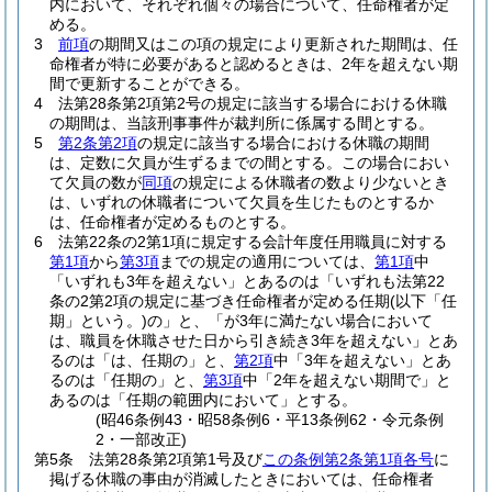
内において、それぞれ個々の場合について、任命権者が定
める。
3
前項
の期間又はこの項の規定により更新された期間は、任
命権者が特に必要があると認めるときは、2年を超えない期
間で更新することができる。
4
法第28条第2項第2号の規定に該当する場合における休職
の期間は、当該刑事事件が裁判所に係属する間とする。
5
第2条第2項
の規定に該当する場合における休職の期間
は、定数に欠員が生ずるまでの間とする。
この場合におい
て欠員の数が
同項
の規定による休職者の数より少ないとき
は、いずれの休職者について欠員を生じたものとするか
は、任命権者が定めるものとする。
6
法第22条の2第1項に規定する会計年度任用職員に対する
第1項
から
第3項
までの規定の適用については、
第1項
中
「いずれも3年を超えない」とあるのは「いずれも法第22
条の2第2項の規定に基づき任命権者が定める任期
(以下「任
期」という。)
の」と、「が3年に満たない場合において
は、職員を休職させた日から引き続き3年を超えない」とあ
るのは「は、任期の」と、
第2項
中「3年を超えない」とあ
るのは「任期の」と、
第3項
中「2年を超えない期間で」と
あるのは「任期の範囲内において」とする。
(昭46条例43・昭58条例6・平13条例62・令元条例
2・一部改正)
第5条
法第28条第2項第1号及び
この条例第2条第1項各号
に
掲げる休職の事由が消滅したときにおいては、任命権者