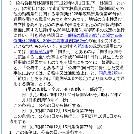
3
給与負担等移譲職員
(平成29年4月1日
(以下「移譲日」とい
う。)
の前日において市町立学校職員の給与、勤務時間その
他の勤務条件に関する条例
(昭和28年広島県条例第49号)
の
適用を受ける職員であつた者であつて、地域の自主性及び
自立性を高めるための改革の推進を図るための関係法律の
整備に関する法律
(平成26年法律第51号)
第5条の規定の施行
に伴い、引き続き移譲日に
一般職の職員の給与に関する条
例
(昭和26年3月30日広島市条例第62号)
の適用を受けるこ
ととなつたものをいう。)
に対する
第9条
の規定の適用につ
いては、
同条第1項
中「拘禁刑」とあるのは「拘禁刑
(同号
に該当するに至つた事由が平成29年4月1日前に発生した交
通事故に起因するものである場合にあつては、禁錮以上)
」
と、「公務中」とあるのは「公務中
(同日前に発生した交通
事故にあつては、公務中又は通勤途上)
」と、
同条第2項
中
「前項」とあるのは「附則第3項の規定により読み替えて適
用する前項」とする。
(平29条例1・全改、令7条例6・一部改正)
附
則
(／昭和26年12月27日条例第45号／昭和27年7
月1日
条例第53号／ 抄)
この条例は、公布の日から施行する。
附
則
(昭和27年12月15日
条例第75号)
この条例は、公布の日から施行し、昭和27年10月1日から
適用する。
附
則
(昭和27年12月15日
条例第77号 抄)
1
この条例は、公布の日から施行する。