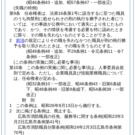
(昭46条例43・追加、昭57条例47・一部改正)
(失職の特例)
第9条
任命権者は、法第16条第1号に該当するに至つた職員
のうち拘禁刑に処せられその刑の執行を猶予された者につ
いては、その事故が公務中において過失により生じたもの
であり、かつ、その情状を考慮する必要を特に認めたとき
に限り、その職を失わないものとすることができる。
2
前項
の規定によりその職を失わなかつた職員が刑の執行猶
予を取り消されたときは、その職を失うものとする。
(昭48条例48・追加、平29条例1・令元条例11・令7
条例6・一部改正)
(この条例の実施に関し必要な事項)
第10条
この条例の実施に関し必要な事項は、人事委員会規
則で定める。
ただし、企業職員及び技能業務職員について
は、任命権者が定める。
(昭32条例10・一部改正、昭46条例43・旧第6条繰
下、昭48条例48・旧第9条繰下、昭54条例38・一部
改正)
附
則
1
この条例は、昭和26年8月13日から施行する。
2
次に掲げる条例は、廃止する。
広島市消防職員の任免、服務等に関する条例
(昭和23年3
月2日広島市条例第41号)
広島市消防職員分限条例
(昭和24年2月3日広島市条例第
70号)