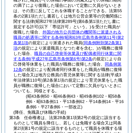
職された職員がその休職の事由の消滅又はその休職の期間
の満了により復職した場合において定数に欠員がないとき
は、その意に反してこれを休職することができる。
法第55
条の2第1項ただし書若しくは地方公営企業等の労働関係に
関する法律
(昭和27年法律第289号)
第6条第1項ただし書に
規定する許可
(以下「専従許可」という。)
を受けた職員が
復職した場合、
外国の地方公共団体の機関等に派遣される
職員の処遇等に関する条例
(昭和63年広島市条例第11号)
第2
条第1項
の規定により派遣された職員
(
同条例附則第2条第1
項
の規定により派遣職員となつた者を含む。)
が職務に復帰
した場合、
職員の自己啓発等休業及び配偶者同行休業に関
する条例
(平成27年広島市条例第6号)
第2条
の規定により自
己啓発等休業をした職員が職務に復帰した場合、
同条例第
12条
の規定により配偶者同行休業をした職員が職務に復帰
した場合又は地方公務員の育児休業等に関する法律
(平成3
年法律第110号)
第2条第1項の規定により育児休業をした職
員が職務に復帰した場合において定数に欠員がないときに
ついても、同様とする。
(昭43条例50・昭46条例43・昭49条例102・昭58条
例6・昭63条例11・平13条例62・平14条例14・平16
条例6・平27条例6・一部改正)
(降任、免職及び休職の手続)
第3条
任命権者は、法第28条第1項第2号の規定に該当する
ものとして職員を降任し、若しくは免職する場合又は同条
第2項第1号の規定に該当するものとして職員を休職する場