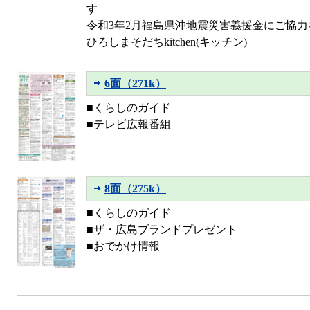
す
令和3年2月福島県沖地震災害義援金にご協力
ひろしまそだちkitchen(キッチン)
6面（271k）
■くらしのガイド
■テレビ広報番組
8面（275k）
■くらしのガイド
■ザ・広島ブランドプレゼント
■おでかけ情報