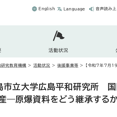
English
音声読み上
Language
要
活動状況
和研究教育機構
>
活動状況
>
後援事業等
> 【令和7年7月
広島市立大学広島平和研究所 国
産―原爆資料をどう継承するか