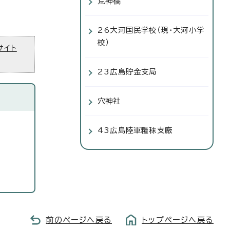
荒神橋
26大河国民学校（現・大河小学
校）
サイト
23広島貯金支局
穴神社
43広島陸軍糧秣支廠
前のページへ戻る
トップページへ戻る