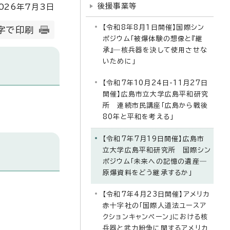
後援事業等
026
年7月3日
【令和8年8月1日開催】国際シン
字で印刷
ポジウム「被爆体験の想像と『継
承』―核兵器を決して使用させな
いために」
【令和7年10月24日-11月27日
開催】広島市立大学広島平和研究
所 連続市民講座「広島から戦後
80年と平和を考える」
【令和7年7月19日開催】広島市
立大学広島平和研究所 国際シン
ポジウム「未来への記憶の遺産―
原爆資料をどう継承するか」
【令和7年4月23日開催】アメリカ
赤十字社の「国際人道法ユースア
クションキャンペーン」における核
兵器と武力紛争に関するアメリカ