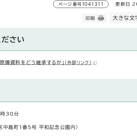
ページ番号
1041311
更新日
2
大きな文
印刷
ください
-原爆資料をどう継承するか」
（外部リンク）
6時30分
区中島町1番5号 平和記念公園内）