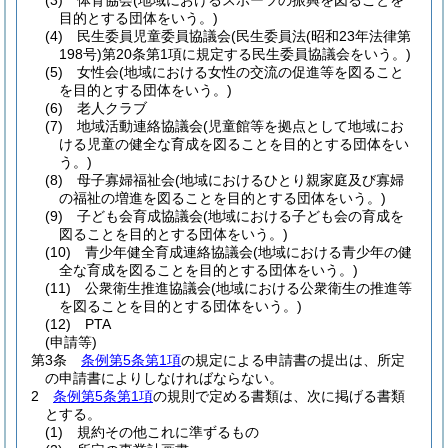
(3)
体育協会
(地域におけるスポーツの振興を図ることを
目的とする団体をいう。)
(4)
民生委員児童委員協議会
(民生委員法
(昭和23年法律第
198号)
第20条第1項に規定する民生委員協議会をいう。)
(5)
女性会
(地域における女性の交流の促進等を図ること
を目的とする団体をいう。)
(6)
老人クラブ
(7)
地域活動連絡協議会
(児童館等を拠点として地域にお
ける児童の健全な育成を図ることを目的とする団体をい
う。)
(8)
母子寡婦福祉会
(地域におけるひとり親家庭及び寡婦
の福祉の増進を図ることを目的とする団体をいう。)
(9)
子ども会育成協議会
(地域における子ども会の育成を
図ることを目的とする団体をいう。)
(10)
青少年健全育成連絡協議会
(地域における青少年の健
全な育成を図ることを目的とする団体をいう。)
(11)
公衆衛生推進協議会
(地域における公衆衛生の推進等
を図ることを目的とする団体をいう。)
(12)
PTA
(申請等)
第3条
条例第5条第1項
の規定による申請書の提出は、所定
の申請書によりしなければならない。
2
条例第5条第1項
の規則で定める書類は、次に掲げる書類
とする。
(1)
規約その他これに準ずるもの