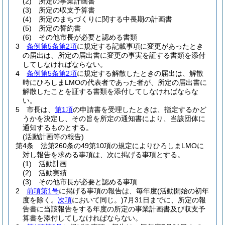
(2)
所定の事業計画書
(3)
所定の収支予算書
(4)
所定のまちづくりに関する中長期の計画書
(5)
所定の誓約書
(6)
その他市長が必要と認める書類
3
条例第5条第2項
に規定する記載事項に変更があったとき
の届出は、所定の届出書に変更の事実を証する書類を添付
してしなければならない。
4
条例第5条第2項
に規定する解散したときの届出は、解散
時にひろしまLMOの代表者であった者が、所定の届出書に
解散したことを証する書類を添付してしなければならな
い。
5
市長は、
第1項
の申請書を受理したときは、指定するかど
うかを決定し、その旨を所定の通知書により、当該団体に
通知するものとする。
(活動計画等の報告)
第4条
法第260条の49第10項の規定によりひろしまLMOに
対し報告を求める事項は、次に掲げる事項とする。
(1)
活動計画
(2)
活動実績
(3)
その他市長が必要と認める事項
2
前項第1号
に掲げる事項の報告は、毎年度
(活動開始の初年
度を除く。
次項
において同じ。)
7月31日までに、所定の報
告書に当該報告をする年度の所定の事業計画書及び収支予
算書を添付してしなければならない。