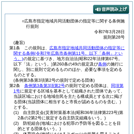
○広島市指定地域共同活動団体の指定等に関する条例施
行規則
令和7年3月28日
規則第28号
(趣旨)
第1条
この規則は、
広島市指定地域共同活動団体の指定等に
関する条例
(令和7年広島市条例第11号。以下「条例」とい
う。)
の規定に基づき、地方自治法
(昭和22年法律第67号。
以下「法」という。)
第260条の49の規定及び
条例
の施行に
関し、別に規則で定めるもののほか、必要な事項を定める
ものとする。
(条例第3条第3項第2号の規則で定める団体)
第2条
条例第3条第3項第2号
の規則で定める団体は、
同項第
1号
に規定する区域を基本として組織された団体であって、
当該区域における地域住民を主たる構成員とする次に掲げ
る団体
(当該団体に相当すると市長が認めるものを含む。)
とする。
(1)
自主防災会
(災害対策基本法
(昭和36年法律第223号)
第
2条の2第2号に規定する自主防災組織をいう。)
(2)
防犯組合
(地域における犯罪の予防等を図ることを目
的とする団体をいう。)