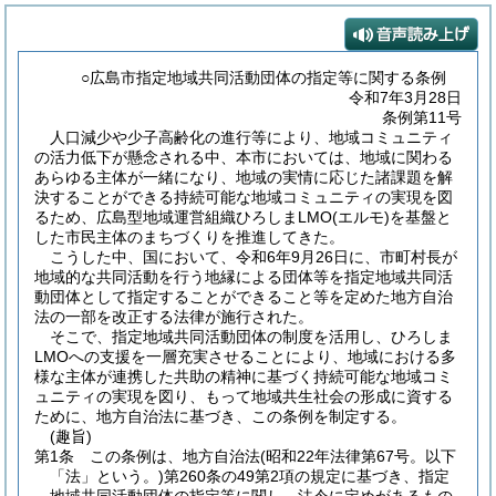
○広島市指定地域共同活動団体の指定等に関する条例
令和7年3月28日
条例第11号
人口減少や少子高齢化の進行等により、地域コミュニティ
の活力低下が懸念される中、本市においては、地域に関わる
あらゆる主体が一緒になり、地域の実情に応じた諸課題を解
決することができる持続可能な地域コミュニティの実現を図
るため、広島型地域運営組織ひろしまLMO(エルモ)を基盤と
した市民主体のまちづくりを推進してきた。
こうした中、国において、令和6年9月26日に、市町村長が
地域的な共同活動を行う地縁による団体等を指定地域共同活
動団体として指定することができること等を定めた地方自治
法の一部を改正する法律が施行された。
そこで、指定地域共同活動団体の制度を活用し、ひろしま
LMOへの支援を一層充実させることにより、地域における多
様な主体が連携した共助の精神に基づく持続可能な地域コミ
ュニティの実現を図り、もって地域共生社会の形成に資する
ために、地方自治法に基づき、この条例を制定する。
(趣旨)
第1条
この条例は、地方自治法
(昭和22年法律第67号。以下
「法」という。)
第260条の49第2項の規定に基づき、指定