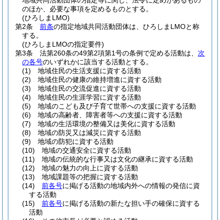
地域共同活動団体の指定等に関し、法令に定めがあるもの
のほか、必要な事項を定めるものとする。
(ひろしまLMO)
第2条
前条
の指定地域共同活動団体は、ひろしまLMOと称
する。
(ひろしまLMOの指定要件)
第3条
法第260条の49第2項第1号の条例で定める活動は、
次
の各号
のいずれかに該当する活動とする。
(1)
地域住民の生活支援に資する活動
(2)
地域住民の健康の維持増進に資する活動
(3)
地域住民の交流促進に資する活動
(4)
地域住民の生涯学習に資する活動
(5)
地域のこども及び子育て世帯への支援に資する活動
(6)
地域の高齢者、障害者等への支援に資する活動
(7)
地域の生活環境の整備又は美化に資する活動
(8)
地域の防災又は減災に資する活動
(9)
地域の防犯に資する活動
(10)
地域の交通安全に資する活動
(11)
地域の伝統的な行事又は文化の継承に資する活動
(12)
地域の魅力の向上に資する活動
(13)
地域課題等の把握に資する活動
(14)
前各号
に掲げる活動の地域内外への情報の発信に資
する活動
(15)
前各号
に掲げる活動の新たな担い手の確保に資する
活動