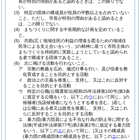
長が特別の理由があると認めるときは、この限りでな
い。
(3)
特定の団体の構成員が役員の半数以上を占めていない
こと。
ただし、市長が特別の理由があると認めるとき
は、この限りでない。
(4)
まちづくりに関する中長期的な計画を定めているこ
と。
(5)
共助
(広く地域住民の利益の増進を図るための地域住
民等による支え合いをいう。)
の精神に基づく市民主体の
まちづくりを持続的に実践しようとしていると認められ
る者で構成する団体であること。
(6)
次に掲げる活動を行わないこと。
ア
宗教の教義を広め、儀式行事を行い、及び信者を教
化育成することを目的とする活動
イ
政治上の主義を推進し、支持し、又はこれに反対す
ることを目的とする活動
ウ
特定の公職
(公職選挙法
(昭和25年法律第100号)
第3条
に規定する公職をいう。以下この
ウ
において同じ。)
の
候補者
(当該候補者になろうとする者を含む。)
若しく
は公職にある者又は政党を推薦し、支持し、又はこれ
らに反対することを目的とする活動
エ
暴力団
(暴力団員による不当な行為の防止等に関する
法律
(平成3年法律第77号)
第2条第2号に規定する暴力団
をいう。以下この
エ
において同じ。)
又はその構成員
(暴力団の構成団体の構成員を含む。以下この
エ
におい