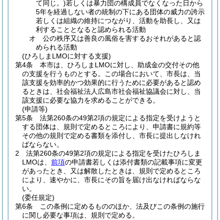
て同じ。)
若しくは暴力団の構成員でなくなった日から
5年を経過しない者の統制の下にある団体の威力の誇示
若しくは組織の維持につながり、活動を助長し、又は
利することとなると認められる活動
オ
公の秩序又は善良の風俗を害するおそれがあると認
められる活動
(ひろしまLMOに対する支援)
第4条
本市は、ひろしまLMOに対し、助成金の交付その他
の支援を行うものとする。
この場合において、市長は、当
該支援を効率的かつ効果的に行うために必要があると認め
るときは、社会福祉法人広島市社会福祉協議会に対し、当
該支援に必要な協力を求めることができる。
(申請等)
第5条
法第260条の49第2項の規定による指定を受けようと
する団体は、規則で定めるところにより、申請書に規約等
その他の規則で定める書類を添付し、市長に提出しなけれ
ばならない。
2
法第260条の49第2項の規定による指定を受けたひろしま
LMOは、
前項
の申請書若しくは添付書類の記載事項に変更
があったとき、又は解散したときは、規則で定めるところ
により、速やかに、市長にその旨を届け出なければならな
い。
(委任規定)
第6条
この条例に定めるもののほか、法及びこの条例の施行
に関し必要な事項は、規則で定める。