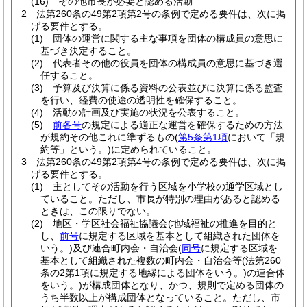
(16)
その他市長が必要と認める活動
2
法第260条の49第2項第2号の条例で定める要件は、次に掲
げる要件とする。
(1)
団体の運営に関する主な事項を団体の構成員の意思に
基づき決定すること。
(2)
代表者その他の役員を団体の構成員の意思に基づき選
任すること。
(3)
予算及び決算に係る資料の公表並びに決算に係る監査
を行い、経費の使途の透明性を確保すること。
(4)
活動の計画及び実施の状況を公表すること。
(5)
前各号
の規定による適正な運営を確保するための方法
が規約その他これに準ずるもの
(
第5条第1項
において「規
約等」という。)
に定められていること。
3
法第260条の49第2項第4号の条例で定める要件は、次に掲
げる要件とする。
(1)
主としてその活動を行う区域を小学校の通学区域とし
ていること。
ただし、市長が特別の理由があると認める
ときは、この限りでない。
(2)
地区・学区社会福祉協議会
(地域福祉の推進を目的と
し、
前号
に規定する区域を基本として組織された団体を
いう。)
及び連合町内会・自治会
(
同号
に規定する区域を
基本として組織された複数の町内会・自治会等
(法第260
条の2第1項に規定する地縁による団体をいう。)
の連合体
をいう。)
が構成団体となり、かつ、規則で定める団体の
うち半数以上が構成団体となっていること。
ただし、市