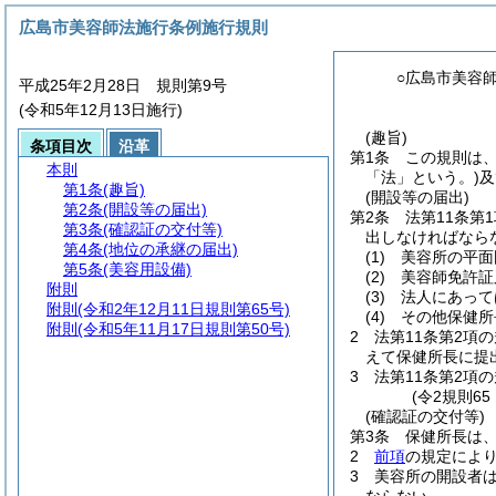
広島市美容師法施行条例施行規則
○広島市美容
平成25年2月28日 規則第9号
(令和5年12月13日施行)
(趣旨)
条項目次
沿革
第1条
この規則は
本則
「法」という。)
及
第1条
(趣旨)
(開設等の届出)
第2条
(開設等の届出)
第2条
法第11条第
第3条
(確認証の交付等)
出しなければなら
第4条
(地位の承継の届出)
(1)
美容所の平面
第5条
(美容用設備)
(2)
美容師免許証
附則
(3)
法人にあって
附則
(令和2年12月11日規則第65号)
(4)
その他保健所
附則
(令和5年11月17日規則第50号)
2
法第11条第2項
えて保健所長に提
3
法第11条第2項
(令2規則6
(確認証の交付等)
第3条
保健所長は
2
前項
の規定によ
3
美容所の開設者