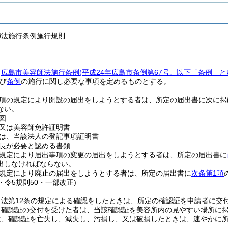
師法施行条例施行規則
、
広島市美容師法施行条例
(平成24年広島市条例第67号。以下「条例」と
び
条例
の施行に関し必要な事項を定めるものとする。
1項の規定により開設の届出をしようとする者は、所定の届出書に次に
ない。
図
又は美容師免許証明書
は、当該法人の登記事項証明書
長が必要と認める書類
の規定により届出事項の変更の届出をしようとする者は、所定の届出書に
出しなければならない。
の規定により廃止の届出をしようとする者は、所定の届出書に
次条第1項
5・令5規則50・一部改正)
、法第12条の規定による確認をしたときは、所定の確認証を申請者に交
り確認証の交付を受けた者は、当該確認証を美容所内の見やすい場所に
は、確認証を亡失し、滅失し、汚損し、又は破損したときは、速やかに