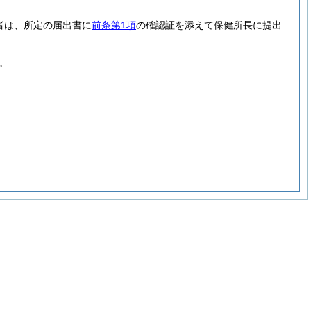
者は、所定の届出書に
前条第1項
の確認証を添えて保健所長に提出
。