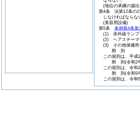
ならない。
(地位の承継の届出
第4条
法第12条の
しなければならな
(美容用設備)
第5条
条例第4条第
(1)
赤外線ランプ
(2)
ヘアスチーマ
(3)
その他保健所
附
則
この規則は、平成2
附
則
(令和2
この規則は、令和2
附
則
(令和5
この規則は、令和5