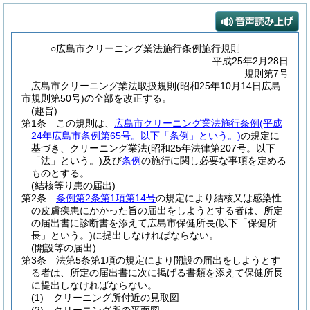
○広島市クリーニング業法施行条例施行規則
平成25年2月28日
規則第7号
広島市クリーニング業法取扱規則(昭和25年10月14日広島
市規則第50号)の全部を改正する。
(趣旨)
第1条
この規則は、
広島市クリーニング業法施行条例
(平成
24年広島市条例第65号。以下「条例」という。)
の規定に
基づき、クリーニング業法
(昭和25年法律第207号。以下
「法」という。)
及び
条例
の施行に関し必要な事項を定める
ものとする。
(結核等り患の届出)
第2条
条例第2条第1項第14号
の規定により結核又は感染性
の皮膚疾患にかかった旨の届出をしようとする者は、所定
の届出書に診断書を添えて広島市保健所長
(以下「保健所
長」という。)
に提出しなければならない。
(開設等の届出)
第3条
法第5条第1項の規定により開設の届出をしようとす
る者は、所定の届出書に次に掲げる書類を添えて保健所長
に提出しなければならない。
(1)
クリーニング所付近の見取図