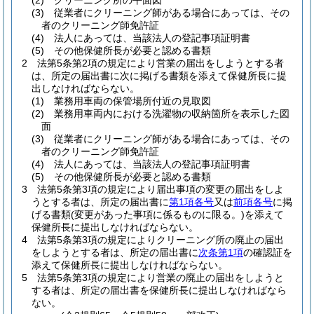
(2)
クリーニング所の平面図
(3)
従業者にクリーニング師がある場合にあっては、その
者のクリーニング師免許証
(4)
法人にあっては、当該法人の登記事項証明書
(5)
その他保健所長が必要と認める書類
2
法第5条第2項の規定により営業の届出をしようとする者
は、所定の届出書に次に掲げる書類を添えて保健所長に提
出しなければならない。
(1)
業務用車両の保管場所付近の見取図
(2)
業務用車両内における洗濯物の収納箇所を表示した図
面
(3)
従業者にクリーニング師がある場合にあっては、その
者のクリーニング師免許証
(4)
法人にあっては、当該法人の登記事項証明書
(5)
その他保健所長が必要と認める書類
3
法第5条第3項の規定により届出事項の変更の届出をしよ
うとする者は、所定の届出書に
第1項各号
又は
前項各号
に掲
げる書類
(変更があった事項に係るものに限る。)
を添えて
保健所長に提出しなければならない。
4
法第5条第3項の規定によりクリーニング所の廃止の届出
をしようとする者は、所定の届出書に
次条第1項
の確認証を
添えて保健所長に提出しなければならない。
5
法第5条第3項の規定により営業の廃止の届出をしようと
する者は、所定の届出書を保健所長に提出しなければなら
ない。