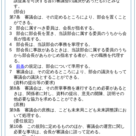
該提案を可決する旨の審議会の議決があったものとみな
す。
(部会)
第7条
審議会は、その定めるところにより、部会を置くこと
ができる。
2
部会に属すべき委員は、会長が指名する。
3
部会に部会長を置き、当該部会に属する委員のうちから会
長が指名する。
4
部会長は、当該部会の事務を掌理する。
5
部会長に事故があるときは、当該部会に属する委員のうち
から部会長があらかじめ指名する者が、その職務を代理す
る。
6
前条
の規定は、部会について準用する。
7
審議会は、その定めるところにより、部会の議決をもって
審議会の議決とすることができる。
(資料の提出等の要求)
第8条
審議会は、その所掌事務を遂行するため必要があると
きは、関係者に対し、資料の提出、意見の開陳、説明その
他必要な協力を求めることができる。
(庶務)
第9条
審議会の庶務は、こども未来局こども未来調整課にお
いて処理する。
(委任規定)
第10条
この規則に定めるもののほか、審議会の運営に関し
必要な事項は、会長が審議会に諮って定める。