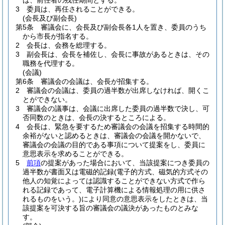
は、前任者の残任期間とする。
3
委員は、再任されることができる。
(会長及び副会長)
第5条
審議会に、会長及び副会長各1人を置き、委員のうち
から市長が指名する。
2
会長は、会務を総理する。
3
副会長は、会長を補佐し、会長に事故があるときは、その
職務を代理する。
(会議)
第6条
審議会の会議は、会長が招集する。
2
審議会の会議は、委員の過半数が出席しなければ、開くこ
とができない。
3
審議会の議事は、会議に出席した委員の過半数で決し、可
否同数のときは、会長の決するところによる。
4
会長は、緊急を要するため審議会の会議を招集する時間的
余裕がないと認めるときは、審議会の会議を開かないで、
審議会の会議の目的である事項について提案をし、委員に
意思表示を求めることができる。
5
前項
の提案があった場合において、当該提案につき委員の
過半数が書面又は電磁的記録
(電子的方式、磁気的方式その
他人の知覚によっては認識することができない方式で作ら
れる記録であって、電子計算機による情報処理の用に供さ
れるものをいう。)
により同意の意思表示をしたときは、当
該提案を可決する旨の審議会の議決があったものとみな
す。