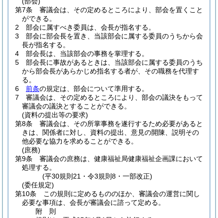
(部会)
第7条
審議会は、その定めるところにより、部会を置くこと
ができる。
2
部会に属すべき委員は、会長が指名する。
3
部会に部会長を置き、当該部会に属する委員のうちから会
長が指名する。
4
部会長は、当該部会の事務を掌理する。
5
部会長に事故があるときは、当該部会に属する委員のうち
から部会長があらかじめ指名する者が、その職務を代理す
る。
6
前条
の規定は、部会について準用する。
7
審議会は、その定めるところにより、部会の議決をもって
審議会の議決とすることができる。
(資料の提出等の要求)
第8条
審議会は、その所掌事務を遂行するため必要があると
きは、関係者に対し、資料の提出、意見の開陳、説明その
他必要な協力を求めることができる。
(庶務)
第9条
審議会の庶務は、健康福祉局健康福祉企画課において
処理する。
(平30規則21・令3規則8・一部改正)
(委任規定)
第10条
この規則に定めるもののほか、審議会の運営に関し
必要な事項は、会長が審議会に諮って定める。
附
則