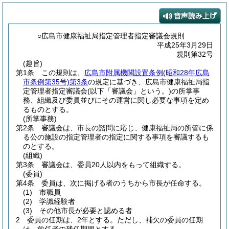
○広島市健康福祉局指定管理者指定審議会規則
平成25年3月29日
規則第32号
(趣旨)
第1条
この規則は、
広島市附属機関設置条例
(昭和28年広島
市条例第35号)
第3条
の規定に基づき、広島市健康福祉局指
定管理者指定審議会
(以下「審議会」という。)
の所掌事
務、組織及び委員並びにその運営に関し必要な事項を定め
るものとする。
(所掌事務)
第2条
審議会は、市長の諮問に応じ、健康福祉局の所管に係
る公の施設の指定管理者の指定に関する事項を審議するも
のとする。
(組織)
第3条
審議会は、委員20人以内をもって組織する。
(委員)
第4条
委員は、次に掲げる者のうちから市長が任命する。
(1)
市職員
(2)
学識経験者
(3)
その他市長が必要と認める者
2
委員の任期は、2年とする。
ただし、補欠の委員の任期