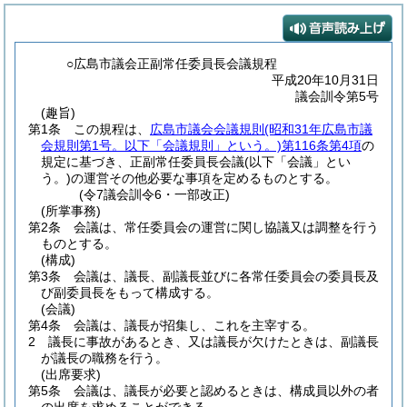
○広島市議会正副常任委員長会議規程
平成20年10月31日
議会訓令第5号
(趣旨)
第1条
この規程は、
広島市議会会議規則
(昭和31年広島市議
会規則第1号。以下「会議規則」という。)
第116条第4項
の
規定に基づき、正副常任委員長会議
(以下「会議」とい
う。)
の運営その他必要な事項を定めるものとする。
(令7議会訓令6・一部改正)
(所掌事務)
第2条
会議は、常任委員会の運営に関し協議又は調整を行う
ものとする。
(構成)
第3条
会議は、議長、副議長並びに各常任委員会の委員長及
び副委員長をもって構成する。
(会議)
第4条
会議は、議長が招集し、これを主宰する。
2
議長に事故があるとき、又は議長が欠けたときは、副議長
が議長の職務を行う。
(出席要求)
第5条
会議は、議長が必要と認めるときは、構成員以外の者