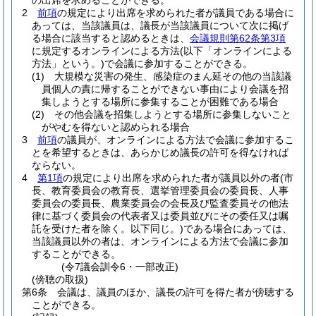
の出席を求めることができる。
2
前項
の規定により出席を求められた者が議員である場合に
あっては、当該議員は、議長が当該議員について次に掲げ
る場合に該当すると認めるときは、
会議規則第62条第3項
に規定するオンラインによる方法
(以下「オンラインによる
方法」という。)
で会議に参加することができる。
(1)
大規模な災害の発生、感染症のまん延その他の当該議
員個人の責に帰することができない事由により会議を招
集しようとする場所に参集することが困難である場合
(2)
その他会議を招集しようとする場所に参集しないこと
がやむを得ないと認められる場合
3
前項
の議員が、オンラインによる方法で会議に参加するこ
とを希望するときは、あらかじめ議長の許可を得なければ
ならない。
4
第1項
の規定により出席を求められた者が議員以外の者
(市
長、教育委員会の教育長、選挙管理委員会の委員長、人事
委員会の委員長、農業委員会の会長及び監査委員その他法
律に基づく委員会の代表者又は委員並びにその委任又は嘱
託を受けた者を除く。以下同じ。)
である場合にあっては、
当該議員以外の者は、オンラインによる方法で会議に参加
することができる。
(令7議会訓令6・一部改正)
(傍聴の取扱)
第6条
会議は、議員のほか、議長の許可を得た者が傍聴する
ことができる。