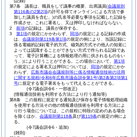
(記録)
第7条
議長は、職員をして議事の概要、出席議員
(
会議規則
第116条の2第2項
の許可を得てオンラインによる方法で参
加した議員を含む。)
の氏名等必要な事項を記載した記録を
作成させ、これに署名し、又は押印しなければならない。
2
前項
の記録は、議長が保存する。
3
第1項
の規定にかかわらず、
同項
の規定による記録の作成
は、
会議規則第119条第1項
の規定の例により、当該記録に
係る電磁的記録
(電子的方式、磁気的方式その他人の知覚に
よっては認識することができない方式で作られる記録であ
って、電子計算機による情報処理の用に供されるものをい
う。)
により行うことができる。
この場合において、
第1項
の規定による署名又は押印については、
同項
の規定にかか
わらず、
広島市議会会議規則等に係る情報通信技術の活用
に関する規程
(令和6年広島市議会訓令第1号)
第2条第2項第1
号
に規定する電子署名をもって代えることができる。
(令7議会訓令6・一部改正)
(情報通信技術を利用する方法により行う通知等)
第8条
この規程に規定する通知及び保存を電子情報処理組織
を使用する方法その他の情報通信技術を利用する方法によ
り行う場合については、この規程に特段の定めのある場合
を除くほか、
会議規則第118条
及び
第119条
の規定の例によ
る。
(令7議会訓令6・追加)
(雑則)