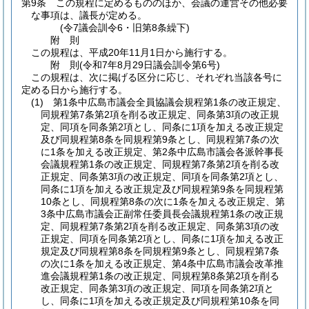
第9条
この規程に定めるもののほか、会議の運営その他必要
な事項は、議長が定める。
(令7議会訓令6・旧第8条繰下)
附
則
この規程は、平成20年11月1日から施行する。
附
則
(令和7年8月29日
議会訓令第6号)
この規程は、次に掲げる区分に応じ、それぞれ当該各号に
定める日から施行する。
(1)
第1条中広島市議会全員協議会規程第1条の改正規定、
同規程第7条第2項を削る改正規定、同条第3項の改正規
定、同項を同条第2項とし、同条に1項を加える改正規定
及び同規程第8条を同規程第9条とし、同規程第7条の次
に1条を加える改正規定、第2条中広島市議会各派幹事長
会議規程第1条の改正規定、同規程第7条第2項を削る改
正規定、同条第3項の改正規定、同項を同条第2項とし、
同条に1項を加える改正規定及び同規程第9条を同規程第
10条とし、同規程第8条の次に1条を加える改正規定、第
3条中広島市議会正副常任委員長会議規程第1条の改正規
定、同規程第7条第2項を削る改正規定、同条第3項の改
正規定、同項を同条第2項とし、同条に1項を加える改正
規定及び同規程第8条を同規程第9条とし、同規程第7条
の次に1条を加える改正規定、第4条中広島市議会改革推
進会議規程第1条の改正規定、同規程第8条第2項を削る
改正規定、同条第3項の改正規定、同項を同条第2項と
し、同条に1項を加える改正規定及び同規程第10条を同