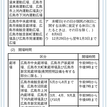
湯来運動広場、広島市
湯来南運動広場、広島
市上河内運動広場及び
広島市下河内運動広場
広島市中央庭球場、広
ア 水曜日
(その日が国民の祝日に
島市南観音庭球場、広
関する法律に規定する休日に当
島市南観音運動広場、
たるときは、その日を除く。)
広島市観音新町運動広
イ 8月6日
場及び広島市筒瀬運動
ウ 12月29日から翌年1月3日まで
広場
(2) 開場時間
区分
開場時間
庭球
広島市中央庭球場、広島市戸坂庭球
午前9時から
場
場、広島市大町東庭球場及び広島市
午後9時まで
新宮苑庭球場
(夜間照明設備を有する
部分に限る。)
広島市南観音庭球
5月から8月まで
午前9時から
場、広島市沼田庭
午後7時まで
球場、広島市上河
内庭球場、広島市
3月、4月、9月及
午前9時から
下河内庭球場及び
び10月
午後6時まで
広島市新宮苑庭球