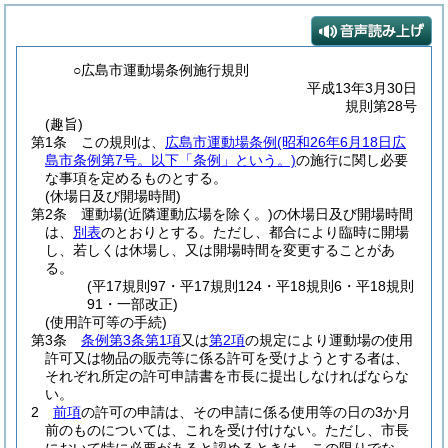
○広島市運動場条例施行規則
平成13年3月30日
規則第28号
(趣旨)
第1条
この規則は、
広島市運動場条例
(昭和26年6月18日広
島市条例第7号。以下「条例」という。)
の施行に関し必要
な事項を定めるものとする。
(休場日及び開場時間)
第2条
運動場
(近隣運動広場を除く。)
の休場日及び開場時間
は、
別表
のとおりとする。
ただし、都合により臨時に開場
し、若しくは休場し、又は開場時間を変更することがあ
る。
(平17規則97・平17規則124・平18規則6・平18規則
91・一部改正)
(使用許可等の手続)
第3条
条例第3条第1項
又は
第2項
の規定により運動場の使用
許可又は物品の販売等に係る許可を受けようとする者は、
それぞれ所定の許可申請書を市長に提出しなければならな
い。
2
前項
の許可の申請は、その申請に係る使用等の日の3か月
前のものについては、これを受け付けない。
ただし、市長