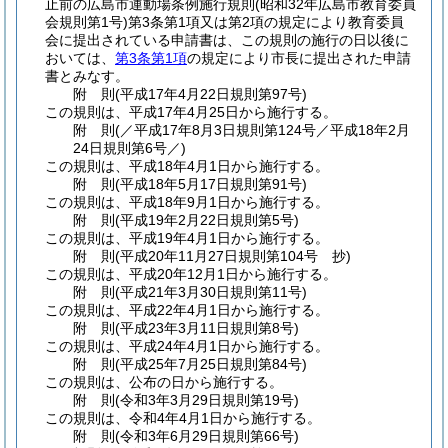
止前の広島市運動場条例施行規則
(昭和32年広島市教育委員
会規則第1号)
第3条第1項又は第2項の規定により教育委員
会に提出されている申請書は、この規則の施行の日以後に
おいては、
第3条第1項
の規定により市長に提出された申請
書とみなす。
附
則
(平成17年4月22日
規則第97号)
この規則は、平成17年4月25日から施行する。
附
則
(／平成17年8月3日規則第124号／平成18年2月
24日
規則第6号／)
この規則は、平成18年4月1日から施行する。
附
則
(平成18年5月17日
規則第91号)
この規則は、平成18年9月1日から施行する。
附
則
(平成19年2月22日
規則第5号)
この規則は、平成19年4月1日から施行する。
附
則
(平成20年11月27日
規則第104号 抄)
この規則は、平成20年12月1日から施行する。
附
則
(平成21年3月30日
規則第11号)
この規則は、平成22年4月1日から施行する。
附
則
(平成23年3月11日
規則第8号)
この規則は、平成24年4月1日から施行する。
附
則
(平成25年7月25日
規則第84号)
この規則は、公布の日から施行する。
附
則
(令和3年3月29日
規則第19号)
この規則は、令和4年4月1日から施行する。
附
則
(令和3年6月29日
規則第66号)