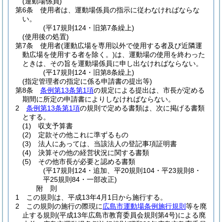
(運動場係員)
第6条
使用者は、運動場係員の指示に従わなければならな
い。
(平17規則124・旧第7条繰上)
(使用後の処置)
第7条
使用者
(運動広場を専用以外で使用する者及び近隣運
動広場を使用する者を除く。)
は、運動場の使用を終わった
ときは、その旨を運動場係員に申し出なければならない。
(平17規則124・旧第8条繰上)
(指定管理者の指定に係る申請書の提出等)
第8条
条例第13条第1項
の規定による提出は、市長が定める
期間に所定の申請書によりしなければならない。
2
条例第13条第1項
の規則で定める書類は、次に掲げる書類
とする。
(1)
収支予算書
(2)
定款その他これに準ずるもの
(3)
法人にあっては、当該法人の登記事項証明書
(4)
決算その他の経営状況に関する書類
(5)
その他市長が必要と認める書類
(平17規則124・追加、平20規則104・平23規則8・
平25規則84・一部改正)
附
則
1
この規則は、平成13年4月1日から施行する。
2
この規則の施行の際現に
広島市運動場条例施行規則
等を廃
止する規則
(平成13年広島市教育委員会規則第4号)
による廃