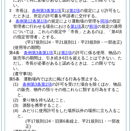
において特に必要があると認めるときは、この限りでな
い。
3
市長は、
条例第3条第1項
又は
第2項
の規定により許可をし
たときは、所定の許可書を申請者に交付する。
4
条例第12条第1項
の規定により運動場の管理を
同項
の指定
管理者に行わせる場合における
第1項
及び
前項
の規定の適用
については、これらの規定中「市長」とあるのは、「第4項
の指定管理者」とする。
(平17規則124・平21規則11・平23規則8・一部改正)
(使用等の期間)
第4条
条例第3条第1項
又は
第2項
の許可に係る使用、物品の
販売等の期間は、引き続き6日を超えることはできない。
た
だし、市長が必要があると認めるときは、この限りでな
い。
(遵守事項)
第5条
運動場内では次に掲げる行為を禁止する。
(1)
条例第3条第2項
の許可を受けた場合を除くほか、物品
の販売、物件の預りその他これらに類する行為をするこ
と。
(2)
乗り物を持ち込むこと。
(3)
酒類を携帯すること。
(4)
みだりに使用許可をした場所以外の場所に立ち入るこ
と。
(平17規則124・旧第6条繰上、平21規則11・一部改
正)