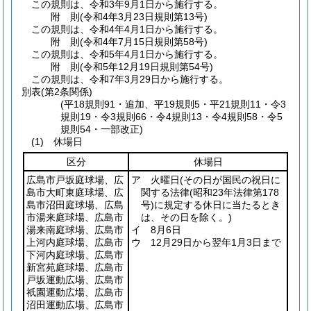
この規則は、令和3年9月1日から施行する。
附
則
(令和4年3月23日
規則第13号)
この規則は、令和4年4月1日から施行する。
附
則
(令和4年7月15日
規則第58号)
この規則は、令和5年4月1日から施行する。
附
則
(令和5年12月19日
規則第54号)
この規則は、令和7年3月29日から施行する。
別表
(第2条関係)
(平18規則91・追加、平19規則5・平21規則11・令3
規則19・令3規則66・令4規則13・令4規則58・令5
規則54・一部改正)
(1) 休場日
区分
休場日
広島市戸坂庭球場、広
ア 火曜日
(その日が国民の祝日に
島市大町東庭球場、広
関する法律
(昭和23年法律第178
島市沼田庭球場、広島
号)
に規定する休日に当たるとき
市湯来庭球場、広島市
は、その日を除く。)
湯来南庭球場、広島市
イ 8月6日
上河内庭球場、広島市
ウ 12月29日から翌年1月3日まで
下河内庭球場、広島市
新宮苑庭球場、広島市
戸坂運動広場、広島市
祇園運動広場、広島市
沼田運動広場、広島市