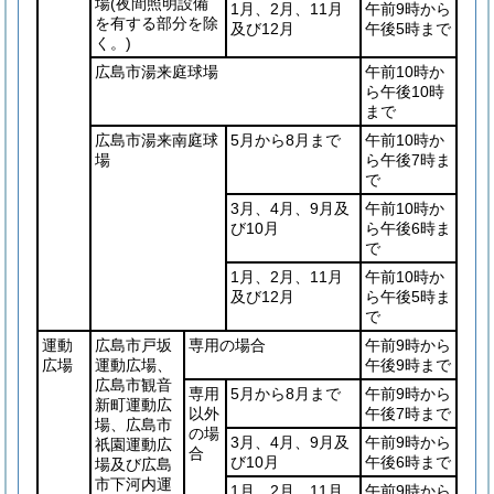
場
(夜間照明設備
1月、2月、11月
午前9時から
を有する部分を除
及び12月
午後5時まで
く。)
広島市湯来庭球場
午前10時か
ら午後10時
まで
広島市湯来南庭球
5月から8月まで
午前10時か
場
ら午後7時ま
で
3月、4月、9月及
午前10時か
び10月
ら午後6時ま
で
1月、2月、11月
午前10時か
及び12月
ら午後5時ま
で
運動
広島市戸坂
専用の場合
午前9時から
広場
運動広場、
午後9時まで
広島市観音
専用
5月から8月まで
午前9時から
新町運動広
以外
午後7時まで
場、広島市
の場
3月、4月、9月及
午前9時から
祇園運動広
合
び10月
午後6時まで
場及び広島
市下河内運
1月、2月、11月
午前9時から