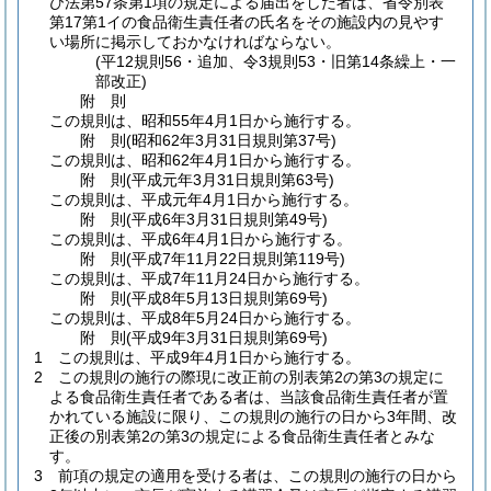
び法第57条第1項の規定による届出をした者は、省令別表
第17第1イの食品衛生責任者の氏名をその施設内の見やす
い場所に掲示しておかなければならない。
(平12規則56・追加、令3規則53・旧第14条繰上・一
部改正)
附
則
この規則は、昭和55年4月1日から施行する。
附
則
(昭和62年3月31日
規則第37号)
この規則は、昭和62年4月1日から施行する。
附
則
(平成元年3月31日
規則第63号)
この規則は、平成元年4月1日から施行する。
附
則
(平成6年3月31日
規則第49号)
この規則は、平成6年4月1日から施行する。
附
則
(平成7年11月22日
規則第119号)
この規則は、平成7年11月24日から施行する。
附
則
(平成8年5月13日
規則第69号)
この規則は、平成8年5月24日から施行する。
附
則
(平成9年3月31日
規則第69号)
1
この規則は、平成9年4月1日から施行する。
2
この規則の施行の際現に改正前の別表第2の第3の規定に
よる食品衛生責任者である者は、当該食品衛生責任者が置
かれている施設に限り、この規則の施行の日から3年間、改
正後の別表第2の第3の規定による食品衛生責任者とみな
す。
3
前項の規定の適用を受ける者は、この規則の施行の日から