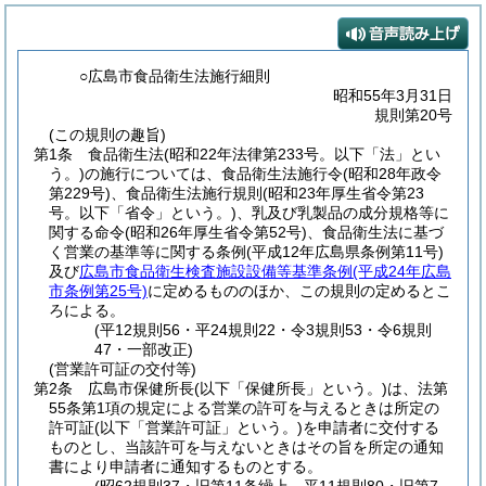
○広島市食品衛生法施行細則
昭和55年3月31日
規則第20号
(この規則の趣旨)
第1条
食品衛生法
(昭和22年法律第233号。以下「法」とい
う。)
の施行については、食品衛生法施行令
(昭和28年政令
第229号)
、食品衛生法施行規則
(昭和23年厚生省令第23
号。以下「省令」という。)
、乳及び乳製品の成分規格等に
関する命令
(昭和26年厚生省令第52号)
、食品衛生法に基づ
く営業の基準等に関する条例
(平成12年広島県条例第11号)
及び
広島市食品衛生検査施設設備等基準条例
(平成24年広島
市条例第25号)
に定めるもののほか、この規則の定めるとこ
ろによる。
(平12規則56・平24規則22・令3規則53・令6規則
47・一部改正)
(営業許可証の交付等)
第2条
広島市保健所長
(以下「保健所長」という。)
は、法第
55条第1項の規定による営業の許可を与えるときは所定の
許可証
(以下「営業許可証」という。)
を申請者に交付する
ものとし、当該許可を与えないときはその旨を所定の通知
書により申請者に通知するものとする。