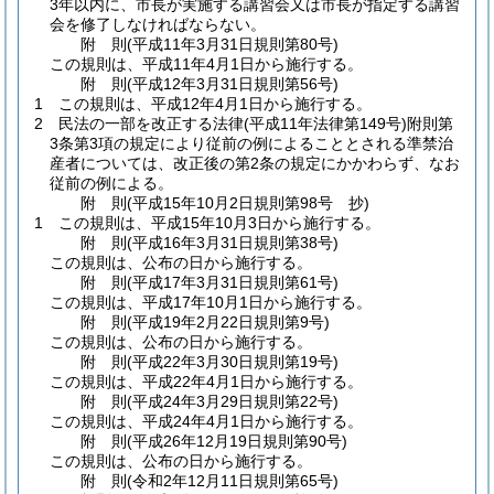
3年以内に、市長が実施する講習会又は市長が指定する講習
会を修了しなければならない。
附
則
(平成11年3月31日
規則第80号)
この規則は、平成11年4月1日から施行する。
附
則
(平成12年3月31日
規則第56号)
1
この規則は、平成12年4月1日から施行する。
2
民法の一部を改正する法律
(平成11年法律第149号)
附則第
3条第3項の規定により従前の例によることとされる準禁治
産者については、改正後の第2条の規定にかかわらず、なお
従前の例による。
附
則
(平成15年10月2日
規則第98号 抄)
1
この規則は、平成15年10月3日から施行する。
附
則
(平成16年3月31日
規則第38号)
この規則は、公布の日から施行する。
附
則
(平成17年3月31日
規則第61号)
この規則は、平成17年10月1日から施行する。
附
則
(平成19年2月22日
規則第9号)
この規則は、公布の日から施行する。
附
則
(平成22年3月30日
規則第19号)
この規則は、平成22年4月1日から施行する。
附
則
(平成24年3月29日
規則第22号)
この規則は、平成24年4月1日から施行する。
附
則
(平成26年12月19日
規則第90号)
この規則は、公布の日から施行する。
附
則
(令和2年12月11日
規則第65号)