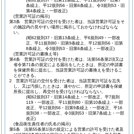
(昭62規則37・旧第11条繰上、平11規則80・旧第7
条繰上、平12規則56・旧第6条繰上、令3規則53・旧
第4条繰上・一部改正)
(営業許可証の掲示)
第3条
営業許可証の交付を受けた者は、当該営業許可証をそ
の施設内の見やすい場所に掲示しておかなければならな
い。
(昭62規則37・旧第13条繰上、平6規則49・一部改
正、平11規則80・旧第9条繰上、平12規則56・旧第
8条繰上、令3規則53・旧第6条繰上・一部改正)
(営業許可証の書換え等)
第4条
営業許可証の交付を受けた者は、法第56条第2項又は
省令第71条の規定による届出をしたときは、所定の申請書
を保健所長に提出し、当該営業許可証の書換えを受けるこ
とができる。
2
営業許可証の交付を受けた者は、当該営業許可証を忘失
し、又は汚損したときは、速やかに、所定の申請書を保健
所長に提出し、再交付を受けなければならない。
(昭62規則37・旧第14条繰上・一部改正、平7規則
119・一部改正、平11規則80・旧第10条繰上・一部
改正、平12規則56・旧第9条繰上・一部改正、平16
規則38・一部改正、令3規則53・旧第7条繰上・一部
改正)
(食品衛生責任者の氏名の掲示)
第5条
法第55条第1項の規定による営業の許可を受けた者及