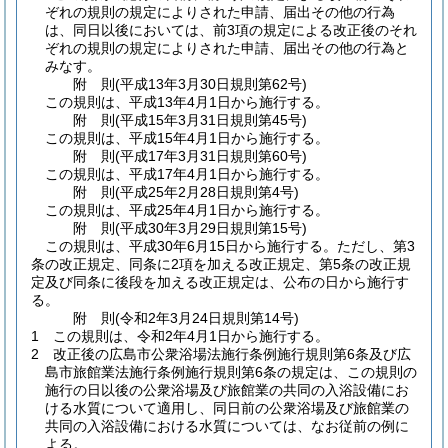
ぞれの規則の規定によりされた申請、届出その他の行為
は、同日以後においては、前3項の規定による改正後のそれ
ぞれの規則の規定によりされた申請、届出その他の行為と
みなす。
附
則
(平成13年3月30日
規則第62号)
この規則は、平成13年4月1日から施行する。
附
則
(平成15年3月31日
規則第45号)
この規則は、平成15年4月1日から施行する。
附
則
(平成17年3月31日
規則第60号)
この規則は、平成17年4月1日から施行する。
附
則
(平成25年2月28日
規則第4号)
この規則は、平成25年4月1日から施行する。
附
則
(平成30年3月29日
規則第15号)
この規則は、平成30年6月15日から施行する。
ただし、第3
条の改正規定、同条に2項を加える改正規定、第5条の改正規
定及び同条に後段を加える改正規定は、公布の日から施行す
る。
附
則
(令和2年3月24日
規則第14号)
1
この規則は、令和2年4月1日から施行する。
2
改正後の広島市公衆浴場法施行条例施行規則第6条及び広
島市旅館業法施行条例施行規則第6条の規定は、この規則の
施行の日以後の公衆浴場及び旅館業の共同の入浴設備にお
ける水質について適用し、同日前の公衆浴場及び旅館業の
共同の入浴設備における水質については、なお従前の例に
よる。