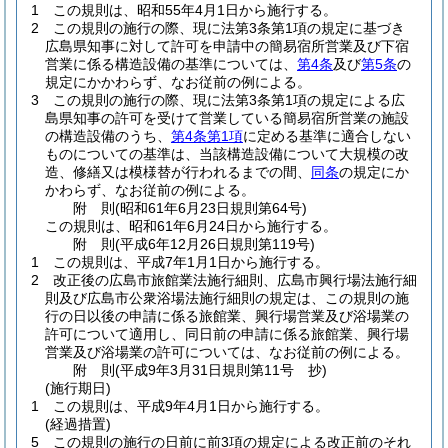
1
この規則は、昭和55年4月1日から施行する。
2
この規則の施行の際、現に法第3条第1項の規定に基づき
広島県知事に対して許可を申請中の簡易宿所営業及び下宿
営業に係る構造設備の基準については、
第4条
及び
第5条
の
規定にかかわらず、なお従前の例による。
3
この規則の施行の際、現に法第3条第1項の規定による広
島県知事の許可を受けて営業している簡易宿所営業の施設
の構造設備のうち、
第4条第1項
に定める基準に適合しない
ものについての基準は、当該構造設備について大規模の改
造、修繕又は模様替が行われるまでの間、
同条
の規定にか
かわらず、なお従前の例による。
附
則
(昭和61年6月23日
規則第64号)
この規則は、昭和61年6月24日から施行する。
附
則
(平成6年12月26日
規則第119号)
1
この規則は、平成7年1月1日から施行する。
2
改正後の広島市旅館業法施行細則、広島市興行場法施行細
則及び広島市公衆浴場法施行細則の規定は、この規則の施
行の日以後の申請に係る旅館業、興行場営業及び浴場業の
許可について適用し、同日前の申請に係る旅館業、興行場
営業及び浴場業の許可については、なお従前の例による。
附
則
(平成9年3月31日
規則第11号 抄)
(施行期日)
1
この規則は、平成9年4月1日から施行する。
(経過措置)
5
この規則の施行の日前に前3項の規定による改正前のそれ