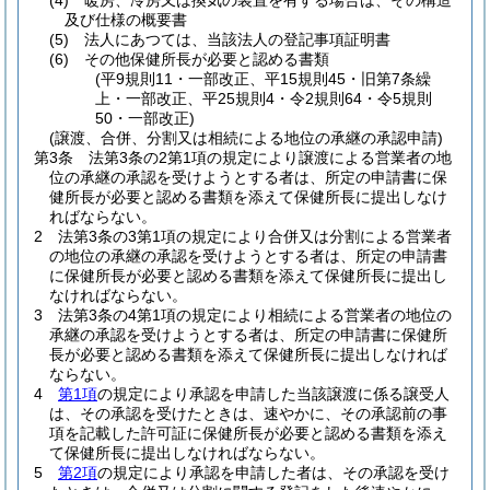
(4)
暖房、冷房又は換気の装置を有する場合は、その構造
及び仕様の概要書
(5)
法人にあつては、当該法人の登記事項証明書
(6)
その他保健所長が必要と認める書類
(平9規則11・一部改正、平15規則45・旧第7条繰
上・一部改正、平25規則4・令2規則64・令5規則
50・一部改正)
(譲渡、合併、分割又は相続による地位の承継の承認申請)
第3条
法第3条の2第1項の規定により譲渡による営業者の地
位の承継の承認を受けようとする者は、所定の申請書に保
健所長が必要と認める書類を添えて保健所長に提出しなけ
ればならない。
2
法第3条の3第1項の規定により合併又は分割による営業者
の地位の承継の承認を受けようとする者は、所定の申請書
に保健所長が必要と認める書類を添えて保健所長に提出し
なければならない。
3
法第3条の4第1項の規定により相続による営業者の地位の
承継の承認を受けようとする者は、所定の申請書に保健所
長が必要と認める書類を添えて保健所長に提出しなければ
ならない。
4
第1項
の規定により承認を申請した当該譲渡に係る譲受人
は、その承認を受けたときは、速やかに、その承認前の事
項を記載した許可証に保健所長が必要と認める書類を添え
て保健所長に提出しなければならない。
5
第2項
の規定により承認を申請した者は、その承認を受け