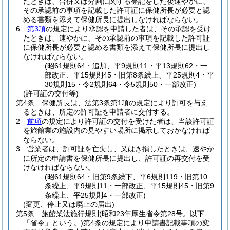
たときは、合併又は分割に関する登記をした後速やかに、
その承認前の事項を記載した許可証に保健所長が必要と認
める書類を添えて保健所長に提出しなければならない。
6
第3項
の規定により承認を申請した者は、その承認を受け
たときは、速やかに、その承認前の事項を記載した許可証
に保健所長が必要と認める書類を添えて保健所長に提出し
なければならない。
(昭61規則64・追加、平9規則11・平13規則62・一
部改正、平15規則45・旧第8条繰上、平25規則4・平
30規則15・令2規則64・令5規則50・一部改正)
(許可証の交付等)
第4条
保健所長は、法第3条第1項の規定により許可を与え
るときは、所定の許可証を申請者に交付する。
2
前項
の規定により許可証の交付を受けた者は、当該許可証
を旅館業の施設内の見やすい場所に掲示しておかなければ
ならない。
3
営業者は、許可証を亡失し、又はき損したときは、速やか
に所定の申請書を保健所長に提出し、許可証の再交付を受
けなければならない。
(昭61規則64・旧第9条繰下、平6規則119・旧第10
条繰上、平9規則11・一部改正、平15規則45・旧第9
条繰上、平25規則4・一部改正)
(変更、停止又は廃止の届出)
第5条
旅館業法施行規則
(昭和23年厚生省令第28号。以下
「省令」という。)
第4条の規定により申請書記載事項の変