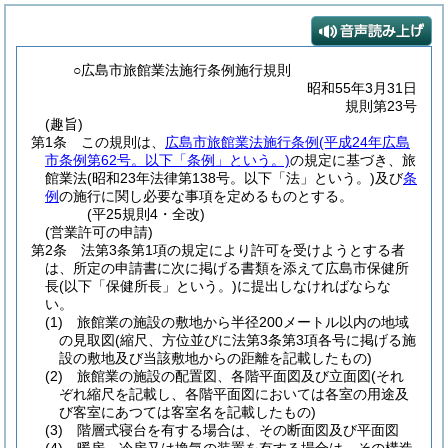
○広島市旅館業法施行条例施行規則
昭和55年3月31日
規則第23号
(趣旨)
第1条
この規則は、
広島市旅館業法施行条例
(平成24年広島
市条例第62号。以下「条例」という。)
の規定に基づき、旅
館業法
(昭和23年法律第138号。以下「法」という。)
及び
条
例
の施行に関し必要な事項を定めるものとする。
(平25規則4・全改)
(営業許可の申請)
第2条
法第3条第1項の規定により許可を受けようとする者
は、所定の申請書に次に掲げる書類を添えて広島市保健所
長
(以下「保健所長」という。)
に提出しなければならな
い。
(1)
旅館業の施設の敷地から半径200メートル以内の地域
の見取図
(縮尺、方位並びに法第3条第3項各号に掲げる施
設の敷地及び当該敷地からの距離を記載したもの)
(2)
旅館業の施設の配置図、各階平面図及び立面図
(それ
ぞれ縮尺を記載し、各階平面図においては各室の用途及
び客室にあつては客室名を記載したもの)
(3)
階層式寝台を有する場合は、その断面図及び平面図