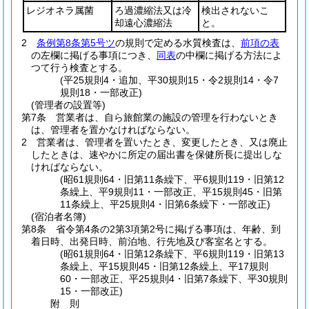
レジオネラ属菌
ろ過濃縮法又は冷
検出されないこ
却遠心濃縮法
と。
2
条例第8条第5号ツ
の規則で定める水質検査は、
前項の表
の左欄に掲げる事項につき、
同表
の中欄に掲げる方法によ
つて行う検査とする。
(平25規則4・追加、平30規則15・令2規則14・令7
規則18・一部改正)
(管理者の設置等)
第7条
営業者は、自ら旅館業の施設の管理を行わないとき
は、管理者を置かなければならない。
2
営業者は、管理者を置いたとき、変更したとき、又は廃止
したときは、速やかに所定の届出書を保健所長に提出しな
ければならない。
(昭61規則64・旧第11条繰下、平6規則119・旧第12
条繰上、平9規則11・一部改正、平15規則45・旧第
11条繰上、平25規則4・旧第6条繰下・一部改正)
(宿泊者名簿)
第8条
省令第4条の2第3項第2号に掲げる事項は、年齢、到
着日時、出発日時、前泊地、行先地及び客室名とする。
(昭61規則64・旧第12条繰下、平6規則119・旧第13
条繰上、平15規則45・旧第12条繰上、平17規則
60・一部改正、平25規則4・旧第7条繰下、平30規則
15・一部改正)
附
則