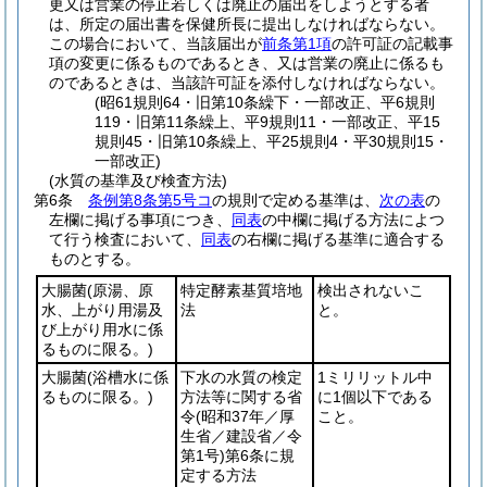
更又は営業の停止若しくは廃止の届出をしようとする者
は、所定の届出書を保健所長に提出しなければならない。
この場合において、当該届出が
前条第1項
の許可証の記載事
項の変更に係るものであるとき、又は営業の廃止に係るも
のであるときは、当該許可証を添付しなければならない。
(昭61規則64・旧第10条繰下・一部改正、平6規則
119・旧第11条繰上、平9規則11・一部改正、平15
規則45・旧第10条繰上、平25規則4・平30規則15・
一部改正)
(水質の基準及び検査方法)
第6条
条例第8条第5号コ
の規則で定める基準は、
次の表
の
左欄に掲げる事項につき、
同表
の中欄に掲げる方法によつ
て行う検査において、
同表
の右欄に掲げる基準に適合する
ものとする。
大腸菌
(原湯、原
特定酵素基質培地
検出されないこ
水、上がり用湯及
法
と。
び上がり用水に係
るものに限る。)
大腸菌
(浴槽水に係
下水の水質の検定
1ミリリットル中
るものに限る。)
方法等に関する省
に1個以下である
令
(昭和37年／厚
こと。
生省／建設省／令
第1号)
第6条に規
定する方法