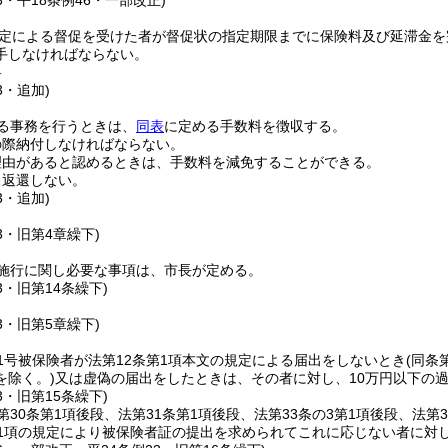
23・平18条例46・一部改正)
定による督促を受けた者が督促状の指定期限までに保険料及び延滞金を
手しなければならない。
料
3・追加)
る事務を行うときは、
同表
に定める手数料を徴収する。
の際納付しなければならない。
理由があると認めるときは、手数料を減免することができる。
、返還しない。
3・追加)
23・旧第4章繰下)
施行に関し必要な事項は、市長が定める。
3・旧第14条繰下)
23・旧第5章繰下)
1号被保険者が法第12条第1項本文の規定による届出をしないとき
(同条
を除く。)
又は虚偽の届出をしたときは、その者に対し、10万円以下の
3・旧第15条繰下)
第30条第1項後段、法第31条第1項後段、法第33条の3第1項後段、法第3
第1項の規定により被保険者証の提出を求められてこれに応じない者に対し