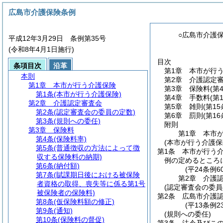
広島市介護保険条例
○広島市介護
平成12年3月29日 条例第35号
(令和8年4月1日施行)
目次
条項目次
沿革
第1章
本市が行
本則
第2章
介護認定
第1章
本市が行う介護保険
第3章
保険料
(第
第1条
(本市が行う介護保険)
第4章
手数料
(第
第2章
介護認定審査会
第5章
雑則
(第15
第2条
(認定審査会の委員の定数)
第6章
罰則
(第1
第3条
(規則への委任)
附則
第3章
保険料
第1章
本市
第4条
(保険料率)
(本市が行う介護保
第5条
(普通徴収の方法によって徴
第1条
本市が行う
収する保険料の納期)
例の定めるところ
第6条
(納付額)
(平24条例
第7条
(賦課期日後における被保険
第2章
介護
者資格の取得、喪失等に係る第1号
(認定審査会の委員
被保険者の保険料)
第2条
広島市介護
第8条
(仮保険料額の修正)
(平13条例
第9条
(通知)
(規則への委任)
第10条
(保険料の督促)