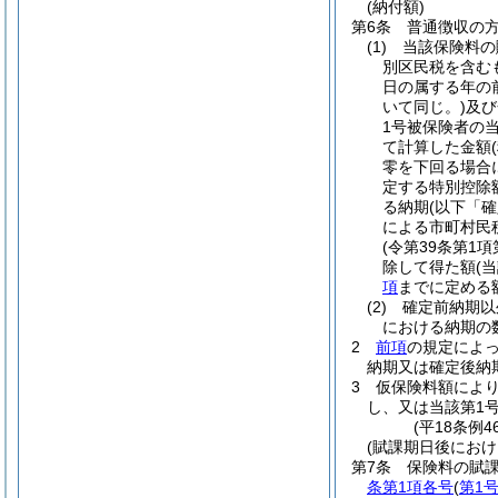
(納付額)
第6条
普通徴収の
(1)
当該保険料の
別区民税を含む
日の属する年の
いて同じ。)
及び
1号被保険者の
て計算した金額
零を下回る場合
定する特別控除
る納期
(以下「
による市町村民
(令第39条第
除して得た額
(
項
までに定める
(2)
確定前納期以
における納期の
2
前項
の規定によっ
納期又は確定後納
3
仮保険料額によ
し、又は当該第1
(平18条例
(賦課期日後にお
第7条
保険料の賦
条第1項各号
(
第1