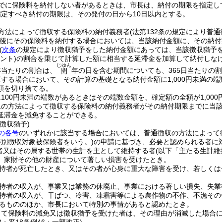
でに保険料を納付しない者があるときは、市長は、納付の期限を指定し
定すべき納付の期限は、その発付の日から10日以内とする。
方法によって徴収する保険料の納付義務者
(法第132条の規定により
後にその保険料を納付する場合においては、当該納付金額に、その納付期
(
次条
の規定により徴収猶予をした納付金額にあっては、当該徴収猶予を
ント)
の割合を乗じて計算した額に相当する延滞金を加算して納付しな
じゆん
年当たりの割合は、
年の日を含む期間についても、365日当たりの
閏
する場合において、その計算の基礎となる納付金額に1,000円未満の端
額を切り捨てる。
100円未満の端数があるときはその端数金額を、確定額の全額が1,00
収の方法によって徴収する保険料の納付義務者がその納付期限までに当
延滞金を減免することができる。
徴収猶予)
の各号
のいずれかに該当する場合においては、普通徴収の方法によって
特別徴収対象被保険者をいう。)
の申請に基づき、必要と認められる者に
者又はその属する世帯の生計を主として維持する者
(以下「主たる生計維
、家財その他の財産について著しい損害を受けたとき。
持者が死亡したとき、又はその者が心身に重大な障害を受け、若しくは
持者の収入が、事業又は業務の休廃止、事業における著しい損失、失業
持者の収入が、干ばつ、冷害、凍霜害等による農作物の不作、不漁その
るもののほか、市長において特別の事情があると認めたとき。
って保険料の減免又は徴収猶予を受けた者は、その理由が消滅した場合