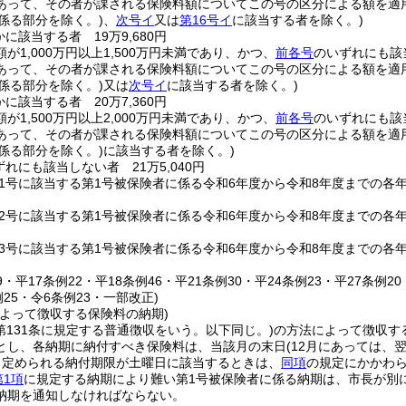
あって、その者が課される保険料額についてこの号の区分による額を適
係る部分を除く。)
、
次号イ
又は
第16号イ
に該当する者を除く。)
に該当する者 19万9,680円
が1,000万円以上1,500万円未満であり、かつ、
前各号
のいずれにも該
あって、その者が課される保険料額についてこの号の区分による額を適
係る部分を除く。)
又は
次号イ
に該当する者を除く。)
に該当する者 20万7,360円
が1,500万円以上2,000万円未満であり、かつ、
前各号
のいずれにも該
あって、その者が課される保険料額についてこの号の区分による額を適
係る部分を除く。)
に該当する者を除く。)
れにも該当しない者 21万5,040円
第1号に該当する第1号被保険者に係る令和6年度から令和8年度までの各
第2号に該当する第1号被保険者に係る令和6年度から令和8年度までの各
第3号に該当する第1号被保険者に係る令和6年度から令和8年度までの各
19・平17条例22・平18条例46・平21条例30・平24条例23・平27条例2
例25・令6条例23・一部改正)
によって徴収する保険料の納期)
第131条に規定する普通徴収をいう。以下同じ。)
の方法によって徴収す
とし、各納期に納付すべき保険料は、当該月の末日
(12月にあっては、翌
り定められる納付期限が土曜日に該当するときは、
同項
の規定にかかわ
第1項
に規定する納期により難い第1号被保険者に係る納期は、市長が別
納期を通知しなければならない。