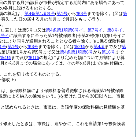
日の属する月
(当該日が市長が指定する期間内にある場合にあって
の各月に設けるものとする。
額の算定は、
第4条第1項各号
(
第1号
から
第3号
までを除く。)
又は
第
を喪失した日の属する月の前月まで月割をもって行う。
る。
号ロ若しくは第5号ロ又は
第4条第1項第6号イ
、
第7号イ
、
第8号イ
、
6号イ
に該当するに至った第1号被保険者
(令第39条第1項第1号イに
とにより同号が適用されることとなる者を除く。)
に係る保険料額
各号
(
第1号
から
第3号
までを除く。)
又は
第2項
から
第4項
まで及び
第
第1項第1号から第5号まで又は
第4条第1項第6号
から
第16号
まで
第4項
まで及び
第1項
の規定により定めた額について月割により算
1月から3月までの場合にあっては、その年の3月)
までの納付額は、
、これを切り捨てるものとする。
一部改正)
きは、仮保険料額により保険料を普通徴収される当該第1号被保険
の規定による納入の通知をいう。)
を受けた日から30日以内に、市長
ると認められるときは、市長は、当該年度の保険料額の見積額を基
り修正したときは、市長は、速やかに、これを当該第1号被保険者