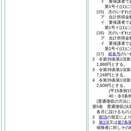
イ
要保護者で
第1号イ
(
(1)
に
(15)
次のいずれか
ア
合計所得金額
イ
要保護者で
第1号イ
(
(1)
に
(16)
次のいずれか
ア
合計所得金額
イ
要保護者で
第1号イ
(
(1)
に
(17)
前各号
のいず
2
令第39条第1項
1,888円とする。
3
令第39条第1項
7,248円とする。
4
令第39条第1項
2,608円とする。
(平15条例
40・令3条
(普通徴収の方法
第5条
普通徴収
(法
各月に設けるもの
2
前項
の規定によ
3
第1項
又は
第7条
保険者に対しその