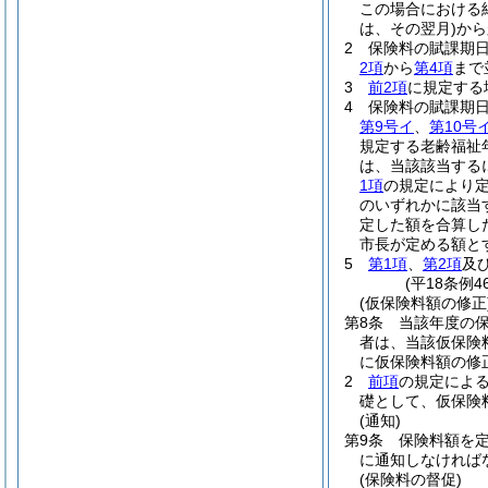
この場合における
は、その翌月)
から
2
保険料の賦課期
2項
から
第4項
まで
3
前2項
に規定する
4
保険料の賦課期日
第9号イ
、
第10号
規定する老齢福祉
は、当該該当する
1項
の規定により定
のいずれかに該当
定した額を合算し
市長が定める額と
5
第1項
、
第2項
及
(平18条例
(仮保険料額の修正
第8条
当該年度の
者は、当該仮保険
に仮保険料額の修
2
前項
の規定によ
礎として、仮保険
(通知)
第9条
保険料額を
に通知しなければ
(保険料の督促)