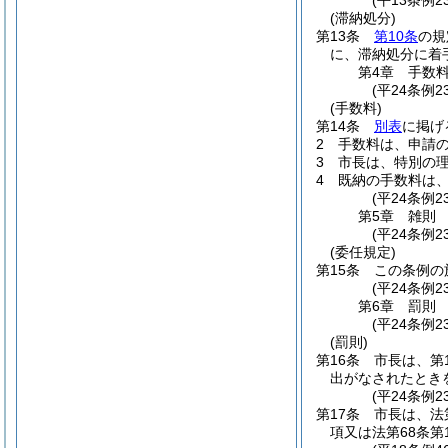
(平13条例
(滞納処分)
第13条
第10条
の規
に、滞納処分に着
第4章
手数
(平24条例2
(手数料)
第14条
別表
に掲げ
2
手数料は、申請
3
市長は、特別の
4
既納の手数料は
(平24条例2
第5章
雑則
(平24条例
(委任規定)
第15条
この条例の
(平24条例2
第6章
罰則
(平24条例
(罰則)
第16条
市長は、第
出がなされたとき
(平24条例2
第17条
市長は、法
項又は法第68条