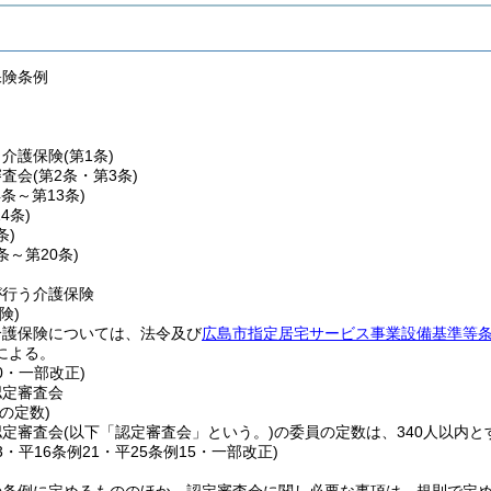
保険条例
う介護保険
(第1条)
審査会
(第2条・第3条)
4条～第13条)
14条)
条)
6条～第20条)
が行う介護保険
険)
介護保険については、法令及び
広島市指定居宅サービス事業設備基準等
による。
60・一部改正)
認定審査会
の定数)
認定審査会
(以下「認定審査会」という。)
の委員の定数は、340人以内と
23・平16条例21・平25条例15・一部改正)