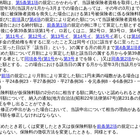
納期は、
第5条第1項
の規定にかかわらず、当該被保険者資格を取得した
翌年3月
(当該月が1月から3月までの場合にあっては、その年の3月)
まで
日後に被保険者資格を喪失した場合における第1号被保険者に係る保険料
並びに
前項
及び
第4項
の規定により定めた額について当該被保険者資格
場合における納付額は、
前条第1項
の規定の例に準じて算定した額とす
後に令第39条第1項第1号イ、ロ若しくはニ、第2号ロ、第3号ロ、第4
イ
、
第11号イ
、
第12号イ
、
第13号イ
、
第14号イ
、
第15号イ
若しくは
第1
年金の受給権を有するに至ったこと又は同号イ
(1)
に該当するに至ったこ
に至った日
(以下「該当日」という。)
の属する月の前月まで
第4条第1項
めた額について月割により算定した額と該当日の属する月から令第39条
する者として
同項各号
(
第1号
から
第3号
までを除く。)
又は
同条第2項
から
た額とする。
この場合における該当日の属する月から翌年3月
(当該月が
する。
び
前項
の規定により月割により算定した額に1円未満の端数がある場合は
46・平24条例23・平27条例20・平27条例36・令元条例8・令6条例23・
)
保険料額が仮保険料額の2分の1に相当する額に満たないと認められると
料額について、納入の通知
(地方自治法
(昭和22年法律第67号)
第231条
正を申し出ることができる。
る修正の申出があった場合において、当該申出について相当の理由があ
料額を修正しなければならない。
定めたとき若しくは変更したとき又は仮保険料額を
前条第2項
の規定によ
ならない。
保険料の徴収方法を変更したときも、同様とする。