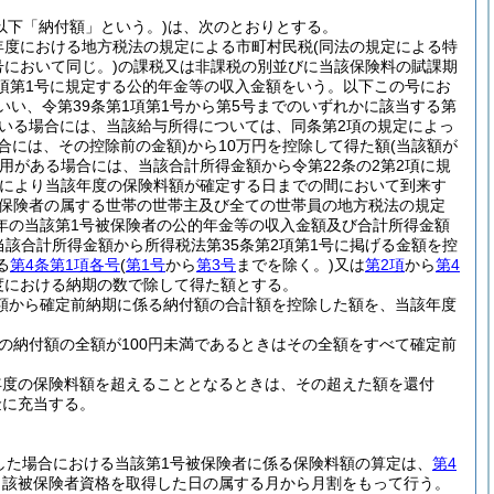
(以下「納付額」という。)
は、次のとおりとする。
年度における地方税法の規定による市町村民税
(同法の規定による特
において同じ。)
の課税又は非課税の別並びに当該保険料の賦課期
2項第1号に規定する公的年金等の収入金額をいう。以下この号にお
をいい、令第39条第1項第1号から第5号までのいずれかに該当する第
ている場合には、当該給与所得については、同条第2項の規定によっ
場合には、その控除前の金額)
から10万円を控除して得た額
(当該額が
用がある場合には、当該合計所得金額から令第22条の2第2項に規
により当該年度の保険料額が確定する日までの間において到来す
被保険者の属する世帯の世帯主及び全ての世帯員の地方税法の規定
年の当該第1号被保険者の公的年金等の収入金額及び合計所得金額
当該合計所得金額から所得税法第35条第2項第1号に掲げる金額を控
る
第4条第1項各号
(
第1号
から
第3号
までを除く。)
又は
第2項
から
第4
度における納期の数で除して得た額とする。
額から確定前納期に係る納付額の合計額を控除した額を、当該年度
の納付額の全額が100円未満であるときはその全額をすべて確定前
年度の保険料額を超えることとなるときは、その超えた額を還付
金に充当する。
した場合における当該第1号被保険者に係る保険料額の算定は、
第4
当該被保険者資格を取得した日の属する月から月割をもって行う。