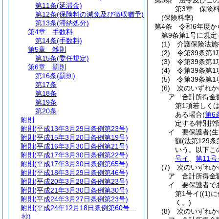
第3条
法令及びこ
第11条
(延滞金)
第3章
保険
第12条
(保険料の減免及び徴収猶予)
(保険料率)
第13条
(滞納処分)
第4条
令和6年度か
第4章
手数料
第9条第1号に規定
第14条
(手数料)
(1)
介護保険法施
第5章
雑則
(2)
令第39条第1
第15条
(委任規定)
(3)
令第39条第1
第6章
罰則
(4)
令第39条第1
第16条
(罰則)
(5)
令第39条第1
第17条
(6)
次のいずれかに
第18条
ア
合計所得金
第19条
第1項若しくは
第20条
ある場合
(
第6
附則
定する特別控
附則
(平成13年3月29日条例第23号)
イ
要保護者
(
附則
(平成15年3月20日条例第19号)
額
(法第129
附則
(平成16年3月30日条例第21号)
いう。以下こ
附則
(平成17年3月30日条例第22号)
号イ
、
第11号
附則
(平成17年3月30日条例第65号)
(7)
次のいずれかに
附則
(平成18年3月29日条例第46号)
ア
合計所得金
附則
(平成20年3月28日条例第23号)
イ
要保護者で
附則
(平成21年3月30日条例第30号)
第1号イ
(
(1)
に
附則
(平成24年3月27日条例第23号)
く。)
附則
(平成24年12月18日条例第60号
(8)
次のいずれかに
抄)