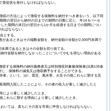
て督促状を発付しなければならない。
普通徴収の方法によって徴収する保険料を納付すべき者をいう。以下同
限の翌日から納付の日までの期間の日数に応じ、年14.6パーセ
した期間の末日)
の翌日から1か月を経過する日までの期間につい
ければならない。
割合とする。
数があるときはその端数金額を、納付金額の全額が2,000円未満で
0円未満であるときはその全額を切り捨てる。
該納付金額を納付しなかったことについてやむを得ない理由がある
徴収する保険料の納付義務者又は特別徴収対象被保険者
(法第135条
対し、保険料の減免又は徴収猶予をすることができる。
持者」という。)
が、震災、風水害、火災その他これらに類する災
長期間入院したことにより、その者の収入が著しく減少したと
等により著しく減少したとき。
他これらに類する理由により著しく減少したとき。
においては、直ちにその旨を市長に申告しなければならない。