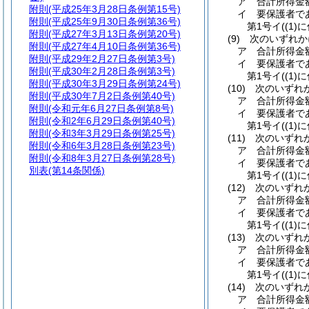
ア
合計所得金
附則
(平成25年3月28日条例第15号)
イ
要保護者で
附則
(平成25年9月30日条例第36号)
第1号イ
(
(1)
に
附則
(平成27年3月13日条例第20号)
(9)
次のいずれか
附則
(平成27年4月10日条例第36号)
ア
合計所得金
附則
(平成29年2月27日条例第3号)
イ
要保護者で
附則
(平成30年2月28日条例第3号)
第1号イ
(
(1)
に
附則
(平成30年3月29日条例第24号)
(10)
次のいずれか
附則
(平成30年7月2日条例第40号)
ア
合計所得金
附則
(令和元年6月27日条例第8号)
イ
要保護者で
附則
(令和2年6月29日条例第40号)
第1号イ
(
(1)
に
附則
(令和3年3月29日条例第25号)
(11)
次のいずれか
附則
(令和6年3月28日条例第23号)
ア
合計所得金
附則
(令和8年3月27日条例第28号)
イ
要保護者で
別表
(第14条関係)
第1号イ
(
(1)
に
(12)
次のいずれか
ア
合計所得金
イ
要保護者で
第1号イ
(
(1)
に
(13)
次のいずれか
ア
合計所得金
イ
要保護者で
第1号イ
(
(1)
に
(14)
次のいずれか
ア
合計所得金額