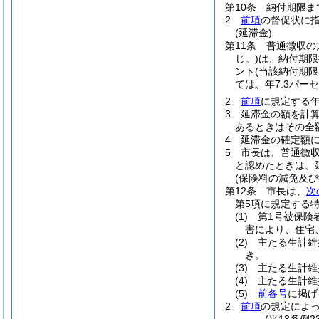
第10条
納付期限ま
2
前項
の督促状に指
(延滞金)
第11条
普通徴収の
じ。)
は、納付期限
ント
(当該納付期限
ては、年7.3パーセ
2
前項
に規定する
3
延滞金の額を計算
あるときはその全
4
延滞金の確定額に
5
市長は、普通徴
と認めたときは、
(保険料の減免及び
第12条
市長は、
次
第5項に規定する
(1)
第1号被保険
害により、住宅
(2)
主たる生計維
き。
(3)
主たる生計維
(4)
主たる生計維
(5)
前各号
に掲げ
2
前項
の規定によ