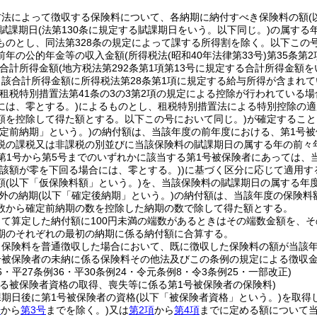
方法によって徴収する保険料について、各納期に納付すべき保険料の額
賦課期日
(法第130条に規定する賦課期日をいう。以下同じ。)
の属する
ものとし、同法第328条の規定によって課する所得割を除く。以下この号
前年の公的年金等の収入金額
(所得税法
(昭和40年法律第33号)
第35条第
合計所得金額
(地方税法第292条第1項第13号に規定する合計所得金額
当該合計所得金額に所得税法第28条第1項に規定する給与所得が含まれ
(租税特別措置法第41条の3の3第2項の規定による控除が行われている
には、零とする。)
によるものとし、租税特別措置法による特別控除の適
額を控除して得た額とする。以下この号において同じ。)
が確定すること
確定前納期」という。)
の納付額は、当該年度の前年度における、第1号
税の課税又は非課税の別並びに当該保険料の賦課期日の属する年の前々
1項第1号から第5号までのいずれかに該当する第1号被保険者にあっては、
当該額が零を下回る場合には、零とする。)
)
に基づく区分に応じて適用す
額
(以下「仮保険料額」という。)
を、当該保険料の賦課期日の属する年
外の納期
(以下「確定後納期」という。)
の納付額は、当該年度の保険料
数から確定前納期の数を控除した納期の数で除して得た額とする。
て算定した納付額に100円未満の端数があるときはその端数金額を、そ
期のそれぞれの最初の納期に係る納付額に合算する。
り保険料を普通徴収した場合において、既に徴収した保険料の額が当該
号被保険者の未納に係る保険料その他法及びこの条例の規定による徴収
46・平27条例36・平30条例24・令元条例8・令3条例25・一部改正)
ける被保険者資格の取得、喪失等に係る第1号被保険者の保険料)
課期日後に第1号被保険者の資格
(以下「被保険者資格」という。)
を取得
号
から
第3号
までを除く。)
又は
第2項
から
第4項
までに定める額について