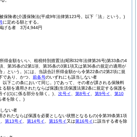
める。
号被保険者
(介護保険法
(平成9年法律第123号。以下「法」という。)
号
に定める額とする。
掲げる者 3万4,944円
合計所得金額をいい、租税特別措置法
(昭和32年法律第26号)
第33条の4
1項、第35条の2第1項、第35条の3第1項又は第36条の規定の適用が
合」という。)
には、当該合計所得金額から令第22条の2第2項に規
以下であり、かつ、
前各号
のいずれにも該当しない者
。以下この条において同じ。)
であって、その者が課される保険料
よる額を適用されたならば保護
(生活保護法第2条に規定する保護を
号イ
(
(1)
に係る部分を除く。)
、
次号イ
、
第8号イ
、
第9号イ
、
第10
る者を除く。)
しない者
用されたならば保護を必要としない状態となるもの
(令第39条第1項
イ
、
第13号イ
、
第14号イ
、
第15号イ
又は
第16号イ
に該当する者を除