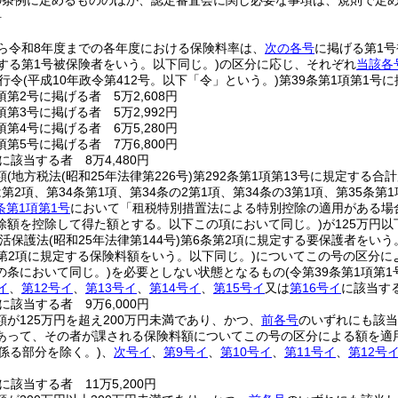
の条例に定めるもののほか、認定審査会に関し必要な事項は、規則で定
料
ら令和8年度までの各年度における保険料率は、
次の各号
に掲げる第1
する第1号被保険者をいう。以下同じ。)
の区分に応じ、それぞれ
当該各
行令
(平成10年政令第412号。以下「令」という。)
第39条第1項第1号に
項第2号に掲げる者 5万2,608円
項第3号に掲げる者 5万2,992円
項第4号に掲げる者 6万5,280円
項第5号に掲げる者 7万6,800円
該当する者 8万4,480円
額
(地方税法
(昭和25年法律第226号)
第292条第1項第13号に規定する
第2項、第34条第1項、第34条の2第1項、第34条の3第1項、第35条第
条第1項第1号
において「租税特別措置法による特別控除の適用がある場
除額を控除して得た額とする。以下この項において同じ。)
が125万円
生活保護法
(昭和25年法律第144号)
第6条第2項に規定する要保護者をいう
条第2項に規定する保険料額をいう。以下同じ。)
についてこの号の区分に
の条において同じ。)
を必要としない状態となるもの
(令第39条第1項第1
イ
、
第12号イ
、
第13号イ
、
第14号イ
、
第15号イ
又は
第16号イ
に該当す
該当する者 9万6,000円
額が125万円を超え200万円未満であり、かつ、
前各号
のいずれにも該当
あって、その者が課される保険料額についてこの号の区分による額を適
係る部分を除く。)
、
次号イ
、
第9号イ
、
第10号イ
、
第11号イ
、
第12号
該当する者 11万5,200円