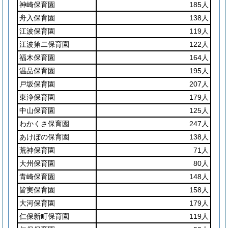
神崎保育園
185人
舟入保育園
138人
江波保育園
119人
江波第二保育園
122人
福木保育園
164人
温品保育園
195人
戸坂保育園
207人
東浄保育園
179人
中山保育園
125人
わかくさ保育園
247人
あけぼの保育園
138人
荒神保育園
71人
大州保育園
80人
青崎保育園
148人
皆実保育園
158人
大河保育園
179人
仁保新町保育園
119人