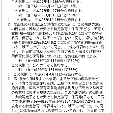
この規則は、平成27年4月1日から施行する。
附
則
(平成27年4月24日
規則第54号)
この規則は、平成27年5月17日から施行する。
附
則
(平成28年3月31日
規則第45号)
1
この規則は、平成28年4月1日から施行する。
2
改正後の別表第1及び別表第2の規定は、この規則の施行
の日以後に乳幼児が受ける特定教育・保育
(子ども・子育て
支援法
(平成24年法律第65号)
第27条第1項に規定する特定
教育・保育をいう。以下この項において同じ。)
及び特別利
用保育
(同法第28条第1項第2号に規定する特別利用保育を
いう。以下この項において同じ。)
に係る保育料について適
用し、同日前に乳幼児が受けた特定教育・保育及び特別利
用保育に係る保育料については、なお従前の例による。
附
則
(平成28年12月19日
規則第52号)
この規則は、公布の日から施行する。
附
則
(平成29年3月31日
規則第35号)
1
この規則は、平成29年4月1日から施行する。
2
第1条から第4条までの規定による改正後の広島市子ど
も・子育て支援法施行細則、広島市阿戸認定こども園条例
施行規則、広島市保育園条例施行規則及び広島市立幼稚園
の授業料に関する規則の規定は、この規則の施行の日以後
に支給認定子どもが受ける特定教育・保育等
(子ども・子育
て支援法施行令
(平成26年政令第213号)
第14条の2第1項に
規定する特定教育・保育等をいう。以下この項において同
じ。)
に係る保育料又は授業料について適用し、同日前に支