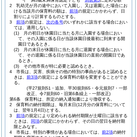
イ
満3歳未満保育認定子ども
別表第3
に定める額
2
乳幼児が月の途中において入園し、又は退園した場合にお
ける当該月の保育料の額は、
前項
の規定にかかわらず、日
割りにより計算するものとする。
3
前項
の規定は、
次の各号
のいずれかに該当する場合におい
ては、適用しない。
(1)
月の初日が休園日に当たる月に入園する場合におい
て、その入園に係る日が当該休園日後最初に到来する開
園日であるとき。
(2)
月の末日が休園日に当たる月に退園する場合におい
て、その退園に係る日が当該休園日の直前の開園日であ
るとき。
(3)
その他市長が特に必要と認めるとき。
4
市長は、災害、疾病その他の特別の事由があると認めると
きは、
前3項
の規定による保育料の額を変更することができ
る。
(平27規則51・追加、平30規則65・令元規則7・一部
改正、令7規則60・旧第6条繰上・一部改正)
第6条
保育料は、所定の納入通知書により徴収する。
2
保育料の納付期限は、毎月末日
(12月分の保育料について
は、翌年1月4日)
とする。
3
前項
の規定により定められる納付期限が土曜日に該当する
ときは、
同項
の規定にかかわらず、その日の翌日を納付期
限とみなす。
4
市長は、特別の事情がある場合においては、
前2項
の納付