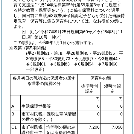
育て支援法
(平成24年法律第65号)
第59条第3号イに規定す
る特定教育・保育等をいう。)
に係る保育料について適用
し、同日前に当該満3歳未満保育認定子どもが受けた当該特
定教育・保育等に係る保育料については、なお従前の例に
よる。
附
則
(／令和7年9月25日規則第60号／令和8年3月11
日
規則第10号 抄／)
この規則は、令和8年4月1日から施行する。
別表第1
(第5条関係)
(平27規則51・追加、平28規則45・平29規則35・平
30規則65・平30規則73・令元規則7・令3規則44・
令3規則61・令3規則83・令6規則54・令7規則60・
一部改正)
各月初日の乳幼児の保護者の属す
保育料の額
る世帯の階層区分
標準時間
短時間認
認定
定
円
円
A
生活保護世帯等
0
0
B
市町村民税非課税世帯
(A階層
0
0
の世帯を除く。)
C1
市町村民税
均等割の額のみ
7,200
7,050
課税世帯で
又は所得割合算