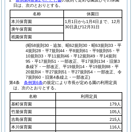
2
条例第4条第2号ただし書
の規則で定める園及びその休園
日は、次のとおりとする。
名称
休園日
本川保育園
1月1日から1月4日まで、12月
30日及び12月31日
庚午保育園
祇園保育園
(昭58規則30・追加、昭62規則30・昭63規則33・平
4規則28・平7規則44・平8規則61・平9規則55・平
10規則33・平11規則46・平12規則49・平14規則
95・平17規則51・一部改正、平17規則134・旧第3
条繰下・一部改正、平19規則14・平19規則88・平
20規則4・平27規則51・平27規則54・一部改正、令
7規則60・旧第4条繰上・一部改正)
第4条
条例第6条
の規定により市長が定める園の利用定員
は、次のとおりとする。
名称
利用定員
基町保育園
179人
竹屋保育園
105人
吉島保育園
215人
本川保育園
116人