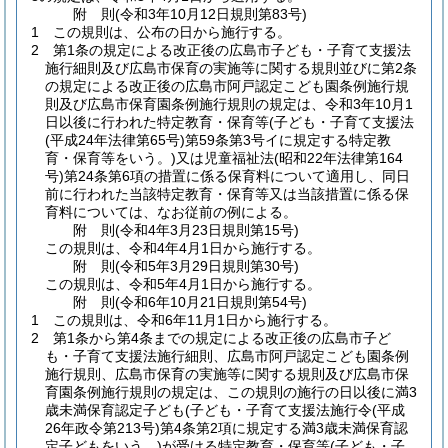
附
則
(令和3年10月12日
規則第83号)
1
この規則は、公布の日から施行する。
2
第1条の規定による改正後の広島市子ども・子育て支援法
施行細則及び広島市保育の実施等に関する規則並びに第2条
の規定による改正後の広島市阿戸認定こども園条例施行規
則及び広島市保育園条例施行規則の規定は、令和3年10月1
日以後に行われた特定教育・保育等
(子ども・子育て支援法
(平成24年法律第65号)
第59条第3号イに規定する特定教
育・保育等をいう。)
又は児童福祉法
(昭和22年法律第164
号)
第24条第6項の措置に係る保育料について適用し、同日
前に行われた当該特定教育・保育等又は当該措置に係る保
育料については、なお従前の例による。
附
則
(令和4年3月23日
規則第15号)
この規則は、令和4年4月1日から施行する。
附
則
(令和5年3月29日
規則第30号)
この規則は、令和5年4月1日から施行する。
附
則
(令和6年10月21日
規則第54号)
1
この規則は、令和6年11月1日から施行する。
2
第1条から第4条までの規定による改正後の広島市子ど
も・子育て支援法施行細則、広島市阿戸認定こども園条例
施行規則、広島市保育の実施等に関する規則及び広島市保
育園条例施行規則の規定は、この規則の施行の日以後に満3
歳未満保育認定子ども
(子ども・子育て支援法施行令
(平成
26年政令第213号)
第4条第2項に規定する満3歳未満保育認
定子どもをいう。)
が受ける特定教育・保育等
(子ども・子