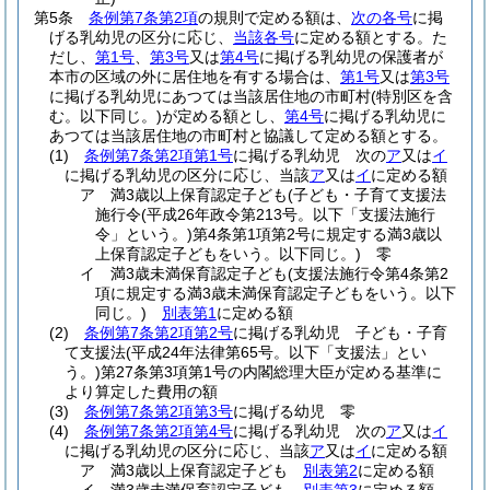
第5条
条例第7条第2項
の規則で定める額は、
次の各号
に掲
げる乳幼児の区分に応じ、
当該各号
に定める額とする。
た
だし、
第1号
、
第3号
又は
第4号
に掲げる乳幼児の保護者が
本市の区域の外に居住地を有する場合は、
第1号
又は
第3号
に掲げる乳幼児にあつては当該居住地の市町村
(特別区を含
む。以下同じ。)
が定める額とし、
第4号
に掲げる乳幼児に
あつては当該居住地の市町村と協議して定める額とする。
(1)
条例第7条第2項第1号
に掲げる乳幼児 次の
ア
又は
イ
に掲げる乳幼児の区分に応じ、当該
ア
又は
イ
に定める額
ア
満3歳以上保育認定子ども
(子ども・子育て支援法
施行令
(平成26年政令第213号。以下「支援法施行
令」という。)
第4条第1項第2号に規定する満3歳以
上保育認定子どもをいう。以下同じ。)
零
イ
満3歳未満保育認定子ども
(支援法施行令第4条第2
項に規定する満3歳未満保育認定子どもをいう。以下
同じ。)
別表第1
に定める額
(2)
条例第7条第2項第2号
に掲げる乳幼児 子ども・子育
て支援法
(平成24年法律第65号。以下「支援法」とい
う。)
第27条第3項第1号の内閣総理大臣が定める基準に
より算定した費用の額
(3)
条例第7条第2項第3号
に掲げる幼児 零
(4)
条例第7条第2項第4号
に掲げる乳幼児 次の
ア
又は
イ
に掲げる乳幼児の区分に応じ、当該
ア
又は
イ
に定める額
ア
満3歳以上保育認定子ども
別表第2
に定める額