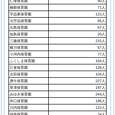
仁保保育園
90人
楠那保育園
71人
宇品東保育園
122人
元宇品保育園
65人
出島保育園
67人
似島保育園
20人
三篠保育園
215人
横川保育園
57人
小河内保育園
77人
ふくしま保育園
164人
己斐保育園
128人
古田保育園
104人
庚午保育園
227人
草津保育園
187人
みゆき保育園
244人
井口保育園
186人
川内保育園
122人
緑井保育園
74人