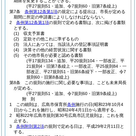
期限を変更することができる。
(平27規則51・追加、令7規則60・旧第7条繰上)
第7条
条例第12条第1項
の規定による提出は、市長が定める
期間に所定の申請書によりしなければならない。
2
条例第12条第1項
の規則で定める書類は、次に掲げる書類
とする。
(1)
収支予算書
(2)
定款その他これに準ずるもの
(3)
法人にあつては、当該法人の登記事項証明書
(4)
決算その他の経営状況に関する書類
(5)
その他市長が必要と認める書類
(平17規則134・追加、平20規則104・一部改正、平
21規則4・旧第7条繰上・一部改正、平25規則84・一
部改正、平27規則51・旧第6条繰下・一部改正、令7
規則60・旧第8条繰上)
第8条
この規則の施行に関し必要な事項は、こども未来局長
が定める。
(平27規則51・追加、令7規則60・旧第9条繰上)
附
則
1
この細則は、広島市保育所
条例
施行の日
(昭和23年10月4
日)
からこれを施行し、昭和24年4月1日から適用する。
2
昭和22年広島市規則第30号広島市託児規則は、これを廃
止する。
3
条例附則第2項
の規則で定める日は、平成29年2月11日と
する。