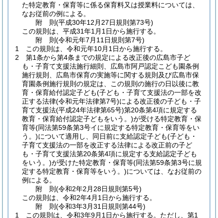
た特定教育・保育等に係る保育料又は授業料については、
なお従前の例による。
附
則
(平成30年12月27日
規則第73号)
この規則は、平成31年1月1日から施行する。
附
則
(令和元年7月11日
規則第7号)
1
この規則は、令和元年10月1日から施行する。
2
第1条から第4条までの規定による改正後の広島市子ど
も・子育て支援法施行細則、広島市阿戸認定こども園条例
施行規則、広島市保育の実施等に関する規則及び広島市保
育園条例施行規則の規定は、この規則の施行の日以後に教
育・保育給付認定子ども
(子ども・子育て支援法の一部を改
正する法律
(令和元年法律第7号)
による改正後の子ども・子
育て支援法
(平成24年法律第65号)
第20条第4項に規定する
教育・保育給付認定子どもをいう。)
が受ける特定教育・保
育等
(同法第59条第3号イに規定する特定教育・保育等をい
う。)
について適用し、同日前に支給認定子ども
(子ども・
子育て支援法の一部を改正する法律による改正前の子ど
も・子育て支援法第20条第4項に規定する支給認定子ども
をいう。)
が受けた特定教育・保育等
(同法第59条第3号に規
定する特定教育・保育等をいう。)
については、なお従前の
例による。
附
則
(令和2年2月28日
規則第5号)
この規則は、令和2年4月1日から施行する。
附
則
(令和3年3月31日
規則第44号)
1
この規則は、令和3年9月1日から施行する。
ただし、第1