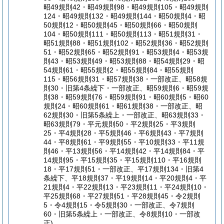
昭49規則42・昭49規則98・昭49規則105・昭49規則
124・昭49規則132・昭49規則144・昭50規則4・昭
50規則12・昭50規則45・昭50規則66・昭50規則
104・昭50規則111・昭50規則113・昭51規則31・
昭51規則88・昭51規則102・昭52規則36・昭52規則
51・昭52規則65・昭52規則91・昭53規則4・昭53規
則43・昭53規則49・昭53規則88・昭54規則29・昭
54規則61・昭55規則2・昭55規則84・昭55規則
115・昭56規則31・昭57規則38・一部改正、昭58規
則30・旧第4条繰下・一部改正、昭59規則6・昭59規
則38・昭59規則76・昭59規則91・昭60規則5・昭60
規則24・昭60規則61・昭61規則38・一部改正、昭
62規則30・旧第5条繰上・一部改正、昭63規則33・
昭63規則79・平元規則50・平2規則25・平3規則
25・平4規則28・平5規則46・平6規則43・平7規則
44・平8規則61・平9規則55・平10規則33・平11規
則46・平13規則56・平14規則42・平14規則84・平
14規則95・平15規則35・平15規則110・平16規則
18・平17規則51・一部改正、平17規則134・旧第4
条繰下、平18規則37・平19規則14・平20規則4・平
21規則4・平22規則13・平23規則11・平24規則10・
平25規則68・平27規則51・平28規則45・令2規則
5・令4規則15・令5規則30・一部改正、令7規則
60・旧第5条繰上・一部改正、令8規則10・一部改
正)