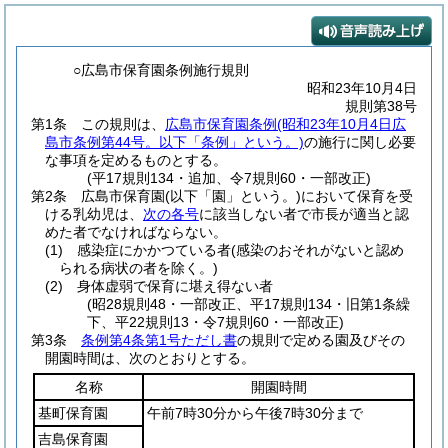
○広島市保育園条例施行規則
昭和23年10月4日
規則第38号
第1条
この規則は、
広島市保育園条例
(昭和23年10月4日広
島市条例第44号。以下「条例」という。)
の施行に関し必要
な事項を定めるものとする。
(平17規則134・追加、令7規則60・一部改正)
第2条
広島市保育園
(以下「園」という。)
において保育を受
ける乳幼児は、
次の各号
に該当しない者で市長が適当と認
めた者でなければならない。
(1)
感染症にかかつている者
(感染のおそれがないと認め
られる病状の者を除く。)
(2)
身体虚弱で保育に堪え得ない者
(昭28規則48・一部改正、平17規則134・旧第1条繰
下、平22規則13・令7規則60・一部改正)
第3条
条例第4条第1号ただし書
の規則で定める園及びその
開園時間は、次のとおりとする。
名称
開園時間
基町保育園
午前7時30分から午後7時30分まで
吉島保育園