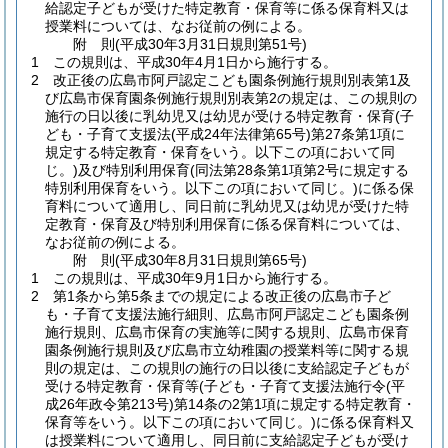
給認定子どもが受けた特定教育・保育等に係る保育料又は
授業料については、なお従前の例による。
附
則
(平成30年3月31日
規則第51号)
1
この規則は、平成30年4月1日から施行する。
2
改正後の広島市阿戸認定こども園条例施行規則別表第1及
び広島市保育園条例施行規則別表第2の規定は、この規則の
施行の日以後に乳幼児又は幼児が受ける特定教育・保育
(子
ども・子育て支援法
(平成24年法律第65号)
第27条第1項に
規定する特定教育・保育をいう。以下この項において同
じ。)
及び特別利用保育
(同法第28条第1項第2号に規定する
特別利用保育をいう。以下この項において同じ。)
に係る保
育料について適用し、同日前に乳幼児又は幼児が受けた特
定教育・保育及び特別利用保育に係る保育料については、
なお従前の例による。
附
則
(平成30年8月31日
規則第65号)
1
この規則は、平成30年9月1日から施行する。
2
第1条から第5条までの規定による改正後の広島市子ど
も・子育て支援法施行細則、広島市阿戸認定こども園条例
施行規則、広島市保育の実施等に関する規則、広島市保育
園条例施行規則及び広島市立幼稚園の授業料等に関する規
則の規定は、この規則の施行の日以後に支給認定子どもが
受ける特定教育・保育等
(子ども・子育て支援法施行令
(平
成26年政令第213号)
第14条の2第1項に規定する特定教育・
保育等をいう。以下この項において同じ。)
に係る保育料又
は授業料について適用し、同日前に支給認定子どもが受け