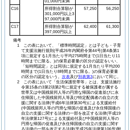
01,000円未満
C16
所得割合算額が
57,250
56,250
301,000円以上3
97,000円未満
C17
所得割合算額が
62,400
61,300
397,000円以上
備考
1 この表において、「標準時間認定」とは子ども・子育
て支援法施行規則(平成26年内閣府令第44号)第4条第1
項に規定する1月当たり平均275時間まで(1日当たり11
時間までに限る。)の保育必要量の区分の認定をいい、
「短時間認定」とは同項に規定する1月当たり平均200
時間まで(1日当たり8時間までに限る。)の保育必要量
の区分の認定をいう。
次表
及び
別表第3
において同じ。
2 この表において「生活保護世帯等」とは、支援法施行
令第15条の3第2項第2号に規定する被保護者が属する
世帯又は中国残留邦人等の円滑な帰国の促進並びに永
住帰国した中国残留邦人等及び特定配偶者の自立の支
援に関する法律(平成6年法律第30号)による支援給付
(中国残留邦人等の円滑な帰国の促進及び永住帰国後の
自立の支援に関する法律の一部を改正する法律(平成19
年法律第127号)による支援給付及び中国残留邦人等の
円滑な帰国の促進及び永住帰国後の自立の支援に関す
る法律の一部を改正する法律(平成25年法律第106号)附