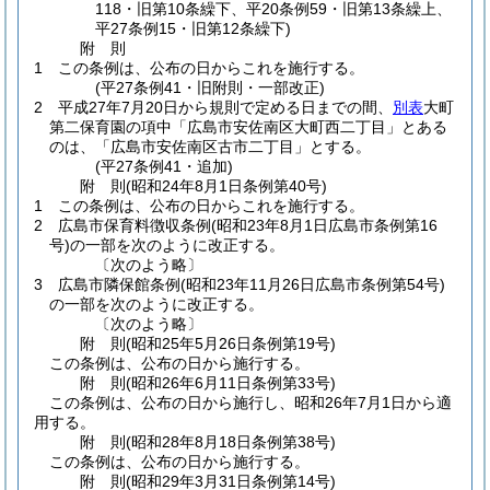
118・旧第10条繰下、平20条例59・旧第13条繰上、
平27条例15・旧第12条繰下)
附
則
1
この条例は、公布の日からこれを施行する。
(平27条例41・旧附則・一部改正)
2
平成27年7月20日から規則で定める日までの間、
別表
大町
第二保育園の項中「広島市安佐南区大町西二丁目」とある
のは、「広島市安佐南区古市二丁目」とする。
(平27条例41・追加)
附
則
(昭和24年8月1日
条例第40号)
1
この条例は、公布の日からこれを施行する。
2
広島市保育料徴収条例
(昭和23年8月1日広島市条例第16
号)
の一部を次のように改正する。
〔次のよう略〕
3
広島市隣保館条例
(昭和23年11月26日広島市条例第54号)
の一部を次のように改正する。
〔次のよう略〕
附
則
(昭和25年5月26日
条例第19号)
この条例は、公布の日から施行する。
附
則
(昭和26年6月11日
条例第33号)
この条例は、公布の日から施行し、昭和26年7月1日から適
用する。
附
則
(昭和28年8月18日
条例第38号)
この条例は、公布の日から施行する。
附
則
(昭和29年3月31日
条例第14号)