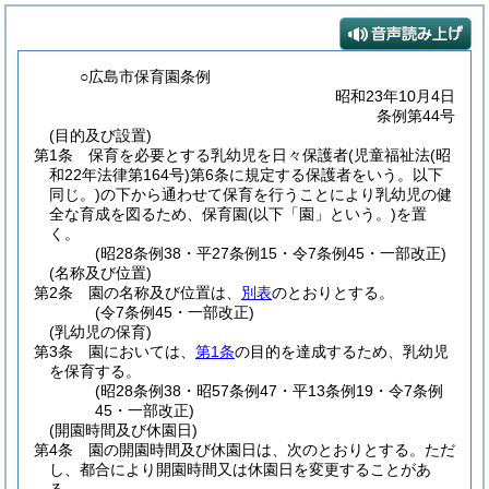
○広島市保育園条例
昭和23年10月4日
条例第44号
(目的及び設置)
第1条
保育を必要とする乳幼児を日々保護者
(児童福祉法
(昭
和22年法律第164号)
第6条に規定する保護者をいう。以下
同じ。)
の下から通わせて保育を行うことにより乳幼児の健
全な育成を図るため、保育園
(以下「園」という。)
を置
く。
(昭28条例38・平27条例15・令7条例45・一部改正)
(名称及び位置)
第2条
園の名称及び位置は、
別表
のとおりとする。
(令7条例45・一部改正)
(乳幼児の保育)
第3条
園においては、
第1条
の目的を達成するため、乳幼児
を保育する。
(昭28条例38・昭57条例47・平13条例19・令7条例
45・一部改正)
(開園時間及び休園日)
第4条
園の開園時間及び休園日は、次のとおりとする。
ただ
し、都合により開園時間又は休園日を変更することがあ