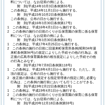
料については、なお従前の例による。
附
則
(平成14年10月3日
条例第55号)
この条例は、平成14年11月1日から施行する。
附
則
(平成15年10月2日
条例第56号)
この条例は、公布の日から施行する。
附
則
(平成16年3月30日
条例第17号)
1
この条例は、平成16年4月1日から施行する。
2
この条例の施行の日前のくりが丘保育園の保育に係る保育
料については、なお従前の例による。
附
則
(平成17年3月30日
条例第61号)
1
この条例は、平成17年4月25日から施行する。
2
この条例の施行の日前に旧湯来町保育所条例
(昭和34年湯
来町条例第94号)
の規定によりした手続その他の行為は、改
正後の広島市保育園条例の相当規定によりした手続その他
の行為とみなす。
附
則
(平成17年7月8日
条例第118号)
1
この条例は、平成18年4月1日から施行する。
ただし、次
項の規定は、公布の日から施行する。
2
改正後の第9条に規定する指定管理者の指定に関し必要な
行為は、この条例の施行前においても行うことができる。
附
則
(平成19年2月22日
条例第21号)
1
この条例は、平成19年4月1日から施行する。
2
この条例の施行の日前のくりが丘保育園の保育に係る保育
料については、なお従前の例による。
附
則
(平成20年12月18日
条例第59号)