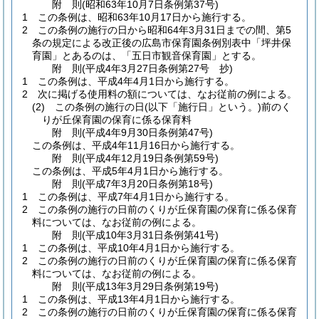
附
則
(昭和63年10月7日
条例第37号)
1
この条例は、昭和63年10月17日から施行する。
2
この条例の施行の日から昭和64年3月31日までの間、第5
条の規定による改正後の広島市保育園条例別表中「坪井保
育園」とあるのは、「五日市観音保育園」とする。
附
則
(平成4年3月27日
条例第27号 抄)
1
この条例は、平成4年4月1日から施行する。
2
次に掲げる使用料の額については、なお従前の例による。
(2)
この条例の施行の日
(以下「施行日」という。)
前のく
りが丘保育園の保育に係る保育料
附
則
(平成4年9月30日
条例第47号)
この条例は、平成4年11月16日から施行する。
附
則
(平成4年12月19日
条例第59号)
この条例は、平成5年4月1日から施行する。
附
則
(平成7年3月20日
条例第18号)
1
この条例は、平成7年4月1日から施行する。
2
この条例の施行の日前のくりが丘保育園の保育に係る保育
料については、なお従前の例による。
附
則
(平成10年3月31日
条例第41号)
1
この条例は、平成10年4月1日から施行する。
2
この条例の施行の日前のくりが丘保育園の保育に係る保育
料については、なお従前の例による。
附
則
(平成13年3月29日
条例第19号)
1
この条例は、平成13年4月1日から施行する。
2
この条例の施行の日前のくりが丘保育園の保育に係る保育