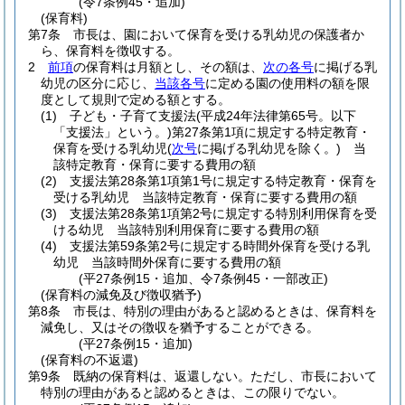
(令7条例45・追加)
(保育料)
第7条
市長は、園において保育を受ける乳幼児の保護者か
ら、保育料を徴収する。
2
前項
の保育料は月額とし、その額は、
次の各号
に掲げる乳
幼児の区分に応じ、
当該各号
に定める園の使用料の額を限
度として規則で定める額とする。
(1)
子ども・子育て支援法
(平成24年法律第65号。以下
「支援法」という。)
第27条第1項に規定する特定教育・
保育を受ける乳幼児
(
次号
に掲げる乳幼児を除く。)
当
該特定教育・保育に要する費用の額
(2)
支援法第28条第1項第1号に規定する特定教育・保育を
受ける乳幼児 当該特定教育・保育に要する費用の額
(3)
支援法第28条第1項第2号に規定する特別利用保育を受
ける幼児 当該特別利用保育に要する費用の額
(4)
支援法第59条第2号に規定する時間外保育を受ける乳
幼児 当該時間外保育に要する費用の額
(平27条例15・追加、令7条例45・一部改正)
(保育料の減免及び徴収猶予)
第8条
市長は、特別の理由があると認めるときは、保育料を
減免し、又はその徴収を猶予することができる。
(平27条例15・追加)
(保育料の不返還)
第9条
既納の保育料は、返還しない。
ただし、市長において
特別の理由があると認めるときは、この限りでない。