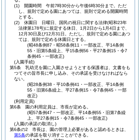
る。
(1)
開園時間 午前7時30分から午後6時30分まで。
ただ
し、規則で定める園にあつては、規則で定める開園時間
とする。
(2)
休園日 日曜日、国民の祝日に関する法律
(昭和23年
法律第178号)
に規定する休日、1月2日から1月4日まで、
12月30日及び12月31日。
ただし、規則で定める園にあつ
ては、規則で定める休園日とする。
(昭48条例87・昭58条例11・一部改正、平14条例
55・旧第5条繰上、平15条例56・平27条例15・令7
条例45・一部改正)
(入園手続)
第5条
乳幼児を園に入園させようとする保護者は、文書をも
つてその旨市長に申し込み、その承諾を受けなければなら
ない。
(昭28条例38・平10条例41・一部改正、平14条例
55・旧第6条繰上、平27条例15・令7条例45・一部
改正)
(利用定員)
第6条
園の利用定員は、市長が定める。
(昭57条例47・一部改正、平14条例55・旧第7条繰
上、平27条例15・令7条例45・一部改正)
(入園の承諾の取消し)
第6条の2
市長は、園の管理上必要があると認めるときは、
第5条
の承諾を取り消すことができる。