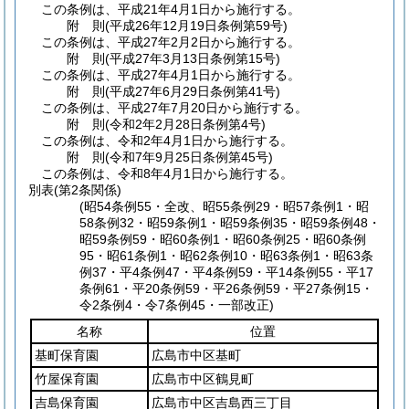
この条例は、平成21年4月1日から施行する。
附
則
(平成26年12月19日
条例第59号)
この条例は、平成27年2月2日から施行する。
附
則
(平成27年3月13日
条例第15号)
この条例は、平成27年4月1日から施行する。
附
則
(平成27年6月29日
条例第41号)
この条例は、平成27年7月20日から施行する。
附
則
(令和2年2月28日
条例第4号)
この条例は、令和2年4月1日から施行する。
附
則
(令和7年9月25日
条例第45号)
この条例は、令和8年4月1日から施行する。
別表
(第2条関係)
(昭54条例55・全改、昭55条例29・昭57条例1・昭
58条例32・昭59条例1・昭59条例35・昭59条例48・
昭59条例59・昭60条例1・昭60条例25・昭60条例
95・昭61条例1・昭62条例10・昭63条例1・昭63条
例37・平4条例47・平4条例59・平14条例55・平17
条例61・平20条例59・平26条例59・平27条例15・
令2条例4・令7条例45・一部改正)
名称
位置
基町保育園
広島市中区基町
竹屋保育園
広島市中区鶴見町
吉島保育園
広島市中区吉島西三丁目