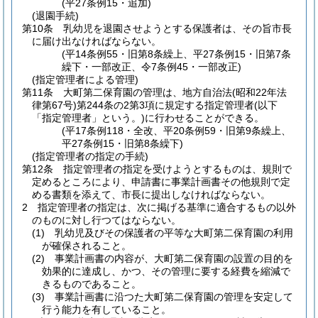
(平27条例15・追加)
(退園手続)
第10条
乳幼児を退園させようとする保護者は、その旨市長
に届け出なければならない。
(平14条例55・旧第8条繰上、平27条例15・旧第7条
繰下・一部改正、令7条例45・一部改正)
(指定管理者による管理)
第11条
大町第二保育園の管理は、地方自治法
(昭和22年法
律第67号)
第244条の2第3項に規定する指定管理者
(以下
「指定管理者」という。)
に行わせることができる。
(平17条例118・全改、平20条例59・旧第9条繰上、
平27条例15・旧第8条繰下)
(指定管理者の指定の手続)
第12条
指定管理者の指定を受けようとするものは、規則で
定めるところにより、申請書に事業計画書その他規則で定
める書類を添えて、市長に提出しなければならない。
2
指定管理者の指定は、次に掲げる基準に適合するもの以外
のものに対し行つてはならない。
(1)
乳幼児及びその保護者の平等な大町第二保育園の利用
が確保されること。
(2)
事業計画書の内容が、大町第二保育園の設置の目的を
効果的に達成し、かつ、その管理に要する経費を縮減で
きるものであること。
(3)
事業計画書に沿つた大町第二保育園の管理を安定して
行う能力を有していること。