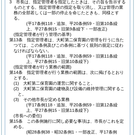
3
市長は、指定管理者を指定したときは、その旨を告示する
ものとする。
指定管理者の指定を取り消し、又は管理の業
務の全部若しくは一部の停止を命じたときも、同様とす
る。
(平17条例118・追加、平20条例59・旧第10条繰
上、平27条例15・旧第9条繰下・一部改正)
(指定管理者が行う管理の基準)
第13条
指定管理者は、大町第二保育園の管理を行うに当た
つては、この条例及びこの条例に基づく規則の規定に従わ
なければならない。
(平17条例118・追加、平20条例59・旧第11条繰
上、平27条例15・旧第10条繰下)
(指定管理者が行う業務の範囲)
第14条
指定管理者が行う業務の範囲は、次に掲げるとおり
とする。
(1)
大町第二保育園の運営に関すること。
(2)
大町第二保育園の建物及び設備の維持管理に関するこ
と。
(3)
その他市長が定める業務
(平17条例118・追加、平20条例59・旧第12条繰
上、平27条例15・旧第11条繰下)
(市長への委任)
第15条
この条例施行に関し必要な事項は、市長がこれを定
める。
(昭28条例38・昭32条例1・一部改正、平17条例