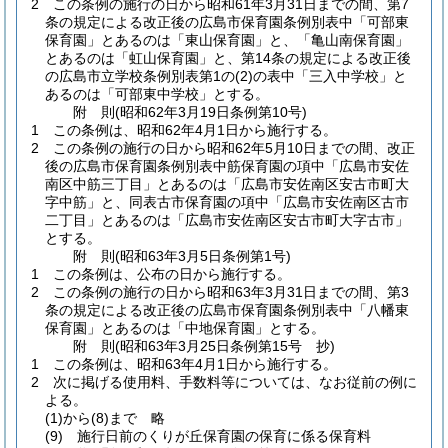
2
この条例の施行の日から昭和61年3月31日までの間、第7
条の規定による改正後の広島市保育園条例別表中「可部東
保育園」とあるのは「東山保育園」と、「亀山南保育園」
とあるのは「虹山保育園」と、第14条の規定による改正後
の広島市立学校条例別表第1の
(2)
の表中「三入中学校」と
あるのは「可部東中学校」とする。
附
則
(昭和62年3月19日
条例第10号)
1
この条例は、昭和62年4月1日から施行する。
2
この条例の施行の日から昭和62年5月10日までの間、改正
後の広島市保育園条例別表中筋保育園の項中「広島市安佐
南区中筋三丁目」とあるのは「広島市安佐南区安古市町大
字中筋」と、同表古市保育園の項中「広島市安佐南区古市
二丁目」とあるのは「広島市安佐南区安古市町大字古市」
とする。
附
則
(昭和63年3月5日
条例第1号)
1
この条例は、公布の日から施行する。
2
この条例の施行の日から昭和63年3月31日までの間、第3
条の規定による改正後の広島市保育園条例別表中「八幡東
保育園」とあるのは「中地保育園」とする。
附
則
(昭和63年3月25日
条例第15号 抄)
1
この条例は、昭和63年4月1日から施行する。
2
次に掲げる使用料、手数料等については、なお従前の例に
よる。
(1)から(8)まで
略
(9)
施行日前のくりが丘保育園の保育に係る保育料