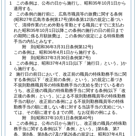
1
この条例は、公布の日から施行し、昭和35年10月1日から
適用する。
2
この条例の施行前に、広島市職員等の旅費に関する条例
(昭和27年広島市条例第17号)
第6条第12項の規定に基づい
て、清掃作業のため外勤を常勤とする職員にすでに支払わ
れた昭和35年10月1日以降この条例の施行の日の前日まで
の期間に係る月額旅費は、この条例の規定による特殊勤務
手当の内払とみなす。
附
則
(昭和36年3月31日
条例第12号)
この条例は、昭和36年4月1日から施行する。
附
則
(昭和37年3月30日
条例第7号)
1
この条例は、昭和37年4月1日
(以下「施行日」という。)
か
ら施行する。
2
施行日の前日において、改正前の職員の特殊勤務手当に関
する条例
(以下「改正前の条例」という。)
の規定に基づき
不規則勤務職員等の特殊勤務手当の支給を受けている者の
うち、改正後の職員の特殊勤務手当に関する条例
(以下「改
正後の条例」という。)
による不規則勤務職員等の特殊勤務
手当の額が、改正前の条例による不規則勤務職員等の特殊
勤務手当の額に達しない者に対する当該手当の支給につい
ては、その額に達するまでの間、なお従前の例による。
附
則
(昭和37年10月1日
条例第40号)
1
この条例は、公布の日から施行し、改正後の職員の特殊勤
務手当に関する条例
(以下「条例」という。)
第6条、第7
条、第8条、第8条の7及び第26条の規定は、昭和37年4月1