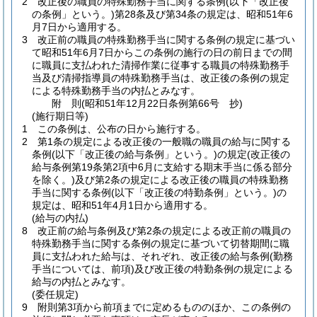
2
改正後の職員の特殊勤務手当に関する条例
(以下「改正後
の条例」という。)
第28条及び第34条の規定は、昭和51年6
月7日から適用する。
3
改正前の職員の特殊勤務手当に関する条例の規定に基づい
て昭和51年6月7日からこの条例の施行の日の前日までの間
に職員に支払われた清掃作業に従事する職員の特殊勤務手
当及び清掃指導員の特殊勤務手当は、改正後の条例の規定
による特殊勤務手当の内払とみなす。
附
則
(昭和51年12月22日
条例第66号 抄)
(施行期日等)
1
この条例は、公布の日から施行する。
2
第1条の規定による改正後の一般職の職員の給与に関する
条例
(以下「改正後の給与条例」という。)
の規定
(改正後の
給与条例第19条第2項中6月に支給する期末手当に係る部分
を除く。)
及び第2条の規定による改正後の職員の特殊勤務
手当に関する条例
(以下「改正後の特勤条例」という。)
の
規定は、昭和51年4月1日から適用する。
(給与の内払)
8
改正前の給与条例及び第2条の規定による改正前の職員の
特殊勤務手当に関する条例の規定に基づいて切替期間に職
員に支払われた給与は、それぞれ、改正後の給与条例
(勤務
手当については、前項)
及び改正後の特勤条例の規定による
給与の内払とみなす。
(委任規定)
9
附則第3項から前項までに定めるもののほか、この条例の