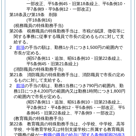
一部改正、平5条例45・旧第18条繰上、平6条例10・
平7条例9・平9条例12・一部改正)
第18条及び第19条
削除
(平18条例16)
(税務職員の特殊勤務手当)
第20条
税務職員の特殊勤務手当は、市税の賦課、徴収等に
関する事務に従事する職員で市長の定めるものに対して支
給する。
2
前項
の手当の額は、勤務1か月につき1,500円の範囲内で
市長が定める。
(昭57条例11・追加、昭61条例10・旧第22条繰上、
平5条例45・旧第21条繰上)
(消防職員の特殊勤務手当)
第21条
消防職員の特殊勤務手当は、消防職員で市長の定め
るものに対して支給する。
2
前項
の手当の額は、勤務1当務につき790円の範囲内、勤
務1日につき4,200円の範囲内又は勤務1時間につき1,800円
の範囲内で市長が定める。
(昭57条例11・追加、昭61条例10・旧第23条繰上、
平2条例12・平4条例12・平5条例5・一部改正、平5
条例45・旧第22条繰上、平7条例9・一部改正)
(教育職員の特殊勤務手当)
第22条
教育職員の特殊勤務手当は、小学校、中学校、高等
学校、中等教育学校又は特別支援学校に所属する教育職員
で職務の級が
一般職の職員の給与に関する条例
(昭和26年3