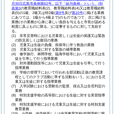
月30日広島市条例第62号。以下「給与条例」という。)
別
表第3
の教育職給料表
(2)
、教育職給料表
(4)
又は教育職給料
表
(5)
の1級、2級又は特2級
(
第9号
及び
第10号
に掲げる業務
にあつては、1級から4級まで)
のものであつて、次に掲げる
業務
(その業務が心身に著しい負担を与えると市長が認める
程度に及ぶものに限る。)
に従事するものに対して支給す
る。
(1)
非常災害時における児童若しくは生徒の保護又は緊急
の防災若しくは復旧の業務
(2)
児童又は生徒の負傷、疾病等に伴う救急の業務
(3)
児童又は生徒に対する緊急の補導業務
(4)
修学旅行、林間学校、臨海学校等において児童又は生
徒を引率して行う指導業務
(5)
対外運動競技等において児童又は生徒を引率して行う
指導業務
(6)
学校の管理下において行われる部活動
(正規の教育課
程としてのクラブ活動に準ずる活動をいう。)
における児
童又は生徒に対する指導業務
(7)
入学試験における受験生の監督、採点又は合否判定の
業務
(8)
特別支援学校の高等部における生徒に対する実習指導
業務
(9)
特別支援学校における児童又は生徒に対する特別支援
教育業務
(10)
小学校、中学校若しくは中等教育学校
(前期課程に限