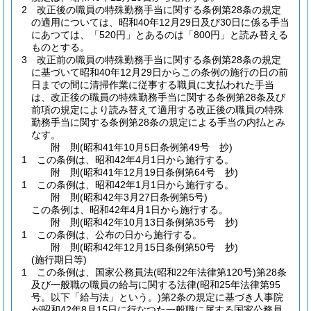
2
改正後の職員の特殊勤務手当に関する条例第28条の規定
の適用については、昭和40年12月29日及び30日に係る手当
にあつては、「520円」とあるのは「800円」と読み替える
ものとする。
3
改正前の職員の特殊勤務手当に関する条例第28条の規定
に基づいて昭和40年12月29日からこの条例の施行の日の前
日までの間に清掃作業に従事する職員に支払われた手当
は、改正後の職員の特殊勤務手当に関する条例第28条及び
前項の規定により読み替えて適用する改正後の職員の特殊
勤務手当に関する条例第28条の規定による手当の内払とみ
なす。
附
則
(昭和41年10月5日
条例第49号 抄)
1
この条例は、昭和42年4月1日から施行する。
附
則
(昭和41年12月19日
条例第64号 抄)
1
この条例は、昭和42年1月1日から施行する。
附
則
(昭和42年3月27日
条例第5号)
この条例は、昭和42年4月1日から施行する。
附
則
(昭和42年10月13日
条例第35号 抄)
1
この条例は、公布の日から施行する。
附
則
(昭和42年12月15日
条例第50号 抄)
(施行期日等)
1
この条例は、国家公務員法
(昭和22年法律第120号)
第28条
及び一般職の職員の給与に関する法律
(昭和25年法律第95
号。以下「給与法」という。)
第2条の規定に基づき人事院
が昭和42年8月15日に行なつた一般職に属する国家公務員