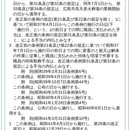
日から、第31条及び第32条の規定は、同年7月1日から、第
33条及び第34条の規定は、広島市高天原火葬場の業務開始
の日から適用する。
2
改正前の条例の規定
(第21条及び第22条の規定を除く。)
に
基づいて昭和37年4月1日からこの条例の施行の日
(以下
「施行日」という。)
の前日までの間に職員に支払われた手
当は、改正後の条例の規定
(第31条及び第32条の規定を除
く。)
による手当の内払とみなす。
3
改正前の条例第21条及び第22条の規定に基づいて昭和37
年7月1日から施行日の前日までの間に家畜のと殺又は解体
の作業に従事した職員に支払われた特殊な現場で作業する
職員の特殊勤務手当は、改正後の条例第31条及び第32条の
規定による手当の内払とみなす。
附
則
(昭和39年3月31日
条例第6号)
この条例は、昭和39年4月1日から施行する。
附
則
(昭和39年10月7日
条例第44号)
この条例は、公布の日から施行する。
附
則
(昭和40年3月31日
条例第5号)
この条例は、昭和40年4月1日から施行する。
附
則
(昭和41年1月28日
条例第4号)
この条例は、公布の日から施行し、昭和40年8月1日から適
用する。
附
則
(昭和41年3月31日
条例第10号)
1
この条例は、昭和41年4月1日から施行し、第28条の改正
規定は、昭和40年12月29日から適用する。