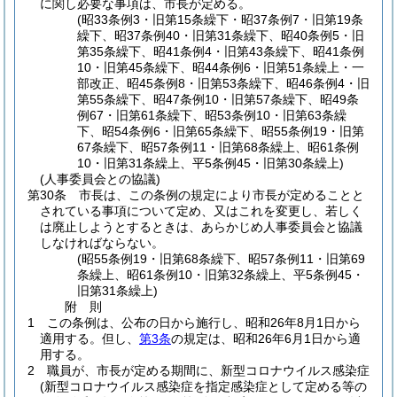
に関し必要な事項は、市長が定める。
(昭33条例3・旧第15条繰下・昭37条例7・旧第19条
繰下、昭37条例40・旧第31条繰下、昭40条例5・旧
第35条繰下、昭41条例4・旧第43条繰下、昭41条例
10・旧第45条繰下、昭44条例6・旧第51条繰上・一
部改正、昭45条例8・旧第53条繰下、昭46条例4・旧
第55条繰下、昭47条例10・旧第57条繰下、昭49条
例67・旧第61条繰下、昭53条例10・旧第63条繰
下、昭54条例6・旧第65条繰下、昭55条例19・旧第
67条繰下、昭57条例11・旧第68条繰上、昭61条例
10・旧第31条繰上、平5条例45・旧第30条繰上)
(人事委員会との協議)
第30条
市長は、この条例の規定により市長が定めることと
されている事項について定め、又はこれを変更し、若しく
は廃止しようとするときは、あらかじめ人事委員会と協議
しなければならない。
(昭55条例19・旧第68条繰下、昭57条例11・旧第69
条繰上、昭61条例10・旧第32条繰上、平5条例45・
旧第31条繰上)
附
則
1
この条例は、公布の日から施行し、昭和26年8月1日から
適用する。
但し、
第3条
の規定は、昭和26年6月1日から適
用する。
2
職員が、市長が定める期間に、新型コロナウイルス感染症
(新型コロナウイルス感染症を指定感染症として定める等の