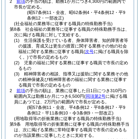
2
前項
の手当の額は、勤務1か月につき4,300円の範囲内で
市長が定める。
(昭57条例11・全改、昭62条例4・平4条例12・平9
条例12・一部改正)
(社会福祉の業務等に従事する職員の特殊勤務手当)
第8条
社会福祉の業務等に従事する職員の特殊勤務手当は、
次に掲げる職員に対して支給する。
(1)
生活保護を受けている者、身体障害者、知的障害者等
の援護、育成又は更生の措置に関する業務その他の社会
福祉に関する業務に従事する職員
(
次号
に掲げる職員を除
く。)
で市長の定めるもの
(2)
児童の福祉に関する業務に従事する職員で市長の定め
るもの
(3)
精神障害者の相談、指導又は援助に関する業務その他
の精神保健及び精神障害者の福祉に関する業務に従事す
る職員で市長の定めるもの
2
前項
の手当の額は、業務に従事した日1日につき310円の
範囲内又は勤務1か月につき6,500円
(
同項第2号
に掲げる職
員にあつては、2万円)
の範囲内で市長が定める。
(昭57条例11・全改、平4条例12・平8条例17・平9
条例12・平11条例10・令3条例9・一部改正)
(用地取得等の折衝業務に従事する職員の特殊勤務手当)
第9条
用地取得等の折衝業務に従事する職員の特殊勤務手当
は、次に掲げる業務に常時従事する職員で市長の定めるも
のが当該業務に従事したときに支給する。