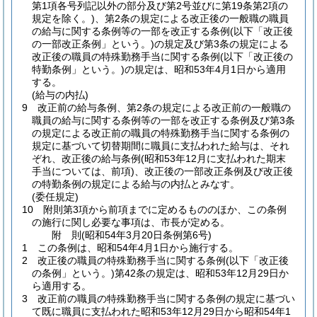
第1項各号列記以外の部分及び第2号並びに第19条第2項の
規定を除く。)
、第2条の規定による改正後の一般職の職員
の給与に関する条例等の一部を改正する条例
(以下「改正後
の一部改正条例」という。)
の規定及び第3条の規定による
改正後の職員の特殊勤務手当に関する条例
(以下「改正後の
特勤条例」という。)
の規定は、昭和53年4月1日から適用
する。
(給与の内払)
9
改正前の給与条例、第2条の規定による改正前の一般職の
職員の給与に関する条例等の一部を改正する条例及び第3条
の規定による改正前の職員の特殊勤務手当に関する条例の
規定に基づいて切替期間に職員に支払われた給与は、それ
ぞれ、改正後の給与条例
(昭和53年12月に支払われた期末
手当については、前項)
、改正後の一部改正条例及び改正後
の特勤条例の規定による給与の内払とみなす。
(委任規定)
10
附則第3項から前項までに定めるもののほか、この条例
の施行に関し必要な事項は、市長が定める。
附
則
(昭和54年3月20日
条例第6号)
1
この条例は、昭和54年4月1日から施行する。
2
改正後の職員の特殊勤務手当に関する条例
(以下「改正後
の条例」という。)
第42条の規定は、昭和53年12月29日か
ら適用する。
3
改正前の職員の特殊勤務手当に関する条例の規定に基づい
て既に職員に支払われた昭和53年12月29日から昭和54年1