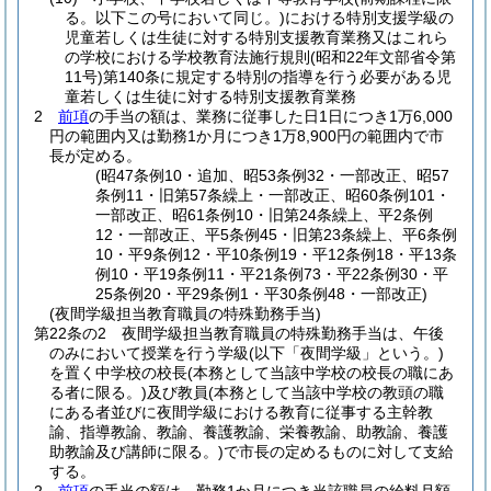
る。以下この号において同じ。)
における特別支援学級の
児童若しくは生徒に対する特別支援教育業務又はこれら
の学校における学校教育法施行規則
(昭和22年文部省令第
11号)
第140条に規定する特別の指導を行う必要がある児
童若しくは生徒に対する特別支援教育業務
2
前項
の手当の額は、業務に従事した日1日につき1万6,000
円の範囲内又は勤務1か月につき1万8,900円の範囲内で市
長が定める。
(昭47条例10・追加、昭53条例32・一部改正、昭57
条例11・旧第57条繰上・一部改正、昭60条例101・
一部改正、昭61条例10・旧第24条繰上、平2条例
12・一部改正、平5条例45・旧第23条繰上、平6条例
10・平9条例12・平10条例19・平12条例18・平13条
例10・平19条例11・平21条例73・平22条例30・平
25条例20・平29条例1・平30条例48・一部改正)
(夜間学級担当教育職員の特殊勤務手当)
第22条の2
夜間学級担当教育職員の特殊勤務手当は、午後
のみにおいて授業を行う学級
(以下「夜間学級」という。)
を置く中学校の校長
(本務として当該中学校の校長の職にあ
る者に限る。)
及び教員
(本務として当該中学校の教頭の職
にある者並びに夜間学級における教育に従事する主幹教
諭、指導教諭、教諭、養護教諭、栄養教諭、助教諭、養護
助教諭及び講師に限る。)
で市長の定めるものに対して支給
する。