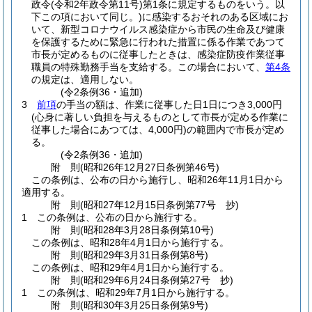
政令
(令和2年政令第11号)
第1条に規定するものをいう。以
下この項において同じ。)
に感染するおそれのある区域にお
いて、新型コロナウイルス感染症から市民の生命及び健康
を保護するために緊急に行われた措置に係る作業であつて
市長が定めるものに従事したときは、感染症防疫作業従事
職員の特殊勤務手当を支給する。
この場合において、
第4条
の規定は、適用しない。
(令2条例36・追加)
3
前項
の手当の額は、作業に従事した日1日につき3,000円
(心身に著しい負担を与えるものとして市長が定める作業に
従事した場合にあつては、4,000円)
の範囲内で市長が定め
る。
(令2条例36・追加)
附
則
(昭和26年12月27日
条例第46号)
この条例は、公布の日から施行し、昭和26年11月1日から
適用する。
附
則
(昭和27年12月15日
条例第77号 抄)
1
この条例は、公布の日から施行する。
附
則
(昭和28年3月28日
条例第10号)
この条例は、昭和28年4月1日から施行する。
附
則
(昭和29年3月31日
条例第8号)
この条例は、昭和29年4月1日から施行する。
附
則
(昭和29年6月24日
条例第27号 抄)
1
この条例は、昭和29年7月1日から施行する。
附
則
(昭和30年3月25日
条例第9号)