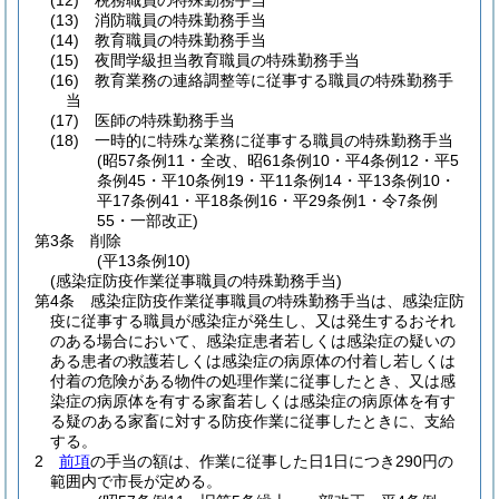
(12)
税務職員の特殊勤務手当
(13)
消防職員の特殊勤務手当
(14)
教育職員の特殊勤務手当
(15)
夜間学級担当教育職員の特殊勤務手当
(16)
教育業務の連絡調整等に従事する職員の特殊勤務手
当
(17)
医師の特殊勤務手当
(18)
一時的に特殊な業務に従事する職員の特殊勤務手当
(昭57条例11・全改、昭61条例10・平4条例12・平5
条例45・平10条例19・平11条例14・平13条例10・
平17条例41・平18条例16・平29条例1・令7条例
55・一部改正)
第3条
削除
(平13条例10)
(感染症防疫作業従事職員の特殊勤務手当)
第4条
感染症防疫作業従事職員の特殊勤務手当は、感染症防
疫に従事する職員が感染症が発生し、又は発生するおそれ
のある場合において、感染症患者若しくは感染症の疑いの
ある患者の救護若しくは感染症の病原体の付着し若しくは
付着の危険がある物件の処理作業に従事したとき、又は感
染症の病原体を有する家畜若しくは感染症の病原体を有す
る疑のある家畜に対する防疫作業に従事したときに、支給
する。
2
前項
の手当の額は、作業に従事した日1日につき290円の
範囲内で市長が定める。