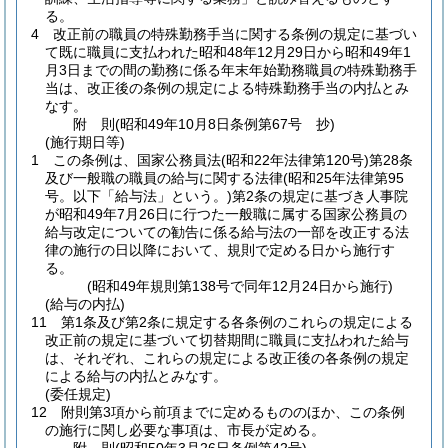
る。
4
改正前の職員の特殊勤務手当に関する条例の規定に基づい
て既に職員に支払われた昭和48年12月29日から昭和49年1
月3日までの間の勤務に係る年末年始勤務職員の特殊勤務手
当は、改正後の条例の規定による特殊勤務手当の内払とみ
なす。
附
則
(昭和49年10月8日
条例第67号 抄)
(施行期日等)
1
この条例は、国家公務員法
(昭和22年法律第120号)
第28条
及び一般職の職員の給与に関する法律
(昭和25年法律第95
号。以下「給与法」という。)
第2条の規定に基づき人事院
が昭和49年7月26日に行つた一般職に属する国家公務員の
給与改定についての勧告に係る給与法の一部を改正する法
律の施行の日以降において、規則で定める日から施行す
る。
(昭和49年規則第138号で同年12月24日から施行)
(給与の内払)
11
第1条及び第2条に規定する各条例のこれらの規定による
改正前の規定に基づいて切替期間に職員に支払われた給与
は、それぞれ、これらの規定による改正後の各条例の規定
による給与の内払とみなす。
(委任規定)
12
附則第3項から前項までに定めるもののほか、この条例
の施行に関し必要な事項は、市長が定める。