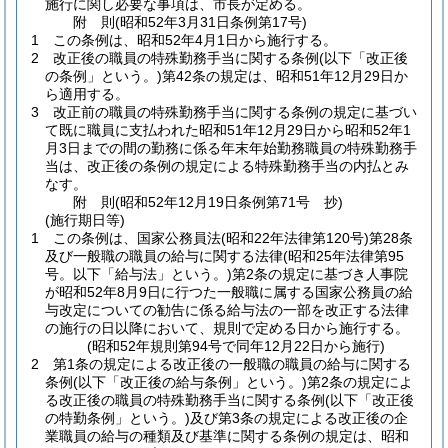
施行に関し必要な事項は、市長が定める。
附
則
(昭和52年3月31日
条例第17号)
1
この条例は、昭和52年4月1日から施行する。
2
改正後の職員の特殊勤務手当に関する条例
(以下「改正後
の条例」という。)
第42条の規定は、昭和51年12月29日か
ら適用する。
3
改正前の職員の特殊勤務手当に関する条例の規定に基づい
て既に職員に支払われた昭和51年12月29日から昭和52年1
月3日までの間の勤務に係る年末年始勤務職員の特殊勤務手
当は、改正後の条例の規定による特殊勤務手当の内払とみ
なす。
附
則
(昭和52年12月19日
条例第71号 抄)
(施行期日等)
1
この条例は、国家公務員法
(昭和22年法律第120号)
第28条
及び一般職の職員の給与に関する法律
(昭和25年法律第95
号。以下「給与法」という。)
第2条の規定に基づき人事院
が昭和52年8月9日に行つた一般職に属する国家公務員の給
与改定についての勧告に係る給与法の一部を改正する法律
の施行の日以降において、規則で定める日から施行する。
(昭和52年規則第94号で同年12月22日から施行)
2
第1条の規定による改正後の一般職の職員の給与に関する
条例
(以下「改正後の給与条例」という。)
第2条の規定によ
る改正後の職員の特殊勤務手当に関する条例
(以下「改正後
の特勤条例」という。)
及び第3条の規定による改正後の企
業職員の給与の種類及び基準に関する条例の規定は、昭和