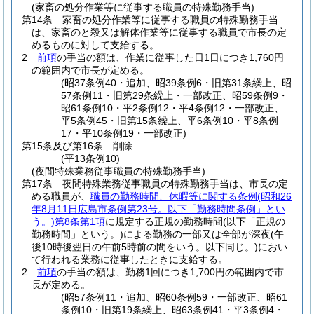
(家畜の処分作業等に従事する職員の特殊勤務手当)
第14条
家畜の処分作業等に従事する職員の特殊勤務手当
は、家畜のと殺又は解体作業等に従事する職員で市長の定
めるものに対して支給する。
2
前項
の手当の額は、作業に従事した日1日につき1,760円
の範囲内で市長が定める。
(昭37条例40・追加、昭39条例6・旧第31条繰上、昭
57条例11・旧第29条繰上・一部改正、昭59条例9・
昭61条例10・平2条例12・平4条例12・一部改正、
平5条例45・旧第15条繰上、平6条例10・平8条例
17・平10条例19・一部改正)
第15条及び第16条
削除
(平13条例10)
(夜間特殊業務従事職員の特殊勤務手当)
第17条
夜間特殊業務従事職員の特殊勤務手当は、市長の定
める職員が、
職員の勤務時間、休暇等に関する条例
(昭和26
年8月11日広島市条例第23号。以下「勤務時間条例」とい
う。)
第8条第1項
に規定する正規の勤務時間
(以下「正規の
勤務時間」という。)
による勤務の一部又は全部が深夜
(午
後10時後翌日の午前5時前の間をいう。以下同じ。)
におい
て行われる業務に従事したときに支給する。
2
前項
の手当の額は、勤務1回につき1,700円の範囲内で市
長が定める。
(昭57条例11・追加、昭60条例59・一部改正、昭61
条例10・旧第19条繰上、昭63条例41・平3条例4・