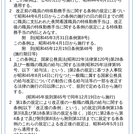
1
この条例は、公布の日から施行し、昭和44年6月1日から
適用する。
2
改正前の職員の特殊勤務手当に関する条例の規定に基づい
て昭和44年6月1日からこの条例の施行の日の前日までの間
に職員に支払われた夜間看護職員の特殊勤務手当は、改正
後の職員の特殊勤務手当に関する条例の規定による特殊勤
務手当の内払とみなす。
附
則
(昭和45年3月31日
条例第8号)
この条例は、昭和45年4月1日から施行する。
附
則
(昭和45年12月19日
条例第48号 抄)
(施行期日等)
1
この条例は、国家公務員法
(昭和22年法律第120号)
第28条
及び一般職の職員の給与に関する法律
(昭和25年法律第95
号。以下「給与法」という。)
第2条の規定に基づき人事院
が昭和45年8月14日に行なつた一般職に属する国家公務員
の給与改定についての勧告に係る給与法等の一部を改正す
る法律の施行の日以降において、規則で定める日から施行
する。
(昭和45年規則第65号で同年12月19日から施行)
2
第1条の規定により改正後の一般職の職員の給与に関する
条例
(以下「改正後の条例」という。)
の規定
(同条例第13条
第3項及び第18条第1項の規定を除く。)
並びに第2条から第
4条まで及び附則第8項から附則第12項までに規定する各条
例のこれらの規定による改正後の規定は、昭和45年5月1日
から適用する。