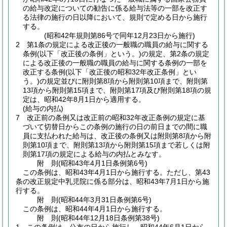
の給与改定についての勧告に係る給与法等の一部を改正す
る法律の施行の日以降において、規則で定める日から施行
する。
(昭和42年規則第86号で同年12月23日から施行)
2
第1条の規定による改正後の一般職の職員の給与に関する
条例
(以下「改正後の条例」という。)
の規定、第2条の規定
による改正後の一般職の職員の給与に関する条例の一部を
改正する条例
(以下「改正後の昭和32年改正条例」とい
う。)
の規定並びに附則第8項から附則第10項まで、附則第
13項から附則第15項まで、附則第17項及び附則第18項の規
定は、昭和42年8月1日から適用する。
(給与の内払)
7
改正前の条例又は改正前の昭和32年改正条例の規定に基
づいて切替日からこの条例の施行の日の前日までの間に職
員に支払われた給与は、改正後の条例又は附則第8項から附
則第10項まで、附則第13項から附則第15項まで若しくは附
則第17項の規定による給与の内払とみなす。
附
則
(昭和43年4月1日
条例第6号)
この条例は、昭和43年4月1日から施行する。
ただし、第43
条の改正規定中乳児院に係る部分は、昭和43年7月1日から施
行する。
附
則
(昭和44年3月31日
条例第6号)
この条例は、昭和44年4月1日から施行する。
附
則
(昭和44年12月18日
条例第38号)