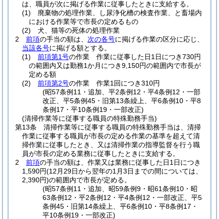
は、職員が次に掲げる作業に従事したときに支給する。
(1)
廃棄物の処理作業、し尿浄化槽の検査作業、と畜場内
における作業等で市長の定めるもの
(2)
犬、猫等の死体の処理作業
2
前項
の手当の額は、
次の各号
に掲げる作業の区分に応じ、
当該各号
に掲げる額とする。
(1)
前項第1号
の作業 作業に従事した日1日につき730円
の範囲内又は勤務1か月につき9,150円の範囲内で市長が
定める額
(2)
前項第2号
の作業 作業1回につき310円
(昭57条例11・追加、平2条例12・平4条例12・一部
改正、平5条例45・旧第13条繰上、平6条例10・平8
条例17・平10条例19・一部改正)
(清掃作業等に従事する職員の特殊勤務手当)
第13条
清掃作業等に従事する職員の特殊勤務手当は、清掃
作業に従事する職員が市長の定める作業の基準を超えて清
掃作業に従事したとき、又は清掃作業の指導監督を行う職
員が市長の定める業務に従事したときに支給する。
2
前項
の手当の額は、作業又は業務に従事した日1日につき
1,590円
(12月29日から翌年の1月3日までの間については、
2,390円)
の範囲内で市長が定める。
(昭57条例11・追加、昭59条例9・昭61条例10・昭
63条例12・平2条例12・平4条例12・一部改正、平5
条例45・旧第14条繰上、平6条例10・平8条例17・
平10条例19・一部改正)