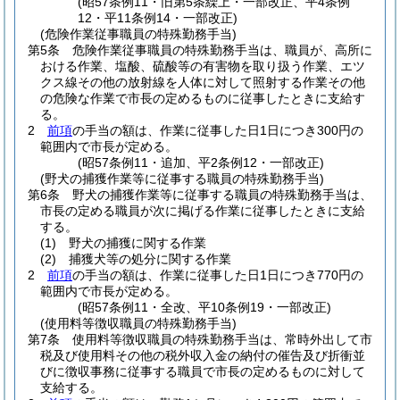
(昭57条例11・旧第5条繰上・一部改正、平4条例
12・平11条例14・一部改正)
(危険作業従事職員の特殊勤務手当)
第5条
危険作業従事職員の特殊勤務手当は、職員が、高所に
おける作業、塩酸、硫酸等の有害物を取り扱う作業、エツ
クス線その他の放射線を人体に対して照射する作業その他
の危険な作業で市長の定めるものに従事したときに支給す
る。
2
前項
の手当の額は、作業に従事した日1日につき300円の
範囲内で市長が定める。
(昭57条例11・追加、平2条例12・一部改正)
(野犬の捕獲作業等に従事する職員の特殊勤務手当)
第6条
野犬の捕獲作業等に従事する職員の特殊勤務手当は、
市長の定める職員が次に掲げる作業に従事したときに支給
する。
(1)
野犬の捕獲に関する作業
(2)
捕獲犬等の処分に関する作業
2
前項
の手当の額は、作業に従事した日1日につき770円の
範囲内で市長が定める。
(昭57条例11・全改、平10条例19・一部改正)
(使用料等徴収職員の特殊勤務手当)
第7条
使用料等徴収職員の特殊勤務手当は、常時外出して市
税及び使用料その他の税外収入金の納付の催告及び折衝並
びに徴収事務に従事する職員で市長の定めるものに対して
支給する。