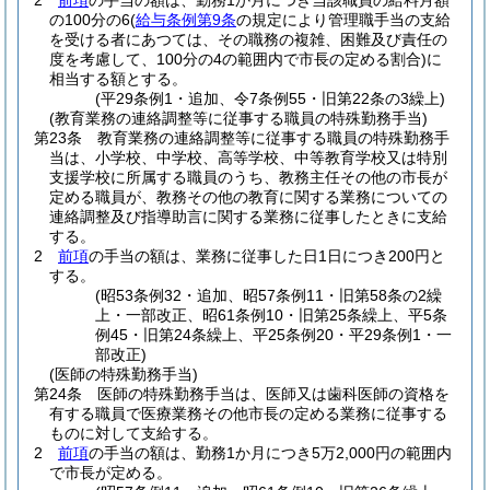
2
前項
の手当の額は、勤務1か月につき当該職員の給料月額
の100分の6
(
給与条例第9条
の規定により管理職手当の支給
を受ける者にあつては、その職務の複雑、困難及び責任の
度を考慮して、100分の4の範囲内で市長の定める割合)
に
相当する額とする。
(平29条例1・追加、令7条例55・旧第22条の3繰上)
(教育業務の連絡調整等に従事する職員の特殊勤務手当)
第23条
教育業務の連絡調整等に従事する職員の特殊勤務手
当は、小学校、中学校、高等学校、中等教育学校又は特別
支援学校に所属する職員のうち、教務主任その他の市長が
定める職員が、教務その他の教育に関する業務についての
連絡調整及び指導助言に関する業務に従事したときに支給
する。
2
前項
の手当の額は、業務に従事した日1日につき200円と
する。
(昭53条例32・追加、昭57条例11・旧第58条の2繰
上・一部改正、昭61条例10・旧第25条繰上、平5条
例45・旧第24条繰上、平25条例20・平29条例1・一
部改正)
(医師の特殊勤務手当)
第24条
医師の特殊勤務手当は、医師又は歯科医師の資格を
有する職員で医療業務その他市長の定める業務に従事する
ものに対して支給する。
2
前項
の手当の額は、勤務1か月につき5万2,000円の範囲内
で市長が定める。