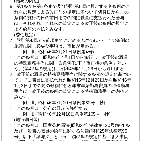
(給与の内払)
6
第1条から第3条まで及び附則第8項に規定する各条例のこ
れらの規定による改正前の規定に基づいて切替日からこの
条例の施行の日の前日までの間に職員に支払われた給与
は、それぞれ、これらの規定による改正後の条例の規定に
よる給与の内払とみなす。
(委任規定)
7
附則第4項から前項までに定めるもののほか、この条例の
施行に関し必要な事項は、市長が定める。
附
則
(昭和46年3月31日
条例第4号)
1
この条例は、昭和46年4月1日から施行し、改正後の職員
の特殊勤務手当に関する条例
(以下「改正後の条例」とい
う。)
第42条の規定は、昭和45年12月29日から適用する。
2
改正前の職員の特殊勤務手当に関する条例の規定に基づい
てすでに職員に支払われた昭和45年12月29日から昭和46年
1月3日までの間の勤務に係る年末年始勤務職員の特殊勤務
手当は、改正後の条例の規定による特殊勤務手当の内払と
みなす。
附
則
(昭和46年7月20日
条例第82号 抄)
1
この条例は、公布の日から施行する。
附
則
(昭和46年12月18日
条例第105号 抄)
(施行期日等)
1
この条例は、国家公務員法
(昭和22年法律第120号)
第28条
及び一般職の職員の給与に関する法律
(昭和25年法律第95
号。以下「給与法」という。)
第2条の規定に基づき人事院