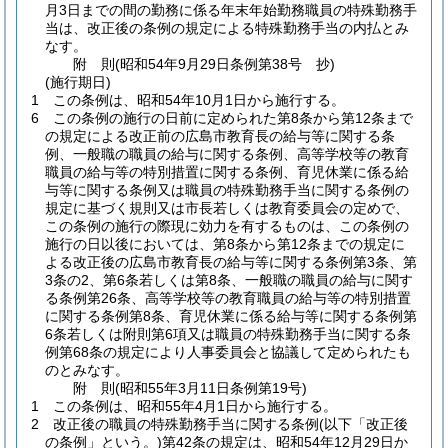
月3日までの間の勤務に係る年末年始勤務職員の特殊勤務手
当は、改正後の条例の規定による特殊勤務手当の内払とみ
なす。
附
則
(昭和54年9月29日
条例第38号 抄)
(施行期日)
1
この条例は、昭和54年10月1日から施行する。
6
この条例の施行の日前に定められた第8条から第12条まで
の規定による改正前の広島市教育長の給与等に関する条
例、一般職の職員の給与に関する条例、高等学校等の教育
職員の給与等の特別措置に関する条例、育児休業に係る給
与等に関する条例又は職員の特殊勤務手当に関する条例の
規定に基づく規則又は市長若しくは教育委員会の定めで、
この条例の施行の際現に効力を有するものは、この条例の
施行の日以後においては、第8条から第12条までの規定に
よる改正後の広島市教育長の給与等に関する条例第3条、第
3条の2、第6条若しくは第8条、一般職の職員の給与に関す
る条例第26条、高等学校等の教育職員の給与等の特別措置
に関する条例第8条、育児休業に係る給与等に関する条例第
6条若しくは附則第6項又は職員の特殊勤務手当に関する条
例第68条の規定により人事委員会と協議して定められたも
のとみなす。
附
則
(昭和55年3月11日
条例第19号)
1
この条例は、昭和55年4月1日から施行する。
2
改正後の職員の特殊勤務手当に関する条例
(以下「改正後
の条例」という。)
第42条の規定は、昭和54年12月29日か