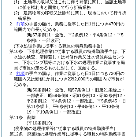
(1)
土地等の取得又はこれに伴う補償に関し、当該土地等
に係る権利者と面接して行う折衝業務
(2)
建築物等の移転又は除却に関し、現地において行う折
衝業務
2
前項
の手当の額は、業務に従事した日1日につき470円の
範囲内で市長が定める。
(昭57条例11・全改、平2条例12・平4条例12・平5
条例5・一部改正)
(下水処理作業に従事する職員の特殊勤務手当)
第10条
下水処理作業に従事する職員の特殊勤務手当は、下
水道の検査、清掃若しくは補修作業又は水資源再生センタ
ー、下水ポンプ場等における下水の処理作業に従事する職
員で市長の定めるものに対して、支給する。
2
前項
の手当の額は、作業に従事した日1日につき730円の
範囲内又は勤務1か月につき2万2,000円の範囲内で市長が
定める。
(昭50条例42・全改、昭57条例11・旧第21条繰上・
一部改正、昭59条例9・昭61条例10・昭63条例12・
平2条例12・平4条例12・一部改正、平5条例45・旧
第11条繰上、平6条例10・平8条例17・平10条例
19・平19条例11・一部改正)
第11条
削除
(平10条例19)
(廃棄物の処理作業等に従事する職員の特殊勤務手当)
第12条
廃棄物の処理作業等に従事する職員の特殊勤務手当