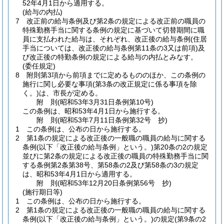
52年4月1日から適用する。
(給与の内払)
7
改正前の給与条例及び第2条の規定による改正前の職員の
特殊勤務手当に関する条例の規定に基づいて切替期間に職
員に支払われた給与は、それぞれ、改正後の給与条例
(住居
手当については、改正後の給与条例第11条の3又は前項)
及
び改正後の特勤条例の規定による給与の内払とみなす。
(委任規定)
8
附則第3項から前項までに定めるもののほか、この条例の
施行に関し必要な事項
(第3条の改正規定に係る事項を除
く。)
は、市長が定める。
附
則
(昭和53年3月31日
条例第10号)
この条例は、昭和53年4月1日から施行する。
附
則
(昭和53年7月11日
条例第32号 抄)
1
この条例は、公布の日から施行する。
2
第1条の規定による改正後の一般職の職員の給与に関する
条例
(以下「改正後の給与条例」という。)
第20条の2の規定
並びに第2条の規定による改正後の職員の特殊勤務手当に関
する条例第2条第38号、第58条の2及び第58条の3の規定
は、昭和53年4月1日から適用する。
附
則
(昭和53年12月20日
条例第56号 抄)
(施行期日等)
1
この条例は、公布の日から施行する。
2
第1条の規定による改正後の一般職の職員の給与に関する
条例
(以下「改正後の給与条例」という。)
の規定
(第9条の2