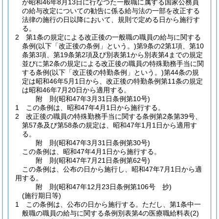
が昭和46年8月13日に行なつた一般職に属する国家公務員
の給与改定についての勧告に係る給与法の一部を改正する
法律の施行の日以降において、規則で定める日から施行す
る。
2
第1条の規定による改正後の一般職の職員の給与に関する
条例
(以下「改正後の条例」という。)
第9条の2第1項、第10
条第3項、第19条第2項及び別表第1から別表第4までの規定
並びに第2条の規定による改正後の職員の特殊勤務手当に関
する条例
(以下「改正後の特勤条例」という。)
第44条の規
定は昭和46年5月1日から、改正後の特勤条例第11条の規定
は昭和46年7月20日から適用する。
附
則
(昭和47年3月31日
条例第10号)
1
この条例は、昭和47年4月1日から施行する。
2
改正後の職員の特殊勤務手当に関する条例第2条第39号、
第57条及び第58条の規定は、昭和47年1月1日から適用す
る。
附
則
(昭和47年3月31日
条例第30号)
この条例は、昭和47年4月1日から施行する。
附
則
(昭和47年7月21日
条例第62号)
この条例は、公布の日から施行し、昭和47年7月1日から適
用する。
附
則
(昭和47年12月23日
条例第106号 抄)
(施行期日等)
1
この条例は、公布の日から施行する。
ただし、第1条中一
般職の職員の給与に関する条例別表第4の医療職給料表
(2)