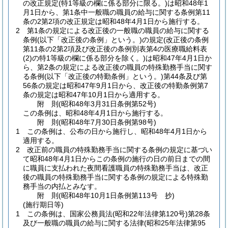
の改正規定
(特1等級の欄に係る部分に限る。)
は昭和48年1
月1日から、第1条中一般職の職員の給与に関する条例第11
条の2第2項の改正規定は昭和48年4月1日から施行する。
2
第1条の規定による改正後の一般職の職員の給与に関する
条例
(以下「改正後の条例」という。)
の規定
(改正後の条例
第11条の2第2項及び改正後の条例別表第4の医療職給料表
(2)
の特1等級の欄に係る部分を除く。)
は昭和47年4月1日か
ら、第2条の規定による改正後の職員の特殊勤務手当に関す
る条例
(以下「改正後の特勤条例」という。)
第44条及び第
56条の規定は昭和47年9月1日から、改正後の特勤条例第7
条の規定は昭和47年10月1日から適用する。
附
則
(昭和48年3月31日
条例第52号)
この条例は、昭和48年4月1日から施行する。
附
則
(昭和48年7月30日
条例第98号)
1
この条例は、公布の日から施行し、昭和48年4月1日から
適用する。
2
改正前の職員の特殊勤務手当に関する条例の規定に基づい
て昭和48年4月1日からこの条例の施行の日の前日までの間
に職員に支払われた夜間看護職員の特殊勤務手当は、改正
後の職員の特殊勤務手当に関する条例の規定による特殊勤
務手当の内払とみなす。
附
則
(昭和48年10月1日
条例第113号 抄)
(施行期日等)
1
この条例は、国家公務員法
(昭和22年法律第120号)
第28条
及び一般職の職員の給与に関する法律
(昭和25年法律第95