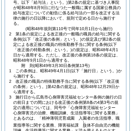
号。以下「給与法」という。)
第2条の規定に基づき人事院
が昭和48年8月9日に行なつた一般職に属する国家公務員の
給与改定についての勧告に係る給与法の一部を改正する法
律の施行の日以降において、規則で定める日から施行す
る。
(昭和48年規則第110号で同年10月1日から施行)
2
第1条の規定による改正後の一般職の職員の給与に関する
条例
(以下「改正後の条例」という。)
の規定及び第2条の規
定による改正後の職員の特殊勤務手当に関する条例
(以下
「改正後の特勤条例」という。)
の規定は、昭和48年4月1
日から適用する。
ただし、改正後の条例第18条の規定は、
昭和48年9月1日から適用する。
附
則
(昭和49年3月30日
条例第13号)
1
この条例は、昭和49年4月1日
(以下「施行日」という。)
か
ら施行する。
2
改正後の職員の特殊勤務手当に関する条例
(以下「改正後
の条例」という。)
第42条の規定は、昭和48年12月29日か
ら適用する。
3
施行日から広島市心身障害児福祉センター条例の施行の日
の前日までの間における改正後の条例第8条の4第3号の規
定の適用については、同号中「心身障害児福祉センター
心身障害児の治療、機能訓練、生活指導等に関する業務」
とあるのは、「精神薄弱児育成園 入園者の生活指導、職
し
業指導等に関する業務、障害福祉課
体不自由児の機能
肢
訓練、生活指導等に関する業務」と読み替えるものとす