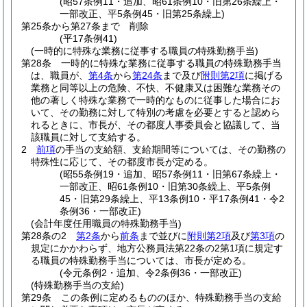
(昭57条例11・追加、昭61条例10・旧第26条繰上・
一部改正、平5条例45・旧第25条繰上)
第25条から第27条まで
削除
(平17条例41)
(一時的に特殊な業務に従事する職員の特殊勤務手当)
第28条
一時的に特殊な業務に従事する職員の特殊勤務手当
は、職員が、
第4条
から
第24条
まで及び
附則第2項
に掲げる
業務と同等以上の危険、不快、不健康又は困難な業務その
他の著しく特殊な業務で一時的なものに従事した場合にお
いて、その勤務に対して特別の考慮を必要とすると認めら
れるときに、市長が、その都度人事委員会と協議して、当
該職員に対して支給する。
2
前項
の手当の支給額、支給期間等については、その勤務の
特殊性に応じて、その都度市長が定める。
(昭55条例19・追加、昭57条例11・旧第67条繰上・
一部改正、昭61条例10・旧第30条繰上、平5条例
45・旧第29条繰上、平13条例10・平17条例41・令2
条例36・一部改正)
(会計年度任用職員の特殊勤務手当)
第28条の2
第2条
から
前条
まで並びに
附則第2項
及び
第3項
の
規定にかかわらず、地方公務員法第22条の2第1項に規定す
る職員の特殊勤務手当については、市長が定める。
(令元条例2・追加、令2条例36・一部改正)
(特殊勤務手当の支給)
第29条
この条例に定めるもののほか、特殊勤務手当の支給