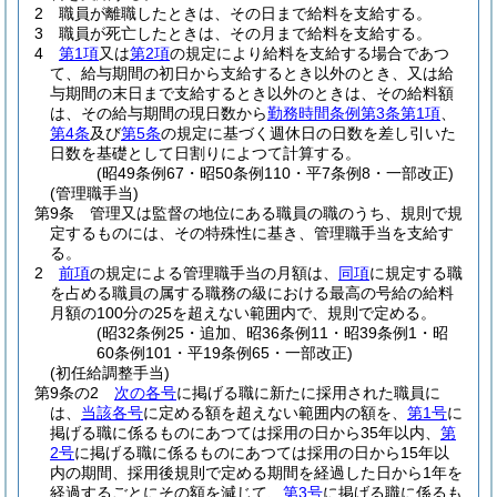
2
職員が離職したときは、その日まで給料を支給する。
3
職員が死亡したときは、その月まで給料を支給する。
4
第1項
又は
第2項
の規定により給料を支給する場合であつ
て、給与期間の初日から支給するとき以外のとき、又は給
与期間の末日まで支給するとき以外のときは、その給料額
は、その給与期間の現日数から
勤務時間条例第3条第1項
、
第4条
及び
第5条
の規定に基づく週休日の日数を差し引いた
日数を基礎として日割りによつて計算する。
(昭49条例67・昭50条例110・平7条例8・一部改正)
(管理職手当)
第9条
管理又は監督の地位にある職員の職のうち、規則で規
定するものには、その特殊性に基き、管理職手当を支給す
る。
2
前項
の規定による管理職手当の月額は、
同項
に規定する職
を占める職員の属する職務の級における最高の号給の給料
月額の100分の25を超えない範囲内で、規則で定める。
(昭32条例25・追加、昭36条例11・昭39条例1・昭
60条例101・平19条例65・一部改正)
(初任給調整手当)
第9条の2
次の各号
に掲げる職に新たに採用された職員に
は、
当該各号
に定める額を超えない範囲内の額を、
第1号
に
掲げる職に係るものにあつては採用の日から35年以内、
第
2号
に掲げる職に係るものにあつては採用の日から15年以
内の期間、採用後規則で定める期間を経過した日から1年を
経過するごとにその額を減じて、
第3号
に掲げる職に係るも