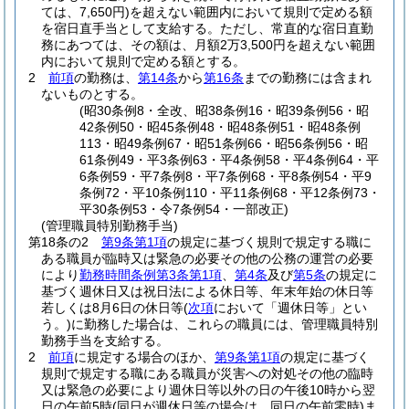
ては、7,650円)
を超えない範囲内において規則で定める額
を宿日直手当として支給する。
ただし、常直的な宿日直勤
務にあつては、その額は、月額2万3,500円を超えない範囲
内において規則で定める額とする。
2
前項
の勤務は、
第14条
から
第16条
までの勤務には含まれ
ないものとする。
(昭30条例8・全改、昭38条例16・昭39条例56・昭
42条例50・昭45条例48・昭48条例51・昭48条例
113・昭49条例67・昭51条例66・昭56条例56・昭
61条例49・平3条例63・平4条例58・平4条例64・平
6条例59・平7条例8・平7条例68・平8条例54・平9
条例72・平10条例110・平11条例68・平12条例73・
平30条例53・令7条例54・一部改正)
(管理職員特別勤務手当)
第18条の2
第9条第1項
の規定に基づく規則で規定する職に
ある職員が臨時又は緊急の必要その他の公務の運営の必要
により
勤務時間条例第3条第1項
、
第4条
及び
第5条
の規定に
基づく週休日又は祝日法による休日等、年末年始の休日等
若しくは8月6日の休日等
(
次項
において「週休日等」とい
う。)
に勤務した場合は、これらの職員には、管理職員特別
勤務手当を支給する。
2
前項
に規定する場合のほか、
第9条第1項
の規定に基づく
規則で規定する職にある職員が災害への対処その他の臨時
又は緊急の必要により週休日等以外の日の午後10時から翌
日の午前5時
(同日が週休日等の場合は、同日の午前零時)
ま