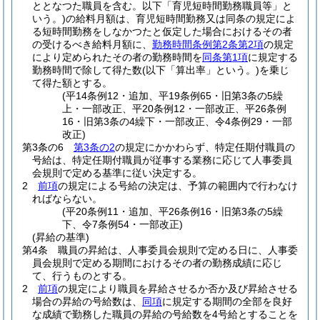
ととなつた職員を含む。以下「育児短時間勤務職員等」と
いう。)
の給料月額は、育児短時間勤務又は同条の規定によ
る短時間勤務をしなかつたと仮定した場合におけるその者
の受けるべき給料月額に、
勤務時間条例第2条第2項
の規定
により定められたその者の勤務時間を
同条第1項
に規定する
勤務時間で除して得た数
(以下「算出率」という。)
を乗じ
て得た額とする。
(平14条例12・追加、平19条例65・旧第3条の5繰
上・一部改正、平20条例12・一部改正、平26条例
16・旧第3条の4繰下・一部改正、令4条例29・一部
改正)
第3条の6
第3条の2
の規定にかかわらず、特定任期付職員の
号給は、特定任期付職員が従事する業務に応じて人事委員
会規則で定める基準に従い決定する。
2
前項
の規定による号給の決定は、予算の範囲内で行わなけ
ればならない。
(平20条例11・追加、平26条例16・旧第3条の5繰
下、令7条例54・一部改正)
(昇給の基準)
第4条
職員の昇給は、人事委員会規則で定める日に、人事委
員会規則で定める期間におけるその者の勤務成績に応じ
て、行うものとする。
2
前項
の規定により職員を昇給させるか否か及び昇給させる
場合の昇給の号給数は、
同項
に規定する期間の全部を良好
な成績で勤務した職員の昇給の号給数を4号給とすることを