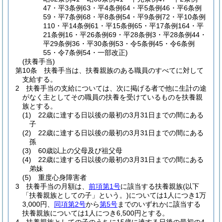
47・平3条例63・平4条例64・平5条例46・平6条例
59・平7条例68・平8条例54・平9条例72・平10条例
110・平14条例61・平15条例65・平17条例164・平
21条例16・平26条例69・平28条例3・平28条例44・
平29条例36・平30条例53・令5条例45・令6条例
55・令7条例54・一部改正)
(扶養手当)
第10条
扶養手当は、扶養親族のある職員のすべてに対して
支給する。
2
扶養手当の支給については、次に掲げる者で他に生計の途
がなく主としてその職員の扶養を受けているものを扶養親
族とする。
(1)
22歳に達する日以後の最初の3月31日までの間にある
子
(2)
22歳に達する日以後の最初の3月31日までの間にある
孫
(3)
60歳以上の父母及び祖父母
(4)
22歳に達する日以後の最初の3月31日までの間にある
弟妹
(5)
重度心身障害者
3
扶養手当の月額は、
前項第1号
に該当する扶養親族
(以下
「扶養親族としての子」という。)
については1人につき1万
3,000円、
同項第2号
から
第5号
までのいずれかに該当する
扶養親族については1人につき6,500円とする。