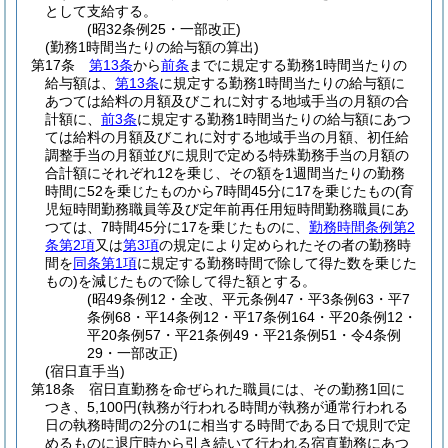
として支給する。
(昭32条例25・一部改正)
(勤務1時間当たりの給与額の算出)
第17条
第13条
から
前条
までに規定する勤務1時間当たりの
給与額は、
第13条
に規定する勤務1時間当たりの給与額に
あつては給料の月額及びこれに対する地域手当の月額の合
計額に、
前3条
に規定する勤務1時間当たりの給与額にあつ
ては給料の月額及びこれに対する地域手当の月額、初任給
調整手当の月額並びに規則で定める特殊勤務手当の月額の
合計額にそれぞれ12を乗じ、その額を1週間当たりの勤務
時間に52を乗じたものから7時間45分に17を乗じたもの
(育
児短時間勤務職員等及び定年前再任用短時間勤務職員にあ
つては、7時間45分に17を乗じたものに、
勤務時間条例第2
条第2項
又は
第3項
の規定により定められたその者の勤務時
間を
同条第1項
に規定する勤務時間で除して得た数を乗じた
もの)
を減じたもので除して得た額とする。
(昭49条例12・全改、平元条例47・平3条例63・平7
条例68・平14条例12・平17条例164・平20条例12・
平20条例57・平21条例49・平21条例51・令4条例
29・一部改正)
(宿日直手当)
第18条
宿日直勤務を命ぜられた職員には、その勤務1回に
つき、5,100円
(執務が行われる時間が執務が通常行われる
日の執務時間の2分の1に相当する時間である日で規則で定
めるものに退庁時から引き続いて行われる宿直勤務にあつ