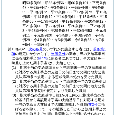
昭53条例56・昭56条例56・昭60条例101・平元条例
47・平2条例47・平3条例63・平5条例46・平6条例
59・平9条例72・平11条例68・平12条例73・平13条
例65・平14条例12・平14条例61・平15条例3・平15
条例65・平17条例164・平19条例65・平20条例12・
平21条例66・平22条例30・平26条例69・平28条例
3・平28条例44・平29条例36・平30条例53・令元条
例11・令元条例20・令3条例3・令3条例59・令4条
例29・令4条例50・令5条例45・令6条例55・令7条
例54・一部改正)
第19条の2
次の各号
のいずれかに該当する者には、
前条第1
項
の規定にかかわらず、
当該各号
の期末手当の支給基準日
に係る期末手当
(
第4号
に係る者にあつては、その支給を一
時差し止めた期末手当)
は、支給しない。
(1)
期末手当の支給基準日から当該期末手当の支給基準日
に対応する期末手当の支給日の前日までの間に地方公務
員法第29条の規定による懲戒免職の処分を受けた職員
(2)
期末手当の支給基準日から当該期末手当の支給基準日
に対応する期末手当の支給日の前日までの間に地方公務
員法第28条第4項の規定により失職した職員
(3)
期末手当の支給基準日前1か月以内又は期末手当の支
給基準日から当該期末手当の支給基準日に対応する期末
手当の支給日の前日までの間に離職した職員
(
前2号
に掲
げる者を除く。)
で、その離職した日から当該期末手当の
支給日の前日までの間に拘禁刑以上の刑に処せられたも