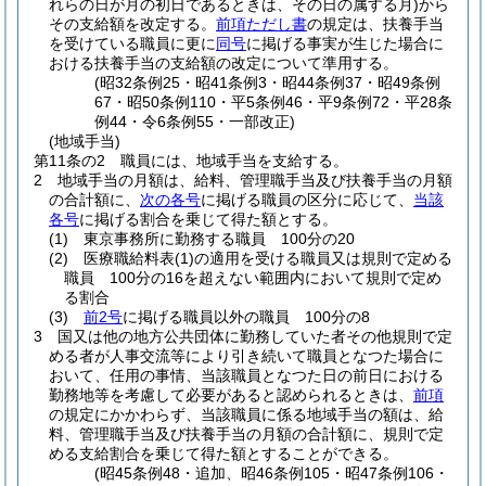
れらの日が月の初日であるときは、その日の属する月)
から
その支給額を改定する。
前項ただし書
の規定は、扶養手当
を受けている職員に更に
同号
に掲げる事実が生じた場合に
おける扶養手当の支給額の改定について準用する。
(昭32条例25・昭41条例3・昭44条例37・昭49条例
67・昭50条例110・平5条例46・平9条例72・平28条
例44・令6条例55・一部改正)
(地域手当)
第11条の2
職員には、地域手当を支給する。
2
地域手当の月額は、給料、管理職手当及び扶養手当の月額
の合計額に、
次の各号
に掲げる職員の区分に応じて、
当該
各号
に掲げる割合を乗じて得た額とする。
(1)
東京事務所に勤務する職員 100分の20
(2)
医療職給料表
(1)
の適用を受ける職員又は規則で定める
職員 100分の16を超えない範囲内において規則で定め
る割合
(3)
前2号
に掲げる職員以外の職員 100分の8
3
国又は他の地方公共団体に勤務していた者その他規則で定
める者が人事交流等により引き続いて職員となつた場合に
おいて、任用の事情、当該職員となつた日の前日における
勤務地等を考慮して必要があると認められるときは、
前項
の規定にかかわらず、当該職員に係る地域手当の額は、給
料、管理職手当及び扶養手当の月額の合計額に、規則で定
める支給割合を乗じて得た額とすることができる。
(昭45条例48・追加、昭46条例105・昭47条例106・