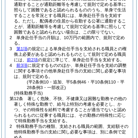
通勤することが通勤距離等を考慮して規則で定める基準に
照らして困難であると認められるもののうち、単身で生活
することを常況とする職員には、単身赴任手当を支給す
る。
ただし、配偶者の住居から在勤する公署に通勤するこ
とが、通勤距離等を考慮して規則で定める基準に照らして
困難であると認められない場合は、この限りでない。
2
単身赴任手当の月額は、10万円の範囲内で、規則で定め
る。
3
第1項
の規定による単身赴任手当を支給される職員との権
衡上必要があると認められるものとして規則で定める職員
には、
前2項
の規定に準じて、単身赴任手当を支給する。
4
前3項
に規定するもののほか、単身赴任手当を支給の調整
に関する事項その他単身赴任手当の支給に関し必要な事項
は、規則で定める。
(平2条例10・追加、平5条例46・平10条例110・平
28条例3・一部改正)
(特殊勤務手当)
第12条
著しく危険、不快、不健康又は困難な勤務その他の
著しく特殊な勤務で、給与上特別の考慮を必要とし、か
つ、その特殊性を給料で考慮することが適当でないと認め
られるものに従事する職員には、その勤務の特殊性に応じ
て特殊勤務手当を支給する。
2
特殊勤務手当の種類、支給される職員の範囲、支給額その
他特殊勤務手当の支給に関し必要な事項は、別に条例で定
める。