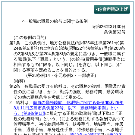
○一般職の職員の給与に関する条例
昭和26年3月30日
条例第62号
(この条例の目的)
第1条
この条例は、地方公務員法
(昭和25年法律第261号)
第
24条第5項並びに地方自治法
(昭和22年法律第67号)
第203条
の2第5項及び第204条第3項の規定に基づき、一般職に属す
る職員
(以下「職員」という。)
の給与
(費用弁償
(通勤手当に
相当するものに限る。以下同じ。)
を含む。以下同じ。)
に
関する事項を定めることを目的とする。
(平28条例14・令元条例2・一部改正)
(給料)
第2条
各職員の受ける給料は、その職務の複雑、困難及び責
任の度に基づき、かつ、勤労の強度、勤務時間、勤労環境
その他の勤務条件を考慮して定める。
2
給料は、
職員の勤務時間、休暇等に関する条例
(昭和26年
8月11日広島市条例第23号。以下「勤務時間条例」とい
う。)
第8条第1項
に規定する正規の勤務時間
(以下単に「正
規の勤務時間」という。)
による勤務に対する報酬であつて
管理職手当、初任給調整手当、扶養手当、地域手当、住居
手当、通勤手当、単身赴任手当、特殊勤務手当、へき地手