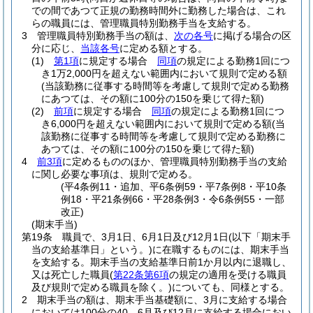
での間であつて正規の勤務時間外に勤務した場合は、これ
らの職員には、管理職員特別勤務手当を支給する。
3
管理職員特別勤務手当の額は、
次の各号
に掲げる場合の区
分に応じ、
当該各号
に定める額とする。
(1)
第1項
に規定する場合
同項
の規定による勤務1回につ
き1万2,000円を超えない範囲内において規則で定める額
(当該勤務に従事する時間等を考慮して規則で定める勤務
にあつては、その額に100分の150を乗じて得た額)
(2)
前項
に規定する場合
同項
の規定による勤務1回につ
き6,000円を超えない範囲内において規則で定める額
(当
該勤務に従事する時間等を考慮して規則で定める勤務に
あつては、その額に100分の150を乗じて得た額)
4
前3項
に定めるもののほか、管理職員特別勤務手当の支給
に関し必要な事項は、規則で定める。
(平4条例11・追加、平6条例59・平7条例8・平10条
例18・平21条例66・平28条例3・令6条例55・一部
改正)
(期末手当)
第19条
職員で、3月1日、6月1日及び12月1日
(以下「期末手
当の支給基準日」という。)
に在職するものには、期末手当
を支給する。
期末手当の支給基準日前1か月以内に退職し、
又は死亡した職員
(
第22条第6項
の規定の適用を受ける職員
及び規則で定める職員を除く。)
についても、同様とする。
2
期末手当の額は、期末手当基礎額に、3月に支給する場合
においては100分の40、6月及び12月に支給する場合におい