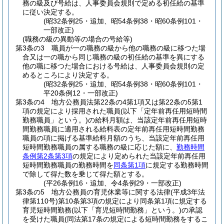
務の級及び号給は、人事委員会規則で定める初任給の基準
に従い決定する。
(昭32条例25・追加、昭54条例38・昭60条例101・
一部改正)
(職務の級の異動等の場合の号給等)
第3条の3
職員が一の職務の級から他の職務の級に移つた場
合又は一の職から同じ職務の級の初任給の基準を異にする
他の職に移つた場合における号給は、人事委員会規則の定
めるところにより決定する。
(昭32条例25・追加、昭54条例38・昭60条例101・
平20条例12・一部改正)
第3条の4
地方公務員法第22条の4第1項又は第22条の5第1
項の規定により採用された職員
(以下「定年前再任用短時間
勤務職員」という。)
の給料月額は、当該定年前再任用短時
間勤務職員に適用される給料表の定年前再任用短時間勤務
職員の項に掲げる基準給料月額のうち、当該定年前再任用
短時間勤務職員の属する職務の級に応じた額に、
勤務時間
条例第2条第3項
の規定により定められた当該定年前再任用
短時間勤務職員の勤務時間を
同条第1項
に規定する勤務時間
で除して得た数を乗じて得た額とする。
(平26条例16・追加、令4条例29・一部改正)
第3条の5
地方公務員の育児休業等に関する法律
(平成3年法
律第110号)
第10条第3項の規定により同条第1項に規定する
育児短時間勤務
(以下「育児短時間勤務」という。)
の承認
を受けた職員
(同法第17条の規定による短時間勤務をするこ