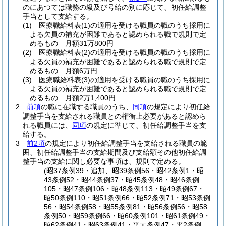
のにあつては職務の級及び号給の別に応じて、初任給調整
手当として支給する。
(1)
医療職給料表
(1)
の適用を受ける職員の職のうち採用に
よる欠員の補充が困難であると認められる職で規則で定
めるもの 月額31万800円
(2)
医療職給料表
(2)
の適用を受ける職員の職のうち採用に
よる欠員の補充が困難であると認められる職で規則で定
めるもの 月額6万円
(3)
医療職給料表
(3)
の適用を受ける職員の職のうち採用に
よる欠員の補充が困難であると認められる職で規則で定
めるもの 月額2万1,400円
2
前項
の職に在職する職員のうち、
同項
の規定により初任給
調整手当を支給される職員との権衡上必要があると認めら
れる職員には、
同項
の規定に準じて、初任給調整手当を支
給する。
3
前2項
の規定により初任給調整手当を支給される職員の範
囲、初任給調整手当の支給期間及び支給額その他初任給調
整手当の支給に関し必要な事項は、規則で定める。
(昭37条例39・追加、昭39条例56・昭42条例1・昭
43条例52・昭44条例37・昭45条例48・昭46条例
105・昭47条例106・昭48条例113・昭49条例67・
昭50条例110・昭51条例66・昭52条例71・昭53条例
56・昭54条例58・昭55条例81・昭56条例56・昭58
条例50・昭59条例66・昭60条例101・昭61条例49・
昭62条例41・昭63条例41・平元条例47・平2条例