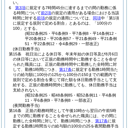
い。
6
第3項
に規定する7時間45分に達するまでの間の勤務に係
る時間について
前2項
の規定の適用がある場合における当該
時間に対する
前項
の規定の適用については、
同項
中「第1項
に規定する規則で定める割合」とあるのは、「100分の
100」とする。
(昭32条例25・平6条例9・平7条例8・平14条例12・
平20条例12・平20条例57・平21条例49・平21条例
51・平22条例12・令4条例29・一部改正)
(休日勤務手当)
第15条
祝日法による休日等、年末年始の休日等及び8月6日
の休日等において正規の勤務時間中に勤務することを命ぜ
られた職員には、正規の勤務時間中に勤務した全時間に対
して、勤務1時間につき、
第17条
に規定する勤務1時間当た
りの給与額に100分の125から100分の150までの範囲内で
規則で定める割合を乗じて得た額を休日勤務手当として支
給する。
正規の勤務時間外に勤務しても、休日勤務手当は
支給されない。
(昭32条例25・昭48条例85・昭52条例11・平4条例
11・平6条例9・平7条例8・一部改正)
(夜間勤務手当)
第16条
正規の勤務時間として午後10時から翌日の午前5時
までの間に勤務することを命ぜられた職員には、その間に
勤務した全時間に対して、勤務1時間につき、
第17条
に規
定する勤務1時間当りの給与額の100分の25を夜間勤務手当