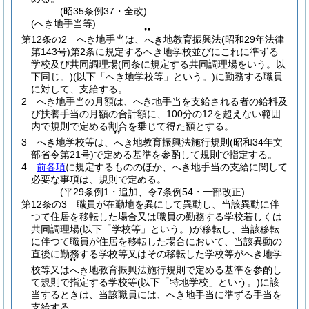
(昭35条例37・全改)
(へき地手当等)
❜❜
第12条の2
へき地手当は、
地教育振興法
(昭和29年法律
へき
第143号)
第2条に規定するへき地学校並びにこれに準ずる
学校及び共同調理場
(同条に規定する共同調理場をいう。以
下同じ。)
(以下「へき地学校等」という。)
に勤務する職員
に対して、支給する。
2
へき地手当の月額は、へき地手当を支給される者の給料及
び扶養手当の月額の合計額に、100分の12を超えない範囲
内で規則で定める割合を乗じて得た額とする。
❜❜
3
へき地学校等は、
地教育振興法施行規則
(昭和34年文
へき
部省令第21号)
で定める基準を参酌して規則で指定する。
4
前各項
に規定するもののほか、へき地手当の支給に関して
必要な事項は、規則で定める。
(平29条例1・追加、令7条例54・一部改正)
第12条の3
職員が在勤地を異にして異動し、当該異動に伴
つて住居を移転した場合又は職員の勤務する学校若しくは
共同調理場
(以下「学校等」という。)
が移転し、当該移転
に伴つて職員が住居を移転した場合において、当該異動の
直後に勤務する学校等又はその移転した学校等がへき地学
❜❜
校等又は
地教育振興法施行規則で定める基準を参酌し
へき
て規則で指定する学校等
(以下「特地学校」という。)
に該
当するときは、当該職員には、へき地手当に準ずる手当を
支給する。