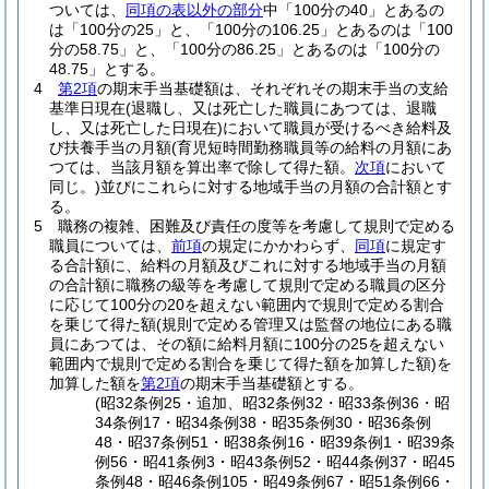
ついては、
同項の表以外の部分
中「100分の40」とあるの
は「100分の25」と、「100分の106.25」とあるのは「100
分の58.75」と、「100分の86.25」とあるのは「100分の
48.75」とする。
4
第2項
の期末手当基礎額は、それぞれその期末手当の支給
基準日現在
(退職し、又は死亡した職員にあつては、退職
し、又は死亡した日現在)
において職員が受けるべき給料及
び扶養手当の月額
(育児短時間勤務職員等の給料の月額にあ
つては、当該月額を算出率で除して得た額。
次項
において
同じ。)
並びにこれらに対する地域手当の月額の合計額とす
る。
5
職務の複雑、困難及び責任の度等を考慮して規則で定める
職員については、
前項
の規定にかかわらず、
同項
に規定す
る合計額に、給料の月額及びこれに対する地域手当の月額
の合計額に職務の級等を考慮して規則で定める職員の区分
に応じて100分の20を超えない範囲内で規則で定める割合
を乗じて得た額
(規則で定める管理又は監督の地位にある職
員にあつては、その額に給料月額に100分の25を超えない
範囲内で規則で定める割合を乗じて得た額を加算した額)
を
加算した額を
第2項
の期末手当基礎額とする。
(昭32条例25・追加、昭32条例32・昭33条例36・昭
34条例17・昭34条例38・昭35条例30・昭36条例
48・昭37条例51・昭38条例16・昭39条例1・昭39条
例56・昭41条例3・昭43条例52・昭44条例37・昭45
条例48・昭46条例105・昭49条例67・昭51条例66・