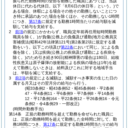
振られた勤務時間の全部を勤務した職員にあつては、当該
休日に代わる代休日。以下「8月6日の休日等」という。)
で
ある場合、休暇による場合その他その勤務しないことにつ
き特に承認のあつた場合を除くほか、その勤務しない1時間
につき、
第17条
に規定する勤務1時間当たりの給与額を減
額して給与を支給する。
2
前項
の規定にかかわらず、職員
(定年前再任用短時間勤務
職員を除く。)
が負傷
(公務上の負傷及び通勤
(地方公務員災
害補償法
(昭和42年法律第121号)
第2条第2項に規定する通
勤をいう。以下この項及び
第22条
において同じ。)
による負
傷を除く。)
又は疾病
(公務上の疾病及び通勤による疾病を
除く。)
のため引き続き90日
(精神障害の場合は180日、結核
性疾患又は原子爆弾の放射能による疾病の場合は1年)
を超
えて勤務しないときは、給料及びこれに対する地域手当
は、半額を減じて支給する。
3
前2項
の規定による減額は、減額すべき事実の生じた日の
属する月又はその翌月分の給与から行う。
(昭33条例2・昭43条例52・昭45条例48・平2条例
47・平4条例11・平6条例9・平7条例8・平14条例
12・平17条例164・平22条例12・平26条例16・令元
条例2・令4条例29・一部改正)
(時間外勤務手当)
第14条
正規の勤務時間を超えて勤務を命ぜられた職員に
は、正規の勤務時間を超えて勤務した全時間に対して、勤
務1時間につき、
第17条
に規定する勤務1時間当たりの給与