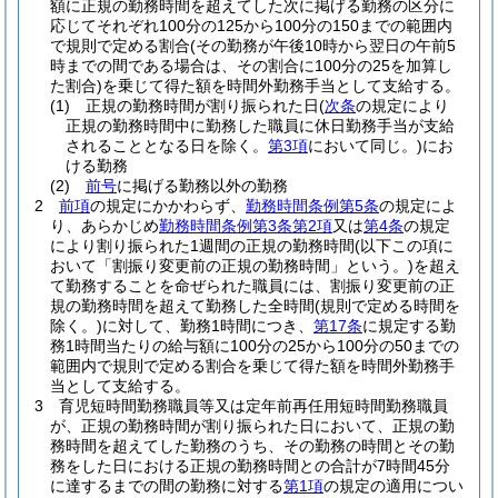
額に正規の勤務時間を超えてした次に掲げる勤務の区分に
応じてそれぞれ100分の125から100分の150までの範囲内
で規則で定める割合
(その勤務が午後10時から翌日の午前5
時までの間である場合は、その割合に100分の25を加算し
た割合)
を乗じて得た額を時間外勤務手当として支給する。
(1)
正規の勤務時間が割り振られた日
(
次条
の規定により
正規の勤務時間中に勤務した職員に休日勤務手当が支給
されることとなる日を除く。
第3項
において同じ。)
にお
ける勤務
(2)
前号
に掲げる勤務以外の勤務
2
前項
の規定にかかわらず、
勤務時間条例第5条
の規定によ
り、あらかじめ
勤務時間条例第3条第2項
又は
第4条
の規定
により割り振られた1週間の正規の勤務時間
(以下この項に
おいて「割振り変更前の正規の勤務時間」という。)
を超え
て勤務することを命ぜられた職員には、割振り変更前の正
規の勤務時間を超えて勤務した全時間
(規則で定める時間を
除く。)
に対して、勤務1時間につき、
第17条
に規定する勤
務1時間当たりの給与額に100分の25から100分の50までの
範囲内で規則で定める割合を乗じて得た額を時間外勤務手
当として支給する。
3
育児短時間勤務職員等又は定年前再任用短時間勤務職員
が、正規の勤務時間が割り振られた日において、正規の勤
務時間を超えてした勤務のうち、その勤務の時間とその勤
務をした日における正規の勤務時間との合計が7時間45分
に達するまでの間の勤務に対する
第1項
の規定の適用につい