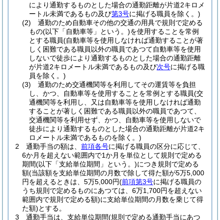
により通勤するものとした場合の通勤距離が片道2キロメ
ートル未満であるもの及び
第3号
に掲げる職員を除く。)
(2)
通勤のため自動車その他の交通の用具で規則で定める
もの
(以下「自動車等」という。)
を使用することを常例
とする職員
(自動車等を使用しなければ通勤することが著
しく困難である職員以外の職員であつて自動車等を使用
しないで徒歩により通勤するものとした場合の通勤距離
が片道2キロメートル未満であるもの及び
次号
に掲げる職
員を除く。)
(3)
通勤のため交通機関等を利用してその運賃等を負担
し、かつ、自動車等を使用することを常例とする職員
(交
通機関等を利用し、又は自動車等を使用しなければ通勤
することが著しく困難である職員以外の職員であつて、
交通機関等を利用せず、かつ、自動車等を使用しないで
徒歩により通勤するものとした場合の通勤距離が片道2キ
ロメートル未満であるものを除く。)
2
通勤手当の額は、
前項各号
に掲げる職員の区分に応じて、
6か月を超えない範囲内で1か月を単位として規則で定める
期間
(以下「支給単位期間」という。)
につき規則で定める
額
(当該額を支給単位期間の月数で除して得た額が5万5,000
円を超えるときは、5万5,000円
(
前項第3号
に掲げる職員の
うち規則で定めるものにあつては、6万1,700円を超えない
範囲内で規則で定める額)
に支給単位期間の月数を乗じて得
た額)
とする。
3
通勤手当は、支給単位期間
(規則で定める通勤手当にあつ