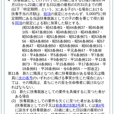
4
扶養親族としての子のうちに15歳に達する日後の最初の4
月1日から22歳に達する日以後の最初の3月31日までの間
(以下「特定期間」という。)
にある子がいる場合における
扶養手当の月額は、
前項
の規定にかかわらず、5,000円に特
定期間にある当該扶養親族としての子の数を乗じて得た額
を
同項
の規定による額に加算した額とする。
(昭32条例25・昭42条例1・昭44条例37・昭46条例
105・昭47条例106・昭48条例113・昭49条例67・
昭50条例110・昭51条例66・昭52条例71・昭53条例
56・昭54条例58・昭55条例81・昭56条例56・昭57
条例47・昭58条例50・昭59条例66・昭60条例101・
昭61条例49・昭63条例41・平元条例47・平3条例
63・平4条例64・平5条例46・平6条例59・平7条例
68・平8条例54・平9条例72・平10条例110・平12条
例73・平14条例61・平15条例65・平17条例164・平
18条例81・平28条例44・令6条例55・一部改正)
第11条
新たに職員となつた者に扶養親族がある場合又は職
員に
次の各号
のいずれかに掲げる事実が生じた場合におい
ては、その職員は、直ちにその旨を任命権者に届け出なけ
ればならない。
(1)
新たに扶養親族としての要件を具備するに至つた者が
ある場合
(2)
扶養親族としての要件を欠くに至つた者がある場合
(扶養親族としての子又は
前条第2項第2号
若しくは
第4号
に該当する扶養親族が、22歳に達した日以後の最初の3