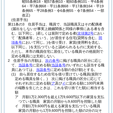
昭55条例18・昭57条例10・昭60条例101・平4条例
64・平7条例68・平11条例68・平17条例164・平19
条例65・平28条例3・令6条例55・令7条例54・一部
改正)
(住居手当)
第11条の3
住居手当は、職員で、当該職員又はその配偶者
(届出をしないが事実上婚姻関係と同様の事情にある者を含
む。以下同じ。)
若しくは規則で定める者
(
次項第2号
におい
て「配偶者等」という。)
が居住する住宅
(貸間を含む。
同
項各号
において同じ。)
を借り受け、家賃
(使用料を含む。
以下同じ。)
を支払つていると認められるものに支給する。
ただし、本市の職員住宅に居住している職員その他規則で
定める職員には支給しない。
2
住居手当の月額は、
次の各号
に掲げる職員の区分に応じ
て、
当該各号
に定める額
(
当該各号
のいずれにも該当する職
員にあつては、
当該各号
に定める額の合計額)
とする。
(1)
自ら居住するため住宅を借り受けている職員
(規則で
定める職員を除く。)
次に掲げる職員の区分に応じて、
それぞれ次に定める額
(
ア
及び
イ
に定める額に100円未満
の端数を生じたときは、これを切り捨てた額)
に相当する
額
ア
月額1万2,300円を超え1万9,600円以下の家賃を支払
つている職員 家賃の月額から9,600円を控除した額
イ
月額1万9,600円を超える家賃を支払つている職員
家賃の月額から1万9,600円を控除した額の2分の1
(そ