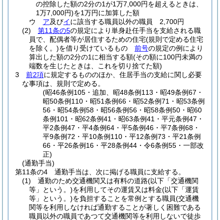
の控除した額の2分の1が1万7,000円を超えるときは、
1万7,000円)
を1万円に加算した額
ウ
ア
及び
イ
に該当する職員以外の職員 2,700円
(2)
第11条の5
の規定により単身赴任手当を支給される職
員で、配偶者等が居住するための住宅
(規則で定める住宅
を除く。)
を借り受けているもの
前号
の規定の例により
算出した額の2分の1に相当する額
(その額に100円未満の
端数を生じたときは、これを切り捨てた額)
3
前2項
に規定するもののほか、住居手当の支給に関し必要
な事項は、規則で定める。
(昭46条例105・追加、昭48条例113・昭49条例67・
昭50条例110・昭51条例66・昭52条例71・昭53条例
56・昭54条例58・昭56条例56・昭58条例50・昭60
条例101・昭62条例41・昭63条例41・平元条例47・
平2条例47・平4条例64・平5条例46・平7条例68・
平9条例72・平10条例110・平12条例73・平21条例
66・平26条例16・平28条例44・令6条例55・一部改
正)
(通勤手当)
第11条の4
通勤手当は、次に掲げる職員に支給する。
(1)
通勤のため交通機関又は有料の道路
(以下「交通機関
等」という。)
を利用してその運賃又は料金
(以下「運賃
等」という。)
を負担することを常例とする職員
(交通機
関等を利用しなければ通勤することが著しく困難である
職員以外の職員であつて交通機関等を利用しないで徒歩