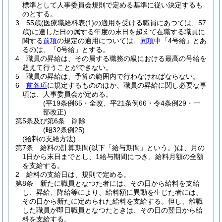
標準として人事委員会規則で定める基準に従い決定するも
のとする。
3
55歳
(医療職給料表
(1)
の適用を受ける職員にあつては、57
歳)
に達した日の属する年度の末日を超えて在職する職員に
関する
前項
の規定の適用については、
同項
中「4号給」とあ
るのは、「0号給」とする。
4
職員の昇給は、その属する職務の級における最高の号給を
超えて行うことができない。
5
職員の昇給は、予算の範囲内で行わなければならない。
6
前各項
に規定するもののほか、職員の昇給に関し必要な事
項は、人事委員会が定める。
(平19条例65・全改、平21条例66・令4条例29・一
部改正)
第5条及び第6条
削除
(昭32条例25)
(給料の支給方法)
第7条
給料の計算期間
(以下「給与期間」という。)
は、月の
1日から末日までとし、1給与期間につき、給料月額の全額
を支給する。
2
給料の支給日は、規則で定める。
第8条
新たに職員となつた者には、その日から給料を支給
し、昇給、降給等により、給料額に異動を生じた者には、
その日から新たに定められた給料を支給する。
但し、離職
した職員が即日職員となつたときは、その日の翌日から給
料を支給する。