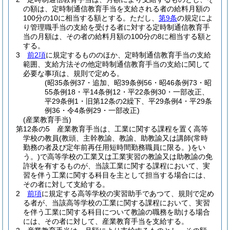
の額は、定時制通信教育手当を支給される者の給料月額の
100分の10に相当する額とする。
ただし、
第9条
の規定によ
り管理職手当の支給を受ける者に対する定時制通信教育手
当の月額は、その者の給料月額の100分の8に相当する額と
する。
3
前2項
に規定するもののほか、定時制通信教育手当の支給
範囲、支給方法その他定時制通信教育手当の支給に関して
必要な事項は、規則で定める。
(昭35条例37・追加、昭39条例56・昭46条例73・昭
55条例18・平14条例12・平22条例30・一部改正、
平29条例1・旧第12条の2繰下、平29条例4・平29条
例36・令4条例29・一部改正)
(産業教育手当)
第12条の5
産業教育手当は、工業に関する課程を置く高等
学校の教員
(教頭、主幹教諭、教諭、助教諭又は講師
(常時
勤務の者及び定年前再任用短時間勤務職員に限る。)
をい
う。)
で高等学校の工業又は工業実習の教諭又は助教諭の免
許状を有するものが、当該工業に関する課程において、実
習を伴う工業に関する科目を主として担当する場合には、
その者に対して支給する。
2
前項
に規定する高等学校の実習助手であつて、規則で定め
る者が、当該高等学校の工業に関する課程において、実習
を伴う工業に関する科目について教諭の職務を助ける場合
には、その者に対して、産業教育手当を支給する。