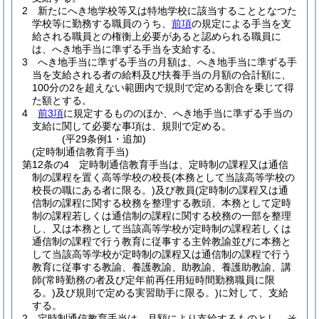
2
新たにへき地学校等又は特地学校に該当することとなつた
学校等に勤務する職員のうち、
前項
の規定による手当を支
給される職員との権衡上必要があると認められる職員に
は、へき地手当に準ずる手当を支給する。
3
へき地手当に準ずる手当の月額は、へき地手当に準ずる手
当を支給される者の給料及び扶養手当の月額の合計額に、
100分の2を超えない範囲内で規則で定める割合を乗じて得
た額とする。
4
前3項
に規定するもののほか、へき地手当に準ずる手当の
支給に関して必要な事項は、規則で定める。
(平29条例1・追加)
(定時制通信教育手当)
第12条の4
定時制通信教育手当は、定時制の課程又は通信
制の課程を置く高等学校の校長
(本務として当該高等学校の
校長の職にある者に限る。)
及び教員
(定時制の課程又は通
信制の課程に関する校務を整理する教頭、本務として定時
制の課程若しくは通信制の課程に関する校務の一部を整理
し、又は本務として当該高等学校が定時制の課程若しくは
通信制の課程で行う教育に従事する主幹教諭並びに本務と
して当該高等学校が定時制の課程又は通信制の課程で行う
教育に従事する教諭、養護教諭、助教諭、養護助教諭、講
師
(常時勤務の者及び定年前再任用短時間勤務職員に限
る。)
及び規則で定める実習助手に限る。)
に対して、支給
する。
2
定時制通信教育手当は、月額により支給するものとし、そ