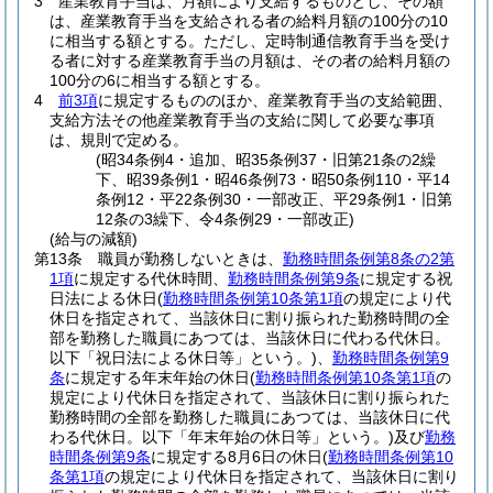
3
産業教育手当は、月額により支給するものとし、その額
は、産業教育手当を支給される者の給料月額の100分の10
に相当する額とする。
ただし、定時制通信教育手当を受け
る者に対する産業教育手当の月額は、その者の給料月額の
100分の6に相当する額とする。
4
前3項
に規定するもののほか、産業教育手当の支給範囲、
支給方法その他産業教育手当の支給に関して必要な事項
は、規則で定める。
(昭34条例4・追加、昭35条例37・旧第21条の2繰
下、昭39条例1・昭46条例73・昭50条例110・平14
条例12・平22条例30・一部改正、平29条例1・旧第
12条の3繰下、令4条例29・一部改正)
(給与の減額)
第13条
職員が勤務しないときは、
勤務時間条例第8条の2第
1項
に規定する代休時間、
勤務時間条例第9条
に規定する祝
日法による休日
(
勤務時間条例第10条第1項
の規定により代
休日を指定されて、当該休日に割り振られた勤務時間の全
部を勤務した職員にあつては、当該休日に代わる代休日。
以下「祝日法による休日等」という。)
、
勤務時間条例第9
条
に規定する年末年始の休日
(
勤務時間条例第10条第1項
の
規定により代休日を指定されて、当該休日に割り振られた
勤務時間の全部を勤務した職員にあつては、当該休日に代
わる代休日。以下「年末年始の休日等」という。)
及び
勤務
時間条例第9条
に規定する8月6日の休日
(
勤務時間条例第10
条第1項
の規定により代休日を指定されて、当該休日に割り