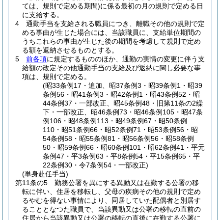
ては、規則で定める期間)
に係る最初の月の規則で定める日
に支給する。
4
通勤手当を支給される職員につき、離職その他の規則で定
める事由が生じた場合には、当該職員に、支給単位期間の
うちこれらの事由が生じた後の期間を考慮して規則で定め
る額を返納させるものとする。
5
前各項
に規定するもののほか、通勤の実情の変更に伴う支
給額の改定その他通勤手当の支給及び返納に関し必要な事
項は、規則で定める。
(昭33条例17・追加、昭37条例3・昭39条例1・昭39
条例56・昭41条例3・昭42条例1・昭43条例52・昭
44条例37・一部改正、昭45条例48・旧第11条の2繰
下・一部改正、昭46条例73・昭46条例105・昭47条
例106・昭48条例113・昭49条例67・昭50条例
110・昭51条例66・昭52条例71・昭53条例56・昭
54条例58・昭55条例81・昭56条例56・昭58条例
50・昭59条例66・昭60条例101・昭62条例41・平元
条例47・平3条例63・平8条例54・平15条例65・平
22条例30・令7条例54・一部改正)
(単身赴任手当)
第11条の5
勤務公署を異にする異動又は在勤する公署の移
転に伴い、住居を移転し、父母の疾病その他の規則で定め
るやむを得ない事情により、同居していた配偶者と別居す
ることとなつた職員で、当該異動又は公署の移転の直前の
住居から当該異動又は公署の移転の直後に在勤する公署に