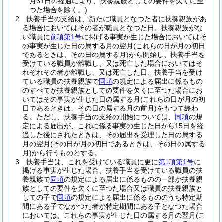
月31日の経過により、扶養親族としての要件を欠くに至
つた場合を除く。)
2
扶養手当の支給は、新たに職員となつた者に扶養親族があ
る場合においてはその者が職員となつた日、扶養親族がな
い職員に
前項第1号
に掲げる事実が生じた場合においてはそ
の事実が生じた日の属する月の翌月
(これらの日が月の初日
であるときは、その日の属する月)
から開始し、扶養手当を
受けている職員が離職し、又は死亡した場合においてはそ
れぞれその者が離職し、又は死亡した日、扶養手当を受け
ている職員の扶養親族で
同項
の規定による届出に係るもの
のすべてが扶養親族としての要件を欠くに至つた場合にお
いてはその事実が生じた日の属する月
(これらの日が月の初
日であるときは、その日の属する月の前月)
をもつて終わ
る。
ただし、扶養手当の支給の開始については、
同項
の規
定による届出が、これに係る事実の生じた日から15日を経
過した後にされたときは、その届出を受理した日の属する
月の翌月
(その日が月の初日であるときは、その日の属する
月)
から行うものとする。
3
扶養手当は、これを受けている職員に更に
第1項第1号
に
掲げる事実が生じた場合、扶養手当を受けている職員の扶
養親族で
同項
の規定による届出に係るものの一部が扶養親
族としての要件を欠くに至つた場合又は職員の扶養親族と
しての子で
同項
の規定による届出に係るもののうち特定期
間にある子でなかつた者が特定期間にある子となつた場合
においては、これらの事実が生じた日の属する月の翌月
(こ