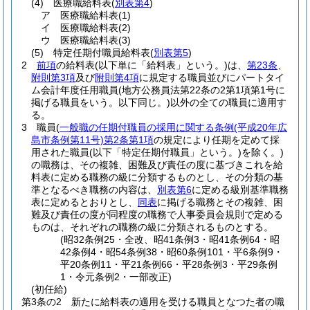
(4)
医療職給料表
(
別表第4
)
ア
医療職給料表
(1)
イ
医療職給料表
(2)
ウ
医療職給料表
(3)
(5)
特定任期付職員給料表
(
別表第5
)
2
前項
の給料表
(以下単に「給料表」という。)
は、
第23条
、
附則第3項
及び
附則第4項
に規定する職員並びにパートタイ
ム会計年度任用職員
(地方公務員法第22条の2第1項第1号に
掲げる職員をいう。以下同じ。)
以外の全ての職員に適用す
る。
3
職員
(
一般職の任期付職員の採用に関する条例
(平成20年広
島市条例第11号)
第2条第1項
の規定により任期を定めて採
用された職員
(以下「特定任期付職員」という。)
を除く。)
の職務は、その複雑、困難及び責任の度に基づきこれを給
料表に定める職務の級に分類するものとし、その分類の基
準となるべき職務の内容は、
別表第6
に定める級別基準職務
表に定めるとおりとし、
同表
に掲げる職務とその複雑、困
難及び責任の度が同程度の職務で人事委員会規則で定める
ものは、それぞれの職務の級に分類されるものとする。
(昭32条例25・全改、昭41条例3・昭41条例64・昭
42条例4・昭54条例38・昭60条例101・平6条例9・
平20条例11・平21条例66・平28条例3・平29条例
1・令元条例2・一部改正)
(初任給)
第3条の2
新たに給料表の適用を受ける職員となつた者の職