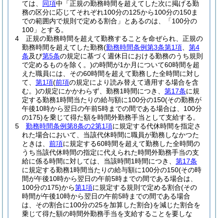
ては、
同項
中「正規の勤務時間を超えてした次に掲げる勤
務の区分に応じてそれぞれ100分の125から100分の150ま
での範囲内で規則で定める割合」とあるのは、「100分の
100」とする。
4
正規の勤務時間を超えて勤務することを命ぜられ、正規の
勤務時間を超えてした勤務
(
勤務時間条例第3条第1項
、
第4
条
及び
第5条
の規定に基づく週休日における勤務のうち規則
で定めるものを除く。)
の時間が1か月について60時間を超
えた職員には、その60時間を超えて勤務した全時間に対し
て、
第1項
(
前項
の規定により読み替えて適用する場合を含
む。)
の規定にかかわらず、勤務1時間につき、
第17条
に規
定する勤務1時間当たりの給与額に100分の150
(その勤務が
午後10時から翌日の午前5時までの間である場合は、100分
の175)
を乗じて得た額を時間外勤務手当として支給する。
5
勤務時間条例第8条の2第1項
に規定する代休時間を指定さ
れた場合において、当該代休時間に職員が勤務しなかつた
ときは、
前項
に規定する60時間を超えて勤務した全時間の
うち当該代休時間の指定に代えられた時間外勤務手当の支
給に係る時間に対しては、当該時間1時間につき、
第17条
に規定する勤務1時間当たりの給与額に100分の150
(その時
間が午後10時から翌日の午前5時までの間である場合は、
100分の175)
から
第1項
に規定する規則で定める割合
(その
時間が午後10時から翌日の午前5時までの間である場合
は、その割合に100分の25を加算した割合)
を減じた割合を
乗じて得た額の時間外勤務手当を支給することを要しな