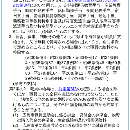
当
(これに準ずる手当を含む。
第23条の2第2項
及び
第23条
の3第3項
において同じ。)
、定時制通信教育手当、産業教育
手当、時間外勤務手当、休日勤務手当、夜間勤務手当、宿
日直手当、管理職員特別勤務手当、期末手当、勤勉手当、
義務教育等教員特別手当及び災害派遣手当
(武力攻撃災害等
派遣手当及び特定新型インフルエンザ等対策派遣手当を含
む。以下同じ。)
を除いたものとする。
3
宿舎、食事、制服その他これらに類する有価物が職員に支
給され、又は無料で貸与される場合においては、別に条例
で定めるところにより、その相当額をその職員の給料から
控除する。
(昭30条例8・昭32条例25・昭33条例17・昭34条例
4・昭35条例37・昭37条例39・昭45条例48・昭50条
例85・平2条例10・平4条例11・平7条例8・平7条例
68・平17条例164・平20条例11・平26条例16・平
29条例1・令5条例45・令7条例54・一部改正)
(給与の支払)
第2条の2
職員の給与は、
前条第3項
の規定による場合を除
くほか、職員にその全額を支払わなければならない。
ただ
し、法律又は他の条例に別段の定めがある場合及び次に掲
げるものについては、その相当額を職員の給与から控除す
ることができる。
(1)
広島市職員互助会に係る掛金、貸付金の弁済金、物資
の購入代金の弁済金、生命保険料及び損害保険料
(2)
広島市消防職員共済会に係る掛金並びに融資運用資金