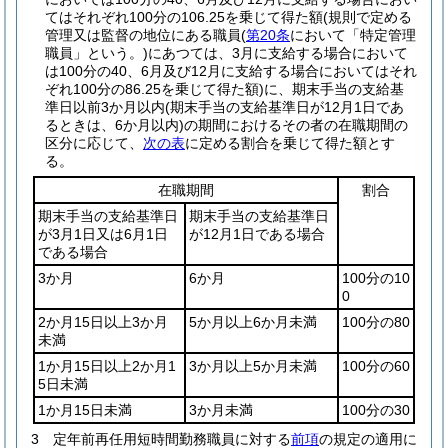
てはそれぞれ100分の106.25を乗じて得た額
(規則で定める
管理又は監督の地位にある職員
(
第20条
において「特定管理
職員」という。)
にあつては、3月に支給する場合において
は100分の40、6月及び12月に支給する場合においてはそれ
ぞれ100分の86.25を乗じて得た額)
に、期末手当の支給基
準日以前3か月以内
(期末手当の支給基準日が12月1日であ
るときは、6か月以内)
の期間におけるその者の在職期間の
区分に応じて、
次の表
に定める割合を乗じて得た額とす
る。
在職期間
割合
期末手当の支給基準日
期末手当の支給基準日
が3月1日又は6月1日
が12月1日である場合
である場合
3か月
6か月
100分の10
0
2か月15日以上3か月
5か月以上6か月未満
100分の80
未満
1か月15日以上2か月1
3か月以上5か月未満
100分の60
5日未満
1か月15日未満
3か月未満
100分の30
3
定年前再任用短時間勤務職員に対する
前項
の規定の適用に