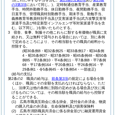
当
(これに準ずる手当を含む。
第23条の2第2項
及び
第23条
の3第3項
において同じ。)
、定時制通信教育手当、産業教育
手当、時間外勤務手当、休日勤務手当、夜間勤務手当、宿
日直手当、管理職員特別勤務手当、期末手当、勤勉手当、
義務教育等教員特別手当及び災害派遣手当
(武力攻撃災害等
派遣手当及び特定新型インフルエンザ等対策派遣手当を含
む。以下同じ。)
を除いたものとする。
3
宿舎、食事、制服その他これらに類する有価物が職員に支
給され、又は無料で貸与される場合においては、別に条例
で定めるところにより、その相当額をその職員の給料から
控除する。
(昭30条例8・昭32条例25・昭33条例17・昭34条例
4・昭35条例37・昭37条例39・昭45条例48・昭50条
例85・平2条例10・平4条例11・平7条例8・平7条例
68・平17条例164・平20条例11・平26条例16・平
29条例1・令5条例45・令7条例54・一部改正)
(給与の支払)
第2条の2
職員の給与は、
前条第3項
の規定による場合を除
くほか、職員にその全額を支払わなければならない。
ただ
し、法律又は他の条例に別段の定めがある場合及び次に掲
げるものについては、その相当額を職員の給与から控除す
ることができる。
(1)
広島市職員互助会に係る掛金、貸付金の弁済金、物資
の購入代金の弁済金、生命保険料及び損害保険料
(2)
広島市消防職員共済会に係る掛金並びに融資運用資金