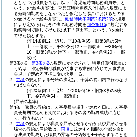
ととなつた職員を含む。以下「育児短時間勤務職員等」と
いう。)
の給料月額は、育児短時間勤務又は同条の規定によ
る短時間勤務をしなかつたと仮定した場合におけるその者
の受けるべき給料月額に、
勤務時間条例第2条第2項
の規定
により定められたその者の勤務時間を
同条第1項
に規定する
勤務時間で除して得た数
(以下「算出率」という。)
を乗じ
て得た額とする。
(平14条例12・追加、平19条例65・旧第3条の5繰
上・一部改正、平20条例12・一部改正、平26条例
16・旧第3条の4繰下・一部改正、令4条例29・一部
改正)
第3条の6
第3条の2
の規定にかかわらず、特定任期付職員の
号給は、特定任期付職員が従事する業務に応じて人事委員
会規則で定める基準に従い決定する。
2
前項
の規定による号給の決定は、予算の範囲内で行わなけ
ればならない。
(平20条例11・追加、平26条例16・旧第3条の5繰
下、令7条例54・一部改正)
(昇給の基準)
第4条
職員の昇給は、人事委員会規則で定める日に、人事委
員会規則で定める期間におけるその者の勤務成績に応じ
て、行うものとする。
2
前項
の規定により職員を昇給させるか否か及び昇給させる
場合の昇給の号給数は、
同項
に規定する期間の全部を良好
な成績で勤務した職員の昇給の号給数を4号給とすることを