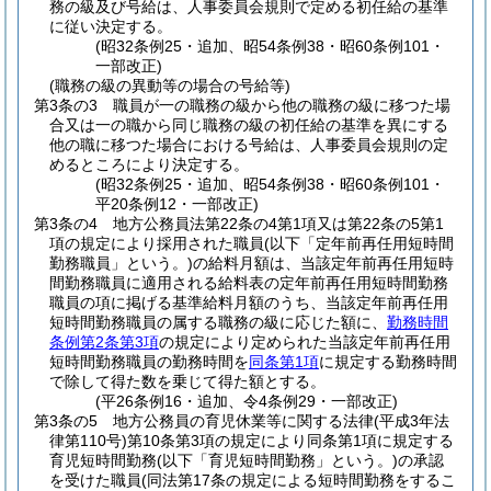
務の級及び号給は、人事委員会規則で定める初任給の基準
に従い決定する。
(昭32条例25・追加、昭54条例38・昭60条例101・
一部改正)
(職務の級の異動等の場合の号給等)
第3条の3
職員が一の職務の級から他の職務の級に移つた場
合又は一の職から同じ職務の級の初任給の基準を異にする
他の職に移つた場合における号給は、人事委員会規則の定
めるところにより決定する。
(昭32条例25・追加、昭54条例38・昭60条例101・
平20条例12・一部改正)
第3条の4
地方公務員法第22条の4第1項又は第22条の5第1
項の規定により採用された職員
(以下「定年前再任用短時間
勤務職員」という。)
の給料月額は、当該定年前再任用短時
間勤務職員に適用される給料表の定年前再任用短時間勤務
職員の項に掲げる基準給料月額のうち、当該定年前再任用
短時間勤務職員の属する職務の級に応じた額に、
勤務時間
条例第2条第3項
の規定により定められた当該定年前再任用
短時間勤務職員の勤務時間を
同条第1項
に規定する勤務時間
で除して得た数を乗じて得た額とする。
(平26条例16・追加、令4条例29・一部改正)
第3条の5
地方公務員の育児休業等に関する法律
(平成3年法
律第110号)
第10条第3項の規定により同条第1項に規定する
育児短時間勤務
(以下「育児短時間勤務」という。)
の承認
を受けた職員
(同法第17条の規定による短時間勤務をするこ