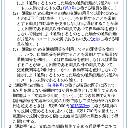
により通勤するものとした場合の通勤距離が片道2キロメ
ートル未満であるもの及び
第3号
に掲げる職員を除く。)
(2)
通勤のため自動車その他の交通の用具で規則で定める
もの
(以下「自動車等」という。)
を使用することを常例
とする職員
(自動車等を使用しなければ通勤することが著
しく困難である職員以外の職員であつて自動車等を使用
しないで徒歩により通勤するものとした場合の通勤距離
が片道2キロメートル未満であるもの及び
次号
に掲げる職
員を除く。)
(3)
通勤のため交通機関等を利用してその運賃等を負担
し、かつ、自動車等を使用することを常例とする職員
(交
通機関等を利用し、又は自動車等を使用しなければ通勤
することが著しく困難である職員以外の職員であつて、
交通機関等を利用せず、かつ、自動車等を使用しないで
徒歩により通勤するものとした場合の通勤距離が片道2キ
ロメートル未満であるものを除く。)
2
通勤手当の額は、
前項各号
に掲げる職員の区分に応じて、
6か月を超えない範囲内で1か月を単位として規則で定める
期間
(以下「支給単位期間」という。)
につき規則で定める
額
(当該額を支給単位期間の月数で除して得た額が5万5,000
円を超えるときは、5万5,000円
(
前項第3号
に掲げる職員の
うち規則で定めるものにあつては、6万1,700円を超えない
範囲内で規則で定める額)
に支給単位期間の月数を乗じて得
た額)
とする。
3
通勤手当は、支給単位期間
(規則で定める通勤手当にあつ