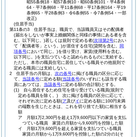
昭55条例18・昭57条例10・昭60条例101・平4条例
64・平7条例68・平11条例68・平17条例164・平19
条例65・平28条例3・令6条例55・令7条例54・一部
改正)
(住居手当)
第11条の3
住居手当は、職員で、当該職員又はその配偶者
(届出をしないが事実上婚姻関係と同様の事情にある者を含
む。以下同じ。)
若しくは規則で定める者
(
次項第2号
におい
て「配偶者等」という。)
が居住する住宅
(貸間を含む。
同
項各号
において同じ。)
を借り受け、家賃
(使用料を含む。
以下同じ。)
を支払つていると認められるものに支給する。
ただし、本市の職員住宅に居住している職員その他規則で
定める職員には支給しない。
2
住居手当の月額は、
次の各号
に掲げる職員の区分に応じ
て、
当該各号
に定める額
(
当該各号
のいずれにも該当する職
員にあつては、
当該各号
に定める額の合計額)
とする。
(1)
自ら居住するため住宅を借り受けている職員
(規則で
定める職員を除く。)
次に掲げる職員の区分に応じて、
それぞれ次に定める額
(
ア
及び
イ
に定める額に100円未満
の端数を生じたときは、これを切り捨てた額)
に相当する
額
ア
月額1万2,300円を超え1万9,600円以下の家賃を支払
つている職員 家賃の月額から9,600円を控除した額
イ
月額1万9,600円を超える家賃を支払つている職員
家賃の月額から1万9,600円を控除した額の2分の1
(そ