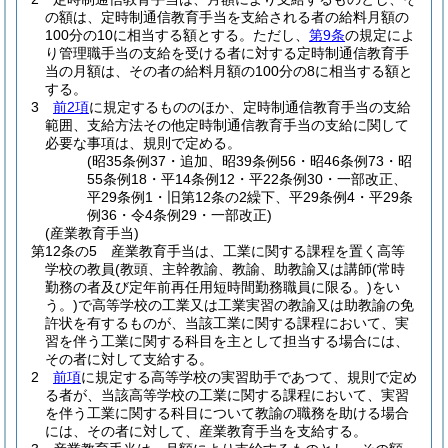
の額は、定時制通信教育手当を支給される者の給料月額の
100分の10に相当する額とする。
ただし、
第9条
の規定によ
り管理職手当の支給を受ける者に対する定時制通信教育手
当の月額は、その者の給料月額の100分の8に相当する額と
する。
3
前2項
に規定するもののほか、定時制通信教育手当の支給
範囲、支給方法その他定時制通信教育手当の支給に関して
必要な事項は、規則で定める。
(昭35条例37・追加、昭39条例56・昭46条例73・昭
55条例18・平14条例12・平22条例30・一部改正、
平29条例1・旧第12条の2繰下、平29条例4・平29条
例36・令4条例29・一部改正)
(産業教育手当)
第12条の5
産業教育手当は、工業に関する課程を置く高等
学校の教員
(教頭、主幹教諭、教諭、助教諭又は講師
(常時
勤務の者及び定年前再任用短時間勤務職員に限る。)
をい
う。)
で高等学校の工業又は工業実習の教諭又は助教諭の免
許状を有するものが、当該工業に関する課程において、実
習を伴う工業に関する科目を主として担当する場合には、
その者に対して支給する。
2
前項
に規定する高等学校の実習助手であつて、規則で定め
る者が、当該高等学校の工業に関する課程において、実習
を伴う工業に関する科目について教諭の職務を助ける場合
には、その者に対して、産業教育手当を支給する。