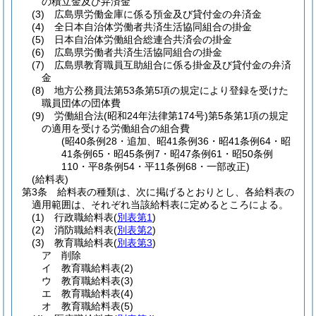
の積立金及び弁済金
(3)
広島県労働金庫に係る預金及び貸付金の弁済金
(4)
全日本自治体労働者共済生活協同組合の掛金
(5)
日本自治体労働組合総連合共済会の掛金
(6)
広島県労働者共済生活協同組合の掛金
(7)
広島県教育職員互助組合に係る掛金及び貸付金の弁済
金
(8)
地方公務員法第53条第5項の規定により登録を受けた
職員団体の団体費
(9)
労働組合法
(昭和24年法律第174号)
第5条第1項の規定
の適用を受ける労働組合の組合費
(昭40条例28・追加、昭41条例36・昭41条例64・昭
41条例65・昭45条例7・昭47条例61・昭50条例
110・平8条例54・平11条例68・一部改正)
(給料表)
第3条
給料表の種類は、次に掲げるとおりとし、各給料表の
適用範囲は、それぞれ当該給料表に定めるところによる。
(1)
行政職給料表
(
別表第1
)
(2)
消防職給料表
(
別表第2
)
(3)
教育職給料表
(
別表第3
)
ア
削除
イ
教育職給料表
(2)
ウ
教育職給料表
(3)
エ
教育職給料表
(4)
オ
教育職給料表
(5)