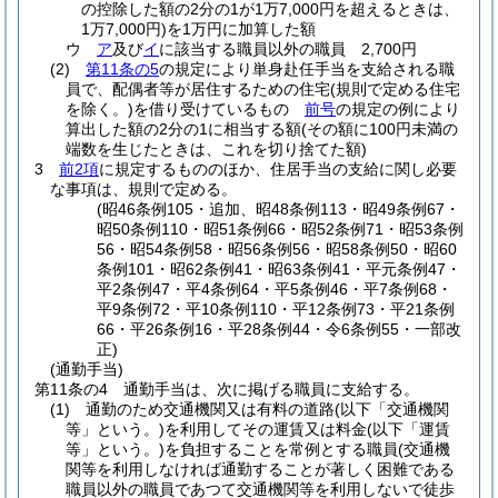
の控除した額の2分の1が1万7,000円を超えるときは、
1万7,000円)
を1万円に加算した額
ウ
ア
及び
イ
に該当する職員以外の職員 2,700円
(2)
第11条の5
の規定により単身赴任手当を支給される職
員で、配偶者等が居住するための住宅
(規則で定める住宅
を除く。)
を借り受けているもの
前号
の規定の例により
算出した額の2分の1に相当する額
(その額に100円未満の
端数を生じたときは、これを切り捨てた額)
3
前2項
に規定するもののほか、住居手当の支給に関し必要
な事項は、規則で定める。
(昭46条例105・追加、昭48条例113・昭49条例67・
昭50条例110・昭51条例66・昭52条例71・昭53条例
56・昭54条例58・昭56条例56・昭58条例50・昭60
条例101・昭62条例41・昭63条例41・平元条例47・
平2条例47・平4条例64・平5条例46・平7条例68・
平9条例72・平10条例110・平12条例73・平21条例
66・平26条例16・平28条例44・令6条例55・一部改
正)
(通勤手当)
第11条の4
通勤手当は、次に掲げる職員に支給する。
(1)
通勤のため交通機関又は有料の道路
(以下「交通機関
等」という。)
を利用してその運賃又は料金
(以下「運賃
等」という。)
を負担することを常例とする職員
(交通機
関等を利用しなければ通勤することが著しく困難である
職員以外の職員であつて交通機関等を利用しないで徒歩