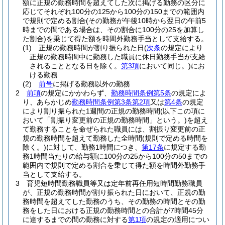
額に正規の勤務時間を超えてした次に掲げる勤務の区分に
応じてそれぞれ100分の125から100分の150までの範囲内
で規則で定める割合
(その勤務が午後10時から翌日の午前5
時までの間である場合は、その割合に100分の25を加算し
た割合)
を乗じて得た額を時間外勤務手当として支給する。
(1)
正規の勤務時間が割り振られた日
(
次条
の規定により
正規の勤務時間中に勤務した職員に休日勤務手当が支給
されることとなる日を除く。
第3項
において同じ。)
にお
ける勤務
(2)
前号
に掲げる勤務以外の勤務
2
前項
の規定にかかわらず、
勤務時間条例第5条
の規定によ
り、あらかじめ
勤務時間条例第3条第2項
又は
第4条
の規定
により割り振られた1週間の正規の勤務時間
(以下この項に
おいて「割振り変更前の正規の勤務時間」という。)
を超え
て勤務することを命ぜられた職員には、割振り変更前の正
規の勤務時間を超えて勤務した全時間
(規則で定める時間を
除く。)
に対して、勤務1時間につき、
第17条
に規定する勤
務1時間当たりの給与額に100分の25から100分の50までの
範囲内で規則で定める割合を乗じて得た額を時間外勤務手
当として支給する。
3
育児短時間勤務職員等又は定年前再任用短時間勤務職員
が、正規の勤務時間が割り振られた日において、正規の勤
務時間を超えてした勤務のうち、その勤務の時間とその勤
務をした日における正規の勤務時間との合計が7時間45分
に達するまでの間の勤務に対する
第1項
の規定の適用につい