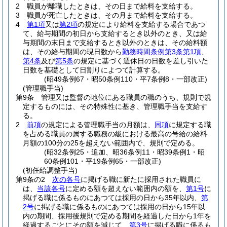
2
職員が離職したときは、その日まで給料を支給する。
3
職員が死亡したときは、その月まで給料を支給する。
4
第1項
又は
第2項
の規定により給料を支給する場合であつ
て、給与期間の初日から支給するとき以外のとき、又は給
与期間の末日まで支給するとき以外のときは、その給料額
は、その給与期間の現日数から
勤務時間条例第3条第1項
、
第4条
及び
第5条
の規定に基づく週休日の日数を差し引いた
日数を基礎として日割りによつて計算する。
(昭49条例67・昭50条例110・平7条例8・一部改正)
(管理職手当)
第9条
管理又は監督の地位にある職員の職のうち、規則で規
定するものには、その特殊性に基き、管理職手当を支給す
る。
2
前項
の規定による管理職手当の月額は、
同項
に規定する職
を占める職員の属する職務の級における最高の号給の給料
月額の100分の25を超えない範囲内で、規則で定める。
(昭32条例25・追加、昭36条例11・昭39条例1・昭
60条例101・平19条例65・一部改正)
(初任給調整手当)
第9条の2
次の各号
に掲げる職に新たに採用された職員に
は、
当該各号
に定める額を超えない範囲内の額を、
第1号
に
掲げる職に係るものにあつては採用の日から35年以内、
第
2号
に掲げる職に係るものにあつては採用の日から15年以
内の期間、採用後規則で定める期間を経過した日から1年を
経過するごとにその額を減じて、
第3号
に掲げる職に係るも