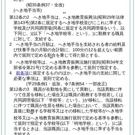
(昭35条例37・全改)
(へき地手当等)
❜❜
第12条の2
へき地手当は、
地教育振興法
(昭和29年法律
へき
第143号)
第2条に規定するへき地学校並びにこれに準ずる
学校及び共同調理場
(同条に規定する共同調理場をいう。以
下同じ。)
(以下「へき地学校等」という。)
に勤務する職員
に対して、支給する。
2
へき地手当の月額は、へき地手当を支給される者の給料及
び扶養手当の月額の合計額に、100分の12を超えない範囲
内で規則で定める割合を乗じて得た額とする。
❜❜
3
へき地学校等は、
地教育振興法施行規則
(昭和34年文
へき
部省令第21号)
で定める基準を参酌して規則で指定する。
4
前各項
に規定するもののほか、へき地手当の支給に関して
必要な事項は、規則で定める。
(平29条例1・追加、令7条例54・一部改正)
第12条の3
職員が在勤地を異にして異動し、当該異動に伴
つて住居を移転した場合又は職員の勤務する学校若しくは
共同調理場
(以下「学校等」という。)
が移転し、当該移転
に伴つて職員が住居を移転した場合において、当該異動の
直後に勤務する学校等又はその移転した学校等がへき地学
❜❜
校等又は
地教育振興法施行規則で定める基準を参酌し
へき
て規則で指定する学校等
(以下「特地学校」という。)
に該
当するときは、当該職員には、へき地手当に準ずる手当を
支給する。