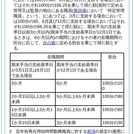
てはそれぞれ100分の106.25を乗じて得た額
(規則で定める
管理又は監督の地位にある職員
(
第20条
において「特定管理
職員」という。)
にあつては、3月に支給する場合において
は100分の40、6月及び12月に支給する場合においてはそれ
ぞれ100分の86.25を乗じて得た額)
に、期末手当の支給基
準日以前3か月以内
(期末手当の支給基準日が12月1日であ
るときは、6か月以内)
の期間におけるその者の在職期間の
区分に応じて、
次の表
に定める割合を乗じて得た額とす
る。
在職期間
割合
期末手当の支給基準日
期末手当の支給基準日
が3月1日又は6月1日
が12月1日である場合
である場合
3か月
6か月
100分の10
0
2か月15日以上3か月
5か月以上6か月未満
100分の80
未満
1か月15日以上2か月1
3か月以上5か月未満
100分の60
5日未満
1か月15日未満
3か月未満
100分の30
3
定年前再任用短時間勤務職員に対する
前項
の規定の適用に