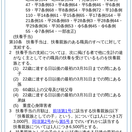
47・平3条例63・平4条例64・平5条例46・平6条例
59・平7条例68・平8条例54・平9条例72・平10条例
110・平14条例61・平15条例65・平17条例164・平
21条例16・平26条例69・平28条例3・平28条例44・
平29条例36・平30条例53・令5条例45・令6条例
55・令7条例54・一部改正)
(扶養手当)
第10条
扶養手当は、扶養親族のある職員のすべてに対して
支給する。
2
扶養手当の支給については、次に掲げる者で他に生計の途
がなく主としてその職員の扶養を受けているものを扶養親
族とする。
(1)
22歳に達する日以後の最初の3月31日までの間にある
子
(2)
22歳に達する日以後の最初の3月31日までの間にある
孫
(3)
60歳以上の父母及び祖父母
(4)
22歳に達する日以後の最初の3月31日までの間にある
弟妹
(5)
重度心身障害者
3
扶養手当の月額は、
前項第1号
に該当する扶養親族
(以下
「扶養親族としての子」という。)
については1人につき1万
3,000円、
同項第2号
から
第5号
までのいずれかに該当する
扶養親族については1人につき6,500円とする。