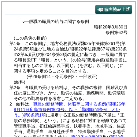
○一般職の職員の給与に関する条例
昭和26年3月30日
条例第62号
(この条例の目的)
第1条
この条例は、地方公務員法
(昭和25年法律第261号)
第
24条第5項並びに地方自治法
(昭和22年法律第67号)
第203条
の2第5項及び第204条第3項の規定に基づき、一般職に属す
る職員
(以下「職員」という。)
の給与
(費用弁償
(通勤手当に
相当するものに限る。以下同じ。)
を含む。以下同じ。)
に
関する事項を定めることを目的とする。
(平28条例14・令元条例2・一部改正)
(給料)
第2条
各職員の受ける給料は、その職務の複雑、困難及び責
任の度に基づき、かつ、勤労の強度、勤務時間、勤労環境
その他の勤務条件を考慮して定める。
2
給料は、
職員の勤務時間、休暇等に関する条例
(昭和26年
8月11日広島市条例第23号。以下「勤務時間条例」とい
う。)
第8条第1項
に規定する正規の勤務時間
(以下単に「正
規の勤務時間」という。)
による勤務に対する報酬であつて
管理職手当、初任給調整手当、扶養手当、地域手当、住居
手当、通勤手当、単身赴任手当、特殊勤務手当、へき地手