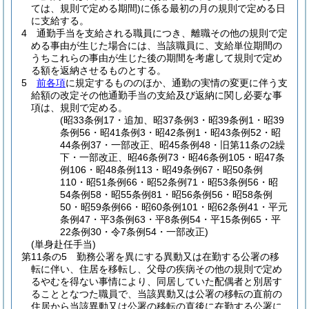
ては、規則で定める期間)
に係る最初の月の規則で定める日
に支給する。
4
通勤手当を支給される職員につき、離職その他の規則で定
める事由が生じた場合には、当該職員に、支給単位期間の
うちこれらの事由が生じた後の期間を考慮して規則で定め
る額を返納させるものとする。
5
前各項
に規定するもののほか、通勤の実情の変更に伴う支
給額の改定その他通勤手当の支給及び返納に関し必要な事
項は、規則で定める。
(昭33条例17・追加、昭37条例3・昭39条例1・昭39
条例56・昭41条例3・昭42条例1・昭43条例52・昭
44条例37・一部改正、昭45条例48・旧第11条の2繰
下・一部改正、昭46条例73・昭46条例105・昭47条
例106・昭48条例113・昭49条例67・昭50条例
110・昭51条例66・昭52条例71・昭53条例56・昭
54条例58・昭55条例81・昭56条例56・昭58条例
50・昭59条例66・昭60条例101・昭62条例41・平元
条例47・平3条例63・平8条例54・平15条例65・平
22条例30・令7条例54・一部改正)
(単身赴任手当)
第11条の5
勤務公署を異にする異動又は在勤する公署の移
転に伴い、住居を移転し、父母の疾病その他の規則で定め
るやむを得ない事情により、同居していた配偶者と別居す
ることとなつた職員で、当該異動又は公署の移転の直前の
住居から当該異動又は公署の移転の直後に在勤する公署に