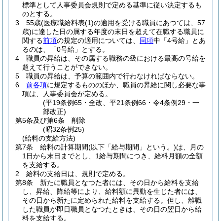
標準として人事委員会規則で定める基準に従い決定するも
のとする。
3
55歳
(医療職給料表
(1)
の適用を受ける職員にあつては、57
歳)
に達した日の属する年度の末日を超えて在職する職員に
関する
前項
の規定の適用については、
同項
中「4号給」とあ
るのは、「0号給」とする。
4
職員の昇給は、その属する職務の級における最高の号給を
超えて行うことができない。
5
職員の昇給は、予算の範囲内で行わなければならない。
6
前各項
に規定するもののほか、職員の昇給に関し必要な事
項は、人事委員会が定める。
(平19条例65・全改、平21条例66・令4条例29・一
部改正)
第5条及び第6条
削除
(昭32条例25)
(給料の支給方法)
第7条
給料の計算期間
(以下「給与期間」という。)
は、月の
1日から末日までとし、1給与期間につき、給料月額の全額
を支給する。
2
給料の支給日は、規則で定める。
第8条
新たに職員となつた者には、その日から給料を支給
し、昇給、降給等により、給料額に異動を生じた者には、
その日から新たに定められた給料を支給する。
但し、離職
した職員が即日職員となつたときは、その日の翌日から給
料を支給する。