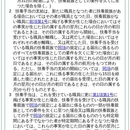
月31日の経過により、扶養親族としての要件を欠くに至
つた場合を除く。)
2
扶養手当の支給は、新たに職員となつた者に扶養親族があ
る場合においてはその者が職員となつた日、扶養親族がな
い職員に
前項第1号
に掲げる事実が生じた場合においてはそ
の事実が生じた日の属する月の翌月
(これらの日が月の初日
であるときは、その日の属する月)
から開始し、扶養手当を
受けている職員が離職し、又は死亡した場合においてはそ
れぞれその者が離職し、又は死亡した日、扶養手当を受け
ている職員の扶養親族で
同項
の規定による届出に係るもの
のすべてが扶養親族としての要件を欠くに至つた場合にお
いてはその事実が生じた日の属する月
(これらの日が月の初
日であるときは、その日の属する月の前月)
をもつて終わ
る。
ただし、扶養手当の支給の開始については、
同項
の規
定による届出が、これに係る事実の生じた日から15日を経
過した後にされたときは、その届出を受理した日の属する
月の翌月
(その日が月の初日であるときは、その日の属する
月)
から行うものとする。
3
扶養手当は、これを受けている職員に更に
第1項第1号
に
掲げる事実が生じた場合、扶養手当を受けている職員の扶
養親族で
同項
の規定による届出に係るものの一部が扶養親
族としての要件を欠くに至つた場合又は職員の扶養親族と
しての子で
同項
の規定による届出に係るもののうち特定期
間にある子でなかつた者が特定期間にある子となつた場合
においては、これらの事実が生じた日の属する月の翌月
(こ