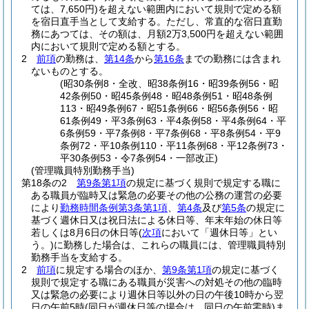
ては、7,650円)
を超えない範囲内において規則で定める額
を宿日直手当として支給する。
ただし、常直的な宿日直勤
務にあつては、その額は、月額2万3,500円を超えない範囲
内において規則で定める額とする。
2
前項
の勤務は、
第14条
から
第16条
までの勤務には含まれ
ないものとする。
(昭30条例8・全改、昭38条例16・昭39条例56・昭
42条例50・昭45条例48・昭48条例51・昭48条例
113・昭49条例67・昭51条例66・昭56条例56・昭
61条例49・平3条例63・平4条例58・平4条例64・平
6条例59・平7条例8・平7条例68・平8条例54・平9
条例72・平10条例110・平11条例68・平12条例73・
平30条例53・令7条例54・一部改正)
(管理職員特別勤務手当)
第18条の2
第9条第1項
の規定に基づく規則で規定する職に
ある職員が臨時又は緊急の必要その他の公務の運営の必要
により
勤務時間条例第3条第1項
、
第4条
及び
第5条
の規定に
基づく週休日又は祝日法による休日等、年末年始の休日等
若しくは8月6日の休日等
(
次項
において「週休日等」とい
う。)
に勤務した場合は、これらの職員には、管理職員特別
勤務手当を支給する。
2
前項
に規定する場合のほか、
第9条第1項
の規定に基づく
規則で規定する職にある職員が災害への対処その他の臨時
又は緊急の必要により週休日等以外の日の午後10時から翌
日の午前5時
(同日が週休日等の場合は、同日の午前零時)
ま