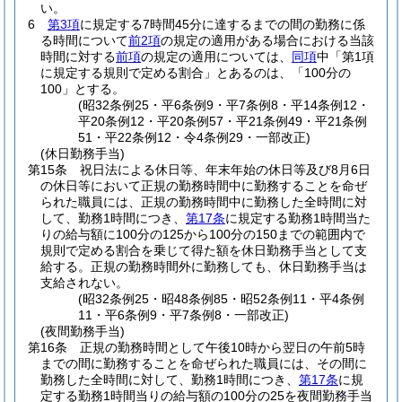
い。
6
第3項
に規定する7時間45分に達するまでの間の勤務に係
る時間について
前2項
の規定の適用がある場合における当該
時間に対する
前項
の規定の適用については、
同項
中「第1項
に規定する規則で定める割合」とあるのは、「100分の
100」とする。
(昭32条例25・平6条例9・平7条例8・平14条例12・
平20条例12・平20条例57・平21条例49・平21条例
51・平22条例12・令4条例29・一部改正)
(休日勤務手当)
第15条
祝日法による休日等、年末年始の休日等及び8月6日
の休日等において正規の勤務時間中に勤務することを命ぜ
られた職員には、正規の勤務時間中に勤務した全時間に対
して、勤務1時間につき、
第17条
に規定する勤務1時間当た
りの給与額に100分の125から100分の150までの範囲内で
規則で定める割合を乗じて得た額を休日勤務手当として支
給する。
正規の勤務時間外に勤務しても、休日勤務手当は
支給されない。
(昭32条例25・昭48条例85・昭52条例11・平4条例
11・平6条例9・平7条例8・一部改正)
(夜間勤務手当)
第16条
正規の勤務時間として午後10時から翌日の午前5時
までの間に勤務することを命ぜられた職員には、その間に
勤務した全時間に対して、勤務1時間につき、
第17条
に規
定する勤務1時間当りの給与額の100分の25を夜間勤務手当