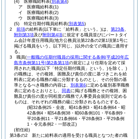
(4)
医療職給料表
(
別表第4
)
ア
医療職給料表
(1)
イ
医療職給料表
(2)
ウ
医療職給料表
(3)
(5)
特定任期付職員給料表
(
別表第5
)
2
前項
の給料表
(以下単に「給料表」という。)
は、
第23条
、
附則第3項
及び
附則第4項
に規定する職員並びにパートタイ
ム会計年度任用職員
(地方公務員法第22条の2第1項第1号に
掲げる職員をいう。以下同じ。)
以外の全ての職員に適用す
る。
3
職員
(
一般職の任期付職員の採用に関する条例
(平成20年広
島市条例第11号)
第2条第1項
の規定により任期を定めて採
用された職員
(以下「特定任期付職員」という。)
を除く。)
の職務は、その複雑、困難及び責任の度に基づきこれを給
料表に定める職務の級に分類するものとし、その分類の基
準となるべき職務の内容は、
別表第6
に定める級別基準職務
表に定めるとおりとし、
同表
に掲げる職務とその複雑、困
難及び責任の度が同程度の職務で人事委員会規則で定める
ものは、それぞれの職務の級に分類されるものとする。
(昭32条例25・全改、昭41条例3・昭41条例64・昭
42条例4・昭54条例38・昭60条例101・平6条例9・
平20条例11・平21条例66・平28条例3・平29条例
1・令元条例2・一部改正)
(初任給)
第3条の2
新たに給料表の適用を受ける職員となつた者の職