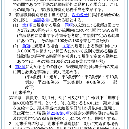
での間であつて正規の勤務時間外に勤務した場合は、これ
らの職員には、管理職員特別勤務手当を支給する。
3
管理職員特別勤務手当の額は、
次の各号
に掲げる場合の区
分に応じ、
当該各号
に定める額とする。
(1)
第1項
に規定する場合
同項
の規定による勤務1回につ
き1万2,000円を超えない範囲内において規則で定める額
(当該勤務に従事する時間等を考慮して規則で定める勤務
にあつては、その額に100分の150を乗じて得た額)
(2)
前項
に規定する場合
同項
の規定による勤務1回につ
き6,000円を超えない範囲内において規則で定める額
(当
該勤務に従事する時間等を考慮して規則で定める勤務に
あつては、その額に100分の150を乗じて得た額)
4
前3項
に定めるもののほか、管理職員特別勤務手当の支給
に関し必要な事項は、規則で定める。
(平4条例11・追加、平6条例59・平7条例8・平10条
例18・平21条例66・平28条例3・令6条例55・一部
改正)
(期末手当)
第19条
職員で、3月1日、6月1日及び12月1日
(以下「期末手
当の支給基準日」という。)
に在職するものには、期末手当
を支給する。
期末手当の支給基準日前1か月以内に退職し、
又は死亡した職員
(
第22条第6項
の規定の適用を受ける職員
及び規則で定める職員を除く。)
についても、同様とする。
2
期末手当の額は、期末手当基礎額に、3月に支給する場合
においては100分の40、6月及び12月に支給する場合におい