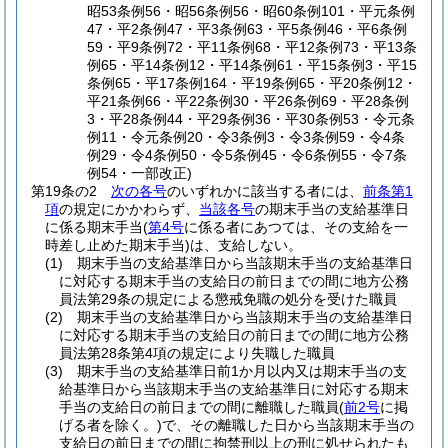
昭53条例56・昭56条例56・昭60条例101・平元条例
47・平2条例47・平3条例63・平5条例46・平6条例
59・平9条例72・平11条例68・平12条例73・平13条
例65・平14条例12・平14条例61・平15条例3・平15
条例65・平17条例164・平19条例65・平20条例12・
平21条例66・平22条例30・平26条例69・平28条例
3・平28条例44・平29条例36・平30条例53・令元条
例11・令元条例20・令3条例3・令3条例59・令4条
例29・令4条例50・令5条例45・令6条例55・令7条
例54・一部改正)
第19条の2
次の各号
のいずれかに該当する者には、
前条第1
項
の規定にかかわらず、
当該各号
の期末手当の支給基準日
に係る期末手当
(
第4号
に係る者にあつては、その支給を一
時差し止めた期末手当)
は、支給しない。
(1)
期末手当の支給基準日から当該期末手当の支給基準日
に対応する期末手当の支給日の前日までの間に地方公務
員法第29条の規定による懲戒免職の処分を受けた職員
(2)
期末手当の支給基準日から当該期末手当の支給基準日
に対応する期末手当の支給日の前日までの間に地方公務
員法第28条第4項の規定により失職した職員
(3)
期末手当の支給基準日前1か月以内又は期末手当の支
給基準日から当該期末手当の支給基準日に対応する期末
手当の支給日の前日までの間に離職した職員
(
前2号
に掲
げる者を除く。)
で、その離職した日から当該期末手当の
支給日の前日までの間に拘禁刑以上の刑に処せられたも