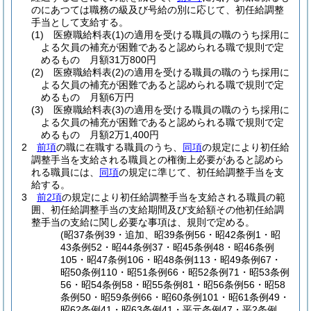
のにあつては職務の級及び号給の別に応じて、初任給調整
手当として支給する。
(1)
医療職給料表
(1)
の適用を受ける職員の職のうち採用に
よる欠員の補充が困難であると認められる職で規則で定
めるもの 月額31万800円
(2)
医療職給料表
(2)
の適用を受ける職員の職のうち採用に
よる欠員の補充が困難であると認められる職で規則で定
めるもの 月額6万円
(3)
医療職給料表
(3)
の適用を受ける職員の職のうち採用に
よる欠員の補充が困難であると認められる職で規則で定
めるもの 月額2万1,400円
2
前項
の職に在職する職員のうち、
同項
の規定により初任給
調整手当を支給される職員との権衡上必要があると認めら
れる職員には、
同項
の規定に準じて、初任給調整手当を支
給する。
3
前2項
の規定により初任給調整手当を支給される職員の範
囲、初任給調整手当の支給期間及び支給額その他初任給調
整手当の支給に関し必要な事項は、規則で定める。
(昭37条例39・追加、昭39条例56・昭42条例1・昭
43条例52・昭44条例37・昭45条例48・昭46条例
105・昭47条例106・昭48条例113・昭49条例67・
昭50条例110・昭51条例66・昭52条例71・昭53条例
56・昭54条例58・昭55条例81・昭56条例56・昭58
条例50・昭59条例66・昭60条例101・昭61条例49・
昭62条例41・昭63条例41・平元条例47・平2条例