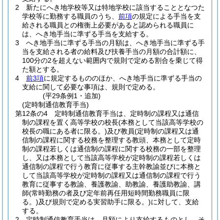
2
新たにへき地学校等又は特地学校に該当することとなつた
学校等に勤務する職員のうち、
前項
の規定による手当を支
給される職員との権衡上必要があると認められる職員に
は、へき地手当に準ずる手当を支給する。
3
へき地手当に準ずる手当の月額は、へき地手当に準ずる手
当を支給される者の給料及び扶養手当の月額の合計額に、
100分の2を超えない範囲内で規則で定める割合を乗じて得
た額とする。
4
前3項
に規定するもののほか、へき地手当に準ずる手当の
支給に関して必要な事項は、規則で定める。
(平29条例1・追加)
(定時制通信教育手当)
第12条の4
定時制通信教育手当は、定時制の課程又は通信
制の課程を置く高等学校の校長
(本務として当該高等学校の
校長の職にある者に限る。)
及び教員
(定時制の課程又は通
信制の課程に関する校務を整理する教頭、本務として定時
制の課程若しくは通信制の課程に関する校務の一部を整理
し、又は本務として当該高等学校が定時制の課程若しくは
通信制の課程で行う教育に従事する主幹教諭並びに本務と
して当該高等学校が定時制の課程又は通信制の課程で行う
教育に従事する教諭、養護教諭、助教諭、養護助教諭、講
師
(常時勤務の者及び定年前再任用短時間勤務職員に限
る。)
及び規則で定める実習助手に限る。)
に対して、支給
する。
2
定時制通信教育手当は、月額により支給するものとし、そ