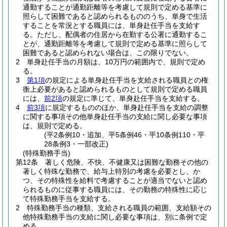
通勤することが通勤距離等を考慮して規則で定める基準に
照らして困難であると認められるもののうち、単身で生活
することを常況とする職員には、単身赴任手当を支給す
る。
ただし、配偶者の住居から在勤する公署に通勤するこ
とが、通勤距離等を考慮して規則で定める基準に照らして
困難であると認められない場合は、この限りでない。
2
単身赴任手当の月額は、10万円の範囲内で、規則で定め
る。
3
第1項
の規定による単身赴任手当を支給される職員との権
衡上必要があると認められるものとして規則で定める職員
には、
前2項
の規定に準じて、単身赴任手当を支給する。
4
前3項
に規定するもののほか、単身赴任手当を支給の調整
に関する事項その他単身赴任手当の支給に関し必要な事項
は、規則で定める。
(平2条例10・追加、平5条例46・平10条例110・平
28条例3・一部改正)
(特殊勤務手当)
第12条
著しく危険、不快、不健康又は困難な勤務その他の
著しく特殊な勤務で、給与上特別の考慮を必要とし、か
つ、その特殊性を給料で考慮することが適当でないと認め
られるものに従事する職員には、その勤務の特殊性に応じ
て特殊勤務手当を支給する。
2
特殊勤務手当の種類、支給される職員の範囲、支給額その
他特殊勤務手当の支給に関し必要な事項は、別に条例で定
める。