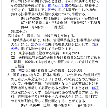
れらの日が月の初日であるときは、その日の属する月)
から
その支給額を改定する。
前項ただし書
の規定は、扶養手当
を受けている職員に更に
同号
に掲げる事実が生じた場合に
おける扶養手当の支給額の改定について準用する。
(昭32条例25・昭41条例3・昭44条例37・昭49条例
67・昭50条例110・平5条例46・平9条例72・平28条
例44・令6条例55・一部改正)
(地域手当)
第11条の2
職員には、地域手当を支給する。
2
地域手当の月額は、給料、管理職手当及び扶養手当の月額
の合計額に、
次の各号
に掲げる職員の区分に応じて、
当該
各号
に掲げる割合を乗じて得た額とする。
(1)
東京事務所に勤務する職員 100分の20
(2)
医療職給料表
(1)
の適用を受ける職員又は規則で定める
職員 100分の16を超えない範囲内において規則で定め
る割合
(3)
前2号
に掲げる職員以外の職員 100分の8
3
国又は他の地方公共団体に勤務していた者その他規則で定
める者が人事交流等により引き続いて職員となつた場合に
おいて、任用の事情、当該職員となつた日の前日における
勤務地等を考慮して必要があると認められるときは、
前項
の規定にかかわらず、当該職員に係る地域手当の額は、給
料、管理職手当及び扶養手当の月額の合計額に、規則で定
める支給割合を乗じて得た額とすることができる。
(昭45条例48・追加、昭46条例105・昭47条例106・