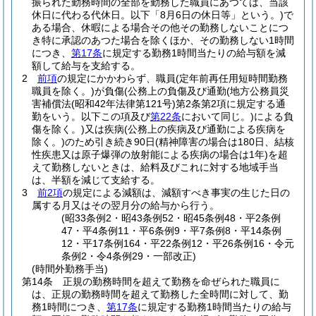
振られた勤務時間の全部を勤務した職員にあつては、当該
休日に代わる代休日。以下「8月6日の休日等」という。)
で
ある場合、休暇による場合その他その勤務しないことにつ
き特に承認のあつた場合を除くほか、その勤務しない1時間
につき、
第17条
に規定する勤務1時間当たりの給与額を減
額して給与を支給する。
2
前項
の規定にかかわらず、職員
(定年前再任用短時間勤務
職員を除く。)
が負傷
(公務上の負傷及び通勤
(地方公務員災
害補償法
(昭和42年法律第121号)
第2条第2項に規定する通
勤をいう。以下この項及び
第22条
において同じ。)
による負
傷を除く。)
又は疾病
(公務上の疾病及び通勤による疾病を
除く。)
のため引き続き90日
(精神障害の場合は180日、結核
性疾患又は原子爆弾の放射能による疾病の場合は1年)
を超
えて勤務しないときは、給料及びこれに対する地域手当
は、半額を減じて支給する。
3
前2項
の規定による減額は、減額すべき事実の生じた日の
属する月又はその翌月分の給与から行う。
(昭33条例2・昭43条例52・昭45条例48・平2条例
47・平4条例11・平6条例9・平7条例8・平14条例
12・平17条例164・平22条例12・平26条例16・令元
条例2・令4条例29・一部改正)
(時間外勤務手当)
第14条
正規の勤務時間を超えて勤務を命ぜられた職員に
は、正規の勤務時間を超えて勤務した全時間に対して、勤
務1時間につき、
第17条
に規定する勤務1時間当たりの給与