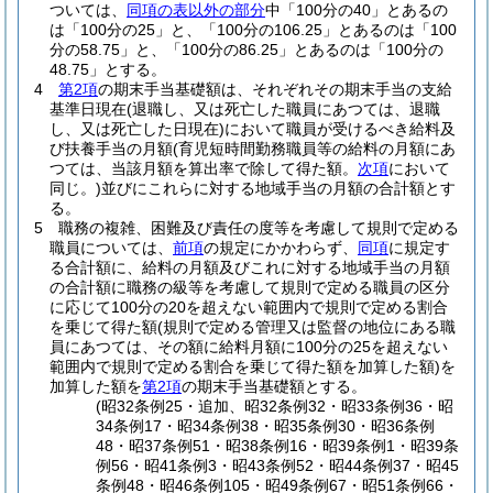
ついては、
同項の表以外の部分
中「100分の40」とあるの
は「100分の25」と、「100分の106.25」とあるのは「100
分の58.75」と、「100分の86.25」とあるのは「100分の
48.75」とする。
4
第2項
の期末手当基礎額は、それぞれその期末手当の支給
基準日現在
(退職し、又は死亡した職員にあつては、退職
し、又は死亡した日現在)
において職員が受けるべき給料及
び扶養手当の月額
(育児短時間勤務職員等の給料の月額にあ
つては、当該月額を算出率で除して得た額。
次項
において
同じ。)
並びにこれらに対する地域手当の月額の合計額とす
る。
5
職務の複雑、困難及び責任の度等を考慮して規則で定める
職員については、
前項
の規定にかかわらず、
同項
に規定す
る合計額に、給料の月額及びこれに対する地域手当の月額
の合計額に職務の級等を考慮して規則で定める職員の区分
に応じて100分の20を超えない範囲内で規則で定める割合
を乗じて得た額
(規則で定める管理又は監督の地位にある職
員にあつては、その額に給料月額に100分の25を超えない
範囲内で規則で定める割合を乗じて得た額を加算した額)
を
加算した額を
第2項
の期末手当基礎額とする。
(昭32条例25・追加、昭32条例32・昭33条例36・昭
34条例17・昭34条例38・昭35条例30・昭36条例
48・昭37条例51・昭38条例16・昭39条例1・昭39条
例56・昭41条例3・昭43条例52・昭44条例37・昭45
条例48・昭46条例105・昭49条例67・昭51条例66・