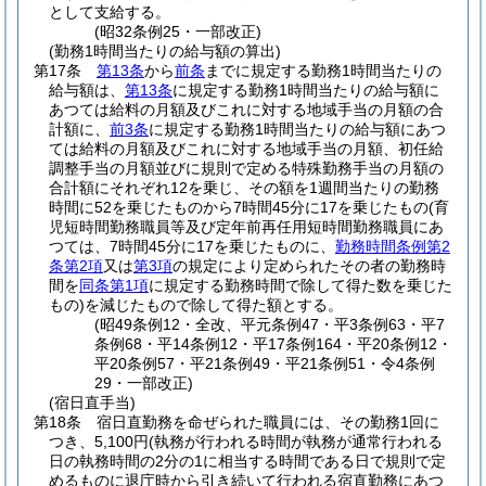
として支給する。
(昭32条例25・一部改正)
(勤務1時間当たりの給与額の算出)
第17条
第13条
から
前条
までに規定する勤務1時間当たりの
給与額は、
第13条
に規定する勤務1時間当たりの給与額に
あつては給料の月額及びこれに対する地域手当の月額の合
計額に、
前3条
に規定する勤務1時間当たりの給与額にあつ
ては給料の月額及びこれに対する地域手当の月額、初任給
調整手当の月額並びに規則で定める特殊勤務手当の月額の
合計額にそれぞれ12を乗じ、その額を1週間当たりの勤務
時間に52を乗じたものから7時間45分に17を乗じたもの
(育
児短時間勤務職員等及び定年前再任用短時間勤務職員にあ
つては、7時間45分に17を乗じたものに、
勤務時間条例第2
条第2項
又は
第3項
の規定により定められたその者の勤務時
間を
同条第1項
に規定する勤務時間で除して得た数を乗じた
もの)
を減じたもので除して得た額とする。
(昭49条例12・全改、平元条例47・平3条例63・平7
条例68・平14条例12・平17条例164・平20条例12・
平20条例57・平21条例49・平21条例51・令4条例
29・一部改正)
(宿日直手当)
第18条
宿日直勤務を命ぜられた職員には、その勤務1回に
つき、5,100円
(執務が行われる時間が執務が通常行われる
日の執務時間の2分の1に相当する時間である日で規則で定
めるものに退庁時から引き続いて行われる宿直勤務にあつ