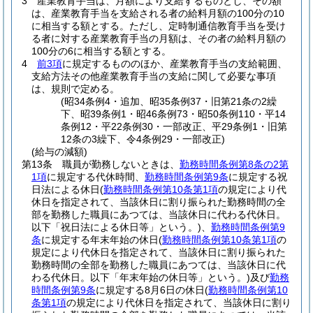
3
産業教育手当は、月額により支給するものとし、その額
は、産業教育手当を支給される者の給料月額の100分の10
に相当する額とする。
ただし、定時制通信教育手当を受け
る者に対する産業教育手当の月額は、その者の給料月額の
100分の6に相当する額とする。
4
前3項
に規定するもののほか、産業教育手当の支給範囲、
支給方法その他産業教育手当の支給に関して必要な事項
は、規則で定める。
(昭34条例4・追加、昭35条例37・旧第21条の2繰
下、昭39条例1・昭46条例73・昭50条例110・平14
条例12・平22条例30・一部改正、平29条例1・旧第
12条の3繰下、令4条例29・一部改正)
(給与の減額)
第13条
職員が勤務しないときは、
勤務時間条例第8条の2第
1項
に規定する代休時間、
勤務時間条例第9条
に規定する祝
日法による休日
(
勤務時間条例第10条第1項
の規定により代
休日を指定されて、当該休日に割り振られた勤務時間の全
部を勤務した職員にあつては、当該休日に代わる代休日。
以下「祝日法による休日等」という。)
、
勤務時間条例第9
条
に規定する年末年始の休日
(
勤務時間条例第10条第1項
の
規定により代休日を指定されて、当該休日に割り振られた
勤務時間の全部を勤務した職員にあつては、当該休日に代
わる代休日。以下「年末年始の休日等」という。)
及び
勤務
時間条例第9条
に規定する8月6日の休日
(
勤務時間条例第10
条第1項
の規定により代休日を指定されて、当該休日に割り