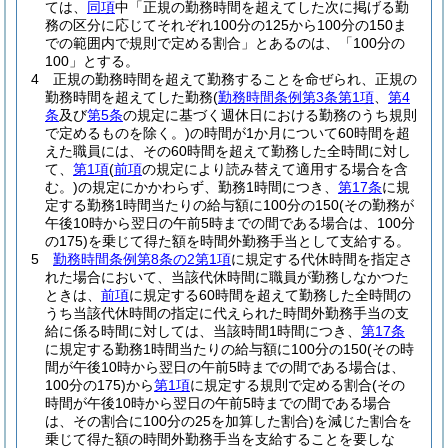
ては、
同項
中「正規の勤務時間を超えてした次に掲げる勤
務の区分に応じてそれぞれ100分の125から100分の150ま
での範囲内で規則で定める割合」とあるのは、「100分の
100」とする。
4
正規の勤務時間を超えて勤務することを命ぜられ、正規の
勤務時間を超えてした勤務
(
勤務時間条例第3条第1項
、
第4
条
及び
第5条
の規定に基づく週休日における勤務のうち規則
で定めるものを除く。)
の時間が1か月について60時間を超
えた職員には、その60時間を超えて勤務した全時間に対し
て、
第1項
(
前項
の規定により読み替えて適用する場合を含
む。)
の規定にかかわらず、勤務1時間につき、
第17条
に規
定する勤務1時間当たりの給与額に100分の150
(その勤務が
午後10時から翌日の午前5時までの間である場合は、100分
の175)
を乗じて得た額を時間外勤務手当として支給する。
5
勤務時間条例第8条の2第1項
に規定する代休時間を指定さ
れた場合において、当該代休時間に職員が勤務しなかつた
ときは、
前項
に規定する60時間を超えて勤務した全時間の
うち当該代休時間の指定に代えられた時間外勤務手当の支
給に係る時間に対しては、当該時間1時間につき、
第17条
に規定する勤務1時間当たりの給与額に100分の150
(その時
間が午後10時から翌日の午前5時までの間である場合は、
100分の175)
から
第1項
に規定する規則で定める割合
(その
時間が午後10時から翌日の午前5時までの間である場合
は、その割合に100分の25を加算した割合)
を減じた割合を
乗じて得た額の時間外勤務手当を支給することを要しな