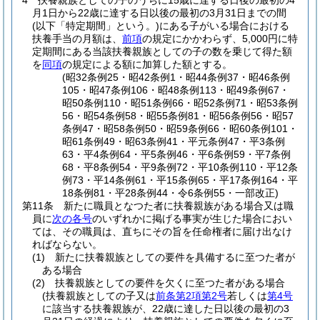
4
扶養親族としての子のうちに15歳に達する日後の最初の4
月1日から22歳に達する日以後の最初の3月31日までの間
(以下「特定期間」という。)
にある子がいる場合における
扶養手当の月額は、
前項
の規定にかかわらず、5,000円に特
定期間にある当該扶養親族としての子の数を乗じて得た額
を
同項
の規定による額に加算した額とする。
(昭32条例25・昭42条例1・昭44条例37・昭46条例
105・昭47条例106・昭48条例113・昭49条例67・
昭50条例110・昭51条例66・昭52条例71・昭53条例
56・昭54条例58・昭55条例81・昭56条例56・昭57
条例47・昭58条例50・昭59条例66・昭60条例101・
昭61条例49・昭63条例41・平元条例47・平3条例
63・平4条例64・平5条例46・平6条例59・平7条例
68・平8条例54・平9条例72・平10条例110・平12条
例73・平14条例61・平15条例65・平17条例164・平
18条例81・平28条例44・令6条例55・一部改正)
第11条
新たに職員となつた者に扶養親族がある場合又は職
員に
次の各号
のいずれかに掲げる事実が生じた場合におい
ては、その職員は、直ちにその旨を任命権者に届け出なけ
ればならない。
(1)
新たに扶養親族としての要件を具備するに至つた者が
ある場合
(2)
扶養親族としての要件を欠くに至つた者がある場合
(扶養親族としての子又は
前条第2項第2号
若しくは
第4号
に該当する扶養親族が、22歳に達した日以後の最初の3