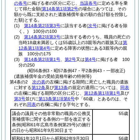
の各号
に掲げる者の区分に応じ、
当該各号
に定める率を乗
じて得た金額
(
第14条第1項第2号
の場合にあつては、その
額から既に支給された遺族補償年金の額の合計額を控除し
た額)
とする。
(1)
第14条第2項第3号
に該当する者
(
次号
に掲げる者を除
く。)
100分の100
(2)
第14条第2項第3号
に該当する者のうち、職員の死亡の
当時18歳未満若しくは55歳以上の3親等内の親族又は
第
12条第1項第4号
に定める障害の状態にある3親等内の親
族 100分の175
(3)
第14条第2項第1号
、
第2号
又は
第4号
に掲げる者 100
分の250
(昭56条例3・昭57条例47・平2条例43・一部改正)
(遺族補償年金の受給資格年齢の特例等)
第4条の2
次の表
の左欄に掲げる期間に死亡した職員の遺族
に対する
第12条
及び
第13条
の規定の適用については、
同表
の左欄に掲げる期間の区分に応じ、
第12条第1項第1号
及び
第3号
並びに
第13条第1項第6号
中「60歳」とあるのは、そ
れぞれ
同表
の右欄に掲げる字句とする。
議会の議員その他非常勤の職員の公務災
55歳
害補償等に関する条例の一部を改正する
条例
(昭和61年広島市条例第29号)
の施行
の日から昭和61年9月30日まで
昭和61年10月1日から昭和62年9月30日
56歳