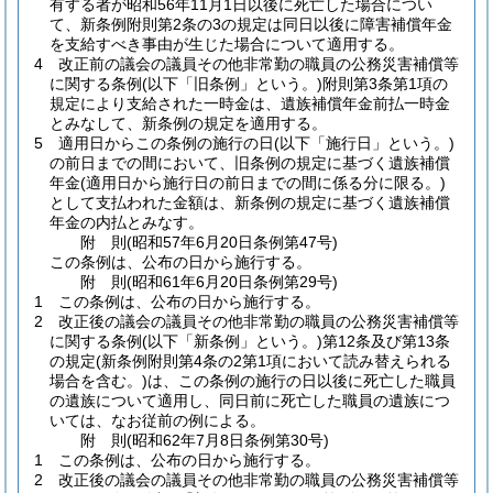
有する者が昭和56年11月1日以後に死亡した場合につい
て、新条例附則第2条の3の規定は同日以後に障害補償年金
を支給すべき事由が生じた場合について適用する。
4
改正前の議会の議員その他非常勤の職員の公務災害補償等
に関する条例
(以下「旧条例」という。)
附則第3条第1項の
規定により支給された一時金は、遺族補償年金前払一時金
とみなして、新条例の規定を適用する。
5
適用日からこの条例の施行の日
(以下「施行日」という。)
の前日までの間において、旧条例の規定に基づく遺族補償
年金
(適用日から施行日の前日までの間に係る分に限る。)
として支払われた金額は、新条例の規定に基づく遺族補償
年金の内払とみなす。
附
則
(昭和57年6月20日
条例第47号)
この条例は、公布の日から施行する。
附
則
(昭和61年6月20日
条例第29号)
1
この条例は、公布の日から施行する。
2
改正後の議会の議員その他非常勤の職員の公務災害補償等
に関する条例
(以下「新条例」という。)
第12条及び第13条
の規定
(新条例附則第4条の2第1項において読み替えられる
場合を含む。)
は、この条例の施行の日以後に死亡した職員
の遺族について適用し、同日前に死亡した職員の遺族につ
いては、なお従前の例による。
附
則
(昭和62年7月8日
条例第30号)
1
この条例は、公布の日から施行する。
2
改正後の議会の議員その他非常勤の職員の公務災害補償等