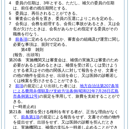
4
委員の任期は、3年とする。
ただし、補欠の委員の任期
は、前任者の残任期間とする。
5
委員は、再任されることができる。
6
審査会に会長を置き、委員の互選によりこれを定める。
7
会長は、会務を総理する。
会長に事故があるとき、又は会
長が欠けたときは、会長があらかじめ指定する委員がその
職務を行なう。
8
前各項
に定めるもののほか、審査会の組織及び運営に関し
必要な事項は、規則で定める。
第4章
雑則
(報告、出頭等)
第20条
実施機関又は審査会は、補償の実施又は審査のため
必要があると認めるときは、補償を受け若しくは受けよう
とする者又はその他の関係人に対して報告をさせ、文書そ
の他の物件を提出させ、出頭を命じ、又は医師の診断若し
くは検案を受けさせることができる。
2
前項
の規定により出頭した者には、
地方自治法第207条等
による費用弁償額及び支給方法条例
(昭和22年7月28日広島
市条例第12号)
の規定を準用して、旅費を支給することがで
きる。
(一時差止め)
第21条
補償を受ける権利を有する者が、正当な理由がなく
て、
前条第1項
の規定による報告をせず、文書その他の物件
を提出せず、出頭をせず、又は医師の診断を拒んだとき
は、実施機関は、補償の支払を一時差し止めることができ