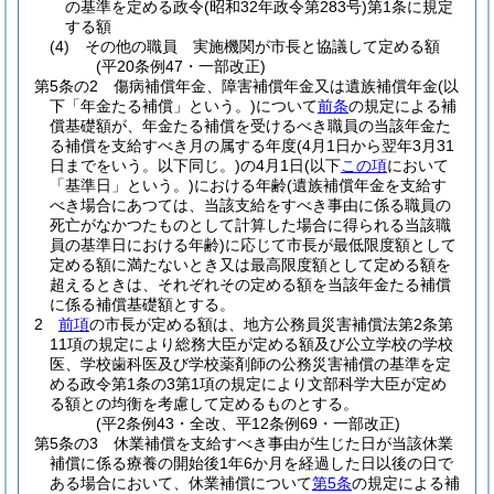
の基準を定める政令
(昭和32年政令第283号)
第1条に規定
する額
(4)
その他の職員 実施機関が市長と協議して定める額
(平20条例47・一部改正)
第5条の2
傷病補償年金、障害補償年金又は遺族補償年金
(以
下「年金たる補償」という。)
について
前条
の規定による補
償基礎額が、年金たる補償を受けるべき職員の当該年金た
る補償を支給すべき月の属する年度
(4月1日から翌年3月31
日までをいう。以下同じ。)
の4月1日
(以下
この項
において
「基準日」という。)
における年齢
(遺族補償年金を支給す
べき場合にあつては、当該支給をすべき事由に係る職員の
死亡がなかつたものとして計算した場合に得られる当該職
員の基準日における年齢)
に応じて市長が最低限度額として
定める額に満たないとき又は最高限度額として定める額を
超えるときは、それぞれその定める額を当該年金たる補償
に係る補償基礎額とする。
2
前項
の市長が定める額は、地方公務員災害補償法第2条第
11項の規定により総務大臣が定める額及び公立学校の学校
医、学校歯科医及び学校薬剤師の公務災害補償の基準を定
める政令第1条の3第1項の規定により文部科学大臣が定め
る額との均衡を考慮して定めるものとする。
(平2条例43・全改、平12条例69・一部改正)
第5条の3
休業補償を支給すべき事由が生じた日が当該休業
補償に係る療養の開始後1年6か月を経過した日以後の日で
ある場合において、休業補償について
第5条
の規定による補