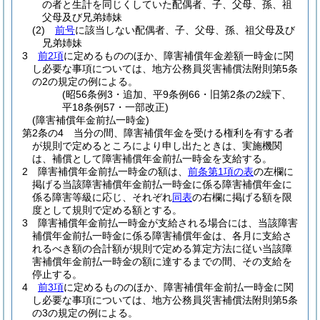
の者と生計を同じくしていた配偶者、子、父母、孫、祖
父母及び兄弟姉妹
(2)
前号
に該当しない配偶者、子、父母、孫、祖父母及び
兄弟姉妹
3
前2項
に定めるもののほか、障害補償年金差額一時金に関
し必要な事項については、地方公務員災害補償法附則第5条
の2の規定の例による。
(昭56条例3・追加、平9条例66・旧第2条の2繰下、
平18条例57・一部改正)
(障害補償年金前払一時金)
第2条の4
当分の間、障害補償年金を受ける権利を有する者
が規則で定めるところにより申し出たときは、実施機関
は、補償として障害補償年金前払一時金を支給する。
2
障害補償年金前払一時金の額は、
前条第1項の表
の左欄に
掲げる当該障害補償年金前払一時金に係る障害補償年金に
係る障害等級に応じ、それぞれ
同表
の右欄に掲げる額を限
度として規則で定める額とする。
3
障害補償年金前払一時金が支給される場合には、当該障害
補償年金前払一時金に係る障害補償年金は、各月に支給さ
れるべき額の合計額が規則で定める算定方法に従い当該障
害補償年金前払一時金の額に達するまでの間、その支給を
停止する。
4
前3項
に定めるもののほか、障害補償年金前払一時金に関
し必要な事項については、地方公務員災害補償法附則第5条
の3の規定の例による。