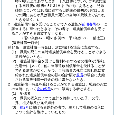
時60歳以上であつたとき、子又は孫については18歳に達
する日以後の最初の3月31日までの間にあるとき、兄弟
姉妹については18歳に達する日以後の最初の3月31日ま
での間にあるか又は職員の死亡の当時60歳以上であつた
ときを除く。)
。
2
遺族補償年金を受けることができる遺族が
前項各号
の一に
該当するに至つたときは、その者は、遺族補償年金を受け
ることができる遺族でなくなる。
(昭57条例47・昭61条例29・平7条例58・一部改正)
(遺族補償一時金)
第14条
遺族補償一時金は、次に掲げる場合に支給する。
(1)
職員の死亡の当時遺族補償年金を受けることができる
遺族がないとき。
(2)
遺族補償年金を受ける権利を有する者の権利が消滅し
た場合において、他に当該遺族補償年金を受けることが
できる遺族がなく、かつ、当該職員の死亡に関し既に支
給された遺族補償年金の額の合計額が
前号
の場合に支給
される遺族補償一時金の額に満たないとき。
2
遺族補償一時金を受けることができる遺族は、職員の死亡
の当時において
次の各号
の一に該当する者とする。
(1)
配偶者
(2)
職員の収入によつて生計を維持していた子、父母、
孫、祖父母及び兄弟姉妹
(3)
前2号
に掲げる者以外の者で、主として職員の収入に
よつて生計を維持していたもの