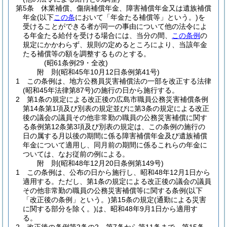
第5条
休業補償、傷病補償年金、障害補償年金又は遺族補償
年金
(以下
この条
において「年金たる補償等」という。)
を
受けることができる者が同一の事由について他の法令によ
る年金たる給付を受ける場合には、当分の間、
この条例
の
規定にかかわらず、規則の定めるところにより、当該年金
たる補償等の額を調整するものとする。
(昭61条例29・全改)
附
則
(昭和45年10月12日
条例第41号)
1
この条例は、地方公務員災害補償法の一部を改正する法律
(昭和45年法律第87号)
の施行の日から施行する。
2
第1条の規定による改正後の広島市職員公務災害補償条例
第14条第1項及び別表の規定並びに第3条の規定による改正
後の議会の議員その他非常勤の職員の公務災害補償に関す
る条例第12条第3項及び別表の規定は、この条例の施行の
日の属する月以後の期間に係る障害補償年金及び遺族補償
年金について適用し、同月前の期間に係るこれらの年金に
ついては、なお従前の例による。
附
則
(昭和48年12月20日
条例第149号)
1
この条例は、公布の日から施行し、昭和48年12月1日から
適用する。
ただし、第1条の規定による改正後の議会の議員
その他非常勤の職員の公務災害補償等に関する条例
(以下
「改正後の条例」という。)
第15条の規定
(通勤による災害
に関する部分を除く。)
は、昭和48年9月1日から適用す
る。