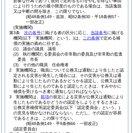
必要な行為であつて規則で定めるものをやむを得ない事由
により行うための最小限度のものである場合は、当該逸脱
又は中断の間を除き、この限りでない。
(昭48条例149・追加、昭62条例30・平18条例57・
一部改正)
(実施機関)
第3条
次の各号
に掲げる者の区分に応じ、
当該各号
に掲げる
機関
(以下「実施機関」という。)
は、
この条例
で定める補
償の実施の責めに任ずる。
(1)
議会の議員 議長
(2)
執行機関たる委員会の非常勤の委員及び非常勤の監査
委員 市長
(3)
その他の職員 任命権者
2
実施機関は、職員について公務又は通勤により生じたと認
定される災害が発生した場合には、その災害が公務又は通
勤により生じたものであるかどうかを認定し、公務又は通
勤により生じたものであると認定したときは、すみやかに
補償を受けるべき者に通知しなければならない。
3
実施機関は、
前項
の規定による災害が公務又は通勤により
生じたものであるかどうかの認定をしようとするときは、
公務災害補償等認定委員会
(以下「認定委員会」という。)
の意見を聴かなければならない。
ただし、その認定が容易
であるときは、この限りでない。
(昭48条例149・平9条例66・一部改正)
(認定委員会)