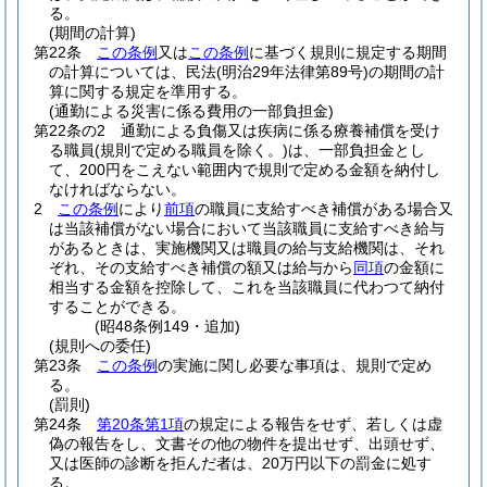
る。
(期間の計算)
第22条
この条例
又は
この条例
に基づく規則に規定する期間
の計算については、民法
(明治29年法律第89号)
の期間の計
算に関する規定を準用する。
(通勤による災害に係る費用の一部負担金)
第22条の2
通勤による負傷又は疾病に係る療養補償を受け
る職員
(規則で定める職員を除く。)
は、一部負担金とし
て、200円をこえない範囲内で規則で定める金額を納付し
なければならない。
2
この条例
により
前項
の職員に支給すべき補償がある場合又
は当該補償がない場合において当該職員に支給すべき給与
があるときは、実施機関又は職員の給与支給機関は、それ
ぞれ、その支給すべき補償の額又は給与から
同項
の金額に
相当する金額を控除して、これを当該職員に代わつて納付
することができる。
(昭48条例149・追加)
(規則への委任)
第23条
この条例
の実施に関し必要な事項は、規則で定め
る。
(罰則)
第24条
第20条第1項
の規定による報告をせず、若しくは虚
偽の報告をし、文書その他の物件を提出せず、出頭せず、
又は医師の診断を拒んだ者は、20万円以下の罰金に処す
る。