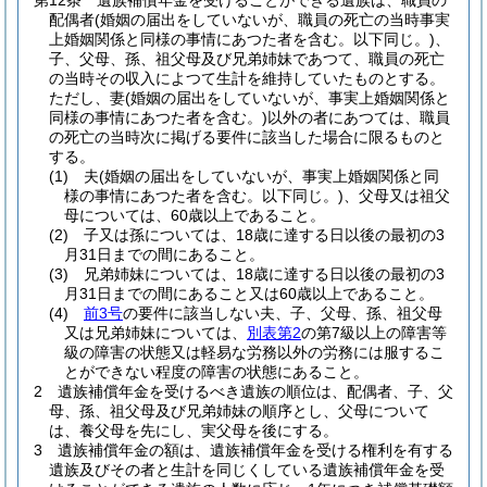
第12条
遺族補償年金を受けることができる遺族は、職員の
配偶者
(婚姻の届出をしていないが、職員の死亡の当時事実
上婚姻関係と同様の事情にあつた者を含む。以下同じ。)
、
子、父母、孫、祖父母及び兄弟姉妹であつて、職員の死亡
の当時その収入によつて生計を維持していたものとする。
ただし、妻
(婚姻の届出をしていないが、事実上婚姻関係と
同様の事情にあつた者を含む。)
以外の者にあつては、職員
の死亡の当時次に掲げる要件に該当した場合に限るものと
する。
(1)
夫
(婚姻の届出をしていないが、事実上婚姻関係と同
様の事情にあつた者を含む。以下同じ。)
、父母又は祖父
母については、60歳以上であること。
(2)
子又は孫については、18歳に達する日以後の最初の3
月31日までの間にあること。
(3)
兄弟姉妹については、18歳に達する日以後の最初の3
月31日までの間にあること又は60歳以上であること。
(4)
前3号
の要件に該当しない夫、子、父母、孫、祖父母
又は兄弟姉妹については、
別表第2
の第7級以上の障害等
級の障害の状態又は軽易な労務以外の労務には服するこ
とができない程度の障害の状態にあること。
2
遺族補償年金を受けるべき遺族の順位は、配偶者、子、父
母、孫、祖父母及び兄弟姉妹の順序とし、父母について
は、養父母を先にし、実父母を後にする。
3
遺族補償年金の額は、遺族補償年金を受ける権利を有する
遺族及びその者と生計を同じくしている遺族補償年金を受