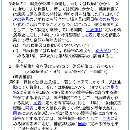
第8条の2
職員が公務上負傷し、若しくは疾病にかかり、又
は通勤により負傷し、若しくは疾病にかかり、当該負傷又
は疾病に係る療養の開始後1年6か月を経過した日において
次の各号
のいずれにも該当する場合又は同日後
次の各号
の
いずれにも該当することとなつた場合には、傷病補償年金
として、その状態が継続している期間、
別表第1
に定める傷
病等級に応じ、1年につき補償基礎額に
同表
に定める倍数を
乗じて得た金額を毎年支給する。
(1)
当該負傷又は疾病が治つていないこと。
(2)
当該負傷又は疾病による障害の程度が、
別表第1
に定
める第1級、第2級又は第3級の傷病等級に該当するこ
と。
2
傷病補償年金を受ける者には、休業補償は、行わない。
(昭52条例57・追加、昭57条例47・一部改正)
(障害補償)
第9条
職員が公務上負傷し、若しくは疾病にかかり、又は通
勤により負傷し、若しくは疾病にかかり、治つたとき
別表
第2
に定める第1級から第7級までの障害等級に該当する障
害が存する場合には、障害補償年金として、当該障害が存
する期間、
同表
に定める障害等級に応じ、1年につき補償基
礎額に
同表
に定める倍数を乗じて得た金額を毎年支給し、
同表
に定める第8級から第14級までの障害等級に該当する
障害が存する場合には、障害補償一時金として、
同表
に定
める障害等級に応じ、補償基礎額に
同表
に定める倍数を乗
じて得た金額を支給する。