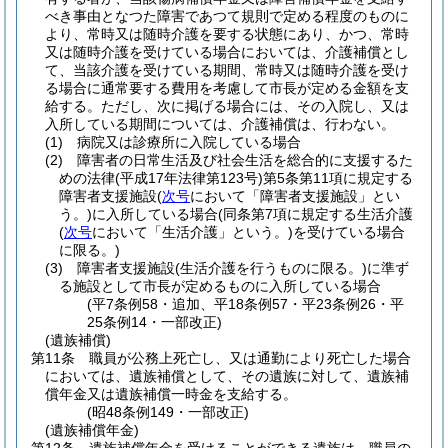
べき事由となつた障害であつて規則で定める程度のものに
より、常時又は随時介護を要する状態にあり、かつ、常時
又は随時介護を受けている場合においては、介護補償とし
て、当該介護を受けている期間、常時又は随時介護を受け
る場合に通常要する費用を考慮して市長が定める金額を支
給する。
ただし、次に掲げる場合には、その入院し、又は
入所している期間については、介護補償は、行わない。
(1)
病院又は診療所に入院している場合
(2)
障害者の日常生活及び社会生活を総合的に支援するた
めの法律
(平成17年法律第123号)
第5条第11項に規定する
障害者支援施設
(
次号
において「障害者支援施設」とい
う。)
に入所している場合
(同条第7項に規定する生活介護
(
次号
において「生活介護」という。)
を受けている場合
に限る。)
(3)
障害者支援施設
(生活介護を行うものに限る。)
に準ず
る施設として市長が定めるものに入所している場合
(平7条例58・追加、平18条例57・平23条例26・平
25条例14・一部改正)
(遺族補償)
第11条
職員が公務上死亡し、又は通勤により死亡した場合
においては、遺族補償として、その遺族に対して、遺族補
償年金又は遺族補償一時金を支給する。
(昭48条例149・一部改正)
(遺族補償年金)