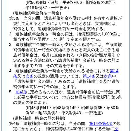
(昭56条例3・追加、平9条例66・旧第2条の3繰下、
平18条例57・一部改正)
(遺族補償年金前払一時金)
第3条
当分の間、遺族補償年金を受ける権利を有する遺族が
規則で定めるところにより申し出たときは、実施機関は、
補償として、遺族補償年金前払一時金を支給する。
2
遺族補償年金前払一時金の額は、補償基礎額の1,000倍に
相当する額を限度として規則で定める額とする。
3
遺族補償年金前払一時金が支給される場合には、当該遺族
補償年金前払一時金の支給の原因たる職員の死亡に係る遺
族補償年金は、各月に支給されるべき額の合計額が規則で
定める算定方法に従い当該遺族補償年金前払一時金の額に
達するまでの間、その支給を停止する。
4
遺族補償年金前払一時金が支給される場合における
第14
条
又は
次条
の規定の適用については、
第14条
又は
次条
中
「遺族補償年金の額」とあるのは「遺族補償年金及び遺族
補償年金前払一時金の額」とする。
5
前4項
に定めるもののほか、遺族補償年金前払一時金に関
し必要な事項については、地方公務員災害補償法附則第6条
の規定の例による。
(昭45条例41・昭48条例149・昭49条例65・昭50条
例36・昭56条例3・平2条例43・一部改正)
(遺族補償一時金の額の特例)
第4条
遺族補償一時金の額は、当分の間、
第14条第4項
の規
定にかかわらず、補償基礎額の400倍に相当する金額に
次