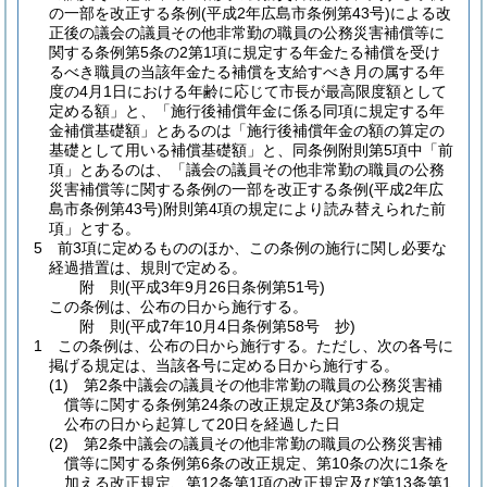
の一部を改正する条例
(平成2年広島市条例第43号)
による改
正後の議会の議員その他非常勤の職員の公務災害補償等に
関する条例第5条の2第1項に規定する年金たる補償を受け
るべき職員の当該年金たる補償を支給すべき月の属する年
度の4月1日における年齢に応じて市長が最高限度額として
定める額」と、「施行後補償年金に係る同項に規定する年
金補償基礎額」とあるのは「施行後補償年金の額の算定の
基礎として用いる補償基礎額」と、同条例附則第5項中「前
項」とあるのは、「議会の議員その他非常勤の職員の公務
災害補償等に関する条例の一部を改正する条例
(平成2年広
島市条例第43号)
附則第4項の規定により読み替えられた前
項」とする。
5
前3項に定めるもののほか、この条例の施行に関し必要な
経過措置は、規則で定める。
附
則
(平成3年9月26日
条例第51号)
この条例は、公布の日から施行する。
附
則
(平成7年10月4日
条例第58号 抄)
1
この条例は、公布の日から施行する。
ただし、次の各号に
掲げる規定は、当該各号に定める日から施行する。
(1)
第2条中議会の議員その他非常勤の職員の公務災害補
償等に関する条例第24条の改正規定及び第3条の規定
公布の日から起算して20日を経過した日
(2)
第2条中議会の議員その他非常勤の職員の公務災害補
償等に関する条例第6条の改正規定、第10条の次に1条を
加える改正規定、第12条第1項の改正規定及び第13条第1