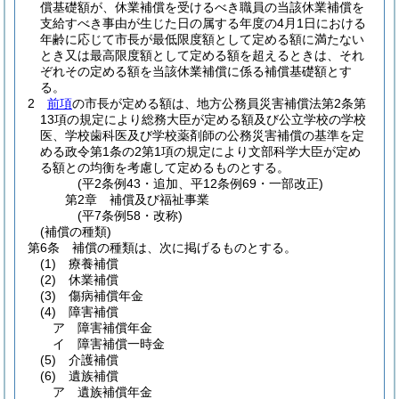
償基礎額が、休業補償を受けるべき職員の当該休業補償を
支給すべき事由が生じた日の属する年度の4月1日における
年齢に応じて市長が最低限度額として定める額に満たない
とき又は最高限度額として定める額を超えるときは、それ
ぞれその定める額を当該休業補償に係る補償基礎額とす
る。
2
前項
の市長が定める額は、地方公務員災害補償法第2条第
13項の規定により総務大臣が定める額及び公立学校の学校
医、学校歯科医及び学校薬剤師の公務災害補償の基準を定
める政令第1条の2第1項の規定により文部科学大臣が定め
る額との均衡を考慮して定めるものとする。
(平2条例43・追加、平12条例69・一部改正)
第2章
補償及び福祉事業
(平7条例58・改称)
(補償の種類)
第6条
補償の種類は、次に掲げるものとする。
(1)
療養補償
(2)
休業補償
(3)
傷病補償年金
(4)
障害補償
ア
障害補償年金
イ
障害補償一時金
(5)
介護補償
(6)
遺族補償
ア
遺族補償年金