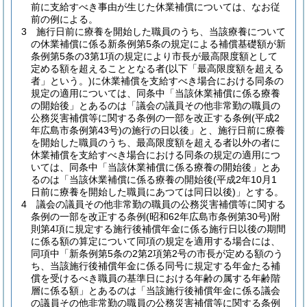
前に支給すべき事由が生じた休業補償については、なお従
前の例による。
3
施行日前に療養を開始した職員のうち、当該療養について
の休業補償に係る新条例第5条の規定による補償基礎額が新
条例第5条の3第1項の規定により市長が最高限度額として
定める額を超えることとなる者
(以下「最高限度額を超える
者」という。)
に休業補償を支給すべき場合における同条の
規定の適用については、同条中「当該休業補償に係る療養
の開始後」とあるのは「議会の議員その他非常勤の職員の
公務災害補償等に関する条例の一部を改正する条例
(平成2
年広島市条例第43号)
の施行の日以後」と、施行日前に療養
を開始した職員のうち、最高限度額を超える者以外の者に
休業補償を支給すべき場合における同条の規定の適用につ
いては、同条中「当該休業補償に係る療養の開始後」とあ
るのは「当該休業補償に係る療養の開始後
(平成2年10月1
日前に療養を開始した職員にあつては同日以後)
」とする。
4
議会の議員その他非常勤の職員の公務災害補償等に関する
条例の一部を改正する条例
(昭和62年広島市条例第30号)
附
則第4項に規定する施行後補償年金に係る施行日以後の期間
に係る額の算定について同項の規定を適用する場合には、
同項中「新条例第5条の2第2項第2号の市長が定める額のう
ち、当該施行後補償年金に係る同号に規定する年金たる補
償を受けるべき職員の基準日における年齢の属する年齢階
層に係る額」とあるのは「当該施行後補償年金に係る議会
の議員その他非常勤の職員の公務災害補償等に関する条例