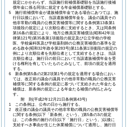
規定にかかわらず、当該施行前補償基礎額を当該施行後補
償年金に係る同項に規定する年金補償基礎額とする。
5
施行前補償年金が遺族補償年金である場合にあつては、施
行日以後において、当該遺族補償年金を、議会の議員その
他非常勤の職員の公務災害補償等に関する条例第13条第1
項後段の規定により次順位者に支給するとき、又は同条例
第16条の規定により、地方公務員災害補償法
(昭和42年法
律第121号)
第35条第1項後段の規定及び公立学校の学校
医、学校歯科医及び学校薬剤師の公務災害補償の基準を定
める政令
(昭和32年政令第283号)
第11条第1項後段の規定の
例により次順位者を先順位者として支給するときは、当該
次順位者は、施行日の前日において当該遺族補償年金を受
ける権利を有していたものとみなして、前項の規定を適用
する。
6
新条例第5条の2第2項第1号の規定を適用する場合におい
ては、改正前の議会の議員その他非常勤の職員の公務災害
補償等に関する条例の規定に基づいて支給された年金たる
補償は、新条例の規定による年金たる補償の内払とみな
す。
附
則
(平成2年12月21日
条例第43号)
1
この条例は、公布の日から施行する。
2
改正後の議会の議員その他非常勤の職員の公務災害補償等
に関する条例
(以下「新条例」という。)
第5条の3の規定
は、この条例の施行の日
(以下「施行日」という。)
以後に
支給すべき事由が生じた休業補償について適用し、施行日