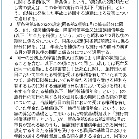
に関する条例
(以下「新条例」という。)
第2条の2第2項ただ
し書の規定は、この条例の施行の日
(以下「施行日」とい
う。)
以後に発生した事故に起因する通勤による災害につい
て適用する。
3
新条例第5条の2の規定
(同条第2項第1号に係る部分に限
る。)
は、傷病補償年金、障害補償年金又は遺族補償年金
(以下「年金たる補償」という。)
のうち昭和62年2月以後の
期間に係る分について、同条の規定
(同条第2項第2号に係る
部分に限る。)
は、年金たる補償のうち施行日の前日の属す
る月の翌月以後の期間に係る分について適用する。
4
同一の公務上の障害
(負傷又は疾病により障害の状態にあ
ることを含む。以下この項において同じ。)
若しくは死亡又
は同一の通勤による障害若しくは死亡に関し、施行日の前
日において年金たる補償を受ける権利を有していた者であ
つて、施行日以後においても年金たる補償を受ける権利を
有するものに対する当該施行日以後において受ける権利を
有する年金たる補償
(以下「施行後補償年金」という。)
の
施行日の前日の属する月の翌月以後の期間に係る額の算定
については、当該施行日の前日において受ける権利を有し
ていた年金たる補償
(以下「施行前補償年金」という。)
の
額の算定の基礎として用いられた補償基礎額
(以下「施行前
補償基礎額」という。)
が、新条例第5条の2第2項第2号の
市長が定める額のうち、当該施行後補償年金に係る同号に
規定する年金たる補償を受けるべき職員の基準日における
年齢の属する年齢階層に係る額を超える場合には、同項の