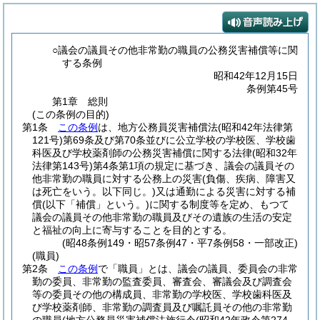
○議会の議員その他非常勤の職員の公務災害補償等に関
する条例
昭和42年12月15日
条例第45号
第1章
総則
(この条例の目的)
第1条
この条例
は、地方公務員災害補償法
(昭和42年法律第
121号)
第69条及び第70条並びに公立学校の学校医、学校歯
科医及び学校薬剤師の公務災害補償に関する法律
(昭和32年
法律第143号)
第4条第1項の規定に基づき、議会の議員その
他非常勤の職員に対する公務上の災害
(負傷、疾病、障害又
は死亡をいう。以下同じ。)
又は通勤による災害に対する補
償
(以下「補償」という。)
に関する制度等を定め、もつて
議会の議員その他非常勤の職員及びその遺族の生活の安定
と福祉の向上に寄与することを目的とする。
(昭48条例149・昭57条例47・平7条例58・一部改正)
(職員)
第2条
この条例
で「職員」とは、議会の議員、委員会の非常
勤の委員、非常勤の監査委員、審査会、審議会及び調査会
等の委員その他の構成員、非常勤の学校医、学校歯科医及
び学校薬剤師、非常勤の調査員及び嘱託員その他の非常勤