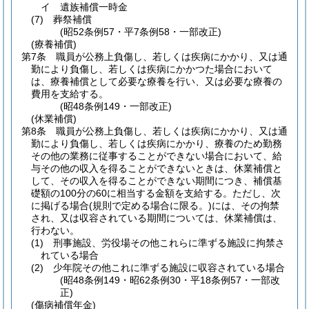
イ
遺族補償一時金
(7)
葬祭補償
(昭52条例57・平7条例58・一部改正)
(療養補償)
第7条
職員が公務上負傷し、若しくは疾病にかかり、又は通
勤により負傷し、若しくは疾病にかかつた場合において
は、療養補償として必要な療養を行い、又は必要な療養の
費用を支給する。
(昭48条例149・一部改正)
(休業補償)
第8条
職員が公務上負傷し、若しくは疾病にかかり、又は通
勤により負傷し、若しくは疾病にかかり、療養のため勤務
その他の業務に従事することができない場合において、給
与その他の収入を得ることができないときは、休業補償と
して、その収入を得ることができない期間につき、補償基
礎額の100分の60に相当する金額を支給する。
ただし、次
に掲げる場合
(規則で定める場合に限る。)
には、その拘禁
され、又は収容されている期間については、休業補償は、
行わない。
(1)
刑事施設、労役場その他これらに準ずる施設に拘禁さ
れている場合
(2)
少年院その他これに準ずる施設に収容されている場合
(昭48条例149・昭62条例30・平18条例57・一部改
正)
(傷病補償年金)