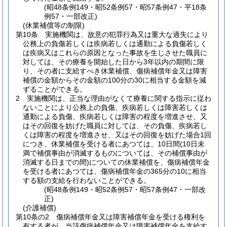
(昭48条例149・昭52条例57・昭57条例47・平18条
例57・一部改正)
(休業補償等の制限)
第10条
実施機関は、故意の犯罪行為又は重大な過失により
公務上の負傷若しくは疾病若しくは通勤による負傷若しく
は疾病又はこれらの原因となった事故を生じさせた職員に
対しては、その療養を開始した日から3年以内の期間に限
り、その者に支給すべき休業補償、傷病補償年金又は障害
補償の金額からその金額の100分の30に相当する金額を減
ずることができる。
2
実施機関は、正当な理由がなくて療養に関する指示に従わ
ないことにより公務上の負傷、疾病若しくは障害若しくは
通勤による負傷、疾病若しくは障害の程度を増進させ、又
はその回復を妨げた職員に対しては、その負傷、疾病若し
くは障害の程度を増進させ、又はその回復を妨げた場合1回
につき、休業補償を受ける者にあつては、10日間
(10日未
満で補償事由が消滅するものについては、その補償事由が
消滅する日までの間)
についての休業補償を、傷病補償年金
を受ける者にあつては、傷病補償年金の365分の10に相当
する額の支給を行わないことができる。
(昭48条例149・昭52条例57・昭57条例47・一部改
正)
(介護補償)
第10条の2
傷病補償年金又は障害補償年金を受ける権利を
有する者が、当該傷病補償年金又は障害補償年金を支給す