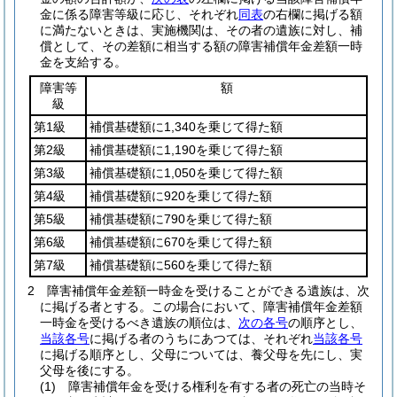
金に係る障害等級に応じ、それぞれ
同表
の右欄に掲げる額
に満たないときは、実施機関は、その者の遺族に対し、補
償として、その差額に相当する額の障害補償年金差額一時
金を支給する。
障害等
額
級
第1級
補償基礎額に1,340を乗じて得た額
第2級
補償基礎額に1,190を乗じて得た額
第3級
補償基礎額に1,050を乗じて得た額
第4級
補償基礎額に920を乗じて得た額
第5級
補償基礎額に790を乗じて得た額
第6級
補償基礎額に670を乗じて得た額
第7級
補償基礎額に560を乗じて得た額
2
障害補償年金差額一時金を受けることができる遺族は、次
に掲げる者とする。
この場合において、障害補償年金差額
一時金を受けるべき遺族の順位は、
次の各号
の順序とし、
当該各号
に掲げる者のうちにあつては、それぞれ
当該各号
に掲げる順序とし、父母については、養父母を先にし、実
父母を後にする。
(1)
障害補償年金を受ける権利を有する者の死亡の当時そ