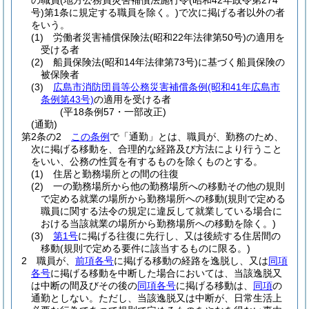
の職員
(地方公務員災害補償法施行令
(昭和42年政令第274
号)
第1条に規定する職員を除く。)
で次に掲げる者以外の者
をいう。
(1)
労働者災害補償保険法
(昭和22年法律第50号)
の適用を
受ける者
(2)
船員保険法
(昭和14年法律第73号)
に基づく船員保険の
被保険者
(3)
広島市消防団員等公務災害補償条例
(昭和41年広島市
条例第43号)
の適用を受ける者
(平18条例57・一部改正)
(通勤)
第2条の2
この条例
で「通勤」とは、職員が、勤務のため、
次に掲げる移動を、合理的な経路及び方法により行うこと
をいい、公務の性質を有するものを除くものとする。
(1)
住居と勤務場所との間の往復
(2)
一の勤務場所から他の勤務場所への移動その他の規則
で定める就業の場所から勤務場所への移動
(規則で定める
職員に関する法令の規定に違反して就業している場合に
おける当該就業の場所から勤務場所への移動を除く。)
(3)
第1号
に掲げる往復に先行し、又は後続する住居間の
移動
(規則で定める要件に該当するものに限る。)
2
職員が、
前項各号
に掲げる移動の経路を逸脱し、又は
同項
各号
に掲げる移動を中断した場合においては、当該逸脱又
は中断の間及びその後の
同項各号
に掲げる移動は、
同項
の
通勤としない。
ただし、当該逸脱又は中断が、日常生活上