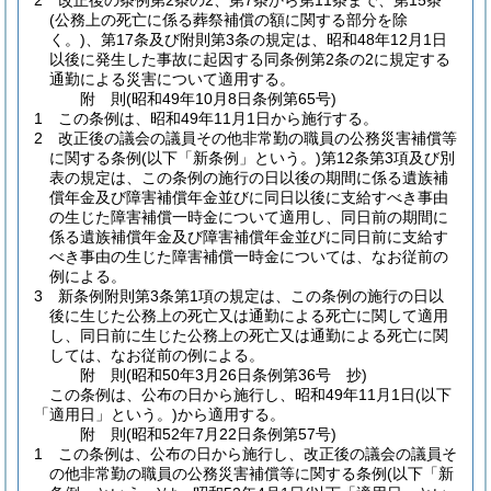
2
改正後の条例第2条の2、第7条から第11条まで、第15条
(公務上の死亡に係る葬祭補償の額に関する部分を除
く。)
、第17条及び附則第3条の規定は、昭和48年12月1日
以後に発生した事故に起因する同条例第2条の2に規定する
通勤による災害について適用する。
附
則
(昭和49年10月8日
条例第65号)
1
この条例は、昭和49年11月1日から施行する。
2
改正後の議会の議員その他非常勤の職員の公務災害補償等
に関する条例
(以下「新条例」という。)
第12条第3項及び別
表の規定は、この条例の施行の日以後の期間に係る遺族補
償年金及び障害補償年金並びに同日以後に支給すべき事由
の生じた障害補償一時金について適用し、同日前の期間に
係る遺族補償年金及び障害補償年金並びに同日前に支給す
べき事由の生じた障害補償一時金については、なお従前の
例による。
3
新条例附則第3条第1項の規定は、この条例の施行の日以
後に生じた公務上の死亡又は通勤による死亡に関して適用
し、同日前に生じた公務上の死亡又は通勤による死亡に関
しては、なお従前の例による。
附
則
(昭和50年3月26日
条例第36号 抄)
この条例は、公布の日から施行し、昭和49年11月1日
(以下
「適用日」という。)
から適用する。
附
則
(昭和52年7月22日
条例第57号)
1
この条例は、公布の日から施行し、改正後の議会の議員そ
の他非常勤の職員の公務災害補償等に関する条例
(以下「新