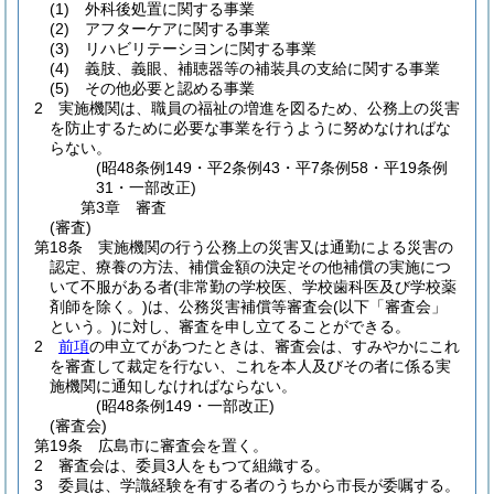
(1)
外科後処置に関する事業
(2)
アフターケアに関する事業
(3)
リハビリテーシヨンに関する事業
(4)
義肢、義眼、補聴器等の補装具の支給に関する事業
(5)
その他必要と認める事業
2
実施機関は、職員の福祉の増進を図るため、公務上の災害
を防止するために必要な事業を行うように努めなければな
らない。
(昭48条例149・平2条例43・平7条例58・平19条例
31・一部改正)
第3章
審査
(審査)
第18条
実施機関の行う公務上の災害又は通勤による災害の
認定、療養の方法、補償金額の決定その他補償の実施につ
いて不服がある者
(非常勤の学校医、学校歯科医及び学校薬
剤師を除く。)
は、公務災害補償等審査会
(以下「審査会」
という。)
に対し、審査を申し立てることができる。
2
前項
の申立てがあつたときは、審査会は、すみやかにこれ
を審査して裁定を行ない、これを本人及びその者に係る実
施機関に通知しなければならない。
(昭48条例149・一部改正)
(審査会)
第19条
広島市に審査会を置く。
2
審査会は、委員3人をもつて組織する。
3
委員は、学識経験を有する者のうちから市長が委嘱する。