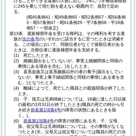
けることができる遺族の人数に応じ、1年につき補償基礎額
に245を乗じて得た額を超えない範囲内で、規則で定め
る。
(昭45条例41・昭49条例65・昭52条例57・昭56条例
3・昭57条例47・昭61条例29・平7条例58・平18条
例57・一部改正)
第13条
遺族補償年金を受ける権利は、その権利を有する遺
族が
次の各号
のいずれかに該当するに至つたときは消滅す
る。
この場合において、同順位者がなくて後順位者がある
ときは、次順位者に遺族補償年金を支給する。
(1)
死亡したとき。
(2)
婚姻
(届出をしていないが、事実上婚姻関係と同様の
事情にある場合を含む。)
をしたとき。
(3)
直系血族又は直系姻族以外の者の養子
(届出をしてい
ないが、事実上養子縁組関係と同様の事情にある者を含
む。)
となつたとき。
(4)
離縁によつて、死亡した職員との親族関係が終了した
とき。
(5)
子、孫又は兄弟姉妹については、18歳に達した日以後
の最初の3月31日が終了したとき
(職員の死亡の時から引
き続き
前条第1項第4号
の障害の状態にあるときを除
く。)
。
(6)
前条第1項第4号
の障害の状態にある夫、子、父母、
孫、祖父母又は兄弟姉妹については、その事情がなくな
つたとき
(夫、父母又は祖父母については職員の死亡の当