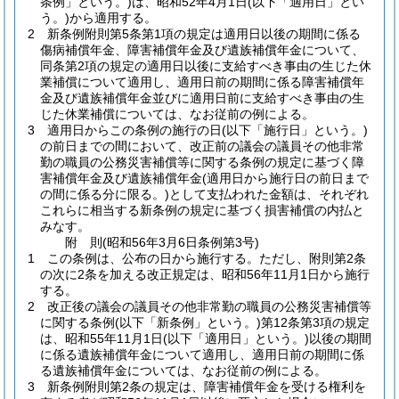
条例」という。)
は、昭和52年4月1日
(以下「適用日」とい
う。)
から適用する。
2
新条例附則第5条第1項の規定は適用日以後の期間に係る
傷病補償年金、障害補償年金及び遺族補償年金について、
同条第2項の規定の適用日以後に支給すべき事由の生じた休
業補償について適用し、適用日前の期間に係る障害補償年
金及び遺族補償年金並びに適用日前に支給すべき事由の生
じた休業補償については、なお従前の例による。
3
適用日からこの条例の施行の日
(以下「施行日」という。)
の前日までの間において、改正前の議会の議員その他非常
勤の職員の公務災害補償等に関する条例の規定に基づく障
害補償年金及び遺族補償年金
(適用日から施行日の前日まで
の間に係る分に限る。)
として支払われた金額は、それぞれ
これらに相当する新条例の規定に基づく損害補償の内払と
みなす。
附
則
(昭和56年3月6日
条例第3号)
1
この条例は、公布の日から施行する。
ただし、附則第2条
の次に2条を加える改正規定は、昭和56年11月1日から施行
する。
2
改正後の議会の議員その他非常勤の職員の公務災害補償等
に関する条例
(以下「新条例」という。)
第12条第3項の規定
は、昭和55年11月1日
(以下「適用日」という。)
以後の期間
に係る遺族補償年金について適用し、適用日前の期間に係
る遺族補償年金については、なお従前の例による。
3
新条例附則第2条の規定は、障害補償年金を受ける権利を