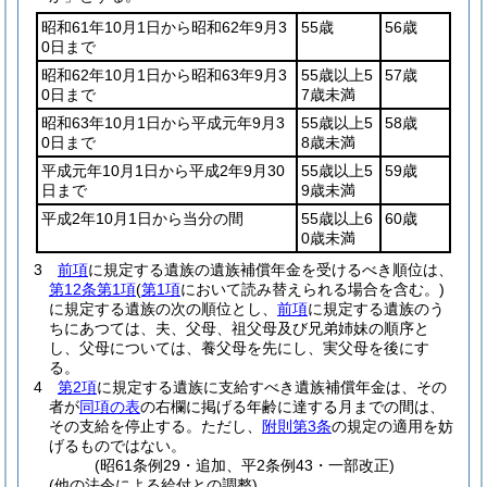
昭和61年10月1日から昭和62年9月3
55歳
56歳
0日まで
昭和62年10月1日から昭和63年9月3
55歳以上5
57歳
0日まで
7歳未満
昭和63年10月1日から平成元年9月3
55歳以上5
58歳
0日まで
8歳未満
平成元年10月1日から平成2年9月30
55歳以上5
59歳
日まで
9歳未満
平成2年10月1日から当分の間
55歳以上6
60歳
0歳未満
3
前項
に規定する遺族の遺族補償年金を受けるべき順位は、
第12条第1項
(
第1項
において読み替えられる場合を含む。)
に規定する遺族の次の順位とし、
前項
に規定する遺族のう
ちにあつては、夫、父母、祖父母及び兄弟姉妹の順序と
し、父母については、養父母を先にし、実父母を後にす
る。
4
第2項
に規定する遺族に支給すべき遺族補償年金は、その
者が
同項の表
の右欄に掲げる年齢に達する月までの間は、
その支給を停止する。
ただし、
附則第3条
の規定の適用を妨
げるものではない。
(昭61条例29・追加、平2条例43・一部改正)
(他の法令による給付との調整)