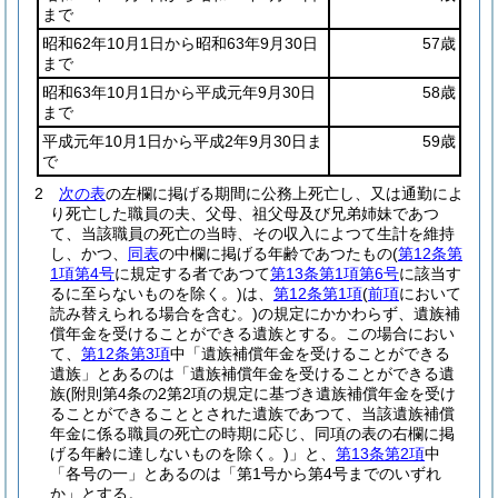
まで
昭和62年10月1日から昭和63年9月30日
57歳
まで
昭和63年10月1日から平成元年9月30日
58歳
まで
平成元年10月1日から平成2年9月30日ま
59歳
で
2
次の表
の左欄に掲げる期間に公務上死亡し、又は通勤によ
り死亡した職員の夫、父母、祖父母及び兄弟姉妹であつ
て、当該職員の死亡の当時、その収入によつて生計を維持
し、かつ、
同表
の中欄に掲げる年齢であつたもの
(
第12条第
1項第4号
に規定する者であつて
第13条第1項第6号
に該当す
るに至らないものを除く。)
は、
第12条第1項
(
前項
において
読み替えられる場合を含む。)
の規定にかかわらず、遺族補
償年金を受けることができる遺族とする。
この場合におい
て、
第12条第3項
中「遺族補償年金を受けることができる
遺族」とあるのは「遺族補償年金を受けることができる遺
族
(附則第4条の2第2項の規定に基づき遺族補償年金を受け
ることができることとされた遺族であつて、当該遺族補償
年金に係る職員の死亡の時期に応じ、同項の表の右欄に掲
げる年齢に達しないものを除く。)
」と、
第13条第2項
中
「各号の一」とあるのは「第1号から第4号までのいずれ
か」とする。