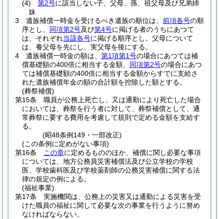
(4)
第2号
に該当しない子、父母、孫、祖父母及び兄弟姉
妹
3
遺族補償一時金を受けるべき遺族の順位は、
前項各号
の順
序とし、
同項第2号
及び
第4号
に掲げる者のうちにあつて
は、それぞれ
当該各号
に掲げる順序とし、父母について
は、養父母を先にし、実父母を後にする。
4
遺族補償一時金の額は、
第1項第1号
の場合にあつては補
償基礎額の400倍に相当する金額、
同項第2号
の場合にあつ
ては補償基礎額の400倍に相当する金額からすでに支給さ
れた遺族補償年金の額の合計額を控除した額とする。
(葬祭補償)
第15条
職員が公務上死亡し、又は通勤により死亡した場合
においては、葬祭を行う者に対して、葬祭補償として、通
常葬祭に要する費用を考慮して規則で定める金額を支給す
る。
(昭48条例149・一部改正)
(この条例に定めがない事項)
第16条
この章
に定めるもののほか、補償に関し必要な事項
については、地方公務員災害補償法及び公立学校の学校
医、学校歯科医及び学校薬剤師の公務災害補償に関する法
律の規定の例による。
(福祉事業)
第17条
実施機関は、公務上の災害又は通勤による災害を受
けた職員の福祉に関して必要な次の事業を行うように努め
なければならない。