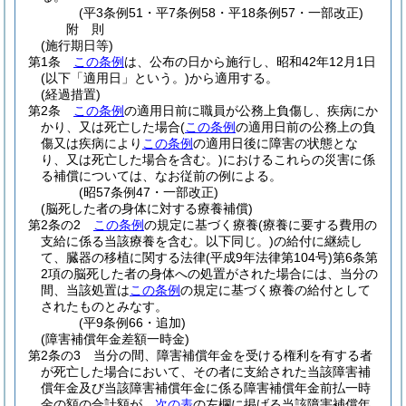
(平3条例51・平7条例58・平18条例57・一部改正)
附
則
(施行期日等)
第1条
この条例
は、公布の日から施行し、昭和42年12月1日
(以下「適用日」という。)
から適用する。
(経過措置)
第2条
この条例
の適用日前に職員が公務上負傷し、疾病にか
かり、又は死亡した場合
(
この条例
の適用日前の公務上の負
傷又は疾病により
この条例
の適用日後に障害の状態とな
り、又は死亡した場合を含む。)
におけるこれらの災害に係
る補償については、なお従前の例による。
(昭57条例47・一部改正)
(脳死した者の身体に対する療養補償)
第2条の2
この条例
の規定に基づく療養
(療養に要する費用の
支給に係る当該療養を含む。以下同じ。)
の給付に継続し
て、臓器の移植に関する法律
(平成9年法律第104号)
第6条第
2項の脳死した者の身体への処置がされた場合には、当分の
間、当該処置は
この条例
の規定に基づく療養の給付として
されたものとみなす。
(平9条例66・追加)
(障害補償年金差額一時金)
第2条の3
当分の間、障害補償年金を受ける権利を有する者
が死亡した場合において、その者に支給された当該障害補
償年金及び当該障害補償年金に係る障害補償年金前払一時
金の額の合計額が、
次の表
の左欄に掲げる当該障害補償年