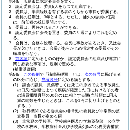
第4条
広島市に認定委員会を置く。
2
認定委員会は、委員5人をもつて組織する。
3
委員は、学識経験を有する者のうちから市長が委嘱する。
4
委員の任期は、3年とする。
ただし、補欠の委員の任期
は、前任者の残任期間とする。
5
委員は、再任されることができる。
6
認定委員会に会長を置き、委員の互選によりこれを定め
る。
7
会長は、会務を総理する。
会長に事故があるとき、又は会
長が欠けたときは、会長があらかじめ指定する委員がその
職務を行なう。
8
前各項
に定めるもののほか、認定委員会の組織及び運営に
関し必要な事項は、規則で定める。
(補償基礎額)
第5条
この条例
で「補償基礎額」とは、
次の各号
に掲げる者
の区分に応じ、
当該各号
に定める額とする。
(1)
議会の議員 負傷若しくは死亡の原因である事故発生
の日又は診断によつて疾病が確定した日におけるその者
の議員報酬月額の30分の1に相当する額
(当該額に1円未
満の端数を生じたときは、これを1円に切り上げるものと
する。)
(2)
執行機関である委員会の非常勤の委員及び非常勤の監
査委員 市長が定める額
(3)
非常勤の学校医、学校歯科医及び学校薬剤師 公立学
校の学校医、学校歯科医及び学校薬剤師の公務災害補償