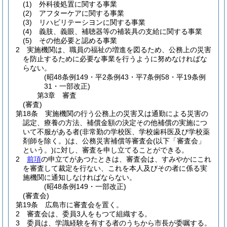
(1)
外科後処置に関する事業
(2)
アフターケアに関する事業
(3)
リハビリテーシヨンに関する事業
(4)
義肢、義眼、補聴器等の補装具の支給に関する事業
(5)
その他必要と認める事業
2
実施機関は、職員の福祉の増進を図るため、公務上の災害
を防止するために必要な事業を行うように努めなければな
らない。
(昭48条例149・平2条例43・平7条例58・平19条例
31・一部改正)
第3章
審査
(審査)
第18条
実施機関の行う公務上の災害又は通勤による災害の
認定、療養の方法、補償金額の決定その他補償の実施につ
いて不服がある者
(非常勤の学校医、学校歯科医及び学校薬
剤師を除く。)
は、公務災害補償等審査会
(以下「審査会」
という。)
に対し、審査を申し立てることができる。
2
前項
の申立てがあつたときは、審査会は、すみやかにこれ
を審査して裁定を行ない、これを本人及びその者に係る実
施機関に通知しなければならない。
(昭48条例149・一部改正)
(審査会)
第19条
広島市に審査会を置く。
2
審査会は、委員3人をもつて組織する。
3
委員は、学識経験を有する者のうちから市長が委嘱する。