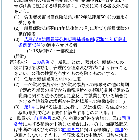
の職員
(地方公務員災害補償法施行令
(昭和42年政令第274
号)
第1条に規定する職員を除く。)
で次に掲げる者以外の者
をいう。
(1)
労働者災害補償保険法
(昭和22年法律第50号)
の適用を
受ける者
(2)
船員保険法
(昭和14年法律第73号)
に基づく船員保険の
被保険者
(3)
広島市消防団員等公務災害補償条例
(昭和41年広島市
条例第43号)
の適用を受ける者
(平18条例57・一部改正)
(通勤)
第2条の2
この条例
で「通勤」とは、職員が、勤務のため、
次に掲げる移動を、合理的な経路及び方法により行うこと
をいい、公務の性質を有するものを除くものとする。
(1)
住居と勤務場所との間の往復
(2)
一の勤務場所から他の勤務場所への移動その他の規則
で定める就業の場所から勤務場所への移動
(規則で定める
職員に関する法令の規定に違反して就業している場合に
おける当該就業の場所から勤務場所への移動を除く。)
(3)
第1号
に掲げる往復に先行し、又は後続する住居間の
移動
(規則で定める要件に該当するものに限る。)
2
職員が、
前項各号
に掲げる移動の経路を逸脱し、又は
同項
各号
に掲げる移動を中断した場合においては、当該逸脱又
は中断の間及びその後の
同項各号
に掲げる移動は、
同項
の
通勤としない。
ただし、当該逸脱又は中断が、日常生活上