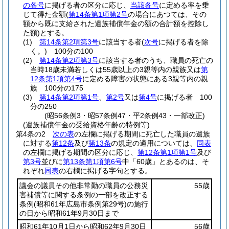
の各号
に掲げる者の区分に応じ、
当該各号
に定める率を乗
じて得た金額
(
第14条第1項第2号
の場合にあつては、その
額から既に支給された遺族補償年金の額の合計額を控除し
た額)
とする。
(1)
第14条第2項第3号
に該当する者
(
次号
に掲げる者を除
く。)
100分の100
(2)
第14条第2項第3号
に該当する者のうち、職員の死亡の
当時18歳未満若しくは55歳以上の3親等内の親族又は
第
12条第1項第4号
に定める障害の状態にある3親等内の親
族 100分の175
(3)
第14条第2項第1号
、
第2号
又は
第4号
に掲げる者 100
分の250
(昭56条例3・昭57条例47・平2条例43・一部改正)
(遺族補償年金の受給資格年齢の特例等)
第4条の2
次の表
の左欄に掲げる期間に死亡した職員の遺族
に対する
第12条
及び
第13条
の規定の適用については、
同表
の左欄に掲げる期間の区分に応じ、
第12条第1項第1号
及び
第3号
並びに
第13条第1項第6号
中「60歳」とあるのは、そ
れぞれ
同表
の右欄に掲げる字句とする。
議会の議員その他非常勤の職員の公務災
55歳
害補償等に関する条例の一部を改正する
条例
(昭和61年広島市条例第29号)
の施行
の日から昭和61年9月30日まで
昭和61年10月1日から昭和62年9月30日
56歳