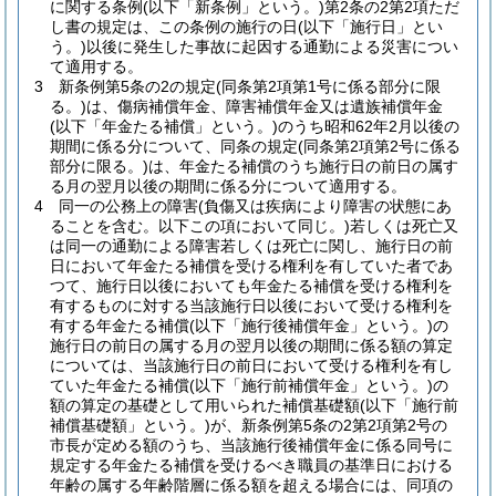
に関する条例
(以下「新条例」という。)
第2条の2第2項ただ
し書の規定は、この条例の施行の日
(以下「施行日」とい
う。)
以後に発生した事故に起因する通勤による災害につい
て適用する。
3
新条例第5条の2の規定
(同条第2項第1号に係る部分に限
る。)
は、傷病補償年金、障害補償年金又は遺族補償年金
(以下「年金たる補償」という。)
のうち昭和62年2月以後の
期間に係る分について、同条の規定
(同条第2項第2号に係る
部分に限る。)
は、年金たる補償のうち施行日の前日の属す
る月の翌月以後の期間に係る分について適用する。
4
同一の公務上の障害
(負傷又は疾病により障害の状態にあ
ることを含む。以下この項において同じ。)
若しくは死亡又
は同一の通勤による障害若しくは死亡に関し、施行日の前
日において年金たる補償を受ける権利を有していた者であ
つて、施行日以後においても年金たる補償を受ける権利を
有するものに対する当該施行日以後において受ける権利を
有する年金たる補償
(以下「施行後補償年金」という。)
の
施行日の前日の属する月の翌月以後の期間に係る額の算定
については、当該施行日の前日において受ける権利を有し
ていた年金たる補償
(以下「施行前補償年金」という。)
の
額の算定の基礎として用いられた補償基礎額
(以下「施行前
補償基礎額」という。)
が、新条例第5条の2第2項第2号の
市長が定める額のうち、当該施行後補償年金に係る同号に
規定する年金たる補償を受けるべき職員の基準日における
年齢の属する年齢階層に係る額を超える場合には、同項の