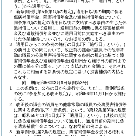
条例」という。)
は、昭和52年4月1日
(以下「適用日」とい
う。)
から適用する。
2
新条例附則第5条第1項の規定は適用日以後の期間に係る
傷病補償年金、障害補償年金及び遺族補償年金について、
同条第2項の規定の適用日以後に支給すべき事由の生じた休
業補償について適用し、適用日前の期間に係る障害補償年
金及び遺族補償年金並びに適用日前に支給すべき事由の生
じた休業補償については、なお従前の例による。
3
適用日からこの条例の施行の日
(以下「施行日」という。)
の前日までの間において、改正前の議会の議員その他非常
勤の職員の公務災害補償等に関する条例の規定に基づく障
害補償年金及び遺族補償年金
(適用日から施行日の前日まで
の間に係る分に限る。)
として支払われた金額は、それぞれ
これらに相当する新条例の規定に基づく損害補償の内払と
みなす。
附
則
(昭和56年3月6日
条例第3号)
1
この条例は、公布の日から施行する。
ただし、附則第2条
の次に2条を加える改正規定は、昭和56年11月1日から施行
する。
2
改正後の議会の議員その他非常勤の職員の公務災害補償等
に関する条例
(以下「新条例」という。)
第12条第3項の規定
は、昭和55年11月1日
(以下「適用日」という。)
以後の期間
に係る遺族補償年金について適用し、適用日前の期間に係
る遺族補償年金については、なお従前の例による。
3
新条例附則第2条の規定は、障害補償年金を受ける権利を