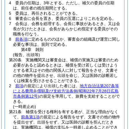
4
委員の任期は、3年とする。
ただし、補欠の委員の任期
は、前任者の残任期間とする。
5
委員は、再任されることができる。
6
審査会に会長を置き、委員の互選によりこれを定める。
7
会長は、会務を総理する。
会長に事故があるとき、又は会
長が欠けたときは、会長があらかじめ指定する委員がその
職務を行なう。
8
前各項
に定めるもののほか、審査会の組織及び運営に関し
必要な事項は、規則で定める。
第4章
雑則
(報告、出頭等)
第20条
実施機関又は審査会は、補償の実施又は審査のため
必要があると認めるときは、補償を受け若しくは受けよう
とする者又はその他の関係人に対して報告をさせ、文書そ
の他の物件を提出させ、出頭を命じ、又は医師の診断若し
くは検案を受けさせることができる。
2
前項
の規定により出頭した者には、
地方自治法第207条等
による費用弁償額及び支給方法条例
(昭和22年7月28日広島
市条例第12号)
の規定を準用して、旅費を支給することがで
きる。
(一時差止め)
第21条
補償を受ける権利を有する者が、正当な理由がなく
て、
前条第1項
の規定による報告をせず、文書その他の物件
を提出せず、出頭をせず、又は医師の診断を拒んだとき
は、実施機関は、補償の支払を一時差し止めることができ