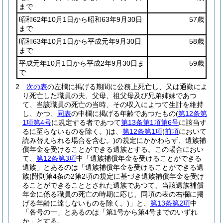
まで
昭和62年10月1日から昭和63年9月30日
57歳
まで
昭和63年10月1日から平成元年9月30日
58歳
まで
平成元年10月1日から平成2年9月30日ま
59歳
で
2
次の表
の左欄に掲げる期間に公務上死亡し、又は通勤によ
り死亡した職員の夫、父母、祖父母及び兄弟姉妹であつ
て、当該職員の死亡の当時、その収入によつて生計を維持
し、かつ、
同表
の中欄に掲げる年齢であつたもの
(
第12条第
1項第4号
に規定する者であつて
第13条第1項第6号
に該当す
るに至らないものを除く。)
は、
第12条第1項
(
前項
において
読み替えられる場合を含む。)
の規定にかかわらず、遺族補
償年金を受けることができる遺族とする。
この場合におい
て、
第12条第3項
中「遺族補償年金を受けることができる
遺族」とあるのは「遺族補償年金を受けることができる遺
族
(附則第4条の2第2項の規定に基づき遺族補償年金を受け
ることができることとされた遺族であつて、当該遺族補償
年金に係る職員の死亡の時期に応じ、同項の表の右欄に掲
げる年齢に達しないものを除く。)
」と、
第13条第2項
中
「各号の一」とあるのは「第1号から第4号までのいずれ
か」とする。