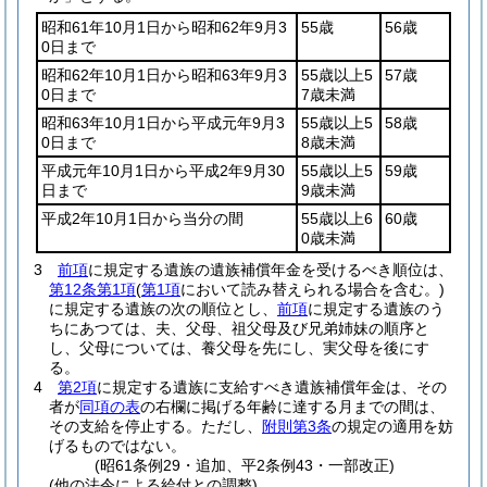
昭和61年10月1日から昭和62年9月3
55歳
56歳
0日まで
昭和62年10月1日から昭和63年9月3
55歳以上5
57歳
0日まで
7歳未満
昭和63年10月1日から平成元年9月3
55歳以上5
58歳
0日まで
8歳未満
平成元年10月1日から平成2年9月30
55歳以上5
59歳
日まで
9歳未満
平成2年10月1日から当分の間
55歳以上6
60歳
0歳未満
3
前項
に規定する遺族の遺族補償年金を受けるべき順位は、
第12条第1項
(
第1項
において読み替えられる場合を含む。)
に規定する遺族の次の順位とし、
前項
に規定する遺族のう
ちにあつては、夫、父母、祖父母及び兄弟姉妹の順序と
し、父母については、養父母を先にし、実父母を後にす
る。
4
第2項
に規定する遺族に支給すべき遺族補償年金は、その
者が
同項の表
の右欄に掲げる年齢に達する月までの間は、
その支給を停止する。
ただし、
附則第3条
の規定の適用を妨
げるものではない。
(昭61条例29・追加、平2条例43・一部改正)
(他の法令による給付との調整)