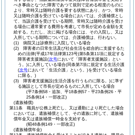
べき事由となつた障害であつて規則で定める程度のものに
より、常時又は随時介護を要する状態にあり、かつ、常時
又は随時介護を受けている場合においては、介護補償とし
て、当該介護を受けている期間、常時又は随時介護を受け
る場合に通常要する費用を考慮して市長が定める金額を支
給する。
ただし、次に掲げる場合には、その入院し、又は
入所している期間については、介護補償は、行わない。
(1)
病院又は診療所に入院している場合
(2)
障害者の日常生活及び社会生活を総合的に支援するた
めの法律
(平成17年法律第123号)
第5条第11項に規定する
障害者支援施設
(
次号
において「障害者支援施設」とい
う。)
に入所している場合
(同条第7項に規定する生活介護
(
次号
において「生活介護」という。)
を受けている場合
に限る。)
(3)
障害者支援施設
(生活介護を行うものに限る。)
に準ず
る施設として市長が定めるものに入所している場合
(平7条例58・追加、平18条例57・平23条例26・平
25条例14・一部改正)
(遺族補償)
第11条
職員が公務上死亡し、又は通勤により死亡した場合
においては、遺族補償として、その遺族に対して、遺族補
償年金又は遺族補償一時金を支給する。
(昭48条例149・一部改正)
(遺族補償年金)