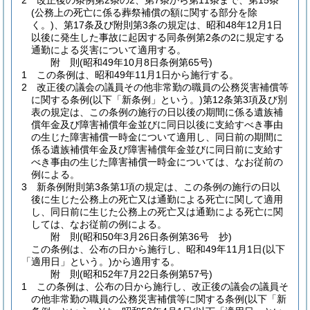
2
改正後の条例第2条の2、第7条から第11条まで、第15条
(公務上の死亡に係る葬祭補償の額に関する部分を除
く。)
、第17条及び附則第3条の規定は、昭和48年12月1日
以後に発生した事故に起因する同条例第2条の2に規定する
通勤による災害について適用する。
附
則
(昭和49年10月8日
条例第65号)
1
この条例は、昭和49年11月1日から施行する。
2
改正後の議会の議員その他非常勤の職員の公務災害補償等
に関する条例
(以下「新条例」という。)
第12条第3項及び別
表の規定は、この条例の施行の日以後の期間に係る遺族補
償年金及び障害補償年金並びに同日以後に支給すべき事由
の生じた障害補償一時金について適用し、同日前の期間に
係る遺族補償年金及び障害補償年金並びに同日前に支給す
べき事由の生じた障害補償一時金については、なお従前の
例による。
3
新条例附則第3条第1項の規定は、この条例の施行の日以
後に生じた公務上の死亡又は通勤による死亡に関して適用
し、同日前に生じた公務上の死亡又は通勤による死亡に関
しては、なお従前の例による。
附
則
(昭和50年3月26日
条例第36号 抄)
この条例は、公布の日から施行し、昭和49年11月1日
(以下
「適用日」という。)
から適用する。
附
則
(昭和52年7月22日
条例第57号)
1
この条例は、公布の日から施行し、改正後の議会の議員そ
の他非常勤の職員の公務災害補償等に関する条例
(以下「新