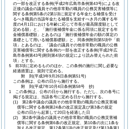
の一部を改正する条例
(平成2年広島市条例第43号)
による改
正後の議会の議員その他非常勤の職員の公務災害補償等に
関する条例第5条の2第1項に規定する年金たる補償を受け
るべき職員の当該年金たる補償を支給すべき月の属する年
度の4月1日における年齢に応じて市長が最高限度額として
定める額」と、「施行後補償年金に係る同項に規定する年
金補償基礎額」とあるのは「施行後補償年金の額の算定の
基礎として用いる補償基礎額」と、同条例附則第5項中「前
項」とあるのは、「議会の議員その他非常勤の職員の公務
災害補償等に関する条例の一部を改正する条例
(平成2年広
島市条例第43号)
附則第4項の規定により読み替えられた前
項」とする。
5
前3項に定めるもののほか、この条例の施行に関し必要な
経過措置は、規則で定める。
附
則
(平成3年9月26日
条例第51号)
この条例は、公布の日から施行する。
附
則
(平成7年10月4日
条例第58号 抄)
1
この条例は、公布の日から施行する。
ただし、次の各号に
掲げる規定は、当該各号に定める日から施行する。
(1)
第2条中議会の議員その他非常勤の職員の公務災害補
償等に関する条例第24条の改正規定及び第3条の規定
公布の日から起算して20日を経過した日
(2)
第2条中議会の議員その他非常勤の職員の公務災害補
償等に関する条例第6条の改正規定、第10条の次に1条を
加える改正規定、第12条第1項の改正規定及び第13条第1