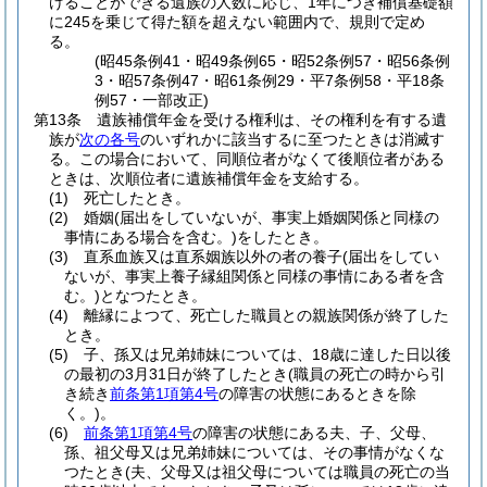
けることができる遺族の人数に応じ、1年につき補償基礎額
に245を乗じて得た額を超えない範囲内で、規則で定め
る。
(昭45条例41・昭49条例65・昭52条例57・昭56条例
3・昭57条例47・昭61条例29・平7条例58・平18条
例57・一部改正)
第13条
遺族補償年金を受ける権利は、その権利を有する遺
族が
次の各号
のいずれかに該当するに至つたときは消滅す
る。
この場合において、同順位者がなくて後順位者がある
ときは、次順位者に遺族補償年金を支給する。
(1)
死亡したとき。
(2)
婚姻
(届出をしていないが、事実上婚姻関係と同様の
事情にある場合を含む。)
をしたとき。
(3)
直系血族又は直系姻族以外の者の養子
(届出をしてい
ないが、事実上養子縁組関係と同様の事情にある者を含
む。)
となつたとき。
(4)
離縁によつて、死亡した職員との親族関係が終了した
とき。
(5)
子、孫又は兄弟姉妹については、18歳に達した日以後
の最初の3月31日が終了したとき
(職員の死亡の時から引
き続き
前条第1項第4号
の障害の状態にあるときを除
く。)
。
(6)
前条第1項第4号
の障害の状態にある夫、子、父母、
孫、祖父母又は兄弟姉妹については、その事情がなくな
つたとき
(夫、父母又は祖父母については職員の死亡の当