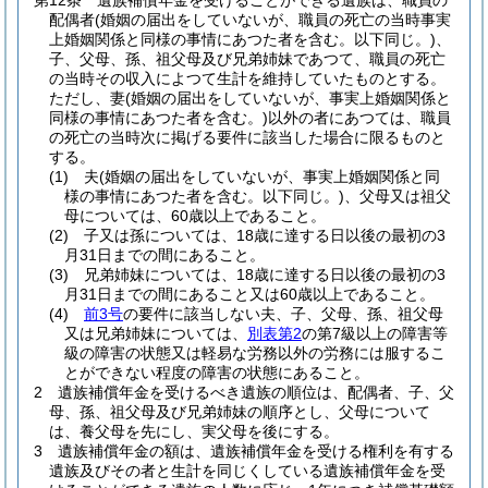
第12条
遺族補償年金を受けることができる遺族は、職員の
配偶者
(婚姻の届出をしていないが、職員の死亡の当時事実
上婚姻関係と同様の事情にあつた者を含む。以下同じ。)
、
子、父母、孫、祖父母及び兄弟姉妹であつて、職員の死亡
の当時その収入によつて生計を維持していたものとする。
ただし、妻
(婚姻の届出をしていないが、事実上婚姻関係と
同様の事情にあつた者を含む。)
以外の者にあつては、職員
の死亡の当時次に掲げる要件に該当した場合に限るものと
する。
(1)
夫
(婚姻の届出をしていないが、事実上婚姻関係と同
様の事情にあつた者を含む。以下同じ。)
、父母又は祖父
母については、60歳以上であること。
(2)
子又は孫については、18歳に達する日以後の最初の3
月31日までの間にあること。
(3)
兄弟姉妹については、18歳に達する日以後の最初の3
月31日までの間にあること又は60歳以上であること。
(4)
前3号
の要件に該当しない夫、子、父母、孫、祖父母
又は兄弟姉妹については、
別表第2
の第7級以上の障害等
級の障害の状態又は軽易な労務以外の労務には服するこ
とができない程度の障害の状態にあること。
2
遺族補償年金を受けるべき遺族の順位は、配偶者、子、父
母、孫、祖父母及び兄弟姉妹の順序とし、父母について
は、養父母を先にし、実父母を後にする。
3
遺族補償年金の額は、遺族補償年金を受ける権利を有する
遺族及びその者と生計を同じくしている遺族補償年金を受