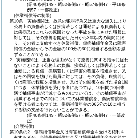
(昭48条例149・昭52条例57・昭57条例47・平18条
例57・一部改正)
(休業補償等の制限)
第10条
実施機関は、故意の犯罪行為又は重大な過失により
公務上の負傷若しくは疾病若しくは通勤による負傷若しく
は疾病又はこれらの原因となった事故を生じさせた職員に
対しては、その療養を開始した日から3年以内の期間に限
り、その者に支給すべき休業補償、傷病補償年金又は障害
補償の金額からその金額の100分の30に相当する金額を減
ずることができる。
2
実施機関は、正当な理由がなくて療養に関する指示に従わ
ないことにより公務上の負傷、疾病若しくは障害若しくは
通勤による負傷、疾病若しくは障害の程度を増進させ、又
はその回復を妨げた職員に対しては、その負傷、疾病若し
くは障害の程度を増進させ、又はその回復を妨げた場合1回
につき、休業補償を受ける者にあつては、10日間
(10日未
満で補償事由が消滅するものについては、その補償事由が
消滅する日までの間)
についての休業補償を、傷病補償年金
を受ける者にあつては、傷病補償年金の365分の10に相当
する額の支給を行わないことができる。
(昭48条例149・昭52条例57・昭57条例47・一部改
正)
(介護補償)
第10条の2
傷病補償年金又は障害補償年金を受ける権利を
有する者が、当該傷病補償年金又は障害補償年金を支給す