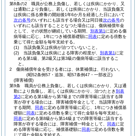
第8条の2
職員が公務上負傷し、若しくは疾病にかかり、又
は通勤により負傷し、若しくは疾病にかかり、当該負傷又
は疾病に係る療養の開始後1年6か月を経過した日において
次の各号
のいずれにも該当する場合又は同日後
次の各号
の
いずれにも該当することとなつた場合には、傷病補償年金
として、その状態が継続している期間、
別表第1
に定める傷
病等級に応じ、1年につき補償基礎額に
同表
に定める倍数を
乗じて得た金額を毎年支給する。
(1)
当該負傷又は疾病が治つていないこと。
(2)
当該負傷又は疾病による障害の程度が、
別表第1
に定
める第1級、第2級又は第3級の傷病等級に該当するこ
と。
2
傷病補償年金を受ける者には、休業補償は、行わない。
(昭52条例57・追加、昭57条例47・一部改正)
(障害補償)
第9条
職員が公務上負傷し、若しくは疾病にかかり、又は通
勤により負傷し、若しくは疾病にかかり、治つたとき
別表
第2
に定める第1級から第7級までの障害等級に該当する障
害が存する場合には、障害補償年金として、当該障害が存
する期間、
同表
に定める障害等級に応じ、1年につき補償基
礎額に
同表
に定める倍数を乗じて得た金額を毎年支給し、
同表
に定める第8級から第14級までの障害等級に該当する
障害が存する場合には、障害補償一時金として、
同表
に定
める障害等級に応じ、補償基礎額に
同表
に定める倍数を乗
じて得た金額を支給する。