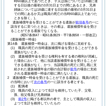
時60歳以上であつたとき、子又は孫については18歳に達
する日以後の最初の3月31日までの間にあるとき、兄弟
姉妹については18歳に達する日以後の最初の3月31日ま
での間にあるか又は職員の死亡の当時60歳以上であつた
ときを除く。)
。
2
遺族補償年金を受けることができる遺族が
前項各号
の一に
該当するに至つたときは、その者は、遺族補償年金を受け
ることができる遺族でなくなる。
(昭57条例47・昭61条例29・平7条例58・一部改正)
(遺族補償一時金)
第14条
遺族補償一時金は、次に掲げる場合に支給する。
(1)
職員の死亡の当時遺族補償年金を受けることができる
遺族がないとき。
(2)
遺族補償年金を受ける権利を有する者の権利が消滅し
た場合において、他に当該遺族補償年金を受けることが
できる遺族がなく、かつ、当該職員の死亡に関し既に支
給された遺族補償年金の額の合計額が
前号
の場合に支給
される遺族補償一時金の額に満たないとき。
2
遺族補償一時金を受けることができる遺族は、職員の死亡
の当時において
次の各号
の一に該当する者とする。
(1)
配偶者
(2)
職員の収入によつて生計を維持していた子、父母、
孫、祖父母及び兄弟姉妹
(3)
前2号
に掲げる者以外の者で、主として職員の収入に
よつて生計を維持していたもの