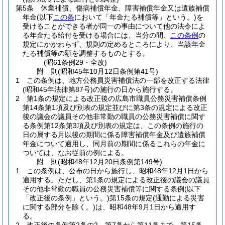
第5条
休業補償、傷病補償年金、障害補償年金又は遺族補償
年金
(以下
この条
において「年金たる補償等」という。)
を
受けることができる者が同一の事由について他の法令によ
る年金たる給付を受ける場合には、当分の間、
この条例
の
規定にかかわらず、規則の定めるところにより、当該年金
たる補償等の額を調整するものとする。
(昭61条例29・全改)
附
則
(昭和45年10月12日
条例第41号)
1
この条例は、地方公務員災害補償法の一部を改正する法律
(昭和45年法律第87号)
の施行の日から施行する。
2
第1条の規定による改正後の広島市職員公務災害補償条例
第14条第1項及び別表の規定並びに第3条の規定による改正
後の議会の議員その他非常勤の職員の公務災害補償に関す
る条例第12条第3項及び別表の規定は、この条例の施行の
日の属する月以後の期間に係る障害補償年金及び遺族補償
年金について適用し、同月前の期間に係るこれらの年金に
ついては、なお従前の例による。
附
則
(昭和48年12月20日
条例第149号)
1
この条例は、公布の日から施行し、昭和48年12月1日から
適用する。
ただし、第1条の規定による改正後の議会の議員
その他非常勤の職員の公務災害補償等に関する条例
(以下
「改正後の条例」という。)
第15条の規定
(通勤による災害
に関する部分を除く。)
は、昭和48年9月1日から適用す
る。