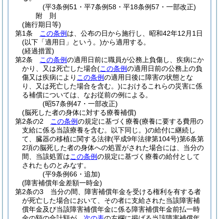
(平3条例51・平7条例58・平18条例57・一部改正)
附
則
(施行期日等)
第1条
この条例
は、公布の日から施行し、昭和42年12月1日
(以下「適用日」という。)
から適用する。
(経過措置)
第2条
この条例
の適用日前に職員が公務上負傷し、疾病にか
かり、又は死亡した場合
(
この条例
の適用日前の公務上の負
傷又は疾病により
この条例
の適用日後に障害の状態とな
り、又は死亡した場合を含む。)
におけるこれらの災害に係
る補償については、なお従前の例による。
(昭57条例47・一部改正)
(脳死した者の身体に対する療養補償)
第2条の2
この条例
の規定に基づく療養
(療養に要する費用の
支給に係る当該療養を含む。以下同じ。)
の給付に継続し
て、臓器の移植に関する法律
(平成9年法律第104号)
第6条第
2項の脳死した者の身体への処置がされた場合には、当分の
間、当該処置は
この条例
の規定に基づく療養の給付として
されたものとみなす。
(平9条例66・追加)
(障害補償年金差額一時金)
第2条の3
当分の間、障害補償年金を受ける権利を有する者
が死亡した場合において、その者に支給された当該障害補
償年金及び当該障害補償年金に係る障害補償年金前払一時
金の額の合計額が、
次の表
の左欄に掲げる当該障害補償年