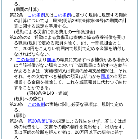
る。
(期間の計算)
第22条
この条例
又は
この条例
に基づく規則に規定する期間
の計算については、民法
(明治29年法律第89号)
の期間の計
算に関する規定を準用する。
(通勤による災害に係る費用の一部負担金)
第22条の2
通勤による負傷又は疾病に係る療養補償を受け
る職員
(規則で定める職員を除く。)
は、一部負担金とし
て、200円をこえない範囲内で規則で定める金額を納付し
なければならない。
2
この条例
により
前項
の職員に支給すべき補償がある場合又
は当該補償がない場合において当該職員に支給すべき給与
があるときは、実施機関又は職員の給与支給機関は、それ
ぞれ、その支給すべき補償の額又は給与から
同項
の金額に
相当する金額を控除して、これを当該職員に代わつて納付
することができる。
(昭48条例149・追加)
(規則への委任)
第23条
この条例
の実施に関し必要な事項は、規則で定め
る。
(罰則)
第24条
第20条第1項
の規定による報告をせず、若しくは虚
偽の報告をし、文書その他の物件を提出せず、出頭せず、
又は医師の診断を拒んだ者は、20万円以下の罰金に処す
る。