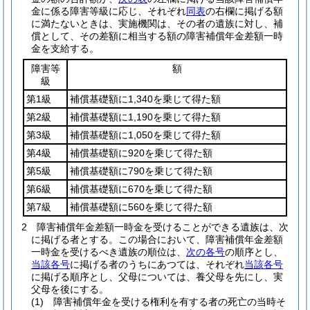
金に係る障害等級に応じ、それぞれ
同表
の右欄に掲げる額
に満たないときは、実施機関は、その者の遺族に対し、補
償として、その差額に相当する額の障害補償年金差額一時
金を支給する。
障害等
額
級
第1級
補償基礎額に1,340を乗じて得た額
第2級
補償基礎額に1,190を乗じて得た額
第3級
補償基礎額に1,050を乗じて得た額
第4級
補償基礎額に920を乗じて得た額
第5級
補償基礎額に790を乗じて得た額
第6級
補償基礎額に670を乗じて得た額
第7級
補償基礎額に560を乗じて得た額
2
障害補償年金差額一時金を受けることができる遺族は、次
に掲げる者とする。
この場合において、障害補償年金差額
一時金を受けるべき遺族の順位は、
次の各号
の順序とし、
当該各号
に掲げる者のうちにあつては、それぞれ
当該各号
に掲げる順序とし、父母については、養父母を先にし、実
父母を後にする。
(1)
障害補償年金を受ける権利を有する者の死亡の当時そ