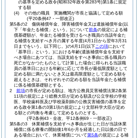
の基準を定める政令
(昭和32年政令第283号)
第1条に規定
する額
(4)
その他の職員 実施機関が市長と協議して定める額
(平20条例47・一部改正)
第5条の2
傷病補償年金、障害補償年金又は遺族補償年金
(以
下「年金たる補償」という。)
について
前条
の規定による補
償基礎額が、年金たる補償を受けるべき職員の当該年金た
る補償を支給すべき月の属する年度
(4月1日から翌年3月31
日までをいう。以下同じ。)
の4月1日
(以下
この項
において
「基準日」という。)
における年齢
(遺族補償年金を支給す
べき場合にあつては、当該支給をすべき事由に係る職員の
死亡がなかつたものとして計算した場合に得られる当該職
員の基準日における年齢)
に応じて市長が最低限度額として
定める額に満たないとき又は最高限度額として定める額を
超えるときは、それぞれその定める額を当該年金たる補償
に係る補償基礎額とする。
2
前項
の市長が定める額は、地方公務員災害補償法第2条第
11項の規定により総務大臣が定める額及び公立学校の学校
医、学校歯科医及び学校薬剤師の公務災害補償の基準を定
める政令第1条の3第1項の規定により文部科学大臣が定め
る額との均衡を考慮して定めるものとする。
(平2条例43・全改、平12条例69・一部改正)
第5条の3
休業補償を支給すべき事由が生じた日が当該休業
補償に係る療養の開始後1年6か月を経過した日以後の日で
ある場合において、休業補償について
第5条
の規定による補