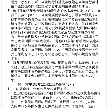
規定にかかわらず、当該施行前補償基礎額を当該施行後補
償年金に係る同項に規定する年金補償基礎額とする。
5
施行前補償年金が遺族補償年金である場合にあつては、施
行日以後において、当該遺族補償年金を、議会の議員その
他非常勤の職員の公務災害補償等に関する条例第13条第1
項後段の規定により次順位者に支給するとき、又は同条例
第16条の規定により、地方公務員災害補償法
(昭和42年法
律第121号)
第35条第1項後段の規定及び公立学校の学校
医、学校歯科医及び学校薬剤師の公務災害補償の基準を定
める政令
(昭和32年政令第283号)
第11条第1項後段の規定の
例により次順位者を先順位者として支給するときは、当該
次順位者は、施行日の前日において当該遺族補償年金を受
ける権利を有していたものとみなして、前項の規定を適用
する。
6
新条例第5条の2第2項第1号の規定を適用する場合におい
ては、改正前の議会の議員その他非常勤の職員の公務災害
補償等に関する条例の規定に基づいて支給された年金たる
補償は、新条例の規定による年金たる補償の内払とみな
す。
附
則
(平成2年12月21日
条例第43号)
1
この条例は、公布の日から施行する。
2
改正後の議会の議員その他非常勤の職員の公務災害補償等
に関する条例
(以下「新条例」という。)
第5条の3の規定
は、この条例の施行の日
(以下「施行日」という。)
以後に
支給すべき事由が生じた休業補償について適用し、施行日