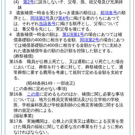
(4)
第2号
に該当しない子、父母、孫、祖父母及び兄弟姉
妹
3
遺族補償一時金を受けるべき遺族の順位は、
前項各号
の順
序とし、
同項第2号
及び
第4号
に掲げる者のうちにあつて
は、それぞれ
当該各号
に掲げる順序とし、父母について
は、養父母を先にし、実父母を後にする。
4
遺族補償一時金の額は、
第1項第1号
の場合にあつては補
償基礎額の400倍に相当する金額、
同項第2号
の場合にあつ
ては補償基礎額の400倍に相当する金額からすでに支給さ
れた遺族補償年金の額の合計額を控除した額とする。
(葬祭補償)
第15条
職員が公務上死亡し、又は通勤により死亡した場合
においては、葬祭を行う者に対して、葬祭補償として、通
常葬祭に要する費用を考慮して規則で定める金額を支給す
る。
(昭48条例149・一部改正)
(この条例に定めがない事項)
第16条
この章
に定めるもののほか、補償に関し必要な事項
については、地方公務員災害補償法及び公立学校の学校
医、学校歯科医及び学校薬剤師の公務災害補償に関する法
律の規定の例による。
(福祉事業)
第17条
実施機関は、公務上の災害又は通勤による災害を受
けた職員の福祉に関して必要な次の事業を行うように努め
なければならない。