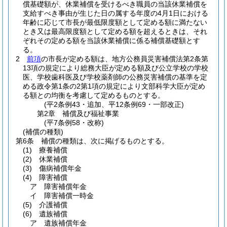
償基礎額が、休業補償を受けるべき職員の当該休業補償を
支給すべき事由が生じた日の属する年度の4月1日における
年齢に応じて市長が最低限度額として定める額に満たない
とき又は最高限度額として定める額を超えるときは、それ
ぞれその定める額を当該休業補償に係る補償基礎額とす
る。
2
前項
の市長が定める額は、地方公務員災害補償法第2条第
13項の規定により総務大臣が定める額及び公立学校の学校
医、学校歯科医及び学校薬剤師の公務災害補償の基準を定
める政令第1条の2第1項の規定により文部科学大臣が定め
る額との均衡を考慮して定めるものとする。
(平2条例43・追加、平12条例69・一部改正)
第2章
補償及び福祉事業
(平7条例58・改称)
(補償の種類)
第6条
補償の種類は、次に掲げるものとする。
(1)
療養補償
(2)
休業補償
(3)
傷病補償年金
(4)
障害補償
ア
障害補償年金
イ
障害補償一時金
(5)
介護補償
(6)
遺族補償
ア
遺族補償年金