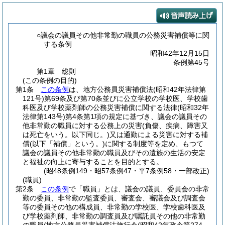
○議会の議員その他非常勤の職員の公務災害補償等に関
する条例
昭和42年12月15日
条例第45号
第1章
総則
(この条例の目的)
第1条
この条例
は、地方公務員災害補償法
(昭和42年法律第
121号)
第69条及び第70条並びに公立学校の学校医、学校歯
科医及び学校薬剤師の公務災害補償に関する法律
(昭和32年
法律第143号)
第4条第1項の規定に基づき、議会の議員その
他非常勤の職員に対する公務上の災害
(負傷、疾病、障害又
は死亡をいう。以下同じ。)
又は通勤による災害に対する補
償
(以下「補償」という。)
に関する制度等を定め、もつて
議会の議員その他非常勤の職員及びその遺族の生活の安定
と福祉の向上に寄与することを目的とする。
(昭48条例149・昭57条例47・平7条例58・一部改正)
(職員)
第2条
この条例
で「職員」とは、議会の議員、委員会の非常
勤の委員、非常勤の監査委員、審査会、審議会及び調査会
等の委員その他の構成員、非常勤の学校医、学校歯科医及
び学校薬剤師、非常勤の調査員及び嘱託員その他の非常勤