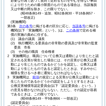
必要な行為であつて規則で定めるものをやむを得ない事由
により行うための最小限度のものである場合は、当該逸脱
又は中断の間を除き、この限りでない。
(昭48条例149・追加、昭62条例30・平18条例57・
一部改正)
(実施機関)
第3条
次の各号
に掲げる者の区分に応じ、
当該各号
に掲げる
機関
(以下「実施機関」という。)
は、
この条例
で定める補
償の実施の責めに任ずる。
(1)
議会の議員 議長
(2)
執行機関たる委員会の非常勤の委員及び非常勤の監査
委員 市長
(3)
その他の職員 任命権者
2
実施機関は、職員について公務又は通勤により生じたと認
定される災害が発生した場合には、その災害が公務又は通
勤により生じたものであるかどうかを認定し、公務又は通
勤により生じたものであると認定したときは、すみやかに
補償を受けるべき者に通知しなければならない。
3
実施機関は、
前項
の規定による災害が公務又は通勤により
生じたものであるかどうかの認定をしようとするときは、
公務災害補償等認定委員会
(以下「認定委員会」という。)
の意見を聴かなければならない。
ただし、その認定が容易
であるときは、この限りでない。
(昭48条例149・平9条例66・一部改正)
(認定委員会)