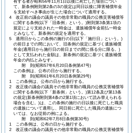
有する者が昭和56年11月1日以後に死亡した場合につい
て、新条例附則第2条の3の規定は同日以後に障害補償年金
を支給すべき事由が生じた場合について適用する。
4
改正前の議会の議員その他非常勤の職員の公務災害補償等
に関する条例
(以下「旧条例」という。)
附則第3条第1項の
規定により支給された一時金は、遺族補償年金前払一時金
とみなして、新条例の規定を適用する。
5
適用日からこの条例の施行の日
(以下「施行日」という。)
の前日までの間において、旧条例の規定に基づく遺族補償
年金
(適用日から施行日の前日までの間に係る分に限る。)
として支払われた金額は、新条例の規定に基づく遺族補償
年金の内払とみなす。
附
則
(昭和57年6月20日
条例第47号)
この条例は、公布の日から施行する。
附
則
(昭和61年6月20日
条例第29号)
1
この条例は、公布の日から施行する。
2
改正後の議会の議員その他非常勤の職員の公務災害補償等
に関する条例
(以下「新条例」という。)
第12条及び第13条
の規定
(新条例附則第4条の2第1項において読み替えられる
場合を含む。)
は、この条例の施行の日以後に死亡した職員
の遺族について適用し、同日前に死亡した職員の遺族につ
いては、なお従前の例による。
附
則
(昭和62年7月8日
条例第30号)
1
この条例は、公布の日から施行する。
2
改正後の議会の議員その他非常勤の職員の公務災害補償等