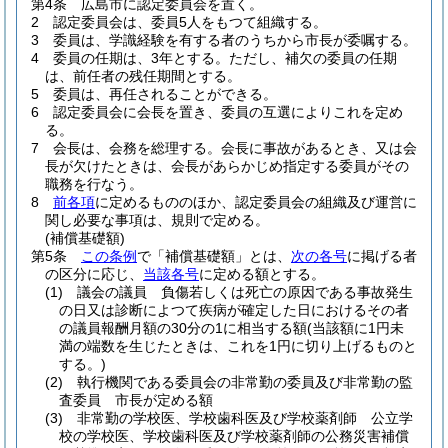
第4条
広島市に認定委員会を置く。
2
認定委員会は、委員5人をもつて組織する。
3
委員は、学識経験を有する者のうちから市長が委嘱する。
4
委員の任期は、3年とする。
ただし、補欠の委員の任期
は、前任者の残任期間とする。
5
委員は、再任されることができる。
6
認定委員会に会長を置き、委員の互選によりこれを定め
る。
7
会長は、会務を総理する。
会長に事故があるとき、又は会
長が欠けたときは、会長があらかじめ指定する委員がその
職務を行なう。
8
前各項
に定めるもののほか、認定委員会の組織及び運営に
関し必要な事項は、規則で定める。
(補償基礎額)
第5条
この条例
で「補償基礎額」とは、
次の各号
に掲げる者
の区分に応じ、
当該各号
に定める額とする。
(1)
議会の議員 負傷若しくは死亡の原因である事故発生
の日又は診断によつて疾病が確定した日におけるその者
の議員報酬月額の30分の1に相当する額
(当該額に1円未
満の端数を生じたときは、これを1円に切り上げるものと
する。)
(2)
執行機関である委員会の非常勤の委員及び非常勤の監
査委員 市長が定める額
(3)
非常勤の学校医、学校歯科医及び学校薬剤師 公立学
校の学校医、学校歯科医及び学校薬剤師の公務災害補償