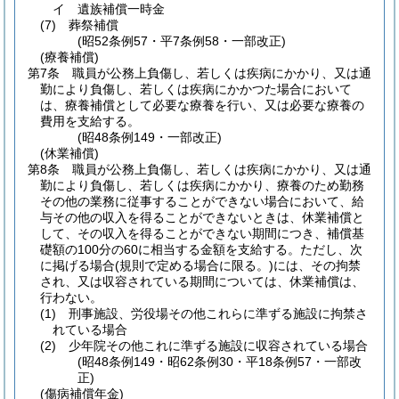
イ
遺族補償一時金
(7)
葬祭補償
(昭52条例57・平7条例58・一部改正)
(療養補償)
第7条
職員が公務上負傷し、若しくは疾病にかかり、又は通
勤により負傷し、若しくは疾病にかかつた場合において
は、療養補償として必要な療養を行い、又は必要な療養の
費用を支給する。
(昭48条例149・一部改正)
(休業補償)
第8条
職員が公務上負傷し、若しくは疾病にかかり、又は通
勤により負傷し、若しくは疾病にかかり、療養のため勤務
その他の業務に従事することができない場合において、給
与その他の収入を得ることができないときは、休業補償と
して、その収入を得ることができない期間につき、補償基
礎額の100分の60に相当する金額を支給する。
ただし、次
に掲げる場合
(規則で定める場合に限る。)
には、その拘禁
され、又は収容されている期間については、休業補償は、
行わない。
(1)
刑事施設、労役場その他これらに準ずる施設に拘禁さ
れている場合
(2)
少年院その他これに準ずる施設に収容されている場合
(昭48条例149・昭62条例30・平18条例57・一部改
正)
(傷病補償年金)