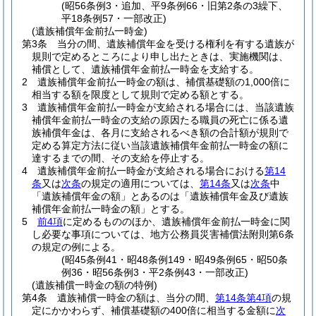
(昭56条例3・追加、平9条例66・旧第2条の3繰下、
平18条例57・一部改正)
(遺族補償年金前払一時金)
第3条
当分の間、遺族補償年金を受ける権利を有する遺族が
規則で定めるところにより申し出たときは、実施機関は、
補償として、遺族補償年金前払一時金を支給する。
2
遺族補償年金前払一時金の額は、補償基礎額の1,000倍に
相当する額を限度として規則で定める額とする。
3
遺族補償年金前払一時金が支給される場合には、当該遺族
補償年金前払一時金の支給の原因たる職員の死亡に係る遺
族補償年金は、各月に支給されるべき額の合計額が規則で
定める算定方法に従い当該遺族補償年金前払一時金の額に
達するまでの間、その支給を停止する。
4
遺族補償年金前払一時金が支給される場合における
第14
条
又は
次条
の規定の適用については、
第14条
又は
次条
中
「遺族補償年金の額」とあるのは「遺族補償年金及び遺族
補償年金前払一時金の額」とする。
5
前4項
に定めるもののほか、遺族補償年金前払一時金に関
し必要な事項については、地方公務員災害補償法附則第6条
の規定の例による。
(昭45条例41・昭48条例149・昭49条例65・昭50条
例36・昭56条例3・平2条例43・一部改正)
(遺族補償一時金の額の特例)
第4条
遺族補償一時金の額は、当分の間、
第14条第4項
の規
定にかかわらず、補償基礎額の400倍に相当する金額に
次