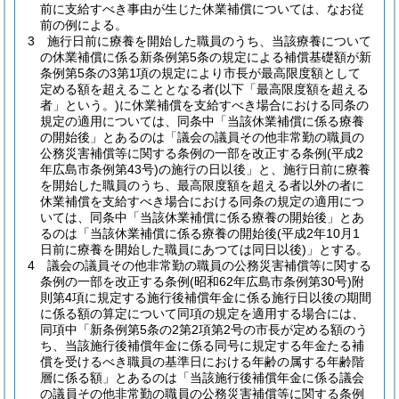
前に支給すべき事由が生じた休業補償については、なお従
前の例による。
3
施行日前に療養を開始した職員のうち、当該療養について
の休業補償に係る新条例第5条の規定による補償基礎額が新
条例第5条の3第1項の規定により市長が最高限度額として
定める額を超えることとなる者
(以下「最高限度額を超える
者」という。)
に休業補償を支給すべき場合における同条の
規定の適用については、同条中「当該休業補償に係る療養
の開始後」とあるのは「議会の議員その他非常勤の職員の
公務災害補償等に関する条例の一部を改正する条例
(平成2
年広島市条例第43号)
の施行の日以後」と、施行日前に療養
を開始した職員のうち、最高限度額を超える者以外の者に
休業補償を支給すべき場合における同条の規定の適用につ
いては、同条中「当該休業補償に係る療養の開始後」とあ
るのは「当該休業補償に係る療養の開始後
(平成2年10月1
日前に療養を開始した職員にあつては同日以後)
」とする。
4
議会の議員その他非常勤の職員の公務災害補償等に関する
条例の一部を改正する条例
(昭和62年広島市条例第30号)
附
則第4項に規定する施行後補償年金に係る施行日以後の期間
に係る額の算定について同項の規定を適用する場合には、
同項中「新条例第5条の2第2項第2号の市長が定める額のう
ち、当該施行後補償年金に係る同号に規定する年金たる補
償を受けるべき職員の基準日における年齢の属する年齢階
層に係る額」とあるのは「当該施行後補償年金に係る議会
の議員その他非常勤の職員の公務災害補償等に関する条例