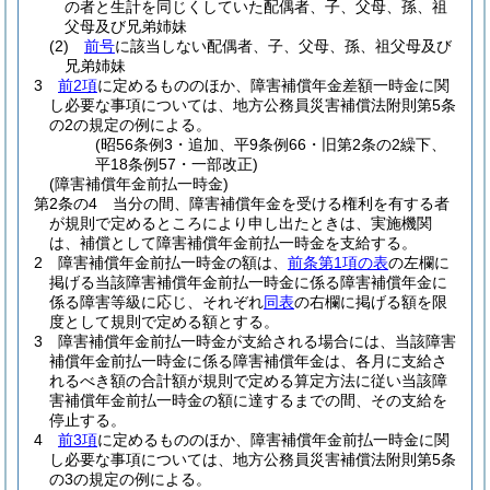
の者と生計を同じくしていた配偶者、子、父母、孫、祖
父母及び兄弟姉妹
(2)
前号
に該当しない配偶者、子、父母、孫、祖父母及び
兄弟姉妹
3
前2項
に定めるもののほか、障害補償年金差額一時金に関
し必要な事項については、地方公務員災害補償法附則第5条
の2の規定の例による。
(昭56条例3・追加、平9条例66・旧第2条の2繰下、
平18条例57・一部改正)
(障害補償年金前払一時金)
第2条の4
当分の間、障害補償年金を受ける権利を有する者
が規則で定めるところにより申し出たときは、実施機関
は、補償として障害補償年金前払一時金を支給する。
2
障害補償年金前払一時金の額は、
前条第1項の表
の左欄に
掲げる当該障害補償年金前払一時金に係る障害補償年金に
係る障害等級に応じ、それぞれ
同表
の右欄に掲げる額を限
度として規則で定める額とする。
3
障害補償年金前払一時金が支給される場合には、当該障害
補償年金前払一時金に係る障害補償年金は、各月に支給さ
れるべき額の合計額が規則で定める算定方法に従い当該障
害補償年金前払一時金の額に達するまでの間、その支給を
停止する。
4
前3項
に定めるもののほか、障害補償年金前払一時金に関
し必要な事項については、地方公務員災害補償法附則第5条
の3の規定の例による。