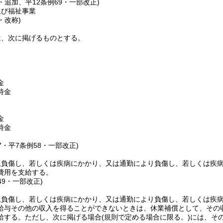
3・追加、平12条例69・一部改正)
及び福祉事業
・改称)
は、次に掲げるものとする。
金
時金
金
時金
57・平7条例58・一部改正)
上負傷し、若しくは疾病にかかり、又は通勤により負傷し、若しくは疾
費用を支給する。
49・一部改正)
上負傷し、若しくは疾病にかかり、又は通勤により負傷し、若しくは疾
給与その他の収入を得ることができないときは、休業補償として、その収
給する。
ただし、次に掲げる場合
(規則で定める場合に限る。)
には、そ