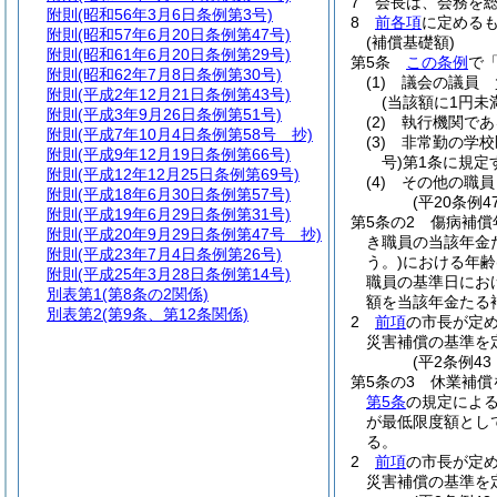
7
会長は、会務を
附則
(昭和56年3月6日条例第3号)
8
前各項
に定める
附則
(昭和57年6月20日条例第47号)
(補償基礎額)
附則
(昭和61年6月20日条例第29号)
第5条
この条例
で
附則
(昭和62年7月8日条例第30号)
(1)
議会の議員 
附則
(平成2年12月21日条例第43号)
(当該額に1円
附則
(平成3年9月26日条例第51号)
(2)
執行機関であ
附則
(平成7年10月4日条例第58号 抄)
(3)
非常勤の学校
附則
(平成9年12月19日条例第66号)
号)
第1条に規定
附則
(平成12年12月25日条例第69号)
(4)
その他の職員
附則
(平成18年6月30日条例第57号)
(平20条例
附則
(平成19年6月29日条例第31号)
第5条の2
傷病補償
附則
(平成20年9月29日条例第47号 抄)
き職員の当該年金
附則
(平成23年7月4日条例第26号)
う。)
における年齢
附則
(平成25年3月28日条例第14号)
職員の基準日にお
別表第1
(第8条の2関係)
額を当該年金たる
別表第2
(第9条、第12条関係)
2
前項
の市長が定
災害補償の基準を
(平2条例4
第5条の3
休業補償
第5条
の規定によ
が最低限度額とし
る。
2
前項
の市長が定
災害補償の基準を