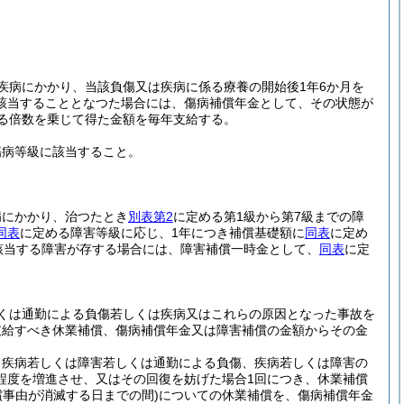
疾病にかかり、当該負傷又は疾病に係る療養の開始後1年6か月を
該当することとなつた場合には、傷病補償年金として、その状態が
る倍数を乗じて得た金額を毎年支給する。
傷病等級に該当すること。
病にかかり、治つたとき
別表第2
に定める第1級から第7級までの障
同表
に定める障害等級に応じ、1年につき補償基礎額に
同表
に定め
該当する障害が存する場合には、障害補償一時金として、
同表
に定
くは通勤による負傷若しくは疾病又はこれらの原因となった事故を
支給すべき休業補償、傷病補償年金又は障害補償の金額からその金
、疾病若しくは障害若しくは通勤による負傷、疾病若しくは障害の
程度を増進させ、又はその回復を妨げた場合1回につき、休業補償
償事由が消滅する日までの間)
についての休業補償を、傷病補償年金