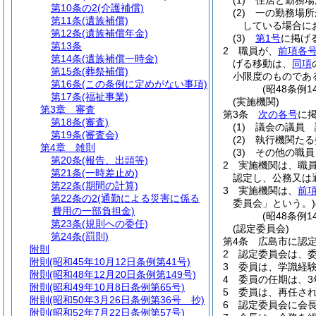
(1)
住居と勤務場
第10条の2
(介護補償)
(2)
一の勤務場所
第11条
(遺族補償)
している場合に
第12条
(遺族補償年金)
(3)
第1号
に掲げ
第13条
2
職員が、
前項各
第14条
(遺族補償一時金)
げる移動は、
同項
第15条
(葬祭補償)
小限度のものであ
第16条
(この条例に定めがない事項)
(昭48条例
第17条
(福祉事業)
(実施機関)
第3章
審査
第3条
次の各号
に
第18条
(審査)
(1)
議会の議員 
第19条
(審査会)
(2)
執行機関たる
第4章
雑則
(3)
その他の職員
第20条
(報告、出頭等)
2
実施機関は、職
第21条
(一時差止め)
認定し、公務又は
第22条
(期間の計算)
3
実施機関は、
前
第22条の2
(通勤による災害に係る
委員会」という。)
費用の一部負担金)
(昭48条例
第23条
(規則への委任)
(認定委員会)
第24条
(罰則)
第4条
広島市に認
附則
2
認定委員会は、委
附則
(昭和45年10月12日条例第41号)
3
委員は、学識経
附則
(昭和48年12月20日条例第149号)
4
委員の任期は、3
附則
(昭和49年10月8日条例第65号)
5
委員は、再任さ
附則
(昭和50年3月26日条例第36号 抄)
6
認定委員会に会
附則
(昭和52年7月22日条例第57号)