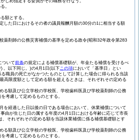
らかじめ指定する委員がその職務を行なう。
める。
める額とする。
定した日におけるその者の議員報酬月額の30分の1に相当する額
校薬剤師の公務災害補償の基準を定める政令
(昭和32年政令第283
について
前条
の規定による補償基礎額が、年金たる補償を受けるべ
いう。以下同じ。)
の4月1日
(以下
この項
において「基準日」とい
係る職員の死亡がなかつたものとして計算した場合に得られる当該
最高限度額として定める額を超えるときは、それぞれその定める
定める額及び公立学校の学校医、学校歯科医及び学校薬剤師の公務
衡を考慮して定めるものとする。
か月を経過した日以後の日である場合において、休業補償について
事由が生じた日の属する年度の4月1日における年齢に応じて市長
は、それぞれその定める額を当該休業補償に係る補償基礎額とす
定める額及び公立学校の学校医、学校歯科医及び学校薬剤師の公務
衡を考慮して定めるものとする。