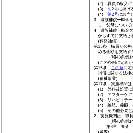
(2)
職員の収入に
(3)
前2号
に掲げ
(4)
第2号
に該当
3
遺族補償一時金
し、父母について
4
遺族補償一時金
からすでに支給さ
(葬祭補償)
第15条
職員が公務
める金額を支給す
(昭48条例1
(この条例に定めが
第16条
この章
に定
補償に関する法律
(福祉事業)
第17条
実施機関は
(1)
外科後処置に
(2)
アフターケア
(3)
リハビリテー
(4)
義肢、義眼、
(5)
その他必要と
2
実施機関は、職
(昭48条例
第3章
審査
(審査)