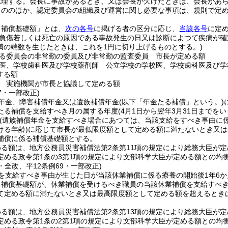
総理する。
会長に事故があるとき、又は会長が欠けたときは、会長があ
もののほか、認定委員会の組織及び運営に関し必要な事項は、規則で定
「補償基礎額」とは、
次の各号
に掲げる者の区分に応じ、
当該各号
に定
負傷若しくは死亡の原因である事故発生の日又は診断によつて疾病が確
未満の端数を生じたときは、これを1円に切り上げるものとする。)
る委員会の非常勤の委員及び非常勤の監査委員 市長が定める額
医、学校歯科医及び学校薬剤師 公立学校の学校医、学校歯科医及び学
する額
 実施機関が市長と協議して定める額
47・一部改正)
年金、障害補償年金又は遺族補償年金
(以下「年金たる補償」という。)
たる補償を支給すべき月の属する年度
(4月1日から翌年3月31日までを
(遺族補償年金を支給すべき場合にあつては、当該支給をすべき事由に
ける年齢)
に応じて市長が最低限度額として定める額に満たないとき又は
補償に係る補償基礎額とする。
める額は、地方公務員災害補償法第2条第11項の規定により総務大臣が
定める政令第1条の3第1項の規定により文部科学大臣が定める額との均
3・全改、平12条例69・一部改正)
を支給すべき事由が生じた日が当該休業補償に係る療養の開始後1年6
る補償基礎額が、休業補償を受けるべき職員の当該休業補償を支給すべき
て定める額に満たないとき又は最高限度額として定める額を超えるとき
める額は、地方公務員災害補償法第2条第13項の規定により総務大臣が
定める政令第1条の2第1項の規定により文部科学大臣が定める額との均