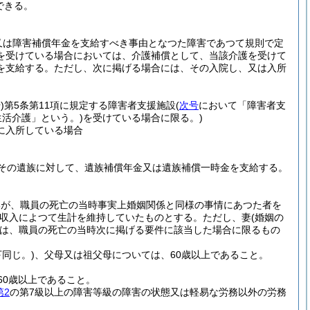
できる。
又は障害補償年金を支給すべき事由となつた障害であつて規則で定
を受けている場合においては、介護補償として、当該介護を受けて
を支給する。
ただし、次に掲げる場合には、その入院し、又は入所
)
第5条第11項に規定する障害者支援施設
(
次号
において「障害者支
活介護」という。)
を受けている場合に限る。)
に入所している場合
その遺族に対して、遺族補償年金又は遺族補償一時金を支給する。
いが、職員の死亡の当時事実上婚姻関係と同様の事情にあつた者を
収入によつて生計を維持していたものとする。
ただし、妻
(婚姻の
は、職員の死亡の当時次に掲げる要件に該当した場合に限るもの
同じ。)
、父母又は祖父母については、60歳以上であること。
60歳以上であること。
第2
の第7級以上の障害等級の障害の状態又は軽易な労務以外の労務