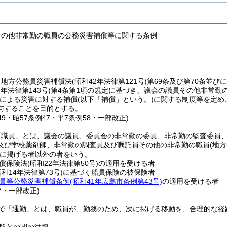
その他非常勤の職員の公務災害補償等に関する条例
、地方公務員災害補償法
(昭和42年法律第121号)
第69条及び第70条並
2年法律第143号)
第4条第1項の規定に基づき、議会の議員その他非常勤
による災害に対する補償
(以下「補償」という。)
に関する制度等を定め
与することを目的とする。
149・昭57条例47・平7条例58・一部改正)
「職員」とは、議会の議員、委員会の非常勤の委員、非常勤の監査委員
及び学校薬剤師、非常勤の調査員及び嘱託員その他の非常勤の職員
(地
に掲げる者以外の者をいう。
償保険法
(昭和22年法律第50号)
の適用を受ける者
昭和14年法律第73号)
に基づく船員保険の被保険者
員等公務災害補償条例
(昭和41年広島市条例第43号)
の適用を受ける者
57・一部改正)
で「通勤」とは、職員が、勤務のため、次に掲げる移動を、合理的な経