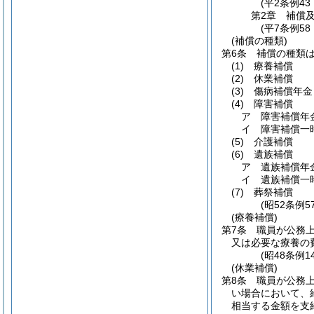
(平2条例4
第2章
補償
(平7条例58
(補償の種類)
第6条
補償の種類
(1)
療養補償
(2)
休業補償
(3)
傷病補償年金
(4)
障害補償
ア
障害補償年
イ
障害補償一
(5)
介護補償
(6)
遺族補償
ア
遺族補償年
イ
遺族補償一
(7)
葬祭補償
(昭52条例
(療養補償)
第7条
職員が公務
又は必要な療養の
(昭48条例1
(休業補償)
第8条
職員が公務
い場合において、
相当する金額を支