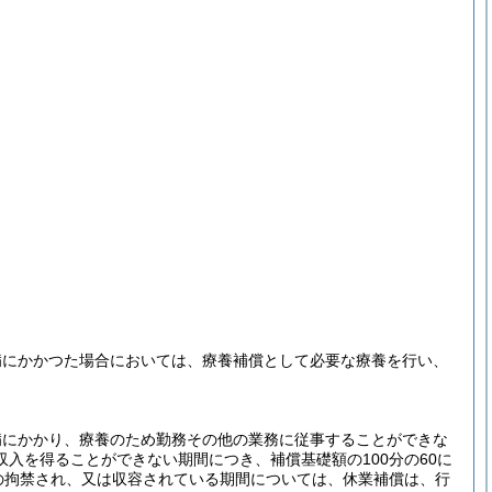
病にかかつた場合においては、療養補償として必要な療養を行い、
病にかかり、療養のため勤務その他の業務に従事することができな
入を得ることができない期間につき、補償基礎額の100分の60に
の拘禁され、又は収容されている期間については、休業補償は、行