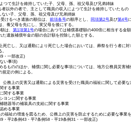
よつて生計を維持していた子、父母、孫、祖父母及び兄弟姉妹
る者以外の者で、主として職員の収入によつて生計を維持していたもの
しない子、父母、孫、祖父母及び兄弟姉妹
を受けるべき遺族の順位は、
前項各号
の順序とし、
同項第2号
及び
第4号
は、養父母を先にし、実父母を後にする。
の額は、
第1項第1号
の場合にあつては補償基礎額の400倍に相当する金
れた遺族補償年金の額の合計額を控除した額とする。
上死亡し、又は通勤により死亡した場合においては、葬祭を行う者に対
る。
49・一部改正)
ない事項)
めるもののほか、補償に関し必要な事項については、地方公務員災害補
の規定の例による。
、公務上の災害又は通勤による災害を受けた職員の福祉に関して必要な
関する事業
に関する事業
シヨンに関する事業
補聴器等の補装具の支給に関する事業
認める事業
員の福祉の増進を図るため、公務上の災害を防止するために必要な事業
149・平2条例43・平7条例58・平19条例31・一部改正)