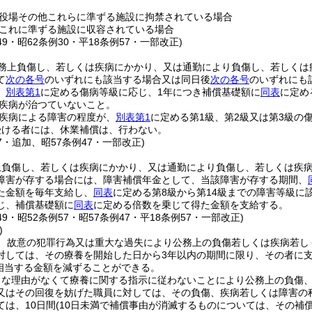
役場その他これらに準ずる施設に拘禁されている場合
これに準ずる施設に収容されている場合
149・昭62条例30・平18条例57・一部改正)
務上負傷し、若しくは疾病にかかり、又は通勤により負傷し、若しくは
て
次の各号
のいずれにも該当する場合又は同日後
次の各号
のいずれにも
、
別表第1
に定める傷病等級に応じ、1年につき補償基礎額に
同表
に定め
疾病が治つていないこと。
疾病による障害の程度が、
別表第1
に定める第1級、第2級又は第3級の
受ける者には、休業補償は、行わない。
57・追加、昭57条例47・一部改正)
上負傷し、若しくは疾病にかかり、又は通勤により負傷し、若しくは疾
障害が存する場合には、障害補償年金として、当該障害が存する期間、
た金額を毎年支給し、
同表
に定める第8級から第14級までの障害等級に
じ、補償基礎額に
同表
に定める倍数を乗じて得た金額を支給する。
149・昭52条例57・昭57条例47・平18条例57・一部改正)
)
、故意の犯罪行為又は重大な過失により公務上の負傷若しくは疾病若し
対しては、その療養を開始した日から3年以内の期間に限り、その者に
に相当する金額を減ずることができる。
当な理由がなくて療養に関する指示に従わないことにより公務上の負傷
又はその回復を妨げた職員に対しては、その負傷、疾病若しくは障害の
ては、10日間
(10日未満で補償事由が消滅するものについては、その補