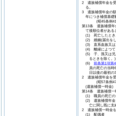
2
遺族補償年金を
る。
3
遺族補償年金の
年につき補償基礎
(昭45条例
第13条
遺族補償年
て後順位者がある
(1)
死亡したとき
(2)
婚姻
(届出を
(3)
直系血族又は
(4)
離縁によつて
(5)
子、孫又は兄
るときを除く。)
(6)
前条第1項第
員の死亡の当時
日以後の最初の
2
遺族補償年金を
(昭57条例
(遺族補償一時金)
第14条
遺族補償一
(1)
職員の死亡の
(2)
遺族補償年金
亡に関し既に支
2
遺族補償一時金
(1)
配偶者