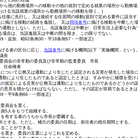
所との間の往復
から他の勤務場所への移動その他の規則で定める就業の場所から勤務場
おける当該就業の場所から勤務場所への移動を除く。)
る往復に先行し、又は後続する住居間の移動
(規則で定める要件に該当す
号
に掲げる移動の経路を逸脱し、又は
同項各号
に掲げる移動を中断した
の通勤としない。
ただし、当該逸脱又は中断が、日常生活上必要な行為
る場合は、当該逸脱又は中断の間を除き、この限りでない。
149・追加、昭62条例30・平18条例57・一部改正)
掲げる者の区分に応じ、
当該各号
に掲げる機関
(以下「実施機関」という。
議長
委員会の非常勤の委員及び非常勤の監査委員 市長
 任命権者
員について公務又は通勤により生じたと認定される災害が発生した場合
通勤により生じたものであると認定したときは、すみやかに補償を受け
項
の規定による災害が公務又は通勤により生じたものであるかどうかの
の意見を聴かなければならない。
ただし、その認定が容易であるときは
149・平9条例66・一部改正)
定委員会を置く。
員5人をもつて組織する。
験を有する者のうちから市長が委嘱する。
年とする。
ただし、補欠の委員の任期は、前任者の残任期間とする。
れることができる。
長を置き、委員の互選によりこれを定める。