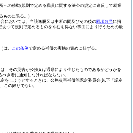
所への移動
(規則で定める職員に関する法令の規定に違反して就業
るものに限る。)
場合においては、当該逸脱又は中断の間及びその後の
同項各号
に掲
であつて規則で定めるものをやむを得ない事由により行うための最
)
は、
この条例
で定める補償の実施の責めに任ずる。
には、その災害が公務又は通勤により生じたものであるかどうかを
るべき者に通知しなければならない。
認定をしようとするときは、公務災害補償等認定委員会
(以下「認定
、この限りでない。