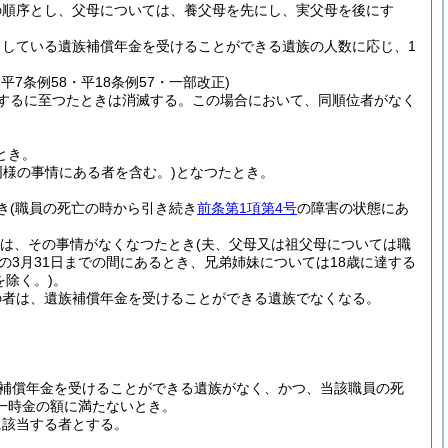
の順序とし、父母については、養父母を先にし、実父母を後にす
している遺族補償年金を受けることができる遺族の人数に応じ、1
・平7条例58・平18条例57・一部改正)
するに至つたときは消滅する。
この場合において、同順位者がなく
とき。
同様の事情にある者を含む。)
となつたとき。
き
(職員の死亡の時から引き続き
前条第1項第4号
の障害の状態にあ
は、その事情がなくなつたとき
(夫、父母又は祖父母については職
の3月31日までの間にあるとき、兄弟姉妹については18歳に達する
を除く。)
。
の者は、遺族補償年金を受けることができる遺族でなくなる。
補償年金を受けることができる遺族がなく、かつ、当該職員の死
一時金の額に満たないとき。
に該当する者とする。