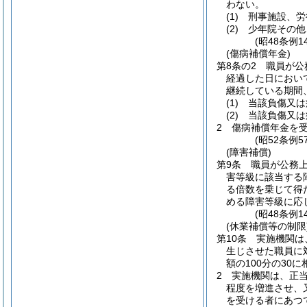
わない。
(1)
刑事施設、労
(2)
少年院その他
(昭48条例
(傷病補償年金)
第8条の2
職員が公
経過した日におい
継続している期間
(1)
当該負傷又は
(2)
当該負傷又は
2
傷病補償年金を
(昭52条例
(障害補償)
第9条
職員が公務
害等級に該当する
る倍数を乗じて得
める障害等級に応
(昭48条例
(休業補償等の制限
第10条
実施機関は
生じさせた職員に
額の100分の30
2
実施機関は、正
程度を増進させ、
を受ける者にあつ