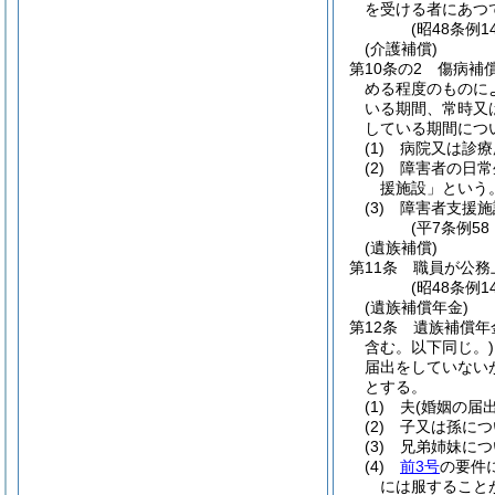
を受ける者にあつ
(昭48条例
(介護補償)
第10条の2
傷病補
める程度のものに
いる期間、常時又
している期間につ
(1)
病院又は診療
(2)
障害者の日常
援施設」という。
(3)
障害者支援施
(平7条例5
(遺族補償)
第11条
職員が公務
(昭48条例1
(遺族補償年金)
第12条
遺族補償年
含む。以下同じ。)
届出をしていない
とする。
(1)
夫
(婚姻の届
(2)
子又は孫につ
(3)
兄弟姉妹につ
(4)
前3号
の要件
には服すること