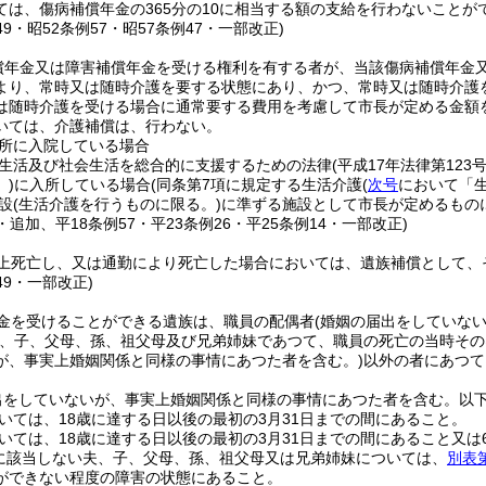
ては、傷病補償年金の365分の10に相当する額の支給を行わないことが
149・昭52条例57・昭57条例47・一部改正)
償年金又は障害補償年金を受ける権利を有する者が、当該傷病補償年金
より、常時又は随時介護を要する状態にあり、かつ、常時又は随時介護
は随時介護を受ける場合に通常要する費用を考慮して市長が定める金額
いては、介護補償は、行わない。
所に入院している場合
生活及び社会生活を総合的に支援するための法律
(平成17年法律第123号
)
に入所している場合
(同条第7項に規定する生活介護
(
次号
において「生
設
(生活介護を行うものに限る。)
に準ずる施設として市長が定めるもの
8・追加、平18条例57・平23条例26・平25条例14・一部改正)
上死亡し、又は通勤により死亡した場合においては、遺族補償として、
49・一部改正)
金を受けることができる遺族は、職員の配偶者
(婚姻の届出をしていな
、子、父母、孫、祖父母及び兄弟姉妹であつて、職員の死亡の当時その
が、事実上婚姻関係と同様の事情にあつた者を含む。)
以外の者にあつて
出をしていないが、事実上婚姻関係と同様の事情にあつた者を含む。以下
いては、18歳に達する日以後の最初の3月31日までの間にあること。
いては、18歳に達する日以後の最初の3月31日までの間にあること又は
に該当しない夫、子、父母、孫、祖父母又は兄弟姉妹については、
別表
ができない程度の障害の状態にあること。