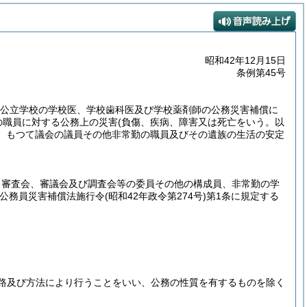
昭和42年12月15日
条例第45号
びに公立学校の学校医、学校歯科医及び学校薬剤師の公務災害補償に
の職員に対する公務上の災害
(負傷、疾病、障害又は死亡をいう。以
、もつて議会の議員その他非常勤の職員及びその遺族の生活の安定
、審査会、審議会及び調査会等の委員その他の構成員、非常勤の学
方公務員災害補償法施行令
(昭和42年政令第274号)
第1条に規定する
路及び方法により行うことをいい、公務の性質を有するものを除く