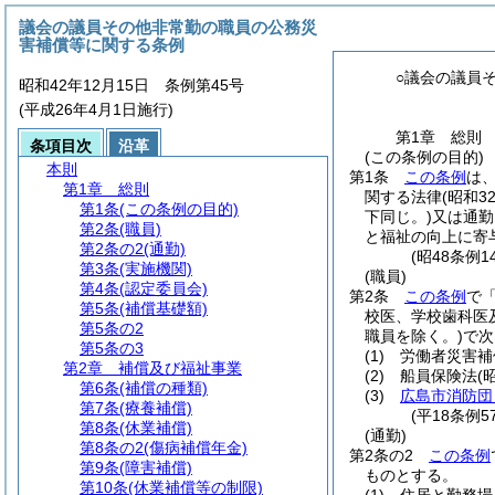
議会の議員その他非常勤の職員の公務災
害補償等に関する条例
○議会の議員
昭和42年12月15日 条例第45号
(平成26年4月1日施行)
第1章
総則
条項目次
沿革
(この条例の目的)
本則
第1条
この条例
は
第1章
総則
関する法律
(昭和3
第1条
(この条例の目的)
下同じ。)
又は通勤
第2条
(職員)
と福祉の向上に寄
第2条の2
(通勤)
(昭48条例
第3条
(実施機関)
(職員)
第4条
(認定委員会)
第2条
この条例
で
第5条
(補償基礎額)
校医、学校歯科医
第5条の2
職員を除く。)
で次
第5条の3
(1)
労働者災害補
第2章
補償及び福祉事業
(2)
船員保険法
(
第6条
(補償の種類)
(3)
広島市消防団
第7条
(療養補償)
(平18条例
第8条
(休業補償)
(通勤)
第8条の2
(傷病補償年金)
第2条の2
この条例
第9条
(障害補償)
ものとする。
第10条
(休業補償等の制限)