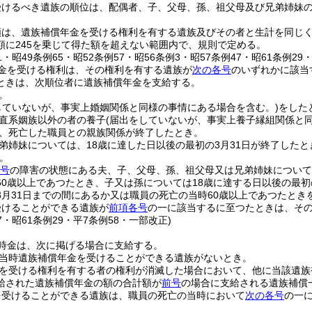
受けるべき遺族の順位は、配偶者、子、父母、孫、祖父母及び兄弟姉妹
額は、遺族補償年金を受ける権利を有する遺族及びその者と生計を同じく
額に245を乗じて得た額を超えない範囲内で、規則で定める。
41・昭49条例65・昭52条例57・昭56条例3・昭57条例47・昭61条例29
金を受ける権利は、その権利を有する遺族が
次の各号
のいずれかに該当
ときは、次順位者に遺族補償年金を支給する。
。
していないが、事実上婚姻関係と同様の事情にある場合を含む。)
をした
直系姻族以外の者の養子
(届出をしていないが、事実上養子縁組関係と
、死亡した職員との親族関係が終了したとき。
弟姉妹については、18歳に達した日以後の最初の3月31日が終了したと
。
4号
の障害の状態にある夫、子、父母、孫、祖父母又は兄弟姉妹について
60歳以上であつたとき、子又は孫については18歳に達する日以後の最初
3月31日までの間にあるか又は職員の死亡の当時60歳以上であつたとき
受けることができる遺族が
前項各号
の一に該当するに至つたときは、そ
47・昭61条例29・平7条例58・一部改正)
時金は、次に掲げる場合に支給する。
当時遺族補償年金を受けることができる遺族がないとき。
を受ける権利を有する者の権利が消滅した場合において、他に当該遺族
給された遺族補償年金の額の合計額が
前号
の場合に支給される遺族補償
を受けることができる遺族は、職員の死亡の当時において
次の各号
の一