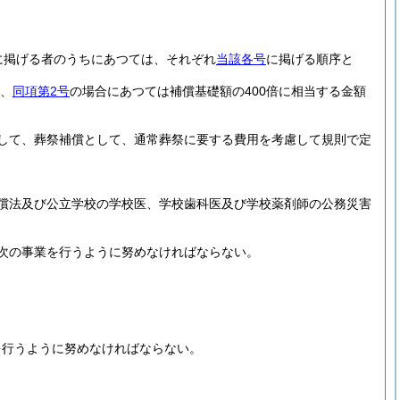
に掲げる者のうちにあつては、それぞれ
当該各号
に掲げる順序と
額、
同項第2号
の場合にあつては補償基礎額の400倍に相当する金額
して、葬祭補償として、通常葬祭に要する費用を考慮して規則で定
償法及び公立学校の学校医、学校歯科医及び学校薬剤師の公務災害
次の事業を行うように努めなければならない。
を行うように努めなければならない。