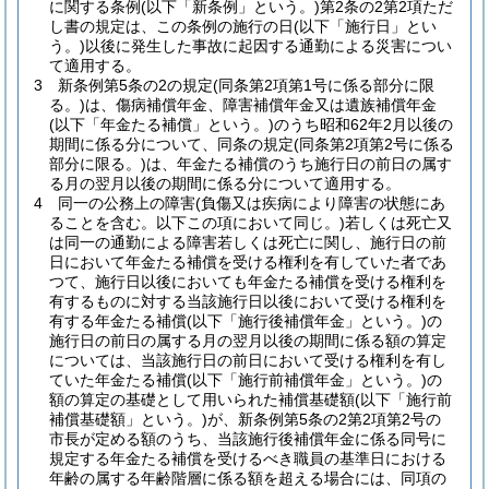
に関する条例
(以下「新条例」という。)
第2条の2第2項ただ
し書の規定は、この条例の施行の日
(以下「施行日」とい
う。)
以後に発生した事故に起因する通勤による災害につい
て適用する。
3
新条例第5条の2の規定
(同条第2項第1号に係る部分に限
る。)
は、傷病補償年金、障害補償年金又は遺族補償年金
(以下「年金たる補償」という。)
のうち昭和62年2月以後の
期間に係る分について、同条の規定
(同条第2項第2号に係る
部分に限る。)
は、年金たる補償のうち施行日の前日の属す
る月の翌月以後の期間に係る分について適用する。
4
同一の公務上の障害
(負傷又は疾病により障害の状態にあ
ることを含む。以下この項において同じ。)
若しくは死亡又
は同一の通勤による障害若しくは死亡に関し、施行日の前
日において年金たる補償を受ける権利を有していた者であ
つて、施行日以後においても年金たる補償を受ける権利を
有するものに対する当該施行日以後において受ける権利を
有する年金たる補償
(以下「施行後補償年金」という。)
の
施行日の前日の属する月の翌月以後の期間に係る額の算定
については、当該施行日の前日において受ける権利を有し
ていた年金たる補償
(以下「施行前補償年金」という。)
の
額の算定の基礎として用いられた補償基礎額
(以下「施行前
補償基礎額」という。)
が、新条例第5条の2第2項第2号の
市長が定める額のうち、当該施行後補償年金に係る同号に
規定する年金たる補償を受けるべき職員の基準日における
年齢の属する年齢階層に係る額を超える場合には、同項の