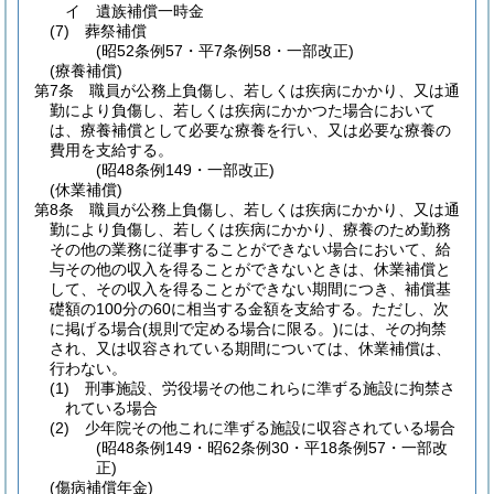
イ
遺族補償一時金
(7)
葬祭補償
(昭52条例57・平7条例58・一部改正)
(療養補償)
第7条
職員が公務上負傷し、若しくは疾病にかかり、又は通
勤により負傷し、若しくは疾病にかかつた場合において
は、療養補償として必要な療養を行い、又は必要な療養の
費用を支給する。
(昭48条例149・一部改正)
(休業補償)
第8条
職員が公務上負傷し、若しくは疾病にかかり、又は通
勤により負傷し、若しくは疾病にかかり、療養のため勤務
その他の業務に従事することができない場合において、給
与その他の収入を得ることができないときは、休業補償と
して、その収入を得ることができない期間につき、補償基
礎額の100分の60に相当する金額を支給する。
ただし、次
に掲げる場合
(規則で定める場合に限る。)
には、その拘禁
され、又は収容されている期間については、休業補償は、
行わない。
(1)
刑事施設、労役場その他これらに準ずる施設に拘禁さ
れている場合
(2)
少年院その他これに準ずる施設に収容されている場合
(昭48条例149・昭62条例30・平18条例57・一部改
正)
(傷病補償年金)