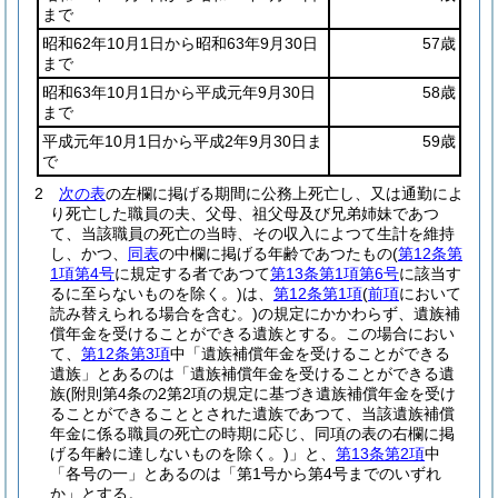
まで
昭和62年10月1日から昭和63年9月30日
57歳
まで
昭和63年10月1日から平成元年9月30日
58歳
まで
平成元年10月1日から平成2年9月30日ま
59歳
で
2
次の表
の左欄に掲げる期間に公務上死亡し、又は通勤によ
り死亡した職員の夫、父母、祖父母及び兄弟姉妹であつ
て、当該職員の死亡の当時、その収入によつて生計を維持
し、かつ、
同表
の中欄に掲げる年齢であつたもの
(
第12条第
1項第4号
に規定する者であつて
第13条第1項第6号
に該当す
るに至らないものを除く。)
は、
第12条第1項
(
前項
において
読み替えられる場合を含む。)
の規定にかかわらず、遺族補
償年金を受けることができる遺族とする。
この場合におい
て、
第12条第3項
中「遺族補償年金を受けることができる
遺族」とあるのは「遺族補償年金を受けることができる遺
族
(附則第4条の2第2項の規定に基づき遺族補償年金を受け
ることができることとされた遺族であつて、当該遺族補償
年金に係る職員の死亡の時期に応じ、同項の表の右欄に掲
げる年齢に達しないものを除く。)
」と、
第13条第2項
中
「各号の一」とあるのは「第1号から第4号までのいずれ
か」とする。