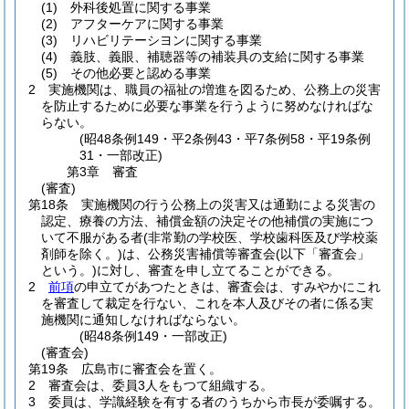
(1)
外科後処置に関する事業
(2)
アフターケアに関する事業
(3)
リハビリテーシヨンに関する事業
(4)
義肢、義眼、補聴器等の補装具の支給に関する事業
(5)
その他必要と認める事業
2
実施機関は、職員の福祉の増進を図るため、公務上の災害
を防止するために必要な事業を行うように努めなければな
らない。
(昭48条例149・平2条例43・平7条例58・平19条例
31・一部改正)
第3章
審査
(審査)
第18条
実施機関の行う公務上の災害又は通勤による災害の
認定、療養の方法、補償金額の決定その他補償の実施につ
いて不服がある者
(非常勤の学校医、学校歯科医及び学校薬
剤師を除く。)
は、公務災害補償等審査会
(以下「審査会」
という。)
に対し、審査を申し立てることができる。
2
前項
の申立てがあつたときは、審査会は、すみやかにこれ
を審査して裁定を行ない、これを本人及びその者に係る実
施機関に通知しなければならない。
(昭48条例149・一部改正)
(審査会)
第19条
広島市に審査会を置く。
2
審査会は、委員3人をもつて組織する。
3
委員は、学識経験を有する者のうちから市長が委嘱する。