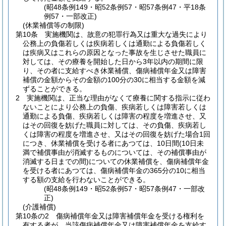
(昭48条例149・昭52条例57・昭57条例47・平18条
例57・一部改正)
(休業補償等の制限)
第10条
実施機関は、故意の犯罪行為又は重大な過失により
公務上の負傷若しくは疾病若しくは通勤による負傷若しく
は疾病又はこれらの原因となった事故を生じさせた職員に
対しては、その療養を開始した日から3年以内の期間に限
り、その者に支給すべき休業補償、傷病補償年金又は障害
補償の金額からその金額の100分の30に相当する金額を減
ずることができる。
2
実施機関は、正当な理由がなくて療養に関する指示に従わ
ないことにより公務上の負傷、疾病若しくは障害若しくは
通勤による負傷、疾病若しくは障害の程度を増進させ、又
はその回復を妨げた職員に対しては、その負傷、疾病若し
くは障害の程度を増進させ、又はその回復を妨げた場合1回
につき、休業補償を受ける者にあつては、10日間
(10日未
満で補償事由が消滅するものについては、その補償事由が
消滅する日までの間)
についての休業補償を、傷病補償年金
を受ける者にあつては、傷病補償年金の365分の10に相当
する額の支給を行わないことができる。
(昭48条例149・昭52条例57・昭57条例47・一部改
正)
(介護補償)
第10条の2
傷病補償年金又は障害補償年金を受ける権利を
有する者が、当該傷病補償年金又は障害補償年金を支給す