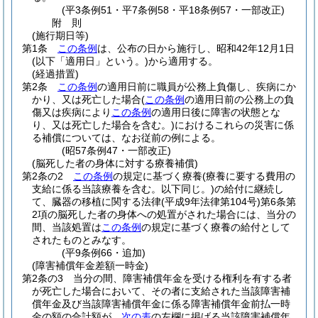
(平3条例51・平7条例58・平18条例57・一部改正)
附
則
(施行期日等)
第1条
この条例
は、公布の日から施行し、昭和42年12月1日
(以下「適用日」という。)
から適用する。
(経過措置)
第2条
この条例
の適用日前に職員が公務上負傷し、疾病にか
かり、又は死亡した場合
(
この条例
の適用日前の公務上の負
傷又は疾病により
この条例
の適用日後に障害の状態とな
り、又は死亡した場合を含む。)
におけるこれらの災害に係
る補償については、なお従前の例による。
(昭57条例47・一部改正)
(脳死した者の身体に対する療養補償)
第2条の2
この条例
の規定に基づく療養
(療養に要する費用の
支給に係る当該療養を含む。以下同じ。)
の給付に継続し
て、臓器の移植に関する法律
(平成9年法律第104号)
第6条第
2項の脳死した者の身体への処置がされた場合には、当分の
間、当該処置は
この条例
の規定に基づく療養の給付として
されたものとみなす。
(平9条例66・追加)
(障害補償年金差額一時金)
第2条の3
当分の間、障害補償年金を受ける権利を有する者
が死亡した場合において、その者に支給された当該障害補
償年金及び当該障害補償年金に係る障害補償年金前払一時
金の額の合計額が、
次の表
の左欄に掲げる当該障害補償年