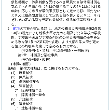
償基礎額が、休業補償を受けるべき職員の当該休業補償を
支給すべき事由が生じた日の属する年度の4月1日における
年齢に応じて市長が最低限度額として定める額に満たない
とき又は最高限度額として定める額を超えるときは、それ
ぞれその定める額を当該休業補償に係る補償基礎額とす
る。
2
前項
の市長が定める額は、地方公務員災害補償法第2条第
13項の規定により総務大臣が定める額及び公立学校の学校
医、学校歯科医及び学校薬剤師の公務災害補償の基準を定
める政令第1条の2第1項の規定により文部科学大臣が定め
る額との均衡を考慮して定めるものとする。
(平2条例43・追加、平12条例69・一部改正)
第2章
補償及び福祉事業
(平7条例58・改称)
(補償の種類)
第6条
補償の種類は、次に掲げるものとする。
(1)
療養補償
(2)
休業補償
(3)
傷病補償年金
(4)
障害補償
ア
障害補償年金
イ
障害補償一時金
(5)
介護補償
(6)
遺族補償
ア
遺族補償年金