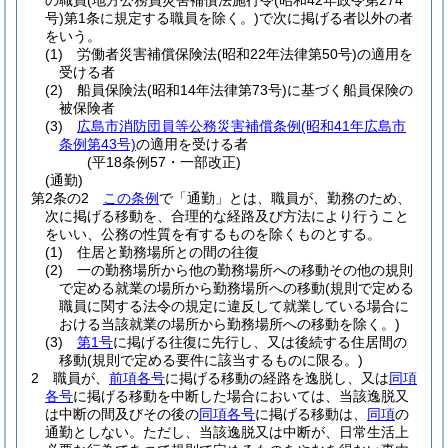
の職員
(地方公務員災害補償法施行令
(昭和42年政令第274
号)
第1条に規定する職員を除く。)
で次に掲げる者以外の者
をいう。
(1)
労働者災害補償保険法
(昭和22年法律第50号)
の適用を
受ける者
(2)
船員保険法
(昭和14年法律第73号)
に基づく船員保険の
被保険者
(3)
広島市消防団員等公務災害補償条例
(昭和41年広島市
条例第43号)
の適用を受ける者
(平18条例57・一部改正)
(通勤)
第2条の2
この条例
で「通勤」とは、職員が、勤務のため、
次に掲げる移動を、合理的な経路及び方法により行うこと
をいい、公務の性質を有するものを除くものとする。
(1)
住居と勤務場所との間の往復
(2)
一の勤務場所から他の勤務場所への移動その他の規則
で定める就業の場所から勤務場所への移動
(規則で定める
職員に関する法令の規定に違反して就業している場合に
おける当該就業の場所から勤務場所への移動を除く。)
(3)
第1号
に掲げる往復に先行し、又は後続する住居間の
移動
(規則で定める要件に該当するものに限る。)
2
職員が、
前項各号
に掲げる移動の経路を逸脱し、又は
同項
各号
に掲げる移動を中断した場合においては、当該逸脱又
は中断の間及びその後の
同項各号
に掲げる移動は、
同項
の
通勤としない。
ただし、当該逸脱又は中断が、日常生活上