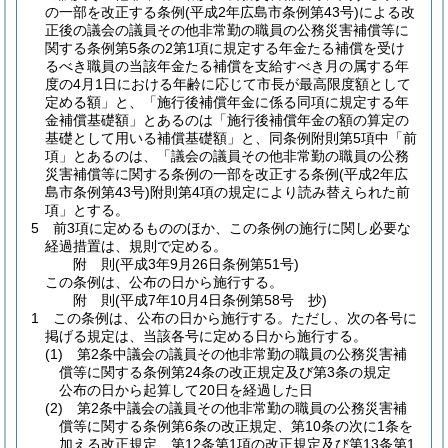
の一部を改正する条例
(平成2年広島市条例第43号)
による改
正後の議会の議員その他非常勤の職員の公務災害補償等に
関する条例第5条の2第1項に規定する年金たる補償を受け
るべき職員の当該年金たる補償を支給すべき月の属する年
度の4月1日における年齢に応じて市長が最高限度額として
定める額」と、「施行後補償年金に係る同項に規定する年
金補償基礎額」とあるのは「施行後補償年金の額の算定の
基礎として用いる補償基礎額」と、同条例附則第5項中「前
項」とあるのは、「議会の議員その他非常勤の職員の公務
災害補償等に関する条例の一部を改正する条例
(平成2年広
島市条例第43号)
附則第4項の規定により読み替えられた前
項」とする。
5
前3項に定めるもののほか、この条例の施行に関し必要な
経過措置は、規則で定める。
附
則
(平成3年9月26日
条例第51号)
この条例は、公布の日から施行する。
附
則
(平成7年10月4日
条例第58号 抄)
1
この条例は、公布の日から施行する。
ただし、次の各号に
掲げる規定は、当該各号に定める日から施行する。
(1)
第2条中議会の議員その他非常勤の職員の公務災害補
償等に関する条例第24条の改正規定及び第3条の規定
公布の日から起算して20日を経過した日
(2)
第2条中議会の議員その他非常勤の職員の公務災害補
償等に関する条例第6条の改正規定、第10条の次に1条を
加える改正規定、第12条第1項の改正規定及び第13条第1