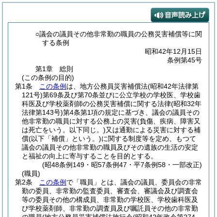
○議会の議員その他非常勤の職員の公務災害補償等に関
する条例
昭和42年12月15日
条例第45号
第1章
総則
(この条例の目的)
第1条
この条例
は、地方公務員災害補償法
(昭和42年法律第
121号)
第69条及び第70条並びに公立学校の学校医、学校歯
科医及び学校薬剤師の公務災害補償に関する法律
(昭和32年
法律第143号)
第4条第1項の規定に基づき、議会の議員その
他非常勤の職員に対する公務上の災害
(負傷、疾病、障害又
は死亡をいう。以下同じ。)
又は通勤による災害に対する補
償
(以下「補償」という。)
に関する制度等を定め、もつて
議会の議員その他非常勤の職員及びその遺族の生活の安定
と福祉の向上に寄与することを目的とする。
(昭48条例149・昭57条例47・平7条例58・一部改正)
(職員)
第2条
この条例
で「職員」とは、議会の議員、委員会の非常
勤の委員、非常勤の監査委員、審査会、審議会及び調査会
等の委員その他の構成員、非常勤の学校医、学校歯科医及
び学校薬剤師、非常勤の調査員及び嘱託員その他の非常勤