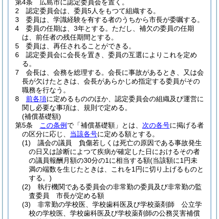
第4条
広島市に認定委員会を置く。
2
認定委員会は、委員5人をもつて組織する。
3
委員は、学識経験を有する者のうちから市長が委嘱する。
4
委員の任期は、3年とする。
ただし、補欠の委員の任期
は、前任者の残任期間とする。
5
委員は、再任されることができる。
6
認定委員会に会長を置き、委員の互選によりこれを定め
る。
7
会長は、会務を総理する。
会長に事故があるとき、又は会
長が欠けたときは、会長があらかじめ指定する委員がその
職務を行なう。
8
前各項
に定めるもののほか、認定委員会の組織及び運営に
関し必要な事項は、規則で定める。
(補償基礎額)
第5条
この条例
で「補償基礎額」とは、
次の各号
に掲げる者
の区分に応じ、
当該各号
に定める額とする。
(1)
議会の議員 負傷若しくは死亡の原因である事故発生
の日又は診断によつて疾病が確定した日におけるその者
の議員報酬月額の30分の1に相当する額
(当該額に1円未
満の端数を生じたときは、これを1円に切り上げるものと
する。)
(2)
執行機関である委員会の非常勤の委員及び非常勤の監
査委員 市長が定める額
(3)
非常勤の学校医、学校歯科医及び学校薬剤師 公立学
校の学校医、学校歯科医及び学校薬剤師の公務災害補償