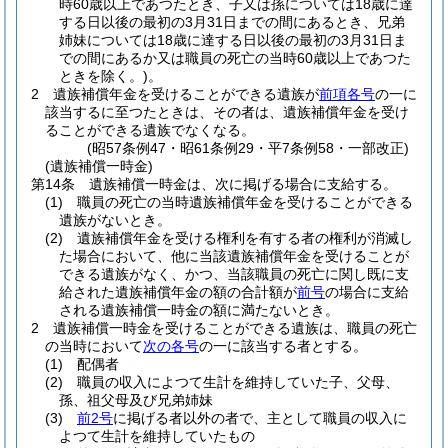
時60歳以上であつたとき、子又は孫については18歳に達
する日以後の最初の3月31日までの間にあるとき、兄弟
姉妹については18歳に達する日以後の最初の3月31日ま
での間にあるか又は職員の死亡の当時60歳以上であつた
ときを除く。)
。
2
遺族補償年金を受けることができる遺族が
前項各号
の一に
該当するに至つたときは、その者は、遺族補償年金を受け
ることができる遺族でなくなる。
(昭57条例47・昭61条例29・平7条例58・一部改正)
(遺族補償一時金)
第14条
遺族補償一時金は、次に掲げる場合に支給する。
(1)
職員の死亡の当時遺族補償年金を受けることができる
遺族がないとき。
(2)
遺族補償年金を受ける権利を有する者の権利が消滅し
た場合において、他に当該遺族補償年金を受けることが
できる遺族がなく、かつ、当該職員の死亡に関し既に支
給された遺族補償年金の額の合計額が
前号
の場合に支給
される遺族補償一時金の額に満たないとき。
2
遺族補償一時金を受けることができる遺族は、職員の死亡
の当時において
次の各号
の一に該当する者とする。
(1)
配偶者
(2)
職員の収入によつて生計を維持していた子、父母、
孫、祖父母及び兄弟姉妹
(3)
前2号
に掲げる者以外の者で、主として職員の収入に
よつて生計を維持していたもの