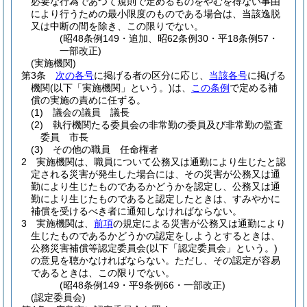
必要な行為であつて規則で定めるものをやむを得ない事由
により行うための最小限度のものである場合は、当該逸脱
又は中断の間を除き、この限りでない。
(昭48条例149・追加、昭62条例30・平18条例57・
一部改正)
(実施機関)
第3条
次の各号
に掲げる者の区分に応じ、
当該各号
に掲げる
機関
(以下「実施機関」という。)
は、
この条例
で定める補
償の実施の責めに任ずる。
(1)
議会の議員 議長
(2)
執行機関たる委員会の非常勤の委員及び非常勤の監査
委員 市長
(3)
その他の職員 任命権者
2
実施機関は、職員について公務又は通勤により生じたと認
定される災害が発生した場合には、その災害が公務又は通
勤により生じたものであるかどうかを認定し、公務又は通
勤により生じたものであると認定したときは、すみやかに
補償を受けるべき者に通知しなければならない。
3
実施機関は、
前項
の規定による災害が公務又は通勤により
生じたものであるかどうかの認定をしようとするときは、
公務災害補償等認定委員会
(以下「認定委員会」という。)
の意見を聴かなければならない。
ただし、その認定が容易
であるときは、この限りでない。
(昭48条例149・平9条例66・一部改正)
(認定委員会)