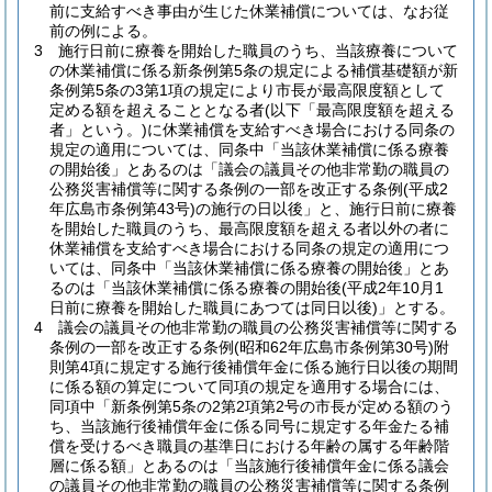
前に支給すべき事由が生じた休業補償については、なお従
前の例による。
3
施行日前に療養を開始した職員のうち、当該療養について
の休業補償に係る新条例第5条の規定による補償基礎額が新
条例第5条の3第1項の規定により市長が最高限度額として
定める額を超えることとなる者
(以下「最高限度額を超える
者」という。)
に休業補償を支給すべき場合における同条の
規定の適用については、同条中「当該休業補償に係る療養
の開始後」とあるのは「議会の議員その他非常勤の職員の
公務災害補償等に関する条例の一部を改正する条例
(平成2
年広島市条例第43号)
の施行の日以後」と、施行日前に療養
を開始した職員のうち、最高限度額を超える者以外の者に
休業補償を支給すべき場合における同条の規定の適用につ
いては、同条中「当該休業補償に係る療養の開始後」とあ
るのは「当該休業補償に係る療養の開始後
(平成2年10月1
日前に療養を開始した職員にあつては同日以後)
」とする。
4
議会の議員その他非常勤の職員の公務災害補償等に関する
条例の一部を改正する条例
(昭和62年広島市条例第30号)
附
則第4項に規定する施行後補償年金に係る施行日以後の期間
に係る額の算定について同項の規定を適用する場合には、
同項中「新条例第5条の2第2項第2号の市長が定める額のう
ち、当該施行後補償年金に係る同号に規定する年金たる補
償を受けるべき職員の基準日における年齢の属する年齢階
層に係る額」とあるのは「当該施行後補償年金に係る議会
の議員その他非常勤の職員の公務災害補償等に関する条例