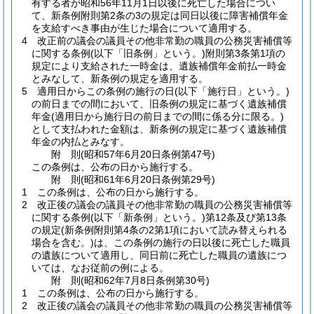
有する者が昭和56年11月1日以後に死亡した場合につい
て、新条例附則第2条の3の規定は同日以後に障害補償年金
を支給すべき事由が生じた場合について適用する。
4
改正前の議会の議員その他非常勤の職員の公務災害補償等
に関する条例
(以下「旧条例」という。)
附則第3条第1項の
規定により支給された一時金は、遺族補償年金前払一時金
とみなして、新条例の規定を適用する。
5
適用日からこの条例の施行の日
(以下「施行日」という。)
の前日までの間において、旧条例の規定に基づく遺族補償
年金
(適用日から施行日の前日までの間に係る分に限る。)
として支払われた金額は、新条例の規定に基づく遺族補償
年金の内払とみなす。
附
則
(昭和57年6月20日
条例第47号)
この条例は、公布の日から施行する。
附
則
(昭和61年6月20日
条例第29号)
1
この条例は、公布の日から施行する。
2
改正後の議会の議員その他非常勤の職員の公務災害補償等
に関する条例
(以下「新条例」という。)
第12条及び第13条
の規定
(新条例附則第4条の2第1項において読み替えられる
場合を含む。)
は、この条例の施行の日以後に死亡した職員
の遺族について適用し、同日前に死亡した職員の遺族につ
いては、なお従前の例による。
附
則
(昭和62年7月8日
条例第30号)
1
この条例は、公布の日から施行する。
2
改正後の議会の議員その他非常勤の職員の公務災害補償等