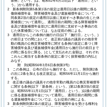
条例」という。)
は、昭和52年4月1日
(以下「適用日」とい
う。)
から適用する。
2
新条例附則第5条第1項の規定は適用日以後の期間に係る
傷病補償年金、障害補償年金及び遺族補償年金について、
同条第2項の規定の適用日以後に支給すべき事由の生じた休
業補償について適用し、適用日前の期間に係る障害補償年
金及び遺族補償年金並びに適用日前に支給すべき事由の生
じた休業補償については、なお従前の例による。
3
適用日からこの条例の施行の日
(以下「施行日」という。)
の前日までの間において、改正前の議会の議員その他非常
勤の職員の公務災害補償等に関する条例の規定に基づく障
害補償年金及び遺族補償年金
(適用日から施行日の前日まで
の間に係る分に限る。)
として支払われた金額は、それぞれ
これらに相当する新条例の規定に基づく損害補償の内払と
みなす。
附
則
(昭和56年3月6日
条例第3号)
1
この条例は、公布の日から施行する。
ただし、附則第2条
の次に2条を加える改正規定は、昭和56年11月1日から施行
する。
2
改正後の議会の議員その他非常勤の職員の公務災害補償等
に関する条例
(以下「新条例」という。)
第12条第3項の規定
は、昭和55年11月1日
(以下「適用日」という。)
以後の期間
に係る遺族補償年金について適用し、適用日前の期間に係
る遺族補償年金については、なお従前の例による。
3
新条例附則第2条の規定は、障害補償年金を受ける権利を