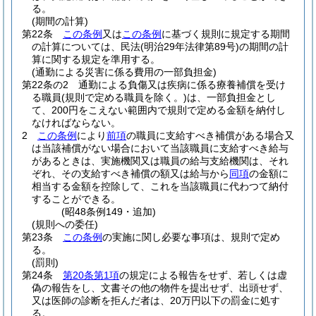
る。
(期間の計算)
第22条
この条例
又は
この条例
に基づく規則に規定する期間
の計算については、民法
(明治29年法律第89号)
の期間の計
算に関する規定を準用する。
(通勤による災害に係る費用の一部負担金)
第22条の2
通勤による負傷又は疾病に係る療養補償を受け
る職員
(規則で定める職員を除く。)
は、一部負担金とし
て、200円をこえない範囲内で規則で定める金額を納付し
なければならない。
2
この条例
により
前項
の職員に支給すべき補償がある場合又
は当該補償がない場合において当該職員に支給すべき給与
があるときは、実施機関又は職員の給与支給機関は、それ
ぞれ、その支給すべき補償の額又は給与から
同項
の金額に
相当する金額を控除して、これを当該職員に代わつて納付
することができる。
(昭48条例149・追加)
(規則への委任)
第23条
この条例
の実施に関し必要な事項は、規則で定め
る。
(罰則)
第24条
第20条第1項
の規定による報告をせず、若しくは虚
偽の報告をし、文書その他の物件を提出せず、出頭せず、
又は医師の診断を拒んだ者は、20万円以下の罰金に処す
る。