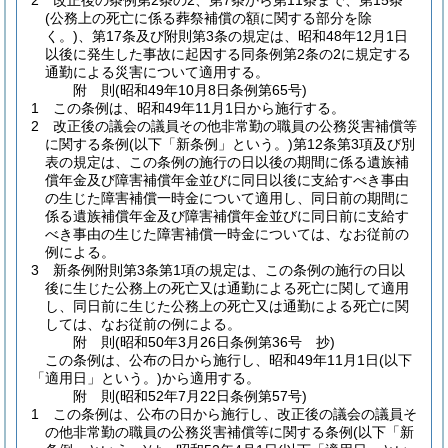
2
改正後の条例第2条の2、第7条から第11条まで、第15条
(公務上の死亡に係る葬祭補償の額に関する部分を除
く。)
、第17条及び附則第3条の規定は、昭和48年12月1日
以後に発生した事故に起因する同条例第2条の2に規定する
通勤による災害について適用する。
附
則
(昭和49年10月8日
条例第65号)
1
この条例は、昭和49年11月1日から施行する。
2
改正後の議会の議員その他非常勤の職員の公務災害補償等
に関する条例
(以下「新条例」という。)
第12条第3項及び別
表の規定は、この条例の施行の日以後の期間に係る遺族補
償年金及び障害補償年金並びに同日以後に支給すべき事由
の生じた障害補償一時金について適用し、同日前の期間に
係る遺族補償年金及び障害補償年金並びに同日前に支給す
べき事由の生じた障害補償一時金については、なお従前の
例による。
3
新条例附則第3条第1項の規定は、この条例の施行の日以
後に生じた公務上の死亡又は通勤による死亡に関して適用
し、同日前に生じた公務上の死亡又は通勤による死亡に関
しては、なお従前の例による。
附
則
(昭和50年3月26日
条例第36号 抄)
この条例は、公布の日から施行し、昭和49年11月1日
(以下
「適用日」という。)
から適用する。
附
則
(昭和52年7月22日
条例第57号)
1
この条例は、公布の日から施行し、改正後の議会の議員そ
の他非常勤の職員の公務災害補償等に関する条例
(以下「新