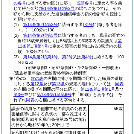
の各号
に掲げる者の区分に応じ、
当該各号
に定める率を乗
じて得た金額
(
第14条第1項第2号
の場合にあつては、その
額から既に支給された遺族補償年金の額の合計額を控除し
た額)
とする。
(1)
第14条第2項第3号
に該当する者
(
次号
に掲げる者を除
く。)
100分の100
(2)
第14条第2項第3号
に該当する者のうち、職員の死亡の
当時18歳未満若しくは55歳以上の3親等内の親族又は
第
12条第1項第4号
に定める障害の状態にある3親等内の親
族 100分の175
(3)
第14条第2項第1号
、
第2号
又は
第4号
に掲げる者 100
分の250
(昭56条例3・昭57条例47・平2条例43・一部改正)
(遺族補償年金の受給資格年齢の特例等)
第4条の2
次の表
の左欄に掲げる期間に死亡した職員の遺族
に対する
第12条
及び
第13条
の規定の適用については、
同表
の左欄に掲げる期間の区分に応じ、
第12条第1項第1号
及び
第3号
並びに
第13条第1項第6号
中「60歳」とあるのは、そ
れぞれ
同表
の右欄に掲げる字句とする。
議会の議員その他非常勤の職員の公務災
55歳
害補償等に関する条例の一部を改正する
条例
(昭和61年広島市条例第29号)
の施行
の日から昭和61年9月30日まで
昭和61年10月1日から昭和62年9月30日
56歳