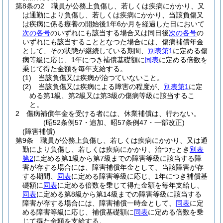
第8条の2
職員が公務上負傷し、若しくは疾病にかかり、又
は通勤により負傷し、若しくは疾病にかかり、当該負傷又
は疾病に係る療養の開始後1年6か月を経過した日において
次の各号
のいずれにも該当する場合又は同日後
次の各号
の
いずれにも該当することとなつた場合には、傷病補償年金
として、その状態が継続している期間、
別表第1
に定める傷
病等級に応じ、1年につき補償基礎額に
同表
に定める倍数を
乗じて得た金額を毎年支給する。
(1)
当該負傷又は疾病が治つていないこと。
(2)
当該負傷又は疾病による障害の程度が、
別表第1
に定
める第1級、第2級又は第3級の傷病等級に該当するこ
と。
2
傷病補償年金を受ける者には、休業補償は、行わない。
(昭52条例57・追加、昭57条例47・一部改正)
(障害補償)
第9条
職員が公務上負傷し、若しくは疾病にかかり、又は通
勤により負傷し、若しくは疾病にかかり、治つたとき
別表
第2
に定める第1級から第7級までの障害等級に該当する障
害が存する場合には、障害補償年金として、当該障害が存
する期間、
同表
に定める障害等級に応じ、1年につき補償基
礎額に
同表
に定める倍数を乗じて得た金額を毎年支給し、
同表
に定める第8級から第14級までの障害等級に該当する
障害が存する場合には、障害補償一時金として、
同表
に定
める障害等級に応じ、補償基礎額に
同表
に定める倍数を乗
じて得た金額を支給する。