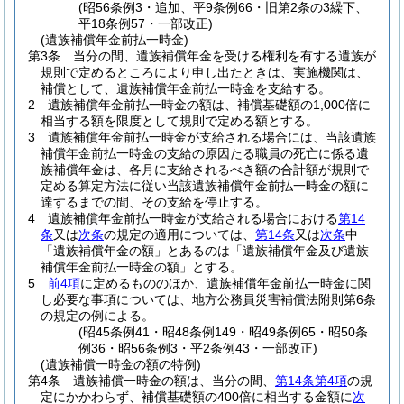
(昭56条例3・追加、平9条例66・旧第2条の3繰下、
平18条例57・一部改正)
(遺族補償年金前払一時金)
第3条
当分の間、遺族補償年金を受ける権利を有する遺族が
規則で定めるところにより申し出たときは、実施機関は、
補償として、遺族補償年金前払一時金を支給する。
2
遺族補償年金前払一時金の額は、補償基礎額の1,000倍に
相当する額を限度として規則で定める額とする。
3
遺族補償年金前払一時金が支給される場合には、当該遺族
補償年金前払一時金の支給の原因たる職員の死亡に係る遺
族補償年金は、各月に支給されるべき額の合計額が規則で
定める算定方法に従い当該遺族補償年金前払一時金の額に
達するまでの間、その支給を停止する。
4
遺族補償年金前払一時金が支給される場合における
第14
条
又は
次条
の規定の適用については、
第14条
又は
次条
中
「遺族補償年金の額」とあるのは「遺族補償年金及び遺族
補償年金前払一時金の額」とする。
5
前4項
に定めるもののほか、遺族補償年金前払一時金に関
し必要な事項については、地方公務員災害補償法附則第6条
の規定の例による。
(昭45条例41・昭48条例149・昭49条例65・昭50条
例36・昭56条例3・平2条例43・一部改正)
(遺族補償一時金の額の特例)
第4条
遺族補償一時金の額は、当分の間、
第14条第4項
の規
定にかかわらず、補償基礎額の400倍に相当する金額に
次