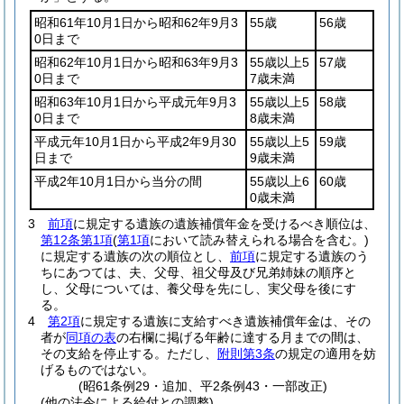
昭和61年10月1日から昭和62年9月3
55歳
56歳
0日まで
昭和62年10月1日から昭和63年9月3
55歳以上5
57歳
0日まで
7歳未満
昭和63年10月1日から平成元年9月3
55歳以上5
58歳
0日まで
8歳未満
平成元年10月1日から平成2年9月30
55歳以上5
59歳
日まで
9歳未満
平成2年10月1日から当分の間
55歳以上6
60歳
0歳未満
3
前項
に規定する遺族の遺族補償年金を受けるべき順位は、
第12条第1項
(
第1項
において読み替えられる場合を含む。)
に規定する遺族の次の順位とし、
前項
に規定する遺族のう
ちにあつては、夫、父母、祖父母及び兄弟姉妹の順序と
し、父母については、養父母を先にし、実父母を後にす
る。
4
第2項
に規定する遺族に支給すべき遺族補償年金は、その
者が
同項の表
の右欄に掲げる年齢に達する月までの間は、
その支給を停止する。
ただし、
附則第3条
の規定の適用を妨
げるものではない。
(昭61条例29・追加、平2条例43・一部改正)
(他の法令による給付との調整)