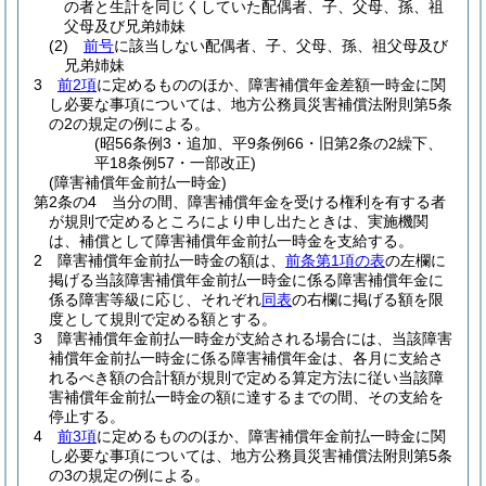
の者と生計を同じくしていた配偶者、子、父母、孫、祖
父母及び兄弟姉妹
(2)
前号
に該当しない配偶者、子、父母、孫、祖父母及び
兄弟姉妹
3
前2項
に定めるもののほか、障害補償年金差額一時金に関
し必要な事項については、地方公務員災害補償法附則第5条
の2の規定の例による。
(昭56条例3・追加、平9条例66・旧第2条の2繰下、
平18条例57・一部改正)
(障害補償年金前払一時金)
第2条の4
当分の間、障害補償年金を受ける権利を有する者
が規則で定めるところにより申し出たときは、実施機関
は、補償として障害補償年金前払一時金を支給する。
2
障害補償年金前払一時金の額は、
前条第1項の表
の左欄に
掲げる当該障害補償年金前払一時金に係る障害補償年金に
係る障害等級に応じ、それぞれ
同表
の右欄に掲げる額を限
度として規則で定める額とする。
3
障害補償年金前払一時金が支給される場合には、当該障害
補償年金前払一時金に係る障害補償年金は、各月に支給さ
れるべき額の合計額が規則で定める算定方法に従い当該障
害補償年金前払一時金の額に達するまでの間、その支給を
停止する。
4
前3項
に定めるもののほか、障害補償年金前払一時金に関
し必要な事項については、地方公務員災害補償法附則第5条
の3の規定の例による。