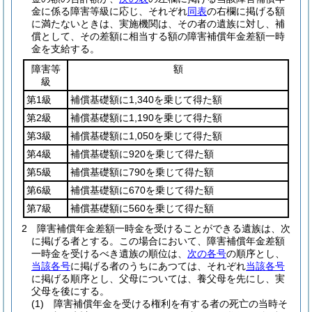
金に係る障害等級に応じ、それぞれ
同表
の右欄に掲げる額
に満たないときは、実施機関は、その者の遺族に対し、補
償として、その差額に相当する額の障害補償年金差額一時
金を支給する。
障害等
額
級
第1級
補償基礎額に1,340を乗じて得た額
第2級
補償基礎額に1,190を乗じて得た額
第3級
補償基礎額に1,050を乗じて得た額
第4級
補償基礎額に920を乗じて得た額
第5級
補償基礎額に790を乗じて得た額
第6級
補償基礎額に670を乗じて得た額
第7級
補償基礎額に560を乗じて得た額
2
障害補償年金差額一時金を受けることができる遺族は、次
に掲げる者とする。
この場合において、障害補償年金差額
一時金を受けるべき遺族の順位は、
次の各号
の順序とし、
当該各号
に掲げる者のうちにあつては、それぞれ
当該各号
に掲げる順序とし、父母については、養父母を先にし、実
父母を後にする。
(1)
障害補償年金を受ける権利を有する者の死亡の当時そ