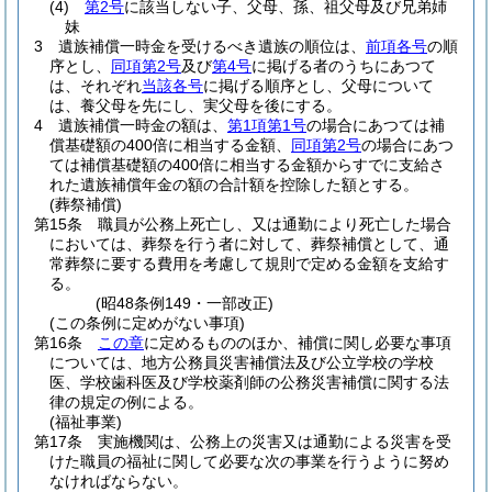
(4)
第2号
に該当しない子、父母、孫、祖父母及び兄弟姉
妹
3
遺族補償一時金を受けるべき遺族の順位は、
前項各号
の順
序とし、
同項第2号
及び
第4号
に掲げる者のうちにあつて
は、それぞれ
当該各号
に掲げる順序とし、父母について
は、養父母を先にし、実父母を後にする。
4
遺族補償一時金の額は、
第1項第1号
の場合にあつては補
償基礎額の400倍に相当する金額、
同項第2号
の場合にあつ
ては補償基礎額の400倍に相当する金額からすでに支給さ
れた遺族補償年金の額の合計額を控除した額とする。
(葬祭補償)
第15条
職員が公務上死亡し、又は通勤により死亡した場合
においては、葬祭を行う者に対して、葬祭補償として、通
常葬祭に要する費用を考慮して規則で定める金額を支給す
る。
(昭48条例149・一部改正)
(この条例に定めがない事項)
第16条
この章
に定めるもののほか、補償に関し必要な事項
については、地方公務員災害補償法及び公立学校の学校
医、学校歯科医及び学校薬剤師の公務災害補償に関する法
律の規定の例による。
(福祉事業)
第17条
実施機関は、公務上の災害又は通勤による災害を受
けた職員の福祉に関して必要な次の事業を行うように努め
なければならない。