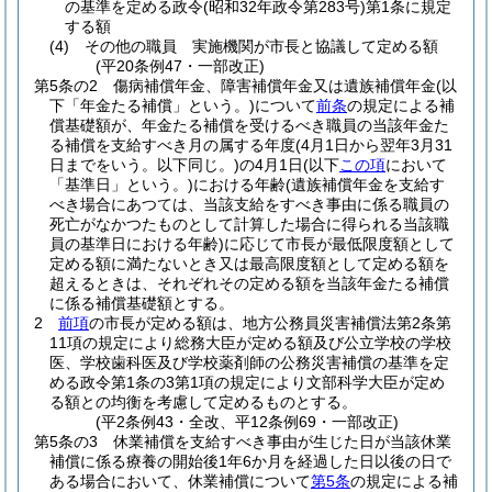
の基準を定める政令
(昭和32年政令第283号)
第1条に規定
する額
(4)
その他の職員 実施機関が市長と協議して定める額
(平20条例47・一部改正)
第5条の2
傷病補償年金、障害補償年金又は遺族補償年金
(以
下「年金たる補償」という。)
について
前条
の規定による補
償基礎額が、年金たる補償を受けるべき職員の当該年金た
る補償を支給すべき月の属する年度
(4月1日から翌年3月31
日までをいう。以下同じ。)
の4月1日
(以下
この項
において
「基準日」という。)
における年齢
(遺族補償年金を支給す
べき場合にあつては、当該支給をすべき事由に係る職員の
死亡がなかつたものとして計算した場合に得られる当該職
員の基準日における年齢)
に応じて市長が最低限度額として
定める額に満たないとき又は最高限度額として定める額を
超えるときは、それぞれその定める額を当該年金たる補償
に係る補償基礎額とする。
2
前項
の市長が定める額は、地方公務員災害補償法第2条第
11項の規定により総務大臣が定める額及び公立学校の学校
医、学校歯科医及び学校薬剤師の公務災害補償の基準を定
める政令第1条の3第1項の規定により文部科学大臣が定め
る額との均衡を考慮して定めるものとする。
(平2条例43・全改、平12条例69・一部改正)
第5条の3
休業補償を支給すべき事由が生じた日が当該休業
補償に係る療養の開始後1年6か月を経過した日以後の日で
ある場合において、休業補償について
第5条
の規定による補