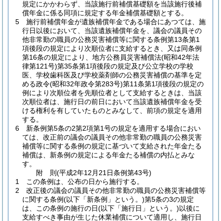
規定にかかわらず、当該施行前補償基礎額を当該施行後補
償年金に係る同項に規定する年金補償基礎額とする。
5
施行前補償年金が遺族補償年金である場合にあつては、施
行日以後において、当該遺族補償年金を、議会の議員その
他非常勤の職員の公務災害補償等に関する条例第13条第1
項後段の規定により次順位者に支給するとき、又は同条例
第16条の規定により、地方公務員災害補償法
(昭和42年法
律第121号)
第35条第1項後段の規定及び公立学校の学校
医、学校歯科医及び学校薬剤師の公務災害補償の基準を定
める政令
(昭和32年政令第283号)
第11条第1項後段の規定の
例により次順位者を先順位者として支給するときは、当該
次順位者は、施行日の前日において当該遺族補償年金を受
ける権利を有していたものとみなして、前項の規定を適用
する。
6
新条例第5条の2第2項第1号の規定を適用する場合におい
ては、改正前の議会の議員その他非常勤の職員の公務災害
補償等に関する条例の規定に基づいて支給された年金たる
補償は、新条例の規定による年金たる補償の内払とみな
す。
附
則
(平成2年12月21日
条例第43号)
1
この条例は、公布の日から施行する。
2
改正後の議会の議員その他非常勤の職員の公務災害補償等
に関する条例
(以下「新条例」という。)
第5条の3の規定
は、この条例の施行の日
(以下「施行日」という。)
以後に
支給すべき事由が生じた休業補償について適用し、施行日