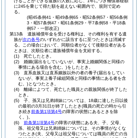
けることができる遺族の人数に応じ、1年につき補償基礎額
に245を乗じて得た額を超えない範囲内で、規則で定め
る。
(昭45条例41・昭49条例65・昭52条例57・昭56条例
3・昭57条例47・昭61条例29・平7条例58・平18条
例57・一部改正)
第13条
遺族補償年金を受ける権利は、その権利を有する遺
族が
次の各号
のいずれかに該当するに至つたときは消滅す
る。
この場合において、同順位者がなくて後順位者がある
ときは、次順位者に遺族補償年金を支給する。
(1)
死亡したとき。
(2)
婚姻
(届出をしていないが、事実上婚姻関係と同様の
事情にある場合を含む。)
をしたとき。
(3)
直系血族又は直系姻族以外の者の養子
(届出をしてい
ないが、事実上養子縁組関係と同様の事情にある者を含
む。)
となつたとき。
(4)
離縁によつて、死亡した職員との親族関係が終了した
とき。
(5)
子、孫又は兄弟姉妹については、18歳に達した日以後
の最初の3月31日が終了したとき
(職員の死亡の時から引
き続き
前条第1項第4号
の障害の状態にあるときを除
く。)
。
(6)
前条第1項第4号
の障害の状態にある夫、子、父母、
孫、祖父母又は兄弟姉妹については、その事情がなくな
つたとき
(夫、父母又は祖父母については職員の死亡の当