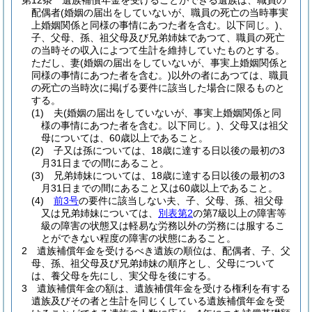
第12条
遺族補償年金を受けることができる遺族は、職員の
配偶者
(婚姻の届出をしていないが、職員の死亡の当時事実
上婚姻関係と同様の事情にあつた者を含む。以下同じ。)
、
子、父母、孫、祖父母及び兄弟姉妹であつて、職員の死亡
の当時その収入によつて生計を維持していたものとする。
ただし、妻
(婚姻の届出をしていないが、事実上婚姻関係と
同様の事情にあつた者を含む。)
以外の者にあつては、職員
の死亡の当時次に掲げる要件に該当した場合に限るものと
する。
(1)
夫
(婚姻の届出をしていないが、事実上婚姻関係と同
様の事情にあつた者を含む。以下同じ。)
、父母又は祖父
母については、60歳以上であること。
(2)
子又は孫については、18歳に達する日以後の最初の3
月31日までの間にあること。
(3)
兄弟姉妹については、18歳に達する日以後の最初の3
月31日までの間にあること又は60歳以上であること。
(4)
前3号
の要件に該当しない夫、子、父母、孫、祖父母
又は兄弟姉妹については、
別表第2
の第7級以上の障害等
級の障害の状態又は軽易な労務以外の労務には服するこ
とができない程度の障害の状態にあること。
2
遺族補償年金を受けるべき遺族の順位は、配偶者、子、父
母、孫、祖父母及び兄弟姉妹の順序とし、父母について
は、養父母を先にし、実父母を後にする。
3
遺族補償年金の額は、遺族補償年金を受ける権利を有する
遺族及びその者と生計を同じくしている遺族補償年金を受