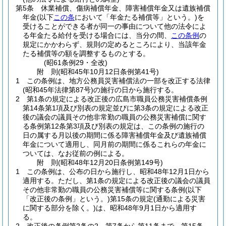
第5条
休業補償、傷病補償年金、障害補償年金又は遺族補償
年金
(以下
この条
において「年金たる補償等」という。)
を
受けることができる者が同一の事由について他の法令によ
る年金たる給付を受ける場合には、当分の間、
この条例
の
規定にかかわらず、規則の定めるところにより、当該年金
たる補償等の額を調整するものとする。
(昭61条例29・全改)
附
則
(昭和45年10月12日
条例第41号)
1
この条例は、地方公務員災害補償法の一部を改正する法律
(昭和45年法律第87号)
の施行の日から施行する。
2
第1条の規定による改正後の広島市職員公務災害補償条例
第14条第1項及び別表の規定並びに第3条の規定による改正
後の議会の議員その他非常勤の職員の公務災害補償に関す
る条例第12条第3項及び別表の規定は、この条例の施行の
日の属する月以後の期間に係る障害補償年金及び遺族補償
年金について適用し、同月前の期間に係るこれらの年金に
ついては、なお従前の例による。
附
則
(昭和48年12月20日
条例第149号)
1
この条例は、公布の日から施行し、昭和48年12月1日から
適用する。
ただし、第1条の規定による改正後の議会の議員
その他非常勤の職員の公務災害補償等に関する条例
(以下
「改正後の条例」という。)
第15条の規定
(通勤による災害
に関する部分を除く。)
は、昭和48年9月1日から適用す
る。