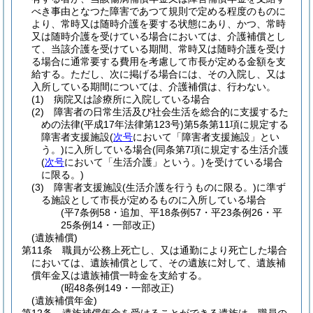
べき事由となつた障害であつて規則で定める程度のものに
より、常時又は随時介護を要する状態にあり、かつ、常時
又は随時介護を受けている場合においては、介護補償とし
て、当該介護を受けている期間、常時又は随時介護を受け
る場合に通常要する費用を考慮して市長が定める金額を支
給する。
ただし、次に掲げる場合には、その入院し、又は
入所している期間については、介護補償は、行わない。
(1)
病院又は診療所に入院している場合
(2)
障害者の日常生活及び社会生活を総合的に支援するた
めの法律
(平成17年法律第123号)
第5条第11項に規定する
障害者支援施設
(
次号
において「障害者支援施設」とい
う。)
に入所している場合
(同条第7項に規定する生活介護
(
次号
において「生活介護」という。)
を受けている場合
に限る。)
(3)
障害者支援施設
(生活介護を行うものに限る。)
に準ず
る施設として市長が定めるものに入所している場合
(平7条例58・追加、平18条例57・平23条例26・平
25条例14・一部改正)
(遺族補償)
第11条
職員が公務上死亡し、又は通勤により死亡した場合
においては、遺族補償として、その遺族に対して、遺族補
償年金又は遺族補償一時金を支給する。
(昭48条例149・一部改正)
(遺族補償年金)