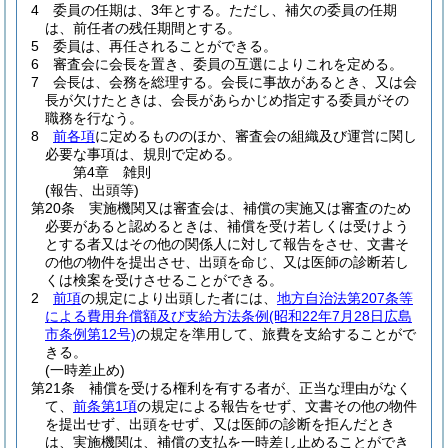
4
委員の任期は、3年とする。
ただし、補欠の委員の任期
は、前任者の残任期間とする。
5
委員は、再任されることができる。
6
審査会に会長を置き、委員の互選によりこれを定める。
7
会長は、会務を総理する。
会長に事故があるとき、又は会
長が欠けたときは、会長があらかじめ指定する委員がその
職務を行なう。
8
前各項
に定めるもののほか、審査会の組織及び運営に関し
必要な事項は、規則で定める。
第4章
雑則
(報告、出頭等)
第20条
実施機関又は審査会は、補償の実施又は審査のため
必要があると認めるときは、補償を受け若しくは受けよう
とする者又はその他の関係人に対して報告をさせ、文書そ
の他の物件を提出させ、出頭を命じ、又は医師の診断若し
くは検案を受けさせることができる。
2
前項
の規定により出頭した者には、
地方自治法第207条等
による費用弁償額及び支給方法条例
(昭和22年7月28日広島
市条例第12号)
の規定を準用して、旅費を支給することがで
きる。
(一時差止め)
第21条
補償を受ける権利を有する者が、正当な理由がなく
て、
前条第1項
の規定による報告をせず、文書その他の物件
を提出せず、出頭をせず、又は医師の診断を拒んだとき
は、実施機関は、補償の支払を一時差し止めることができ