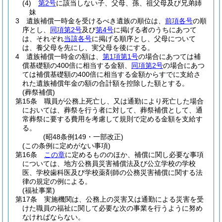
(4)
第2号
に該当しない子、父母、孫、祖父母及び兄弟姉
妹
3
遺族補償一時金を受けるべき遺族の順位は、
前項各号
の順
序とし、
同項第2号
及び
第4号
に掲げる者のうちにあつて
は、それぞれ
当該各号
に掲げる順序とし、父母について
は、養父母を先にし、実父母を後にする。
4
遺族補償一時金の額は、
第1項第1号
の場合にあつては補
償基礎額の400倍に相当する金額、
同項第2号
の場合にあつ
ては補償基礎額の400倍に相当する金額からすでに支給さ
れた遺族補償年金の額の合計額を控除した額とする。
(葬祭補償)
第15条
職員が公務上死亡し、又は通勤により死亡した場合
においては、葬祭を行う者に対して、葬祭補償として、通
常葬祭に要する費用を考慮して規則で定める金額を支給す
る。
(昭48条例149・一部改正)
(この条例に定めがない事項)
第16条
この章
に定めるもののほか、補償に関し必要な事項
については、地方公務員災害補償法及び公立学校の学校
医、学校歯科医及び学校薬剤師の公務災害補償に関する法
律の規定の例による。
(福祉事業)
第17条
実施機関は、公務上の災害又は通勤による災害を受
けた職員の福祉に関して必要な次の事業を行うように努め
なければならない。