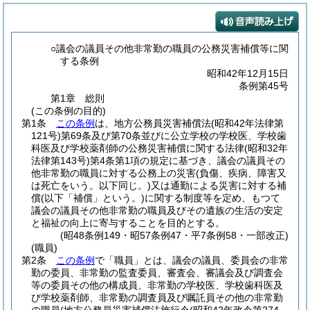
○議会の議員その他非常勤の職員の公務災害補償等に関
する条例
昭和42年12月15日
条例第45号
第1章
総則
(この条例の目的)
第1条
この条例
は、地方公務員災害補償法
(昭和42年法律第
121号)
第69条及び第70条並びに公立学校の学校医、学校歯
科医及び学校薬剤師の公務災害補償に関する法律
(昭和32年
法律第143号)
第4条第1項の規定に基づき、議会の議員その
他非常勤の職員に対する公務上の災害
(負傷、疾病、障害又
は死亡をいう。以下同じ。)
又は通勤による災害に対する補
償
(以下「補償」という。)
に関する制度等を定め、もつて
議会の議員その他非常勤の職員及びその遺族の生活の安定
と福祉の向上に寄与することを目的とする。
(昭48条例149・昭57条例47・平7条例58・一部改正)
(職員)
第2条
この条例
で「職員」とは、議会の議員、委員会の非常
勤の委員、非常勤の監査委員、審査会、審議会及び調査会
等の委員その他の構成員、非常勤の学校医、学校歯科医及
び学校薬剤師、非常勤の調査員及び嘱託員その他の非常勤