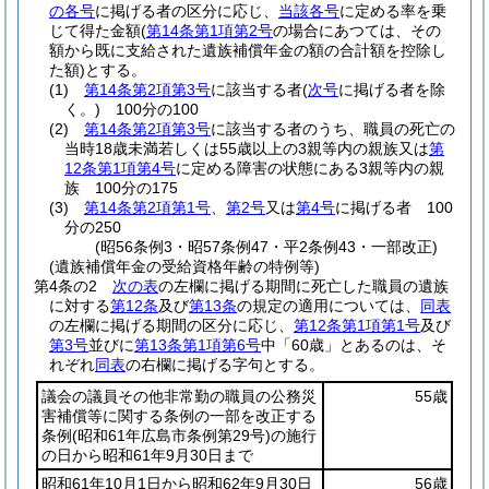
の各号
に掲げる者の区分に応じ、
当該各号
に定める率を乗
じて得た金額
(
第14条第1項第2号
の場合にあつては、その
額から既に支給された遺族補償年金の額の合計額を控除し
た額)
とする。
(1)
第14条第2項第3号
に該当する者
(
次号
に掲げる者を除
く。)
100分の100
(2)
第14条第2項第3号
に該当する者のうち、職員の死亡の
当時18歳未満若しくは55歳以上の3親等内の親族又は
第
12条第1項第4号
に定める障害の状態にある3親等内の親
族 100分の175
(3)
第14条第2項第1号
、
第2号
又は
第4号
に掲げる者 100
分の250
(昭56条例3・昭57条例47・平2条例43・一部改正)
(遺族補償年金の受給資格年齢の特例等)
第4条の2
次の表
の左欄に掲げる期間に死亡した職員の遺族
に対する
第12条
及び
第13条
の規定の適用については、
同表
の左欄に掲げる期間の区分に応じ、
第12条第1項第1号
及び
第3号
並びに
第13条第1項第6号
中「60歳」とあるのは、そ
れぞれ
同表
の右欄に掲げる字句とする。
議会の議員その他非常勤の職員の公務災
55歳
害補償等に関する条例の一部を改正する
条例
(昭和61年広島市条例第29号)
の施行
の日から昭和61年9月30日まで
昭和61年10月1日から昭和62年9月30日
56歳