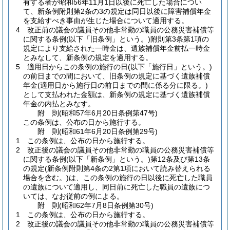
有する者が昭和56年11月1日以後に死亡した場合につい
て、新条例附則第2条の3の規定は同日以後に障害補償年金
を支給すべき事由が生じた場合について適用する。
4
改正前の議会の議員その他非常勤の職員の公務災害補償等
に関する条例
(以下「旧条例」という。)
附則第3条第1項の
規定により支給された一時金は、遺族補償年金前払一時金
とみなして、新条例の規定を適用する。
5
適用日からこの条例の施行の日
(以下「施行日」という。)
の前日までの間において、旧条例の規定に基づく遺族補償
年金
(適用日から施行日の前日までの間に係る分に限る。)
として支払われた金額は、新条例の規定に基づく遺族補償
年金の内払とみなす。
附
則
(昭和57年6月20日
条例第47号)
この条例は、公布の日から施行する。
附
則
(昭和61年6月20日
条例第29号)
1
この条例は、公布の日から施行する。
2
改正後の議会の議員その他非常勤の職員の公務災害補償等
に関する条例
(以下「新条例」という。)
第12条及び第13条
の規定
(新条例附則第4条の2第1項において読み替えられる
場合を含む。)
は、この条例の施行の日以後に死亡した職員
の遺族について適用し、同日前に死亡した職員の遺族につ
いては、なお従前の例による。
附
則
(昭和62年7月8日
条例第30号)
1
この条例は、公布の日から施行する。
2
改正後の議会の議員その他非常勤の職員の公務災害補償等