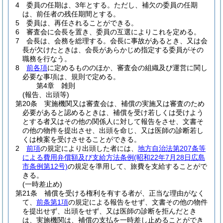
4
委員の任期は、3年とする。
ただし、補欠の委員の任期
は、前任者の残任期間とする。
5
委員は、再任されることができる。
6
審査会に会長を置き、委員の互選によりこれを定める。
7
会長は、会務を総理する。
会長に事故があるとき、又は会
長が欠けたときは、会長があらかじめ指定する委員がその
職務を行なう。
8
前各項
に定めるもののほか、審査会の組織及び運営に関し
必要な事項は、規則で定める。
第4章
雑則
(報告、出頭等)
第20条
実施機関又は審査会は、補償の実施又は審査のため
必要があると認めるときは、補償を受け若しくは受けよう
とする者又はその他の関係人に対して報告をさせ、文書そ
の他の物件を提出させ、出頭を命じ、又は医師の診断若し
くは検案を受けさせることができる。
2
前項
の規定により出頭した者には、
地方自治法第207条等
による費用弁償額及び支給方法条例
(昭和22年7月28日広島
市条例第12号)
の規定を準用して、旅費を支給することがで
きる。
(一時差止め)
第21条
補償を受ける権利を有する者が、正当な理由がなく
て、
前条第1項
の規定による報告をせず、文書その他の物件
を提出せず、出頭をせず、又は医師の診断を拒んだとき
は、実施機関は、補償の支払を一時差し止めることができ