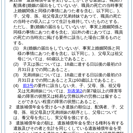
第12条
遺族補償年金を受けることができる遺族は、職員の
配偶者
(婚姻の届出をしていないが、職員の死亡の当時事実
上婚姻関係と同様の事情にあつた者を含む。以下同じ。)
、
子、父母、孫、祖父母及び兄弟姉妹であつて、職員の死亡
の当時その収入によつて生計を維持していたものとする。
ただし、妻
(婚姻の届出をしていないが、事実上婚姻関係と
同様の事情にあつた者を含む。)
以外の者にあつては、職員
の死亡の当時次に掲げる要件に該当した場合に限るものと
する。
(1)
夫
(婚姻の届出をしていないが、事実上婚姻関係と同
様の事情にあつた者を含む。以下同じ。)
、父母又は祖父
母については、60歳以上であること。
(2)
子又は孫については、18歳に達する日以後の最初の3
月31日までの間にあること。
(3)
兄弟姉妹については、18歳に達する日以後の最初の3
月31日までの間にあること又は60歳以上であること。
(4)
前3号
の要件に該当しない夫、子、父母、孫、祖父母
又は兄弟姉妹については、
別表第2
の第7級以上の障害等
級の障害の状態又は軽易な労務以外の労務には服するこ
とができない程度の障害の状態にあること。
2
遺族補償年金を受けるべき遺族の順位は、配偶者、子、父
母、孫、祖父母及び兄弟姉妹の順序とし、父母について
は、養父母を先にし、実父母を後にする。
3
遺族補償年金の額は、遺族補償年金を受ける権利を有する
遺族及びその者と生計を同じくしている遺族補償年金を受