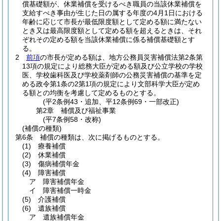
償基礎額が、休業補償を受けるべき職員の当該休業補償を
支給すべき事由が生じた日の属する年度の4月1日における
年齢に応じて市長が最低限度額として定める額に満たない
とき又は最高限度額として定める額を超えるときは、それ
ぞれその定める額を当該休業補償に係る補償基礎額とす
る。
2
前項
の市長が定める額は、地方公務員災害補償法第2条第
13項の規定により総務大臣が定める額及び公立学校の学校
医、学校歯科医及び学校薬剤師の公務災害補償の基準を定
める政令第1条の2第1項の規定により文部科学大臣が定め
る額との均衡を考慮して定めるものとする。
(平2条例43・追加、平12条例69・一部改正)
第2章
補償及び福祉事業
(平7条例58・改称)
(補償の種類)
第6条
補償の種類は、次に掲げるものとする。
(1)
療養補償
(2)
休業補償
(3)
傷病補償年金
(4)
障害補償
ア
障害補償年金
イ
障害補償一時金
(5)
介護補償
(6)
遺族補償
ア
遺族補償年金