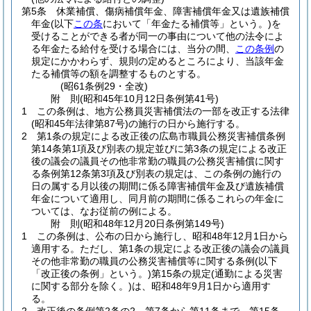
第5条
休業補償、傷病補償年金、障害補償年金又は遺族補償
年金
(以下
この条
において「年金たる補償等」という。)
を
受けることができる者が同一の事由について他の法令によ
る年金たる給付を受ける場合には、当分の間、
この条例
の
規定にかかわらず、規則の定めるところにより、当該年金
たる補償等の額を調整するものとする。
(昭61条例29・全改)
附
則
(昭和45年10月12日
条例第41号)
1
この条例は、地方公務員災害補償法の一部を改正する法律
(昭和45年法律第87号)
の施行の日から施行する。
2
第1条の規定による改正後の広島市職員公務災害補償条例
第14条第1項及び別表の規定並びに第3条の規定による改正
後の議会の議員その他非常勤の職員の公務災害補償に関す
る条例第12条第3項及び別表の規定は、この条例の施行の
日の属する月以後の期間に係る障害補償年金及び遺族補償
年金について適用し、同月前の期間に係るこれらの年金に
ついては、なお従前の例による。
附
則
(昭和48年12月20日
条例第149号)
1
この条例は、公布の日から施行し、昭和48年12月1日から
適用する。
ただし、第1条の規定による改正後の議会の議員
その他非常勤の職員の公務災害補償等に関する条例
(以下
「改正後の条例」という。)
第15条の規定
(通勤による災害
に関する部分を除く。)
は、昭和48年9月1日から適用す
る。