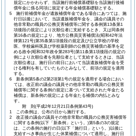
規定にかかわらず、当該施行前補償基礎額を当該施行後補
償年金に係る同項に規定する年金補償基礎額とする。
5
施行前補償年金が遺族補償年金である場合にあつては、施
行日以後において、当該遺族補償年金を、議会の議員その
他非常勤の職員の公務災害補償等に関する条例第13条第1
項後段の規定により次順位者に支給するとき、又は同条例
第16条の規定により、地方公務員災害補償法
(昭和42年法
律第121号)
第35条第1項後段の規定及び公立学校の学校
医、学校歯科医及び学校薬剤師の公務災害補償の基準を定
める政令
(昭和32年政令第283号)
第11条第1項後段の規定の
例により次順位者を先順位者として支給するときは、当該
次順位者は、施行日の前日において当該遺族補償年金を受
ける権利を有していたものとみなして、前項の規定を適用
する。
6
新条例第5条の2第2項第1号の規定を適用する場合におい
ては、改正前の議会の議員その他非常勤の職員の公務災害
補償等に関する条例の規定に基づいて支給された年金たる
補償は、新条例の規定による年金たる補償の内払とみな
す。
附
則
(平成2年12月21日
条例第43号)
1
この条例は、公布の日から施行する。
2
改正後の議会の議員その他非常勤の職員の公務災害補償等
に関する条例
(以下「新条例」という。)
第5条の3の規定
は、この条例の施行の日
(以下「施行日」という。)
以後に
支給すべき事由が生じた休業補償について適用し、施行日