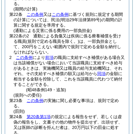
る。
(期間の計算)
第22条
この条例
又は
この条例
に基づく規則に規定する期間
の計算については、民法
(明治29年法律第89号)
の期間の計
算に関する規定を準用する。
(通勤による災害に係る費用の一部負担金)
第22条の2
通勤による負傷又は疾病に係る療養補償を受け
る職員
(規則で定める職員を除く。)
は、一部負担金とし
て、200円をこえない範囲内で規則で定める金額を納付し
なければならない。
2
この条例
により
前項
の職員に支給すべき補償がある場合又
は当該補償がない場合において当該職員に支給すべき給与
があるときは、実施機関又は職員の給与支給機関は、それ
ぞれ、その支給すべき補償の額又は給与から
同項
の金額に
相当する金額を控除して、これを当該職員に代わつて納付
することができる。
(昭48条例149・追加)
(規則への委任)
第23条
この条例
の実施に関し必要な事項は、規則で定め
る。
(罰則)
第24条
第20条第1項
の規定による報告をせず、若しくは虚
偽の報告をし、文書その他の物件を提出せず、出頭せず、
又は医師の診断を拒んだ者は、20万円以下の罰金に処す
る。