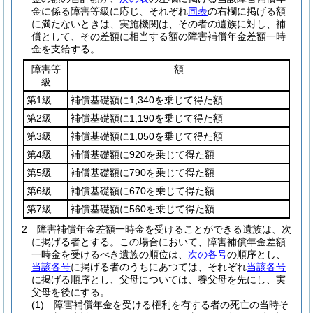
金に係る障害等級に応じ、それぞれ
同表
の右欄に掲げる額
に満たないときは、実施機関は、その者の遺族に対し、補
償として、その差額に相当する額の障害補償年金差額一時
金を支給する。
障害等
額
級
第1級
補償基礎額に1,340を乗じて得た額
第2級
補償基礎額に1,190を乗じて得た額
第3級
補償基礎額に1,050を乗じて得た額
第4級
補償基礎額に920を乗じて得た額
第5級
補償基礎額に790を乗じて得た額
第6級
補償基礎額に670を乗じて得た額
第7級
補償基礎額に560を乗じて得た額
2
障害補償年金差額一時金を受けることができる遺族は、次
に掲げる者とする。
この場合において、障害補償年金差額
一時金を受けるべき遺族の順位は、
次の各号
の順序とし、
当該各号
に掲げる者のうちにあつては、それぞれ
当該各号
に掲げる順序とし、父母については、養父母を先にし、実
父母を後にする。
(1)
障害補償年金を受ける権利を有する者の死亡の当時そ