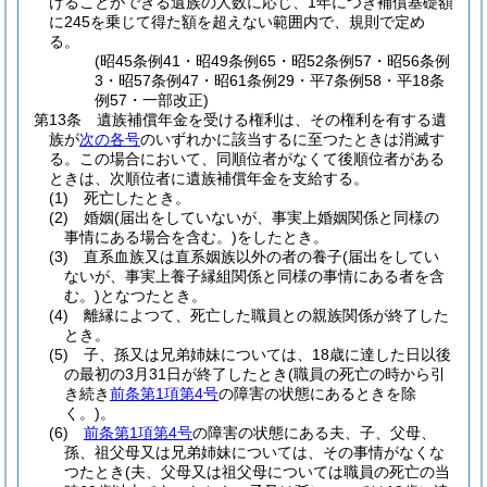
けることができる遺族の人数に応じ、1年につき補償基礎額
に245を乗じて得た額を超えない範囲内で、規則で定め
る。
(昭45条例41・昭49条例65・昭52条例57・昭56条例
3・昭57条例47・昭61条例29・平7条例58・平18条
例57・一部改正)
第13条
遺族補償年金を受ける権利は、その権利を有する遺
族が
次の各号
のいずれかに該当するに至つたときは消滅す
る。
この場合において、同順位者がなくて後順位者がある
ときは、次順位者に遺族補償年金を支給する。
(1)
死亡したとき。
(2)
婚姻
(届出をしていないが、事実上婚姻関係と同様の
事情にある場合を含む。)
をしたとき。
(3)
直系血族又は直系姻族以外の者の養子
(届出をしてい
ないが、事実上養子縁組関係と同様の事情にある者を含
む。)
となつたとき。
(4)
離縁によつて、死亡した職員との親族関係が終了した
とき。
(5)
子、孫又は兄弟姉妹については、18歳に達した日以後
の最初の3月31日が終了したとき
(職員の死亡の時から引
き続き
前条第1項第4号
の障害の状態にあるときを除
く。)
。
(6)
前条第1項第4号
の障害の状態にある夫、子、父母、
孫、祖父母又は兄弟姉妹については、その事情がなくな
つたとき
(夫、父母又は祖父母については職員の死亡の当