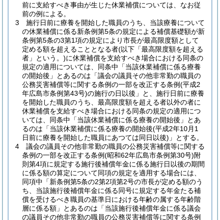
前に支給すべき事由が生じた休業補償については、なお従
前の例による。
3
施行日前に療養を開始した職員のうち、当該療養について
の休業補償に係る新条例第5条の規定による補償基礎額が新
条例第5条の3第1項の規定により市長が最高限度額として
定める額を超えることとなる者
(以下「最高限度額を超える
者」という。)
に休業補償を支給すべき場合における同条の
規定の適用については、同条中「当該休業補償に係る療養
の開始後」とあるのは「議会の議員その他非常勤の職員の
公務災害補償等に関する条例の一部を改正する条例
(平成2
年広島市条例第43号)
の施行の日以後」と、施行日前に療養
を開始した職員のうち、最高限度額を超える者以外の者に
休業補償を支給すべき場合における同条の規定の適用につ
いては、同条中「当該休業補償に係る療養の開始後」とあ
るのは「当該休業補償に係る療養の開始後
(平成2年10月1
日前に療養を開始した職員にあつては同日以後)
」とする。
4
議会の議員その他非常勤の職員の公務災害補償等に関する
条例の一部を改正する条例
(昭和62年広島市条例第30号)
附
則第4項に規定する施行後補償年金に係る施行日以後の期間
に係る額の算定について同項の規定を適用する場合には、
同項中「新条例第5条の2第2項第2号の市長が定める額のう
ち、当該施行後補償年金に係る同号に規定する年金たる補
償を受けるべき職員の基準日における年齢の属する年齢階
層に係る額」とあるのは「当該施行後補償年金に係る議会
の議員その他非常勤の職員の公務災害補償等に関する条例