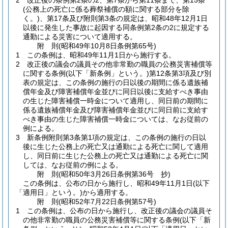
2
改正後の条例第2条の2、第7条から第11条まで、第15条
(公務上の死亡に係る葬祭補償の額に関する部分を除
く。)
、第17条及び附則第3条の規定は、昭和48年12月1日
以後に発生した事故に起因する同条例第2条の2に規定する
通勤による災害について適用する。
附
則
(昭和49年10月8日
条例第65号)
1
この条例は、昭和49年11月1日から施行する。
2
改正後の議会の議員その他非常勤の職員の公務災害補償等
に関する条例
(以下「新条例」という。)
第12条第3項及び別
表の規定は、この条例の施行の日以後の期間に係る遺族補
償年金及び障害補償年金並びに同日以後に支給すべき事由
の生じた障害補償一時金について適用し、同日前の期間に
係る遺族補償年金及び障害補償年金並びに同日前に支給す
べき事由の生じた障害補償一時金については、なお従前の
例による。
3
新条例附則第3条第1項の規定は、この条例の施行の日以
後に生じた公務上の死亡又は通勤による死亡に関して適用
し、同日前に生じた公務上の死亡又は通勤による死亡に関
しては、なお従前の例による。
附
則
(昭和50年3月26日
条例第36号 抄)
この条例は、公布の日から施行し、昭和49年11月1日
(以下
「適用日」という。)
から適用する。
附
則
(昭和52年7月22日
条例第57号)
1
この条例は、公布の日から施行し、改正後の議会の議員そ
の他非常勤の職員の公務災害補償等に関する条例
(以下「新