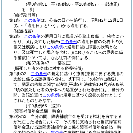
(平3条例51・平7条例58・平18条例57・一部改正)
附
則
(施行期日等)
第1条
この条例
は、公布の日から施行し、昭和42年12月1日
(以下「適用日」という。)
から適用する。
(経過措置)
第2条
この条例
の適用日前に職員が公務上負傷し、疾病にか
かり、又は死亡した場合
(
この条例
の適用日前の公務上の負
傷又は疾病により
この条例
の適用日後に障害の状態とな
り、又は死亡した場合を含む。)
におけるこれらの災害に係
る補償については、なお従前の例による。
(昭57条例47・一部改正)
(脳死した者の身体に対する療養補償)
第2条の2
この条例
の規定に基づく療養
(療養に要する費用の
支給に係る当該療養を含む。以下同じ。)
の給付に継続し
て、臓器の移植に関する法律
(平成9年法律第104号)
第6条第
2項の脳死した者の身体への処置がされた場合には、当分の
間、当該処置は
この条例
の規定に基づく療養の給付として
されたものとみなす。
(平9条例66・追加)
(障害補償年金差額一時金)
第2条の3
当分の間、障害補償年金を受ける権利を有する者
が死亡した場合において、その者に支給された当該障害補
償年金及び当該障害補償年金に係る障害補償年金前払一時
金の額の合計額が、
次の表
の左欄に掲げる当該障害補償年