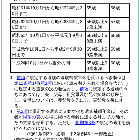
昭和61年10月1日から昭和62年9月3
55歳
56歳
0日まで
昭和62年10月1日から昭和63年9月3
55歳以上5
57歳
0日まで
7歳未満
昭和63年10月1日から平成元年9月3
55歳以上5
58歳
0日まで
8歳未満
平成元年10月1日から平成2年9月30
55歳以上5
59歳
日まで
9歳未満
平成2年10月1日から当分の間
55歳以上6
60歳
0歳未満
3
前項
に規定する遺族の遺族補償年金を受けるべき順位は、
第12条第1項
(
第1項
において読み替えられる場合を含む。)
に規定する遺族の次の順位とし、
前項
に規定する遺族のう
ちにあつては、夫、父母、祖父母及び兄弟姉妹の順序と
し、父母については、養父母を先にし、実父母を後にす
る。
4
第2項
に規定する遺族に支給すべき遺族補償年金は、その
者が
同項の表
の右欄に掲げる年齢に達する月までの間は、
その支給を停止する。
ただし、
附則第3条
の規定の適用を妨
げるものではない。
(昭61条例29・追加、平2条例43・一部改正)
(他の法令による給付との調整)