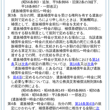
(昭56条例3・追加、平9条例66・旧第2条の3繰下、
平18条例57・一部改正)
(遺族補償年金前払一時金)
第3条
当分の間、遺族補償年金を受ける権利を有する遺族が
規則で定めるところにより申し出たときは、実施機関は、
補償として、遺族補償年金前払一時金を支給する。
2
遺族補償年金前払一時金の額は、補償基礎額の1,000倍に
相当する額を限度として規則で定める額とする。
3
遺族補償年金前払一時金が支給される場合には、当該遺族
補償年金前払一時金の支給の原因たる職員の死亡に係る遺
族補償年金は、各月に支給されるべき額の合計額が規則で
定める算定方法に従い当該遺族補償年金前払一時金の額に
達するまでの間、その支給を停止する。
4
遺族補償年金前払一時金が支給される場合における
第14
条
又は
次条
の規定の適用については、
第14条
又は
次条
中
「遺族補償年金の額」とあるのは「遺族補償年金及び遺族
補償年金前払一時金の額」とする。
5
前4項
に定めるもののほか、遺族補償年金前払一時金に関
し必要な事項については、地方公務員災害補償法附則第6条
の規定の例による。
(昭45条例41・昭48条例149・昭49条例65・昭50条
例36・昭56条例3・平2条例43・一部改正)
(遺族補償一時金の額の特例)
第4条
遺族補償一時金の額は、当分の間、
第14条第4項
の規
定にかかわらず、補償基礎額の400倍に相当する金額に
次