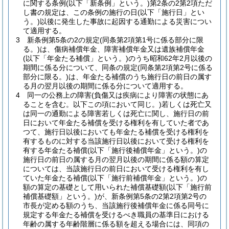
に関する条例
(以下「新条例」という。)
第2条の2第2項ただ
し書の規定は、この条例の施行の日
(以下「施行日」とい
う。)
以後に発生した事故に起因する通勤による災害につい
て適用する。
3
新条例第5条の2の規定
(同条第2項第1号に係る部分に限
る。)
は、傷病補償年金、障害補償年金又は遺族補償年金
(以下「年金たる補償」という。)
のうち昭和62年2月以後の
期間に係る分について、同条の規定
(同条第2項第2号に係る
部分に限る。)
は、年金たる補償のうち施行日の前日の属す
る月の翌月以後の期間に係る分について適用する。
4
同一の公務上の障害
(負傷又は疾病により障害の状態にあ
ることを含む。以下この項において同じ。)
若しくは死亡又
は同一の通勤による障害若しくは死亡に関し、施行日の前
日において年金たる補償を受ける権利を有していた者であ
つて、施行日以後においても年金たる補償を受ける権利を
有するものに対する当該施行日以後において受ける権利を
有する年金たる補償
(以下「施行後補償年金」という。)
の
施行日の前日の属する月の翌月以後の期間に係る額の算定
については、当該施行日の前日において受ける権利を有し
ていた年金たる補償
(以下「施行前補償年金」という。)
の
額の算定の基礎として用いられた補償基礎額
(以下「施行前
補償基礎額」という。)
が、新条例第5条の2第2項第2号の
市長が定める額のうち、当該施行後補償年金に係る同号に
規定する年金たる補償を受けるべき職員の基準日における
年齢の属する年齢階層に係る額を超える場合には、同項の