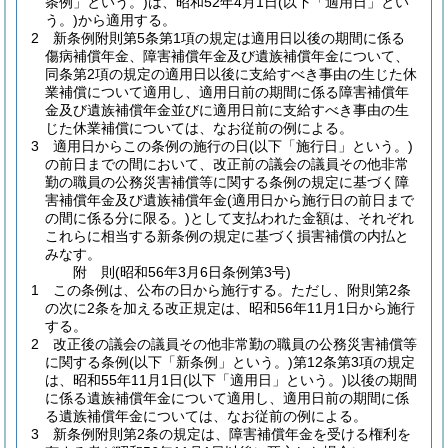
条例」という。)
は、昭和52年4月1日
(以下「適用日」とい
う。)
から適用する。
2
新条例附則第5条第1項の規定は適用日以後の期間に係る
傷病補償年金、障害補償年金及び遺族補償年金について、
同条第2項の規定の適用日以後に支給すべき事由の生じた休
業補償について適用し、適用日前の期間に係る障害補償年
金及び遺族補償年金並びに適用日前に支給すべき事由の生
じた休業補償については、なお従前の例による。
3
適用日からこの条例の施行の日
(以下「施行日」という。)
の前日までの間において、改正前の議会の議員その他非常
勤の職員の公務災害補償等に関する条例の規定に基づく障
害補償年金及び遺族補償年金
(適用日から施行日の前日まで
の間に係る分に限る。)
として支払われた金額は、それぞれ
これらに相当する新条例の規定に基づく損害補償の内払と
みなす。
附
則
(昭和56年3月6日
条例第3号)
1
この条例は、公布の日から施行する。
ただし、附則第2条
の次に2条を加える改正規定は、昭和56年11月1日から施行
する。
2
改正後の議会の議員その他非常勤の職員の公務災害補償等
に関する条例
(以下「新条例」という。)
第12条第3項の規定
は、昭和55年11月1日
(以下「適用日」という。)
以後の期間
に係る遺族補償年金について適用し、適用日前の期間に係
る遺族補償年金については、なお従前の例による。
3
新条例附則第2条の規定は、障害補償年金を受ける権利を