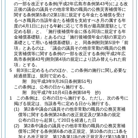
の一部を改正する条例
(平成2年広島市条例第43号)
による改
正後の議会の議員その他非常勤の職員の公務災害補償等に
関する条例第5条の2第1項に規定する年金たる補償を受け
るべき職員の当該年金たる補償を支給すべき月の属する年
度の4月1日における年齢に応じて市長が最高限度額として
定める額」と、「施行後補償年金に係る同項に規定する年
金補償基礎額」とあるのは「施行後補償年金の額の算定の
基礎として用いる補償基礎額」と、同条例附則第5項中「前
項」とあるのは、「議会の議員その他非常勤の職員の公務
災害補償等に関する条例の一部を改正する条例
(平成2年広
島市条例第43号)
附則第4項の規定により読み替えられた前
項」とする。
5
前3項に定めるもののほか、この条例の施行に関し必要な
経過措置は、規則で定める。
附
則
(平成3年9月26日
条例第51号)
この条例は、公布の日から施行する。
附
則
(平成7年10月4日
条例第58号 抄)
1
この条例は、公布の日から施行する。
ただし、次の各号に
掲げる規定は、当該各号に定める日から施行する。
(1)
第2条中議会の議員その他非常勤の職員の公務災害補
償等に関する条例第24条の改正規定及び第3条の規定
公布の日から起算して20日を経過した日
(2)
第2条中議会の議員その他非常勤の職員の公務災害補
償等に関する条例第6条の改正規定、第10条の次に1条を
加える改正規定、第12条第1項の改正規定及び第13条第1