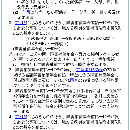
の者と生計を同じくしていた配偶者、子、父母、孫、祖
父母及び兄弟姉妹
(2)
前号
に該当しない配偶者、子、父母、孫、祖父母及び
兄弟姉妹
3
前2項
に定めるもののほか、障害補償年金差額一時金に関
し必要な事項については、地方公務員災害補償法附則第5条
の2の規定の例による。
(昭56条例3・追加、平9条例66・旧第2条の2繰下、
平18条例57・一部改正)
(障害補償年金前払一時金)
第2条の4
当分の間、障害補償年金を受ける権利を有する者
が規則で定めるところにより申し出たときは、実施機関
は、補償として障害補償年金前払一時金を支給する。
2
障害補償年金前払一時金の額は、
前条第1項の表
の左欄に
掲げる当該障害補償年金前払一時金に係る障害補償年金に
係る障害等級に応じ、それぞれ
同表
の右欄に掲げる額を限
度として規則で定める額とする。
3
障害補償年金前払一時金が支給される場合には、当該障害
補償年金前払一時金に係る障害補償年金は、各月に支給さ
れるべき額の合計額が規則で定める算定方法に従い当該障
害補償年金前払一時金の額に達するまでの間、その支給を
停止する。
4
前3項
に定めるもののほか、障害補償年金前払一時金に関
し必要な事項については、地方公務員災害補償法附則第5条
の3の規定の例による。