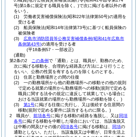
の職員
(地方公務員災害補償法施行令
(昭和42年政令第274
号)
第1条に規定する職員を除く。)
で次に掲げる者以外の者
をいう。
(1)
労働者災害補償保険法
(昭和22年法律第50号)
の適用を
受ける者
(2)
船員保険法
(昭和14年法律第73号)
に基づく船員保険の
被保険者
(3)
広島市消防団員等公務災害補償条例
(昭和41年広島市
条例第43号)
の適用を受ける者
(平18条例57・一部改正)
(通勤)
第2条の2
この条例
で「通勤」とは、職員が、勤務のため、
次に掲げる移動を、合理的な経路及び方法により行うこと
をいい、公務の性質を有するものを除くものとする。
(1)
住居と勤務場所との間の往復
(2)
一の勤務場所から他の勤務場所への移動その他の規則
で定める就業の場所から勤務場所への移動
(規則で定める
職員に関する法令の規定に違反して就業している場合に
おける当該就業の場所から勤務場所への移動を除く。)
(3)
第1号
に掲げる往復に先行し、又は後続する住居間の
移動
(規則で定める要件に該当するものに限る。)
2
職員が、
前項各号
に掲げる移動の経路を逸脱し、又は
同項
各号
に掲げる移動を中断した場合においては、当該逸脱又
は中断の間及びその後の
同項各号
に掲げる移動は、
同項
の
通勤としない。
ただし、当該逸脱又は中断が、日常生活上