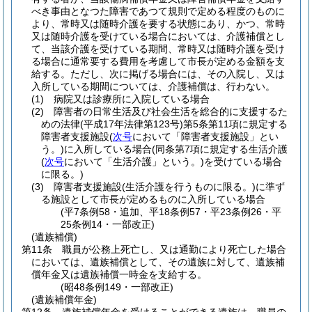
べき事由となつた障害であつて規則で定める程度のものに
より、常時又は随時介護を要する状態にあり、かつ、常時
又は随時介護を受けている場合においては、介護補償とし
て、当該介護を受けている期間、常時又は随時介護を受け
る場合に通常要する費用を考慮して市長が定める金額を支
給する。
ただし、次に掲げる場合には、その入院し、又は
入所している期間については、介護補償は、行わない。
(1)
病院又は診療所に入院している場合
(2)
障害者の日常生活及び社会生活を総合的に支援するた
めの法律
(平成17年法律第123号)
第5条第11項に規定する
障害者支援施設
(
次号
において「障害者支援施設」とい
う。)
に入所している場合
(同条第7項に規定する生活介護
(
次号
において「生活介護」という。)
を受けている場合
に限る。)
(3)
障害者支援施設
(生活介護を行うものに限る。)
に準ず
る施設として市長が定めるものに入所している場合
(平7条例58・追加、平18条例57・平23条例26・平
25条例14・一部改正)
(遺族補償)
第11条
職員が公務上死亡し、又は通勤により死亡した場合
においては、遺族補償として、その遺族に対して、遺族補
償年金又は遺族補償一時金を支給する。
(昭48条例149・一部改正)
(遺族補償年金)