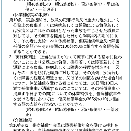
(昭48条例149・昭52条例57・昭57条例47・平18条
例57・一部改正)
(休業補償等の制限)
第10条
実施機関は、故意の犯罪行為又は重大な過失により
公務上の負傷若しくは疾病若しくは通勤による負傷若しく
は疾病又はこれらの原因となった事故を生じさせた職員に
対しては、その療養を開始した日から3年以内の期間に限
り、その者に支給すべき休業補償、傷病補償年金又は障害
補償の金額からその金額の100分の30に相当する金額を減
ずることができる。
2
実施機関は、正当な理由がなくて療養に関する指示に従わ
ないことにより公務上の負傷、疾病若しくは障害若しくは
通勤による負傷、疾病若しくは障害の程度を増進させ、又
はその回復を妨げた職員に対しては、その負傷、疾病若し
くは障害の程度を増進させ、又はその回復を妨げた場合1回
につき、休業補償を受ける者にあつては、10日間
(10日未
満で補償事由が消滅するものについては、その補償事由が
消滅する日までの間)
についての休業補償を、傷病補償年金
を受ける者にあつては、傷病補償年金の365分の10に相当
する額の支給を行わないことができる。
(昭48条例149・昭52条例57・昭57条例47・一部改
正)
(介護補償)
第10条の2
傷病補償年金又は障害補償年金を受ける権利を
有する者が、当該傷病補償年金又は障害補償年金を支給す