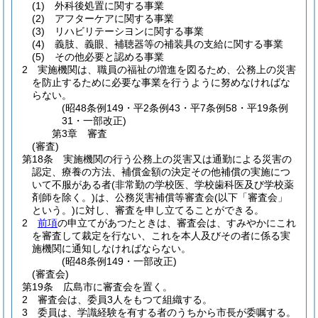
(1)
外科後処置に関する事業
(2)
アフターケアに関する事業
(3)
リハビリテーシヨンに関する事業
(4)
義肢、義眼、補聴器等の補装具の支給に関する事業
(5)
その他必要と認める事業
2
実施機関は、職員の福祉の増進を図るため、公務上の災害
を防止するために必要な事業を行うように努めなければな
らない。
(昭48条例149・平2条例43・平7条例58・平19条例
31・一部改正)
第3章
審査
(審査)
第18条
実施機関の行う公務上の災害又は通勤による災害の
認定、療養の方法、補償金額の決定その他補償の実施につ
いて不服がある者
(非常勤の学校医、学校歯科医及び学校薬
剤師を除く。)
は、公務災害補償等審査会
(以下「審査会」
という。)
に対し、審査を申し立てることができる。
2
前項
の申立てがあつたときは、審査会は、すみやかにこれ
を審査して裁定を行ない、これを本人及びその者に係る実
施機関に通知しなければならない。
(昭48条例149・一部改正)
(審査会)
第19条
広島市に審査会を置く。
2
審査会は、委員3人をもつて組織する。
3
委員は、学識経験を有する者のうちから市長が委嘱する。