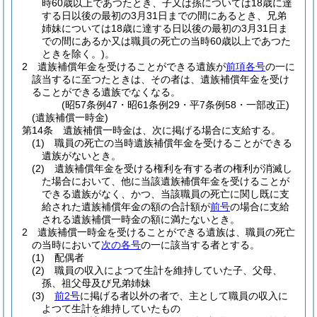
時60歳以上であつたとき、子又は孫については18歳に達
する日以後の最初の3月31日までの間にあるとき、兄弟
姉妹については18歳に達する日以後の最初の3月31日ま
での間にあるか又は職員の死亡の当時60歳以上であつた
ときを除く。)
。
2
遺族補償年金を受けることができる遺族が
前項各号
の一に
該当するに至つたときは、その者は、遺族補償年金を受け
ることができる遺族でなくなる。
(昭57条例47・昭61条例29・平7条例58・一部改正)
(遺族補償一時金)
第14条
遺族補償一時金は、次に掲げる場合に支給する。
(1)
職員の死亡の当時遺族補償年金を受けることができる
遺族がないとき。
(2)
遺族補償年金を受ける権利を有する者の権利が消滅し
た場合において、他に当該遺族補償年金を受けることが
できる遺族がなく、かつ、当該職員の死亡に関し既に支
給された遺族補償年金の額の合計額が
前号
の場合に支給
される遺族補償一時金の額に満たないとき。
2
遺族補償一時金を受けることができる遺族は、職員の死亡
の当時において
次の各号
の一に該当する者とする。
(1)
配偶者
(2)
職員の収入によつて生計を維持していた子、父母、
孫、祖父母及び兄弟姉妹
(3)
前2号
に掲げる者以外の者で、主として職員の収入に
よつて生計を維持していたもの