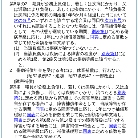
第8条の2
職員が公務上負傷し、若しくは疾病にかかり、又
は通勤により負傷し、若しくは疾病にかかり、当該負傷又
は疾病に係る療養の開始後1年6か月を経過した日において
次の各号
のいずれにも該当する場合又は同日後
次の各号
の
いずれにも該当することとなつた場合には、傷病補償年金
として、その状態が継続している期間、
別表第1
に定める傷
病等級に応じ、1年につき補償基礎額に
同表
に定める倍数を
乗じて得た金額を毎年支給する。
(1)
当該負傷又は疾病が治つていないこと。
(2)
当該負傷又は疾病による障害の程度が、
別表第1
に定
める第1級、第2級又は第3級の傷病等級に該当するこ
と。
2
傷病補償年金を受ける者には、休業補償は、行わない。
(昭52条例57・追加、昭57条例47・一部改正)
(障害補償)
第9条
職員が公務上負傷し、若しくは疾病にかかり、又は通
勤により負傷し、若しくは疾病にかかり、治つたとき
別表
第2
に定める第1級から第7級までの障害等級に該当する障
害が存する場合には、障害補償年金として、当該障害が存
する期間、
同表
に定める障害等級に応じ、1年につき補償基
礎額に
同表
に定める倍数を乗じて得た金額を毎年支給し、
同表
に定める第8級から第14級までの障害等級に該当する
障害が存する場合には、障害補償一時金として、
同表
に定
める障害等級に応じ、補償基礎額に
同表
に定める倍数を乗
じて得た金額を支給する。