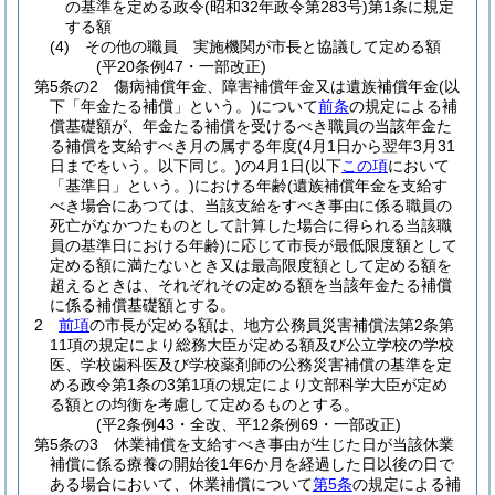
の基準を定める政令
(昭和32年政令第283号)
第1条に規定
する額
(4)
その他の職員 実施機関が市長と協議して定める額
(平20条例47・一部改正)
第5条の2
傷病補償年金、障害補償年金又は遺族補償年金
(以
下「年金たる補償」という。)
について
前条
の規定による補
償基礎額が、年金たる補償を受けるべき職員の当該年金た
る補償を支給すべき月の属する年度
(4月1日から翌年3月31
日までをいう。以下同じ。)
の4月1日
(以下
この項
において
「基準日」という。)
における年齢
(遺族補償年金を支給す
べき場合にあつては、当該支給をすべき事由に係る職員の
死亡がなかつたものとして計算した場合に得られる当該職
員の基準日における年齢)
に応じて市長が最低限度額として
定める額に満たないとき又は最高限度額として定める額を
超えるときは、それぞれその定める額を当該年金たる補償
に係る補償基礎額とする。
2
前項
の市長が定める額は、地方公務員災害補償法第2条第
11項の規定により総務大臣が定める額及び公立学校の学校
医、学校歯科医及び学校薬剤師の公務災害補償の基準を定
める政令第1条の3第1項の規定により文部科学大臣が定め
る額との均衡を考慮して定めるものとする。
(平2条例43・全改、平12条例69・一部改正)
第5条の3
休業補償を支給すべき事由が生じた日が当該休業
補償に係る療養の開始後1年6か月を経過した日以後の日で
ある場合において、休業補償について
第5条
の規定による補