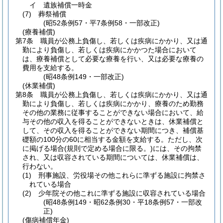
イ
遺族補償一時金
(7)
葬祭補償
(昭52条例57・平7条例58・一部改正)
(療養補償)
第7条
職員が公務上負傷し、若しくは疾病にかかり、又は通
勤により負傷し、若しくは疾病にかかつた場合において
は、療養補償として必要な療養を行い、又は必要な療養の
費用を支給する。
(昭48条例149・一部改正)
(休業補償)
第8条
職員が公務上負傷し、若しくは疾病にかかり、又は通
勤により負傷し、若しくは疾病にかかり、療養のため勤務
その他の業務に従事することができない場合において、給
与その他の収入を得ることができないときは、休業補償と
して、その収入を得ることができない期間につき、補償基
礎額の100分の60に相当する金額を支給する。
ただし、次
に掲げる場合
(規則で定める場合に限る。)
には、その拘禁
され、又は収容されている期間については、休業補償は、
行わない。
(1)
刑事施設、労役場その他これらに準ずる施設に拘禁さ
れている場合
(2)
少年院その他これに準ずる施設に収容されている場合
(昭48条例149・昭62条例30・平18条例57・一部改
正)
(傷病補償年金)