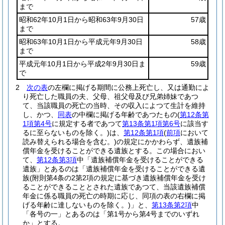
まで
昭和62年10月1日から昭和63年9月30日
57歳
まで
昭和63年10月1日から平成元年9月30日
58歳
まで
平成元年10月1日から平成2年9月30日ま
59歳
で
2
次の表
の左欄に掲げる期間に公務上死亡し、又は通勤によ
り死亡した職員の夫、父母、祖父母及び兄弟姉妹であつ
て、当該職員の死亡の当時、その収入によつて生計を維持
し、かつ、
同表
の中欄に掲げる年齢であつたもの
(
第12条第
1項第4号
に規定する者であつて
第13条第1項第6号
に該当す
るに至らないものを除く。)
は、
第12条第1項
(
前項
において
読み替えられる場合を含む。)
の規定にかかわらず、遺族補
償年金を受けることができる遺族とする。
この場合におい
て、
第12条第3項
中「遺族補償年金を受けることができる
遺族」とあるのは「遺族補償年金を受けることができる遺
族
(附則第4条の2第2項の規定に基づき遺族補償年金を受け
ることができることとされた遺族であつて、当該遺族補償
年金に係る職員の死亡の時期に応じ、同項の表の右欄に掲
げる年齢に達しないものを除く。)
」と、
第13条第2項
中
「各号の一」とあるのは「第1号から第4号までのいずれ
か」とする。