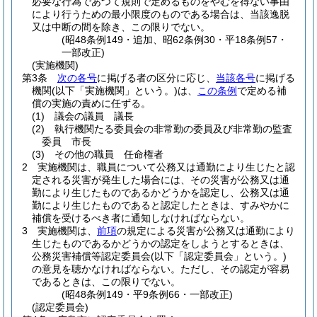
必要な行為であつて規則で定めるものをやむを得ない事由
により行うための最小限度のものである場合は、当該逸脱
又は中断の間を除き、この限りでない。
(昭48条例149・追加、昭62条例30・平18条例57・
一部改正)
(実施機関)
第3条
次の各号
に掲げる者の区分に応じ、
当該各号
に掲げる
機関
(以下「実施機関」という。)
は、
この条例
で定める補
償の実施の責めに任ずる。
(1)
議会の議員 議長
(2)
執行機関たる委員会の非常勤の委員及び非常勤の監査
委員 市長
(3)
その他の職員 任命権者
2
実施機関は、職員について公務又は通勤により生じたと認
定される災害が発生した場合には、その災害が公務又は通
勤により生じたものであるかどうかを認定し、公務又は通
勤により生じたものであると認定したときは、すみやかに
補償を受けるべき者に通知しなければならない。
3
実施機関は、
前項
の規定による災害が公務又は通勤により
生じたものであるかどうかの認定をしようとするときは、
公務災害補償等認定委員会
(以下「認定委員会」という。)
の意見を聴かなければならない。
ただし、その認定が容易
であるときは、この限りでない。
(昭48条例149・平9条例66・一部改正)
(認定委員会)