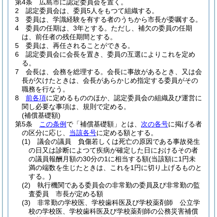
第4条
広島市に認定委員会を置く。
2
認定委員会は、委員5人をもつて組織する。
3
委員は、学識経験を有する者のうちから市長が委嘱する。
4
委員の任期は、3年とする。
ただし、補欠の委員の任期
は、前任者の残任期間とする。
5
委員は、再任されることができる。
6
認定委員会に会長を置き、委員の互選によりこれを定め
る。
7
会長は、会務を総理する。
会長に事故があるとき、又は会
長が欠けたときは、会長があらかじめ指定する委員がその
職務を行なう。
8
前各項
に定めるもののほか、認定委員会の組織及び運営に
関し必要な事項は、規則で定める。
(補償基礎額)
第5条
この条例
で「補償基礎額」とは、
次の各号
に掲げる者
の区分に応じ、
当該各号
に定める額とする。
(1)
議会の議員 負傷若しくは死亡の原因である事故発生
の日又は診断によつて疾病が確定した日におけるその者
の議員報酬月額の30分の1に相当する額
(当該額に1円未
満の端数を生じたときは、これを1円に切り上げるものと
する。)
(2)
執行機関である委員会の非常勤の委員及び非常勤の監
査委員 市長が定める額
(3)
非常勤の学校医、学校歯科医及び学校薬剤師 公立学
校の学校医、学校歯科医及び学校薬剤師の公務災害補償