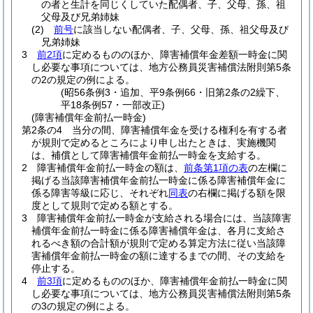
の者と生計を同じくしていた配偶者、子、父母、孫、祖
父母及び兄弟姉妹
(2)
前号
に該当しない配偶者、子、父母、孫、祖父母及び
兄弟姉妹
3
前2項
に定めるもののほか、障害補償年金差額一時金に関
し必要な事項については、地方公務員災害補償法附則第5条
の2の規定の例による。
(昭56条例3・追加、平9条例66・旧第2条の2繰下、
平18条例57・一部改正)
(障害補償年金前払一時金)
第2条の4
当分の間、障害補償年金を受ける権利を有する者
が規則で定めるところにより申し出たときは、実施機関
は、補償として障害補償年金前払一時金を支給する。
2
障害補償年金前払一時金の額は、
前条第1項の表
の左欄に
掲げる当該障害補償年金前払一時金に係る障害補償年金に
係る障害等級に応じ、それぞれ
同表
の右欄に掲げる額を限
度として規則で定める額とする。
3
障害補償年金前払一時金が支給される場合には、当該障害
補償年金前払一時金に係る障害補償年金は、各月に支給さ
れるべき額の合計額が規則で定める算定方法に従い当該障
害補償年金前払一時金の額に達するまでの間、その支給を
停止する。
4
前3項
に定めるもののほか、障害補償年金前払一時金に関
し必要な事項については、地方公務員災害補償法附則第5条
の3の規定の例による。