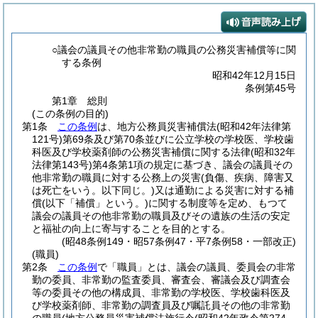
○議会の議員その他非常勤の職員の公務災害補償等に関
する条例
昭和42年12月15日
条例第45号
第1章
総則
(この条例の目的)
第1条
この条例
は、地方公務員災害補償法
(昭和42年法律第
121号)
第69条及び第70条並びに公立学校の学校医、学校歯
科医及び学校薬剤師の公務災害補償に関する法律
(昭和32年
法律第143号)
第4条第1項の規定に基づき、議会の議員その
他非常勤の職員に対する公務上の災害
(負傷、疾病、障害又
は死亡をいう。以下同じ。)
又は通勤による災害に対する補
償
(以下「補償」という。)
に関する制度等を定め、もつて
議会の議員その他非常勤の職員及びその遺族の生活の安定
と福祉の向上に寄与することを目的とする。
(昭48条例149・昭57条例47・平7条例58・一部改正)
(職員)
第2条
この条例
で「職員」とは、議会の議員、委員会の非常
勤の委員、非常勤の監査委員、審査会、審議会及び調査会
等の委員その他の構成員、非常勤の学校医、学校歯科医及
び学校薬剤師、非常勤の調査員及び嘱託員その他の非常勤