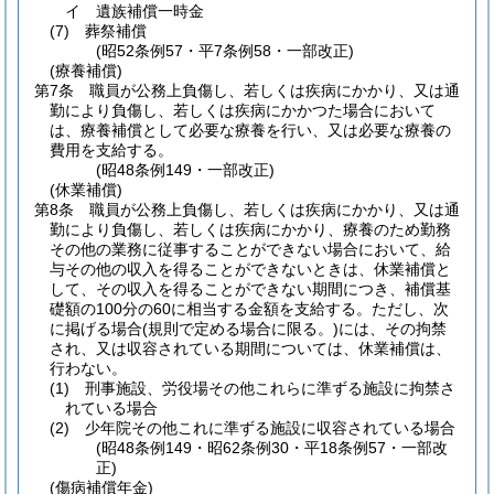
イ
遺族補償一時金
(7)
葬祭補償
(昭52条例57・平7条例58・一部改正)
(療養補償)
第7条
職員が公務上負傷し、若しくは疾病にかかり、又は通
勤により負傷し、若しくは疾病にかかつた場合において
は、療養補償として必要な療養を行い、又は必要な療養の
費用を支給する。
(昭48条例149・一部改正)
(休業補償)
第8条
職員が公務上負傷し、若しくは疾病にかかり、又は通
勤により負傷し、若しくは疾病にかかり、療養のため勤務
その他の業務に従事することができない場合において、給
与その他の収入を得ることができないときは、休業補償と
して、その収入を得ることができない期間につき、補償基
礎額の100分の60に相当する金額を支給する。
ただし、次
に掲げる場合
(規則で定める場合に限る。)
には、その拘禁
され、又は収容されている期間については、休業補償は、
行わない。
(1)
刑事施設、労役場その他これらに準ずる施設に拘禁さ
れている場合
(2)
少年院その他これに準ずる施設に収容されている場合
(昭48条例149・昭62条例30・平18条例57・一部改
正)
(傷病補償年金)