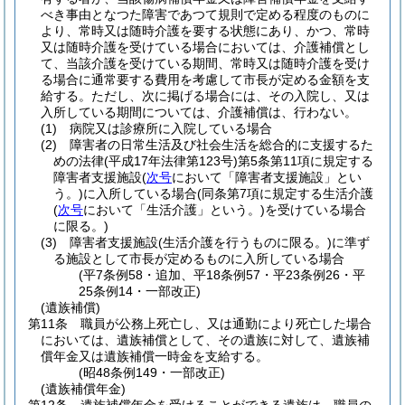
べき事由となつた障害であつて規則で定める程度のものに
より、常時又は随時介護を要する状態にあり、かつ、常時
又は随時介護を受けている場合においては、介護補償とし
て、当該介護を受けている期間、常時又は随時介護を受け
る場合に通常要する費用を考慮して市長が定める金額を支
給する。
ただし、次に掲げる場合には、その入院し、又は
入所している期間については、介護補償は、行わない。
(1)
病院又は診療所に入院している場合
(2)
障害者の日常生活及び社会生活を総合的に支援するた
めの法律
(平成17年法律第123号)
第5条第11項に規定する
障害者支援施設
(
次号
において「障害者支援施設」とい
う。)
に入所している場合
(同条第7項に規定する生活介護
(
次号
において「生活介護」という。)
を受けている場合
に限る。)
(3)
障害者支援施設
(生活介護を行うものに限る。)
に準ず
る施設として市長が定めるものに入所している場合
(平7条例58・追加、平18条例57・平23条例26・平
25条例14・一部改正)
(遺族補償)
第11条
職員が公務上死亡し、又は通勤により死亡した場合
においては、遺族補償として、その遺族に対して、遺族補
償年金又は遺族補償一時金を支給する。
(昭48条例149・一部改正)
(遺族補償年金)