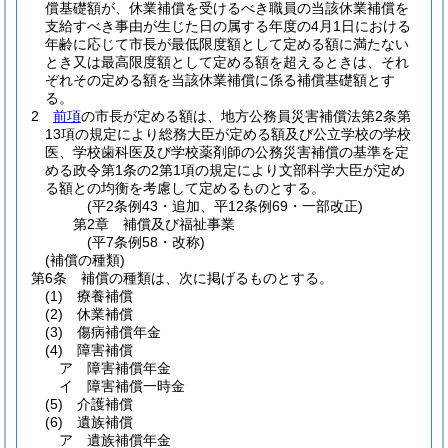
償基礎額が、休業補償を受けるべき職員の当該休業補償を
支給すべき事由が生じた日の属する年度の4月1日における
年齢に応じて市長が最低限度額として定める額に満たない
とき又は最高限度額として定める額を超えるときは、それ
ぞれその定める額を当該休業補償に係る補償基礎額とす
る。
2
前項
の市長が定める額は、地方公務員災害補償法第2条第
13項の規定により総務大臣が定める額及び公立学校の学校
医、学校歯科医及び学校薬剤師の公務災害補償の基準を定
める政令第1条の2第1項の規定により文部科学大臣が定め
る額との均衡を考慮して定めるものとする。
(平2条例43・追加、平12条例69・一部改正)
第2章
補償及び福祉事業
(平7条例58・改称)
(補償の種類)
第6条
補償の種類は、次に掲げるものとする。
(1)
療養補償
(2)
休業補償
(3)
傷病補償年金
(4)
障害補償
ア
障害補償年金
イ
障害補償一時金
(5)
介護補償
(6)
遺族補償
ア
遺族補償年金