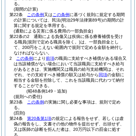
る。
(期間の計算)
第22条
この条例
又は
この条例
に基づく規則に規定する期間
の計算については、民法
(明治29年法律第89号)
の期間の計
算に関する規定を準用する。
(通勤による災害に係る費用の一部負担金)
第22条の2
通勤による負傷又は疾病に係る療養補償を受け
る職員
(規則で定める職員を除く。)
は、一部負担金とし
て、200円をこえない範囲内で規則で定める金額を納付し
なければならない。
2
この条例
により
前項
の職員に支給すべき補償がある場合又
は当該補償がない場合において当該職員に支給すべき給与
があるときは、実施機関又は職員の給与支給機関は、それ
ぞれ、その支給すべき補償の額又は給与から
同項
の金額に
相当する金額を控除して、これを当該職員に代わつて納付
することができる。
(昭48条例149・追加)
(規則への委任)
第23条
この条例
の実施に関し必要な事項は、規則で定め
る。
(罰則)
第24条
第20条第1項
の規定による報告をせず、若しくは虚
偽の報告をし、文書その他の物件を提出せず、出頭せず、
又は医師の診断を拒んだ者は、20万円以下の罰金に処す
る。