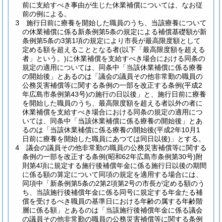
前に支給すべき事由が生じた休業補償については、なお従
前の例による。
3
施行日前に療養を開始した職員のうち、当該療養について
の休業補償に係る新条例第5条の規定による補償基礎額が新
条例第5条の3第1項の規定により市長が最高限度額として
定める額を超えることとなる者
(以下「最高限度額を超える
者」という。)
に休業補償を支給すべき場合における同条の
規定の適用については、同条中「当該休業補償に係る療養
の開始後」とあるのは「議会の議員その他非常勤の職員の
公務災害補償等に関する条例の一部を改正する条例
(平成2
年広島市条例第43号)
の施行の日以後」と、施行日前に療養
を開始した職員のうち、最高限度額を超える者以外の者に
休業補償を支給すべき場合における同条の規定の適用につ
いては、同条中「当該休業補償に係る療養の開始後」とあ
るのは「当該休業補償に係る療養の開始後
(平成2年10月1
日前に療養を開始した職員にあつては同日以後)
」とする。
4
議会の議員その他非常勤の職員の公務災害補償等に関する
条例の一部を改正する条例
(昭和62年広島市条例第30号)
附
則第4項に規定する施行後補償年金に係る施行日以後の期間
に係る額の算定について同項の規定を適用する場合には、
同項中「新条例第5条の2第2項第2号の市長が定める額のう
ち、当該施行後補償年金に係る同号に規定する年金たる補
償を受けるべき職員の基準日における年齢の属する年齢階
層に係る額」とあるのは「当該施行後補償年金に係る議会
の議員その他非常勤の職員の公務災害補償等に関する条例