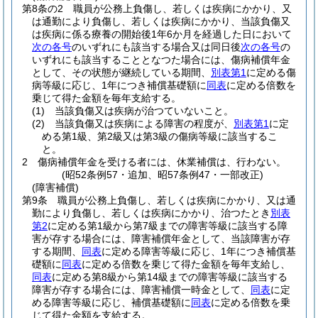
第8条の2
職員が公務上負傷し、若しくは疾病にかかり、又
は通勤により負傷し、若しくは疾病にかかり、当該負傷又
は疾病に係る療養の開始後1年6か月を経過した日において
次の各号
のいずれにも該当する場合又は同日後
次の各号
の
いずれにも該当することとなつた場合には、傷病補償年金
として、その状態が継続している期間、
別表第1
に定める傷
病等級に応じ、1年につき補償基礎額に
同表
に定める倍数を
乗じて得た金額を毎年支給する。
(1)
当該負傷又は疾病が治つていないこと。
(2)
当該負傷又は疾病による障害の程度が、
別表第1
に定
める第1級、第2級又は第3級の傷病等級に該当するこ
と。
2
傷病補償年金を受ける者には、休業補償は、行わない。
(昭52条例57・追加、昭57条例47・一部改正)
(障害補償)
第9条
職員が公務上負傷し、若しくは疾病にかかり、又は通
勤により負傷し、若しくは疾病にかかり、治つたとき
別表
第2
に定める第1級から第7級までの障害等級に該当する障
害が存する場合には、障害補償年金として、当該障害が存
する期間、
同表
に定める障害等級に応じ、1年につき補償基
礎額に
同表
に定める倍数を乗じて得た金額を毎年支給し、
同表
に定める第8級から第14級までの障害等級に該当する
障害が存する場合には、障害補償一時金として、
同表
に定
める障害等級に応じ、補償基礎額に
同表
に定める倍数を乗
じて得た金額を支給する。