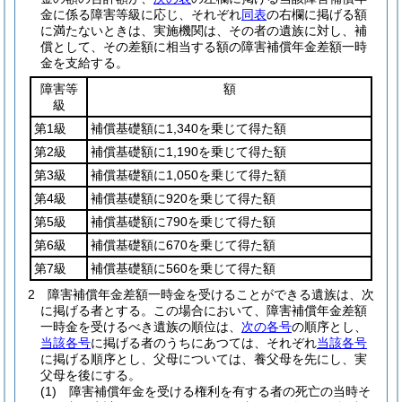
金に係る障害等級に応じ、それぞれ
同表
の右欄に掲げる額
に満たないときは、実施機関は、その者の遺族に対し、補
償として、その差額に相当する額の障害補償年金差額一時
金を支給する。
障害等
額
級
第1級
補償基礎額に1,340を乗じて得た額
第2級
補償基礎額に1,190を乗じて得た額
第3級
補償基礎額に1,050を乗じて得た額
第4級
補償基礎額に920を乗じて得た額
第5級
補償基礎額に790を乗じて得た額
第6級
補償基礎額に670を乗じて得た額
第7級
補償基礎額に560を乗じて得た額
2
障害補償年金差額一時金を受けることができる遺族は、次
に掲げる者とする。
この場合において、障害補償年金差額
一時金を受けるべき遺族の順位は、
次の各号
の順序とし、
当該各号
に掲げる者のうちにあつては、それぞれ
当該各号
に掲げる順序とし、父母については、養父母を先にし、実
父母を後にする。
(1)
障害補償年金を受ける権利を有する者の死亡の当時そ