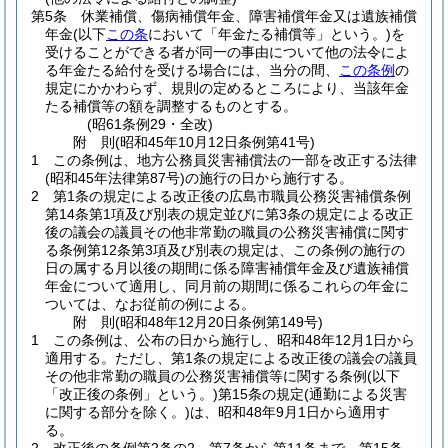
第5条
休業補償、傷病補償年金、障害補償年金又は遺族補償
年金
(以下
この条
において「年金たる補償等」という。)
を
受けることができる者が同一の事由について他の法令によ
る年金たる給付を受ける場合には、当分の間、
この条例
の
規定にかかわらず、規則の定めるところにより、当該年金
たる補償等の額を調整するものとする。
(昭61条例29・全改)
附
則
(昭和45年10月12日
条例第41号)
1
この条例は、地方公務員災害補償法の一部を改正する法律
(昭和45年法律第87号)
の施行の日から施行する。
2
第1条の規定による改正後の広島市職員公務災害補償条例
第14条第1項及び別表の規定並びに第3条の規定による改正
後の議会の議員その他非常勤の職員の公務災害補償に関す
る条例第12条第3項及び別表の規定は、この条例の施行の
日の属する月以後の期間に係る障害補償年金及び遺族補償
年金について適用し、同月前の期間に係るこれらの年金に
ついては、なお従前の例による。
附
則
(昭和48年12月20日
条例第149号)
1
この条例は、公布の日から施行し、昭和48年12月1日から
適用する。
ただし、第1条の規定による改正後の議会の議員
その他非常勤の職員の公務災害補償等に関する条例
(以下
「改正後の条例」という。)
第15条の規定
(通勤による災害
に関する部分を除く。)
は、昭和48年9月1日から適用す
る。