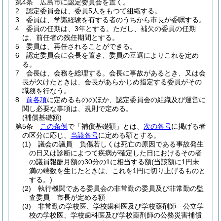
第4条
広島市に認定委員会を置く。
2
認定委員会は、委員5人をもつて組織する。
3
委員は、学識経験を有する者のうちから市長が委嘱する。
4
委員の任期は、3年とする。
ただし、補欠の委員の任期
は、前任者の残任期間とする。
5
委員は、再任されることができる。
6
認定委員会に会長を置き、委員の互選によりこれを定め
る。
7
会長は、会務を総理する。
会長に事故があるとき、又は会
長が欠けたときは、会長があらかじめ指定する委員がその
職務を行なう。
8
前各項
に定めるもののほか、認定委員会の組織及び運営に
関し必要な事項は、規則で定める。
(補償基礎額)
第5条
この条例
で「補償基礎額」とは、
次の各号
に掲げる者
の区分に応じ、
当該各号
に定める額とする。
(1)
議会の議員 負傷若しくは死亡の原因である事故発生
の日又は診断によつて疾病が確定した日におけるその者
の議員報酬月額の30分の1に相当する額
(当該額に1円未
満の端数を生じたときは、これを1円に切り上げるものと
する。)
(2)
執行機関である委員会の非常勤の委員及び非常勤の監
査委員 市長が定める額
(3)
非常勤の学校医、学校歯科医及び学校薬剤師 公立学
校の学校医、学校歯科医及び学校薬剤師の公務災害補償