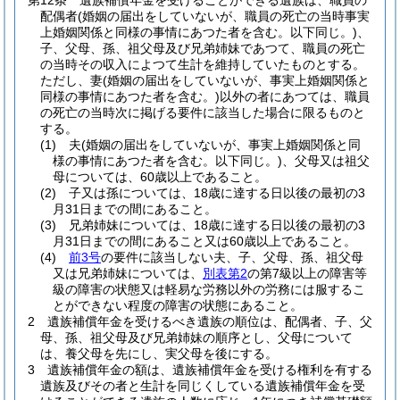
第12条
遺族補償年金を受けることができる遺族は、職員の
配偶者
(婚姻の届出をしていないが、職員の死亡の当時事実
上婚姻関係と同様の事情にあつた者を含む。以下同じ。)
、
子、父母、孫、祖父母及び兄弟姉妹であつて、職員の死亡
の当時その収入によつて生計を維持していたものとする。
ただし、妻
(婚姻の届出をしていないが、事実上婚姻関係と
同様の事情にあつた者を含む。)
以外の者にあつては、職員
の死亡の当時次に掲げる要件に該当した場合に限るものと
する。
(1)
夫
(婚姻の届出をしていないが、事実上婚姻関係と同
様の事情にあつた者を含む。以下同じ。)
、父母又は祖父
母については、60歳以上であること。
(2)
子又は孫については、18歳に達する日以後の最初の3
月31日までの間にあること。
(3)
兄弟姉妹については、18歳に達する日以後の最初の3
月31日までの間にあること又は60歳以上であること。
(4)
前3号
の要件に該当しない夫、子、父母、孫、祖父母
又は兄弟姉妹については、
別表第2
の第7級以上の障害等
級の障害の状態又は軽易な労務以外の労務には服するこ
とができない程度の障害の状態にあること。
2
遺族補償年金を受けるべき遺族の順位は、配偶者、子、父
母、孫、祖父母及び兄弟姉妹の順序とし、父母について
は、養父母を先にし、実父母を後にする。
3
遺族補償年金の額は、遺族補償年金を受ける権利を有する
遺族及びその者と生計を同じくしている遺族補償年金を受