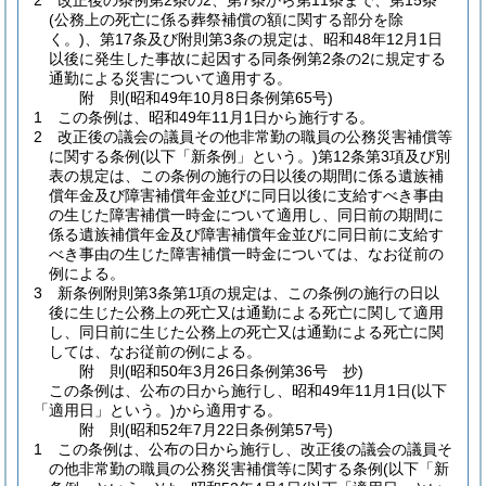
2
改正後の条例第2条の2、第7条から第11条まで、第15条
(公務上の死亡に係る葬祭補償の額に関する部分を除
く。)
、第17条及び附則第3条の規定は、昭和48年12月1日
以後に発生した事故に起因する同条例第2条の2に規定する
通勤による災害について適用する。
附
則
(昭和49年10月8日
条例第65号)
1
この条例は、昭和49年11月1日から施行する。
2
改正後の議会の議員その他非常勤の職員の公務災害補償等
に関する条例
(以下「新条例」という。)
第12条第3項及び別
表の規定は、この条例の施行の日以後の期間に係る遺族補
償年金及び障害補償年金並びに同日以後に支給すべき事由
の生じた障害補償一時金について適用し、同日前の期間に
係る遺族補償年金及び障害補償年金並びに同日前に支給す
べき事由の生じた障害補償一時金については、なお従前の
例による。
3
新条例附則第3条第1項の規定は、この条例の施行の日以
後に生じた公務上の死亡又は通勤による死亡に関して適用
し、同日前に生じた公務上の死亡又は通勤による死亡に関
しては、なお従前の例による。
附
則
(昭和50年3月26日
条例第36号 抄)
この条例は、公布の日から施行し、昭和49年11月1日
(以下
「適用日」という。)
から適用する。
附
則
(昭和52年7月22日
条例第57号)
1
この条例は、公布の日から施行し、改正後の議会の議員そ
の他非常勤の職員の公務災害補償等に関する条例
(以下「新