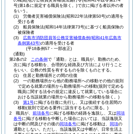
の職員
(地方公務員災害補償法施行令
(昭和42年政令第274
号)
第1条に規定する職員を除く。)
で次に掲げる者以外の者
をいう。
(1)
労働者災害補償保険法
(昭和22年法律第50号)
の適用を
受ける者
(2)
船員保険法
(昭和14年法律第73号)
に基づく船員保険の
被保険者
(3)
広島市消防団員等公務災害補償条例
(昭和41年広島市
条例第43号)
の適用を受ける者
(平18条例57・一部改正)
(通勤)
第2条の2
この条例
で「通勤」とは、職員が、勤務のため、
次に掲げる移動を、合理的な経路及び方法により行うこと
をいい、公務の性質を有するものを除くものとする。
(1)
住居と勤務場所との間の往復
(2)
一の勤務場所から他の勤務場所への移動その他の規則
で定める就業の場所から勤務場所への移動
(規則で定める
職員に関する法令の規定に違反して就業している場合に
おける当該就業の場所から勤務場所への移動を除く。)
(3)
第1号
に掲げる往復に先行し、又は後続する住居間の
移動
(規則で定める要件に該当するものに限る。)
2
職員が、
前項各号
に掲げる移動の経路を逸脱し、又は
同項
各号
に掲げる移動を中断した場合においては、当該逸脱又
は中断の間及びその後の
同項各号
に掲げる移動は、
同項
の
通勤としない。
ただし、当該逸脱又は中断が、日常生活上