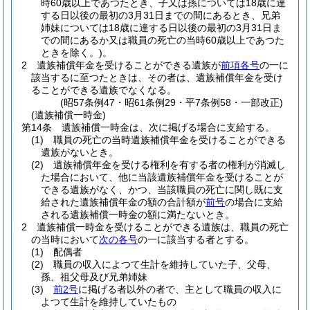
時60歳以上であつたとき、子又は孫については18歳に達
する日以後の最初の3月31日までの間にあるとき、兄弟
姉妹については18歳に達する日以後の最初の3月31日ま
での間にあるか又は職員の死亡の当時60歳以上であつた
ときを除く。)
。
2
遺族補償年金を受けることができる遺族が
前項各号
の一に
該当するに至つたときは、その者は、遺族補償年金を受け
ることができる遺族でなくなる。
(昭57条例47・昭61条例29・平7条例58・一部改正)
(遺族補償一時金)
第14条
遺族補償一時金は、次に掲げる場合に支給する。
(1)
職員の死亡の当時遺族補償年金を受けることができる
遺族がないとき。
(2)
遺族補償年金を受ける権利を有する者の権利が消滅し
た場合において、他に当該遺族補償年金を受けることが
できる遺族がなく、かつ、当該職員の死亡に関し既に支
給された遺族補償年金の額の合計額が
前号
の場合に支給
される遺族補償一時金の額に満たないとき。
2
遺族補償一時金を受けることができる遺族は、職員の死亡
の当時において
次の各号
の一に該当する者とする。
(1)
配偶者
(2)
職員の収入によつて生計を維持していた子、父母、
孫、祖父母及び兄弟姉妹
(3)
前2号
に掲げる者以外の者で、主として職員の収入に
よつて生計を維持していたもの