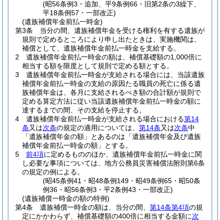
(昭56条例3・追加、平9条例66・旧第2条の3繰下、
平18条例57・一部改正)
(遺族補償年金前払一時金)
第3条
当分の間、遺族補償年金を受ける権利を有する遺族が
規則で定めるところにより申し出たときは、実施機関は、
補償として、遺族補償年金前払一時金を支給する。
2
遺族補償年金前払一時金の額は、補償基礎額の1,000倍に
相当する額を限度として規則で定める額とする。
3
遺族補償年金前払一時金が支給される場合には、当該遺族
補償年金前払一時金の支給の原因たる職員の死亡に係る遺
族補償年金は、各月に支給されるべき額の合計額が規則で
定める算定方法に従い当該遺族補償年金前払一時金の額に
達するまでの間、その支給を停止する。
4
遺族補償年金前払一時金が支給される場合における
第14
条
又は
次条
の規定の適用については、
第14条
又は
次条
中
「遺族補償年金の額」とあるのは「遺族補償年金及び遺族
補償年金前払一時金の額」とする。
5
前4項
に定めるもののほか、遺族補償年金前払一時金に関
し必要な事項については、地方公務員災害補償法附則第6条
の規定の例による。
(昭45条例41・昭48条例149・昭49条例65・昭50条
例36・昭56条例3・平2条例43・一部改正)
(遺族補償一時金の額の特例)
第4条
遺族補償一時金の額は、当分の間、
第14条第4項
の規
定にかかわらず、補償基礎額の400倍に相当する金額に
次