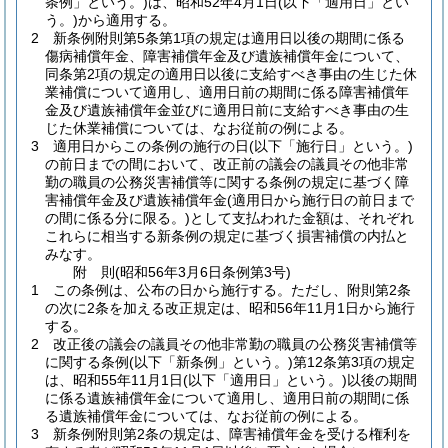
条例」という。)
は、昭和52年4月1日
(以下「適用日」とい
う。)
から適用する。
2
新条例附則第5条第1項の規定は適用日以後の期間に係る
傷病補償年金、障害補償年金及び遺族補償年金について、
同条第2項の規定の適用日以後に支給すべき事由の生じた休
業補償について適用し、適用日前の期間に係る障害補償年
金及び遺族補償年金並びに適用日前に支給すべき事由の生
じた休業補償については、なお従前の例による。
3
適用日からこの条例の施行の日
(以下「施行日」という。)
の前日までの間において、改正前の議会の議員その他非常
勤の職員の公務災害補償等に関する条例の規定に基づく障
害補償年金及び遺族補償年金
(適用日から施行日の前日まで
の間に係る分に限る。)
として支払われた金額は、それぞれ
これらに相当する新条例の規定に基づく損害補償の内払と
みなす。
附
則
(昭和56年3月6日
条例第3号)
1
この条例は、公布の日から施行する。
ただし、附則第2条
の次に2条を加える改正規定は、昭和56年11月1日から施行
する。
2
改正後の議会の議員その他非常勤の職員の公務災害補償等
に関する条例
(以下「新条例」という。)
第12条第3項の規定
は、昭和55年11月1日
(以下「適用日」という。)
以後の期間
に係る遺族補償年金について適用し、適用日前の期間に係
る遺族補償年金については、なお従前の例による。
3
新条例附則第2条の規定は、障害補償年金を受ける権利を