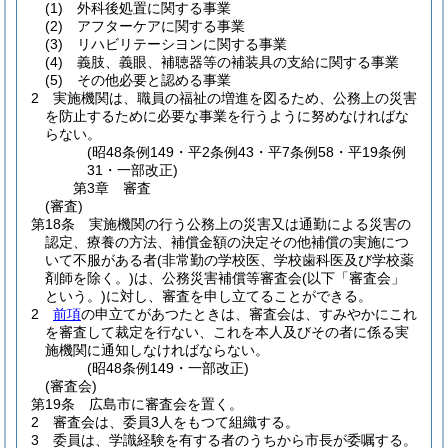
(1)
外科後処置に関する事業
(2)
アフターケアに関する事業
(3)
リハビリテーシヨンに関する事業
(4)
義肢、義眼、補聴器等の補装具の支給に関する事業
(5)
その他必要と認める事業
2
実施機関は、職員の福祉の増進を図るため、公務上の災害
を防止するために必要な事業を行うように努めなければな
らない。
(昭48条例149・平2条例43・平7条例58・平19条例
31・一部改正)
第3章
審査
(審査)
第18条
実施機関の行う公務上の災害又は通勤による災害の
認定、療養の方法、補償金額の決定その他補償の実施につ
いて不服がある者
(非常勤の学校医、学校歯科医及び学校薬
剤師を除く。)
は、公務災害補償等審査会
(以下「審査会」
という。)
に対し、審査を申し立てることができる。
2
前項
の申立てがあつたときは、審査会は、すみやかにこれ
を審査して裁定を行ない、これを本人及びその者に係る実
施機関に通知しなければならない。
(昭48条例149・一部改正)
(審査会)
第19条
広島市に審査会を置く。
2
審査会は、委員3人をもつて組織する。
3
委員は、学識経験を有する者のうちから市長が委嘱する。