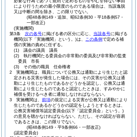
必要な行為であつて規則で定めるものをやむを得ない事由
により行うための最小限度のものである場合は、当該逸脱
又は中断の間を除き、この限りでない。
(昭48条例149・追加、昭62条例30・平18条例57・
一部改正)
(実施機関)
第3条
次の各号
に掲げる者の区分に応じ、
当該各号
に掲げる
機関
(以下「実施機関」という。)
は、
この条例
で定める補
償の実施の責めに任ずる。
(1)
議会の議員 議長
(2)
執行機関たる委員会の非常勤の委員及び非常勤の監査
委員 市長
(3)
その他の職員 任命権者
2
実施機関は、職員について公務又は通勤により生じたと認
定される災害が発生した場合には、その災害が公務又は通
勤により生じたものであるかどうかを認定し、公務又は通
勤により生じたものであると認定したときは、すみやかに
補償を受けるべき者に通知しなければならない。
3
実施機関は、
前項
の規定による災害が公務又は通勤により
生じたものであるかどうかの認定をしようとするときは、
公務災害補償等認定委員会
(以下「認定委員会」という。)
の意見を聴かなければならない。
ただし、その認定が容易
であるときは、この限りでない。
(昭48条例149・平9条例66・一部改正)
(認定委員会)