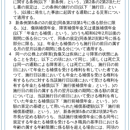
に関する条例
(以下「新条例」という。)
第2条の2第2項ただ
し書の規定は、この条例の施行の日
(以下「施行日」とい
う。)
以後に発生した事故に起因する通勤による災害につい
て適用する。
3
新条例第5条の2の規定
(同条第2項第1号に係る部分に限
る。)
は、傷病補償年金、障害補償年金又は遺族補償年金
(以下「年金たる補償」という。)
のうち昭和62年2月以後の
期間に係る分について、同条の規定
(同条第2項第2号に係る
部分に限る。)
は、年金たる補償のうち施行日の前日の属す
る月の翌月以後の期間に係る分について適用する。
4
同一の公務上の障害
(負傷又は疾病により障害の状態にあ
ることを含む。以下この項において同じ。)
若しくは死亡又
は同一の通勤による障害若しくは死亡に関し、施行日の前
日において年金たる補償を受ける権利を有していた者であ
つて、施行日以後においても年金たる補償を受ける権利を
有するものに対する当該施行日以後において受ける権利を
有する年金たる補償
(以下「施行後補償年金」という。)
の
施行日の前日の属する月の翌月以後の期間に係る額の算定
については、当該施行日の前日において受ける権利を有し
ていた年金たる補償
(以下「施行前補償年金」という。)
の
額の算定の基礎として用いられた補償基礎額
(以下「施行前
補償基礎額」という。)
が、新条例第5条の2第2項第2号の
市長が定める額のうち、当該施行後補償年金に係る同号に
規定する年金たる補償を受けるべき職員の基準日における
年齢の属する年齢階層に係る額を超える場合には、同項の