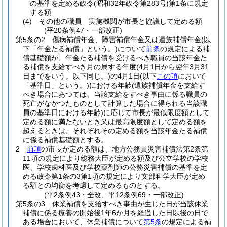
の基準を定める政令
(昭和32年政令第283号)
第1条に規定
する額
(4)
その他の職員 実施機関が市長と協議して定める額
(平20条例47・一部改正)
第5条の2
傷病補償年金、障害補償年金又は遺族補償年金
(以
下「年金たる補償」という。)
について
前条
の規定による補
償基礎額が、年金たる補償を受けるべき職員の当該年金た
る補償を支給すべき月の属する年度
(4月1日から翌年3月31
日までをいう。以下同じ。)
の4月1日
(以下
この項
において
「基準日」という。)
における年齢
(遺族補償年金を支給す
べき場合にあつては、当該支給をすべき事由に係る職員の
死亡がなかつたものとして計算した場合に得られる当該職
員の基準日における年齢)
に応じて市長が最低限度額として
定める額に満たないとき又は最高限度額として定める額を
超えるときは、それぞれその定める額を当該年金たる補償
に係る補償基礎額とする。
2
前項
の市長が定める額は、地方公務員災害補償法第2条第
11項の規定により総務大臣が定める額及び公立学校の学校
医、学校歯科医及び学校薬剤師の公務災害補償の基準を定
める政令第1条の3第1項の規定により文部科学大臣が定め
る額との均衡を考慮して定めるものとする。
(平2条例43・全改、平12条例69・一部改正)
第5条の3
休業補償を支給すべき事由が生じた日が当該休業
補償に係る療養の開始後1年6か月を経過した日以後の日で
ある場合において、休業補償について
第5条
の規定による補