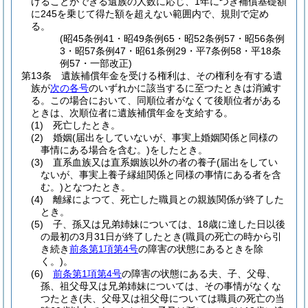
けることができる遺族の人数に応じ、1年につき補償基礎額
に245を乗じて得た額を超えない範囲内で、規則で定め
る。
(昭45条例41・昭49条例65・昭52条例57・昭56条例
3・昭57条例47・昭61条例29・平7条例58・平18条
例57・一部改正)
第13条
遺族補償年金を受ける権利は、その権利を有する遺
族が
次の各号
のいずれかに該当するに至つたときは消滅す
る。
この場合において、同順位者がなくて後順位者がある
ときは、次順位者に遺族補償年金を支給する。
(1)
死亡したとき。
(2)
婚姻
(届出をしていないが、事実上婚姻関係と同様の
事情にある場合を含む。)
をしたとき。
(3)
直系血族又は直系姻族以外の者の養子
(届出をしてい
ないが、事実上養子縁組関係と同様の事情にある者を含
む。)
となつたとき。
(4)
離縁によつて、死亡した職員との親族関係が終了した
とき。
(5)
子、孫又は兄弟姉妹については、18歳に達した日以後
の最初の3月31日が終了したとき
(職員の死亡の時から引
き続き
前条第1項第4号
の障害の状態にあるときを除
く。)
。
(6)
前条第1項第4号
の障害の状態にある夫、子、父母、
孫、祖父母又は兄弟姉妹については、その事情がなくな
つたとき
(夫、父母又は祖父母については職員の死亡の当