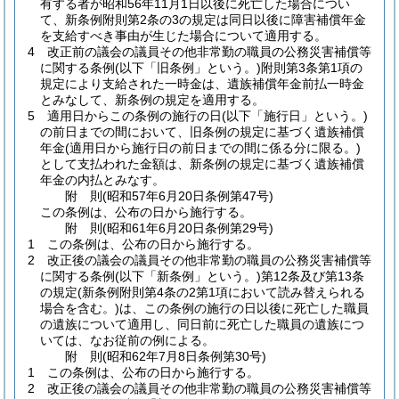
有する者が昭和56年11月1日以後に死亡した場合につい
て、新条例附則第2条の3の規定は同日以後に障害補償年金
を支給すべき事由が生じた場合について適用する。
4
改正前の議会の議員その他非常勤の職員の公務災害補償等
に関する条例
(以下「旧条例」という。)
附則第3条第1項の
規定により支給された一時金は、遺族補償年金前払一時金
とみなして、新条例の規定を適用する。
5
適用日からこの条例の施行の日
(以下「施行日」という。)
の前日までの間において、旧条例の規定に基づく遺族補償
年金
(適用日から施行日の前日までの間に係る分に限る。)
として支払われた金額は、新条例の規定に基づく遺族補償
年金の内払とみなす。
附
則
(昭和57年6月20日
条例第47号)
この条例は、公布の日から施行する。
附
則
(昭和61年6月20日
条例第29号)
1
この条例は、公布の日から施行する。
2
改正後の議会の議員その他非常勤の職員の公務災害補償等
に関する条例
(以下「新条例」という。)
第12条及び第13条
の規定
(新条例附則第4条の2第1項において読み替えられる
場合を含む。)
は、この条例の施行の日以後に死亡した職員
の遺族について適用し、同日前に死亡した職員の遺族につ
いては、なお従前の例による。
附
則
(昭和62年7月8日
条例第30号)
1
この条例は、公布の日から施行する。
2
改正後の議会の議員その他非常勤の職員の公務災害補償等