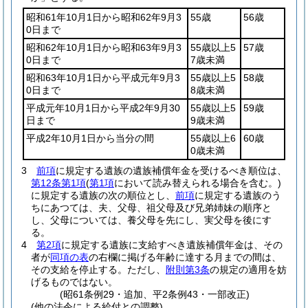
昭和61年10月1日から昭和62年9月3
55歳
56歳
0日まで
昭和62年10月1日から昭和63年9月3
55歳以上5
57歳
0日まで
7歳未満
昭和63年10月1日から平成元年9月3
55歳以上5
58歳
0日まで
8歳未満
平成元年10月1日から平成2年9月30
55歳以上5
59歳
日まで
9歳未満
平成2年10月1日から当分の間
55歳以上6
60歳
0歳未満
3
前項
に規定する遺族の遺族補償年金を受けるべき順位は、
第12条第1項
(
第1項
において読み替えられる場合を含む。)
に規定する遺族の次の順位とし、
前項
に規定する遺族のう
ちにあつては、夫、父母、祖父母及び兄弟姉妹の順序と
し、父母については、養父母を先にし、実父母を後にす
る。
4
第2項
に規定する遺族に支給すべき遺族補償年金は、その
者が
同項の表
の右欄に掲げる年齢に達する月までの間は、
その支給を停止する。
ただし、
附則第3条
の規定の適用を妨
げるものではない。
(昭61条例29・追加、平2条例43・一部改正)
(他の法令による給付との調整)