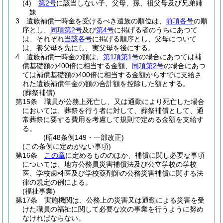
(4)
第2号
に該当しない子、父母、孫、祖父母及び兄弟姉
妹
3
遺族補償一時金を受けるべき遺族の順位は、
前項各号
の順
序とし、
同項第2号
及び
第4号
に掲げる者のうちにあつて
は、それぞれ
当該各号
に掲げる順序とし、父母について
は、養父母を先にし、実父母を後にする。
4
遺族補償一時金の額は、
第1項第1号
の場合にあつては補
償基礎額の400倍に相当する金額、
同項第2号
の場合にあつ
ては補償基礎額の400倍に相当する金額からすでに支給さ
れた遺族補償年金の額の合計額を控除した額とする。
(葬祭補償)
第15条
職員が公務上死亡し、又は通勤により死亡した場合
においては、葬祭を行う者に対して、葬祭補償として、通
常葬祭に要する費用を考慮して規則で定める金額を支給す
る。
(昭48条例149・一部改正)
(この条例に定めがない事項)
第16条
この章
に定めるもののほか、補償に関し必要な事項
については、地方公務員災害補償法及び公立学校の学校
医、学校歯科医及び学校薬剤師の公務災害補償に関する法
律の規定の例による。
(福祉事業)
第17条
実施機関は、公務上の災害又は通勤による災害を受
けた職員の福祉に関して必要な次の事業を行うように努め
なければならない。