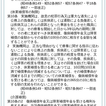
(昭48条例149・昭52条例57・昭57条例47・平18条
例57・一部改正)
(休業補償等の制限)
第10条
実施機関は、故意の犯罪行為又は重大な過失により
公務上の負傷若しくは疾病若しくは通勤による負傷若しく
は疾病又はこれらの原因となった事故を生じさせた職員に
対しては、その療養を開始した日から3年以内の期間に限
り、その者に支給すべき休業補償、傷病補償年金又は障害
補償の金額からその金額の100分の30に相当する金額を減
ずることができる。
2
実施機関は、正当な理由がなくて療養に関する指示に従わ
ないことにより公務上の負傷、疾病若しくは障害若しくは
通勤による負傷、疾病若しくは障害の程度を増進させ、又
はその回復を妨げた職員に対しては、その負傷、疾病若し
くは障害の程度を増進させ、又はその回復を妨げた場合1回
につき、休業補償を受ける者にあつては、10日間
(10日未
満で補償事由が消滅するものについては、その補償事由が
消滅する日までの間)
についての休業補償を、傷病補償年金
を受ける者にあつては、傷病補償年金の365分の10に相当
する額の支給を行わないことができる。
(昭48条例149・昭52条例57・昭57条例47・一部改
正)
(介護補償)
第10条の2
傷病補償年金又は障害補償年金を受ける権利を
有する者が、当該傷病補償年金又は障害補償年金を支給す