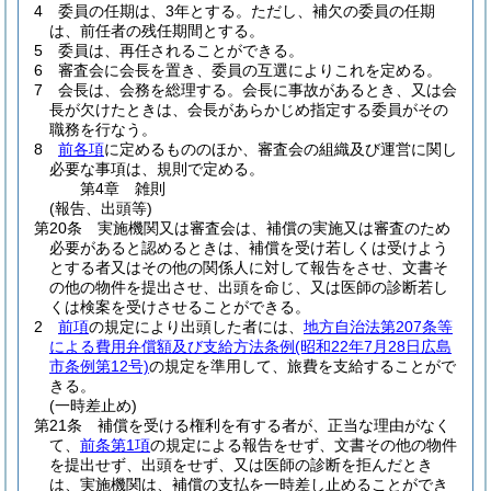
4
委員の任期は、3年とする。
ただし、補欠の委員の任期
は、前任者の残任期間とする。
5
委員は、再任されることができる。
6
審査会に会長を置き、委員の互選によりこれを定める。
7
会長は、会務を総理する。
会長に事故があるとき、又は会
長が欠けたときは、会長があらかじめ指定する委員がその
職務を行なう。
8
前各項
に定めるもののほか、審査会の組織及び運営に関し
必要な事項は、規則で定める。
第4章
雑則
(報告、出頭等)
第20条
実施機関又は審査会は、補償の実施又は審査のため
必要があると認めるときは、補償を受け若しくは受けよう
とする者又はその他の関係人に対して報告をさせ、文書そ
の他の物件を提出させ、出頭を命じ、又は医師の診断若し
くは検案を受けさせることができる。
2
前項
の規定により出頭した者には、
地方自治法第207条等
による費用弁償額及び支給方法条例
(昭和22年7月28日広島
市条例第12号)
の規定を準用して、旅費を支給することがで
きる。
(一時差止め)
第21条
補償を受ける権利を有する者が、正当な理由がなく
て、
前条第1項
の規定による報告をせず、文書その他の物件
を提出せず、出頭をせず、又は医師の診断を拒んだとき
は、実施機関は、補償の支払を一時差し止めることができ