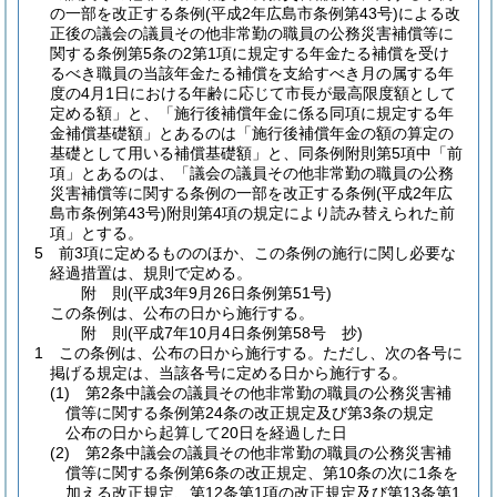
の一部を改正する条例
(平成2年広島市条例第43号)
による改
正後の議会の議員その他非常勤の職員の公務災害補償等に
関する条例第5条の2第1項に規定する年金たる補償を受け
るべき職員の当該年金たる補償を支給すべき月の属する年
度の4月1日における年齢に応じて市長が最高限度額として
定める額」と、「施行後補償年金に係る同項に規定する年
金補償基礎額」とあるのは「施行後補償年金の額の算定の
基礎として用いる補償基礎額」と、同条例附則第5項中「前
項」とあるのは、「議会の議員その他非常勤の職員の公務
災害補償等に関する条例の一部を改正する条例
(平成2年広
島市条例第43号)
附則第4項の規定により読み替えられた前
項」とする。
5
前3項に定めるもののほか、この条例の施行に関し必要な
経過措置は、規則で定める。
附
則
(平成3年9月26日
条例第51号)
この条例は、公布の日から施行する。
附
則
(平成7年10月4日
条例第58号 抄)
1
この条例は、公布の日から施行する。
ただし、次の各号に
掲げる規定は、当該各号に定める日から施行する。
(1)
第2条中議会の議員その他非常勤の職員の公務災害補
償等に関する条例第24条の改正規定及び第3条の規定
公布の日から起算して20日を経過した日
(2)
第2条中議会の議員その他非常勤の職員の公務災害補
償等に関する条例第6条の改正規定、第10条の次に1条を
加える改正規定、第12条第1項の改正規定及び第13条第1