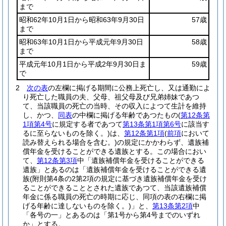
まで
昭和62年10月1日から昭和63年9月30日
57歳
まで
昭和63年10月1日から平成元年9月30日
58歳
まで
平成元年10月1日から平成2年9月30日ま
59歳
で
2
次の表
の左欄に掲げる期間に公務上死亡し、又は通勤によ
り死亡した職員の夫、父母、祖父母及び兄弟姉妹であつ
て、当該職員の死亡の当時、その収入によつて生計を維持
し、かつ、
同表
の中欄に掲げる年齢であつたもの
(
第12条第
1項第4号
に規定する者であつて
第13条第1項第6号
に該当す
るに至らないものを除く。)
は、
第12条第1項
(
前項
において
読み替えられる場合を含む。)
の規定にかかわらず、遺族補
償年金を受けることができる遺族とする。
この場合におい
て、
第12条第3項
中「遺族補償年金を受けることができる
遺族」とあるのは「遺族補償年金を受けることができる遺
族
(附則第4条の2第2項の規定に基づき遺族補償年金を受け
ることができることとされた遺族であつて、当該遺族補償
年金に係る職員の死亡の時期に応じ、同項の表の右欄に掲
げる年齢に達しないものを除く。)
」と、
第13条第2項
中
「各号の一」とあるのは「第1号から第4号までのいずれ
か」とする。