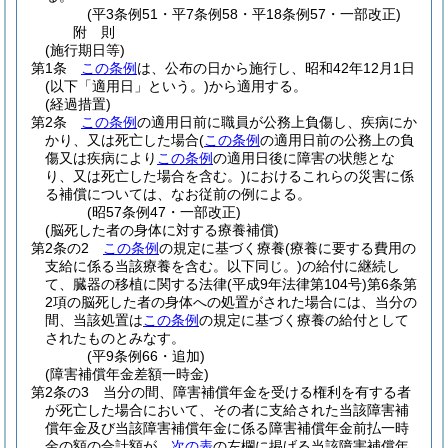
(平3条例51・平7条例58・平18条例57・一部改正)
附
則
(施行期日等)
第1条
この条例
は、公布の日から施行し、昭和42年12月1日
(以下「適用日」という。)
から適用する。
(経過措置)
第2条
この条例
の適用日前に職員が公務上負傷し、疾病にか
かり、又は死亡した場合
(
この条例
の適用日前の公務上の負
傷又は疾病により
この条例
の適用日後に障害の状態とな
り、又は死亡した場合を含む。)
におけるこれらの災害に係
る補償については、なお従前の例による。
(昭57条例47・一部改正)
(脳死した者の身体に対する療養補償)
第2条の2
この条例
の規定に基づく療養
(療養に要する費用の
支給に係る当該療養を含む。以下同じ。)
の給付に継続し
て、臓器の移植に関する法律
(平成9年法律第104号)
第6条第
2項の脳死した者の身体への処置がされた場合には、当分の
間、当該処置は
この条例
の規定に基づく療養の給付として
されたものとみなす。
(平9条例66・追加)
(障害補償年金差額一時金)
第2条の3
当分の間、障害補償年金を受ける権利を有する者
が死亡した場合において、その者に支給された当該障害補
償年金及び当該障害補償年金に係る障害補償年金前払一時
金の額の合計額が、
次の表
の左欄に掲げる当該障害補償年