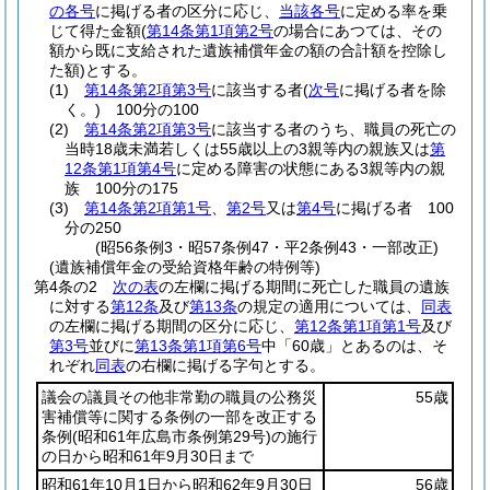
の各号
に掲げる者の区分に応じ、
当該各号
に定める率を乗
じて得た金額
(
第14条第1項第2号
の場合にあつては、その
額から既に支給された遺族補償年金の額の合計額を控除し
た額)
とする。
(1)
第14条第2項第3号
に該当する者
(
次号
に掲げる者を除
く。)
100分の100
(2)
第14条第2項第3号
に該当する者のうち、職員の死亡の
当時18歳未満若しくは55歳以上の3親等内の親族又は
第
12条第1項第4号
に定める障害の状態にある3親等内の親
族 100分の175
(3)
第14条第2項第1号
、
第2号
又は
第4号
に掲げる者 100
分の250
(昭56条例3・昭57条例47・平2条例43・一部改正)
(遺族補償年金の受給資格年齢の特例等)
第4条の2
次の表
の左欄に掲げる期間に死亡した職員の遺族
に対する
第12条
及び
第13条
の規定の適用については、
同表
の左欄に掲げる期間の区分に応じ、
第12条第1項第1号
及び
第3号
並びに
第13条第1項第6号
中「60歳」とあるのは、そ
れぞれ
同表
の右欄に掲げる字句とする。
議会の議員その他非常勤の職員の公務災
55歳
害補償等に関する条例の一部を改正する
条例
(昭和61年広島市条例第29号)
の施行
の日から昭和61年9月30日まで
昭和61年10月1日から昭和62年9月30日
56歳