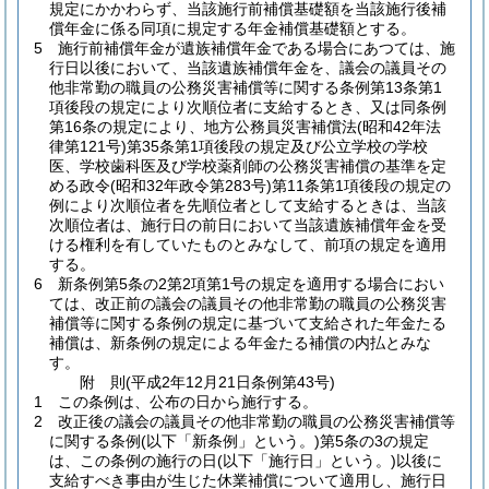
規定にかかわらず、当該施行前補償基礎額を当該施行後補
償年金に係る同項に規定する年金補償基礎額とする。
5
施行前補償年金が遺族補償年金である場合にあつては、施
行日以後において、当該遺族補償年金を、議会の議員その
他非常勤の職員の公務災害補償等に関する条例第13条第1
項後段の規定により次順位者に支給するとき、又は同条例
第16条の規定により、地方公務員災害補償法
(昭和42年法
律第121号)
第35条第1項後段の規定及び公立学校の学校
医、学校歯科医及び学校薬剤師の公務災害補償の基準を定
める政令
(昭和32年政令第283号)
第11条第1項後段の規定の
例により次順位者を先順位者として支給するときは、当該
次順位者は、施行日の前日において当該遺族補償年金を受
ける権利を有していたものとみなして、前項の規定を適用
する。
6
新条例第5条の2第2項第1号の規定を適用する場合におい
ては、改正前の議会の議員その他非常勤の職員の公務災害
補償等に関する条例の規定に基づいて支給された年金たる
補償は、新条例の規定による年金たる補償の内払とみな
す。
附
則
(平成2年12月21日
条例第43号)
1
この条例は、公布の日から施行する。
2
改正後の議会の議員その他非常勤の職員の公務災害補償等
に関する条例
(以下「新条例」という。)
第5条の3の規定
は、この条例の施行の日
(以下「施行日」という。)
以後に
支給すべき事由が生じた休業補償について適用し、施行日